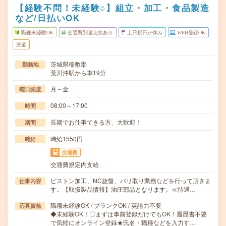
【経験不問！未経験○】組立・加工・食品製造
など/日払いOK
職種未経験OK
交通費別途支給あり
土日祝日が休み
WEB登録OK
派遣
茨城県稲敷郡
勤務地
荒川沖駅から車19分
月～金
曜日頻度
08:00～17:00
時間
長期でお仕事できる方、大歓迎！
期間
時給1550円
時給
交通費
交通費規定内支給
ピストン加工、NC旋盤、バリ取り業務などを行って頂きま
仕事内容
す。【取扱製品情報】油圧部品となります。≪待遇…
職種未経験OK / ブランクOK / 英語力不要
応募資格
◆未経験OK！〇まずは事前登録だけでもOK！履歴書不要
で気軽にオンライン登録★氏名・職種などを入力す…