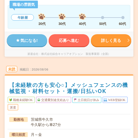
職場の雰囲気
年齢層
20代
30代
40代
50代
60代
気になる!
応募へ進む
詳しく見る
派遣会社
株式会社綜合キャリアオプション 製造事業部（全国）
未読
掲載日
2026/08/06
【未経験の方も安心○】メッシュフェンスの機
械監視・材料セット・運搬/日払いOK
職種未経験OK
交通費別途支給あり
土日祝日が休み
WEB登録OK
派遣
茨城県牛久市
勤務地
牛久駅から車27分
月～金
曜日頻度