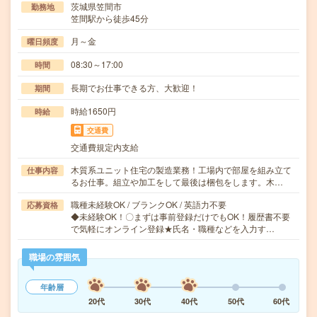
茨城県笠間市
勤務地
笠間駅から徒歩45分
月～金
曜日頻度
08:30～17:00
時間
長期でお仕事できる方、大歓迎！
期間
時給1650円
時給
交通費
交通費規定内支給
木質系ユニット住宅の製造業務！工場内で部屋を組み立て
仕事内容
るお仕事。組立や加工をして最後は梱包をします。木…
職種未経験OK / ブランクOK / 英語力不要
応募資格
◆未経験OK！〇まずは事前登録だけでもOK！履歴書不要
で気軽にオンライン登録★氏名・職種などを入力す…
職場の雰囲気
年齢層
20代
30代
40代
50代
60代