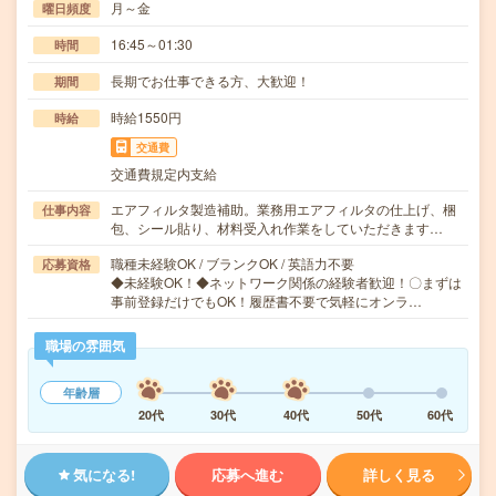
月～金
曜日頻度
16:45～01:30
時間
長期でお仕事できる方、大歓迎！
期間
時給1550円
時給
交通費
交通費規定内支給
エアフィルタ製造補助。業務用エアフィルタの仕上げ、梱
仕事内容
包、シール貼り、材料受入れ作業をしていただきます…
職種未経験OK / ブランクOK / 英語力不要
応募資格
◆未経験OK！◆ネットワーク関係の経験者歓迎！〇まずは
事前登録だけでもOK！履歴書不要で気軽にオンラ…
職場の雰囲気
年齢層
20代
30代
40代
50代
60代
気になる!
応募へ進む
詳しく見る