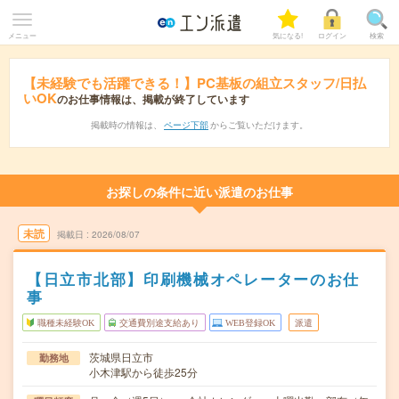
メニュー
気になる!
ログイン
検索
【未経験でも活躍できる！】PC基板の組立スタッフ/日払
いOK
のお仕事情報は、掲載が終了しています
掲載時の情報は、
ページ下部
からご覧いただけます。
お探しの条件に近い派遣のお仕事
未読
掲載日
2026/08/07
【日立市北部】印刷機械オペレーターのお仕
事
職種未経験OK
交通費別途支給あり
WEB登録OK
派遣
茨城県日立市
勤務地
小木津駅から徒歩25分