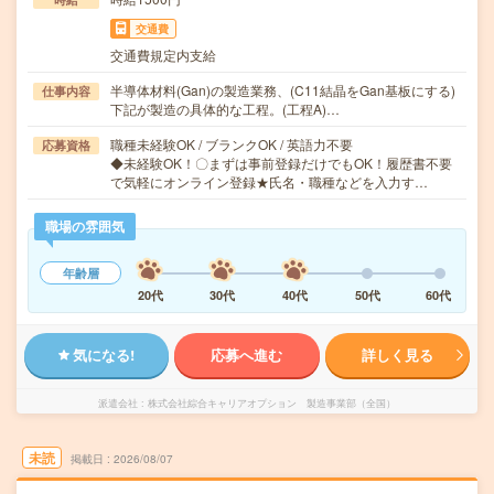
交通費
交通費規定内支給
半導体材料(Gan)の製造業務、(C11結晶をGan基板にする)
仕事内容
下記が製造の具体的な工程。(工程A)…
職種未経験OK / ブランクOK / 英語力不要
応募資格
◆未経験OK！〇まずは事前登録だけでもOK！履歴書不要
で気軽にオンライン登録★氏名・職種などを入力す…
職場の雰囲気
年齢層
20代
30代
40代
50代
60代
気になる!
応募へ進む
詳しく見る
派遣会社
株式会社綜合キャリアオプション 製造事業部（全国）
未読
掲載日
2026/08/07