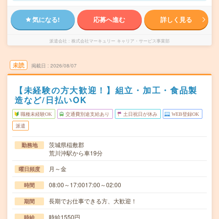
気になる!
応募へ進む
詳しく見る
派遣会社
株式会社マーキュリー キャリア・サービス事業部
未読
掲載日
2026/08/07
【未経験の方大歓迎！】組立・加工・食品製
造など/日払いOK
職種未経験OK
交通費別途支給あり
土日祝日が休み
WEB登録OK
派遣
茨城県稲敷郡
勤務地
荒川沖駅から車19分
月～金
曜日頻度
08:00～17:0017:00～02:00
時間
長期でお仕事できる方、大歓迎！
期間
時給1550円
時給