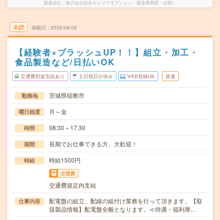
派遣会社
株式会社綜合キャリアオプション 製造事業部（全国）
未読
掲載日
2026/08/06
【経験者×ブラッシュUP！！】組立・加工・
食品製造など/日払いOK
交通費別途支給あり
土日祝日が休み
WEB登録OK
派遣
茨城県稲敷市
勤務地
月～金
曜日頻度
08:30～17:30
時間
長期でお仕事できる方、大歓迎！
期間
時給1500円
時給
交通費
交通費規定内支給
配電盤の組立、配線の組付け業務を行って頂きます。【取
仕事内容
扱製品情報】配電盤全般となります。≪待遇・福利厚…