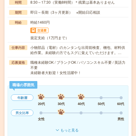
8:30～17:30（実働8時間）＊残業は基本ありません
時間
即日～長期（3ヶ月更新） ※開始日応相談
期間
時給1460円
時給
交通費
規定支給（1万円まで）
小物部品（電材）のカンタンな出荷前検査、梱包、材料供
仕事内容
給作業。未経験の方でもスグに覚えていただけます。…
職種未経験OK / ブランクOK / パソコンスキル不要 / 英語力
応募資格
不要
未経験者大歓迎！女性活躍中！
職場の雰囲気
年齢層
20代
30代
40代
50代
60代
男女比率
女性
男性
もっと見る