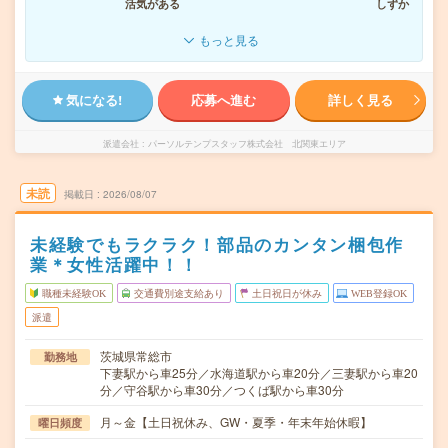
活気がある
しずか
もっと見る
気になる!
応募へ進む
詳しく見る
派遣会社
パーソルテンプスタッフ株式会社 北関東エリア
未読
掲載日
2026/08/07
未経験でもラクラク！部品のカンタン梱包作
業＊女性活躍中！！
職種未経験OK
交通費別途支給あり
土日祝日が休み
WEB登録OK
派遣
茨城県常総市
勤務地
下妻駅から車25分／水海道駅から車20分／三妻駅から車20
分／守谷駅から車30分／つくば駅から車30分
月～金【土日祝休み、GW・夏季・年末年始休暇】
曜日頻度