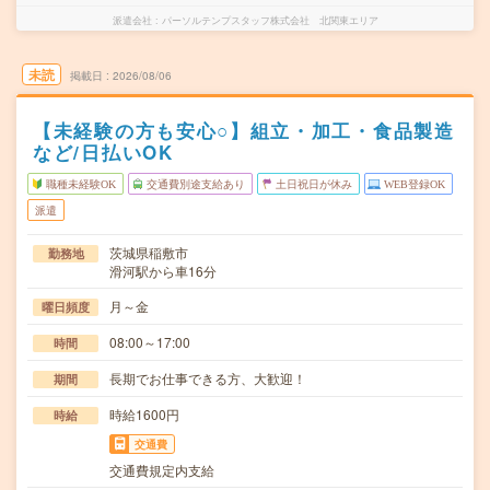
派遣会社
パーソルテンプスタッフ株式会社 北関東エリア
未読
掲載日
2026/08/06
【未経験の方も安心○】組立・加工・食品製造
など/日払いOK
職種未経験OK
交通費別途支給あり
土日祝日が休み
WEB登録OK
派遣
茨城県稲敷市
勤務地
滑河駅から車16分
月～金
曜日頻度
08:00～17:00
時間
長期でお仕事できる方、大歓迎！
期間
時給1600円
時給
交通費
交通費規定内支給