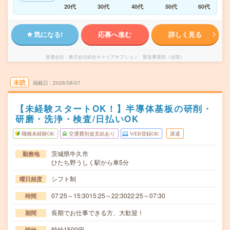
20代
30代
40代
50代
60代
気になる!
応募へ進む
詳しく見る
派遣会社
株式会社綜合キャリアオプション 製造事業部（全国）
未読
掲載日
2026/08/07
【未経験スタートOK！】半導体基板の研削・
研磨・洗浄・検査/日払いOK
職種未経験OK
交通費別途支給あり
WEB登録OK
派遣
茨城県牛久市
勤務地
ひたち野うしく駅から車5分
シフト制
曜日頻度
07:25～15:3015:25～22:3022:25～07:30
時間
長期でお仕事できる方、大歓迎！
期間
時給1500円
時給