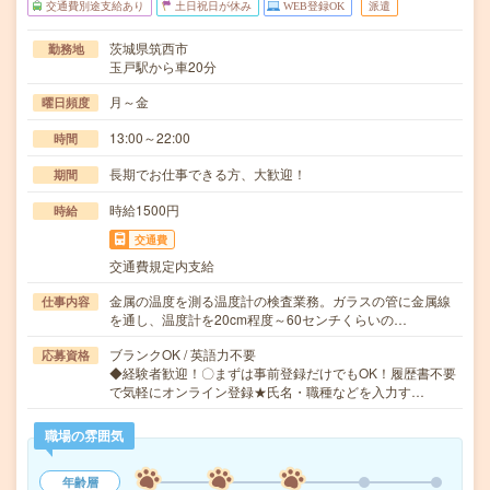
交通費別途支給あり
土日祝日が休み
WEB登録OK
派遣
茨城県筑西市
勤務地
玉戸駅から車20分
月～金
曜日頻度
13:00～22:00
時間
長期でお仕事できる方、大歓迎！
期間
時給1500円
時給
交通費
交通費規定内支給
金属の温度を測る温度計の検査業務。ガラスの管に金属線
仕事内容
を通し、温度計を20cm程度～60センチくらいの…
ブランクOK / 英語力不要
応募資格
◆経験者歓迎！〇まずは事前登録だけでもOK！履歴書不要
で気軽にオンライン登録★氏名・職種などを入力す…
職場の雰囲気
年齢層