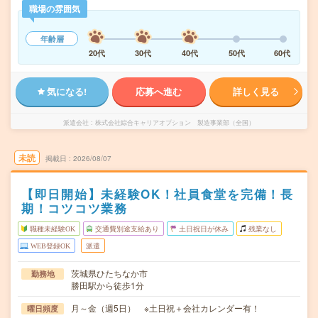
職場の雰囲気
年齢層
20代
30代
40代
50代
60代
気になる!
応募へ進む
詳しく見る
派遣会社
株式会社綜合キャリアオプション 製造事業部（全国）
未読
掲載日
2026/08/07
【即日開始】未経験OK！社員食堂を完備！長
期！コツコツ業務
職種未経験OK
交通費別途支給あり
土日祝日が休み
残業なし
WEB登録OK
派遣
茨城県ひたちなか市
勤務地
勝田駅から徒歩1分
月～金（週5日） ※土日祝＋会社カレンダー有！
曜日頻度