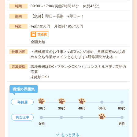
09:00～17:00(実働7時間15分 休憩45分)
時間
【急募】即日～長期 ※即日～！
期間
時給1350円 月収例 195,750円
時給
交通費
全額支給
＜機械組立のお仕事＞○組立○ネジ締め、角度調整※ねじ締
仕事内容
め＆立ち作業がメインとなります※研修期間がある…
職種未経験OK / ブランクOK / パソコンスキル不要 / 英語力
応募資格
不要
未経験OK！
職場の雰囲気
年齢層
20代
30代
40代
50代
60代
男女比率
女性
男性
もっと見る