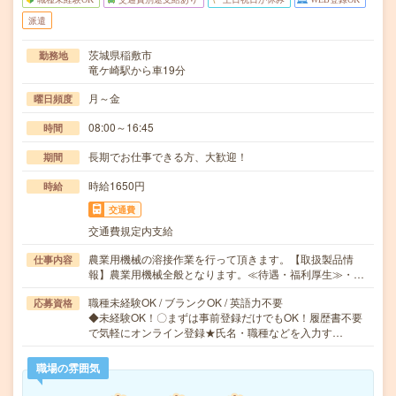
派遣
茨城県稲敷市
勤務地
竜ケ崎駅から車19分
月～金
曜日頻度
08:00～16:45
時間
長期でお仕事できる方、大歓迎！
期間
時給1650円
時給
交通費
交通費規定内支給
農業用機械の溶接作業を行って頂きます。【取扱製品情
仕事内容
報】農業用機械全般となります。≪待遇・福利厚生≫・…
職種未経験OK / ブランクOK / 英語力不要
応募資格
◆未経験OK！〇まずは事前登録だけでもOK！履歴書不要
で気軽にオンライン登録★氏名・職種などを入力す…
職場の雰囲気