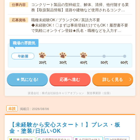
コンクリート製品の型枠組立、解体、清掃、他付随する業
仕事内容
務【取扱製品情報】道路や建物など使用されるコンク…
職種未経験OK / ブランクOK / 英語力不要
応募資格
◆未経験OK！〇まずは事前登録だけでもOK！履歴書不要
で気軽にオンライン登録★氏名・職種などを入力す…
職場の雰囲気
年齢層
20代
30代
40代
50代
60代
気になる!
応募へ進む
詳しく見る
派遣会社
株式会社綜合キャリアオプション 製造事業部（全国）
未読
掲載日
2026/08/06
【未経験から安心スタート！】プレス・板
金・塗装/日払いOK
職種未経験OK
交通費別途支給あり
土日祝日が休み
WEB登録OK