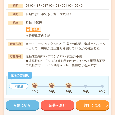
09:00～17:4017:00～01:4001:00～09:40
時間
長期でお仕事できる方、大歓迎！
期間
時給1450円
時給
交通費
交通費規定内支給
オートメーション化された工場での作業。機械オペレータ
仕事内容
ーとして、機械が規定通り稼働しているかの確認と監…
職種未経験OK / ブランクOK / 英語力不要
応募資格
◆未経験OK！〇まずは事前登録だけでもOK！履歴書不要
で気軽にオンライン登録★氏名・職種などを入力す…
職場の雰囲気
年齢層
20代
30代
40代
50代
60代
気になる!
応募へ進む
詳しく見る