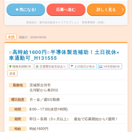
気になる!
応募へ進む
詳しく見る
派遣会社
株式会社綜合キャリアオプション 製造事業部（全国）
未読
掲載日
2026/08/06
○高時給1600円○半導体製造補助！土日祝休×
車通勤可_H131555
職種未経験OK
交通費別途支給あり
土日祝日が休み
WEB登録OK
派遣
茨城県古河市
勤務地
古河駅から車20分
月～金／週5日勤務
曜日頻度
8:00～17:00(休憩1時間)
時間
即日～長期（3ヶ月以上） 最短で応募開始から1週間！
期間
時給1600円
時給