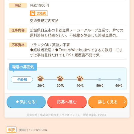
時給1900円
時給
交通費
交通費規定内支給
茨城県日立市の非鉄金属メーカーグループ企業で、炉での
仕事内容
原料溶解と精錬を行い、不純物を除去した溶融金属の…
ブランクOK / 英語力不要
応募資格
◆経験者歓迎！◆ExcelやWordの操作できる方歓迎！〇ま
ずは事前登録だけでもOK！履歴書不要で気…
職場の雰囲気
年齢層
20代
30代
40代
50代
60代
気になる!
応募へ進む
詳しく見る
派遣会社
株式会社綜合キャリアオプション 製造事業部（全国）
未読
掲載日
2026/08/06