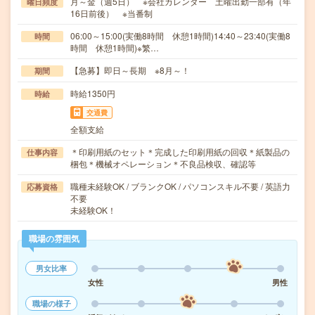
月～金（週5日） ※会社カレンダー 土曜出勤一部有（年
曜日頻度
16日前後） ※当番制
06:00～15:00(実働8時間 休憩1時間)14:40～23:40(実働8
時間
時間 休憩1時間)※繁…
【急募】即日～長期 ※8月～！
期間
時給1350円
時給
交通費
全額支給
＊印刷用紙のセット＊完成した印刷用紙の回収＊紙製品の
仕事内容
梱包＊機械オペレーション＊不良品検収、確認等
職種未経験OK / ブランクOK / パソコンスキル不要 / 英語力
応募資格
不要
未経験OK！
職場の雰囲気
男女比率
女性
男性
職場の様子