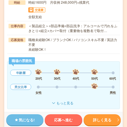
時給1600円 月収例 248,000円+残業代
時給
交通費
全額支給
＜製品組立＞○部品準備○部品洗浄：アルコールで汚れをふ
仕事内容
きとり○組立○カバー取付（重量物を複数名で取付…
職種未経験OK / ブランクOK / パソコンスキル不要 / 英語力
応募資格
不要
未経験OK！
職場の雰囲気
年齢層
20代
30代
40代
50代
60代
男女比率
女性
男性
もっと見る
気になる!
応募へ進む
詳しく見る