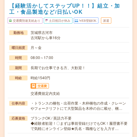
【経験活かしてステップUP！！】組立・加
工・食品製造など/日払いOK
交通費別途支給あり
土日祝日が休み
WEB登録OK
派遣
茨城県古河市
勤務地
古河駅から車16分
月～金
曜日頻度
08:00～17:00
時間
長期でお仕事できる方、大歓迎！
期間
時給1540円
時給
交通費
交通費規定内支給
・トランスの梱包・出荷作業・木枠梱包の作成・クレーン
仕事内容
やフォークリフトにて大型製品を木枠の台に載せ、梱…
ブランクOK / 英語力不要
応募資格
◆経験者歓迎！〇まずは事前登録だけでもOK！履歴書不要
で気軽にオンライン登録★氏名・職種などを入力す…