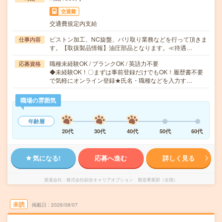
交通費
交通費規定内支給
ピストン加工、NC旋盤、バリ取り業務などを行って頂きま
仕事内容
す。【取扱製品情報】油圧部品となります。≪待遇…
職種未経験OK / ブランクOK / 英語力不要
応募資格
◆未経験OK！〇まずは事前登録だけでもOK！履歴書不要
で気軽にオンライン登録★氏名・職種などを入力す…
職場の雰囲気
年齢層
20代
30代
40代
50代
60代
気になる!
応募へ進む
詳しく見る
派遣会社
株式会社綜合キャリアオプション 製造事業部（全国）
未読
掲載日
2026/08/07