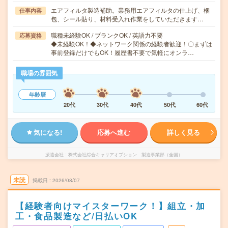
エアフィルタ製造補助。業務用エアフィルタの仕上げ、梱
仕事内容
包、シール貼り、材料受入れ作業をしていただきます…
職種未経験OK / ブランクOK / 英語力不要
応募資格
◆未経験OK！◆ネットワーク関係の経験者歓迎！〇まずは
事前登録だけでもOK！履歴書不要で気軽にオンラ…
職場の雰囲気
年齢層
20代
30代
40代
50代
60代
気になる!
応募へ進む
詳しく見る
派遣会社
株式会社綜合キャリアオプション 製造事業部（全国）
未読
掲載日
2026/08/07
【経験者向けマイスターワーク！】組立・加
工・食品製造など/日払いOK