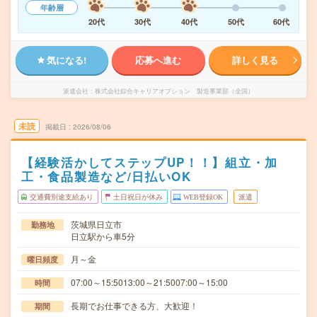
年齢層
20代
30代
40代
50代
60代
気になる!
応募へ進む
詳しく見る
派遣会社
株式会社綜合キャリアオプション 製造事業部（全国）
未読
掲載日
2026/08/06
【経験活かしてステップUP！！】組立・加
工・食品製造など/日払いOK
交通費別途支給あり
土日祝日が休み
WEB登録OK
派遣
茨城県日立市
勤務地
日立駅から車5分
月～金
曜日頻度
07:00～15:5013:00～21:5007:00～15:00
時間
長期でお仕事できる方、大歓迎！
期間