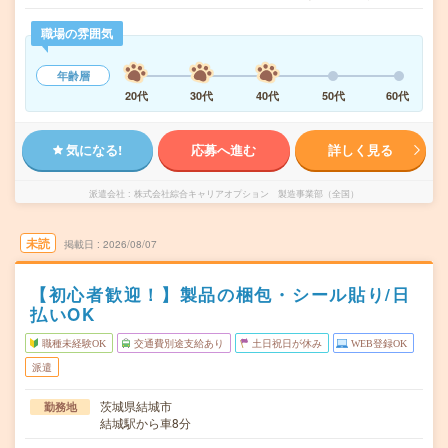
職場の雰囲気
年齢層
20代
30代
40代
50代
60代
気になる!
応募へ進む
詳しく見る
派遣会社
株式会社綜合キャリアオプション 製造事業部（全国）
未読
掲載日
2026/08/07
【初心者歓迎！】製品の梱包・シール貼り/日
払いOK
職種未経験OK
交通費別途支給あり
土日祝日が休み
WEB登録OK
派遣
茨城県結城市
勤務地
結城駅から車8分