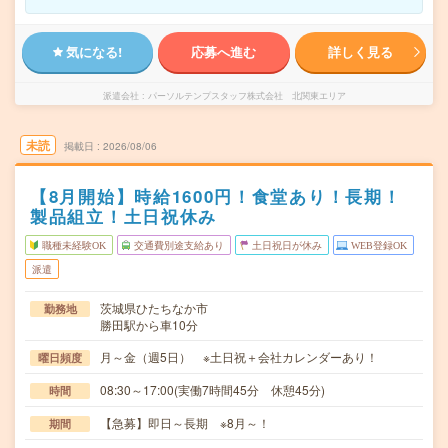
気になる!
応募へ進む
詳しく見る
派遣会社
パーソルテンプスタッフ株式会社 北関東エリア
未読
掲載日
2026/08/06
【8月開始】時給1600円！食堂あり！長期！
製品組立！土日祝休み
職種未経験OK
交通費別途支給あり
土日祝日が休み
WEB登録OK
派遣
茨城県ひたちなか市
勤務地
勝田駅から車10分
月～金（週5日） ※土日祝＋会社カレンダーあり！
曜日頻度
08:30～17:00(実働7時間45分 休憩45分)
時間
【急募】即日～長期 ※8月～！
期間