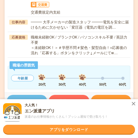
交通費
交通費規定内支給
━━━ 大手メーカーの製造スタッフ ━━━電気を安全に届
仕事内容
けるために欠かせない「変圧器（電気の電圧を調…
職種未経験OK / ブランクOK / パソコンスキル不要 / 英語力
応募資格
不要
＜未経験OK！＞＃学歴不問＃髪色・髪型自由！○応募後の
流れ「応募する」ボタンをクリック↓メールにてw…
職場の雰囲気
年齢層
20代
30代
40代
50代
60代
気になる!
応募へ進む
詳しく見る
大人気！
エン派遣アプリ
派遣会社
株式会社ウィルオブ・ワーク FO事業部
派遣のお仕事情報がたくさん！プッシュ通知で受け取ろう！
アプリをダウンロード
未読
掲載日
2026/08/06