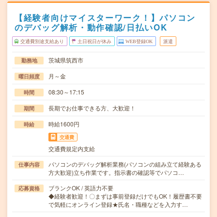
【経験者向けマイスターワーク！】パソコン
のデバッグ解析・動作確認/日払いOK
交通費別途支給あり
土日祝日が休み
WEB登録OK
派遣
茨城県筑西市
勤務地
月～金
曜日頻度
08:30～17:15
時間
長期でお仕事できる方、大歓迎！
期間
時給1600円
時給
交通費
交通費規定内支給
パソコンのデバッグ解析業務(パソコンの組み立て経験ある
仕事内容
方大歓迎)立ち作業です。指示書の確認等でパソコ…
ブランクOK / 英語力不要
応募資格
◆経験者歓迎！〇まずは事前登録だけでもOK！履歴書不要
で気軽にオンライン登録★氏名・職種などを入力す…