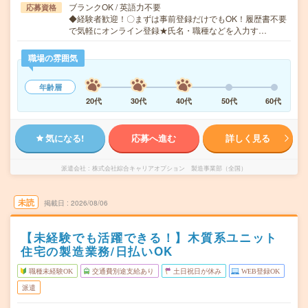
ブランクOK / 英語力不要
応募資格
◆経験者歓迎！〇まずは事前登録だけでもOK！履歴書不要
で気軽にオンライン登録★氏名・職種などを入力す…
職場の雰囲気
年齢層
20代
30代
40代
50代
60代
気になる!
応募へ進む
詳しく見る
派遣会社
株式会社綜合キャリアオプション 製造事業部（全国）
未読
掲載日
2026/08/06
【未経験でも活躍できる！】木質系ユニット
住宅の製造業務/日払いOK
職種未経験OK
交通費別途支給あり
土日祝日が休み
WEB登録OK
派遣