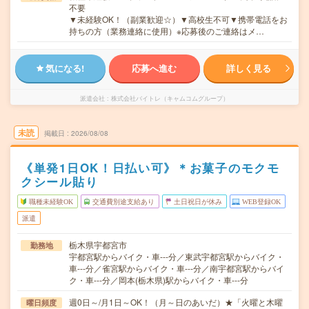
不要
▼未経験OK！（副業歓迎☆）▼高校生不可▼携帯電話をお
持ちの方（業務連絡に使用）※応募後のご連絡はメ…
気になる!
応募へ進む
詳しく見る
派遣会社
株式会社バイトレ（キャムコムグループ）
未読
掲載日
2026/08/08
《単発1日OK！日払い可》＊お菓子のモクモ
クシール貼り
職種未経験OK
交通費別途支給あり
土日祝日が休み
WEB登録OK
派遣
栃木県宇都宮市
勤務地
宇都宮駅からバイク・車---分／東武宇都宮駅からバイク・
車---分／雀宮駅からバイク・車---分／南宇都宮駅からバイ
ク・車---分／岡本(栃木県)駅からバイク・車---分
週0日～/月1日～OK！（月～日のあいだ）★「火曜と木曜
曜日頻度