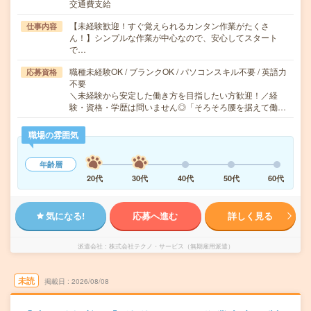
交通費支給
【未経験歓迎！すぐ覚えられるカンタン作業がたくさ
仕事内容
ん！】シンプルな作業が中心なので、安心してスタート
で…
職種未経験OK / ブランクOK / パソコンスキル不要 / 英語力
応募資格
不要
＼未経験から安定した働き方を目指したい方歓迎！／経
験・資格・学歴は問いません◎「そろそろ腰を据えて働…
職場の雰囲気
年齢層
20代
30代
40代
50代
60代
気になる!
応募へ進む
詳しく見る
派遣会社
株式会社テクノ・サービス（無期雇用派遣）
未読
掲載日
2026/08/08