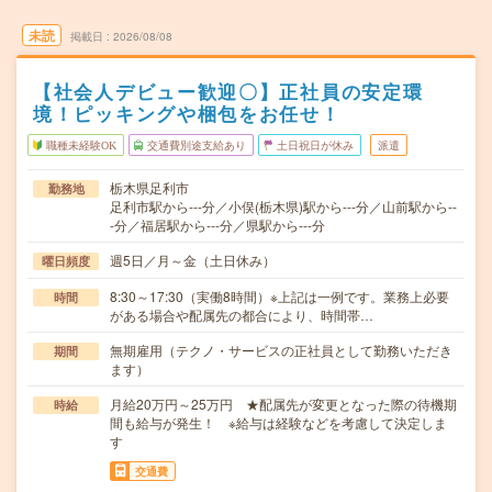
未読
掲載日
2026/08/08
【社会人デビュー歓迎〇】正社員の安定環
境！ピッキングや梱包をお任せ！
職種未経験OK
交通費別途支給あり
土日祝日が休み
派遣
栃木県足利市
勤務地
足利市駅から---分／小俣(栃木県)駅から---分／山前駅から--
-分／福居駅から---分／県駅から---分
週5日／月～金（土日休み）
曜日頻度
8:30～17:30（実働8時間）※上記は一例です。業務上必要
時間
がある場合や配属先の都合により、時間帯…
無期雇用（テクノ・サービスの正社員として勤務いただき
期間
ます）
月給20万円～25万円 ★配属先が変更となった際の待機期
時給
間も給与が発生！ ※給与は経験などを考慮して決定しま
す
交通費