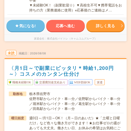
▼未経験OK！（副業歓迎☆）▼高校生不可▼携帯電話をお
持ちの方（業務連絡に使用）※応募後のご連絡はメ…
気になる!
応募へ進む
詳しく見る
派遣会社
株式会社バイトレ（キャムコムグループ）
未読
掲載日
2026/08/08
〈月1日～で副業にピッタリ＊時給1,200円
～〉コスメのカンタン仕分け
職種未経験OK
交通費別途支給あり
WEB登録OK
派遣
栃木県佐野市
勤務地
佐野市駅からバイク・車---分／佐野駅からバイク・車---分
／堀米駅からバイク・車---分／葛生駅からバイク・車---分
／田島駅からバイク・車---分
週0日～/月1日～OK！（月～日のあいだ）★「土曜と日曜
曜日頻度
だけ」など色々な働き方ができます！★お仕事ゼロの週が
あっても大丈夫。働きたい日、お休みの希望はお気軽にご