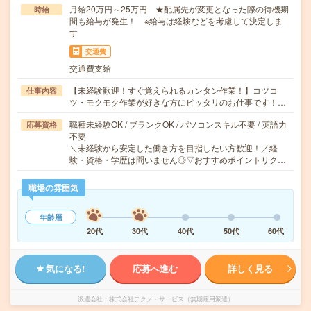
月給20万円～25万円 ★配属先が変更となった際の待機期
時給
間も給与が発生！ ※給与は経験などを考慮して決定しま
す
交通費
交通費支給
【未経験歓迎！すぐ覚えられるカンタン作業！】コツコ
仕事内容
ツ・モクモク作業が好きな方にピッタリのお仕事です！…
職種未経験OK / ブランクOK / パソコンスキル不要 / 英語力
応募資格
不要
＼未経験から安定した働き方を目指したい方歓迎！／経
験・資格・学歴は問いません◎▽おすすめポイントリク…
職場の雰囲気
年齢層
20代
30代
40代
50代
60代
気になる!
応募へ進む
詳しく見る
派遣会社
株式会社テクノ・サービス（無期雇用派遣）