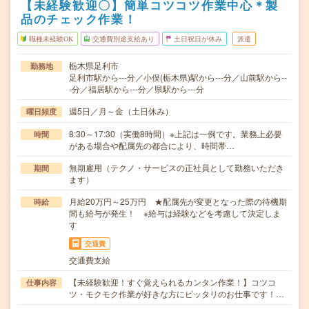
【未経験歓迎〇】簡単コツコツ作業中心＊製
品のチェック作業！
職種未経験OK
交通費別途支給あり
土日祝日が休み
派遣
栃木県足利市
勤務地
足利市駅から---分／小俣(栃木県)駅から---分／山前駅から--
-分／福居駅から---分／県駅から---分
週5日／月～金（土日休み）
曜日頻度
8:30～17:30（実働8時間）※上記は一例です。業務上必要
時間
がある場合や配属先の都合により、時間帯…
無期雇用（テクノ・サービスの正社員として勤務いただき
期間
ます）
月給20万円～25万円 ★配属先が変更となった際の待機期
時給
間も給与が発生！ ※給与は経験などを考慮して決定しま
す
交通費
交通費支給
【未経験歓迎！すぐ覚えられるカンタン作業！】コツコ
仕事内容
ツ・モクモク作業が好きな方にピッタリのお仕事です！…