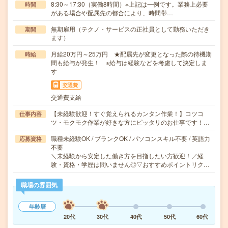
8:30～17:30（実働8時間）※上記は一例です。業務上必要
時間
がある場合や配属先の都合により、時間帯…
無期雇用（テクノ・サービスの正社員として勤務いただき
期間
ます）
月給20万円～25万円 ★配属先が変更となった際の待機期
時給
間も給与が発生！ ※給与は経験などを考慮して決定しま
す
交通費
交通費支給
【未経験歓迎！すぐ覚えられるカンタン作業！】コツコ
仕事内容
ツ・モクモク作業が好きな方にピッタリのお仕事です！…
職種未経験OK / ブランクOK / パソコンスキル不要 / 英語力
応募資格
不要
＼未経験から安定した働き方を目指したい方歓迎！／経
験・資格・学歴は問いません◎▽おすすめポイントリク…
職場の雰囲気
年齢層
20代
30代
40代
50代
60代