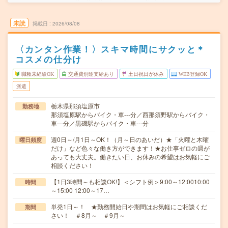
未読
掲載日
2026/08/08
〈カンタン作業！〉スキマ時間にサクッと＊
コスメの仕分け
職種未経験OK
交通費別途支給あり
土日祝日が休み
WEB登録OK
派遣
栃木県那須塩原市
勤務地
那須塩原駅からバイク・車---分／西那須野駅からバイク・
車---分／黒磯駅からバイク・車---分
週0日～/月1日～OK！（月～日のあいだ）★「火曜と木曜
曜日頻度
だけ」など色々な働き方ができます！★お仕事ゼロの週が
あっても大丈夫。働きたい日、お休みの希望はお気軽にご
相談ください！
【1日3時間～も相談OK!】＜シフト例＞9:00～12:0010:00
時間
～15:00 12:00～17…
単発1日～！ ★勤務開始日や期間はお気軽にご相談くだ
期間
さい！ ＃8月～ ＃9月～