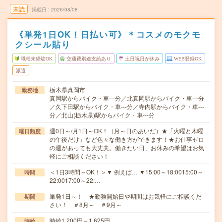
未読
掲載日
2026/08/08
《単発1日OK！日払い可》＊コスメのモクモ
クシール貼り
職種未経験OK
交通費別途支給あり
土日祝日が休み
WEB登録OK
派遣
栃木県真岡市
勤務地
真岡駅からバイク・車---分／北真岡駅からバイク・車---分
／久下田駅からバイク・車---分／寺内駅からバイク・車---
分／北山(栃木県)駅からバイク・車---分
週0日～/月1日～OK！（月～日のあいだ）★「火曜と木曜
曜日頻度
の午後だけ」など色々な働き方ができます！★お仕事ゼロ
の週があっても大丈夫。働きたい日、お休みの希望はお気
軽にご相談ください！
＜1日3時間～OK！＞▼ 例えば… ▼15:00～18:0015:00～
時間
22:0017:00～22:…
単発1日～！ ★勤務開始日や期間はお気軽にご相談くだ
期間
さい！ ＃8月～ ＃9月～
時給1,200円～1,625円
時給