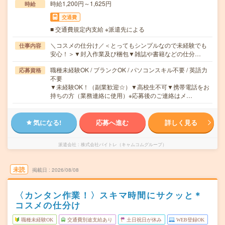
時給1,200円～1,625円
時給
交通費
■ 交通費規定内支給 ※派遣先による
＼コスメの仕分け／＜とってもシンプルなので未経験でも
仕事内容
安心！＞▼封入作業及び梱包▼雑誌や書籍などの仕分…
職種未経験OK / ブランクOK / パソコンスキル不要 / 英語力
応募資格
不要
▼未経験OK！（副業歓迎☆）▼高校生不可▼携帯電話をお
持ちの方（業務連絡に使用）※応募後のご連絡はメ…
気になる!
応募へ進む
詳しく見る
派遣会社
株式会社バイトレ（キャムコムグループ）
未読
掲載日
2026/08/08
〈カンタン作業！〉スキマ時間にサクッと＊
コスメの仕分け
職種未経験OK
交通費別途支給あり
土日祝日が休み
WEB登録OK