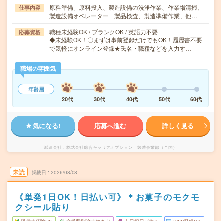
原料準備、原料投入、製造設備の洗浄作業、作業場清掃、
仕事内容
製造設備オペレーター、製品検査、製造準備作業、他…
職種未経験OK / ブランクOK / 英語力不要
応募資格
◆未経験OK！〇まずは事前登録だけでもOK！履歴書不要
で気軽にオンライン登録★氏名・職種などを入力す…
職場の雰囲気
年齢層
20代
30代
40代
50代
60代
気になる!
応募へ進む
詳しく見る
派遣会社
株式会社綜合キャリアオプション 製造事業部（全国）
未読
掲載日
2026/08/08
《単発1日OK！日払い可》＊お菓子のモクモ
クシール貼り