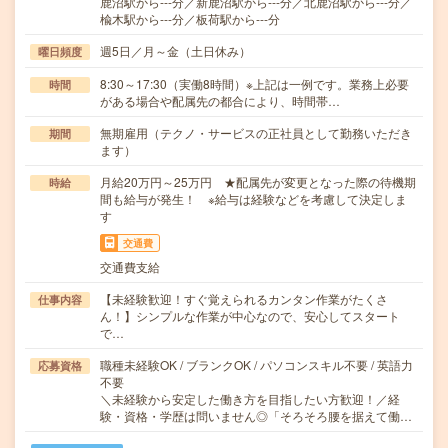
鹿沼駅から---分／新鹿沼駅から---分／北鹿沼駅から---分／
楡木駅から---分／板荷駅から---分
週5日／月～金（土日休み）
曜日頻度
8:30～17:30（実働8時間）※上記は一例です。業務上必要
時間
がある場合や配属先の都合により、時間帯…
無期雇用（テクノ・サービスの正社員として勤務いただき
期間
ます）
月給20万円～25万円 ★配属先が変更となった際の待機期
時給
間も給与が発生！ ※給与は経験などを考慮して決定しま
す
交通費
交通費支給
【未経験歓迎！すぐ覚えられるカンタン作業がたくさ
仕事内容
ん！】シンプルな作業が中心なので、安心してスタート
で…
職種未経験OK / ブランクOK / パソコンスキル不要 / 英語力
応募資格
不要
＼未経験から安定した働き方を目指したい方歓迎！／経
験・資格・学歴は問いません◎「そろそろ腰を据えて働…