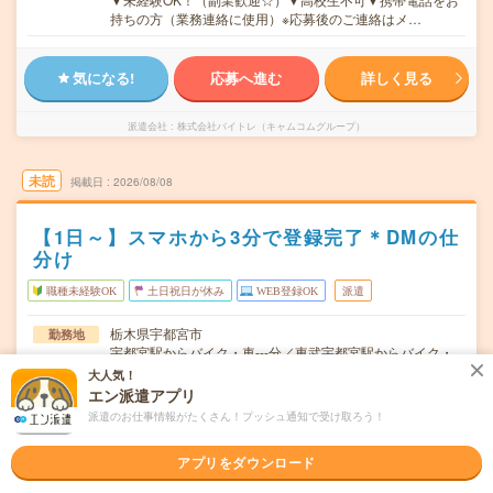
持ちの方（業務連絡に使用）※応募後のご連絡はメ…
気になる!
応募へ進む
詳しく見る
派遣会社
株式会社バイトレ（キャムコムグループ）
未読
掲載日
2026/08/08
【1日～】スマホから3分で登録完了＊DMの仕
分け
職種未経験OK
土日祝日が休み
WEB登録OK
派遣
栃木県宇都宮市
勤務地
宇都宮駅からバイク・車---分／東武宇都宮駅からバイク・
車---分／雀宮駅からバイク・車---分／南宇都宮駅からバイ
大人気！
ク・車---分／岡本(栃木県)駅からバイク・車---分
エン派遣アプリ
派遣のお仕事情報がたくさん！プッシュ通知で受け取ろう！
月～金のうち、1日～OK！
曜日頻度
【1日3時間～も相談OK!】午前中のみや18時以降などのシ
アプリをダウンロード
時間
フトあり！シフト例▼9:00～12:00▼…