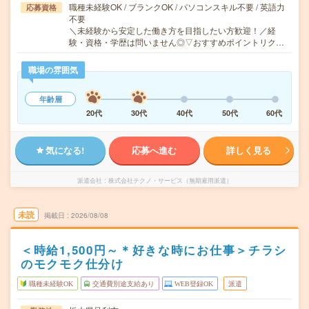
職種未経験OK / ブランクOK / パソコンスキル不要 / 英語力
応募資格
不要
＼未経験から安定した働き方を目指したい方歓迎！／経
験・資格・学歴は問いません◎▽おすすめポイントリク…
職場の雰囲気
年齢層
20代
30代
40代
50代
60代
気になる!
応募へ進む
詳しく見る
派遣会社
株式会社テクノ・サービス（無期雇用派遣）
未読
掲載日
2026/08/08
＜時給1,500円～＊好きな時にお仕事＞チラシ
のモクモク仕分け
職種未経験OK
交通費別途支給あり
WEB登録OK
派遣