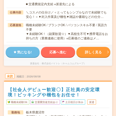
■ 交通費規定内支給 ※派遣先による
＼コスメの仕分け／＜とってもシンプルなので未経験でも
仕事内容
安心！＞▼封入作業及び梱包▼雑誌や書籍などの仕分…
職種未経験OK / ブランクOK / パソコンスキル不要 / 英語力
応募資格
不要
▼未経験OK！（副業歓迎☆）▼高校生不可▼携帯電話をお
持ちの方（業務連絡に使用）※応募後のご連絡はメ…
気になる!
応募へ進む
詳しく見る
派遣会社
株式会社バイトレ（キャムコムグループ）
未読
掲載日
2026/08/08
【社会人デビュー歓迎〇】正社員の安定環
境！ピッキングや梱包をお任せ！
職種未経験OK
交通費別途支給あり
土日祝日が休み
派遣
栃木県鹿沼市
勤務地