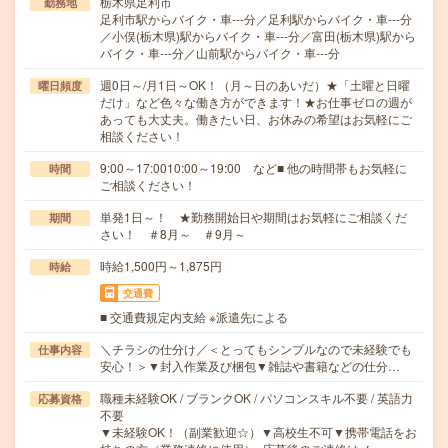
栃木県足利市
勤務地
足利市駅からバイク・車---分／足利駅からバイク・車---分
／小俣(栃木県)駅からバイク・車---分／富田(栃木県)駅から
バイク・車---分／山前駅からバイク・車---分
週0日～/月1日～OK！（月～日のあいだ）★「土曜と日曜
曜日頻度
だけ」など色々な働き方ができます！★お仕事ゼロの週が
あっても大丈夫。働きたい日、お休みの希望はお気軽にご
相談ください！
9:00～17:0010:00～19:00 など■ 他の時間帯もお気軽に
時間
ご相談ください！
単発1日～！ ★勤務開始日や期間はお気軽にご相談くだ
期間
さい！ ＃8月～ ＃9月～
時給1,500円～1,875円
時給
交通費
■ 交通費規定内支給 ※派遣先による
＼チラシの仕分け／＜とってもシンプルなので未経験でも
仕事内容
安心！＞▼封入作業及び梱包▼雑誌や書籍などの仕分…
職種未経験OK / ブランクOK / パソコンスキル不要 / 英語力
応募資格
不要
▼未経験OK！（副業歓迎☆）▼高校生不可▼携帯電話をお