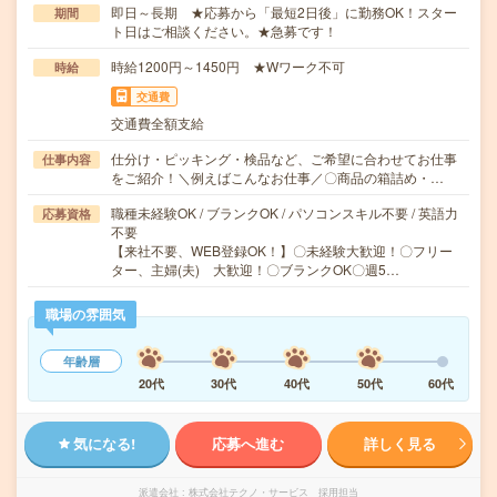
即日～長期 ★応募から「最短2日後」に勤務OK！スター
期間
ト日はご相談ください。★急募です！
時給1200円～1450円 ★Wワーク不可
時給
交通費
交通費全額支給
仕分け・ピッキング・検品など、ご希望に合わせてお仕事
仕事内容
をご紹介！＼例えばこんなお仕事／〇商品の箱詰め・…
職種未経験OK / ブランクOK / パソコンスキル不要 / 英語力
応募資格
不要
【来社不要、WEB登録OK！】〇未経験大歓迎！〇フリー
ター、主婦(夫) 大歓迎！〇ブランクOK〇週5…
職場の雰囲気
年齢層
20代
30代
40代
50代
60代
気になる!
応募へ進む
詳しく見る
派遣会社
株式会社テクノ・サービス 採用担当