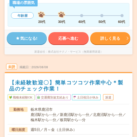
職場の雰囲気
年齢層
20代
30代
40代
50代
60代
気になる!
応募へ進む
詳しく見る
派遣会社
株式会社テクノ・サービス（無期雇用派遣）
未読
掲載日
2026/08/08
【未経験歓迎〇】簡単コツコツ作業中心＊製
品のチェック作業！
職種未経験OK
交通費別途支給あり
土日祝日が休み
派遣
栃木県鹿沼市
勤務地
鹿沼駅から---分／新鹿沼駅から---分／北鹿沼駅から---分／
楡木駅から---分／板荷駅から---分
週5日／月～金（土日休み）
曜日頻度