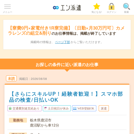
メニュー
気になる!
ログイン
検索
【寮費0円×家電付き1R寮完備】〔日勤×月30万円可〕カメ
ラレンズの組立&削り
のお仕事情報は、掲載が終了しています
掲載時の情報は、
ページ下部
からご覧いただけます。
お探しの条件に近い派遣のお仕事
未読
掲載日
2026/08/08
【さらにスキルUP！経験者歓迎！】スマホ部
品の検査/日払いOK
交通費別途支給あり
土日祝日が休み
WEB登録OK
派遣
栃木県鹿沼市
勤務地
鹿沼駅から車12分