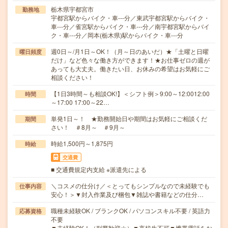
栃木県宇都宮市
勤務地
宇都宮駅からバイク・車---分／東武宇都宮駅からバイク・
車---分／雀宮駅からバイク・車---分／南宇都宮駅からバイ
ク・車---分／岡本(栃木県)駅からバイク・車---分
週0日～/月1日～OK！（月～日のあいだ）★「土曜と日曜
曜日頻度
だけ」など色々な働き方ができます！★お仕事ゼロの週が
あっても大丈夫。働きたい日、お休みの希望はお気軽にご
相談ください！
【1日3時間～も相談OK!】＜シフト例＞9:00～12:0012:00
時間
～17:00 17:00～22…
単発1日～！ ★勤務開始日や期間はお気軽にご相談くだ
期間
さい！ ＃8月～ ＃9月～
時給1,500円～1,875円
時給
交通費
■ 交通費規定内支給 ※派遣先による
＼コスメの仕分け／＜とってもシンプルなので未経験でも
仕事内容
安心！＞▼封入作業及び梱包▼雑誌や書籍などの仕分…
職種未経験OK / ブランクOK / パソコンスキル不要 / 英語力
応募資格
不要
▼未経験OK！（副業歓迎☆）▼高校生不可▼携帯電話をお