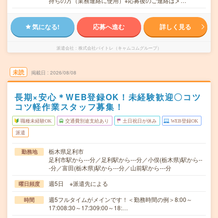
持ちの方（業務連絡に使用）※応募後のご連絡はメ…
気になる!
応募へ進む
詳しく見る
派遣会社
株式会社バイトレ（キャムコムグループ）
未読
掲載日
2026/08/08
長期×安心＊WEB登録OK！未経験歓迎〇コツ
コツ軽作業スタッフ募集！
職種未経験OK
交通費別途支給あり
土日祝日が休み
WEB登録OK
派遣
栃木県足利市
勤務地
足利市駅から---分／足利駅から---分／小俣(栃木県)駅から--
-分／富田(栃木県)駅から---分／山前駅から---分
週5日 ※派遣先による
曜日頻度
週5フルタイムがメインです！＜勤務時間の例＞8:00～
時間
17:008:30～17:309:00～18:…