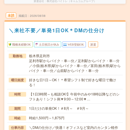
派遣会社
株式会社バイトレ（キャムコムグループ）
未読
掲載日
2026/08/08
＼来社不要／単発1日OK＊DMの仕分け
職種未経験OK
土日祝日が休み
WEB登録OK
派遣
栃木県足利市
勤務地
足利市駅からバイク・車---分／足利駅からバイク・車---分
／小俣(栃木県)駅からバイク・車---分／富田(栃木県)駅から
バイク・車---分／山前駅からバイク・車---分
好きな日1日～OK！＊希望シフト制で好きな曜日で働け
曜日頻度
る！
【1日3時間～も相談OK!】午前中のみや18時以降などのシ
時間
フトあり！シフト例▼9:00～12:00▼…
1日だけの単発OK！＃8月～ ＃9月～
期間
時給1,500円～1,875円
時給
＼DMの仕分け／快適！オフィスなど室内のカンタン軽作
仕事内容