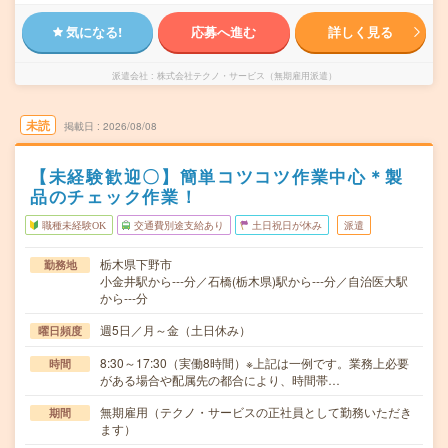
気になる!
応募へ進む
詳しく見る
派遣会社
株式会社テクノ・サービス（無期雇用派遣）
未読
掲載日
2026/08/08
【未経験歓迎〇】簡単コツコツ作業中心＊製
品のチェック作業！
職種未経験OK
交通費別途支給あり
土日祝日が休み
派遣
栃木県下野市
勤務地
小金井駅から---分／石橋(栃木県)駅から---分／自治医大駅
から---分
週5日／月～金（土日休み）
曜日頻度
8:30～17:30（実働8時間）※上記は一例です。業務上必要
時間
がある場合や配属先の都合により、時間帯…
無期雇用（テクノ・サービスの正社員として勤務いただき
期間
ます）