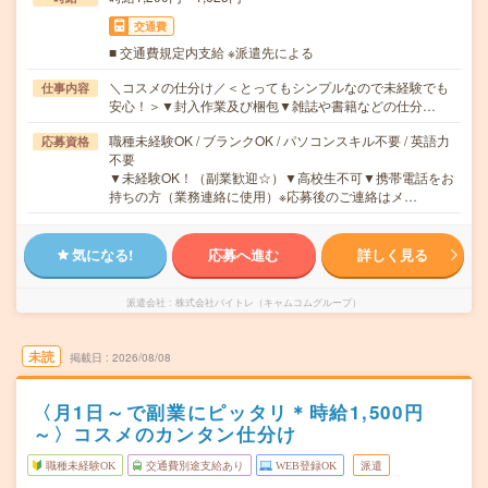
交通費
■ 交通費規定内支給 ※派遣先による
＼コスメの仕分け／＜とってもシンプルなので未経験でも
仕事内容
安心！＞▼封入作業及び梱包▼雑誌や書籍などの仕分…
職種未経験OK / ブランクOK / パソコンスキル不要 / 英語力
応募資格
不要
▼未経験OK！（副業歓迎☆）▼高校生不可▼携帯電話をお
持ちの方（業務連絡に使用）※応募後のご連絡はメ…
気になる!
応募へ進む
詳しく見る
派遣会社
株式会社バイトレ（キャムコムグループ）
未読
掲載日
2026/08/08
〈月1日～で副業にピッタリ＊時給1,500円
～〉コスメのカンタン仕分け
職種未経験OK
交通費別途支給あり
WEB登録OK
派遣