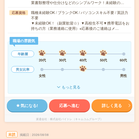
業書類整理や仕分けなどのシンプルワーク！未経験の…
職種未経験OK / ブランクOK / パソコンスキル不要 / 英語力
応募資格
不要
▼未経験OK！（副業歓迎☆）▼高校生不可▼携帯電話をお
持ちの方（業務連絡に使用）※応募後のご連絡はメ…
職場の雰囲気
年齢層
20代
30代
40代
50代
60代
男女比率
女性
男性
もっと見る
気になる!
応募へ進む
詳しく見る
派遣会社
株式会社バイトレ（キャムコムグループ）
未読
掲載日
2026/08/08