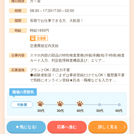
月～金
曜日頻度
08:30～17:3017:00～02:00
時間
長期でお仕事できる方、大歓迎！
期間
時給1450円
時給
交通費
交通費規定内支給
スマホ内部の部品の特性検査業務(外観/剥離/粒子/特殊)検査
仕事内容
カード入力、判定処理検査機器及び、エリア…
ブランクOK / 英語力不要
応募資格
◆経験者歓迎！〇まずは事前登録だけでもOK！履歴書不要
で気軽にオンライン登録★氏名・職種などを入力す…
職場の雰囲気
年齢層
20代
30代
40代
50代
60代
気になる!
応募へ進む
詳しく見る