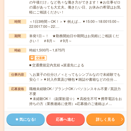
の午後だけ」など色々な働き方ができます！★お仕事ゼロ
の週があっても大丈夫。働きたい日、お休みの希望はお気
軽にご相談ください！
＜1日3時間～OK！＞▼ 例えば… ▼15:00～18:0015:00～
時間
22:0017:00～22:…
単発1日～！ ★勤務開始日や期間はお気軽にご相談くだ
期間
さい！ ＃8月～ ＃9月～
時給1,500円～1,875円
時給
交通費
■ 交通費規定内支給 ※派遣先による
＼お菓子の仕分け／＜とってもシンプルなので未経験でも
仕事内容
安心！＞▼封入作業及び梱包▼雑誌や書籍などの仕分…
職種未経験OK / ブランクOK / パソコンスキル不要 / 英語力
応募資格
不要
▼未経験OK！（副業歓迎☆）▼高校生不可▼携帯電話をお
持ちの方（業務連絡に使用）※応募後のご連絡はメ…
気になる!
応募へ進む
詳しく見る