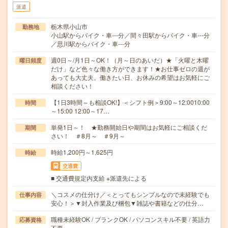
派遣
栃木県小山市
勤務地
小山駅からバイク・車---分／間々田駅からバイク・車---分
／思川駅からバイク・車---分
週0日～/月1日～OK！（月～日のあいだ）★「火曜と木曜
曜日頻度
だけ」など色々な働き方ができます！★お仕事ゼロの週が
あっても大丈夫。働きたい日、お休みの希望はお気軽にご
相談ください！
【1日3時間～も相談OK!】＜シフト例＞9:00～12:0010:00
時間
～15:00 12:00～17…
単発1日～！ ★勤務開始日や期間はお気軽にご相談くだ
期間
さい！ ＃8月～ ＃9月～
時給1,200円～1,625円
時給
交通費
■ 交通費規定内支給 ※派遣先による
＼コスメの仕分け／＜とってもシンプルなので未経験でも
仕事内容
安心！＞▼封入作業及び梱包▼雑誌や書籍などの仕分…
職種未経験OK / ブランクOK / パソコンスキル不要 / 英語力
応募資格
不要