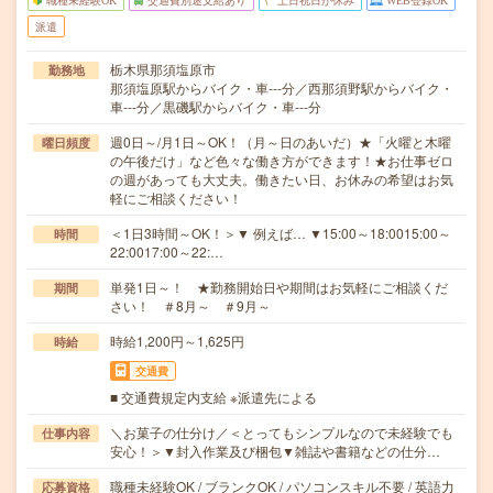
職種未経験OK
交通費別途支給あり
土日祝日が休み
WEB登録OK
派遣
栃木県那須塩原市
勤務地
那須塩原駅からバイク・車---分／西那須野駅からバイク・
車---分／黒磯駅からバイク・車---分
週0日～/月1日～OK！（月～日のあいだ）★「火曜と木曜
曜日頻度
の午後だけ」など色々な働き方ができます！★お仕事ゼロ
の週があっても大丈夫。働きたい日、お休みの希望はお気
軽にご相談ください！
＜1日3時間～OK！＞▼ 例えば… ▼15:00～18:0015:00～
時間
22:0017:00～22:…
単発1日～！ ★勤務開始日や期間はお気軽にご相談くだ
期間
さい！ ＃8月～ ＃9月～
時給1,200円～1,625円
時給
交通費
■ 交通費規定内支給 ※派遣先による
＼お菓子の仕分け／＜とってもシンプルなので未経験でも
仕事内容
安心！＞▼封入作業及び梱包▼雑誌や書籍などの仕分…
職種未経験OK / ブランクOK / パソコンスキル不要 / 英語力
応募資格