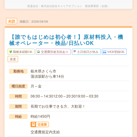
派遣会社
株式会社綜合キャリアオプション 製造事業部（全国）
未読
掲載日
2026/08/08
【誰でもはじめは初心者！】原材料投入・機
械オペレーター・検品/日払いOK
職種未経験OK
交通費別途支給あり
土日祝日が休み
WEB登録OK
派遣
栃木県さくら市
勤務地
蒲須坂駅から車14分
月～金
曜日頻度
06:00～14:3012:00～20:3019:00～03:30
時間
長期でお仕事できる方、大歓迎！
期間
時給1450円
時給
交通費
交通費規定内支給