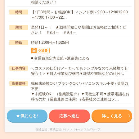
相談ください！
【1日3時間～も相談OK!】＜シフト例＞9:00～12:0012:00
時間
～17:00 17:00～22…
単発1日～！ ★勤務開始日や期間はお気軽にご相談くだ
期間
さい！ ＃8月～ ＃9月～
時給1,200円～1,625円
時給
交通費
■ 交通費規定内支給 ※派遣先による
＼コスメの仕分け／＜とってもシンプルなので未経験でも
仕事内容
安心！＞▼封入作業及び梱包▼雑誌や書籍などの仕分…
職種未経験OK / ブランクOK / パソコンスキル不要 / 英語力
応募資格
不要
▼未経験OK！（副業歓迎☆）▼高校生不可▼携帯電話をお
持ちの方（業務連絡に使用）※応募後のご連絡はメ…
気になる!
応募へ進む
詳しく見る
派遣会社
株式会社バイトレ（キャムコムグループ）