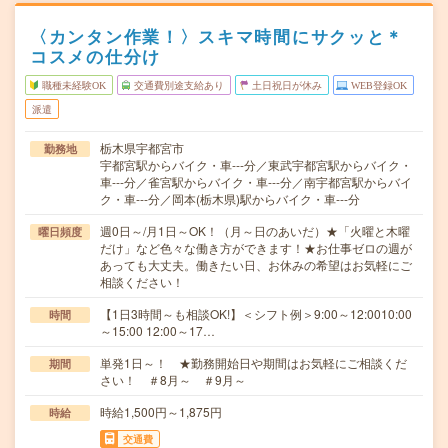
〈カンタン作業！〉スキマ時間にサクッと＊
コスメの仕分け
職種未経験OK
交通費別途支給あり
土日祝日が休み
WEB登録OK
派遣
栃木県宇都宮市
勤務地
宇都宮駅からバイク・車---分／東武宇都宮駅からバイク・
車---分／雀宮駅からバイク・車---分／南宇都宮駅からバイ
ク・車---分／岡本(栃木県)駅からバイク・車---分
週0日～/月1日～OK！（月～日のあいだ）★「火曜と木曜
曜日頻度
だけ」など色々な働き方ができます！★お仕事ゼロの週が
あっても大丈夫。働きたい日、お休みの希望はお気軽にご
相談ください！
【1日3時間～も相談OK!】＜シフト例＞9:00～12:0010:00
時間
～15:00 12:00～17…
単発1日～！ ★勤務開始日や期間はお気軽にご相談くだ
期間
さい！ ＃8月～ ＃9月～
時給1,500円～1,875円
時給
交通費