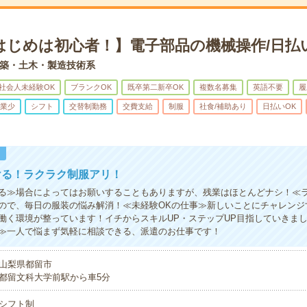
はじめは初心者！】電子部品の機械操作/日払
築・土木・製造技術系
社会人未経験OK
ブランクOK
既卒第二新卒OK
複数名募集
英語不要
履
業少
シフト
交替制勤務
交費支給
制服
社食/補助あり
日払いOK
！
ける！ラクラク制服アリ！
る≫場合によってはお願いすることもありますが、残業はほとんどナシ！≪
ので、毎日の服装の悩み解消！≪未経験OKの仕事≫新しいことにチャレンジ
働く環境が整っています！イチからスキルUP・ステップUP目指していきま
≫一人で悩まず気軽に相談できる、派遣のお仕事です！
山梨県都留市
都留文科大学前駅から車5分
シフト制