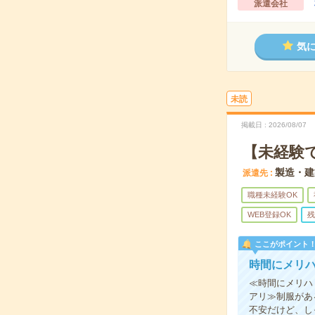
派遣会社
気
未読
掲載日
2026/08/07
【未経験
製造・建
派遣先
職種未経験OK
WEB登録OK
残
ここがポイント
時間にメリ
≪時間にメリハ
アリ≫制服があ
不安だけど、し