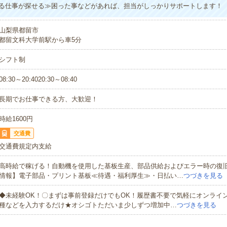
る仕事が探せる≫困った事などがあれば、担当がしっかりサポートします！
山梨県都留市
都留文科大学前駅から車5分
シフト制
08:30～20:4020:30～08:40
長期でお仕事できる方、大歓迎！
時給1600円
交通費
交通費規定内支給
高時給で稼げる！自動機を使用した基板生産、部品供給およびエラー時の復
情報】電子部品・プリント基板≪待遇・福利厚生≫・日払い…
つづきを見る
◆未経験OK！〇まずは事前登録だけでもOK！履歴書不要で気軽にオンライ
種などを入力するだけ★オシゴトただいま少しずつ増加中…
つづきを見る