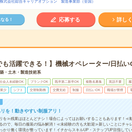
株式会社綜合キャリアオプション 製造事業部（全国）
応募する
詳し
になる！
でも活躍できる！】機械オペレーター/日払い
築・土木・製造技術系
社会人未経験OK
ブランクOK
既卒第二新卒OK
複数名募集
英語不要
履
業少
シフト
交替制勤務
交費支給
制服
日払いOK
職場が禁煙
！
ハリを！動きやすい制服アリ！
リを≫残業はほとんどナシ！場合によってはお願いすることもあります！≪
るので、毎日の服装の悩み解消！≪未経験の方も大歓迎≫新しいことにチャ
っかり働く環境が整っています！イチからスキルUP・ステップUP目指して