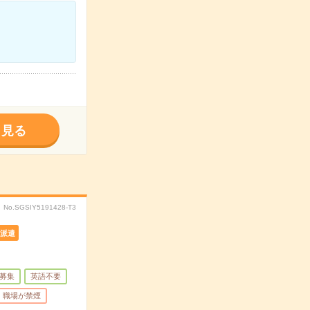
く見る
No.SGSIY5191428-T3
派遣
募集
英語不要
職場が禁煙