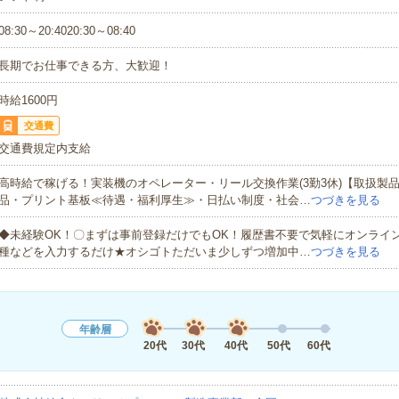
08:30～20:4020:30～08:40
長期でお仕事できる方、大歓迎！
時給1600円
交通費
交通費規定内支給
高時給で稼げる！実装機のオペレーター・リール交換作業(3勤3休)【取扱製
品・プリント基板≪待遇・福利厚生≫・日払い制度・社会…
つづきを見る
◆未経験OK！〇まずは事前登録だけでもOK！履歴書不要で気軽にオンライ
種などを入力するだけ★オシゴトただいま少しずつ増加中…
つづきを見る
年齢層
20代
30代
40代
50代
60代