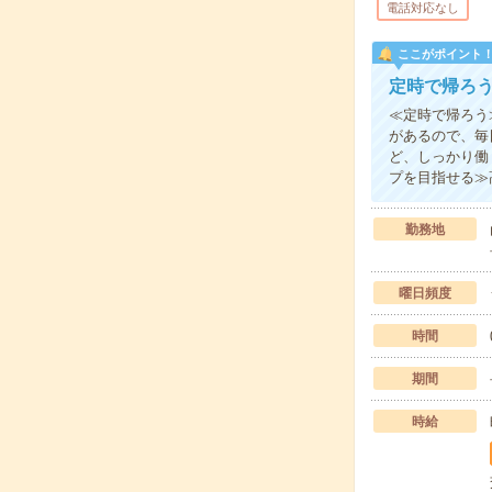
電話対応なし
ここがポイント
定時で帰ろ
≪定時で帰ろう
があるので、毎
ど、しっかり働
プを目指せる≫
勤務地
曜日頻度
時間
期間
時給