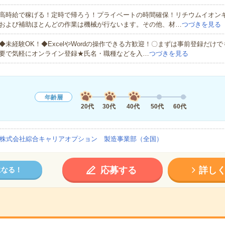
高時給で稼げる！定時で帰ろう！プライベートの時間確保！リチウムイオン
および補助ほとんどの作業は機械が行ないます。その他、材…
つづきを見る
◆未経験OK！◆ExcelやWordの操作できる方歓迎！〇まずは事前登録だけ
要で気軽にオンライン登録★氏名・職種などを入…
つづきを見る
年齢層
20代
30代
40代
50代
60代
株式会社綜合キャリアオプション 製造事業部（全国）
応募する
詳し
になる！