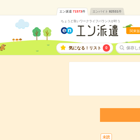
エン派遣
71573
件
エンバイト
82531
件
ちょうど良いワークライフバランスが叶う
関東版
気になる！リスト
0
保存し
未読