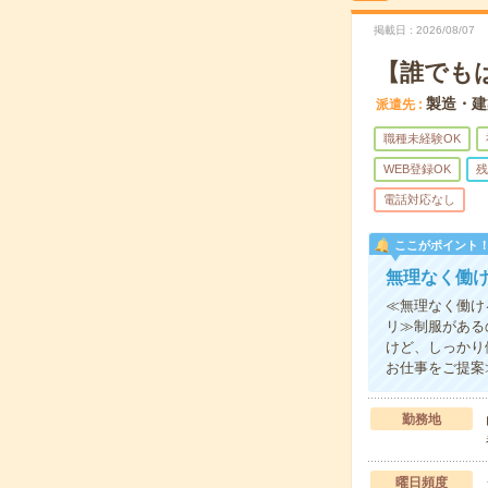
掲載日
2026/08/07
【誰でも
製造・建
派遣先
職種未経験OK
WEB登録OK
残
電話対応なし
ここがポイント
無理なく働
≪無理なく働け
リ≫制服がある
けど、しっかり
お仕事をご提案
勤務地
曜日頻度