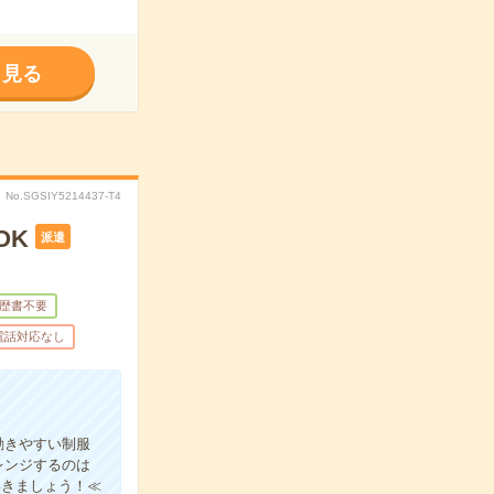
く見る
No.SGSIY5214437-T4
OK
派遣
歴書不要
電話対応なし
動きやすい制服
レンジするのは
いきましょう！≪