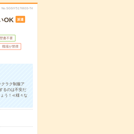
No.SGSIY5176633-T4
いOK
派遣
歴書不要
職場が禁煙
ラクラク制服ア
するのは不安だ
しょう！≪様々な