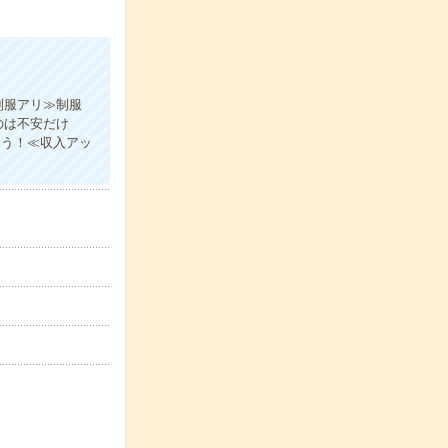
制服アリ≫制服
のは不安だけ
ょう！≪収入アッ