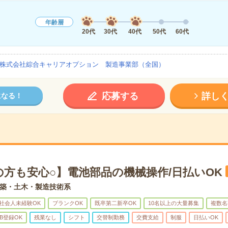
年齢層
20代
30代
40代
50代
60代
株式会社綜合キャリアオプション 製造事業部（全国）
応募する
詳し
になる！
の方も安心○】電池部品の機械操作/日払いOK
築・土木・製造技術系
社会人未経験OK
ブランクOK
既卒第二新卒OK
10名以上の大量募集
複数名
B登録OK
残業なし
シフト
交替制勤務
交費支給
制服
日払いOK