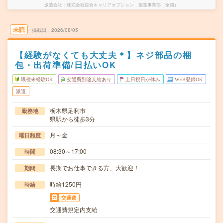
派遣会社
株式会社綜合キャリアオプション 製造事業部（全国）
未読
掲載日
2026/08/05
【経験がなくても大丈夫＊】ネジ部品の梱
包・出荷準備/日払いOK
職種未経験OK
交通費別途支給あり
土日祝日が休み
WEB登録OK
派遣
栃木県足利市
勤務地
県駅から徒歩3分
月～金
曜日頻度
08:30～17:00
時間
長期でお仕事できる方、大歓迎！
期間
時給1250円
時給
交通費
交通費規定内支給