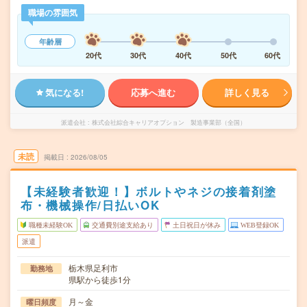
職場の雰囲気
年齢層
20代
30代
40代
50代
60代
気になる!
応募へ進む
詳しく見る
派遣会社
株式会社綜合キャリアオプション 製造事業部（全国）
未読
掲載日
2026/08/05
【未経験者歓迎！】ボルトやネジの接着剤塗
布・機械操作/日払いOK
職種未経験OK
交通費別途支給あり
土日祝日が休み
WEB登録OK
派遣
栃木県足利市
勤務地
県駅から徒歩1分
月～金
曜日頻度