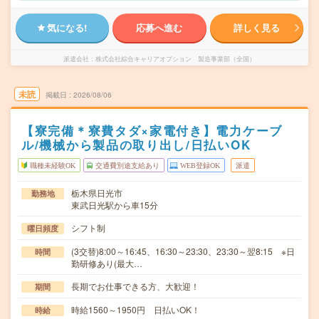
気になる!
応募へ進む
詳しく見る
派遣会社
株式会社綜合キャリアオプション 製造事業部（全国）
未読
掲載日
2026/08/06
【寮完備＊寮費タダ×家電付き】電力ケーブ
ル/機械から製品の取り出し/日払いOK
職種未経験OK
交通費別途支給あり
WEB登録OK
派遣
栃木県日光市
勤務地
東武日光駅から車15分
シフト制
曜日頻度
(3交替)8:00～16:45、16:30～23:30、23:30～翌8:15 ※日
時間
勤研修あり(最大…
長期でお仕事できる方、大歓迎！
期間
時給1560～1950円 日払いOK！
時給