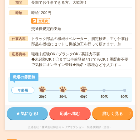
長期でお仕事できる方、大歓迎！
期間
時給1200円
時給
交通費
交通費規定内支給
トラック部品の機械オペレーター、測定検査。主な仕事は
仕事内容
部品を機械にセットし機械加工を行って頂きます。加…
職種未経験OK / ブランクOK / 英語力不要
応募資格
◆未経験OK！〇まずは事前登録だけでもOK！履歴書不要
で気軽にオンライン登録★氏名・職種などを入力す…
職場の雰囲気
年齢層
20代
30代
40代
50代
60代
気になる!
応募へ進む
詳しく見る
派遣会社
株式会社綜合キャリアオプション 製造事業部（全国）