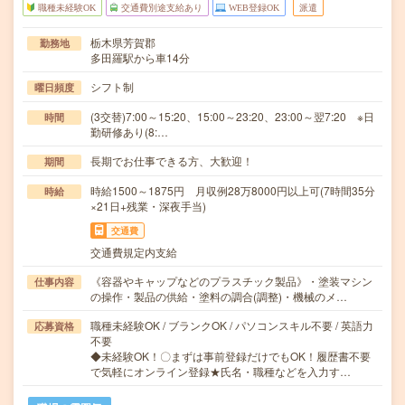
職種未経験OK
交通費別途支給あり
WEB登録OK
派遣
栃木県芳賀郡
勤務地
多田羅駅から車14分
シフト制
曜日頻度
(3交替)7:00～15:20、15:00～23:20、23:00～翌7:20 ※日
時間
勤研修あり(8:…
長期でお仕事できる方、大歓迎！
期間
時給1500～1875円 月収例28万8000円以上可(7時間35分
時給
×21日+残業・深夜手当)
交通費
交通費規定内支給
《容器やキャップなどのプラスチック製品》・塗装マシン
仕事内容
の操作・製品の供給・塗料の調合(調整)・機械のメ…
職種未経験OK / ブランクOK / パソコンスキル不要 / 英語力
応募資格
不要
◆未経験OK！〇まずは事前登録だけでもOK！履歴書不要
で気軽にオンライン登録★氏名・職種などを入力す…