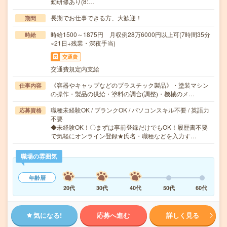
勤研修あり(8:…
長期でお仕事できる方、大歓迎！
期間
時給1500～1875円 月収例28万6000円以上可(7時間35分
時給
×21日+残業・深夜手当)
交通費
交通費規定内支給
《容器やキャップなどのプラスチック製品》・塗装マシン
仕事内容
の操作・製品の供給・塗料の調合(調整)・機械のメ…
職種未経験OK / ブランクOK / パソコンスキル不要 / 英語力
応募資格
不要
◆未経験OK！〇まずは事前登録だけでもOK！履歴書不要
で気軽にオンライン登録★氏名・職種などを入力す…
職場の雰囲気
年齢層
20代
30代
40代
50代
60代
気になる!
応募へ進む
詳しく見る