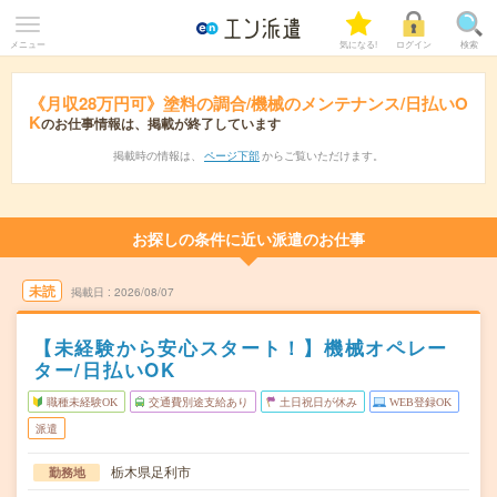
メニュー
気になる!
ログイン
検索
《月収28万円可》塗料の調合/機械のメンテナンス/日払いO
K
のお仕事情報は、掲載が終了しています
掲載時の情報は、
ページ下部
からご覧いただけます。
お探しの条件に近い派遣のお仕事
未読
掲載日
2026/08/07
【未経験から安心スタート！】機械オペレー
ター/日払いOK
職種未経験OK
交通費別途支給あり
土日祝日が休み
WEB登録OK
派遣
栃木県足利市
勤務地