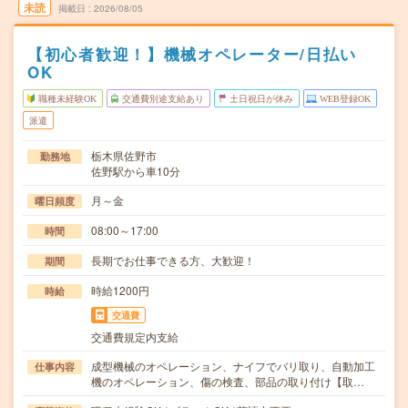
未読
掲載日
2026/08/05
【初心者歓迎！】機械オペレーター/日払い
OK
職種未経験OK
交通費別途支給あり
土日祝日が休み
WEB登録OK
派遣
栃木県佐野市
勤務地
佐野駅から車10分
月～金
曜日頻度
08:00～17:00
時間
長期でお仕事できる方、大歓迎！
期間
時給1200円
時給
交通費
交通費規定内支給
成型機械のオペレーション、ナイフでバリ取り、自動加工
仕事内容
機のオペレーション、傷の検査、部品の取り付け【取…