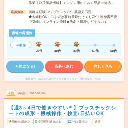
作業【取扱製品情報】エンジン用のアルミ部品≪待遇…
職種未経験OK / ブランクOK / 英語力不要
応募資格
◆未経験OK！〇まずは事前登録だけでもOK！履歴書不要
で気軽にオンライン登録★氏名・職種などを入力す…
職場の雰囲気
年齢層
20代
30代
40代
50代
60代
気になる!
応募へ進む
詳しく見る
派遣会社
株式会社綜合キャリアオプション 製造事業部（全国）
未読
掲載日
2026/08/06
【週3～4日で働きやすい＊】プラスチックシ
ートの成形・機械操作・検査/日払いOK
職種未経験OK
交通費別途支給あり
WEB登録OK
派遣