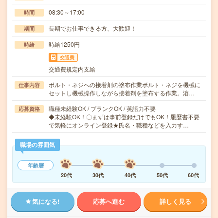
08:30～17:00
時間
長期でお仕事できる方、大歓迎！
期間
時給1250円
時給
交通費
交通費規定内支給
ボルト・ネジへの接着剤の塗布作業ボルト・ネジを機械に
仕事内容
セットし機械操作しながら接着剤を塗布する作業。溶…
職種未経験OK / ブランクOK / 英語力不要
応募資格
◆未経験OK！〇まずは事前登録だけでもOK！履歴書不要
で気軽にオンライン登録★氏名・職種などを入力す…
職場の雰囲気
年齢層
20代
30代
40代
50代
60代
気になる!
応募へ進む
詳しく見る