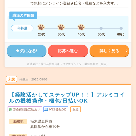
で気軽にオンライン登録★氏名・職種などを入力す…
職場の雰囲気
年齢層
20代
30代
40代
50代
60代
気になる!
応募へ進む
詳しく見る
派遣会社
株式会社綜合キャリアオプション 製造事業部（全国）
未読
掲載日
2026/08/06
【経験活かしてステップUP！！】アルミコイ
ルの機械操作・梱包/日払いOK
交通費別途支給あり
WEB登録OK
派遣
栃木県真岡市
勤務地
真岡駅から車10分
シフト制