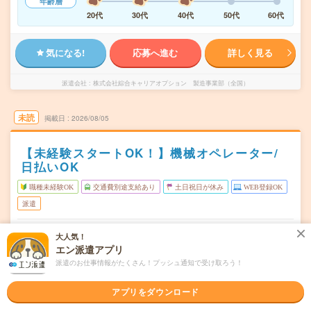
年齢層
20代
30代
40代
50代
60代
気になる!
応募へ進む
詳しく見る
派遣会社
株式会社綜合キャリアオプション 製造事業部（全国）
未読
掲載日
2026/08/05
【未経験スタートOK！】機械オペレーター/
日払いOK
職種未経験OK
交通費別途支給あり
土日祝日が休み
WEB登録OK
派遣
栃木県栃木市
勤務地
大人気！
東武金崎駅から車9分
エン派遣アプリ
派遣のお仕事情報がたくさん！プッシュ通知で受け取ろう！
月～金
曜日頻度
08:00～16:45
時間
アプリをダウンロード
長期でお仕事できる方、大歓迎！
期間