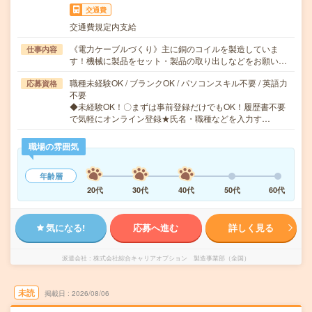
交通費
交通費規定内支給
《電力ケーブルづくり》主に銅のコイルを製造していま
仕事内容
す！機械に製品をセット・製品の取り出しなどをお願い…
職種未経験OK / ブランクOK / パソコンスキル不要 / 英語力
応募資格
不要
◆未経験OK！〇まずは事前登録だけでもOK！履歴書不要
で気軽にオンライン登録★氏名・職種などを入力す…
職場の雰囲気
年齢層
20代
30代
40代
50代
60代
気になる!
応募へ進む
詳しく見る
派遣会社
株式会社綜合キャリアオプション 製造事業部（全国）
未読
掲載日
2026/08/06