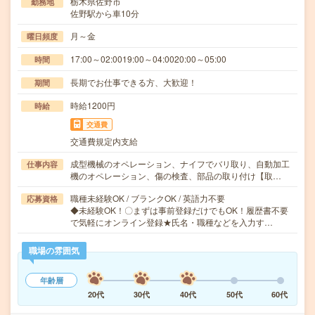
栃木県佐野市
勤務地
佐野駅から車10分
月～金
曜日頻度
17:00～02:0019:00～04:0020:00～05:00
時間
長期でお仕事できる方、大歓迎！
期間
時給1200円
時給
交通費
交通費規定内支給
成型機械のオペレーション、ナイフでバリ取り、自動加工
仕事内容
機のオペレーション、傷の検査、部品の取り付け【取…
職種未経験OK / ブランクOK / 英語力不要
応募資格
◆未経験OK！〇まずは事前登録だけでもOK！履歴書不要
で気軽にオンライン登録★氏名・職種などを入力す…
職場の雰囲気
年齢層
20代
30代
40代
50代
60代