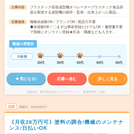
プラスチック容器成型機オペレータープラスチック食品容
仕事内容
器を製造する成型機の操作・監視・出来上がった製品…
職種未経験OK / ブランクOK / 英語力不要
応募資格
◆未経験OK！〇まずは事前登録だけでもOK！履歴書不要
で気軽にオンライン登録★氏名・職種などを入力す…
職場の雰囲気
年齢層
20代
30代
40代
50代
60代
気になる!
応募へ進む
詳しく見る
派遣会社
株式会社綜合キャリアオプション 製造事業部（全国）
未読
掲載日
2026/08/07
《月収28万円可》塗料の調合/機械のメンテナ
ンス/日払いOK