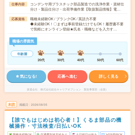
コンデンサ用プラスチック部品製造での洗浄作業・資材仕
仕事内容
分け・製品仕分け・出荷準備作業【取扱製品情報】電…
職種未経験OK / ブランクOK / 英語力不要
応募資格
◆未経験OK！〇まずは事前登録だけでもOK！履歴書不要
で気軽にオンライン登録★氏名・職種などを入力す…
職場の雰囲気
年齢層
20代
30代
40代
50代
60代
気になる!
応募へ進む
詳しく見る
派遣会社
株式会社綜合キャリアオプション 製造事業部（全国）
未読
掲載日
2026/08/05
【誰でもはじめは初心者！】くるま部品の機
械操作・寸法検査/日払いOK
職種未経験OK
交通費別途支給あり
土日祝日が休み
WEB登録OK