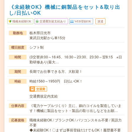
《未経験OK》機械に銅製品をセット&取り出
し/日払いOK
職種未経験OK
交通費別途支給あり
WEB登録OK
派遣
栃木県日光市
勤務地
東武日光駅から車15分
シフト制
曜日頻度
(3交替)8:00～16:45、16:30～23:30、23:30～翌8:15 ※日
時間
勤研修あり(最大…
長期でお仕事できる方、大歓迎！
期間
時給1560～1950円 日払いOK！
時給
交通費
交通費規定内支給
《電力ケーブルづくり》主に、銅のコイルを製造していま
仕事内容
す！機械に製品をセット・製品の取り出しなどをお願…
職種未経験OK / ブランクOK / パソコンスキル不要 / 英語力
応募資格
不要
◆未経験OK！〇まずは事前登録だけでもOK！履歴書不要