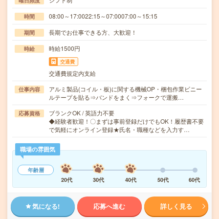
曜日頻度
08:00～17:0022:15～07:0007:00～15:15
時間
長期でお仕事できる方、大歓迎！
期間
時給1500円
時給
交通費
交通費規定内支給
アルミ製品(コイル・板)に関する機械OP・梱包作業ビニー
仕事内容
ルテープを貼る⇒バンドをまく⇒フォークで運搬…
ブランクOK / 英語力不要
応募資格
◆経験者歓迎！〇まずは事前登録だけでもOK！履歴書不要
で気軽にオンライン登録★氏名・職種などを入力す…
職場の雰囲気
年齢層
20代
30代
40代
50代
60代
気になる!
応募へ進む
詳しく見る