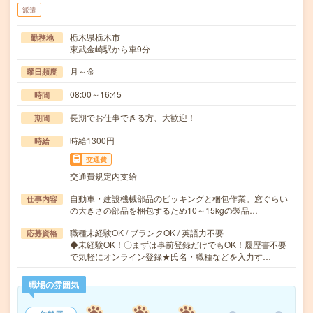
派遣
栃木県栃木市
勤務地
東武金崎駅から車9分
月～金
曜日頻度
08:00～16:45
時間
長期でお仕事できる方、大歓迎！
期間
時給1300円
時給
交通費
交通費規定内支給
自動車・建設機械部品のピッキングと梱包作業。窓ぐらい
仕事内容
の大きさの部品を梱包するため10～15kgの製品…
職種未経験OK / ブランクOK / 英語力不要
応募資格
◆未経験OK！〇まずは事前登録だけでもOK！履歴書不要
で気軽にオンライン登録★氏名・職種などを入力す…
職場の雰囲気