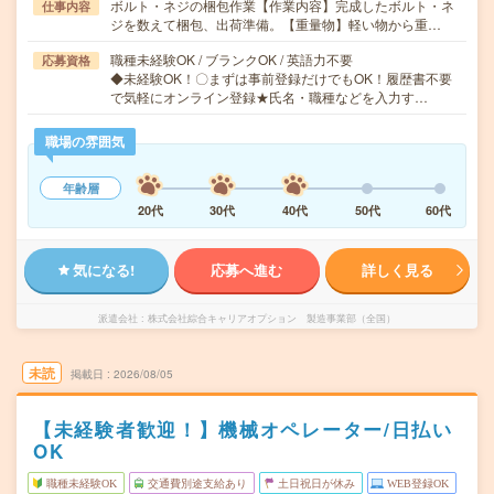
ボルト・ネジの梱包作業【作業内容】完成したボルト・ネ
仕事内容
ジを数えて梱包、出荷準備。【重量物】軽い物から重…
職種未経験OK / ブランクOK / 英語力不要
応募資格
◆未経験OK！〇まずは事前登録だけでもOK！履歴書不要
で気軽にオンライン登録★氏名・職種などを入力す…
職場の雰囲気
年齢層
20代
30代
40代
50代
60代
気になる!
応募へ進む
詳しく見る
派遣会社
株式会社綜合キャリアオプション 製造事業部（全国）
未読
掲載日
2026/08/05
【未経験者歓迎！】機械オペレーター/日払い
OK
職種未経験OK
交通費別途支給あり
土日祝日が休み
WEB登録OK