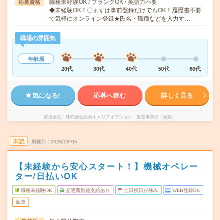
職種未経験OK / ブランクOK / 英語力不要
応募資格
◆未経験OK！〇まずは事前登録だけでもOK！履歴書不要
で気軽にオンライン登録★氏名・職種などを入力す…
職場の雰囲気
年齢層
20代
30代
40代
50代
60代
気になる!
応募へ進む
詳しく見る
派遣会社
株式会社綜合キャリアオプション 製造事業部（全国）
未読
掲載日
2026/08/05
【未経験から安心スタート！】機械オペレー
ター/日払いOK
職種未経験OK
交通費別途支給あり
土日祝日が休み
WEB登録OK
派遣