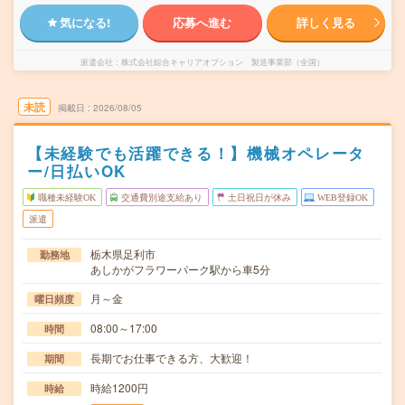
気になる!
応募へ進む
詳しく見る
派遣会社
株式会社綜合キャリアオプション 製造事業部（全国）
未読
掲載日
2026/08/05
【未経験でも活躍できる！】機械オペレータ
ー/日払いOK
職種未経験OK
交通費別途支給あり
土日祝日が休み
WEB登録OK
派遣
栃木県足利市
勤務地
あしかがフラワーパーク駅から車5分
月～金
曜日頻度
08:00～17:00
時間
長期でお仕事できる方、大歓迎！
期間
時給1200円
時給