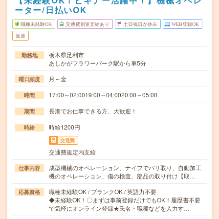
【未経験OK！ビギナー活躍中！】機械オペレ
ーター/日払いOK
職種未経験OK
交通費別途支給あり
土日祝日が休み
WEB登録OK
派遣
栃木県足利市
勤務地
あしかがフラワーパーク駅から車5分
月～金
曜日頻度
17:00～02:0019:00～04:0020:00～05:00
時間
長期でお仕事できる方、大歓迎！
期間
時給1200円
時給
交通費
交通費規定内支給
成型機械のオペレーション、ナイフでバリ取り、自動加工
仕事内容
機のオペレーション、傷の検査、部品の取り付け【取…
職種未経験OK / ブランクOK / 英語力不要
応募資格
◆未経験OK！〇まずは事前登録だけでもOK！履歴書不要
で気軽にオンライン登録★氏名・職種などを入力す…