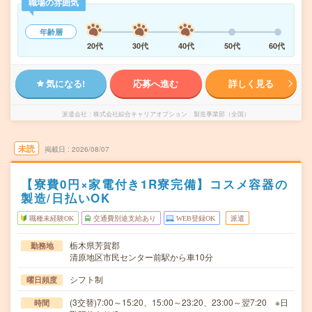
職場の雰囲気
年齢層
20代
30代
40代
50代
60代
気になる!
応募へ進む
詳しく見る
派遣会社
株式会社綜合キャリアオプション 製造事業部（全国）
未読
掲載日
2026/08/07
【寮費0円×家電付き1R寮完備】コスメ容器の
製造/日払いOK
職種未経験OK
交通費別途支給あり
WEB登録OK
派遣
栃木県芳賀郡
勤務地
清原地区市民センター前駅から車10分
シフト制
曜日頻度
(3交替)7:00～15:20、15:00～23:20、23:00～翌7:20 ※日
時間