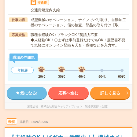
交通費
交通費規定内支給
成型機械のオペレーション、ナイフでバリ取り、自動加工
仕事内容
機のオペレーション、傷の検査、部品の取り付け【取…
職種未経験OK / ブランクOK / 英語力不要
応募資格
◆未経験OK！〇まずは事前登録だけでもOK！履歴書不要
で気軽にオンライン登録★氏名・職種などを入力す…
職場の雰囲気
年齢層
20代
30代
40代
50代
60代
気になる!
応募へ進む
詳しく見る
派遣会社
株式会社綜合キャリアオプション 製造事業部（全国）
未読
掲載日
2026/08/05