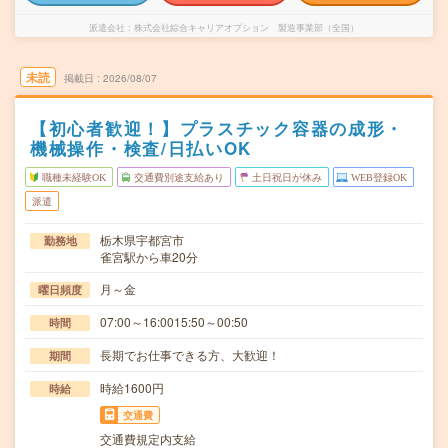
派遣会社
株式会社綜合キャリアオプション 製造事業部（全国）
未読
掲載日
2026/08/07
【初心者歓迎！】プラスチック容器の成形・
機械操作・検査/日払いOK
職種未経験OK
交通費別途支給あり
土日祝日が休み
WEB登録OK
派遣
栃木県宇都宮市
勤務地
雀宮駅から車20分
月～金
曜日頻度
07:00～16:0015:50～00:50
時間
長期でお仕事できる方、大歓迎！
期間
時給1600円
時給
交通費
交通費規定内支給