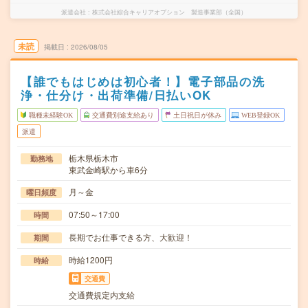
派遣会社
株式会社綜合キャリアオプション 製造事業部（全国）
未読
掲載日
2026/08/05
【誰でもはじめは初心者！】電子部品の洗
浄・仕分け・出荷準備/日払いOK
職種未経験OK
交通費別途支給あり
土日祝日が休み
WEB登録OK
派遣
栃木県栃木市
勤務地
東武金崎駅から車6分
月～金
曜日頻度
07:50～17:00
時間
長期でお仕事できる方、大歓迎！
期間
時給1200円
時給
交通費
交通費規定内支給