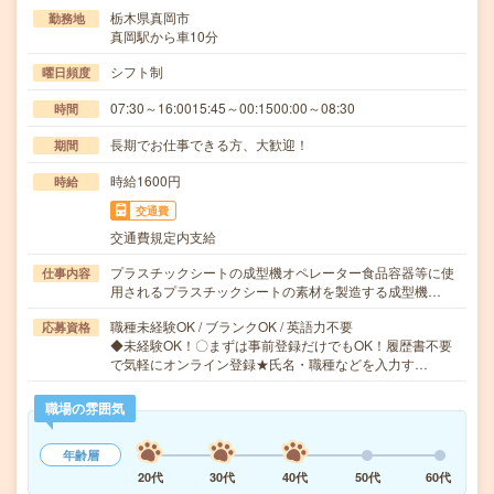
栃木県真岡市
勤務地
真岡駅から車10分
シフト制
曜日頻度
07:30～16:0015:45～00:1500:00～08:30
時間
長期でお仕事できる方、大歓迎！
期間
時給1600円
時給
交通費
交通費規定内支給
プラスチックシートの成型機オペレーター食品容器等に使
仕事内容
用されるプラスチックシートの素材を製造する成型機…
職種未経験OK / ブランクOK / 英語力不要
応募資格
◆未経験OK！〇まずは事前登録だけでもOK！履歴書不要
で気軽にオンライン登録★氏名・職種などを入力す…
職場の雰囲気
年齢層
20代
30代
40代
50代
60代