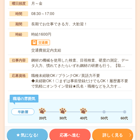
月～金
曜日頻度
08:30～17:00
時間
長期でお仕事できる方、大歓迎！
期間
時給1600円
時給
交通費
交通費規定内支給
鋼材の機械を使用した検査、目視検査、硬度の測定、デー
仕事内容
タ入力、慣れてきたらいずれ鋼材の研磨も行う。【取…
職種未経験OK / ブランクOK / 英語力不要
応募資格
◆未経験OK！〇まずは事前登録だけでもOK！履歴書不要
で気軽にオンライン登録★氏名・職種などを入力す…
職場の雰囲気
年齢層
20代
30代
40代
50代
60代
気になる!
応募へ進む
詳しく見る