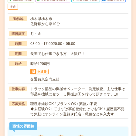
派遣
栃木県栃木市
勤務地
佐野駅から車10分
月～金
曜日頻度
08:00～17:0020:00～05:00
時間
長期でお仕事できる方、大歓迎！
期間
時給1200円
時給
交通費
交通費規定内支給
トラック部品の機械オペレーター、測定検査。主な仕事は
仕事内容
部品を機械にセットし機械加工を行って頂きます。加…
職種未経験OK / ブランクOK / 英語力不要
応募資格
◆未経験OK！〇まずは事前登録だけでもOK！履歴書不要
で気軽にオンライン登録★氏名・職種などを入力す…
職場の雰囲気