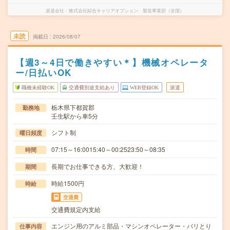
派遣会社
株式会社綜合キャリアオプション 製造事業部（全国）
未読
掲載日
2026/08/07
【週3～4日で働きやすい＊】機械オペレータ
ー/日払いOK
職種未経験OK
交通費別途支給あり
WEB登録OK
派遣
栃木県下都賀郡
勤務地
壬生駅から車5分
シフト制
曜日頻度
07:15～16:0015:40～00:2523:50～08:35
時間
長期でお仕事できる方、大歓迎！
期間
時給1500円
時給
交通費
交通費規定内支給
エンジン用のアルミ部品・マシンオペレーター・バリとり
仕事内容