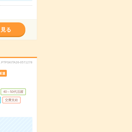
く見る
.PTPSKITA26-0571278
派遣
40～50代活躍
交費支給