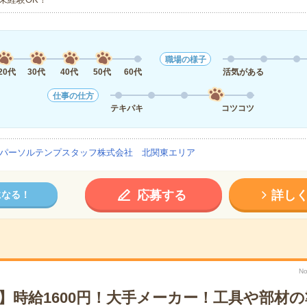
職場の様子
20代
30代
40代
50代
60代
活気がある
仕事の仕方
テキパキ
コツコツ
パーソルテンプスタッフ株式会社 北関東エリア
応募する
詳し
になる！
No
】時給1600円！大手メーカー！工具や部材