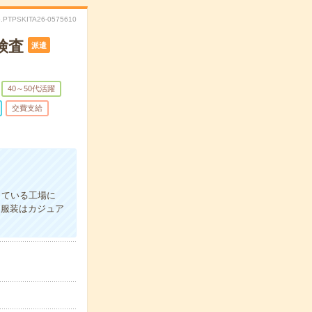
.PTPSKITA26-0575610
検査
派遣
40～50代活躍
交費支給
している工場に
！服装はカジュア