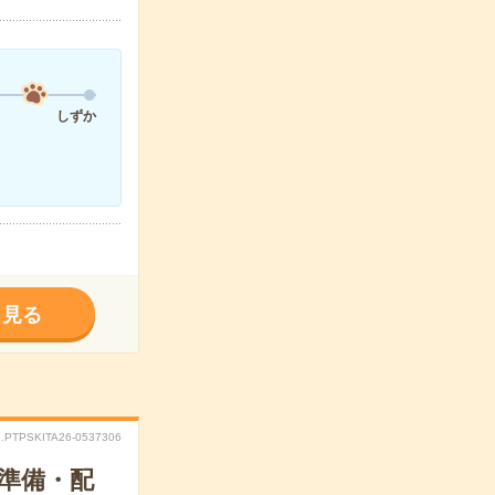
しずか
く見る
.PTPSKITA26-0537306
の準備・配