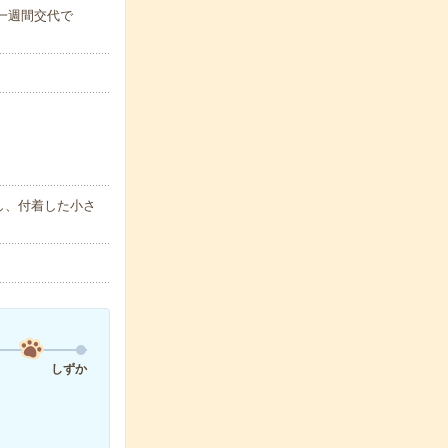
)※一週間交代で
し、付着した小さ
しずか