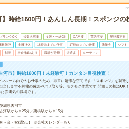
No
可】時給1600円！あんしん長期！スポンジの
ブランクOK
複数名募集
友達と一緒OK
OA不要
英語不要
履歴書不要
5日勤務
土日祝休
16時前までの仕事
17時前までの仕事
残業少
シフト
制服
社食/補助あり
職場が分煙
派遣多
ルーティン
！
古河市】時給1600円！未経験可！カンタン目視検査！
ーンルーム内でのお仕事のため、非常に清潔な空間です 「スポンジ」を製造
担当します不純物の確認やバリ取り等、モクモク作業です 開始日の相談OK
いた雰囲気の職場です。
茨城県古河市
古河駅から車25分／栗橋駅から車15分
月～金・祝(週5日) ※会社カレンダーあり