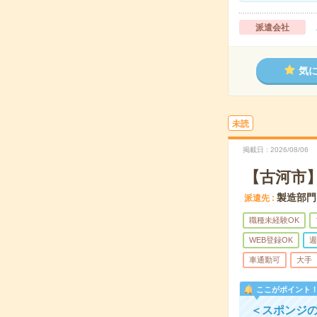
派遣会社
気
未読
掲載日
2026/08/06
【古河市
製造部門
派遣先
職種未経験OK
WEB登録OK
週
車通勤可
大手
ここがポイント
＜スポンジ