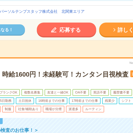
パーソルテンプスタッフ株式会社 北関東エリア
応募する
詳し
になる！
No
】時給1600円！未経験可！カンタン目視検査
ブランクOK
複数名募集
友達と一緒OK
OA不要
英語不要
履歴書不要
5日勤務
土日祝休
16時前までの仕事
17時前までの仕事
残業少
シフト
制服
社食/補助あり
職場が分煙
派遣多
ルーティン
！
の検査のお仕事！＞