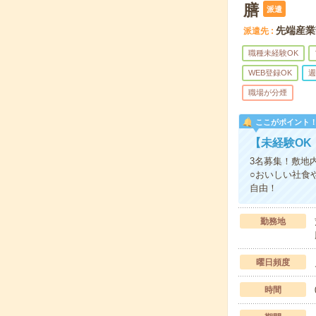
膳
派遣
先端産業
派遣先
職種未経験OK
WEB登録OK
週
職場が分煙
ここがポイント
【未経験OK
3名募集！敷地
○おいしい社食
自由！
勤務地
曜日頻度
時間