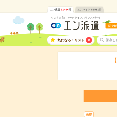
エン派遣
71454
件
エンバイト
82531
件
ちょうど良いワークライフバランスが叶う
関東版
気になる！リスト
0
保存し
【
未読