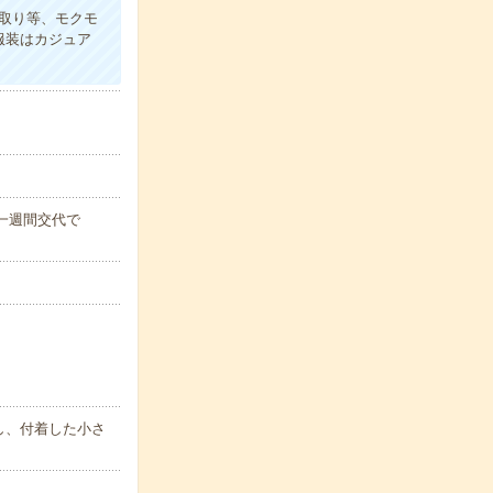
取り等、モクモ
服装はカジュア
)※一週間交代で
し、付着した小さ