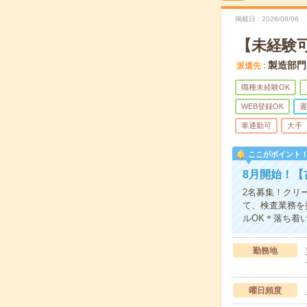
掲載日
2026/08/06
【未経験
製造部門
派遣先
職種未経験OK
WEB登録OK
週
車通勤可
大手
ここがポイント
8月開始！【
2名募集！クリ
て、検査業務を
ルOK＊落ち着
勤務地
曜日頻度