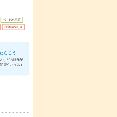
40～50代活躍
社食/補助あり
はたらこう
入などの軽作業
＊髪型やネイルも