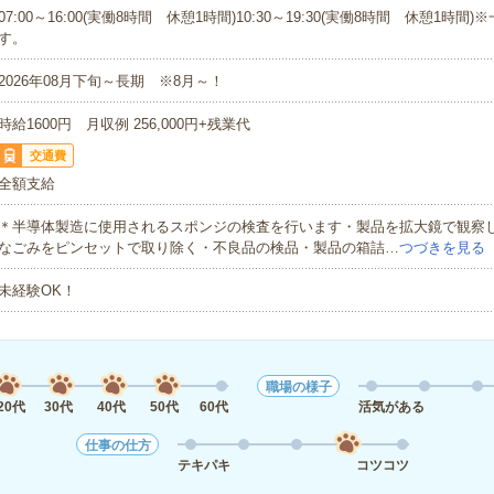
07:00～16:00(実働8時間 休憩1時間)10:30～19:30(実働8時間 休憩1時間
す。
2026年08月下旬～長期 ※8月～！
時給1600円 月収例 256,000円+残業代
交通費
全額支給
＊半導体製造に使用されるスポンジの検査を行います・製品を拡大鏡で観察
なごみをピンセットで取り除く・不良品の検品・製品の箱詰…
つづきを見る
未経験OK！
職場の様子
20代
30代
40代
50代
60代
活気がある
仕事の仕方
テキパキ
コツコツ