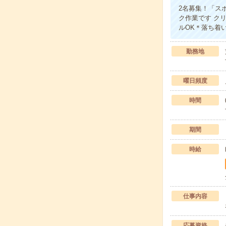
2名募集！「ス
ク作業です ク
ルOK＊落ち着
勤務地
曜日頻度
時間
期間
時給
仕事内容
応募資格