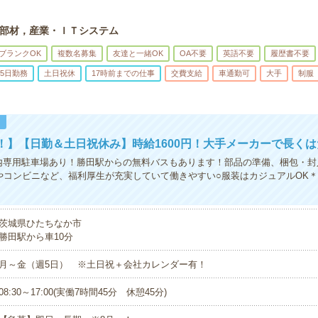
部材，産業・ＩＴシステム
ブランクOK
複数名募集
友達と一緒OK
OA不要
英語不要
履歴書不要
5日勤務
土日祝休
17時前までの仕事
交費支給
車通勤可
大手
制服
！
！】【日勤＆土日祝休み】時給1600円！大手メーカーで長く
内専用駐車場あり！勝田駅からの無料バスもあります！部品の準備、梱包・封
やコンビニなど、福利厚生が充実していて働きやすい○服装はカジュアルOK
茨城県ひたちなか市
勝田駅から車10分
月～金（週5日） ※土日祝＋会社カレンダー有！
08:30～17:00(実働7時間45分 休憩45分)