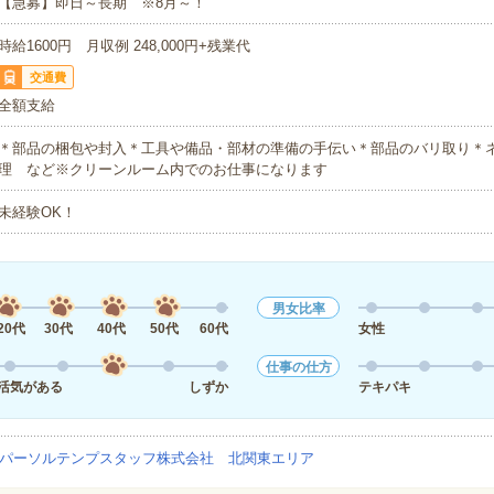
【急募】即日～長期 ※8月～！
時給1600円 月収例 248,000円+残業代
交通費
全額支給
＊部品の梱包や封入＊工具や備品・部材の準備の手伝い＊部品のバリ取り＊
理 など※クリーンルーム内でのお仕事になります
未経験OK！
男女比率
20代
30代
40代
50代
60代
女性
仕事の仕方
活気がある
しずか
テキパキ
パーソルテンプスタッフ株式会社 北関東エリア