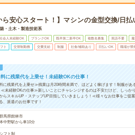
から安心スタート！】マシンの金型交換/日払
築・土木・製造技術系
社会人未経験OK
ブランクOK
既卒第二新卒OK
複数名募集
英語不要
履
フト
交替制勤務
交費支給
制服
社食/補助あり
日払いOK
職場が禁
！
給料に残業代を上乗せ！未経験OKの仕事！
料に残業代を上乗せ≫残業は月20時間未満で、ほどよく稼げます！制服があ
！≪未経験OKの仕事≫新しいことにチャレンジするのは不安だけど、しっか
からスキルUP・ステップUP目指していきましょう！≪様々なお仕事をご提
る、派遣のお仕事です！
群馬県館林市
本中野駅から車10分
シフト制