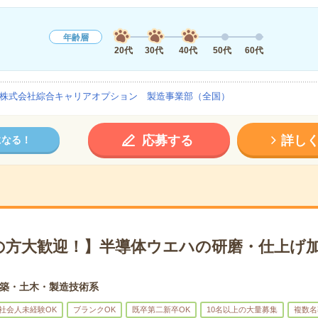
年齢層
20代
30代
40代
50代
60代
株式会社綜合キャリアオプション 製造事業部（全国）
応募する
詳し
になる！
の方大歓迎！】半導体ウエハの研磨・仕上げ加
築・土木・製造技術系
社会人未経験OK
ブランクOK
既卒第二新卒OK
10名以上の大量募集
複数名