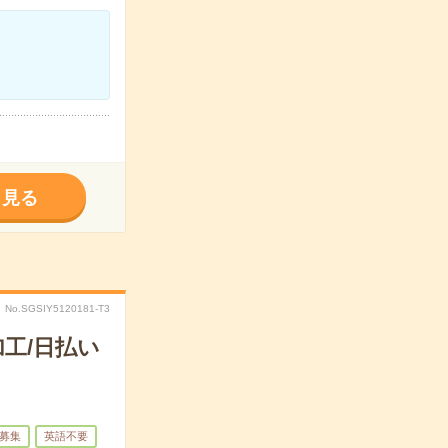
く見る
No.SGSIY5120181-T3
工/日払い
募集
英語不要