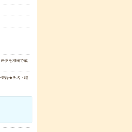
ら缶胴を機械で成
ン登録★氏名・職