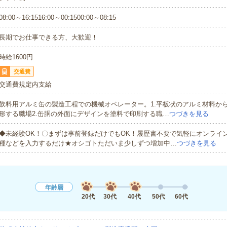
08:00～16:1516:00～00:1500:00～08:15
長期でお仕事できる方、大歓迎！
時給1600円
交通費
交通費規定内支給
飲料用アルミ缶の製造工程での機械オペレーター。1.平板状のアルミ材料か
形する職場2.缶胴の外面にデザインを塗料で印刷する職…
つづきを見る
◆未経験OK！〇まずは事前登録だけでもOK！履歴書不要で気軽にオンライ
種などを入力するだけ★オシゴトただいま少しずつ増加中…
つづきを見る
年齢層
20代
30代
40代
50代
60代