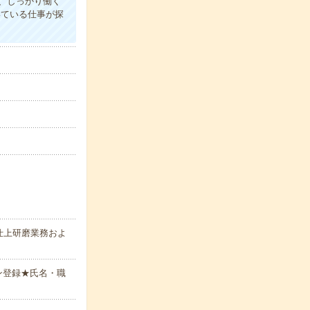
、しっかり働く
いている仕事が探
仕上研磨業務およ
ン登録★氏名・職