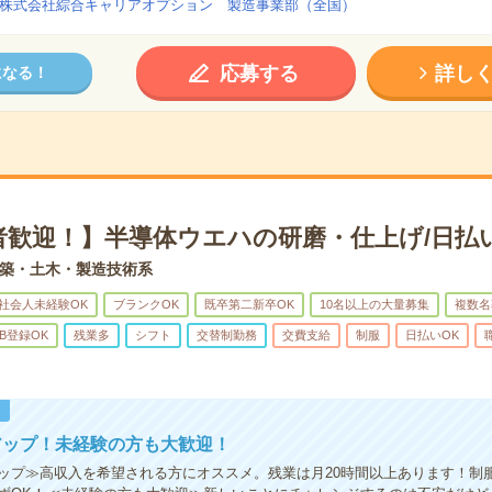
株式会社綜合キャリアオプション 製造事業部（全国）
応募する
詳し
になる！
者歓迎！】半導体ウエハの研磨・仕上げ/日払
築・土木・製造技術系
社会人未経験OK
ブランクOK
既卒第二新卒OK
10名以上の大量募集
複数名
B登録OK
残業多
シフト
交替制勤務
交費支給
制服
日払いOK
！
アップ！未経験の方も大歓迎！
ップ≫高収入を希望される方にオススメ。残業は月20時間以上あります！制