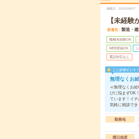
掲載日
2026/08/07
【未経験
製造・建
派遣先
職種未経験OK
WEB登録OK
シ
電話対応なし
ここがポイント
無理なくお
≪無理なくお給
びに悩まずOK
ています！イチ
気軽に相談でき
勤務地
曜日頻度