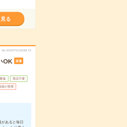
く見る
No.SGSIY5119298-T3
いOK
派遣
募集
英語不要
職場が禁煙
服があると毎日