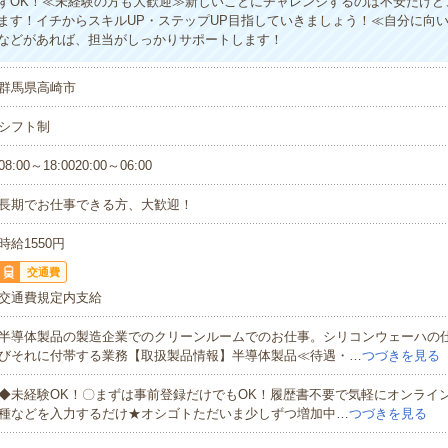
ずOK！≪未経験の方も大歓迎≫新しいことにチャレンジするのは不安だけど
ます！イチからスキルUP・ステップUP目指していきましょう！≪自分に向
などがあれば、担当がしっかりサポートします！
群馬県高崎市
シフト制
08:00～18:0020:00～06:00
長期でお仕事できる方、大歓迎！
時給1550円
交通費
交通費規定内支給
半導体製品の製造企業でのクリーンルームでのお仕事。シリコンウェーハの
びそれに付帯する業務【取扱製品情報】半導体製品≪待遇・…
つづきを見る
◆未経験OK！〇まずは事前登録だけでもOK！履歴書不要で気軽にオンライ
種などを入力するだけ★オシゴトただいま少しずつ増加中…
つづきを見る