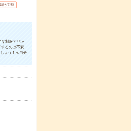
職場が禁煙
的な制服アリ≫
ジするのは不安
ましょう！≪自分