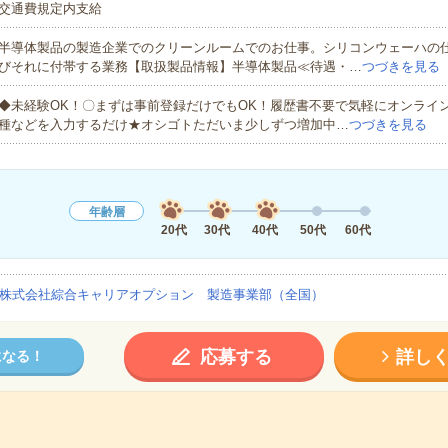
交通費規定内支給
半導体製品の製造企業でのクリーンルームでのお仕事。シリコンウェーハの
びそれに付帯する業務【取扱製品情報】半導体製品≪待遇・…
つづきを見る
◆未経験OK！〇まずは事前登録だけでもOK！履歴書不要で気軽にオンライ
種などを入力するだけ★オシゴトただいま少しずつ増加中…
つづきを見る
年齢層
20代
30代
40代
50代
60代
株式会社綜合キャリアオプション 製造事業部（全国）
応募する
詳し
になる！