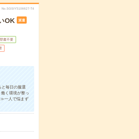
No.SGSIY5106627-T4
いOK
派遣
歴書不要
煙
ると毎日の服選
り働く環境が整っ
案≫一人で悩まず