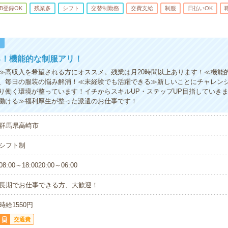
B登録OK
残業多
シフト
交替制勤務
交費支給
制服
日払いOK
！
る！機能的な制服アリ！
≫高収入を希望される方にオススメ。残業は月20時間以上あります！≪機能
、毎日の服装の悩み解消！≪未経験でも活躍できる≫新しいことにチャレン
り働く環境が整っています！イチからスキルUP・ステップUP目指していき
働ける≫福利厚生が整った派遣のお仕事です！
群馬県高崎市
シフト制
08:00～18:0020:00～06:00
長期でお仕事できる方、大歓迎！
時給1550円
交通費