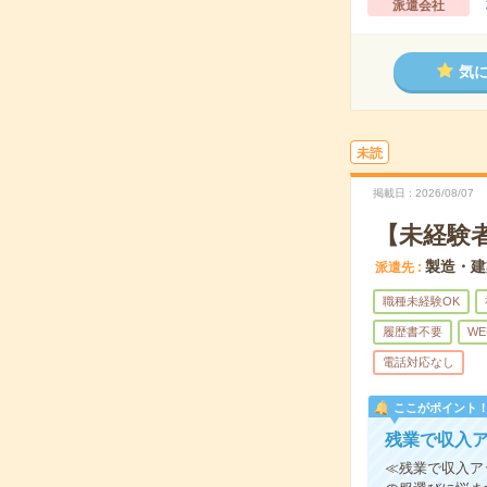
派遣会社
気
未読
掲載日
2026/08/07
【未経験
製造・建
派遣先
職種未経験OK
履歴書不要
WE
電話対応なし
ここがポイント
残業で収入
≪残業で収入ア