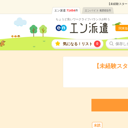
【未経験スター
エン派遣
71454
件
エンバイト
82531
件
ちょうど良いワークライフバランスが叶う
関東版
気になる！リスト
0
保存し
【未経験スタ
未読