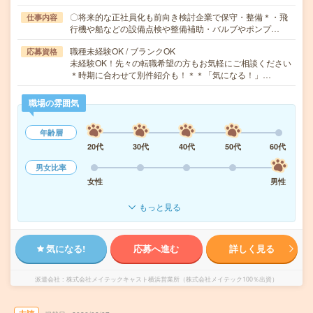
〇将来的な正社員化も前向き検討企業で保守・整備＊・飛
仕事内容
行機や船などの設備点検や整備補助・バルブやポンプ…
職種未経験OK / ブランクOK
応募資格
未経験OK！先々の転職希望の方もお気軽にご相談ください
＊時期に合わせて別件紹介も！＊＊「気になる！」…
職場の雰囲気
年齢層
20代
30代
40代
50代
60代
男女比率
女性
男性
もっと見る
気になる!
応募へ進む
詳しく見る
派遣会社
株式会社メイテックキャスト横浜営業所（株式会社メイテック100％出資）