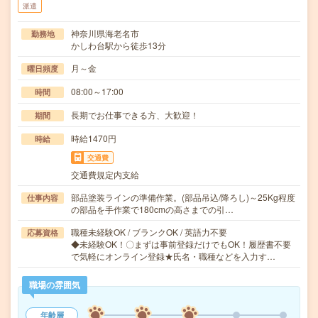
派遣
神奈川県海老名市
勤務地
かしわ台駅から徒歩13分
月～金
曜日頻度
08:00～17:00
時間
長期でお仕事できる方、大歓迎！
期間
時給1470円
時給
交通費
交通費規定内支給
部品塗装ラインの準備作業。(部品吊込/降ろし)～25Kg程度
仕事内容
の部品を手作業で180cmの高さまでの引…
職種未経験OK / ブランクOK / 英語力不要
応募資格
◆未経験OK！〇まずは事前登録だけでもOK！履歴書不要
で気軽にオンライン登録★氏名・職種などを入力す…
職場の雰囲気
年齢層