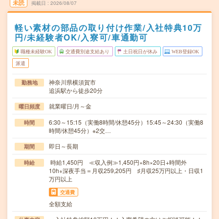
未読
掲載日
2026/08/07
軽い素材の部品の取り付け作業/入社特典10万
円/未経験者OK/入寮可/車通勤可
職種未経験OK
交通費別途支給あり
土日祝日が休み
WEB登録OK
派遣
神奈川県横須賀市
勤務地
追浜駅から徒歩20分
就業曜日/月～金
曜日頻度
6:30～15:15（実働8時間/休憩45分）15:45～24:30（実働8
時間
時間/休憩45分）※2交…
即日～長期
期間
時給1,450円 ≪収入例≫1,450円×8h×20日+時間外
時給
10h+深夜手当＝月収259,205円 ♯月収25万円以上・日収1
万円以上
交通費
全額支給