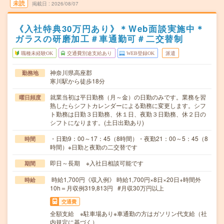
未読
掲載日
2026/08/07
《入社特典30万円あり》＊Web面談実施中＊
ガラスの研磨加工＃車通勤可＃二交替制
職種未経験OK
交通費別途支給あり
WEB登録OK
派遣
神奈川県高座郡
勤務地
寒川駅から徒歩18分
就業当初は平日勤務（月～金）の日勤のみです。業務を習
曜日頻度
熟したらシフトカレンダーによる勤務に変更します。シフ
ト勤務は日勤３日勤務、休１日、夜勤３日勤務、休２日の
シフトになります。(土日出勤あり)
・日勤9：00～17：45（8時間）・夜勤21：00～5：45（8
時間
時間）※日勤と夜勤の二交替です
即日～長期 ※入社日相談可能です
期間
時給1,700円《収入例》 時給1,700円×8日×20日+時間外
時給
10h＝月収例319,813円 #月収30万円以上
交通費
全額支給 ※駐車場あり※車通勤の方はガソリン代支給（社
内規定に基づく）