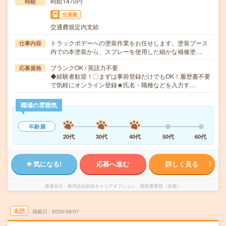
時給1470円
時給
交通費
交通費規定内支給
トラックボデーへの塗装作業をお任せします。塗装ブース
仕事内容
内での本塗装から、スプレーを使用した細かな補修塗…
ブランクOK / 英語力不要
応募資格
◆経験者歓迎！〇まずは事前登録だけでもOK！履歴書不要
で気軽にオンライン登録★氏名・職種などを入力す…
職場の雰囲気
年齢層
20代
30代
40代
50代
60代
気になる!
応募へ進む
詳しく見る
派遣会社
株式会社綜合キャリアオプション 製造事業部（全国）
未読
掲載日
2026/08/07