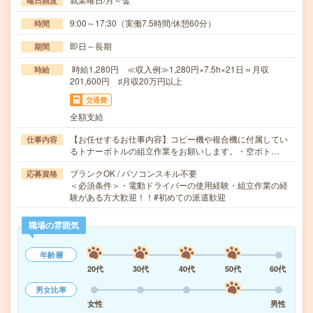
曜日頻度
9:00～17:30（実働7.5時間/休憩60分）
時間
即日～長期
期間
時給1,280円 ≪収入例≫1,280円×7.5h×21日＝月収
時給
201,600円 ♯月収20万円以上
交通費
全額支給
【お任せするお仕事内容】コピー機や複合機に付属してい
仕事内容
るトナーボトルの組立作業をお願いします。・空ボト…
ブランクOK / パソコンスキル不要
応募資格
＜必須条件＞・電動ドライバーの使用経験・組立作業の経
験がある方大歓迎！！#初めての派遣歓迎
職場の雰囲気
年齢層
20代
30代
40代
50代
60代
男女比率
女性
男性