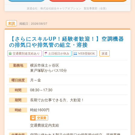
派遣会社
株式会社綜合キャリアオプション 製造事業部（全国）
未読
掲載日
2026/08/07
【さらにスキルUP！経験者歓迎！】空調機器
の排気口や排気管の組立・溶接
交通費別途支給あり
土日祝日が休み
WEB登録OK
派遣
横浜市保土ヶ谷区
勤務地
東戸塚駅からバス10分
月～金
曜日頻度
08:30～17:30
時間
長期でお仕事できる方、大歓迎！
期間
時給1600円
時給
交通費
交通費規定内支給
空調に使われる製品の排気口や排気管の組立、溶接業務
仕事内容