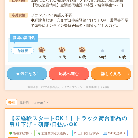
【取扱製品情報】空調整備機器≪待遇・福利厚生≫・日…
ブランクOK / 英語力不要
応募資格
◆経験者歓迎！〇まずは事前登録だけでもOK！履歴書不要
で気軽にオンライン登録★氏名・職種などを入力す…
職場の雰囲気
年齢層
20代
30代
40代
50代
60代
気になる!
応募へ進む
詳しく見る
派遣会社
株式会社綜合キャリアオプション 製造事業部（全国）
未読
掲載日
2026/08/07
【未経験スタートOK！】トラック荷台部品の
吊り下げ・研磨/日払いOK
職種未経験OK
交通費別途支給あり
土日祝日が休み
WEB登録OK