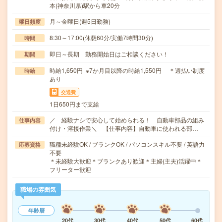
本(神奈川県)駅から車20分
月～金曜日(週5日勤務)
曜日頻度
8:30～17:00(休憩60分/実働7時間30分)
時間
即日～長期 勤務開始日はご相談ください！
期間
時給1,650円 ※7か月目以降の時給1,550円 ＊週払い制度
時給
あり
交通費
1日650円まで支給
／ 経験ナシで安心して始められる！ 自動車部品の組み
仕事内容
付け・溶接作業＼ 【仕事内容】自動車に使われる部…
職種未経験OK / ブランクOK / パソコンスキル不要 / 英語力
応募資格
不要
＊未経験大歓迎＊ブランクあり歓迎＊主婦(主夫)活躍中＊
フリーター歓迎
職場の雰囲気
年齢層
20代
30代
40代
50代
60代