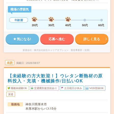
職場の雰囲気
年齢層
20代
30代
40代
50代
60代
気になる!
応募へ進む
詳しく見る
派遣会社
株式会社綜合キャリアオプション 製造事業部（全国）
未読
掲載日
2026/08/07
【未経験の方大歓迎！】ウレタン断熱材の原
料投入・充填・機械操作/日払いOK
職種未経験OK
交通費別途支給あり
土日祝日が休み
WEB登録OK
派遣
神奈川県厚木市
勤務地
本厚木駅からバス15分