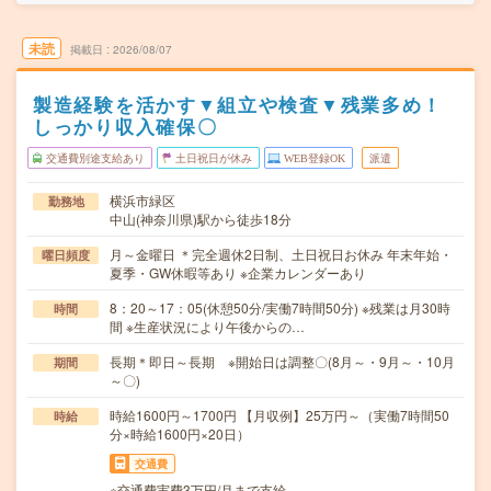
未読
掲載日
2026/08/07
製造経験を活かす▼組立や検査▼残業多め！
しっかり収入確保〇
交通費別途支給あり
土日祝日が休み
WEB登録OK
派遣
横浜市緑区
勤務地
中山(神奈川県)駅から徒歩18分
月～金曜日 ＊完全週休2日制、土日祝日お休み 年末年始・
曜日頻度
夏季・GW休暇等あり ※企業カレンダーあり
8：20～17：05(休憩50分/実働7時間50分) ※残業は月30時
時間
間 ※生産状況により午後からの…
長期＊即日～長期 ※開始日は調整〇(8月～・9月～・10月
期間
～〇)
時給1600円～1700円 【月収例】25万円～（実働7時間50
時給
分×時給1600円×20日）
交通費
※交通費実費3万円/月まで支給