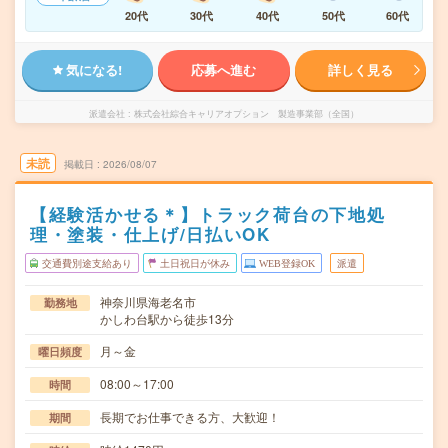
20代
30代
40代
50代
60代
気になる!
応募へ進む
詳しく見る
派遣会社
株式会社綜合キャリアオプション 製造事業部（全国）
未読
掲載日
2026/08/07
【経験活かせる＊】トラック荷台の下地処
理・塗装・仕上げ/日払いOK
交通費別途支給あり
土日祝日が休み
WEB登録OK
派遣
神奈川県海老名市
勤務地
かしわ台駅から徒歩13分
月～金
曜日頻度
08:00～17:00
時間
長期でお仕事できる方、大歓迎！
期間