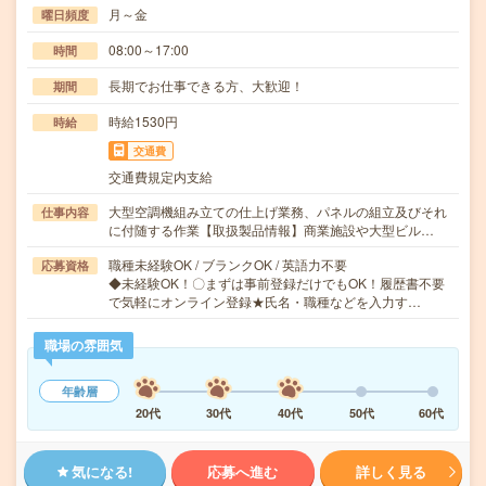
月～金
曜日頻度
08:00～17:00
時間
長期でお仕事できる方、大歓迎！
期間
時給1530円
時給
交通費
交通費規定内支給
大型空調機組み立ての仕上げ業務、パネルの組立及びそれ
仕事内容
に付随する作業【取扱製品情報】商業施設や大型ビル…
職種未経験OK / ブランクOK / 英語力不要
応募資格
◆未経験OK！〇まずは事前登録だけでもOK！履歴書不要
で気軽にオンライン登録★氏名・職種などを入力す…
職場の雰囲気
年齢層
20代
30代
40代
50代
60代
気になる!
応募へ進む
詳しく見る