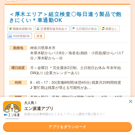
＜厚木エリア＞組立検査〇毎日違う製品で飽
きにくい＊車通勤OK
職種未経験OK
交通費別途支給あり
土日祝日が休み
残業なし
WEB登録OK
派遣
神奈川県厚木市
勤務地
本厚木駅からバス8分／海老名(相鉄・小田急)駅からバス7
分／厚木駅から---分
月～金曜日 ＊完全週休2日制、土日祝日お休み 年末年始、
曜日頻度
GWあり (企業カレンダーあり)
8：45～17：30(実働8時間/休憩45分) 残業月20時間程度
時間
♪ 繁忙期は残業が増える可能性があ…
長期＊即日～長期 ※開始日は調整〇(8月～・9月～・10月～
期間
〇)
大人気！
エン派遣アプリ
時給1500円～ 【月収例】24万円=時給1500円×実働8時間
時給
派遣のお仕事情報がたくさん！プッシュ通知で受け取ろう！
×20日
交通費
アプリをダウンロード
※交通費実費3万円/月まで支給