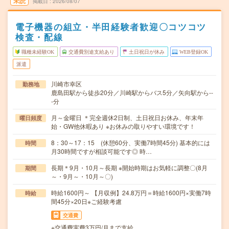
未読
掲載日
2026/08/07
電子機器の組立・半田経験者歓迎〇コツコツ
検査・配線
職種未経験OK
交通費別途支給あり
土日祝日が休み
WEB登録OK
派遣
川崎市幸区
勤務地
鹿島田駅から徒歩20分／川崎駅からバス5分／矢向駅から--
-分
月～金曜日 ＊完全週休2日制、土日祝日お休み、年末年
曜日頻度
始・GW他休暇あり ※お休みの取りやすい環境です！
8：30～17：15 (休憩60分、実働7時間45分) 基本的には
時間
月30時間ですが相談可能です◎ 時…
長期＊9月・10月～長期 ※開始時期はお気軽に調整〇(8月
期間
～・9月～・10月～〇)
時給1600円～ 【月収例】24.8万円＝時給1600円×実働7時
時給
間45分×20日※ご経験考慮
交通費
※交通費実費3万円/月まで支給