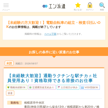
メニュー
気になる!
ログイン
検索
【未経験の方大歓迎！】電動自転車の組立・検査/日払いO
K
のお仕事情報は、掲載が終了しています
掲載時の情報は、
ページ下部
からご覧いただけます。
お探しの条件に近い派遣のお仕事
未読
掲載日
2026/08/07
【未経験大歓迎】通勤ラクチンな駅チカ♬社
員登用あり！資格取得できる溶接のお仕事
職種未経験OK
交通費別途支給あり
土日祝日が休み
WEB登録OK
派遣
相模原市中央区
勤務地
番田(神奈川県)駅から徒歩13分／相模原駅から車20分／橋