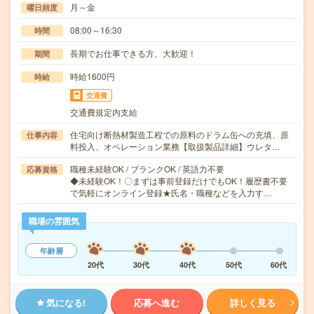
月～金
曜日頻度
08:00～16:30
時間
長期でお仕事できる方、大歓迎！
期間
時給1600円
時給
交通費
交通費規定内支給
住宅向け断熱材製造工程での原料のドラム缶への充填、原
仕事内容
料投入、オペレーション業務【取扱製品詳細】ウレタ…
職種未経験OK / ブランクOK / 英語力不要
応募資格
◆未経験OK！〇まずは事前登録だけでもOK！履歴書不要
で気軽にオンライン登録★氏名・職種などを入力す…
職場の雰囲気
年齢層
20代
30代
40代
50代
60代
気になる!
応募へ進む
詳しく見る