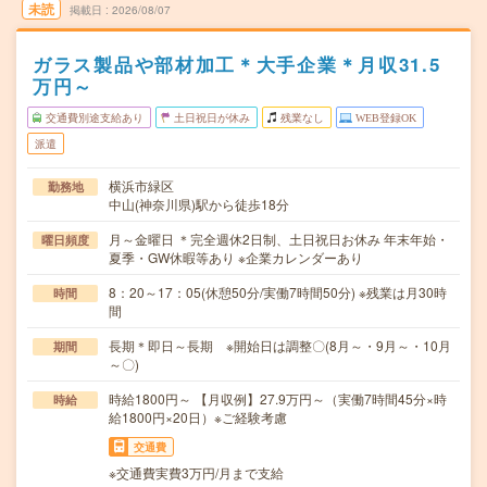
未読
掲載日
2026/08/07
ガラス製品や部材加工＊大手企業＊月収31.5
万円～
交通費別途支給あり
土日祝日が休み
残業なし
WEB登録OK
派遣
横浜市緑区
勤務地
中山(神奈川県)駅から徒歩18分
月～金曜日 ＊完全週休2日制、土日祝日お休み 年末年始・
曜日頻度
夏季・GW休暇等あり ※企業カレンダーあり
8：20～17：05(休憩50分/実働7時間50分) ※残業は月30時
時間
間
長期＊即日～長期 ※開始日は調整〇(8月～・9月～・10月
期間
～〇)
時給1800円～ 【月収例】27.9万円～（実働7時間45分×時
時給
給1800円×20日）※ご経験考慮
交通費
※交通費実費3万円/月まで支給