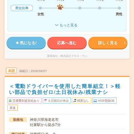
男女比率
女性
男性
もっと見る
気になる!
応募へ進む
詳しく見る
派遣会社
株式会社プラス・ワン
未読
掲載日
2026/08/07
＜電動ドライバーを使用した簡単組立！＞軽
い部品で負担ゼロ/土日祝休み/残業ナシ
交通費別途支給あり
土日祝日が休み
残業なし
WEB登録OK
派遣
神奈川県海老名市
勤務地
社家駅から徒歩7分
就業曜日/月～金