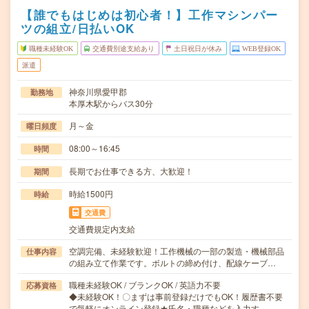
【誰でもはじめは初心者！】工作マシンパー
ツの組立/日払いOK
職種未経験OK
交通費別途支給あり
土日祝日が休み
WEB登録OK
派遣
神奈川県愛甲郡
勤務地
本厚木駅からバス30分
月～金
曜日頻度
08:00～16:45
時間
長期でお仕事できる方、大歓迎！
期間
時給1500円
時給
交通費
交通費規定内支給
空調完備、未経験歓迎！工作機械の一部の製造・機械部品
仕事内容
の組み立て作業です。ボルトの締め付け、配線ケーブ…
職種未経験OK / ブランクOK / 英語力不要
応募資格
◆未経験OK！〇まずは事前登録だけでもOK！履歴書不要
で気軽にオンライン登録★氏名・職種などを入力す…