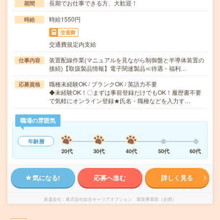
長期でお仕事できる方、大歓迎！
期間
時給1550円
時給
交通費
交通費規定内支給
装置配線作業(マニュアルを見ながら制御盤と半導体装置の
仕事内容
接続)【取扱製品情報】電子関連製品≪待遇・福利…
職種未経験OK / ブランクOK / 英語力不要
応募資格
◆未経験OK！〇まずは事前登録だけでもOK！履歴書不要
で気軽にオンライン登録★氏名・職種などを入力す…
職場の雰囲気
年齢層
20代
30代
40代
50代
60代
気になる!
応募へ進む
詳しく見る
派遣会社
株式会社綜合キャリアオプション 製造事業部（全国）