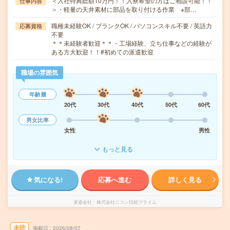
＜入社特典総額10万円！！入寮希望の方はご相談可能！！
仕事内容
＞・軽量の天井素材に部品を取り付ける作業 ※部…
職種未経験OK / ブランクOK / パソコンスキル不要 / 英語力
応募資格
不要
＊＊未経験者歓迎＊＊・工場経験、立ち仕事などの経験が
ある方大歓迎！！#初めての派遣歓迎
職場の雰囲気
年齢層
20代
30代
40代
50代
60代
男女比率
女性
男性
もっと見る
気になる!
応募へ進む
詳しく見る
派遣会社
株式会社ニコン日総プライム
未読
掲載日
2026/08/07