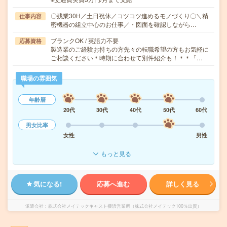
〇残業30H／土日祝休／コツコツ進めるモノづくり〇＼精
仕事内容
密機器の組立中心のお仕事／・図面を確認しながら…
ブランクOK / 英語力不要
応募資格
製造業のご経験お持ちの方先々の転職希望の方もお気軽に
ご相談ください＊時期に合わせて別件紹介も！＊＊「…
職場の雰囲気
年齢層
20代
30代
40代
50代
60代
男女比率
女性
男性
もっと見る
気になる!
応募へ進む
詳しく見る
派遣会社
株式会社メイテックキャスト横浜営業所（株式会社メイテック100％出資）