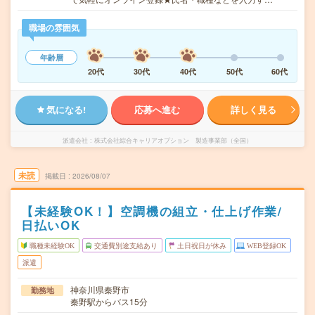
職場の雰囲気
年齢層
20代
30代
40代
50代
60代
気になる!
応募へ進む
詳しく見る
派遣会社
株式会社綜合キャリアオプション 製造事業部（全国）
未読
掲載日
2026/08/07
【未経験OK！】空調機の組立・仕上げ作業/
日払いOK
職種未経験OK
交通費別途支給あり
土日祝日が休み
WEB登録OK
派遣
神奈川県秦野市
勤務地
秦野駅からバス15分