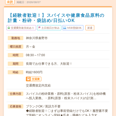
未読
掲載日
2026/08/07
【経験者歓迎！】スパイスや健康食品原料の
計量・粉砕・袋詰め/日払いOK
交通費別途支給あり
土日祝日が休み
WEB登録OK
派遣
神奈川県秦野市
勤務地
月～金
曜日頻度
08:30～17:00
時間
長期でお仕事できる方、大歓迎！
期間
時給1600円
時給
交通費
交通費規定内支給
スパイスの粉砕業務・原料(原形・粉末スパイス)を粉砕機
仕事内容
へ投入業務。・原料(原形・粉末スパイス)の計測…
ブランクOK / 英語力不要
応募資格
◆経験者歓迎！〇まずは事前登録だけでもOK！履歴書不要
で気軽にオンライン登録★氏名・職種などを入力す…