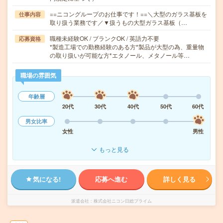
==ニコングループのお仕事です！==＼大型のガラス基板を
仕事内容
取り扱う業務です／▼扱うもの大型ガラス基板（…
職種未経験OK / ブランクOK / 英語力不要
応募資格
*製造工場での勤務経験のある方*製品が大型の為、重量物
の取り扱いが可能な方*エタノール、メタノール等…
職場の雰囲気
年齢層
20代
30代
40代
50代
60代
男女比率
女性
男性
もっと見る
気になる!
応募へ進む
詳しく見る
派遣会社
株式会社ニコン日総プライム