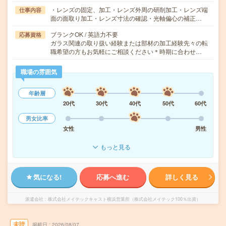
・レンズの固定、加工・レンズ外周の研削加工・レンズ端
仕事内容
面の面取り加工・レンズ寸法の確認・光軸偏心の補正…
ブランクOK / 英語力不要
応募資格
ガラス関連の取り扱い経験または部材の加工経験先々の転
職希望の方もお気軽にご相談ください＊時期に合わせ…
職場の雰囲気
年齢層
20代
30代
40代
50代
60代
男女比率
女性
男性
もっと見る
気になる!
応募へ進む
詳しく見る
派遣会社
株式会社メイテックキャスト横浜営業所（株式会社メイテック100％出資）
未読
掲載日
2026/08/07