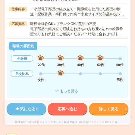
・小型電子部品の組み立て・顕微鏡を使用した部品の検
仕事内容
査・配線作業・半田付け作業＊米粒サイズの部品を扱う…
職種未経験OK / ブランクOK / 英語力不要
応募資格
電子部品の組み立て経験をお持ちの方歓迎♪先々の転職希
望の方もお気軽にご相談ください＊時期に合わせて別…
職場の雰囲気
年齢層
20代
30代
40代
50代
60代
男女比率
女性
男性
もっと見る
気になる!
応募へ進む
詳しく見る
派遣会社
株式会社メイテックキャスト横浜営業所（株式会社メイテック100％出資）