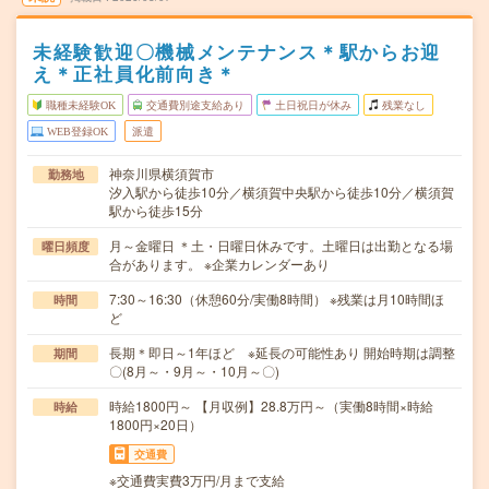
未経験歓迎〇機械メンテナンス＊駅からお迎
え＊正社員化前向き＊
職種未経験OK
交通費別途支給あり
土日祝日が休み
残業なし
WEB登録OK
派遣
神奈川県横須賀市
勤務地
汐入駅から徒歩10分／横須賀中央駅から徒歩10分／横須賀
駅から徒歩15分
月～金曜日 ＊土・日曜日休みです。土曜日は出勤となる場
曜日頻度
合があります。 ※企業カレンダーあり
7:30～16:30（休憩60分/実働8時間） ※残業は月10時間ほ
時間
ど
長期＊即日～1年ほど ※延長の可能性あり 開始時期は調整
期間
〇(8月～・9月～・10月～〇)
時給1800円～ 【月収例】28.8万円～（実働8時間×時給
時給
1800円×20日）
交通費
※交通費実費3万円/月まで支給