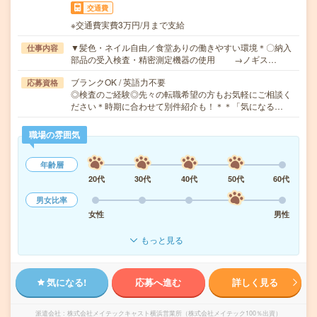
交通費
※交通費実費3万円/月まで支給
▼髪色・ネイル自由／食堂ありの働きやすい環境＊〇納入
仕事内容
部品の受入検査・精密測定機器の使用 →ノギス…
ブランクOK / 英語力不要
応募資格
◎検査のご経験◎先々の転職希望の方もお気軽にご相談く
ださい＊時期に合わせて別件紹介も！＊＊「気になる…
職場の雰囲気
年齢層
20代
30代
40代
50代
60代
男女比率
女性
男性
もっと見る
気になる!
応募へ進む
詳しく見る
派遣会社
株式会社メイテックキャスト横浜営業所（株式会社メイテック100％出資）