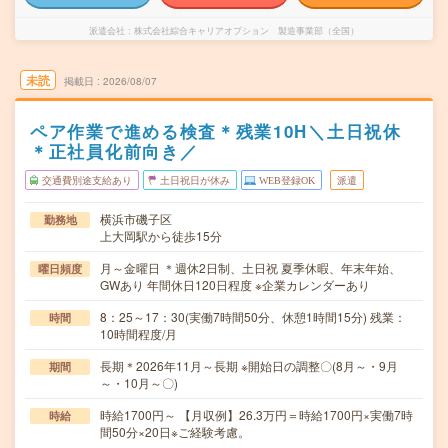
派遣会社
株式会社綜合キャリアオプション 製造事業部（全国）
未読
掲載日
2026/08/07
ペア作業で進める検査＊残業10H＼土日祝休
＊正社員化前向き／
交通費別途支給あり
土日祝日が休み
WEB登録OK
派遣
横浜市磯子区
勤務地
上大岡駅から徒歩15分
月～金曜日 ＊週休2日制、土日祝 夏季休暇、年末年始、
曜日頻度
GWあり 年間休日120日程度 ※企業カレンダーあり
8：25～17：30(実働7時間50分、休憩1時間15分) 残業：
時間
10時間程度/月
長期＊2026年11月～長期 ※開始日の調整〇(8月～・9月
期間
～・10月～〇)
時給1700円～ 【月収例】26.3万円＝時給1700円×実働7時
時給
間50分×20日※ご経験考慮。