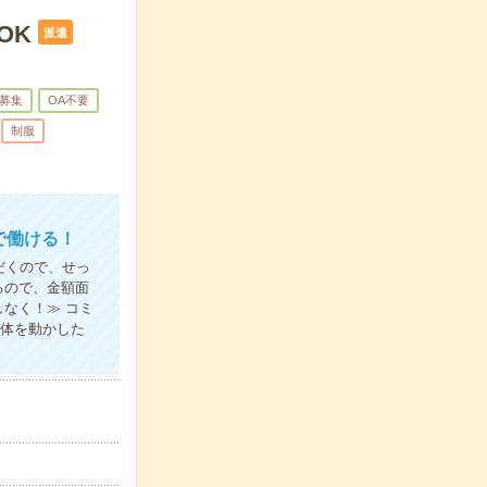
OK
派遣
募集
OA不要
制服
で働ける！
だくので、せっ
るので、金額面
なく！≫ コミ
り体を動かした