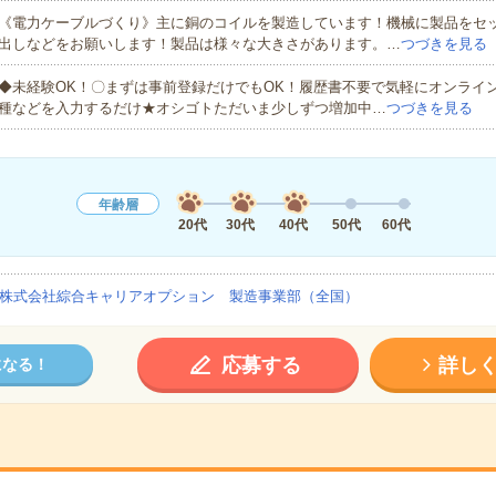
《電力ケーブルづくり》主に銅のコイルを製造しています！機械に製品をセ
出しなどをお願いします！製品は様々な大きさがあります。…
つづきを見る
◆未経験OK！〇まずは事前登録だけでもOK！履歴書不要で気軽にオンライ
種などを入力するだけ★オシゴトただいま少しずつ増加中…
つづきを見る
年齢層
20代
30代
40代
50代
60代
株式会社綜合キャリアオプション 製造事業部（全国）
応募する
詳し
になる！