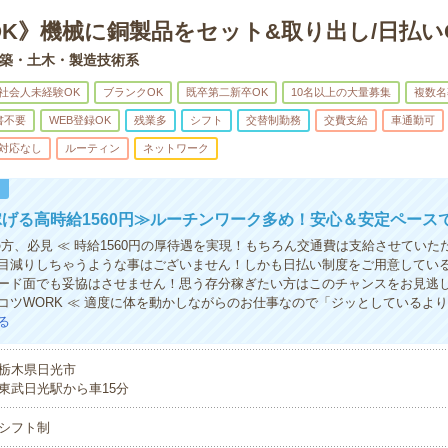
OK》機械に銅製品をセット&取り出し/日払い
築・土木・製造技術系
社会人未経験OK
ブランクOK
既卒第二新卒OK
10名以上の大量募集
複数名
書不要
WEB登録OK
残業多
シフト
交替制勤務
交費支給
車通勤可
対応なし
ルーティン
ネットワーク
！
げる高時給1560円≫ルーチンワーク多め！安心＆安定ペース
の方、必見 ≪ 時給1560円の厚待遇を実現！もちろん交通費は支給させていた
目減りしちゃうような事はございません！しかも日払い制度をご用意してい
ード面でも妥協はさせません！思う存分稼ぎたい方はこのチャンスをお見逃し
コツWORK ≪ 適度に体を動かしながらのお仕事なので「ジッとしているよ
る
栃木県日光市
東武日光駅から車15分
シフト制