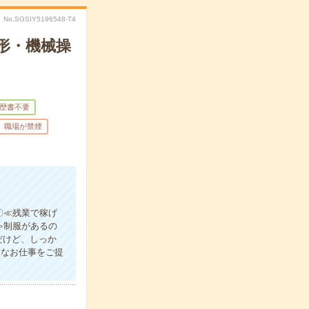
No.SGSIY5196548-T4
形・機械操
歴書不要
職場が禁煙
〇≪残業で稼げ
≫制服があるの
だけど、しっか
々なお仕事をご提