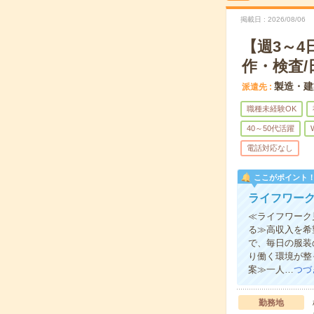
掲載日
2026/08/06
【週3～
作・検査/
製造・建
派遣先
職種未経験OK
40～50代活躍
電話対応なし
ここがポイント
ライフワー
≪ライフワーク
る≫高収入を希
で、毎日の服装
り働く環境が整
案≫一人…
つづ
勤務地