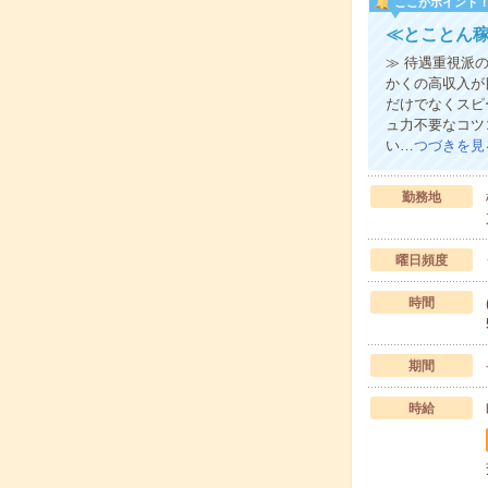
ここがポイント
≪とことん稼
≫ 待遇重視派
かくの高収入が
だけでなくスピ
ュ力不要なコツ
い…
つづきを見
勤務地
曜日頻度
時間
期間
時給