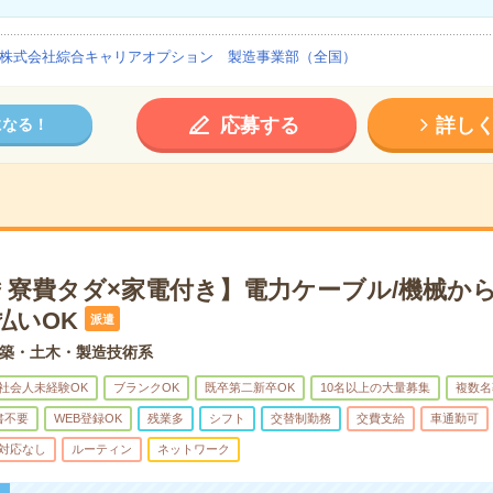
株式会社綜合キャリアオプション 製造事業部（全国）
応募する
詳し
になる！
＊寮費タダ×家電付き】電力ケーブル/機械か
払いOK
派遣
築・土木・製造技術系
社会人未経験OK
ブランクOK
既卒第二新卒OK
10名以上の大量募集
複数名
書不要
WEB登録OK
残業多
シフト
交替制勤務
交費支給
車通勤可
対応なし
ルーティン
ネットワーク