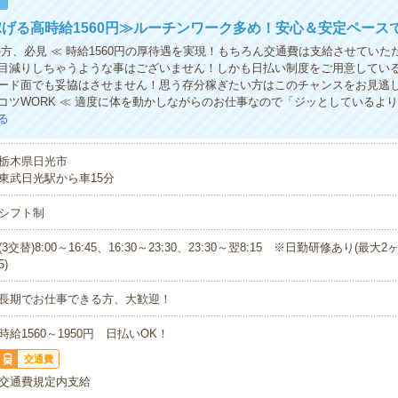
！
げる高時給1560円≫ルーチンワーク多め！安心＆安定ペース
の方、必見 ≪ 時給1560円の厚待遇を実現！もちろん交通費は支給させていた
目減りしちゃうような事はございません！しかも日払い制度をご用意してい
ード面でも妥協はさせません！思う存分稼ぎたい方はこのチャンスをお見逃し
コツWORK ≪ 適度に体を動かしながらのお仕事なので「ジッとしているよ
る
栃木県日光市
東武日光駅から車15分
シフト制
(3交替)8:00～16:45、16:30～23:30、23:30～翌8:15 ※日勤研修あり(最大2ヶ
5)
長期でお仕事できる方、大歓迎！
時給1560～1950円 日払いOK！
交通費
交通費規定内支給