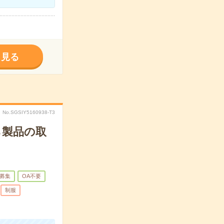
く見る
No.SGSIY5160938-T3
ら製品の取
募集
OA不要
制服