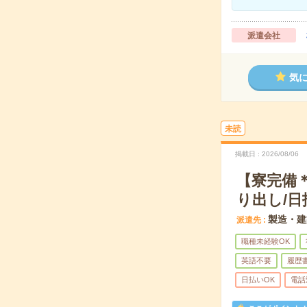
派遣会社
気
未読
掲載日
2026/08/06
【寮完備
り出し/日
製造・建
派遣先
職種未経験OK
英語不要
履歴
日払いOK
電話