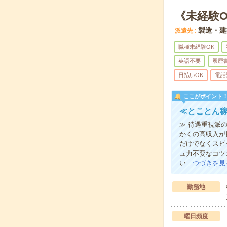
《未経験
製造・建
派遣先
職種未経験OK
英語不要
履歴
日払いOK
電話
ここがポイント
≪とことん稼
≫ 待遇重視派
かくの高収入が
だけでなくスピ
ュ力不要なコツ
い…
つづきを見
勤務地
曜日頻度