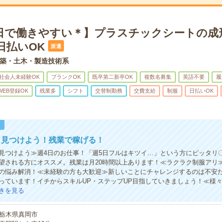
4日で働きやすい＊】プラスチックシートの成
日払いOK
派遣
築・土木・製造技術系
社会人未経験OK
ブランクOK
既卒第二新卒OK
複数名募集
英語不要
履
WEB登録OK
残業多
シフト
交替制勤務
交費支給
制服
日払いOK
！
ク見つけよう！残業で稼げる！
見つけよう≫週4日のお仕事！「週5日フルはキツイ…」という方にピッタリ
望される方にオススメ。残業は月20時間以上あります！≪ラクラク制服アリ
の悩み解消！≪未経験の方も大歓迎≫新しいことにチャレンジするのは不安
っています！イチからスキルUP・ステップUP目指していきましょう！≪様
きを見る
栃木県真岡市