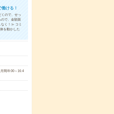
で働ける！
だくので、せっ
るので、金額面
なく！≫ コミ
り体を動かした
月間/8:00～16:4