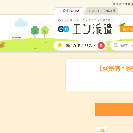
【寮完備＊寮費タ
エン派遣
74686
件
エンバイト
82531
件
ちょうど良いワークライフバランスが叶う
関東版
気になる！リスト
0
保存し
【寮完備＊寮
未読