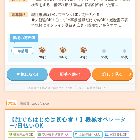
検査をする・補強板貼り:製品に接着剤の付いた補…
職種未経験OK / ブランクOK / 英語力不要
応募資格
◆未経験OK！〇まずは事前登録だけでもOK！履歴書不要
で気軽にオンライン登録★氏名・職種などを入力す…
職場の雰囲気
年齢層
20代
30代
40代
50代
60代
気になる!
応募へ進む
詳しく見る
派遣会社
株式会社綜合キャリアオプション 製造事業部（全国）
未読
掲載日
2026/08/05
【誰でもはじめは初心者！】機械オペレータ
ー/日払いOK
職種未経験OK
交通費別途支給あり
土日祝日が休み
WEB登録OK