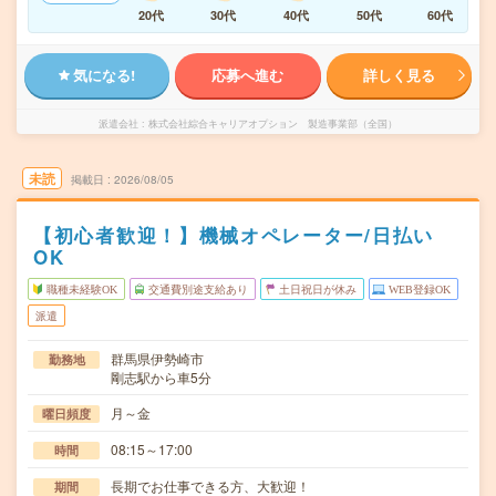
20代
30代
40代
50代
60代
気になる!
応募へ進む
詳しく見る
派遣会社
株式会社綜合キャリアオプション 製造事業部（全国）
未読
掲載日
2026/08/05
【初心者歓迎！】機械オペレーター/日払い
OK
職種未経験OK
交通費別途支給あり
土日祝日が休み
WEB登録OK
派遣
群馬県伊勢崎市
勤務地
剛志駅から車5分
月～金
曜日頻度
08:15～17:00
時間
長期でお仕事できる方、大歓迎！
期間