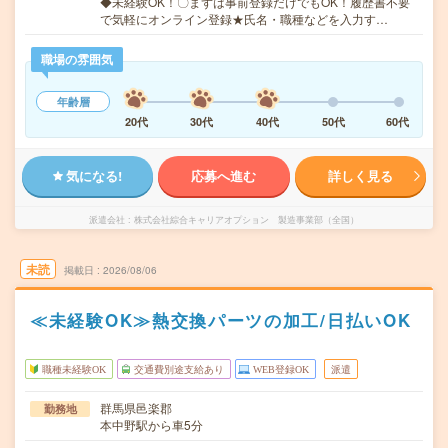
◆未経験OK！〇まずは事前登録だけでもOK！履歴書不要
で気軽にオンライン登録★氏名・職種などを入力す…
職場の雰囲気
年齢層
20代
30代
40代
50代
60代
気になる!
応募へ進む
詳しく見る
派遣会社
株式会社綜合キャリアオプション 製造事業部（全国）
未読
掲載日
2026/08/06
≪未経験OK≫熱交換パーツの加工/日払いOK
職種未経験OK
交通費別途支給あり
WEB登録OK
派遣
群馬県邑楽郡
勤務地
本中野駅から車5分