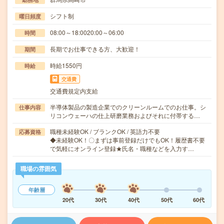
シフト制
曜日頻度
08:00～18:0020:00～06:00
時間
長期でお仕事できる方、大歓迎！
期間
時給1550円
時給
交通費
交通費規定内支給
半導体製品の製造企業でのクリーンルームでのお仕事。シ
仕事内容
リコンウェーハの仕上研磨業務およびそれに付帯する…
職種未経験OK / ブランクOK / 英語力不要
応募資格
◆未経験OK！〇まずは事前登録だけでもOK！履歴書不要
で気軽にオンライン登録★氏名・職種などを入力す…
職場の雰囲気
年齢層
20代
30代
40代
50代
60代