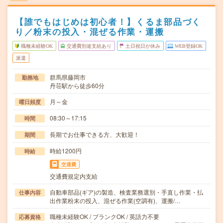
【誰でもはじめは初心者！】くるま部品づく
り／粉末の投入・混ぜる作業・運搬
職種未経験OK
交通費別途支給あり
土日祝日が休み
WEB登録OK
派遣
群馬県藤岡市
勤務地
丹荘駅から徒歩60分
月～金
曜日頻度
08:30～17:15
時間
長期でお仕事できる方、大歓迎！
期間
時給1200円
時給
交通費
交通費規定内支給
自動車部品(ギア)の製造、検査業務選別・手直し作業・払
仕事内容
出作業粉末の投入、混ぜる作業(空調有)、運搬/…
職種未経験OK / ブランクOK / 英語力不要
応募資格