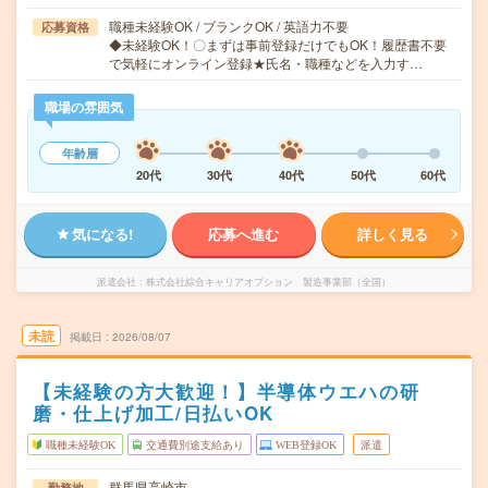
職種未経験OK / ブランクOK / 英語力不要
応募資格
◆未経験OK！〇まずは事前登録だけでもOK！履歴書不要
で気軽にオンライン登録★氏名・職種などを入力す…
職場の雰囲気
年齢層
20代
30代
40代
50代
60代
気になる!
応募へ進む
詳しく見る
派遣会社
株式会社綜合キャリアオプション 製造事業部（全国）
未読
掲載日
2026/08/07
【未経験の方大歓迎！】半導体ウエハの研
磨・仕上げ加工/日払いOK
職種未経験OK
交通費別途支給あり
WEB登録OK
派遣
群馬県高崎市
勤務地