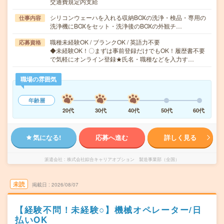
交通費規定内支給
シリコンウェーハを入れる収納BOXの洗浄・検品・専用の
仕事内容
洗浄機にBOXをセット・洗浄後のBOXの外観チ…
職種未経験OK / ブランクOK / 英語力不要
応募資格
◆未経験OK！〇まずは事前登録だけでもOK！履歴書不要
で気軽にオンライン登録★氏名・職種などを入力す…
職場の雰囲気
年齢層
20代
30代
40代
50代
60代
気になる!
応募へ進む
詳しく見る
派遣会社
株式会社綜合キャリアオプション 製造事業部（全国）
未読
掲載日
2026/08/07
【経験不問！未経験○】機械オペレーター/日
払いOK