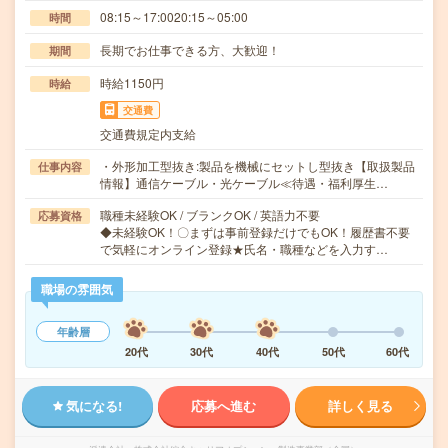
08:15～17:0020:15～05:00
時間
長期でお仕事できる方、大歓迎！
期間
時給1150円
時給
交通費
交通費規定内支給
・外形加工型抜き:製品を機械にセットし型抜き【取扱製品
仕事内容
情報】通信ケーブル・光ケーブル≪待遇・福利厚生…
職種未経験OK / ブランクOK / 英語力不要
応募資格
◆未経験OK！〇まずは事前登録だけでもOK！履歴書不要
で気軽にオンライン登録★氏名・職種などを入力す…
職場の雰囲気
年齢層
20代
30代
40代
50代
60代
気になる!
応募へ進む
詳しく見る