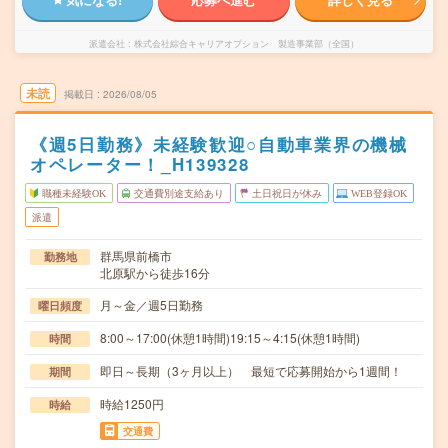
派遣会社
株式会社綜合キャリアオプション 製造事業部（全国）
未読
掲載日
2026/08/05
《週5日勤務》未経験歓迎○自動車業界の機械
オペレーター！_H139328
職種未経験OK
交通費別途支給あり
土日祝日が休み
WEB登録OK
派遣
群馬県前橋市
勤務地
北原駅から徒歩16分
月～金／週5日勤務
曜日頻度
8:00～17:00(休憩1時間)19:15～4:15(休憩1時間)
時間
即日～長期（3ヶ月以上） 最短で応募開始から1週間！
期間
時給1250円
時給
交通費