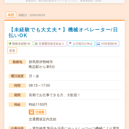
派遣会社
株式会社綜合キャリアオプション 製造事業部（全国）
未読
掲載日
2026/08/05
【未経験でも大丈夫＊】機械オペレーター/日
払いOK
職種未経験OK
交通費別途支給あり
土日祝日が休み
WEB登録OK
派遣
群馬県伊勢崎市
勤務地
剛志駅から車5分
月～金
曜日頻度
08:15～17:00
時間
長期でお仕事できる方、大歓迎！
期間
時給1150円
時給
交通費
交通費規定内支給
・電気検査:製品を治具にセットし一つ一つ機械により電気
仕事内容