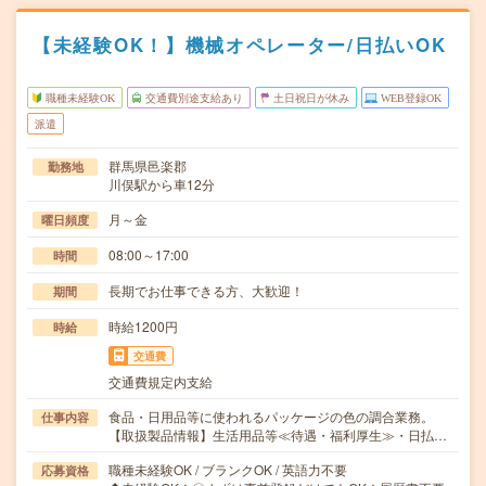
【未経験OK！】機械オペレーター/日払いOK
職種未経験OK
交通費別途支給あり
土日祝日が休み
WEB登録OK
派遣
群馬県邑楽郡
勤務地
川俣駅から車12分
月～金
曜日頻度
08:00～17:00
時間
長期でお仕事できる方、大歓迎！
期間
時給1200円
時給
交通費
交通費規定内支給
食品・日用品等に使われるパッケージの色の調合業務。
仕事内容
【取扱製品情報】生活用品等≪待遇・福利厚生≫・日払…
職種未経験OK / ブランクOK / 英語力不要
応募資格