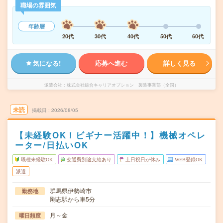
職場の雰囲気
年齢層
20代
30代
40代
50代
60代
気になる!
応募へ進む
詳しく見る
派遣会社
株式会社綜合キャリアオプション 製造事業部（全国）
未読
掲載日
2026/08/05
【未経験OK！ビギナー活躍中！】機械オペレ
ーター/日払いOK
職種未経験OK
交通費別途支給あり
土日祝日が休み
WEB登録OK
派遣
群馬県伊勢崎市
勤務地
剛志駅から車5分
月～金
曜日頻度