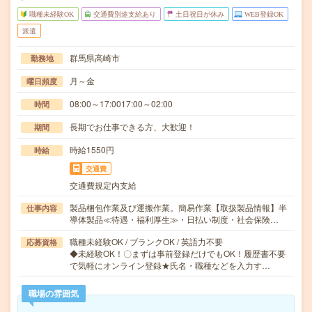
職種未経験OK
交通費別途支給あり
土日祝日が休み
WEB登録OK
派遣
群馬県高崎市
勤務地
月～金
曜日頻度
08:00～17:0017:00～02:00
時間
長期でお仕事できる方、大歓迎！
期間
時給1550円
時給
交通費
交通費規定内支給
製品梱包作業及び運搬作業。簡易作業【取扱製品情報】半
仕事内容
導体製品≪待遇・福利厚生≫・日払い制度・社会保険…
職種未経験OK / ブランクOK / 英語力不要
応募資格
◆未経験OK！〇まずは事前登録だけでもOK！履歴書不要
で気軽にオンライン登録★氏名・職種などを入力す…
職場の雰囲気