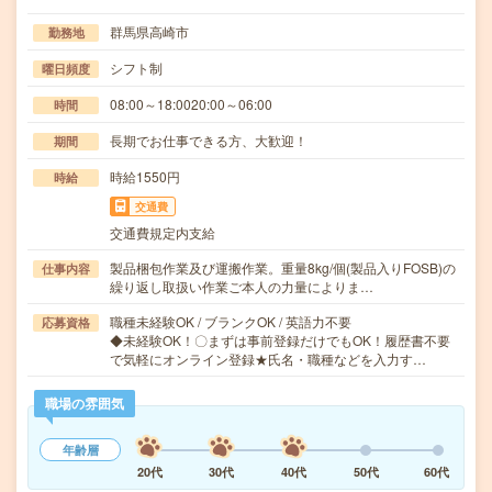
群馬県高崎市
勤務地
シフト制
曜日頻度
08:00～18:0020:00～06:00
時間
長期でお仕事できる方、大歓迎！
期間
時給1550円
時給
交通費
交通費規定内支給
製品梱包作業及び運搬作業。重量8kg/個(製品入りFOSB)の
仕事内容
繰り返し取扱い作業ご本人の力量によりま…
職種未経験OK / ブランクOK / 英語力不要
応募資格
◆未経験OK！〇まずは事前登録だけでもOK！履歴書不要
で気軽にオンライン登録★氏名・職種などを入力す…
職場の雰囲気
年齢層
20代
30代
40代
50代
60代