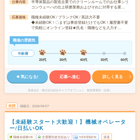
半導体製品の製造企業でのクリーンルームでのお仕事シリ
仕事内容
コンウェーハの仕上研磨業務およびそれに付帯する業…
職種未経験OK / ブランクOK / 英語力不要
応募資格
◆未経験OK！〇まずは事前登録だけでもOK！履歴書不要
で気軽にオンライン登録★氏名・職種などを入力す…
職場の雰囲気
年齢層
20代
30代
40代
50代
60代
気になる!
応募へ進む
詳しく見る
派遣会社
株式会社綜合キャリアオプション 製造事業部（全国）
未読
掲載日
2026/08/07
【未経験スタート大歓迎！】機械オペレータ
ー/日払いOK
職種未経験OK
交通費別途支給あり
WEB登録OK
派遣