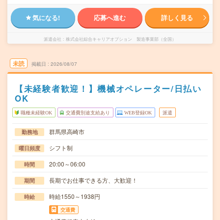
気になる!
応募へ進む
詳しく見る
派遣会社
株式会社綜合キャリアオプション 製造事業部（全国）
未読
掲載日
2026/08/07
【未経験者歓迎！】機械オペレーター/日払い
OK
職種未経験OK
交通費別途支給あり
WEB登録OK
派遣
群馬県高崎市
勤務地
シフト制
曜日頻度
20:00～06:00
時間
長期でお仕事できる方、大歓迎！
期間
時給1550～1938円
時給
交通費