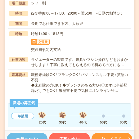
シフト制
曜日頻度
(2交替)8:00～17:00、20:00～翌5:00 ※日勤の相談OK
時間
長期でお仕事できる方、大歓迎！
期間
時給1400～1813円
時給
交通費
交通費規定内支給
ラジエーターの製造です。道具やマシン操作などをおまか
仕事内容
せします！丁寧に教えてもらえるので初めての方にも…
職種未経験OK / ブランクOK / パソコンスキル不要 / 英語力
応募資格
不要
◆未経験の方OK！◆ブランクのある方OK〇まずは事前登
録だけでもOK！履歴書不要で気軽にオンライン登…
職場の雰囲気
年齢層
20代
30代
40代
50代
60代
気になる!
応募へ進む
詳しく見る