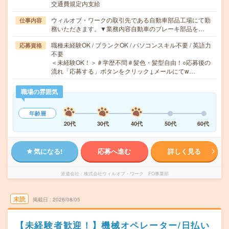
交通費規定内支給
ウィルオブ・ワークの取引先である自動車部品工場にて勤
仕事内容
務いただきます。▼業務内容自動車のブレーキ部品を…
職種未経験OK / ブランクOK / パソコンスキル不要 / 英語力
応募資格
不要
＜未経験OK！＞＃学歴不問＃髪色・髪型自由！○応募後の
流れ「応募する」ボタンをクリック↓メールにてw…
職場の雰囲気
年齢層
20代
30代
40代
50代
60代
気になる!
応募へ進む
詳しく見る
派遣会社
株式会社ウィルオブ・ワーク FO事業部
未読
掲載日
2026/08/05
【未経験者歓迎！】機械オペレーター/日払い