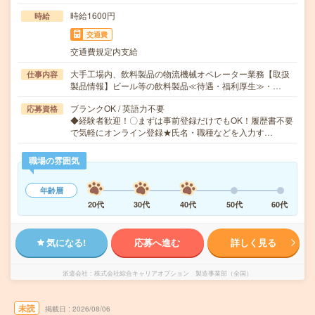
時給1600円
時給
交通費
交通費規定内支給
大手工場内、飲料製品の物流機械オペレーター業務【取扱
仕事内容
製品情報】ビール等の飲料製品≪待遇・福利厚生≫・…
ブランクOK / 英語力不要
応募資格
◆経験者歓迎！〇まずは事前登録だけでもOK！履歴書不要
で気軽にオンライン登録★氏名・職種などを入力す…
職場の雰囲気
年齢層
20代
30代
40代
50代
60代
気になる!
応募へ進む
詳しく見る
派遣会社
株式会社綜合キャリアオプション 製造事業部（全国）
未読
掲載日
2026/08/06