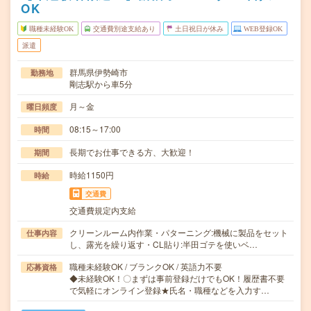
OK
職種未経験OK
交通費別途支給あり
土日祝日が休み
WEB登録OK
派遣
群馬県伊勢崎市
勤務地
剛志駅から車5分
月～金
曜日頻度
08:15～17:00
時間
長期でお仕事できる方、大歓迎！
期間
時給1150円
時給
交通費
交通費規定内支給
クリーンルーム内作業・パターニング:機械に製品をセット
仕事内容
し、露光を繰り返す・CL貼り:半田ゴテを使いベ…
職種未経験OK / ブランクOK / 英語力不要
応募資格
◆未経験OK！〇まずは事前登録だけでもOK！履歴書不要
で気軽にオンライン登録★氏名・職種などを入力す…