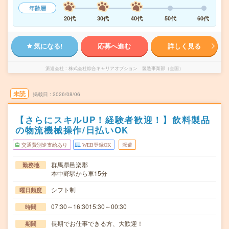
年齢層
20代
30代
40代
50代
60代
気になる!
応募へ進む
詳しく見る
派遣会社
株式会社綜合キャリアオプション 製造事業部（全国）
未読
掲載日
2026/08/06
【さらにスキルUP！経験者歓迎！】飲料製品
の物流機械操作/日払いOK
交通費別途支給あり
WEB登録OK
派遣
群馬県邑楽郡
勤務地
本中野駅から車15分
シフト制
曜日頻度
07:30～16:3015:30～00:30
時間
長期でお仕事できる方、大歓迎！
期間