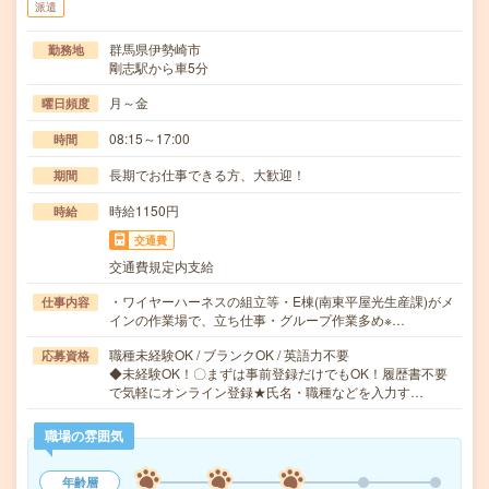
派遣
群馬県伊勢崎市
勤務地
剛志駅から車5分
月～金
曜日頻度
08:15～17:00
時間
長期でお仕事できる方、大歓迎！
期間
時給1150円
時給
交通費
交通費規定内支給
・ワイヤーハーネスの組立等・E棟(南東平屋光生産課)がメ
仕事内容
インの作業場で、立ち仕事・グループ作業多め※…
職種未経験OK / ブランクOK / 英語力不要
応募資格
◆未経験OK！〇まずは事前登録だけでもOK！履歴書不要
で気軽にオンライン登録★氏名・職種などを入力す…
職場の雰囲気
年齢層