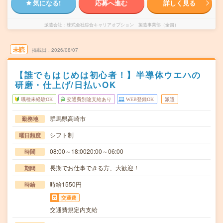
気になる!
応募へ進む
詳しく見る
派遣会社
株式会社綜合キャリアオプション 製造事業部（全国）
未読
掲載日
2026/08/07
【誰でもはじめは初心者！】半導体ウエハの
研磨・仕上げ/日払いOK
職種未経験OK
交通費別途支給あり
WEB登録OK
派遣
群馬県高崎市
勤務地
シフト制
曜日頻度
08:00～18:0020:00～06:00
時間
長期でお仕事できる方、大歓迎！
期間
時給1550円
時給
交通費
交通費規定内支給