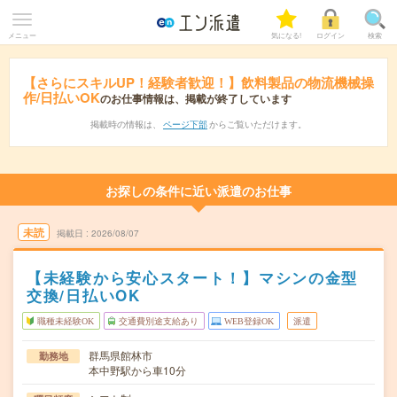
メニュー
気になる!
ログイン
検索
【さらにスキルUP！経験者歓迎！】飲料製品の物流機械操
作/日払いOK
のお仕事情報は、掲載が終了しています
掲載時の情報は、
ページ下部
からご覧いただけます。
お探しの条件に近い派遣のお仕事
未読
掲載日
2026/08/07
【未経験から安心スタート！】マシンの金型
交換/日払いOK
職種未経験OK
交通費別途支給あり
WEB登録OK
派遣
群馬県館林市
勤務地
本中野駅から車10分