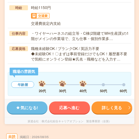
時給1150円
時給
交通費
交通費規定内支給
・ワイヤーハーネスの組立等・C棟(2階建てWH生産課)の1
仕事内容
階がメインの作業場で、立ち仕事・個別作業多…
職種未経験OK / ブランクOK / 英語力不要
応募資格
◆未経験OK！〇まずは事前登録だけでもOK！履歴書不要
で気軽にオンライン登録★氏名・職種などを入力す…
職場の雰囲気
年齢層
20代
30代
40代
50代
60代
気になる!
応募へ進む
詳しく見る
派遣会社
株式会社綜合キャリアオプション 製造事業部（全国）
未読
掲載日
2026/08/05