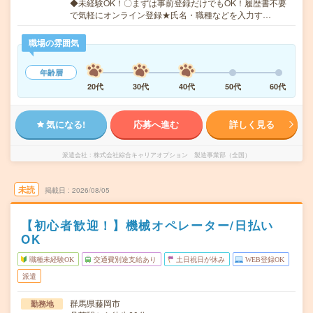
◆未経験OK！〇まずは事前登録だけでもOK！履歴書不要
で気軽にオンライン登録★氏名・職種などを入力す…
職場の雰囲気
年齢層
20代
30代
40代
50代
60代
気になる!
応募へ進む
詳しく見る
派遣会社
株式会社綜合キャリアオプション 製造事業部（全国）
未読
掲載日
2026/08/05
【初心者歓迎！】機械オペレーター/日払い
OK
職種未経験OK
交通費別途支給あり
土日祝日が休み
WEB登録OK
派遣
群馬県藤岡市
勤務地