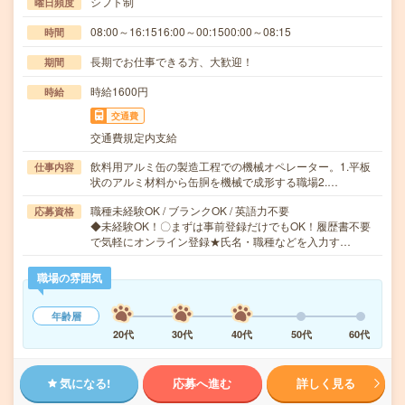
シフト制
曜日頻度
08:00～16:1516:00～00:1500:00～08:15
時間
長期でお仕事できる方、大歓迎！
期間
時給1600円
時給
交通費
交通費規定内支給
飲料用アルミ缶の製造工程での機械オペレーター。1.平板
仕事内容
状のアルミ材料から缶胴を機械で成形する職場2.…
職種未経験OK / ブランクOK / 英語力不要
応募資格
◆未経験OK！〇まずは事前登録だけでもOK！履歴書不要
で気軽にオンライン登録★氏名・職種などを入力す…
職場の雰囲気
年齢層
20代
30代
40代
50代
60代
気になる!
応募へ進む
詳しく見る