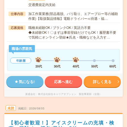
交通費規定内支給
加工作業業務(部品着脱、バリ取り、エアーブロー等の補助
仕事内容
作業)【取扱製品情報】電動ドライバー≪待遇・福…
職種未経験OK / ブランクOK / 英語力不要
応募資格
◆未経験OK！〇まずは事前登録だけでもOK！履歴書不要
で気軽にオンライン登録★氏名・職種などを入力す…
職場の雰囲気
年齢層
20代
30代
40代
50代
60代
気になる!
応募へ進む
詳しく見る
派遣会社
株式会社綜合キャリアオプション 製造事業部（全国）
未読
掲載日
2026/08/05
【初心者歓迎！】アイスクリームの充填・検