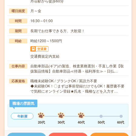
丹荘駅から徒歩60分
月～金
曜日頻度
16:30～01:00
時間
長期でお仕事できる方、大歓迎！
期間
時給1200～1500円
時給
交通費
交通費規定内支給
自動車部品(ギア)の製造、検査業務選別・手直し作業【取
仕事内容
扱製品情報】自動車部品≪待遇・福利厚生≫・日払…
職種未経験OK / ブランクOK / 英語力不要
応募資格
◆未経験OK！〇まずは事前登録だけでもOK！履歴書不要
で気軽にオンライン登録★氏名・職種などを入力す…
職場の雰囲気
年齢層
20代
30代
40代
50代
60代