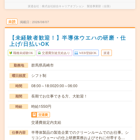
派遣会社
株式会社綜合キャリアオプション 製造事業部（全国）
未読
掲載日
2026/08/07
【未経験者歓迎！】半導体ウエハの研磨・仕
上げ/日払いOK
職種未経験OK
交通費別途支給あり
WEB登録OK
派遣
群馬県高崎市
勤務地
シフト制
曜日頻度
08:00～18:0020:00～06:00
時間
長期でお仕事できる方、大歓迎！
期間
時給1550円
時給
交通費
交通費規定内支給
半導体製品の製造企業でのクリーンルームでのお仕事。シ
仕事内容
リコンウェーハの仕上研磨業務およびそれに付帯する…