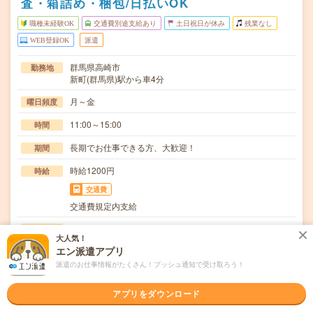
査・箱詰め・梱包/日払いOK
職種未経験OK
交通費別途支給あり
土日祝日が休み
残業なし
WEB登録OK
派遣
群馬県高崎市
勤務地
新町(群馬県)駅から車4分
月～金
曜日頻度
11:00～15:00
時間
長期でお仕事できる方、大歓迎！
期間
時給1200円
時給
交通費
交通費規定内支給
アイスクリーム製造の工場でのお仕事仕上げ工程(充填、検
仕事内容
大人気！
査、箱詰、梱包、洗浄、殺菌)コンビニやスーパー…
エン派遣アプリ
職種未経験OK / ブランクOK / 英語力不要
応募資格
派遣のお仕事情報がたくさん！プッシュ通知で受け取ろう！
◆未経験OK！〇まずは事前登録だけでもOK！履歴書不要
で気軽にオンライン登録★氏名・職種などを入力す…
アプリをダウンロード