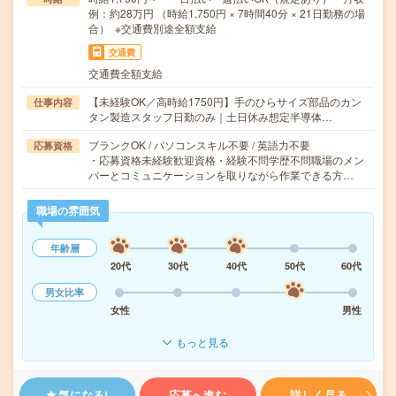
例：約28万円 （時給1,750円 × 7時間40分 × 21日勤務の場
合） ※交通費別途全額支給
交通費
交通費全額支給
【未経験OK／高時給1750円】手のひらサイズ部品のカン
仕事内容
タン製造スタッフ日勤のみ｜土日休み想定半導体…
ブランクOK / パソコンスキル不要 / 英語力不要
応募資格
・応募資格未経験歓迎資格・経験不問学歴不問職場のメン
バーとコミュニケーションを取りながら作業できる方…
職場の雰囲気
年齢層
20代
30代
40代
50代
60代
男女比率
女性
男性
もっと見る
気になる!
応募へ進む
詳しく見る