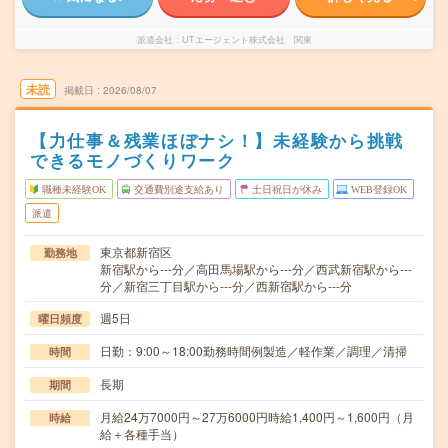
派遣会社
UTエージェント株式会社 関東
未読
掲載日
2026/08/07
【力仕事＆残業ほぼナシ！】未経験から挑戦
できるモノづくりワーク
職種未経験OK
交通費別途支給あり
土日祝日が休み
WEB登録OK
派遣
東京都新宿区
勤務地
新宿駅から---分／高田馬場駅から---分／西武新宿駅から---
分／新宿三丁目駅から---分／西新宿駅から---分
週5日
曜日頻度
日勤：9:00～18:00勤務時間例製造／軽作業／調理／清掃
時間
長期
期間
月給24万7000円～27万6000円時給1,400円～1,600円（月
時給
給＋各種手当）