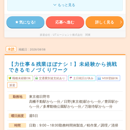
もっと見る
気になる!
応募へ進む
詳しく見る
派遣会社
UTエージェント株式会社 関東
未読
掲載日
2026/08/08
【力仕事＆残業ほぼナシ！】未経験から挑戦
できるモノづくりワーク
職種未経験OK
交通費別途支給あり
土日祝日が休み
WEB登録OK
派遣
東京都日野市
勤務地
高幡不動駅から---分／日野(東京都)駅から---分／豊田駅か
ら---分／多摩動物公園駅から---分／万願寺駅から---分
週5日
曜日頻度
日勤：9:00～18:00勤務時間例製造／軽作業／調理／清掃
時間