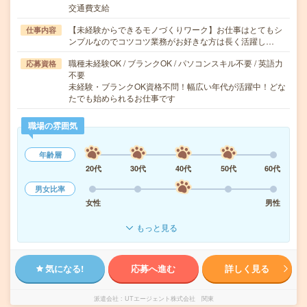
交通費支給
【未経験からできるモノづくりワーク】お仕事はとてもシ
仕事内容
ンプルなのでコツコツ業務がお好きな方は長く活躍し…
職種未経験OK / ブランクOK / パソコンスキル不要 / 英語力
応募資格
不要
未経験・ブランクOK資格不問！幅広い年代が活躍中！どな
たでも始められるお仕事です
職場の雰囲気
年齢層
20代
30代
40代
50代
60代
男女比率
女性
男性
もっと見る
気になる!
応募へ進む
詳しく見る
派遣会社
UTエージェント株式会社 関東