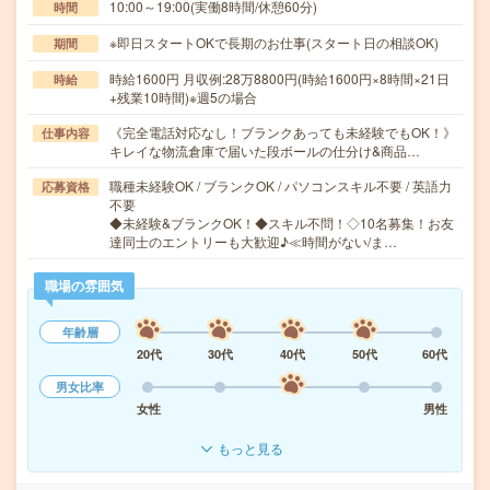
10:00～19:00(実働8時間/休憩60分)
時間
※即日スタートOKで長期のお仕事(スタート日の相談OK)
期間
時給1600円 月収例:28万8800円(時給1600円×8時間×21日
時給
+残業10時間)※週5の場合
《完全電話対応なし！ブランクあっても未経験でもOK！》
仕事内容
キレイな物流倉庫で届いた段ボールの仕分け&商品…
職種未経験OK / ブランクOK / パソコンスキル不要 / 英語力
応募資格
不要
◆未経験&ブランクOK！◆スキル不問！◇10名募集！お友
達同士のエントリーも大歓迎♪≪時間がない/ま…
職場の雰囲気
年齢層
20代
30代
40代
50代
60代
男女比率
女性
男性
もっと見る