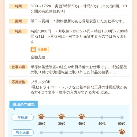
8:30～17:20・実働7時間50分・休憩60分（その他2回、10
時間
分間の有給休憩あり）
即日～長期 ＊契約更新のある長期安定したお仕事です。
期間
時給1,800円 ＜月収例＞295,974円＝時給1,800円×7.83時
時給
間×21日 ※月収例は一例であり保証するものではありませ
ん
交通費
全額支給
半導体製造装置の組立や出荷準備のお仕事です。•配線部品
仕事内容
の取り付け•試験運転後に取り外した部品の包装・…
ブランクOK
応募資格
•電動ドライバー・レンチなど基本的な工具の使用経験があ
る方•PCで文字・数字の入力ができる方•組立経…
職場の雰囲気
年齢層
20代
30代
40代
50代
60代
男女比率