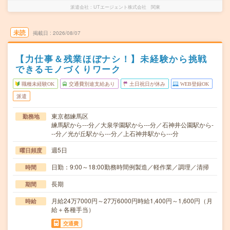
派遣会社
UTエージェント株式会社 関東
未読
掲載日
2026/08/07
【力仕事＆残業ほぼナシ！】未経験から挑戦
できるモノづくりワーク
職種未経験OK
交通費別途支給あり
土日祝日が休み
WEB登録OK
派遣
東京都練馬区
勤務地
練馬駅から---分／大泉学園駅から---分／石神井公園駅から-
--分／光が丘駅から---分／上石神井駅から---分
週5日
曜日頻度
日勤：9:00～18:00勤務時間例製造／軽作業／調理／清掃
時間
長期
期間
月給24万7000円～27万6000円時給1,400円～1,600円（月
時給
給＋各種手当）
交通費