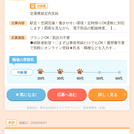
交通費
交通費規定内支給
駅近！空調完備！働きやすい環境！定時帰りOK柔軟に対応
仕事内容
します！図面を見ながら、電子部品の配線検査。【…
ブランクOK / 英語力不要
応募資格
◆経験者歓迎！〇まずは事前登録だけでもOK！履歴書不要
で気軽にオンライン登録★氏名・職種などを入力す…
職場の雰囲気
年齢層
20代
30代
40代
50代
60代
気になる!
応募へ進む
詳しく見る
派遣会社
株式会社綜合キャリアオプション 製造事業部（全国）
未読
掲載日
2026/08/07