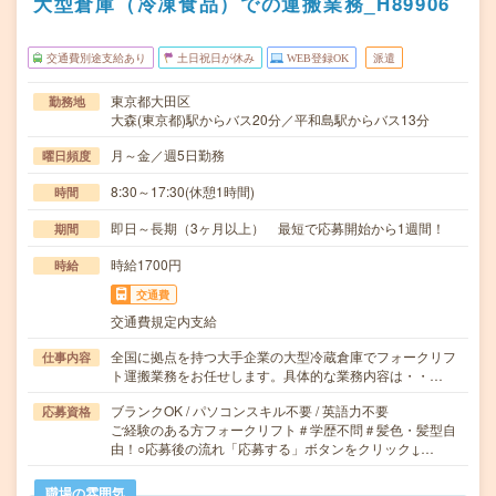
大型倉庫（冷凍食品）での運搬業務_H89906
交通費別途支給あり
土日祝日が休み
WEB登録OK
派遣
東京都大田区
勤務地
大森(東京都)駅からバス20分／平和島駅からバス13分
月～金／週5日勤務
曜日頻度
8:30～17:30(休憩1時間)
時間
即日～長期（3ヶ月以上） 最短で応募開始から1週間！
期間
時給1700円
時給
交通費
交通費規定内支給
全国に拠点を持つ大手企業の大型冷蔵倉庫でフォークリフ
仕事内容
ト運搬業務をお任せします。具体的な業務内容は・・…
ブランクOK / パソコンスキル不要 / 英語力不要
応募資格
ご経験のある方フォークリフト＃学歴不問＃髪色・髪型自
由！○応募後の流れ「応募する」ボタンをクリック↓…
職場の雰囲気