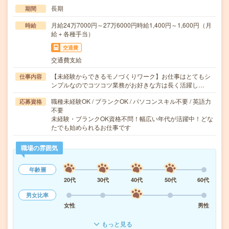
長期
期間
月給24万7000円～27万6000円時給1,400円～1,600円（月
時給
給＋各種手当）
交通費
交通費支給
【未経験からできるモノづくりワーク】お仕事はとてもシ
仕事内容
ンプルなのでコツコツ業務がお好きな方は長く活躍し…
職種未経験OK / ブランクOK / パソコンスキル不要 / 英語力
応募資格
不要
未経験・ブランクOK資格不問！幅広い年代が活躍中！どな
たでも始められるお仕事です
職場の雰囲気
年齢層
20代
30代
40代
50代
60代
男女比率
女性
男性
もっと見る