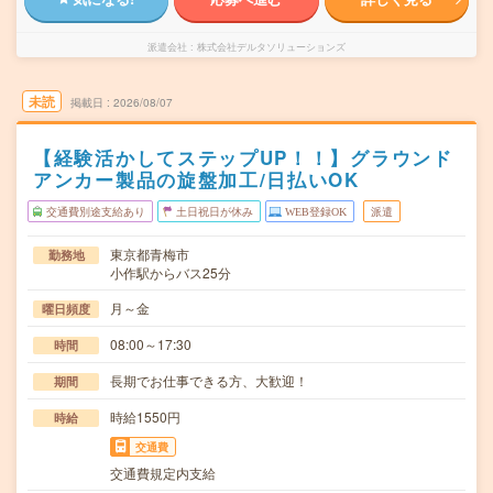
派遣会社
株式会社デルタソリューションズ
未読
掲載日
2026/08/07
【経験活かしてステップUP！！】グラウンド
アンカー製品の旋盤加工/日払いOK
交通費別途支給あり
土日祝日が休み
WEB登録OK
派遣
東京都青梅市
勤務地
小作駅からバス25分
月～金
曜日頻度
08:00～17:30
時間
長期でお仕事できる方、大歓迎！
期間
時給1550円
時給
交通費
交通費規定内支給