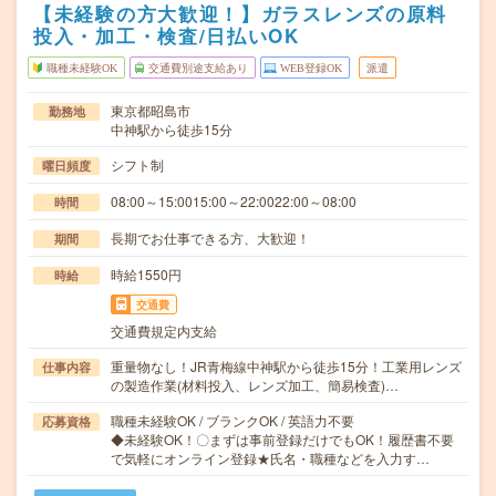
【未経験の方大歓迎！】ガラスレンズの原料
投入・加工・検査/日払いOK
職種未経験OK
交通費別途支給あり
WEB登録OK
派遣
東京都昭島市
勤務地
中神駅から徒歩15分
シフト制
曜日頻度
08:00～15:0015:00～22:0022:00～08:00
時間
長期でお仕事できる方、大歓迎！
期間
時給1550円
時給
交通費
交通費規定内支給
重量物なし！JR青梅線中神駅から徒歩15分！工業用レンズ
仕事内容
の製造作業(材料投入、レンズ加工、簡易検査)…
職種未経験OK / ブランクOK / 英語力不要
応募資格
◆未経験OK！〇まずは事前登録だけでもOK！履歴書不要
で気軽にオンライン登録★氏名・職種などを入力す…