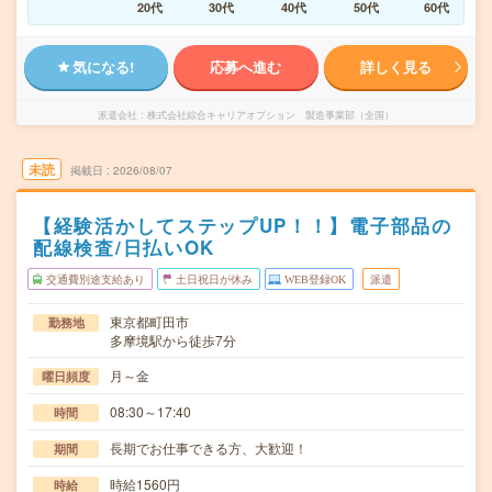
20代
30代
40代
50代
60代
気になる!
応募へ進む
詳しく見る
派遣会社
株式会社綜合キャリアオプション 製造事業部（全国）
未読
掲載日
2026/08/07
【経験活かしてステップUP！！】電子部品の
配線検査/日払いOK
交通費別途支給あり
土日祝日が休み
WEB登録OK
派遣
東京都町田市
勤務地
多摩境駅から徒歩7分
月～金
曜日頻度
08:30～17:40
時間
長期でお仕事できる方、大歓迎！
期間
時給1560円
時給