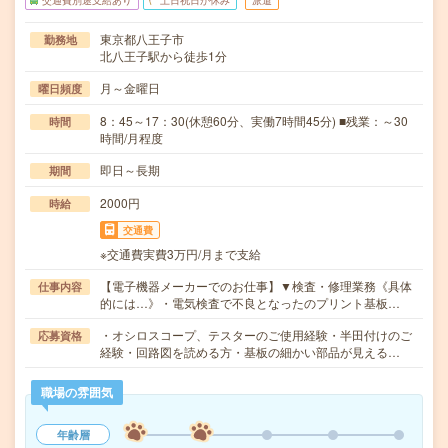
交通費別途支給あり
土日祝日が休み
派遣
東京都八王子市
勤務地
北八王子駅から徒歩1分
月～金曜日
曜日頻度
8：45～17：30(休憩60分、実働7時間45分) ■残業：～30
時間
時間/月程度
即日～長期
期間
2000円
時給
交通費
※交通費実費3万円/月まで支給
【電子機器メーカーでのお仕事】▼検査・修理業務《具体
仕事内容
的には…》・電気検査で不良となったのプリント基板…
・オシロスコープ、テスターのご使用経験・半田付けのご
応募資格
経験・回路図を読める方・基板の細かい部品が見える…
職場の雰囲気
年齢層