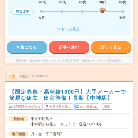
20代
30代
40代
50代
60代
男女比率
女性
男性
もっと見る
気になる!
応募へ進む
詳しく見る
派遣会社
株式会社メイテックキャスト東京営業所（株式会社メイテック100％出資）
未読
掲載日
2026/08/08
【限定募集・高時給1800円】大手メーカーで
簡易な組立・出荷準備！長期【中神駅】
交通費別途支給あり
土日祝日が休み
WEB登録OK
派遣
東京都昭島市
勤務地
中神駅から徒歩 もしくは 送迎バス10分
月～金 平日週5日
曜日頻度