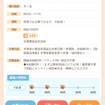
月～金
曜日頻度
08:25～17:15
時間
長期でお仕事できる方、大歓迎！
期間
時給1500円
時給
交通費
交通費規定内支給
半導体の製造装置組立作業日勤！車通勤・未経験OK！【取
仕事内容
扱製品情報】半導体製造装置≪待遇・福利厚生≫・…
職種未経験OK / ブランクOK / 英語力不要
応募資格
◆未経験OK！〇まずは事前登録だけでもOK！履歴書不要
で気軽にオンライン登録★氏名・職種などを入力す…
職場の雰囲気
年齢層
20代
30代
40代
50代
60代
気になる!
応募へ進む
詳しく見る