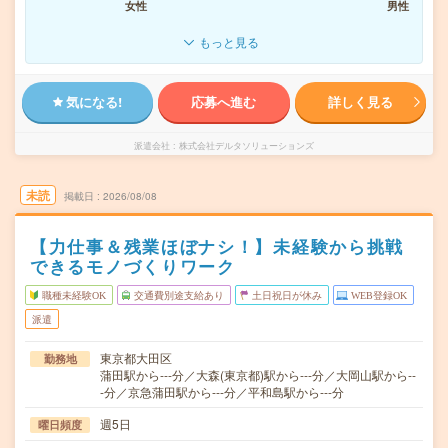
女性
男性
もっと見る
気になる!
応募へ進む
詳しく見る
派遣会社
株式会社デルタソリューションズ
未読
掲載日
2026/08/08
【力仕事＆残業ほぼナシ！】未経験から挑戦
できるモノづくりワーク
職種未経験OK
交通費別途支給あり
土日祝日が休み
WEB登録OK
派遣
東京都大田区
勤務地
蒲田駅から---分／大森(東京都)駅から---分／大岡山駅から--
-分／京急蒲田駅から---分／平和島駅から---分
週5日
曜日頻度