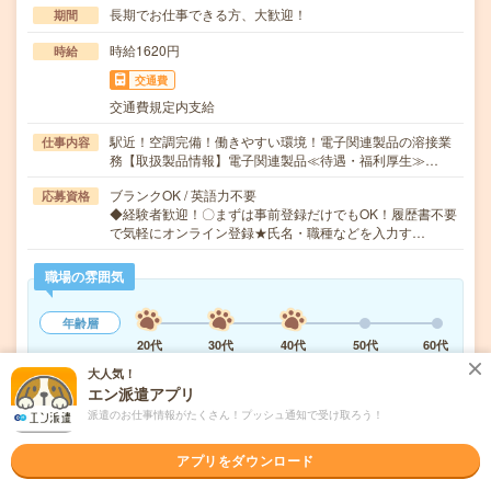
長期でお仕事できる方、大歓迎！
期間
時給1620円
時給
交通費
交通費規定内支給
駅近！空調完備！働きやすい環境！電子関連製品の溶接業
仕事内容
務【取扱製品情報】電子関連製品≪待遇・福利厚生≫…
ブランクOK / 英語力不要
応募資格
◆経験者歓迎！〇まずは事前登録だけでもOK！履歴書不要
で気軽にオンライン登録★氏名・職種などを入力す…
職場の雰囲気
年齢層
20代
30代
40代
50代
60代
大人気！
エン派遣アプリ
気になる!
応募へ進む
詳しく見る
派遣のお仕事情報がたくさん！プッシュ通知で受け取ろう！
派遣会社
株式会社綜合キャリアオプション 製造事業部（全国）
アプリをダウンロード