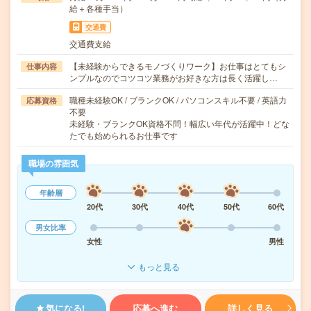
給＋各種手当）
交通費
交通費支給
【未経験からできるモノづくりワーク】お仕事はとてもシ
仕事内容
ンプルなのでコツコツ業務がお好きな方は長く活躍し…
職種未経験OK / ブランクOK / パソコンスキル不要 / 英語力
応募資格
不要
未経験・ブランクOK資格不問！幅広い年代が活躍中！どな
たでも始められるお仕事です
職場の雰囲気
年齢層
20代
30代
40代
50代
60代
男女比率
女性
男性
もっと見る
気になる!
応募へ進む
詳しく見る