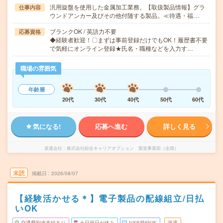
汎用旋盤を使用した金属加工業務。【取扱製品情報】グラ
仕事内容
ウンドアンカー及びその他付随する製品。≪待遇・福…
ブランクOK / 英語力不要
応募資格
◆経験者歓迎！〇まずは事前登録だけでもOK！履歴書不要
で気軽にオンライン登録★氏名・職種などを入力す…
職場の雰囲気
年齢層
20代
30代
40代
50代
60代
気になる!
応募へ進む
詳しく見る
派遣会社
株式会社綜合キャリアオプション 製造事業部（全国）
未読
掲載日
2026/08/07
【経験活かせる＊】電子製品の配線組立/日払
いOK
交通費別途支給あり
土日祝日が休み
WEB登録OK
派遣