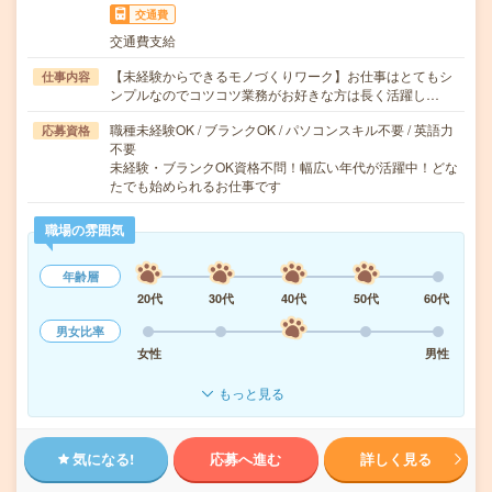
交通費
交通費支給
【未経験からできるモノづくりワーク】お仕事はとてもシ
仕事内容
ンプルなのでコツコツ業務がお好きな方は長く活躍し…
職種未経験OK / ブランクOK / パソコンスキル不要 / 英語力
応募資格
不要
未経験・ブランクOK資格不問！幅広い年代が活躍中！どな
たでも始められるお仕事です
職場の雰囲気
年齢層
20代
30代
40代
50代
60代
男女比率
女性
男性
もっと見る
気になる!
応募へ進む
詳しく見る