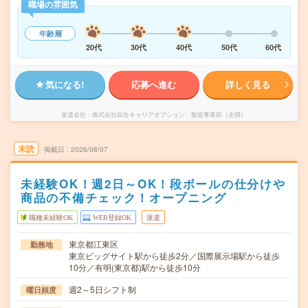
職場の雰囲気
年齢層
20代
30代
40代
50代
60代
気になる!
応募へ進む
詳しく見る
派遣会社
株式会社綜合キャリアオプション 製造事業部（全国）
未読
掲載日
2026/08/07
未経験OK！週2日～OK！段ボールの仕分けや
商品の不備チェック！オープニング
職種未経験OK
WEB登録OK
派遣
東京都江東区
勤務地
東京ビッグサイト駅から徒歩2分／国際展示場駅から徒歩
10分／有明(東京都)駅から徒歩10分
週2～5日シフト制
曜日頻度