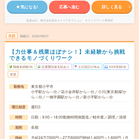
気になる!
応募へ進む
詳しく見る
派遣会社
株式会社綜合キャリアオプション オフィスワーク事業部
未読
掲載日
2026/08/07
【力仕事＆残業ほぼナシ！】未経験から挑戦
できるモノづくりワーク
職種未経験OK
交通費別途支給あり
土日祝日が休み
WEB登録OK
派遣
東京都小平市
勤務地
小平駅から---分／花小金井駅から---分／小川(東京都)駅か
ら---分／一橋学園駅から---分／新小平駅から---分
週5日
曜日頻度
日勤：9:00～18:00勤務時間例製造／軽作業／調理／清掃
時間
長期
期間
月給24万7000円～27万6000円時給1,400円～1,600円（月
時給