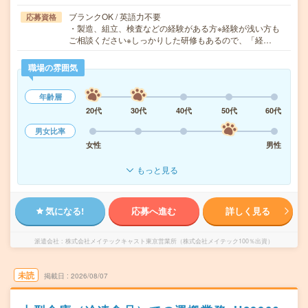
ブランクOK / 英語力不要
応募資格
・製造、組立、検査などの経験がある方※経験が浅い方も
ご相談ください※しっかりした研修もあるので、「経…
職場の雰囲気
年齢層
20代
30代
40代
50代
60代
男女比率
女性
男性
もっと見る
気になる!
応募へ進む
詳しく見る
派遣会社
株式会社メイテックキャスト東京営業所（株式会社メイテック100％出資）
未読
掲載日
2026/08/07