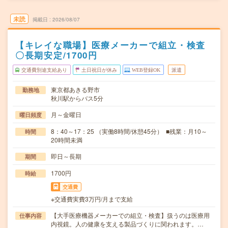
未読
掲載日
2026/08/07
【キレイな職場】医療メーカーで組立・検査
〇長期安定/1700円
交通費別途支給あり
土日祝日が休み
WEB登録OK
派遣
東京都あきる野市
勤務地
秋川駅からバス5分
月～金曜日
曜日頻度
8：40～17：25 （実働8時間/休憩45分） ■残業：月10～
時間
20時間未満
即日～長期
期間
1700円
時給
交通費
※交通費実費3万円/月まで支給
【大手医療機器メーカーでの組立・検査】扱うのは医療用
仕事内容
内視鏡。人の健康を支える製品づくりに関われます。…