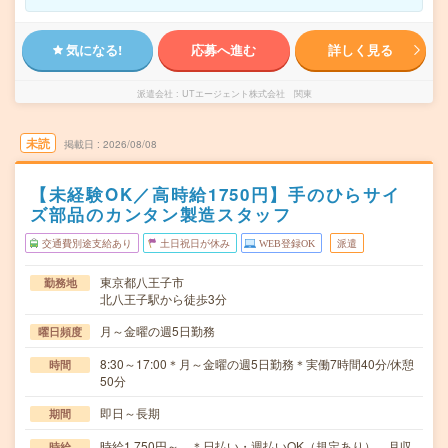
気になる!
応募へ進む
詳しく見る
派遣会社
UTエージェント株式会社 関東
未読
掲載日
2026/08/08
【未経験OK／高時給1750円】手のひらサイ
ズ部品のカンタン製造スタッフ
交通費別途支給あり
土日祝日が休み
WEB登録OK
派遣
東京都八王子市
勤務地
北八王子駅から徒歩3分
月～金曜の週5日勤務
曜日頻度
8:30～17:00＊月～金曜の週5日勤務＊実働7時間40分/休憩
時間
50分
即日～長期
期間
時給1,750円～ ＊日払い・週払いOK（規定あり） 月収
時給