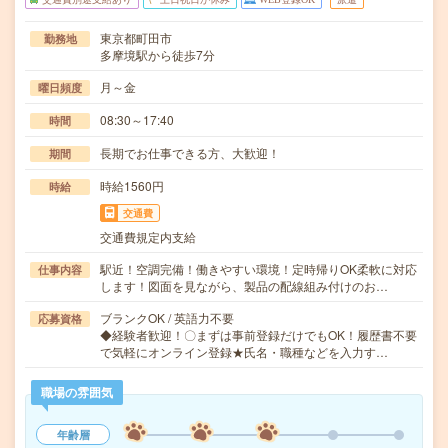
東京都町田市
勤務地
多摩境駅から徒歩7分
月～金
曜日頻度
08:30～17:40
時間
長期でお仕事できる方、大歓迎！
期間
時給1560円
時給
交通費
交通費規定内支給
駅近！空調完備！働きやすい環境！定時帰りOK柔軟に対応
仕事内容
します！図面を見ながら、製品の配線組み付けのお…
ブランクOK / 英語力不要
応募資格
◆経験者歓迎！〇まずは事前登録だけでもOK！履歴書不要
で気軽にオンライン登録★氏名・職種などを入力す…
職場の雰囲気
年齢層