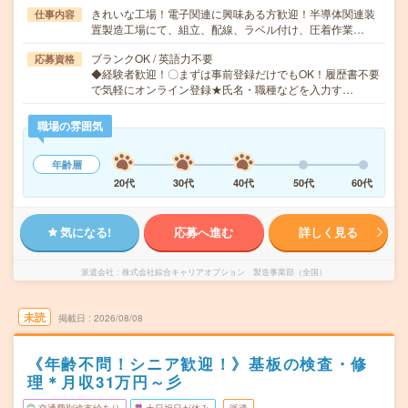
きれいな工場！電子関連に興味ある方歓迎！半導体関連装
仕事内容
置製造工場にて、組立、配線、ラベル付け、圧着作業…
ブランクOK / 英語力不要
応募資格
◆経験者歓迎！〇まずは事前登録だけでもOK！履歴書不要
で気軽にオンライン登録★氏名・職種などを入力す…
職場の雰囲気
年齢層
20代
30代
40代
50代
60代
気になる!
応募へ進む
詳しく見る
派遣会社
株式会社綜合キャリアオプション 製造事業部（全国）
未読
掲載日
2026/08/08
《年齢不問！シニア歓迎！》基板の検査・修
理＊月収31万円～彡