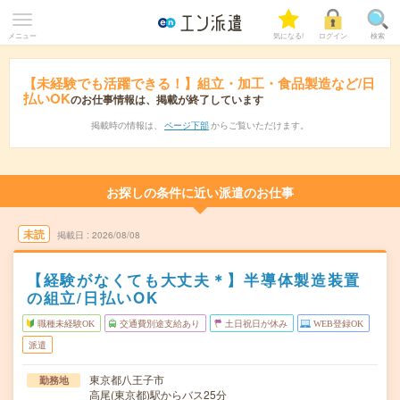
メニュー
気になる!
ログイン
検索
【未経験でも活躍できる！】組立・加工・食品製造など/日
払いOK
のお仕事情報は、掲載が終了しています
掲載時の情報は、
ページ下部
からご覧いただけます。
お探しの条件に近い派遣のお仕事
未読
掲載日
2026/08/08
【経験がなくても大丈夫＊】半導体製造装置
の組立/日払いOK
職種未経験OK
交通費別途支給あり
土日祝日が休み
WEB登録OK
派遣
東京都八王子市
勤務地
高尾(東京都)駅からバス25分