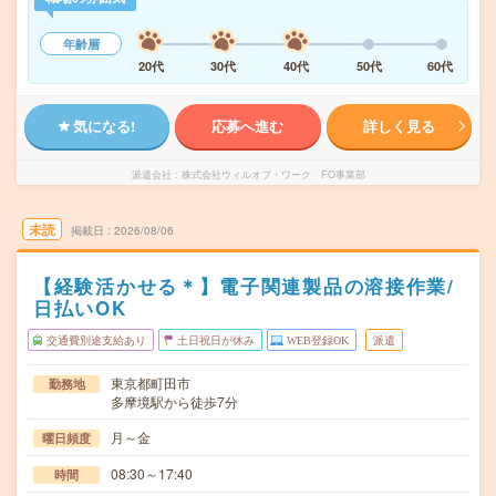
年齢層
20代
30代
40代
50代
60代
気になる!
応募へ進む
詳しく見る
派遣会社
株式会社ウィルオブ・ワーク FO事業部
未読
掲載日
2026/08/06
【経験活かせる＊】電子関連製品の溶接作業/
日払いOK
交通費別途支給あり
土日祝日が休み
WEB登録OK
派遣
東京都町田市
勤務地
多摩境駅から徒歩7分
月～金
曜日頻度
08:30～17:40
時間