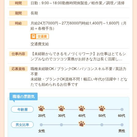
日勤：9:00～18:00勤務時間例製造／軽作業／調理／清掃
時間
長期
期間
月給24万7000円～27万6000円時給1,400円～1,600円（月
時給
給＋各種手当）
交通費
交通費支給
【未経験からできるモノづくりワーク】お仕事はとてもシ
仕事内容
ンプルなのでコツコツ業務がお好きな方は長く活躍し…
職種未経験OK / ブランクOK / パソコンスキル不要 / 英語力
応募資格
不要
未経験・ブランクOK資格不問！幅広い年代が活躍中！どな
たでも始められるお仕事です
職場の雰囲気
年齢層
20代
30代
40代
50代
60代
男女比率
女性
男性