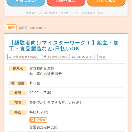
派遣会社
株式会社綜合キャリアオプション 製造事業部（全国）
未読
掲載日
2026/08/08
【経験者向けマイスターワーク！】組立・加
工・食品製造など/日払いOK
交通費別途支給あり
土日祝日が休み
WEB登録OK
派遣
東京都西多摩郡
勤務地
秋川駅から徒歩15分
月～金
曜日頻度
09:00～17:30
時間
長期でお仕事できる方、大歓迎！
期間
時給1520円
時給
交通費
交通費規定内支給