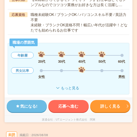
ンプルなのでコツコツ業務がお好きな方は長く活躍し…
職種未経験OK / ブランクOK / パソコンスキル不要 / 英語力
応募資格
不要
未経験・ブランクOK資格不問！幅広い年代が活躍中！どな
たでも始められるお仕事です
職場の雰囲気
年齢層
20代
30代
40代
50代
60代
男女比率
女性
男性
もっと見る
気になる!
応募へ進む
詳しく見る
派遣会社
UTエージェント株式会社 関東
未読
掲載日
2026/08/08