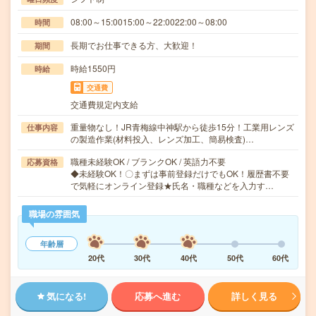
08:00～15:0015:00～22:0022:00～08:00
時間
長期でお仕事できる方、大歓迎！
期間
時給1550円
時給
交通費
交通費規定内支給
重量物なし！JR青梅線中神駅から徒歩15分！工業用レンズ
仕事内容
の製造作業(材料投入、レンズ加工、簡易検査)…
職種未経験OK / ブランクOK / 英語力不要
応募資格
◆未経験OK！〇まずは事前登録だけでもOK！履歴書不要
で気軽にオンライン登録★氏名・職種などを入力す…
職場の雰囲気
年齢層
20代
30代
40代
50代
60代
気になる!
応募へ進む
詳しく見る