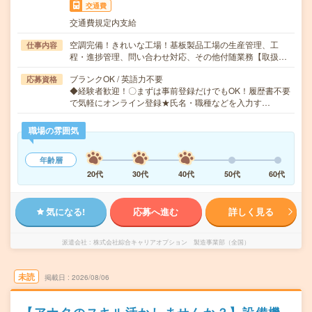
交通費
交通費規定内支給
空調完備！きれいな工場！基板製品工場の生産管理、工
仕事内容
程・進捗管理、問い合わせ対応、その他付随業務【取扱…
ブランクOK / 英語力不要
応募資格
◆経験者歓迎！〇まずは事前登録だけでもOK！履歴書不要
で気軽にオンライン登録★氏名・職種などを入力す…
職場の雰囲気
年齢層
20代
30代
40代
50代
60代
気になる!
応募へ進む
詳しく見る
派遣会社
株式会社綜合キャリアオプション 製造事業部（全国）
未読
掲載日
2026/08/06