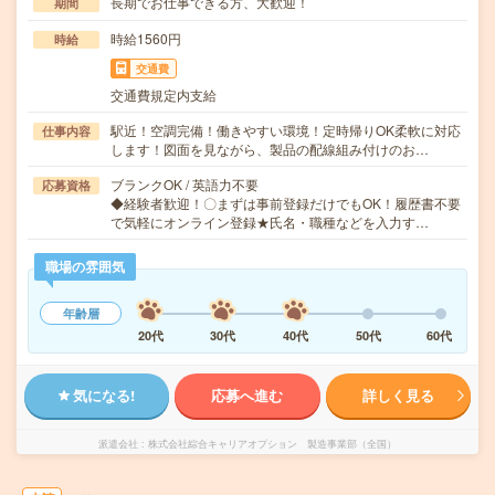
長期でお仕事できる方、大歓迎！
期間
時給1560円
時給
交通費
交通費規定内支給
駅近！空調完備！働きやすい環境！定時帰りOK柔軟に対応
仕事内容
します！図面を見ながら、製品の配線組み付けのお…
ブランクOK / 英語力不要
応募資格
◆経験者歓迎！〇まずは事前登録だけでもOK！履歴書不要
で気軽にオンライン登録★氏名・職種などを入力す…
職場の雰囲気
年齢層
20代
30代
40代
50代
60代
気になる!
応募へ進む
詳しく見る
派遣会社
株式会社綜合キャリアオプション 製造事業部（全国）