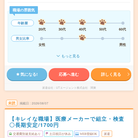
職場の雰囲気
年齢層
20代
30代
40代
50代
60代
男女比率
女性
男性
もっと見る
気になる!
応募へ進む
詳しく見る
派遣会社
UTエージェント株式会社 関東
未読
掲載日
2026/08/07
【キレイな職場】医療メーカーで組立・検査
〇長期安定/1700円
交通費別途支給あり
土日祝日が休み
WEB登録OK
派遣