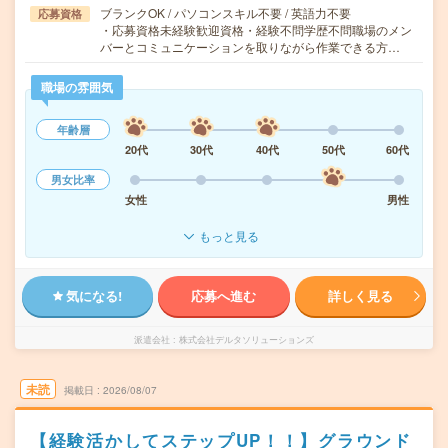
ブランクOK / パソコンスキル不要 / 英語力不要
応募資格
・応募資格未経験歓迎資格・経験不問学歴不問職場のメン
バーとコミュニケーションを取りながら作業できる方…
職場の雰囲気
年齢層
20代
30代
40代
50代
60代
男女比率
女性
男性
もっと見る
気になる!
応募へ進む
詳しく見る
派遣会社
株式会社デルタソリューションズ
未読
掲載日
2026/08/07
【経験活かしてステップUP！！】グラウンド