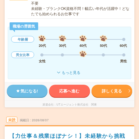
不要
未経験・ブランクOK資格不問！幅広い年代が活躍中！どな
たでも始められるお仕事です
職場の雰囲気
年齢層
20代
30代
40代
50代
60代
男女比率
女性
男性
もっと見る
気になる!
応募へ進む
詳しく見る
派遣会社
UTエージェント株式会社 関東
未読
掲載日
2026/08/07
【力仕事＆残業ほぼナシ！】未経験から挑戦