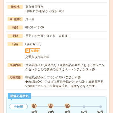
東京都日野市
勤務地
日野(東京都)駅から徒歩20分
月～金
曜日頻度
08:00～17:00
時間
長期でお仕事できる方、大歓迎！
期間
時給1650円
時給
交通費
交通費規定内支給
保全業務/正社員登用あり金属部品の製造におけるマシニン
仕事内容
グセンタなどの機械の定期点検・メンテナンス・修…
職種未経験OK / ブランクOK / 英語力不要
応募資格
◆未経験OK！〇まずは事前登録だけでもOK！履歴書不要
で気軽にオンライン登録★氏名・職種などを入力す…
職場の雰囲気
年齢層
20代
30代
40代
50代
60代