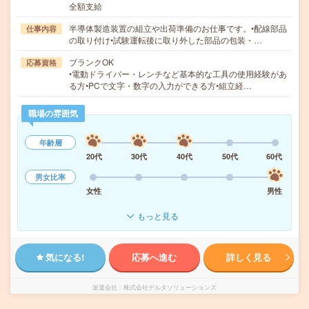
全額支給
半導体製造装置の組立や出荷準備のお仕事です。•配線部品
仕事内容
の取り付け•試験運転後に取り外した部品の包装・…
ブランクOK
応募資格
•電動ドライバー・レンチなど基本的な工具の使用経験があ
る方•PCで文字・数字の入力ができる方•組立経…
職場の雰囲気
年齢層
20代
30代
40代
50代
60代
男女比率
女性
男性
もっと見る
気になる!
応募へ進む
詳しく見る
派遣会社
株式会社デルタソリューションズ