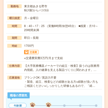
東京都あきる野市
勤務地
秋川駅からバス5分
月～金曜日
曜日頻度
8：40～17：25 （実働8時間/休憩45分） ■残業：月10～
時間
20時間未満
即日～長期
期間
1700円
時給
交通費
※交通費実費3万円/月まで支給
【大手医療機器メーカーでの組立・検査】扱うのは医療用
仕事内容
内視鏡。人の健康を支える製品づくりに関われます。…
ブランクOK / 英語力不要
応募資格
・製造、組立、検査などの経験がある方※経験が浅い方も
ご相談ください※しっかりした研修もあるので、「経…
職場の雰囲気
年齢層