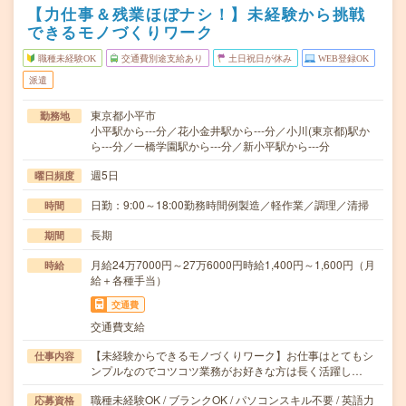
【力仕事＆残業ほぼナシ！】未経験から挑戦
できるモノづくりワーク
職種未経験OK
交通費別途支給あり
土日祝日が休み
WEB登録OK
派遣
東京都小平市
勤務地
小平駅から---分／花小金井駅から---分／小川(東京都)駅か
ら---分／一橋学園駅から---分／新小平駅から---分
週5日
曜日頻度
日勤：9:00～18:00勤務時間例製造／軽作業／調理／清掃
時間
長期
期間
月給24万7000円～27万6000円時給1,400円～1,600円（月
時給
給＋各種手当）
交通費
交通費支給
【未経験からできるモノづくりワーク】お仕事はとてもシ
仕事内容
ンプルなのでコツコツ業務がお好きな方は長く活躍し…
職種未経験OK / ブランクOK / パソコンスキル不要 / 英語力
応募資格