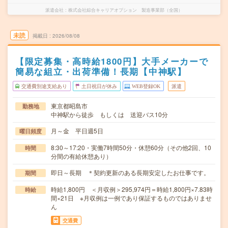
派遣会社
株式会社綜合キャリアオプション 製造事業部（全国）
未読
掲載日
2026/08/08
【限定募集・高時給1800円】大手メーカーで
簡易な組立・出荷準備！長期【中神駅】
交通費別途支給あり
土日祝日が休み
WEB登録OK
派遣
東京都昭島市
勤務地
中神駅から徒歩 もしくは 送迎バス10分
月～金 平日週5日
曜日頻度
8:30～17:20・実働7時間50分・休憩60分（その他2回、10
時間
分間の有給休憩あり）
即日～長期 ＊契約更新のある長期安定したお仕事です。
期間
時給1,800円 ＜月収例＞295,974円＝時給1,800円×7.83時
時給
間×21日 ※月収例は一例であり保証するものではありませ
ん
交通費