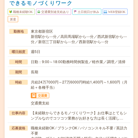
できるモノづくりワーク
職種未経験OK
交通費別途支給あり
土日祝日が休み
WEB登録OK
派遣
東京都新宿区
勤務地
新宿駅から---分／高田馬場駅から---分／西武新宿駅から---
分／新宿三丁目駅から---分／西新宿駅から---分
週5日
曜日頻度
日勤：9:00～18:00勤務時間例製造／軽作業／調理／清掃
時間
長期
期間
月給24万7000円～27万6000円時給1,400円～1,600円（月
時給
給＋各種手当）
交通費
交通費支給
【未経験からできるモノづくりワーク】お仕事はとてもシ
仕事内容
ンプルなのでコツコツ業務がお好きな方は長く活躍し…
職種未経験OK / ブランクOK / パソコンスキル不要 / 英語力
応募資格
不要