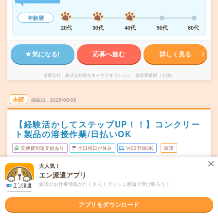
年齢層
20代
30代
40代
50代
60代
気になる!
応募へ進む
詳しく見る
派遣会社
株式会社綜合キャリアオプション 製造事業部（全国）
未読
掲載日
2026/08/06
【経験活かしてステップUP！！】コンクリー
ト製品の溶接作業/日払いOK
交通費別途支給あり
土日祝日が休み
WEB登録OK
派遣
大人気！
東京都西多摩郡
勤務地
エン派遣アプリ
箱根ケ崎駅から車10分
派遣のお仕事情報がたくさん！プッシュ通知で受け取ろう！
月～金
曜日頻度
アプリをダウンロード
07:00～16:00
時間