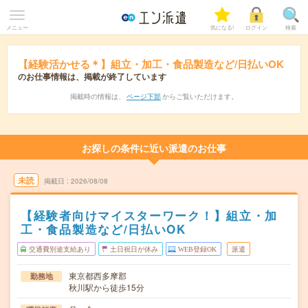
メニュー
気になる!
ログイン
検索
【経験活かせる＊】組立・加工・食品製造など/日払いOK
のお仕事情報は、掲載が終了しています
掲載時の情報は、
ページ下部
からご覧いただけます。
お探しの条件に近い派遣のお仕事
未読
掲載日
2026/08/08
【経験者向けマイスターワーク！】組立・加
工・食品製造など/日払いOK
交通費別途支給あり
土日祝日が休み
WEB登録OK
派遣
東京都西多摩郡
勤務地
秋川駅から徒歩15分