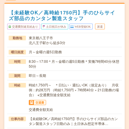
【未経験OK／高時給1750円】手のひらサイ
ズ部品のカンタン製造スタッフ
交通費別途支給あり
土日祝日が休み
WEB登録OK
派遣
東京都八王子市
勤務地
北八王子駅から徒歩3分
月～金曜の週5日勤務
曜日頻度
8:30～17:00＊月～金曜の週5日勤務＊実働7時間40分/休憩
時間
50分
即日～長期
期間
時給1,750円～ ＊日払い・週払いOK（規定あり） 月収
時給
例：約28万円 （時給1,750円 × 7時間40分 × 21日勤務の場
合） ※交通費別途全額支給
交通費
交通費全額支給
【未経験OK／高時給1750円】手のひらサイズ部品のカン
仕事内容
タン製造スタッフ日勤のみ｜土日休み想定半導体…