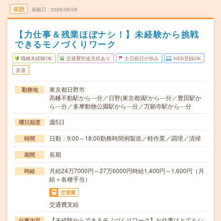
未読
掲載日
2026/08/08
【力仕事＆残業ほぼナシ！】未経験から挑戦
できるモノづくりワーク
職種未経験OK
交通費別途支給あり
土日祝日が休み
WEB登録OK
派遣
東京都日野市
勤務地
高幡不動駅から---分／日野(東京都)駅から---分／豊田駅か
ら---分／多摩動物公園駅から---分／万願寺駅から---分
週5日
曜日頻度
日勤：9:00～18:00勤務時間例製造／軽作業／調理／清掃
時間
長期
期間
月給24万7000円～27万6000円時給1,400円～1,600円（月
時給
給＋各種手当）
交通費
交通費支給
【未経験からできるモノづくりワーク】お仕事はとてもシ
仕事内容