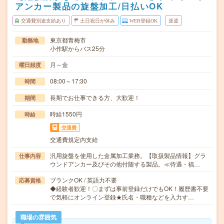
アンカー製品の旋盤加工/日払いOK
交通費別途支給あり
土日祝日が休み
WEB登録OK
派遣
東京都青梅市
勤務地
小作駅からバス25分
月～金
曜日頻度
08:00～17:30
時間
長期でお仕事できる方、大歓迎！
期間
時給1550円
時給
交通費
交通費規定内支給
汎用旋盤を使用した金属加工業務。【取扱製品情報】グラ
仕事内容
ウンドアンカー及びその他付随する製品。≪待遇・福…
ブランクOK / 英語力不要
応募資格
◆経験者歓迎！〇まずは事前登録だけでもOK！履歴書不要
で気軽にオンライン登録★氏名・職種などを入力す…
職場の雰囲気