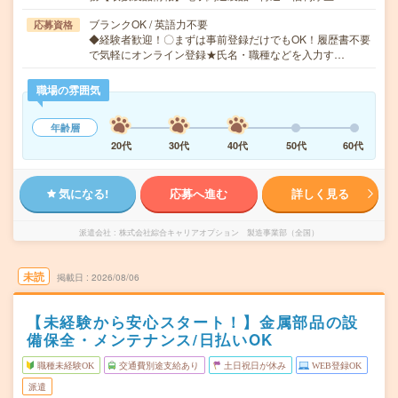
ブランクOK / 英語力不要
応募資格
◆経験者歓迎！〇まずは事前登録だけでもOK！履歴書不要
で気軽にオンライン登録★氏名・職種などを入力す…
職場の雰囲気
年齢層
20代
30代
40代
50代
60代
気になる!
応募へ進む
詳しく見る
派遣会社
株式会社綜合キャリアオプション 製造事業部（全国）
未読
掲載日
2026/08/06
【未経験から安心スタート！】金属部品の設
備保全・メンテナンス/日払いOK
職種未経験OK
交通費別途支給あり
土日祝日が休み
WEB登録OK
派遣