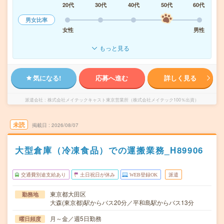
20代
30代
40代
50代
60代
男女比率
女性
男性
もっと見る
気になる!
応募へ進む
詳しく見る
派遣会社
株式会社メイテックキャスト東京営業所（株式会社メイテック100％出資）
未読
掲載日
2026/08/07
大型倉庫（冷凍食品）での運搬業務_H89906
交通費別途支給あり
土日祝日が休み
WEB登録OK
派遣
東京都大田区
勤務地
大森(東京都)駅からバス20分／平和島駅からバス13分
月～金／週5日勤務
曜日頻度