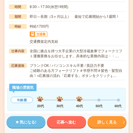
8:30～17:30(休憩1時間)
時間
即日～長期（3ヶ月以上） 最短で応募開始から1週間！
期間
時給1700円
時給
交通費
交通費規定内支給
全国に拠点を持つ大手企業の大型冷蔵倉庫でフォークリフ
仕事内容
ト運搬業務をお任せします。具体的な業務内容は・・…
ブランクOK / パソコンスキル不要 / 英語力不要
応募資格
ご経験のある方フォークリフト＃学歴不問＃髪色・髪型自
由！○応募後の流れ「応募する」ボタンをクリック↓…
職場の雰囲気
年齢層
20代
30代
40代
50代
60代
気になる!
応募へ進む
詳しく見る