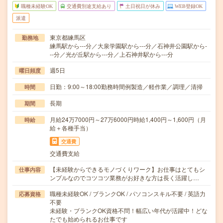
職種未経験OK
交通費別途支給あり
土日祝日が休み
WEB登録OK
派遣
東京都練馬区
勤務地
練馬駅から---分／大泉学園駅から---分／石神井公園駅から-
--分／光が丘駅から---分／上石神井駅から---分
週5日
曜日頻度
日勤：9:00～18:00勤務時間例製造／軽作業／調理／清掃
時間
長期
期間
月給24万7000円～27万6000円時給1,400円～1,600円（月
時給
給＋各種手当）
交通費
交通費支給
【未経験からできるモノづくりワーク】お仕事はとてもシ
仕事内容
ンプルなのでコツコツ業務がお好きな方は長く活躍し…
職種未経験OK / ブランクOK / パソコンスキル不要 / 英語力
応募資格
不要
未経験・ブランクOK資格不問！幅広い年代が活躍中！どな
たでも始められるお仕事です