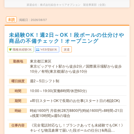
派遣会社
株式会社綜合キャリアオプション 製造事業部（全国）
未読
掲載日
2026/08/07
未経験OK！週2日～OK！段ボールの仕分けや
商品の不備チェック！オープニング
職種未経験OK
WEB登録OK
派遣
東京都江東区
勤務地
東京ビッグサイト駅から徒歩2分／国際展示場駅から徒歩
10分／有明(東京都)駅から徒歩10分
週2～5日シフト制
曜日頻度
10:00～19:00(実働8時間/休憩60分)
時間
※即日スタートOKで長期のお仕事(スタート日の相談OK)
期間
時給1600円 月収例:28万8800円(時給1600円×8時間×21日
時給
+残業10時間)※週5の場合
《完全電話対応なし！ブランクあっても未経験でもOK！》
仕事内容
キレイな物流倉庫で届いた段ボールの仕分け&商品…