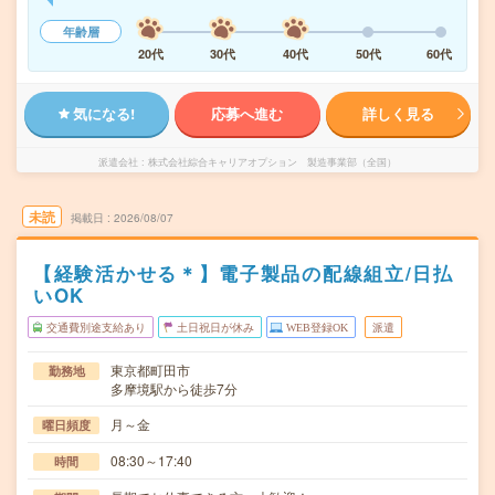
年齢層
20代
30代
40代
50代
60代
気になる!
応募へ進む
詳しく見る
派遣会社
株式会社綜合キャリアオプション 製造事業部（全国）
未読
掲載日
2026/08/07
【経験活かせる＊】電子製品の配線組立/日払
いOK
交通費別途支給あり
土日祝日が休み
WEB登録OK
派遣
東京都町田市
勤務地
多摩境駅から徒歩7分
月～金
曜日頻度
08:30～17:40
時間