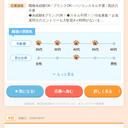
職種未経験OK / ブランクOK / パソコンスキル不要 / 英語力
応募資格
不要
◆未経験&ブランクOK！◆スキル不問！◇10名募集！お友
達同士のエントリーも大歓迎♪≪時間がない/ま…
職場の雰囲気
年齢層
20代
30代
40代
50代
60代
男女比率
女性
男性
もっと見る
気になる!
応募へ進む
詳しく見る
派遣会社
株式会社綜合キャリアオプション オフィスワーク事業部
未読
掲載日
2026/08/07