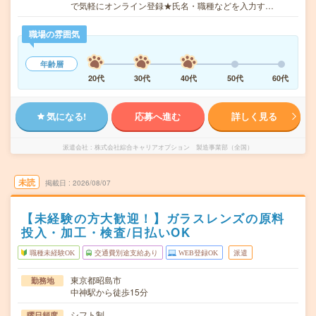
で気軽にオンライン登録★氏名・職種などを入力す…
職場の雰囲気
年齢層
20代
30代
40代
50代
60代
気になる!
応募へ進む
詳しく見る
派遣会社
株式会社綜合キャリアオプション 製造事業部（全国）
未読
掲載日
2026/08/07
【未経験の方大歓迎！】ガラスレンズの原料
投入・加工・検査/日払いOK
職種未経験OK
交通費別途支給あり
WEB登録OK
派遣
東京都昭島市
勤務地
中神駅から徒歩15分
シフト制
曜日頻度