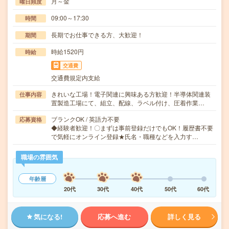
月～金
曜日頻度
09:00～17:30
時間
長期でお仕事できる方、大歓迎！
期間
時給1520円
時給
交通費
交通費規定内支給
きれいな工場！電子関連に興味ある方歓迎！半導体関連装
仕事内容
置製造工場にて、組立、配線、ラベル付け、圧着作業…
ブランクOK / 英語力不要
応募資格
◆経験者歓迎！〇まずは事前登録だけでもOK！履歴書不要
で気軽にオンライン登録★氏名・職種などを入力す…
職場の雰囲気
年齢層
20代
30代
40代
50代
60代
気になる!
応募へ進む
詳しく見る