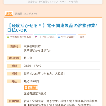
派遣会社
株式会社ウィルオブ・ワーク FO事業部
未読
掲載日
2026/08/06
【経験活かせる＊】電子関連製品の溶接作業/
日払いOK
交通費別途支給あり
土日祝日が休み
WEB登録OK
派遣
東京都町田市
勤務地
多摩境駅から徒歩7分
月～金
曜日頻度
08:30～17:40
時間
長期でお仕事できる方、大歓迎！
期間
時給1620円
時給
交通費
交通費規定内支給
駅近！空調完備！働きやすい環境！電子関連製品の溶接業
仕事内容
務【取扱製品情報】電子関連製品≪待遇・福利厚生≫…