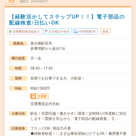
未読
掲載日
2026/08/07
【経験活かしてステップUP！！】電子部品の
配線検査/日払いOK
交通費別途支給あり
土日祝日が休み
WEB登録OK
派遣
東京都町田市
勤務地
多摩境駅から徒歩7分
月～金
曜日頻度
08:30～17:40
時間
長期でお仕事できる方、大歓迎！
期間
時給1560円
時給
交通費
交通費規定内支給
駅近！空調完備！働きやすい環境！定時帰りOK柔軟に対応
仕事内容
します！図面を見ながら、電子部品の配線検査。【…
ブランクOK / 英語力不要
応募資格
◆経験者歓迎！〇まずは事前登録だけでもOK！履歴書不要