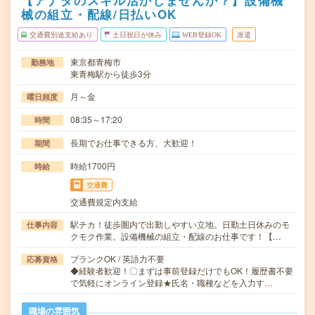
【アナタのスキル活かしませんか？】設備機
械の組立・配線/日払いOK
交通費別途支給あり
土日祝日が休み
WEB登録OK
派遣
東京都青梅市
勤務地
東青梅駅から徒歩3分
月～金
曜日頻度
08:35～17:20
時間
長期でお仕事できる方、大歓迎！
期間
時給1700円
時給
交通費
交通費規定内支給
駅チカ！徒歩圏内で出勤しやすい立地。日勤土日休みのモ
仕事内容
クモク作業。設備機械の組立・配線のお仕事です！【…
ブランクOK / 英語力不要
応募資格
◆経験者歓迎！〇まずは事前登録だけでもOK！履歴書不要
で気軽にオンライン登録★氏名・職種などを入力す…
職場の雰囲気