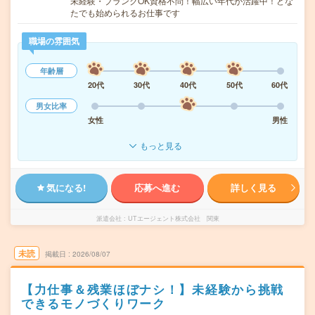
未経験・ブランクOK資格不問！幅広い年代が活躍中！どな
たでも始められるお仕事です
職場の雰囲気
年齢層
20代
30代
40代
50代
60代
男女比率
女性
男性
もっと見る
気になる!
応募へ進む
詳しく見る
派遣会社
UTエージェント株式会社 関東
未読
掲載日
2026/08/07
【力仕事＆残業ほぼナシ！】未経験から挑戦
できるモノづくりワーク