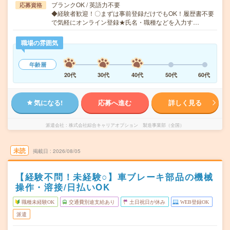
ブランクOK / 英語力不要
応募資格
◆経験者歓迎！〇まずは事前登録だけでもOK！履歴書不要
で気軽にオンライン登録★氏名・職種などを入力す…
職場の雰囲気
年齢層
20代
30代
40代
50代
60代
気になる!
応募へ進む
詳しく見る
派遣会社
株式会社綜合キャリアオプション 製造事業部（全国）
未読
掲載日
2026/08/05
【経験不問！未経験○】車ブレーキ部品の機械
操作・溶接/日払いOK
職種未経験OK
交通費別途支給あり
土日祝日が休み
WEB登録OK
派遣