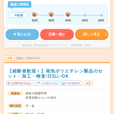
職場の雰囲気
年齢層
20代
30代
40代
50代
60代
気になる!
応募へ進む
詳しく見る
派遣会社
株式会社綜合キャリアオプション 製造事業部（全国）
未読
掲載日
2026/08/05
【経験者歓迎！】発泡ポリエチレン製品のセ
ット・加工・検査/日払いOK
交通費別途支給あり
土日祝日が休み
WEB登録OK
派遣
神奈川県愛甲郡
勤務地
本厚木駅からバス40分
月～金
曜日頻度
08:15～17:00