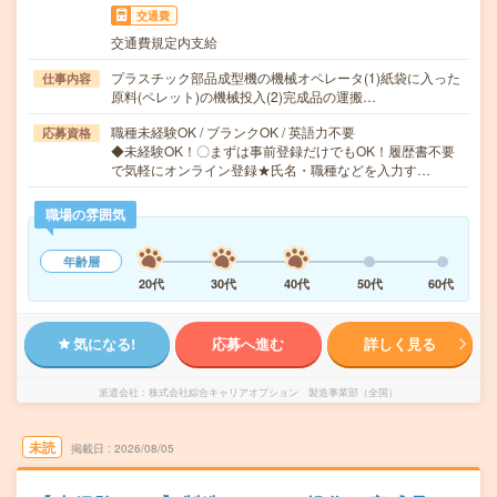
交通費
交通費規定内支給
プラスチック部品成型機の機械オペレータ(1)紙袋に入った
仕事内容
原料(ペレット)の機械投入(2)完成品の運搬…
職種未経験OK / ブランクOK / 英語力不要
応募資格
◆未経験OK！〇まずは事前登録だけでもOK！履歴書不要
で気軽にオンライン登録★氏名・職種などを入力す…
職場の雰囲気
年齢層
20代
30代
40代
50代
60代
気になる!
応募へ進む
詳しく見る
派遣会社
株式会社綜合キャリアオプション 製造事業部（全国）
未読
掲載日
2026/08/05