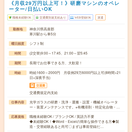
《月収29万円以上可！》研磨マシンのオペレ
ーター/日払いOK
職種未経験OK
交通費別途支給あり
WEB登録OK
派遣
神奈川県高座郡
勤務地
寒川駅から車5分
シフト制
曜日頻度
(2交替)9:00～17:45、21:00～翌5:45
時間
長期でお仕事できる方、大歓迎！
期間
時給1600～2000円 月収例29万6000円以上可(8時間×21
時給
日+深夜手当)
交通費
交通費規定内支給
光学ガラスの研磨・洗浄・運搬・設置・機械オペレータ
仕事内容
ー・装置メンテナンスです。※有機溶剤・特定化合物・…
職種未経験OK / ブランクOK / 英語力不要
応募資格
◆未経験OK！◆Word・Excelの簡単な操作できる方◆製
造・交替経験あると尚可〇まずは事前登録だ…