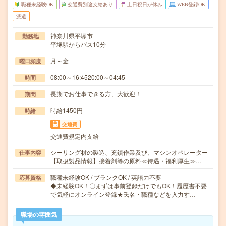
職種未経験OK
交通費別途支給あり
土日祝日が休み
WEB登録OK
派遣
神奈川県平塚市
勤務地
平塚駅からバス10分
月～金
曜日頻度
08:00～16:4520:00～04:45
時間
長期でお仕事できる方、大歓迎！
期間
時給1450円
時給
交通費
交通費規定内支給
シーリング材の製造、充鎮作業及び、マシンオペレーター
仕事内容
【取扱製品情報】接着剤等の原料≪待遇・福利厚生≫…
職種未経験OK / ブランクOK / 英語力不要
応募資格
◆未経験OK！〇まずは事前登録だけでもOK！履歴書不要
で気軽にオンライン登録★氏名・職種などを入力す…
職場の雰囲気