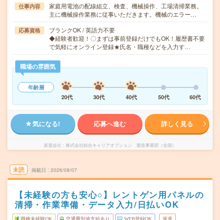
家庭用電池の配線組立、検査、機械操作、工場清掃業務。
仕事内容
主に機械操作業務に従事いただきます。機械のエラー…
ブランクOK / 英語力不要
応募資格
◆経験者歓迎！〇まずは事前登録だけでもOK！履歴書不要
で気軽にオンライン登録★氏名・職種などを入力す…
職場の雰囲気
年齢層
20代
30代
40代
50代
60代
気になる!
応募へ進む
詳しく見る
派遣会社
株式会社綜合キャリアオプション 製造事業部（全国）
未読
掲載日
2026/08/07
【未経験の方も安心○】レントゲン用パネルの
清掃・作業準備・データ入力/日払いOK
職種未経験OK
交通費別途支給あり
WEB登録OK
派遣