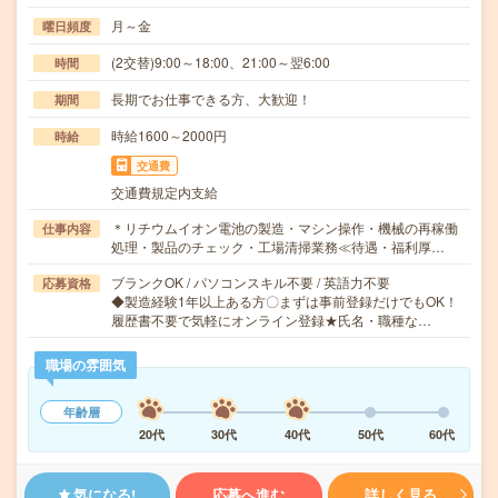
月～金
曜日頻度
(2交替)9:00～18:00、21:00～翌6:00
時間
長期でお仕事できる方、大歓迎！
期間
時給1600～2000円
時給
交通費
交通費規定内支給
＊リチウムイオン電池の製造・マシン操作・機械の再稼働
仕事内容
処理・製品のチェック・工場清掃業務≪待遇・福利厚…
ブランクOK / パソコンスキル不要 / 英語力不要
応募資格
◆製造経験1年以上ある方〇まずは事前登録だけでもOK！
履歴書不要で気軽にオンライン登録★氏名・職種な…
職場の雰囲気
年齢層
20代
30代
40代
50代
60代
気になる!
応募へ進む
詳しく見る