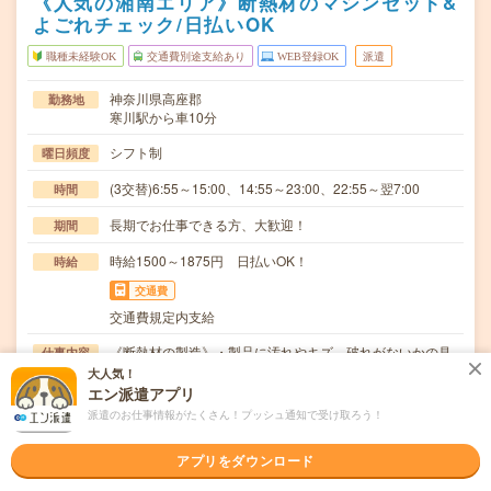
《人気の湘南エリア》断熱材のマシンセット&
よごれチェック/日払いOK
職種未経験OK
交通費別途支給あり
WEB登録OK
派遣
神奈川県高座郡
勤務地
寒川駅から車10分
シフト制
曜日頻度
(3交替)6:55～15:00、14:55～23:00、22:55～翌7:00
時間
長期でお仕事できる方、大歓迎！
期間
時給1500～1875円 日払いOK！
時給
交通費
交通費規定内支給
《断熱材の製造》・製品に汚れやキズ、破れがないかの見
仕事内容
た目チェック・マシン操作(製品のセット&取り出し…
大人気！
エン派遣アプリ
職種未経験OK / ブランクOK / パソコンスキル不要 / 英語力
応募資格
派遣のお仕事情報がたくさん！プッシュ通知で受け取ろう！
不要
◆未経験OK！◆玉かけ・クレーンの免許ある方も活躍中！
アプリをダウンロード
〇まずは事前登録だけでもOK！履歴書不要で気軽…