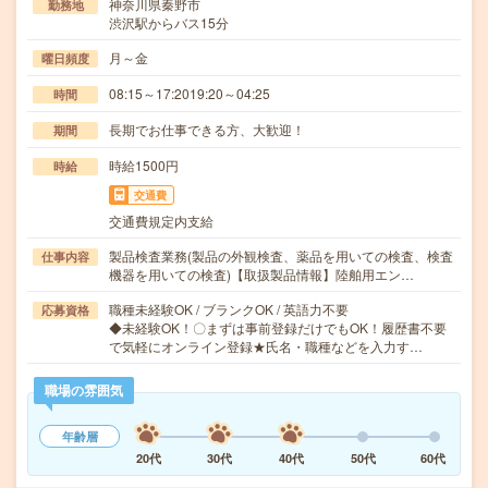
神奈川県秦野市
勤務地
渋沢駅からバス15分
月～金
曜日頻度
08:15～17:2019:20～04:25
時間
長期でお仕事できる方、大歓迎！
期間
時給1500円
時給
交通費
交通費規定内支給
製品検査業務(製品の外観検査、薬品を用いての検査、検査
仕事内容
機器を用いての検査)【取扱製品情報】陸舶用エン…
職種未経験OK / ブランクOK / 英語力不要
応募資格
◆未経験OK！〇まずは事前登録だけでもOK！履歴書不要
で気軽にオンライン登録★氏名・職種などを入力す…
職場の雰囲気
年齢層
20代
30代
40代
50代
60代