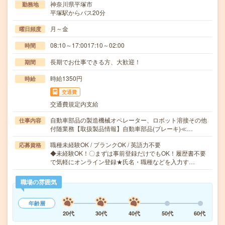
神奈川県平塚市
勤務地
平塚駅からバス20分
月～金
曜日頻度
08:10～17:0017:10～02:00
時間
長期でお仕事できる方、大歓迎！
期間
時給1350円
時給
交通費
交通費規定内支給
自動車部品の製造機械オペレーター、ロボット溶接その他
仕事内容
付随業務【取扱製品情報】自動車部品(ブレーキ)≪…
職種未経験OK / ブランクOK / 英語力不要
応募資格
◆未経験OK！〇まずは事前登録だけでもOK！履歴書不要
で気軽にオンライン登録★氏名・職種などを入力す…
職場の雰囲気
年齢層
20代
30代
40代
50代
60代