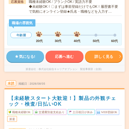
職種未経験OK / ブランクOK / 英語力不要
応募資格
◆未経験OK！〇まずは事前登録だけでもOK！履歴書不要
で気軽にオンライン登録★氏名・職種などを入力す…
職場の雰囲気
年齢層
20代
30代
40代
50代
60代
気になる!
応募へ進む
詳しく見る
派遣会社
株式会社綜合キャリアオプション 製造事業部（全国）
未読
掲載日
2026/08/05
【未経験スタート大歓迎！】製品の外観チェ
ック・検査/日払いOK
職種未経験OK
交通費別途支給あり
土日祝日が休み
WEB登録OK
派遣