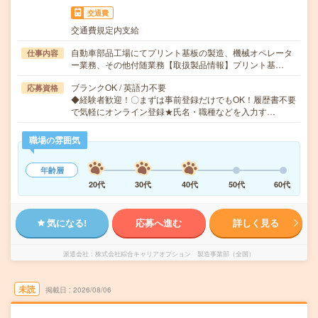
交通費
交通費規定内支給
自動車部品工場にてプリント基板の製造、機械オペレータ
仕事内容
ー業務、その他付随業務【取扱製品情報】プリント基…
ブランクOK / 英語力不要
応募資格
◆経験者歓迎！〇まずは事前登録だけでもOK！履歴書不要
で気軽にオンライン登録★氏名・職種などを入力す…
職場の雰囲気
年齢層
20代
30代
40代
50代
60代
気になる!
応募へ進む
詳しく見る
派遣会社
株式会社綜合キャリアオプション 製造事業部（全国）
未読
掲載日
2026/08/06