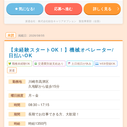
気になる!
応募へ進む
詳しく見る
派遣会社
株式会社綜合キャリアオプション 製造事業部（全国）
未読
掲載日
2026/08/05
【未経験スタートOK！】機械オペレーター/
日払いOK
職種未経験OK
交通費別途支給あり
土日祝日が休み
WEB登録OK
派遣
川崎市高津区
勤務地
久地駅から徒歩15分
月～金
曜日頻度
08:30～17:15
時間
長期でお仕事できる方、大歓迎！
期間
時給1350円
時給