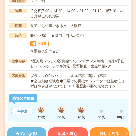
シフト制
曜日頻度
(3交替)7:00～14:20、14:00～21:20、21:10～翌7:10 ※1
時間
ヵ月単位の変形労…
長期でお仕事できる方、大歓迎！
期間
時給1450～1813円 日払いOK！
時給
交通費
交通費規定内支給
○医療用マシンの設備操作○メンテナンス点検・清掃○手直
仕事内容
しレベルのトラブル対応○品質検査・生産準備※ク…
ブランクOK / パソコンスキル不要 / 英語力不要
応募資格
◆交替勤務経験者◆工場での機械オペレーター経験者〇ま
ずは事前登録だけでもOK！履歴書不要で気軽にオン…
職場の雰囲気
年齢層
20代
30代
40代
50代
60代
気になる!
応募へ進む
詳しく見る