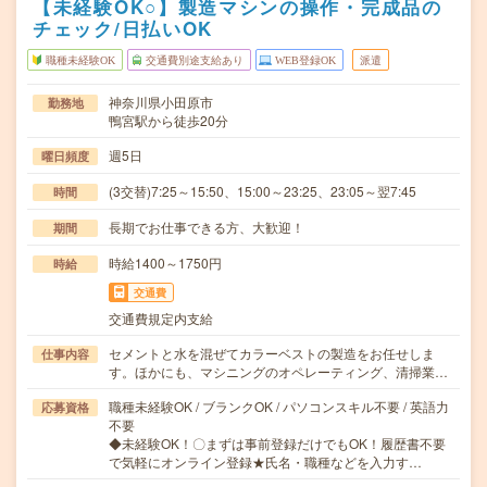
【未経験OK○】製造マシンの操作・完成品の
チェック/日払いOK
職種未経験OK
交通費別途支給あり
WEB登録OK
派遣
神奈川県小田原市
勤務地
鴨宮駅から徒歩20分
週5日
曜日頻度
(3交替)7:25～15:50、15:00～23:25、23:05～翌7:45
時間
長期でお仕事できる方、大歓迎！
期間
時給1400～1750円
時給
交通費
交通費規定内支給
セメントと水を混ぜてカラーベストの製造をお任せしま
仕事内容
す。ほかにも、マシニングのオペレーティング、清掃業…
職種未経験OK / ブランクOK / パソコンスキル不要 / 英語力
応募資格
不要
◆未経験OK！〇まずは事前登録だけでもOK！履歴書不要
で気軽にオンライン登録★氏名・職種などを入力す…