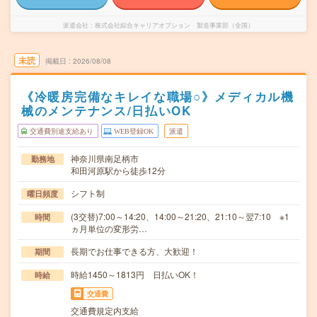
派遣会社
株式会社綜合キャリアオプション 製造事業部（全国）
未読
掲載日
2026/08/08
《冷暖房完備なキレイな職場○》メディカル機
械のメンテナンス/日払いOK
交通費別途支給あり
WEB登録OK
派遣
神奈川県南足柄市
勤務地
和田河原駅から徒歩12分
シフト制
曜日頻度
(3交替)7:00～14:20、14:00～21:20、21:10～翌7:10 ※1
時間
ヵ月単位の変形労…
長期でお仕事できる方、大歓迎！
期間
時給1450～1813円 日払いOK！
時給
交通費
交通費規定内支給