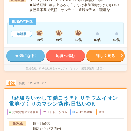
◆製造経験1年以上ある方〇まずは事前登録だけでもOK！
履歴書不要で気軽にオンライン登録★氏名・職種な…
職場の雰囲気
年齢層
20代
30代
40代
50代
60代
気になる!
応募へ進む
詳しく見る
派遣会社
株式会社綜合キャリアオプション 製造事業部（全国）
未読
掲載日
2026/08/07
《経験をいかして働こう＊》リチウムイオン
電池づくりのマシン操作/日払いOK
交通費別途支給あり
土日祝日が休み
WEB登録OK
派遣
川崎市川崎区
勤務地
川崎駅からバス25分