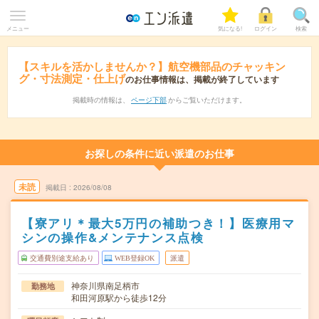
メニュー
気になる!
ログイン
検索
【スキルを活かしませんか？】航空機部品のチャッキン
グ・寸法測定・仕上げ
のお仕事情報は、掲載が終了しています
掲載時の情報は、
ページ下部
からご覧いただけます。
お探しの条件に近い派遣のお仕事
未読
掲載日
2026/08/08
【寮アリ＊最大5万円の補助つき！】医療用マ
シンの操作&メンテナンス点検
交通費別途支給あり
WEB登録OK
派遣
神奈川県南足柄市
勤務地
和田河原駅から徒歩12分