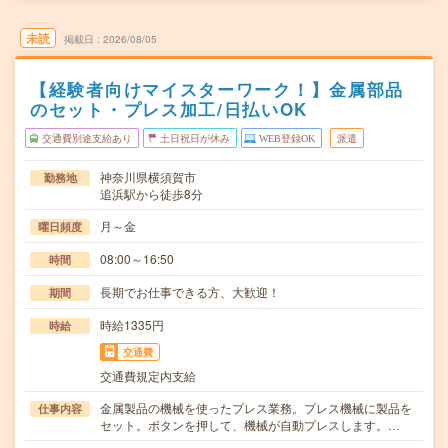
未読
掲載日
2026/08/05
【経験者向けマイスターワーク！】金属部品
のセット・プレス加工/日払いOK
交通費別途支給あり
土日祝日が休み
WEB登録OK
派遣
神奈川県横須賀市
勤務地
追浜駅から徒歩8分
月～金
曜日頻度
08:00～16:50
時間
長期でお仕事できる方、大歓迎！
期間
時給1335円
時給
交通費
交通費規定内支給
金属製品の機械を使ったプレス業務。プレス機械に製品を
仕事内容
セット。ボタンを押して、機械が自動プレスします。…