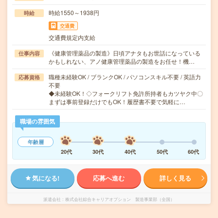
時給1550～1938円
時給
交通費
交通費規定内支給
《健康管理薬品の製造》日頃アナタもお世話になっている
仕事内容
かもしれない、アノ健康管理薬品の製造をお任せ！機…
職種未経験OK / ブランクOK / パソコンスキル不要 / 英語力
応募資格
不要
◆未経験OK！◇フォークリフト免許所持者もカツヤク中〇
まずは事前登録だけでもOK！履歴書不要で気軽に…
職場の雰囲気
年齢層
20代
30代
40代
50代
60代
気になる!
応募へ進む
詳しく見る
派遣会社
株式会社綜合キャリアオプション 製造事業部（全国）