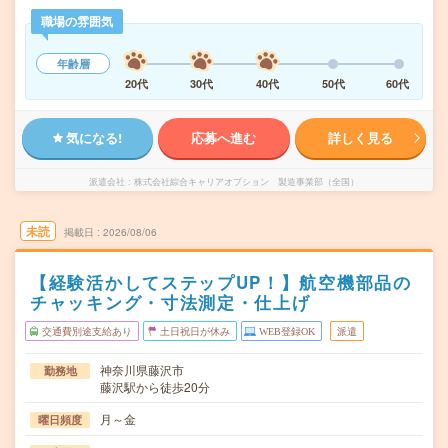
職場の雰囲気
年齢層
20代
30代
40代
50代
60代
気になる!
応募へ進む
詳しく見る
派遣会社
株式会社綜合キャリアオプション 製造事業部（全国）
未読
掲載日
2026/08/06
【経験活かしてステップUP！】航空機部品の
チャッキング・寸法測定・仕上げ
交通費別途支給あり
土日祝日が休み
WEB登録OK
派遣
神奈川県藤沢市
勤務地
藤沢駅から徒歩20分
月～金
曜日頻度