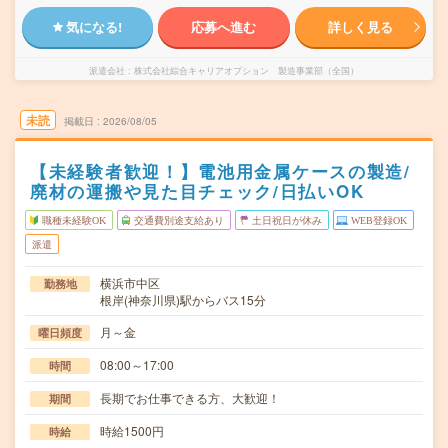
気になる!
応募へ進む
詳しく見る
派遣会社
株式会社綜合キャリアオプション 製造事業部（全国）
未読
掲載日
2026/08/05
【未経験者歓迎！】電池用金属ケースの製造/
廃材の運搬や見た目チェック/日払いOK
職種未経験OK
交通費別途支給あり
土日祝日が休み
WEB登録OK
派遣
横浜市中区
勤務地
根岸(神奈川県)駅からバス15分
月～金
曜日頻度
08:00～17:00
時間
長期でお仕事できる方、大歓迎！
期間
時給1500円
時給