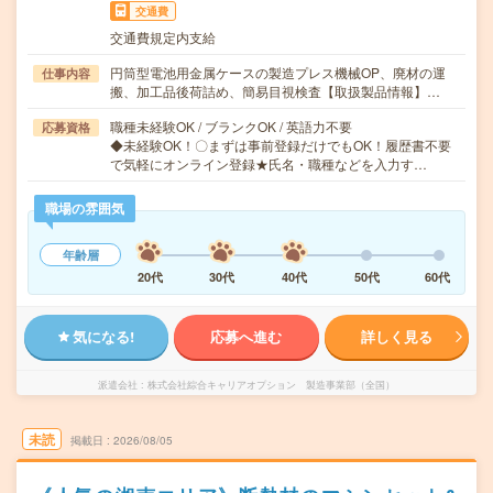
交通費
交通費規定内支給
円筒型電池用金属ケースの製造プレス機械OP、廃材の運
仕事内容
搬、加工品後荷詰め、簡易目視検査【取扱製品情報】…
職種未経験OK / ブランクOK / 英語力不要
応募資格
◆未経験OK！〇まずは事前登録だけでもOK！履歴書不要
で気軽にオンライン登録★氏名・職種などを入力す…
職場の雰囲気
年齢層
20代
30代
40代
50代
60代
気になる!
応募へ進む
詳しく見る
派遣会社
株式会社綜合キャリアオプション 製造事業部（全国）
未読
掲載日
2026/08/05