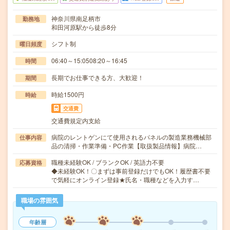
神奈川県南足柄市
勤務地
和田河原駅から徒歩8分
シフト制
曜日頻度
06:40～15:0508:20～16:45
時間
長期でお仕事できる方、大歓迎！
期間
時給1500円
時給
交通費
交通費規定内支給
病院のレントゲンにて使用されるパネルの製造業務機械部
仕事内容
品の清掃・作業準備・PC作業【取扱製品情報】病院…
職種未経験OK / ブランクOK / 英語力不要
応募資格
◆未経験OK！〇まずは事前登録だけでもOK！履歴書不要
で気軽にオンライン登録★氏名・職種などを入力す…
職場の雰囲気
年齢層