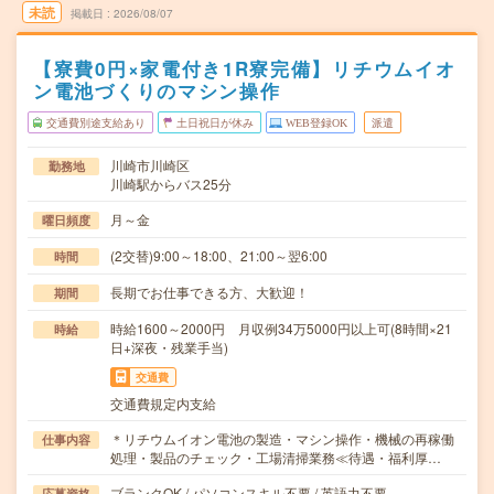
未読
掲載日
2026/08/07
【寮費0円×家電付き1R寮完備】リチウムイオ
ン電池づくりのマシン操作
交通費別途支給あり
土日祝日が休み
WEB登録OK
派遣
川崎市川崎区
勤務地
川崎駅からバス25分
月～金
曜日頻度
(2交替)9:00～18:00、21:00～翌6:00
時間
長期でお仕事できる方、大歓迎！
期間
時給1600～2000円 月収例34万5000円以上可(8時間×21
時給
日+深夜・残業手当)
交通費
交通費規定内支給
＊リチウムイオン電池の製造・マシン操作・機械の再稼働
仕事内容
処理・製品のチェック・工場清掃業務≪待遇・福利厚…
ブランクOK / パソコンスキル不要 / 英語力不要
応募資格