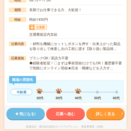
時間
長期でお仕事できる方、大歓迎！
期間
時給1450円
時給
交通費
交通費規定内支給
・材料を機械にセットしボタンを押す・出来上がった製品
仕事内容
を取り出して検査し次の工程に渡す【取り扱い製品情…
ブランクOK / 英語力不要
応募資格
◆経験者歓迎！〇まずは事前登録だけでもOK！履歴書不要
で気軽にオンライン登録★氏名・職種などを入力す…
職場の雰囲気
年齢層
20代
30代
40代
50代
60代
気になる!
応募へ進む
詳しく見る
派遣会社
株式会社綜合キャリアオプション 製造事業部（全国）