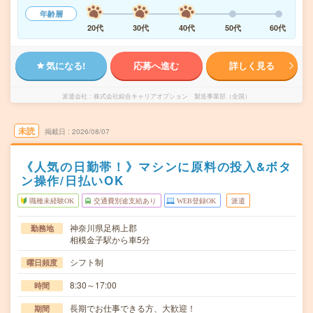
年齢層
20代
30代
40代
50代
60代
気になる!
応募へ進む
詳しく見る
派遣会社
株式会社綜合キャリアオプション 製造事業部（全国）
未読
掲載日
2026/08/07
《人気の日勤帯！》マシンに原料の投入&ボタ
ン操作/日払いOK
職種未経験OK
交通費別途支給あり
WEB登録OK
派遣
神奈川県足柄上郡
勤務地
相模金子駅から車5分
シフト制
曜日頻度
8:30～17:00
時間
長期でお仕事できる方、大歓迎！
期間