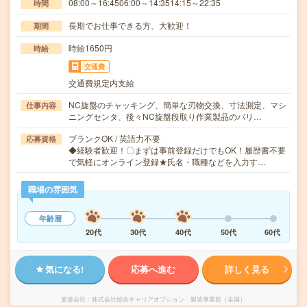
08:00～16:4506:00～14:3514:15～22:35
時間
長期でお仕事できる方、大歓迎！
期間
時給1650円
時給
交通費
交通費規定内支給
NC旋盤のチャッキング、簡単な刃物交換、寸法測定、マシ
仕事内容
ニングセンタ、後々NC旋盤段取り作業製品のバリ…
ブランクOK / 英語力不要
応募資格
◆経験者歓迎！〇まずは事前登録だけでもOK！履歴書不要
で気軽にオンライン登録★氏名・職種などを入力す…
職場の雰囲気
年齢層
20代
30代
40代
50代
60代
気になる!
応募へ進む
詳しく見る
派遣会社
株式会社綜合キャリアオプション 製造事業部（全国）