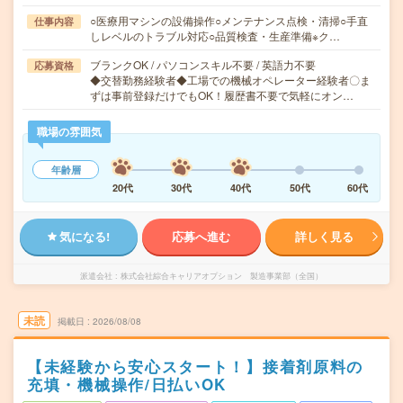
○医療用マシンの設備操作○メンテナンス点検・清掃○手直
仕事内容
しレベルのトラブル対応○品質検査・生産準備※ク…
ブランクOK / パソコンスキル不要 / 英語力不要
応募資格
◆交替勤務経験者◆工場での機械オペレーター経験者〇ま
ずは事前登録だけでもOK！履歴書不要で気軽にオン…
職場の雰囲気
年齢層
20代
30代
40代
50代
60代
気になる!
応募へ進む
詳しく見る
派遣会社
株式会社綜合キャリアオプション 製造事業部（全国）
未読
掲載日
2026/08/08
【未経験から安心スタート！】接着剤原料の
充填・機械操作/日払いOK