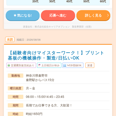
20代
30代
40代
50代
60代
気になる!
応募へ進む
詳しく見る
派遣会社
株式会社綜合キャリアオプション 製造事業部（全国）
未読
掲載日
2026/08/06
【経験者向けマイスターワーク！】プリント
基板の機械操作・製造/日払いOK
交通費別途支給あり
土日祝日が休み
WEB登録OK
派遣
神奈川県秦野市
勤務地
秦野駅からバス15分
月～金
曜日頻度
06:00～15:0014:45～23:45
時間
長期でお仕事できる方、大歓迎！
期間
時給1650円
時給