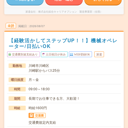
派遣会社
株式会社綜合キャリアオプション 製造事業部（全国）
未読
掲載日
2026/08/07
【経験活かしてステップUP！！】機械オペレ
ーター/日払いOK
交通費別途支給あり
土日祝日が休み
WEB登録OK
派遣
川崎市川崎区
勤務地
川崎駅からバス25分
月～金
曜日頻度
09:00～18:00
時間
長期でお仕事できる方、大歓迎！
期間
時給1600円
時給
交通費
交通費規定内支給