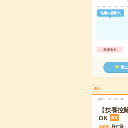
職場の雰囲気
派遣会社
気
未読
掲載日
2026/08/06
【扶養控
OK
派遣
軽作業・
派遣先