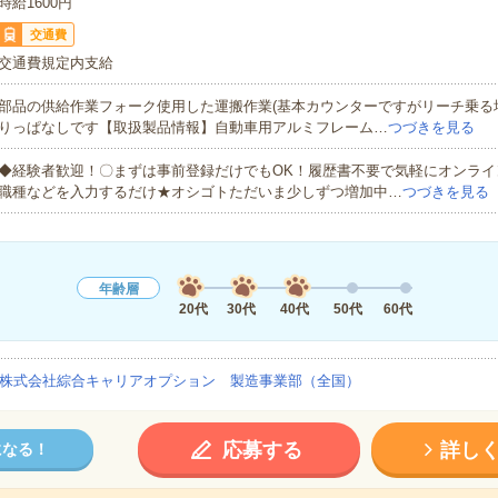
時給1600円
交通費
交通費規定内支給
部品の供給作業フォーク使用した運搬作業(基本カウンターですがリーチ乗る
りっぱなしです【取扱製品情報】自動車用アルミフレーム…
つづきを見る
◆経験者歓迎！〇まずは事前登録だけでもOK！履歴書不要で気軽にオンライ
職種などを入力するだけ★オシゴトただいま少しずつ増加中…
つづきを見る
年齢層
20代
30代
40代
50代
60代
株式会社綜合キャリアオプション 製造事業部（全国）
応募する
詳し
になる！