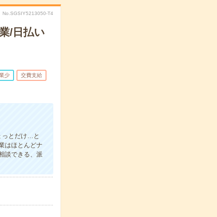
No.SGSIY5213050-T4
業/日払い
業少
交費支給
ょっとだけ…と
業はほとんどナ
相談できる、派