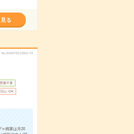
く見る
No.SGSIY5213941-T3
歴書不要
日払いOK
≫残業は月20