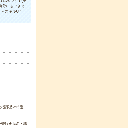
ばOKです！(規
自分にもできそ
らスキルUP・
空機部品≪待遇・
ン登録★氏名・職