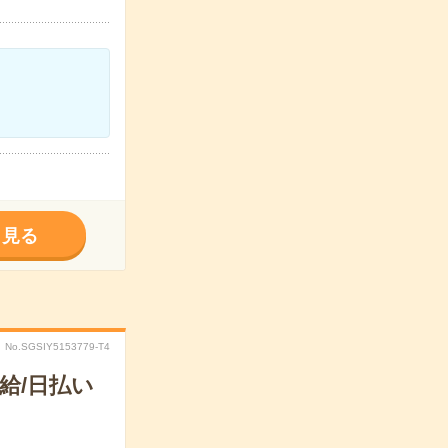
く見る
No.SGSIY5153779-T4
給/日払い