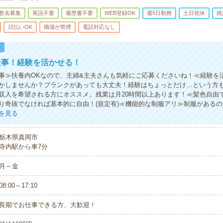
数名募集
英語不要
履歴書不要
WEB登録OK
週5日勤務
土日祝休
残
日払いOK
職場が禁煙
電話対応なし
！
仕事！経験を活かせる！
事≫扶養内OKなので、主婦&主夫さんも気軽にご応募くださいね！≪経験を
かしませんか？ブランクがあっても大丈夫！経験はちょっとだけ…という方も
収入を希望される方にオススメ。残業は月20時間以上あります！≪髪色自由
り奇抜でなければ基本的に自由！(規定有)≪機能的な制服アリ≫制服がある
を見る
栃木県真岡市
寺内駅から車7分
月～金
08:00～17:10
長期でお仕事できる方、大歓迎！