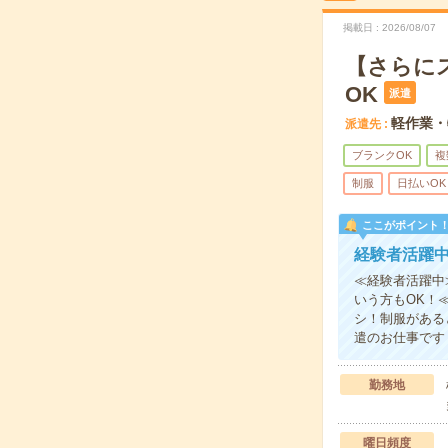
掲載日
2026/08/07
【さらに
OK
派遣
軽作業・
派遣先
ブランクOK
複
制服
日払いOK
ここがポイント
経験者活躍
≪経験者活躍中
いう方もOK！
シ！制服がある
遣のお仕事です
勤務地
曜日頻度