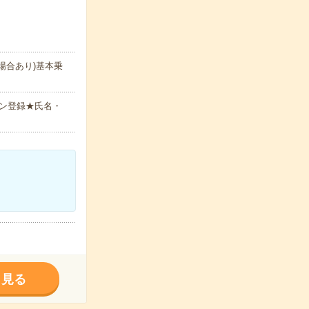
場合あり)基本乗
ン登録★氏名・
く見る