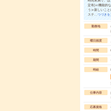
時間未満で、ほ
定有)≪機能的
う≫新しいこと
ステ…
つづきを
勤務地
曜日頻度
時間
期間
時給
仕事内容
応募資格