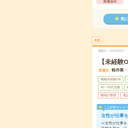
派遣会社
気
未読
掲載日
2026/08/07
【未経験
軽作業・
派遣先
職種未経験OK
40～50代活躍
職場が禁煙
電
ここがポイント
女性が仕事を
≪女性が仕事を