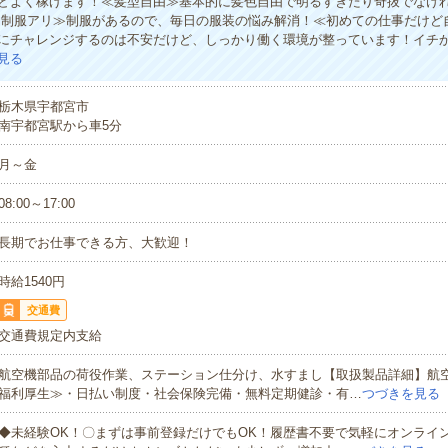
どよく稼げます！≪髪型自由≫基本的に髪色自由で明るすぎたり奇抜でなけれ
な制服アリ≫制服があるので、毎日の服装の悩み解消！≪初めての仕事だけど
にチャレンジするのは不安だけど、しっかり働く環境が整っています！イチか
見る
栃木県宇都宮市
南宇都宮駅から車5分
月～金
08:00～17:00
長期でお仕事できる方、大歓迎！
時給1540円
交通費
交通費規定内支給
航空機部品の荷役作業、ステーション仕分け、水すまし【取扱製品詳細】航
福利厚生≫・日払い制度・社会保険完備・無料定期健診・有…
つづきを見る
◆未経験OK！〇まずは事前登録だけでもOK！履歴書不要で気軽にオンライ