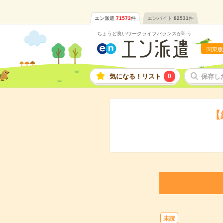
エン派遣
71573
件
エンバイト
82531
件
ちょうど良いワークライフバランスが叶う
関東版
気になる！リスト
0
保存し
【
未読