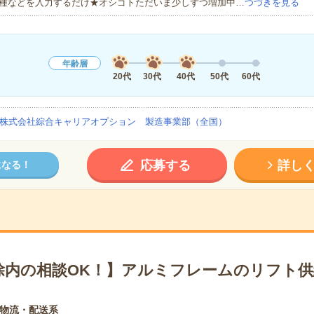
種などを入力するだけ★オシゴトただいま少しずつ増加中…
つづきを見る
年齢層
20代
30代
40代
50代
60代
株式会社綜合キャリアオプション 製造事業部（全国）
応募する
詳し
になる！
除内の相談OK！】アルミフレームのリフト供
物流・配送系