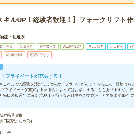
スキルUP！経験者歓迎！】フォークリフト作
物流・配送系
数名募集
英語不要
履歴書不要
WEB登録OK
週5日勤務
土日祝休
残
職場が禁煙
電話対応なし
！
中！プライベートが充実する！
≫これまでの経験を活かしませんか？ブランクがあっても大丈夫！経験はち
≪プライベートが充実する≫場合によってはお願いすることもありますが、残
と毎日の服選びに悩まずOK！≪様々なお仕事をご提案≫一人で悩まず気軽に
！
栃木県芳賀郡
多田羅駅から車7分
月～金