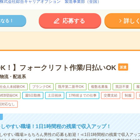
株式会社綜合キャリアオプション 製造事業部（全国）
応募する
詳し
になる！
OK！】フォークリフト作業/日払いOK
派遣
物流・配送系
社会人未経験OK
ブランクOK
既卒第二新卒OK
複数名募集
英語不要
履
WEB登録OK
週5日勤務
土日祝休
17時前までの仕事
交費支給
制服
話対応なし
！
しやすい職場！1日1時間程の残業で収入アップ！
しやすい職場≫もちろん男性の応募も歓迎！≪1日1時間程の残業で収入アップ