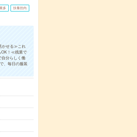
業多
扶養控内
活かせる≫これ
OK！≪残業で
で自分らしく働
ので、毎日の服装