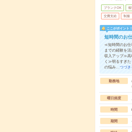
ブランクOK
複
交費支給
制服
ここがポイント
短時間のお
≪短時間のお仕
までの経験を活
収入アップ≫高
く≫明るすぎた
の悩み…
つづき
勤務地
曜日頻度
時間
期間