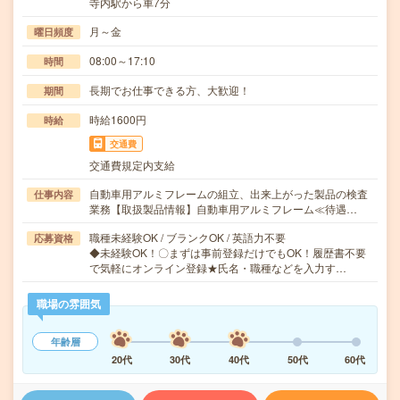
寺内駅から車7分
月～金
曜日頻度
08:00～17:10
時間
長期でお仕事できる方、大歓迎！
期間
時給1600円
時給
交通費
交通費規定内支給
自動車用アルミフレームの組立、出来上がった製品の検査
仕事内容
業務【取扱製品情報】自動車用アルミフレーム≪待遇…
職種未経験OK / ブランクOK / 英語力不要
応募資格
◆未経験OK！〇まずは事前登録だけでもOK！履歴書不要
で気軽にオンライン登録★氏名・職種などを入力す…
職場の雰囲気
年齢層
20代
30代
40代
50代
60代