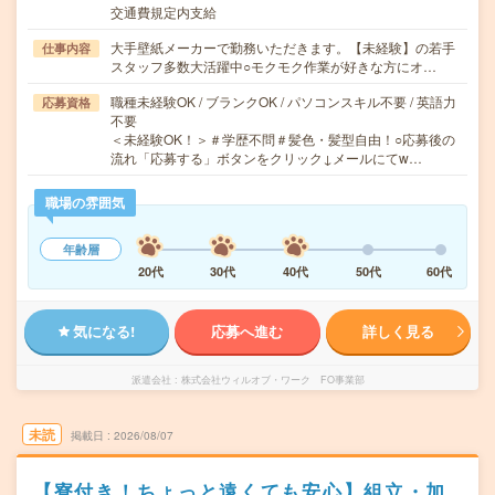
交通費規定内支給
大手壁紙メーカーで勤務いただきます。【未経験】の若手
仕事内容
スタッフ多数大活躍中○モクモク作業が好きな方にオ…
職種未経験OK / ブランクOK / パソコンスキル不要 / 英語力
応募資格
不要
＜未経験OK！＞＃学歴不問＃髪色・髪型自由！○応募後の
流れ「応募する」ボタンをクリック↓メールにてw…
職場の雰囲気
年齢層
20代
30代
40代
50代
60代
気になる!
応募へ進む
詳しく見る
派遣会社
株式会社ウィルオブ・ワーク FO事業部
未読
掲載日
2026/08/07
【寮付き！ちょっと遠くても安心】組立・加