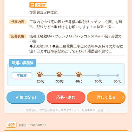
交通費
交通費規定内支給
工場内での住宅の床や天井板の取付/キッチン、玄関、お風
仕事内容
呂、配線などの取付けをお願いします！≪待遇・福…
職種未経験OK / ブランクOK / パソコンスキル不要 / 英語力
応募資格
不要
◆未経験OK！◆第二種電機工事士の資格をお持ちの方も歓
迎！〇まずは事前登録だけでもOK！履歴書不要で…
職場の雰囲気
年齢層
20代
30代
40代
50代
60代
気になる!
応募へ進む
詳しく見る
派遣会社
株式会社綜合キャリアオプション 製造事業部（全国）
未読
掲載日
2026/08/06