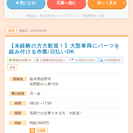
気になる!
応募へ進む
詳しく見る
派遣会社
株式会社綜合キャリアオプション 製造事業部（全国）
未読
掲載日
2026/08/06
【未経験の方大歓迎！】大型車両にパーツを
組み付ける作業/日払いOK
職種未経験OK
交通費別途支給あり
土日祝日が休み
WEB登録OK
派遣
栃木県佐野市
勤務地
佐野駅から車10分
月～金
曜日頻度
08:20～17:00
時間
長期でお仕事できる方、大歓迎！
期間
時給1600円
時給
交通費