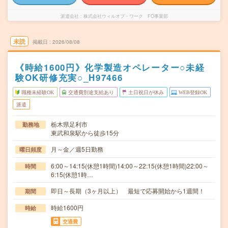
派遣会社
株式会社ウィルオブ・ワーク FO事業部
未読
掲載日
2026/08/08
《時給1600円》化学製造オペレーター○未経
験OK研修充実○_H97466
職種未経験OK
交通費別途支給あり
土日祝日が休み
WEB登録OK
派遣
栃木県足利市
勤務地
東武和泉駅から徒歩15分
月～金／週5日勤務
曜日頻度
6:00～14:15(休憩1時間)14:00～22:15(休憩1時間)22:00～
時間
6:15(休憩1時…
即日～長期（3ヶ月以上） 最短で応募開始から1週間！
期間
時給1600円
時給
交通費