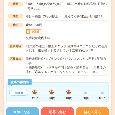
8:00～16:50(休憩0:50)9:00～15:00▼時短勤務詳細1日勤務
時間
6時間以上
即日～長期（3ヶ月以上） 最短で応募開始から1週間！
期間
時給1200円
時給
交通費
交通費規定内支給
抵抗器の組立・検査スタッフ 自動車やエアコンなどに使用
仕事内容
される「抵抗器」を製造している工場でのお仕事…
職種未経験OK / ブランクOK / パソコンスキル不要 / 英語力
応募資格
不要
＜未経験OK！＞＃学歴不問＃髪色・髪型自由！○応募後の
流れ「応募する」ボタンをクリック↓メールにてw…
職場の雰囲気
年齢層
20代
30代
40代
50代
60代
気になる!
応募へ進む
詳しく見る