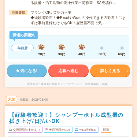
る設備・治工具類の洗浄作業出荷作業、SA充填作…
ブランクOK / 英語力不要
応募資格
◆経験者歓迎！◆ExcelやWordの操作できる方歓迎！〇ま
ずは事前登録だけでもOK！履歴書不要で気…
職場の雰囲気
年齢層
20代
30代
40代
50代
60代
気になる!
応募へ進む
詳しく見る
派遣会社
株式会社綜合キャリアオプション 製造事業部（全国）
未読
掲載日
2026/08/08
【経験者歓迎！】シャンプーボトル成型機の
拭き上げ/日払いOK
交通費別途支給あり
土日祝日が休み
WEB登録OK
派遣