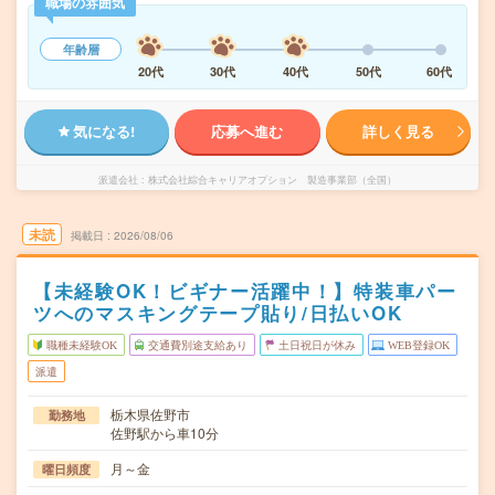
職場の雰囲気
年齢層
20代
30代
40代
50代
60代
気になる!
応募へ進む
詳しく見る
派遣会社
株式会社綜合キャリアオプション 製造事業部（全国）
未読
掲載日
2026/08/06
【未経験OK！ビギナー活躍中！】特装車パー
ツへのマスキングテープ貼り/日払いOK
職種未経験OK
交通費別途支給あり
土日祝日が休み
WEB登録OK
派遣
栃木県佐野市
勤務地
佐野駅から車10分
月～金
曜日頻度