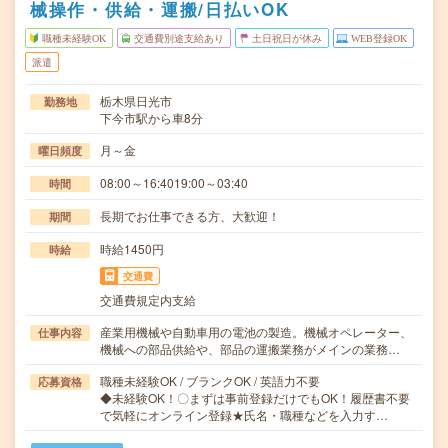
械操作・供給・運搬/日払いOK
職種未経験OK
交通費別途支給あり
土日祝日が休み
WEB登録OK
派遣
栃木県日光市
勤務地
下今市駅から車8分
月～金
曜日頻度
08:00～16:4019:00～03:40
時間
長期でお仕事できる方、大歓迎！
期間
時給1450円
時給
交通費
交通費規定内支給
産業用機械や自動車用の電池の製造。機械オペレーター、
仕事内容
機械への部品供給や、部品の運搬業務がメインの業務…
職種未経験OK / ブランクOK / 英語力不要
応募資格
◆未経験OK！〇まずは事前登録だけでもOK！履歴書不要
で気軽にオンライン登録★氏名・職種などを入力す…