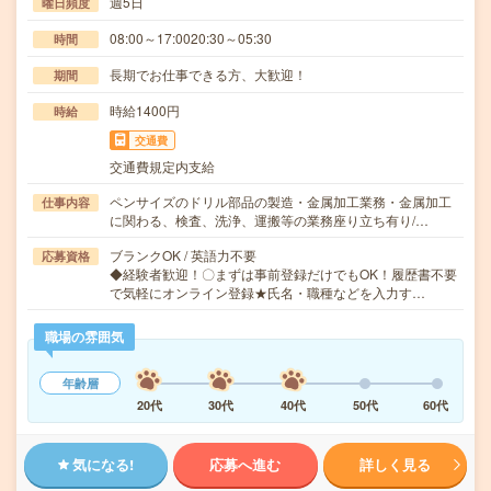
週5日
曜日頻度
08:00～17:0020:30～05:30
時間
長期でお仕事できる方、大歓迎！
期間
時給1400円
時給
交通費
交通費規定内支給
ペンサイズのドリル部品の製造・金属加工業務・金属加工
仕事内容
に関わる、検査、洗浄、運搬等の業務座り立ち有り/…
ブランクOK / 英語力不要
応募資格
◆経験者歓迎！〇まずは事前登録だけでもOK！履歴書不要
で気軽にオンライン登録★氏名・職種などを入力す…
職場の雰囲気
年齢層
20代
30代
40代
50代
60代
気になる!
応募へ進む
詳しく見る