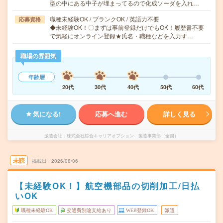
型の中にある中子が埋まってるので化成ソーダを入れ…
職種未経験OK / ブランクOK / 英語力不要
応募資格
◆未経験OK！〇まずは事前登録だけでもOK！履歴書不要
で気軽にオンライン登録★氏名・職種などを入力す…
職場の雰囲気
年齢層
20代
30代
40代
50代
60代
気になる!
応募へ進む
詳しく見る
派遣会社
株式会社綜合キャリアオプション 製造事業部（全国）
未読
掲載日
2026/08/06
【未経験OK！】航空機部品の切削加工/日払
いOK
職種未経験OK
交通費別途支給あり
WEB登録OK
派遣