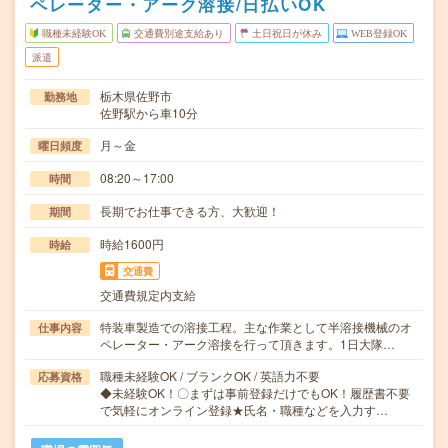
ペレーター・アーク溶接/日払いOK
職種未経験OK
交通費別途支給あり
土日祝日が休み
WEB登録OK
派遣
栃木県佐野市
勤務地
佐野駅から車10分
月～金
曜日頻度
08:20～17:00
時間
長期でお仕事できる方、大歓迎！
期間
時給1600円
時給
交通費
交通費規定内支給
特装車製造での溶接工程。主な作業として半溶接機械のオ
仕事内容
ペレーター・アーク溶接を行って頂きます。1日大隊…
職種未経験OK / ブランクOK / 英語力不要
応募資格
◆未経験OK！〇まずは事前登録だけでもOK！履歴書不要
で気軽にオンライン登録★氏名・職種などを入力す…