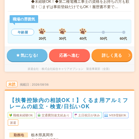
◆未経験OK！◆第二種電機工事士の資格をお持ちの方も歓
迎！〇まずは事前登録だけでもOK！履歴書不要で…
職場の雰囲気
年齢層
20代
30代
40代
50代
60代
気になる!
応募へ進む
詳しく見る
派遣会社
株式会社綜合キャリアオプション 製造事業部（全国）
未読
掲載日
2026/08/06
【扶養控除内の相談OK！】くるま用アルミフ
レームの組立・検査/日払いOK
職種未経験OK
交通費別途支給あり
土日祝日が休み
WEB登録OK
派遣
栃木県真岡市
勤務地