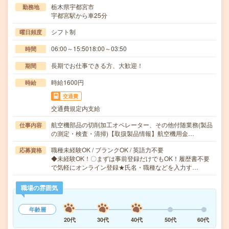
栃木県宇都宮市
勤務地
宇都宮駅から車25分
シフト制
曜日頻度
06:00～15:5018:00～03:50
時間
長期でお仕事できる方、大歓迎！
期間
時給1600円
時給
交通費
交通費規定内支給
航空機部品の切削加工オペレーター、その他付随業務(製品
仕事内容
の測定・検査・清掃)【取扱製品情報】航空機用金…
職種未経験OK / ブランクOK / 英語力不要
応募資格
◆未経験OK！〇まずは事前登録だけでもOK！履歴書不要
で気軽にオンライン登録★氏名・職種などを入力す…
職場の雰囲気
年齢層
20代
30代
40代
50代
60代