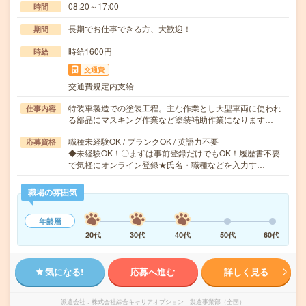
08:20～17:00
時間
長期でお仕事できる方、大歓迎！
期間
時給1600円
時給
交通費
交通費規定内支給
特装車製造での塗装工程。主な作業とし大型車両に使われ
仕事内容
る部品にマスキング作業など塗装補助作業になります…
職種未経験OK / ブランクOK / 英語力不要
応募資格
◆未経験OK！〇まずは事前登録だけでもOK！履歴書不要
で気軽にオンライン登録★氏名・職種などを入力す…
職場の雰囲気
年齢層
20代
30代
40代
50代
60代
気になる!
応募へ進む
詳しく見る
派遣会社
株式会社綜合キャリアオプション 製造事業部（全国）