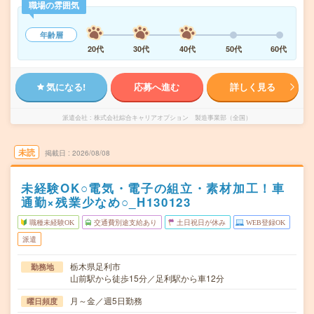
職場の雰囲気
年齢層
20代
30代
40代
50代
60代
気になる!
応募へ進む
詳しく見る
派遣会社
株式会社綜合キャリアオプション 製造事業部（全国）
未読
掲載日
2026/08/08
未経験OK○電気・電子の組立・素材加工！車
通勤×残業少なめ○_H130123
職種未経験OK
交通費別途支給あり
土日祝日が休み
WEB登録OK
派遣
栃木県足利市
勤務地
山前駅から徒歩15分／足利駅から車12分
月～金／週5日勤務
曜日頻度