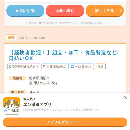
気になる!
応募へ進む
詳しく見る
派遣会社
株式会社綜合キャリアオプション 製造事業部（全国）
未読
掲載日
2026/08/06
【経験者歓迎！】組立・加工・食品製造など/
日払いOK
交通費別途支給あり
土日祝日が休み
WEB登録OK
派遣
栃木県鹿沼市
勤務地
鹿沼駅から車15分
月～金
曜日頻度
大人気！
08:15～17:10
時間
エン派遣アプリ
派遣のお仕事情報がたくさん！プッシュ通知で受け取ろう！
長期でお仕事できる方、大歓迎！
期間
時給1650円
時給
アプリをダウンロード
交通費