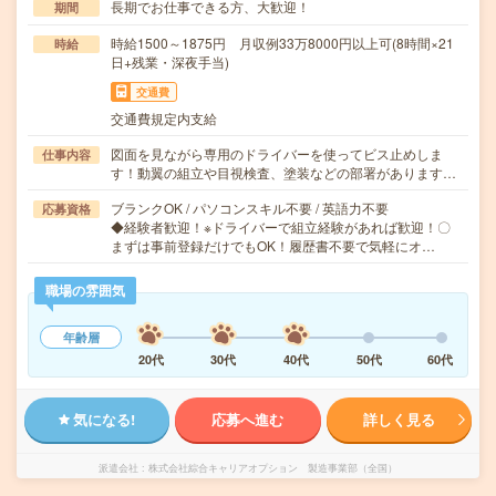
長期でお仕事できる方、大歓迎！
期間
時給1500～1875円 月収例33万8000円以上可(8時間×21
時給
日+残業・深夜手当)
交通費
交通費規定内支給
図面を見ながら専用のドライバーを使ってビス止めしま
仕事内容
す！動翼の組立や目視検査、塗装などの部署があります…
ブランクOK / パソコンスキル不要 / 英語力不要
応募資格
◆経験者歓迎！※ドライバーで組立経験があれば歓迎！〇
まずは事前登録だけでもOK！履歴書不要で気軽にオ…
職場の雰囲気
年齢層
20代
30代
40代
50代
60代
気になる!
応募へ進む
詳しく見る
派遣会社
株式会社綜合キャリアオプション 製造事業部（全国）