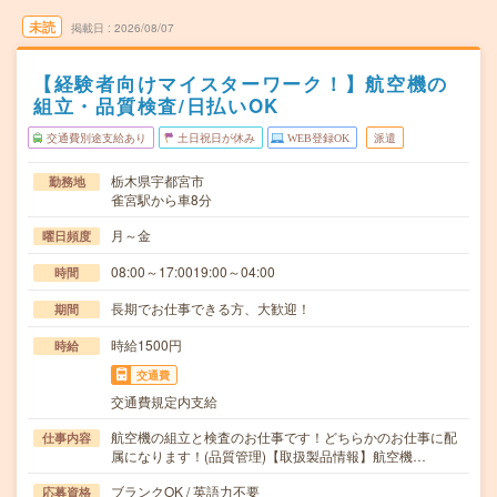
未読
掲載日
2026/08/07
【経験者向けマイスターワーク！】航空機の
組立・品質検査/日払いOK
交通費別途支給あり
土日祝日が休み
WEB登録OK
派遣
栃木県宇都宮市
勤務地
雀宮駅から車8分
月～金
曜日頻度
08:00～17:0019:00～04:00
時間
長期でお仕事できる方、大歓迎！
期間
時給1500円
時給
交通費
交通費規定内支給
航空機の組立と検査のお仕事です！どちらかのお仕事に配
仕事内容
属になります！(品質管理)【取扱製品情報】航空機…
ブランクOK / 英語力不要
応募資格