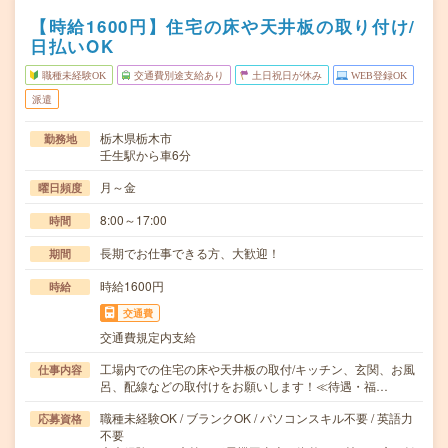
【時給1600円】住宅の床や天井板の取り付け/
日払いOK
職種未経験OK
交通費別途支給あり
土日祝日が休み
WEB登録OK
派遣
栃木県栃木市
勤務地
壬生駅から車6分
月～金
曜日頻度
8:00～17:00
時間
長期でお仕事できる方、大歓迎！
期間
時給1600円
時給
交通費
交通費規定内支給
工場内での住宅の床や天井板の取付/キッチン、玄関、お風
仕事内容
呂、配線などの取付けをお願いします！≪待遇・福…
職種未経験OK / ブランクOK / パソコンスキル不要 / 英語力
応募資格
不要