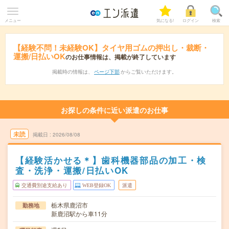
メニュー
気になる!
ログイン
検索
【経験不問！未経験OK】タイヤ用ゴムの押出し・裁断・
運搬/日払いOK
のお仕事情報は、掲載が終了しています
掲載時の情報は、
ページ下部
からご覧いただけます。
お探しの条件に近い派遣のお仕事
未読
掲載日
2026/08/08
【経験活かせる＊】歯科機器部品の加工・検
査・洗浄・運搬/日払いOK
交通費別途支給あり
WEB登録OK
派遣
栃木県鹿沼市
勤務地
新鹿沼駅から車11分