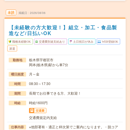
未読
掲載日
2026/08/06
【未経験の方大歓迎！】組立・加工・食品製
造など/日払いOK
職種未経験OK
交通費別途支給あり
土日祝日が休み
WEB登録OK
派遣
栃木県宇都宮市
勤務地
岡本(栃木県)駅から車7分
月～金
曜日頻度
08:30～17:30
時間
長期でお仕事できる方、大歓迎！
期間
時給1600円
時給
交通費
交通費規定内支給
※他部署有・適正と枠次第でご案内になります。・脱コア
仕事内容