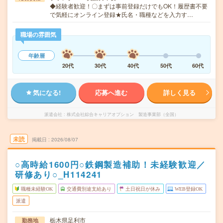
◆経験者歓迎！〇まずは事前登録だけでもOK！履歴書不要
で気軽にオンライン登録★氏名・職種などを入力す…
職場の雰囲気
年齢層
20代
30代
40代
50代
60代
気になる!
応募へ進む
詳しく見る
派遣会社
株式会社綜合キャリアオプション 製造事業部（全国）
未読
掲載日
2026/08/07
○高時給1600円○鉄鋼製造補助！未経験歓迎／
研修あり○_H114241
職種未経験OK
交通費別途支給あり
土日祝日が休み
WEB登録OK
派遣
栃木県足利市
勤務地