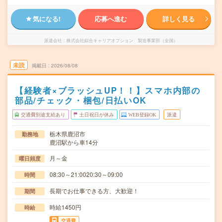
気になる!
応募へ進む
詳しく見る
派遣会社
株式会社綜合キャリアオプション 製造事業部（全国）
未読
掲載日
2026/08/08
【経験者×ブラッシュUP！！】スマホ内部の
部品/チェック・梱包/日払いOK
交通費別途支給あり
土日祝日が休み
WEB登録OK
派遣
栃木県鹿沼市
勤務地
鹿沼駅から車14分
月～金
曜日頻度
08:30～21:0020:30～09:00
時間
長期でお仕事できる方、大歓迎！
期間
時給1450円
時給
交通費