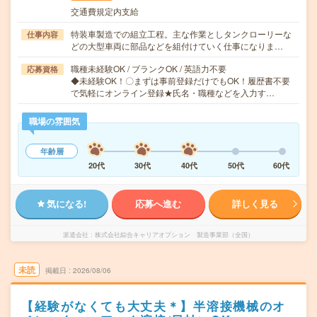
交通費規定内支給
特装車製造での組立工程。主な作業としタンクローリーな
仕事内容
どの大型車両に部品などを組付けていく仕事になりま…
職種未経験OK / ブランクOK / 英語力不要
応募資格
◆未経験OK！〇まずは事前登録だけでもOK！履歴書不要
で気軽にオンライン登録★氏名・職種などを入力す…
職場の雰囲気
年齢層
20代
30代
40代
50代
60代
気になる!
応募へ進む
詳しく見る
派遣会社
株式会社綜合キャリアオプション 製造事業部（全国）
未読
掲載日
2026/08/06
【経験がなくても大丈夫＊】半溶接機械のオ