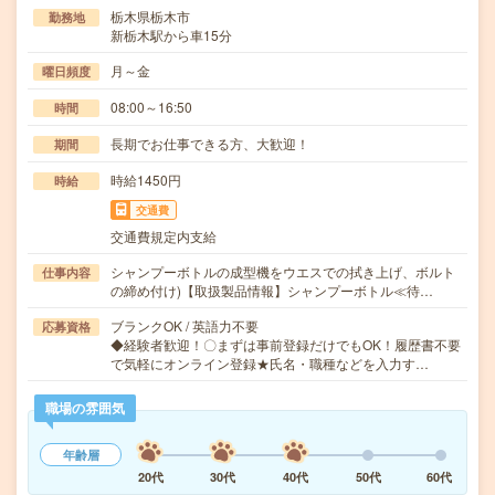
栃木県栃木市
勤務地
新栃木駅から車15分
月～金
曜日頻度
08:00～16:50
時間
長期でお仕事できる方、大歓迎！
期間
時給1450円
時給
交通費
交通費規定内支給
シャンプーボトルの成型機をウエスでの拭き上げ、ボルト
仕事内容
の締め付け)【取扱製品情報】シャンプーボトル≪待…
ブランクOK / 英語力不要
応募資格
◆経験者歓迎！〇まずは事前登録だけでもOK！履歴書不要
で気軽にオンライン登録★氏名・職種などを入力す…
職場の雰囲気
年齢層
20代
30代
40代
50代
60代