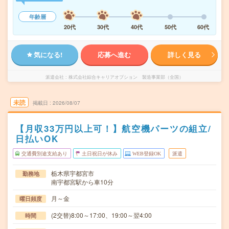
年齢層
20代
30代
40代
50代
60代
気になる!
応募へ進む
詳しく見る
派遣会社
株式会社綜合キャリアオプション 製造事業部（全国）
未読
掲載日
2026/08/07
【月収33万円以上可！】航空機パーツの組立/
日払いOK
交通費別途支給あり
土日祝日が休み
WEB登録OK
派遣
栃木県宇都宮市
勤務地
南宇都宮駅から車10分
月～金
曜日頻度
(2交替)8:00～17:00、19:00～翌4:00
時間