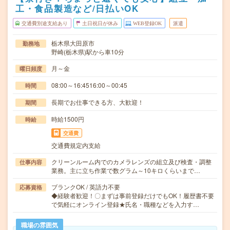
工・食品製造など/日払いOK
交通費別途支給あり
土日祝日が休み
WEB登録OK
派遣
栃木県大田原市
勤務地
野崎(栃木県)駅から車10分
月～金
曜日頻度
08:00～16:4516:00～00:45
時間
長期でお仕事できる方、大歓迎！
期間
時給1500円
時給
交通費
交通費規定内支給
クリーンルーム内でのカメラレンズの組立及び検査・調整
仕事内容
業務。主に立ち作業で数グラム～10キロくらいまで…
ブランクOK / 英語力不要
応募資格
◆経験者歓迎！〇まずは事前登録だけでもOK！履歴書不要
で気軽にオンライン登録★氏名・職種などを入力す…
職場の雰囲気