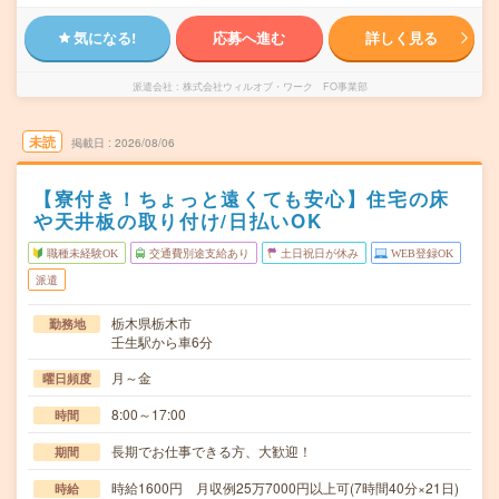
気になる!
応募へ進む
詳しく見る
派遣会社
株式会社ウィルオブ・ワーク FO事業部
未読
掲載日
2026/08/06
【寮付き！ちょっと遠くても安心】住宅の床
や天井板の取り付け/日払いOK
職種未経験OK
交通費別途支給あり
土日祝日が休み
WEB登録OK
派遣
栃木県栃木市
勤務地
壬生駅から車6分
月～金
曜日頻度
8:00～17:00
時間
長期でお仕事できる方、大歓迎！
期間
時給1600円 月収例25万7000円以上可(7時間40分×21日)
時給