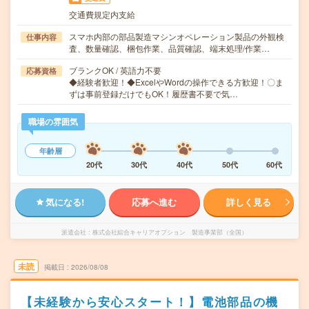
交通費規定内支給
スマホ内部の部品製造マシンオペレーション製品の外観検
仕事内容
査、数量確認、梱包作業、品質確認、端末処理/作業…
ブランクOK / 英語力不要
応募資格
◆経験者歓迎！◆ExcelやWordの操作できる方歓迎！〇ま
ずは事前登録だけでもOK！履歴書不要で気…
職場の雰囲気
年齢層
20代
30代
40代
50代
60代
気になる!
応募へ進む
詳しく見る
派遣会社
株式会社綜合キャリアオプション 製造事業部（全国）
未読
掲載日
2026/08/08
【未経験から安心スタート！】電池部品の機