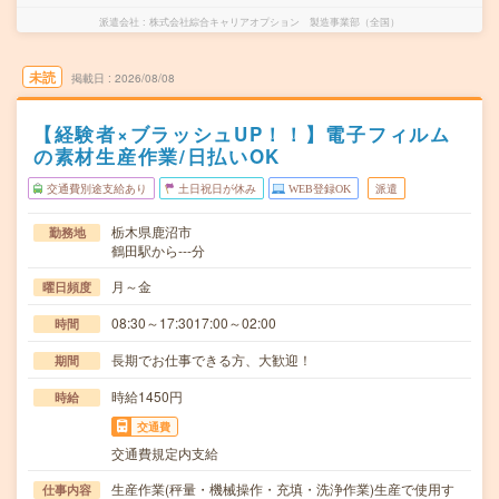
派遣会社
株式会社綜合キャリアオプション 製造事業部（全国）
未読
掲載日
2026/08/08
【経験者×ブラッシュUP！！】電子フィルム
の素材生産作業/日払いOK
交通費別途支給あり
土日祝日が休み
WEB登録OK
派遣
栃木県鹿沼市
勤務地
鶴田駅から---分
月～金
曜日頻度
08:30～17:3017:00～02:00
時間
長期でお仕事できる方、大歓迎！
期間
時給1450円
時給
交通費
交通費規定内支給
生産作業(秤量・機械操作・充填・洗浄作業)生産で使用す
仕事内容