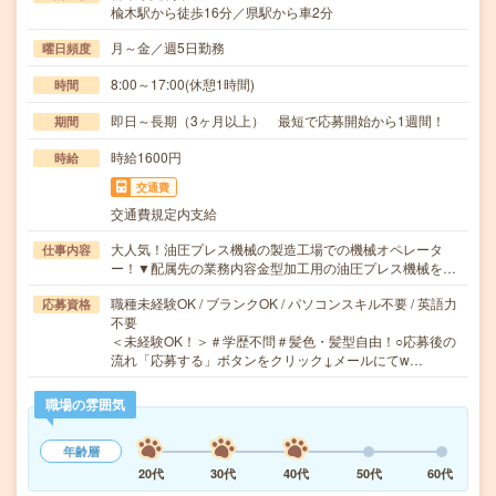
楡木駅から徒歩16分／県駅から車2分
月～金／週5日勤務
曜日頻度
8:00～17:00(休憩1時間)
時間
即日～長期（3ヶ月以上） 最短で応募開始から1週間！
期間
時給1600円
時給
交通費
交通費規定内支給
大人気！油圧プレス機械の製造工場での機械オペレータ
仕事内容
ー！▼配属先の業務内容金型加工用の油圧プレス機械を…
職種未経験OK / ブランクOK / パソコンスキル不要 / 英語力
応募資格
不要
＜未経験OK！＞＃学歴不問＃髪色・髪型自由！○応募後の
流れ「応募する」ボタンをクリック↓メールにてw…
職場の雰囲気
年齢層
20代
30代
40代
50代
60代