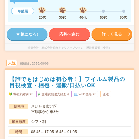
年齢層
20代
30代
40代
50代
60代
気になる!
応募へ進む
詳しく見る
派遣会社
株式会社綜合キャリアオプション 製造事業部（全国）
未読
掲載日
2026/08/06
【誰でもはじめは初心者！】フイルム製品の
目視検査・梱包・運搬/日払いOK
職種未経験OK
交通費別途支給あり
WEB登録OK
派遣
さいたま市北区
勤務地
宮原駅から車8分
シフト制
曜日頻度
08:45～17:0516:45～01:05
時間