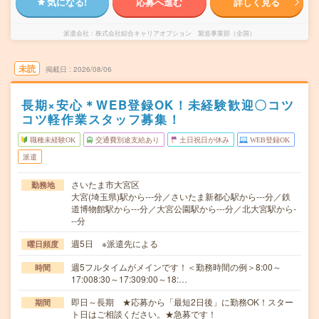
気になる!
応募へ進む
詳しく見る
派遣会社
株式会社綜合キャリアオプション 製造事業部（全国）
未読
掲載日
2026/08/06
長期×安心＊WEB登録OK！未経験歓迎〇コツ
コツ軽作業スタッフ募集！
職種未経験OK
交通費別途支給あり
土日祝日が休み
WEB登録OK
派遣
さいたま市大宮区
勤務地
大宮(埼玉県)駅から---分／さいたま新都心駅から---分／鉄
道博物館駅から---分／大宮公園駅から---分／北大宮駅から-
--分
週5日 ※派遣先による
曜日頻度
週5フルタイムがメインです！＜勤務時間の例＞8:00～
時間
17:008:30～17:309:00～18:…
即日～長期 ★応募から「最短2日後」に勤務OK！スター
期間
ト日はご相談ください。★急募です！