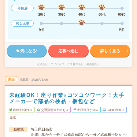
年齢層
20代
30代
40代
50代
60代
男女比率
女性
男性
気になる!
応募へ進む
詳しく見る
派遣会社
テイケイワークス株式会社（募集担当）
未読
掲載日
2026/08/06
未経験OK！座り作業×コツコツワーク！大手
メーカ―で部品の検品・梱包など
職種未経験OK
交通費別途支給あり
土日祝日が休み
WEB登録OK
派遣
埼玉県日高市
勤務地
高麗川駅から---分／武蔵高萩駅から---分／武蔵横手駅から-