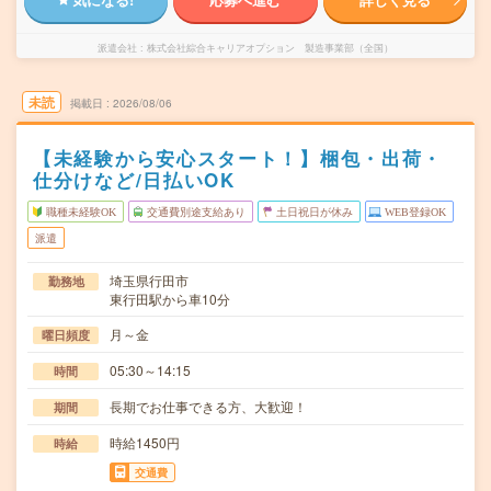
派遣会社
株式会社綜合キャリアオプション 製造事業部（全国）
未読
掲載日
2026/08/06
【未経験から安心スタート！】梱包・出荷・
仕分けなど/日払いOK
職種未経験OK
交通費別途支給あり
土日祝日が休み
WEB登録OK
派遣
埼玉県行田市
勤務地
東行田駅から車10分
月～金
曜日頻度
05:30～14:15
時間
長期でお仕事できる方、大歓迎！
期間
時給1450円
時給
交通費