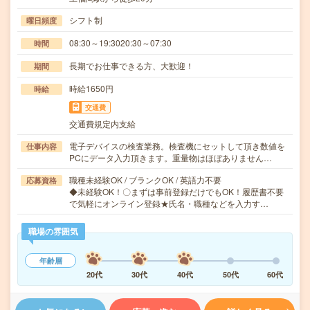
シフト制
曜日頻度
08:30～19:3020:30～07:30
時間
長期でお仕事できる方、大歓迎！
期間
時給1650円
時給
交通費
交通費規定内支給
電子デバイスの検査業務。検査機にセットして頂き数値を
仕事内容
PCにデータ入力頂きます。重量物はほぼありません…
職種未経験OK / ブランクOK / 英語力不要
応募資格
◆未経験OK！〇まずは事前登録だけでもOK！履歴書不要
で気軽にオンライン登録★氏名・職種などを入力す…
職場の雰囲気
年齢層
20代
30代
40代
50代
60代