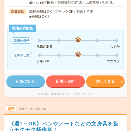
品・出荷の梱包・添付書類の作成・庶務業務※その他…
職種未経験OK / ブランクOK / 英語力不要
応募資格
■未経験OK！
職場の雰囲気
職場の様子
活気がある
しずか
仕事の仕方
テキパキ
コツコツ
気になる!
応募へ進む
詳しく見る
派遣会社
株式会社リクルートスタッフィング
未読
掲載日
2026/08/06
《週1～OK》ペンやノートなどの文房具を扱
うモクモク軽作業！