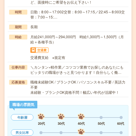
ど、面接時にご希望をお伝え下さい！
日勤：8:00～17:002交替：8:00～17:15／22:45～8:003交
時間
替：7:00～15:…
長期
期間
月給241,000円～294,000円 時給1,300円～1,500円（月
時給
給＋各種手当）
交通費
交通費支給 ※規定有
＼カンタン×軽作業／コツコツ業務でお探しのあなたにも
仕事内容
ピッタリの職場がきっと見つかります！自分らしく働…
職種未経験OK / ブランクOK / パソコンスキル不要 / 英語力
応募資格
不要
未経験・ブランクOK資格不問！幅広い年代が活躍中！
職場の雰囲気
年齢層
20代
30代
40代
50代
60代
男女比率