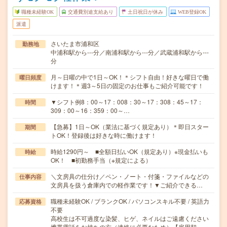
職種未経験OK
交通費別途支給あり
土日祝日が休み
WEB登録OK
派遣
さいたま市浦和区
勤務地
中浦和駅から---分／南浦和駅から---分／武蔵浦和駅から---
分
月～日曜の中で1日～OK！＊シフト自由！好きな曜日で働
曜日頻度
けます！＊週3～5日の固定のお仕事もご紹介可能です！
▼シフト例8：00～17：008：30～17：308：45～17：
時間
309：00～16：359：00～…
【急募】1日～OK（業法に基づく規定あり）＊即日スター
期間
トOK！登録後は好きな時に働けます！
時給1290円～ ■全額日払いOK（規定あり）※現金払いも
時給
OK！ ■初勤務手当（※規定による）
＼文房具の仕分け／ペン・ノート・付箋・ファイルなどの
仕事内容
文房具を扱う倉庫内での軽作業です！▼ご紹介できる…
職種未経験OK / ブランクOK / パソコンスキル不要 / 英語力
応募資格
不要
高校生は不可過度な染髪、ヒゲ、ネイルはご遠慮ください
携帯電話をお持ちの方（連絡に必要なため）【雇用契…