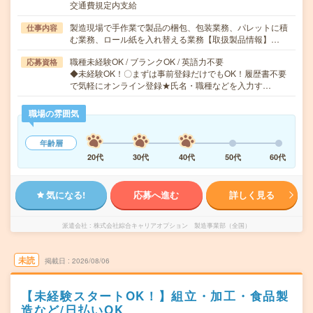
交通費規定内支給
製造現場で手作業で製品の梱包、包装業務、パレットに積
仕事内容
む業務、ロール紙を入れ替える業務【取扱製品情報】…
職種未経験OK / ブランクOK / 英語力不要
応募資格
◆未経験OK！〇まずは事前登録だけでもOK！履歴書不要
で気軽にオンライン登録★氏名・職種などを入力す…
職場の雰囲気
年齢層
20代
30代
40代
50代
60代
気になる!
応募へ進む
詳しく見る
派遣会社
株式会社綜合キャリアオプション 製造事業部（全国）
未読
掲載日
2026/08/06
【未経験スタートOK！】組立・加工・食品製
造など/日払いOK