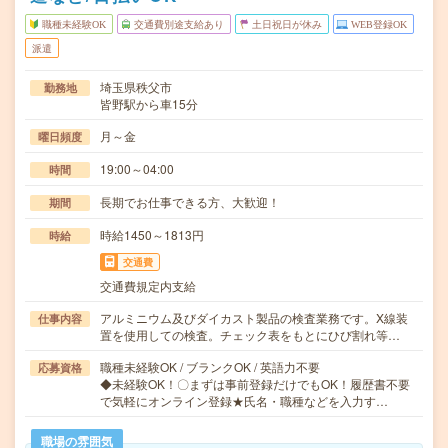
職種未経験OK
交通費別途支給あり
土日祝日が休み
WEB登録OK
派遣
埼玉県秩父市
勤務地
皆野駅から車15分
月～金
曜日頻度
19:00～04:00
時間
長期でお仕事できる方、大歓迎！
期間
時給1450～1813円
時給
交通費
交通費規定内支給
アルミニウム及びダイカスト製品の検査業務です。X線装
仕事内容
置を使用しての検査。チェック表をもとにひび割れ等…
職種未経験OK / ブランクOK / 英語力不要
応募資格
◆未経験OK！〇まずは事前登録だけでもOK！履歴書不要
で気軽にオンライン登録★氏名・職種などを入力す…
職場の雰囲気