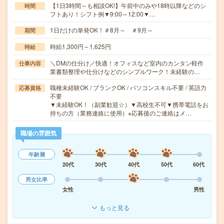
【1日3時間～も相談OK!】午前中のみや18時以降などのシ
時間
フトあり！シフト例▼9:00～12:00▼…
1日だけの単発OK！＃8月～ ＃9月～
期間
時給1,300円～1,625円
時給
＼DMの仕分け／快適！オフィスなど室内のカンタン軽作
仕事内容
業書類整理や仕分けなどのシンプルワーク！未経験の…
職種未経験OK / ブランクOK / パソコンスキル不要 / 英語力
応募資格
不要
▼未経験OK！（副業歓迎☆）▼高校生不可▼携帯電話をお
持ちの方（業務連絡に使用）※応募後のご連絡はメ…
職場の雰囲気
年齢層
20代
30代
40代
50代
60代
男女比率
女性
男性
もっと見る