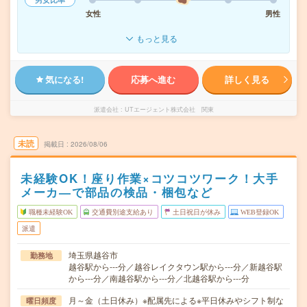
女性
男性
もっと見る
気になる!
応募へ進む
詳しく見る
派遣会社
UTエージェント株式会社 関東
未読
掲載日
2026/08/06
未経験OK！座り作業×コツコツワーク！大手
メーカ―で部品の検品・梱包など
職種未経験OK
交通費別途支給あり
土日祝日が休み
WEB登録OK
派遣
埼玉県越谷市
勤務地
越谷駅から---分／越谷レイクタウン駅から---分／新越谷駅
から---分／南越谷駅から---分／北越谷駅から---分
月～金（土日休み）※配属先による※平日休みやシフト制な
曜日頻度