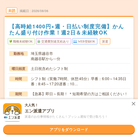
未読
掲載日
2026/08/06
【高時給1400円×週・日払い制度完備】かん
たん盛り付け作業！週2日＆未経験OK
職種未経験OK
交通費別途支給あり
WEB登録OK
派遣
埼玉県越谷市
勤務地
南越谷駅から---分
土日祝含めたシフト制
曜日頻度
シフト制（実働:7時間、休憩:45分）早番：6:00～14:35日
時間
番：8:45～17:20遅番：10…
【急募】即日～長期！ ＊短期希望の方はご相談ください！
期間
時給1400円～1500円 （※スキル・資格によって昇給あ
時給
大人気！
り）
エン派遣アプリ
派遣のお仕事情報がたくさん！プッシュ通知で受け取ろう！
交通費
全額支給
アプリをダウンロード
ー具体的にはー・お皿に料理を盛り付け（約100食ほ
仕事内容