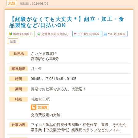
未読
掲載日
2026/08/06
【経験がなくても大丈夫＊】組立・加工・食
品製造など/日払いOK
職種未経験OK
交通費別途支給あり
土日祝日が休み
WEB登録OK
派遣
さいたま市北区
勤務地
宮原駅から車8分
月～金
曜日頻度
08:45～17:0516:45～01:05
時間
長期でお仕事できる方、大歓迎！
期間
時給1600円
時給
交通費
交通費規定内支給
フイルム製品の目視検査補助・梱包作業、運搬、その他付
仕事内容
帯作業【取扱製品情報】業務用のラップなどのフィル…