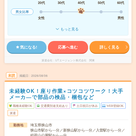
20代
30代
40代
50代
60代
男女比率
女性
男性
もっと見る
気になる!
応募へ進む
詳しく見る
派遣会社
UTエージェント株式会社 関東
未読
掲載日
2026/08/06
未経験OK！座り作業×コツコツワーク！大手
メーカ―で部品の検品・梱包など
職種未経験OK
交通費別途支給あり
土日祝日が休み
WEB登録OK
派遣
埼玉県狭山市
勤務地
狭山市駅から---分／新狭山駅から---分／入曽駅から---分／
稲荷山公園駅から---分