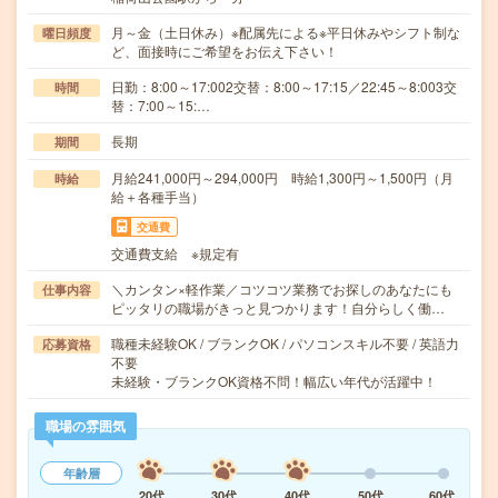
月～金（土日休み）※配属先による※平日休みやシフト制な
曜日頻度
ど、面接時にご希望をお伝え下さい！
日勤：8:00～17:002交替：8:00～17:15／22:45～8:003交
時間
替：7:00～15:…
長期
期間
月給241,000円～294,000円 時給1,300円～1,500円（月
時給
給＋各種手当）
交通費
交通費支給 ※規定有
＼カンタン×軽作業／コツコツ業務でお探しのあなたにも
仕事内容
ピッタリの職場がきっと見つかります！自分らしく働…
職種未経験OK / ブランクOK / パソコンスキル不要 / 英語力
応募資格
不要
未経験・ブランクOK資格不問！幅広い年代が活躍中！
職場の雰囲気
年齢層
20代
30代
40代
50代
60代