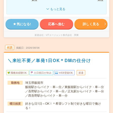
もっと見る
気になる!
応募へ進む
詳しく見る
派遣会社
UTエージェント株式会社 関東
未読
掲載日
2026/08/06
＼来社不要／単発1日OK＊DMの仕分け
職種未経験OK
土日祝日が休み
WEB登録OK
派遣
埼玉県飯能市
勤務地
飯能駅からバイク・車---分／東飯能駅からバイク・車---分
／吾野駅からバイク・車---分／正丸駅からバイク・車---分
／西吾野駅からバイク・車---分
好きな日1日～OK！＊希望シフト制で好きな曜日で働け
曜日頻度
る！