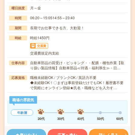
月～金
曜日頻度
06:20～15:0514:55～23:40
時間
長期でお仕事できる方、大歓迎！
期間
時給1450円
時給
交通費
交通費規定内支給
自動車部品の荷受け・ピッキング・・配膳・梱包作業【取
仕事内容
り扱い製品情報】自動車部品≪待遇・福利厚生≫・日…
職種未経験OK / ブランクOK / 英語力不要
応募資格
◆未経験OK！〇まずは事前登録だけでもOK！履歴書不要
で気軽にオンライン登録★氏名・職種などを入力す…
職場の雰囲気
年齢層
20代
30代
40代
50代
60代
気になる!
応募へ進む
詳しく見る