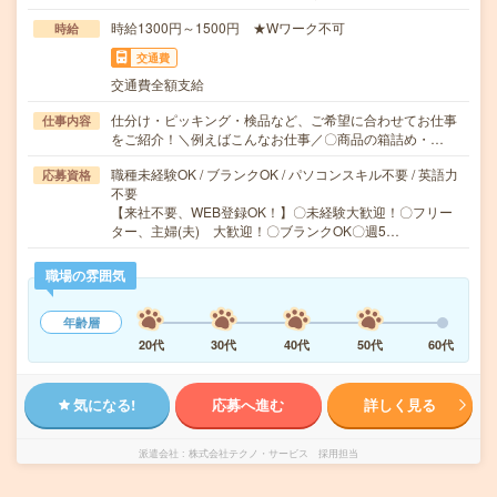
時給1300円～1500円 ★Wワーク不可
時給
交通費
交通費全額支給
仕分け・ピッキング・検品など、ご希望に合わせてお仕事
仕事内容
をご紹介！＼例えばこんなお仕事／〇商品の箱詰め・…
職種未経験OK / ブランクOK / パソコンスキル不要 / 英語力
応募資格
不要
【来社不要、WEB登録OK！】〇未経験大歓迎！〇フリー
ター、主婦(夫) 大歓迎！〇ブランクOK〇週5…
職場の雰囲気
年齢層
20代
30代
40代
50代
60代
気になる!
応募へ進む
詳しく見る
派遣会社
株式会社テクノ・サービス 採用担当