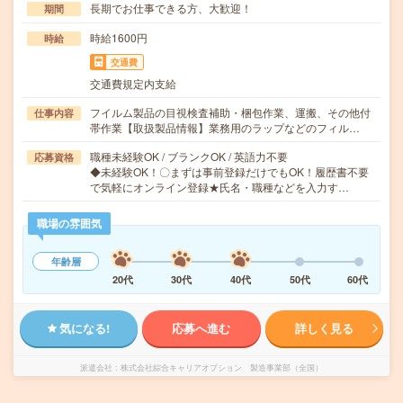
長期でお仕事できる方、大歓迎！
期間
時給1600円
時給
交通費
交通費規定内支給
フイルム製品の目視検査補助・梱包作業、運搬、その他付
仕事内容
帯作業【取扱製品情報】業務用のラップなどのフィル…
職種未経験OK / ブランクOK / 英語力不要
応募資格
◆未経験OK！〇まずは事前登録だけでもOK！履歴書不要
で気軽にオンライン登録★氏名・職種などを入力す…
職場の雰囲気
年齢層
20代
30代
40代
50代
60代
気になる!
応募へ進む
詳しく見る
派遣会社
株式会社綜合キャリアオプション 製造事業部（全国）