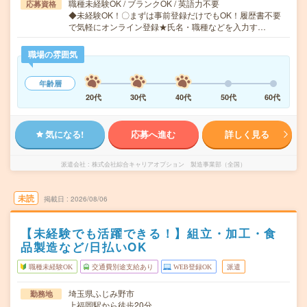
職種未経験OK / ブランクOK / 英語力不要
応募資格
◆未経験OK！〇まずは事前登録だけでもOK！履歴書不要
で気軽にオンライン登録★氏名・職種などを入力す…
職場の雰囲気
年齢層
20代
30代
40代
50代
60代
気になる!
応募へ進む
詳しく見る
派遣会社
株式会社綜合キャリアオプション 製造事業部（全国）
未読
掲載日
2026/08/06
【未経験でも活躍できる！】組立・加工・食
品製造など/日払いOK
職種未経験OK
交通費別途支給あり
WEB登録OK
派遣
埼玉県ふじみ野市
勤務地
上福岡駅から徒歩20分