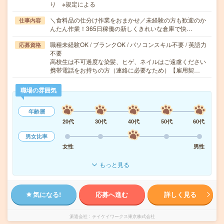
り ※規定による
＼食料品の仕分け作業をおまかせ／未経験の方も歓迎のか
仕事内容
んたん作業！365日稼働の新しくきれいな倉庫で快…
職種未経験OK / ブランクOK / パソコンスキル不要 / 英語力
応募資格
不要
高校生は不可過度な染髪、ヒゲ、ネイルはご遠慮ください
携帯電話をお持ちの方（連絡に必要なため）【雇用契…
職場の雰囲気
年齢層
20代
30代
40代
50代
60代
男女比率
女性
男性
もっと見る
気になる!
応募へ進む
詳しく見る
派遣会社
テイケイワークス東京株式会社