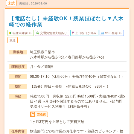
未読
掲載日
2026/08/06
【電話なし】未経験OK！残業ほぼなし▼八木
崎での軽作業
職種未経験OK
交通費別途支給あり
土日祝日が休み
WEB登録OK
派遣
埼玉県春日部市
勤務地
八木崎駅から徒歩9分／春日部駅から徒歩24分
月～金／週5日
曜日頻度
08:30-17:10（休憩60分）実働7時間40分（残業少なめ！）
時間
【急募】即日～長期 ※開始日相談OK ※8月～！
期間
時給1500円 月収例 22万円 時給1500円×実働7h40m×週5
時給
日×4週 ※月収例を保証するものではありません。※給与即
受取りサービス利用可（利用条件有）
交通費
1ヶ月3万円を上限として実費支給
物流部門にて軽作業のお仕事です・部品のピッキング・検
仕事内容