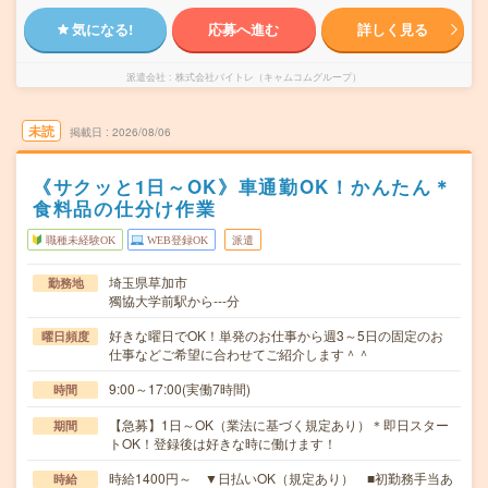
気になる!
応募へ進む
詳しく見る
派遣会社
株式会社バイトレ（キャムコムグループ）
未読
掲載日
2026/08/06
《サクッと1日～OK》車通勤OK！かんたん＊
食料品の仕分け作業
職種未経験OK
WEB登録OK
派遣
埼玉県草加市
勤務地
獨協大学前駅から---分
好きな曜日でOK！単発のお仕事から週3～5日の固定のお
曜日頻度
仕事などご希望に合わせてご紹介します＾＾
9:00～17:00(実働7時間)
時間
【急募】1日～OK（業法に基づく規定あり）＊即日スター
期間
トOK！登録後は好きな時に働けます！
時給1400円～ ▼日払いOK（規定あり） ■初勤務手当あ
時給