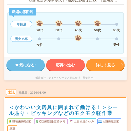
職場の雰囲気
年齢層
20代
30代
40代
50代
60代
男女比率
女性
男性
気になる!
応募へ進む
詳しく見る
派遣会社
テイケイワークス株式会社（募集担当）
未読
掲載日
2026/08/06
＜かわいい文房具に囲まれて働ける！＞シー
ル貼り・ピッキングなどのモクモク軽作業
職種未経験OK
交通費別途支給あり
土日祝日が休み
WEB登録OK
派遣