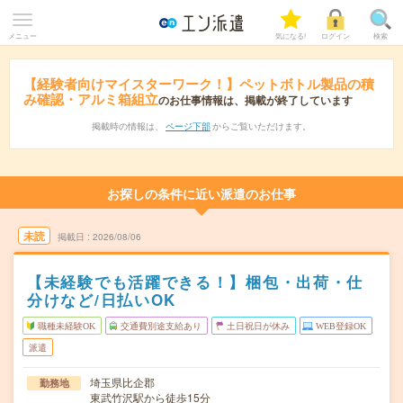
メニュー
気になる!
ログイン
検索
【経験者向けマイスターワーク！】ペットボトル製品の積
み確認・アルミ箱組立
のお仕事情報は、掲載が終了しています
掲載時の情報は、
ページ下部
からご覧いただけます。
お探しの条件に近い派遣のお仕事
未読
掲載日
2026/08/06
【未経験でも活躍できる！】梱包・出荷・仕
分けなど/日払いOK
職種未経験OK
交通費別途支給あり
土日祝日が休み
WEB登録OK
派遣
埼玉県比企郡
勤務地
東武竹沢駅から徒歩15分