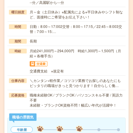
--分／高麗駅から---分
月～金（土日休み）※配属先による※平日休みやシフト制な
曜日頻度
ど、面接時にご希望をお伝え下さい！
日勤：8:00～17:002交替：8:00～17:15／22:45～8:003交
時間
替：7:00～15:…
長期
期間
月給241,000円～294,000円 時給1,300円～1,500円（月
時給
給＋各種手当）
交通費
交通費支給 ※規定有
＼カンタン×軽作業／コツコツ業務でお探しのあなたにも
仕事内容
ピッタリの職場がきっと見つかります！自分らしく働…
職種未経験OK / ブランクOK / パソコンスキル不要 / 英語力
応募資格
不要
未経験・ブランクOK資格不問！幅広い年代が活躍中！
職場の雰囲気
年齢層