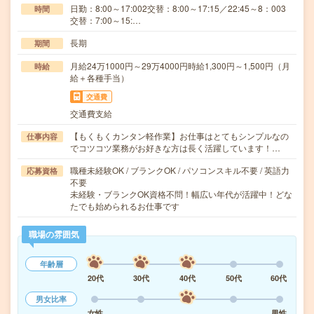
日勤：8:00～17:002交替：8:00～17:15／22:45～8：003
時間
交替：7:00～15:…
長期
期間
月給24万1000円～29万4000円時給1,300円～1,500円（月
時給
給＋各種手当）
交通費
交通費支給
【もくもくカンタン軽作業】お仕事はとてもシンプルなの
仕事内容
でコツコツ業務がお好きな方は長く活躍しています！…
職種未経験OK / ブランクOK / パソコンスキル不要 / 英語力
応募資格
不要
未経験・ブランクOK資格不問！幅広い年代が活躍中！どな
たでも始められるお仕事です
職場の雰囲気
年齢層
20代
30代
40代
50代
60代
男女比率
女性
男性