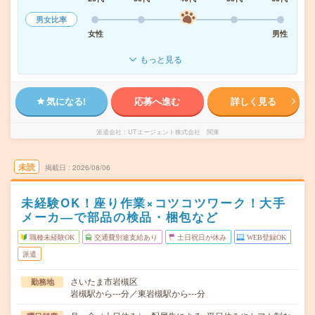
男女比率
女性
男性
もっと見る
気になる!
応募へ進む
詳しく見る
派遣会社
UTエージェント株式会社 関東
未読
掲載日
2026/08/06
未経験OK！座り作業×コツコツワーク！大手
メーカ―で部品の検品・梱包など
職種未経験OK
交通費別途支給あり
土日祝日が休み
WEB登録OK
派遣
さいたま市岩槻区
勤務地
岩槻駅から---分／東岩槻駅から---分