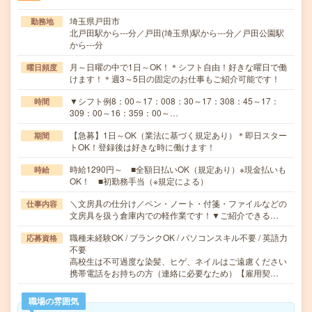
埼玉県戸田市
勤務地
北戸田駅から---分／戸田(埼玉県)駅から---分／戸田公園駅
から---分
月～日曜の中で1日～OK！＊シフト自由！好きな曜日で働
曜日頻度
けます！＊週3～5日の固定のお仕事もご紹介可能です！
▼シフト例8：00～17：008：30～17：308：45～17：
時間
309：00～16：359：00～…
【急募】1日～OK（業法に基づく規定あり）＊即日スター
期間
トOK！登録後は好きな時に働けます！
時給1290円～ ■全額日払いOK（規定あり）※現金払いも
時給
OK！ ■初勤務手当（※規定による）
＼文房具の仕分け／ペン・ノート・付箋・ファイルなどの
仕事内容
文房具を扱う倉庫内での軽作業です！▼ご紹介できる…
職種未経験OK / ブランクOK / パソコンスキル不要 / 英語力
応募資格
不要
高校生は不可過度な染髪、ヒゲ、ネイルはご遠慮ください
携帯電話をお持ちの方（連絡に必要なため）【雇用契…
職場の雰囲気