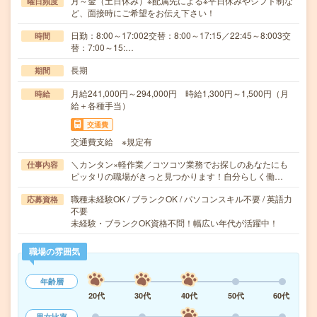
月～金（土日休み）※配属先による※平日休みやシフト制な
曜日頻度
ど、面接時にご希望をお伝え下さい！
日勤：8:00～17:002交替：8:00～17:15／22:45～8:003交
時間
替：7:00～15:…
長期
期間
月給241,000円～294,000円 時給1,300円～1,500円（月
時給
給＋各種手当）
交通費
交通費支給 ※規定有
＼カンタン×軽作業／コツコツ業務でお探しのあなたにも
仕事内容
ピッタリの職場がきっと見つかります！自分らしく働…
職種未経験OK / ブランクOK / パソコンスキル不要 / 英語力
応募資格
不要
未経験・ブランクOK資格不問！幅広い年代が活躍中！
職場の雰囲気
年齢層
20代
30代
40代
50代
60代
男女比率