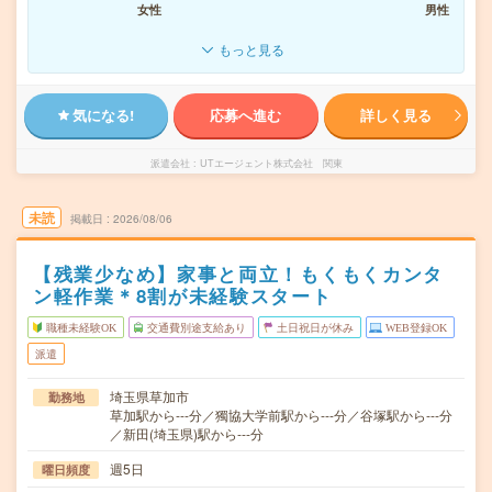
女性
男性
もっと見る
気になる!
応募へ進む
詳しく見る
派遣会社
UTエージェント株式会社 関東
未読
掲載日
2026/08/06
【残業少なめ】家事と両立！もくもくカンタ
ン軽作業＊8割が未経験スタート
職種未経験OK
交通費別途支給あり
土日祝日が休み
WEB登録OK
派遣
埼玉県草加市
勤務地
草加駅から---分／獨協大学前駅から---分／谷塚駅から---分
／新田(埼玉県)駅から---分
週5日
曜日頻度