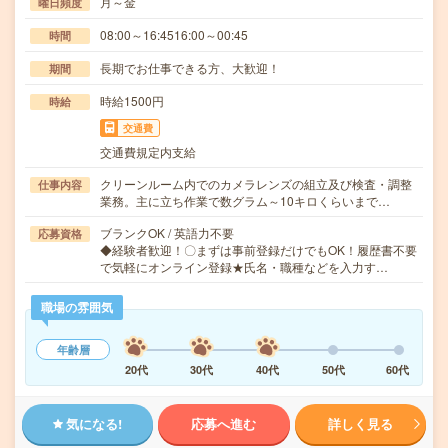
月～金
曜日頻度
08:00～16:4516:00～00:45
時間
長期でお仕事できる方、大歓迎！
期間
時給1500円
時給
交通費
交通費規定内支給
クリーンルーム内でのカメラレンズの組立及び検査・調整
仕事内容
業務。主に立ち作業で数グラム～10キロくらいまで…
ブランクOK / 英語力不要
応募資格
◆経験者歓迎！〇まずは事前登録だけでもOK！履歴書不要
で気軽にオンライン登録★氏名・職種などを入力す…
職場の雰囲気
年齢層
20代
30代
40代
50代
60代
気になる!
応募へ進む
詳しく見る