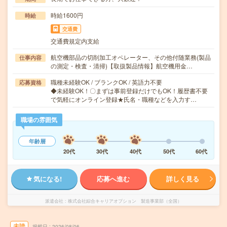
時給1600円
時給
交通費
交通費規定内支給
航空機部品の切削加工オペレーター、その他付随業務(製品
仕事内容
の測定・検査・清掃)【取扱製品情報】航空機用金…
職種未経験OK / ブランクOK / 英語力不要
応募資格
◆未経験OK！〇まずは事前登録だけでもOK！履歴書不要
で気軽にオンライン登録★氏名・職種などを入力す…
職場の雰囲気
年齢層
20代
30代
40代
50代
60代
気になる!
応募へ進む
詳しく見る
派遣会社
株式会社綜合キャリアオプション 製造事業部（全国）
未読
掲載日
2026/08/06