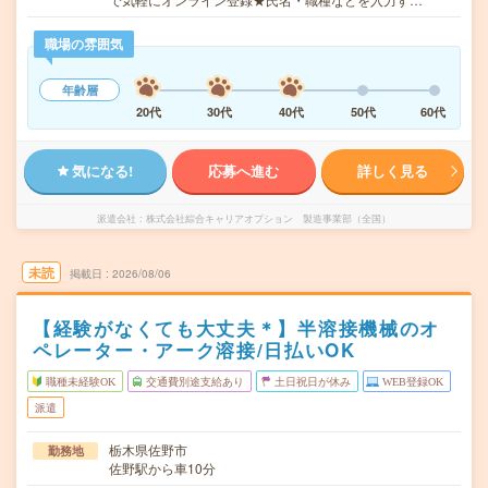
職場の雰囲気
年齢層
20代
30代
40代
50代
60代
気になる!
応募へ進む
詳しく見る
派遣会社
株式会社綜合キャリアオプション 製造事業部（全国）
未読
掲載日
2026/08/06
【経験がなくても大丈夫＊】半溶接機械のオ
ペレーター・アーク溶接/日払いOK
職種未経験OK
交通費別途支給あり
土日祝日が休み
WEB登録OK
派遣
栃木県佐野市
勤務地
佐野駅から車10分