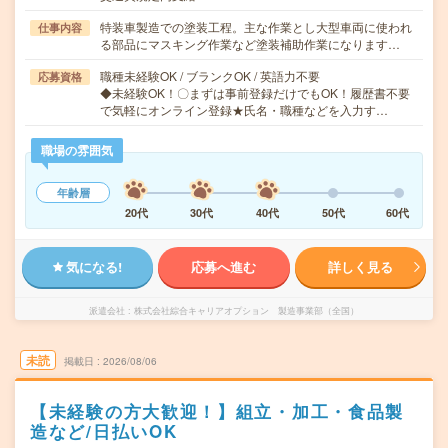
特装車製造での塗装工程。主な作業とし大型車両に使われ
仕事内容
る部品にマスキング作業など塗装補助作業になります…
職種未経験OK / ブランクOK / 英語力不要
応募資格
◆未経験OK！〇まずは事前登録だけでもOK！履歴書不要
で気軽にオンライン登録★氏名・職種などを入力す…
職場の雰囲気
年齢層
20代
30代
40代
50代
60代
気になる!
応募へ進む
詳しく見る
派遣会社
株式会社綜合キャリアオプション 製造事業部（全国）
未読
掲載日
2026/08/06
【未経験の方大歓迎！】組立・加工・食品製
造など/日払いOK