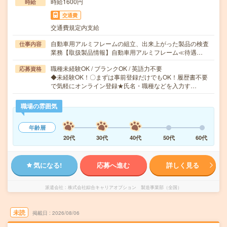
時給1600円
時給
交通費
交通費規定内支給
自動車用アルミフレームの組立、出来上がった製品の検査
仕事内容
業務【取扱製品情報】自動車用アルミフレーム≪待遇…
職種未経験OK / ブランクOK / 英語力不要
応募資格
◆未経験OK！〇まずは事前登録だけでもOK！履歴書不要
で気軽にオンライン登録★氏名・職種などを入力す…
職場の雰囲気
年齢層
20代
30代
40代
50代
60代
気になる!
応募へ進む
詳しく見る
派遣会社
株式会社綜合キャリアオプション 製造事業部（全国）
未読
掲載日
2026/08/06