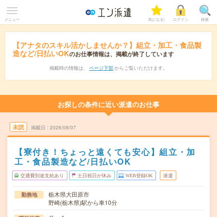
メニュー
気になる!
ログイン
検索
【アナタのスキル活かしませんか？】組立・加工・食品製
造など/日払いOK
のお仕事情報は、掲載が終了しています
掲載時の情報は、
ページ下部
からご覧いただけます。
お探しの条件に近い派遣のお仕事
未読
掲載日
2026/08/07
【寮付き！ちょっと遠くても安心】組立・加
工・食品製造など/日払いOK
交通費別途支給あり
土日祝日が休み
WEB登録OK
派遣
栃木県大田原市
勤務地
野崎(栃木県)駅から車10分