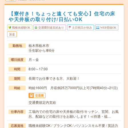
【寮付き！ちょっと遠くても安心】住宅の床
や天井板の取り付け/日払いOK
職種未経験OK
交通費別途支給あり
土日祝日が休み
WEB登録OK
派遣
栃木県栃木市
勤務地
壬生駅から車6分
月～金
曜日頻度
8:00～17:00
時間
長期でお仕事できる方、大歓迎！
期間
時給1600円 月収例25万7000円以上可(7時間40分×21日)
時給
交通費
交通費規定内支給
工場内での住宅の床や天井板の取付/キッチン、玄関、お風
仕事内容
呂、配線などの取付けをお願いします！≪待遇・福…
職種未経験OK / ブランクOK / パソコンスキル不要 / 英語力
応募資格