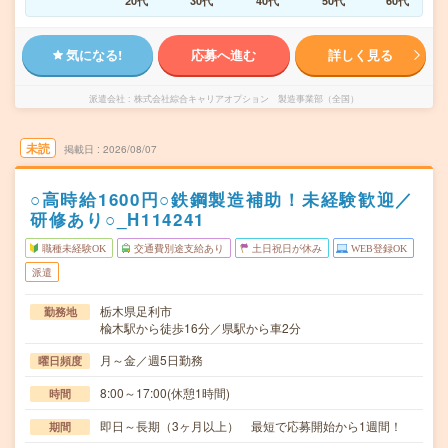
20代
30代
40代
50代
60代
気になる!
応募へ進む
詳しく見る
派遣会社
株式会社綜合キャリアオプション 製造事業部（全国）
未読
掲載日
2026/08/07
○高時給1600円○鉄鋼製造補助！未経験歓迎／
研修あり○_H114241
職種未経験OK
交通費別途支給あり
土日祝日が休み
WEB登録OK
派遣
栃木県足利市
勤務地
楡木駅から徒歩16分／県駅から車2分
月～金／週5日勤務
曜日頻度
8:00～17:00(休憩1時間)
時間
即日～長期（3ヶ月以上） 最短で応募開始から1週間！
期間