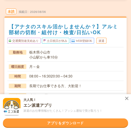
未読
掲載日
2026/08/06
【アナタのスキル活かしませんか？】アルミ
部材の切削・組付け・検査/日払いOK
交通費別途支給あり
土日祝日が休み
WEB登録OK
派遣
栃木県小山市
勤務地
小山駅から車10分
月～金
曜日頻度
08:00～16:3020:00～04:30
時間
長期でお仕事できる方、大歓迎！
期間
時給1600円
時給
大人気！
交通費
エン派遣アプリ
交通費規定内支給
派遣のお仕事情報がたくさん！プッシュ通知で受け取ろう！
(無資格業務)アルミ製品の切削・加工・検査・マシンオペ
仕事内容
アプリをダウンロード
レーター業務。アルミ製品に部品を組付け加工する…