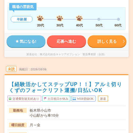
職場の雰囲気
年齢層
20代
30代
40代
50代
60代
気になる!
応募へ進む
詳しく見る
派遣会社
株式会社綜合キャリアオプション 製造事業部（全国）
未読
掲載日
2026/08/06
【経験活かしてステップUP！！】アルミ切り
くずのフォークリフト運搬/日払いOK
交通費別途支給あり
土日祝日が休み
WEB登録OK
派遣
栃木県小山市
勤務地
小山駅から車10分
月～金
曜日頻度