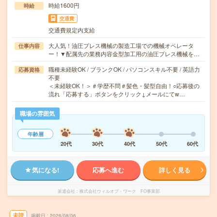
時給1600円
時給
交通費
交通費規定内支給
大人気！油圧プレス機械の製造工場での機械オペレータ
仕事内容
ー！▼配属先の業務内容金型加工用の油圧プレス機械を…
職種未経験OK / ブランクOK / パソコンスキル不要 / 英語力
応募資格
不要
＜未経験OK！＞＃学歴不問＃髪色・髪型自由！○応募後の
流れ「応募する」ボタンをクリック↓メールにてw…
職場の雰囲気
年齢層
20代
30代
40代
50代
60代
気になる!
応募へ進む
詳しく見る
派遣会社
株式会社ウィルオブ・ワーク FO事業部
未読
掲載日
2026/08/06