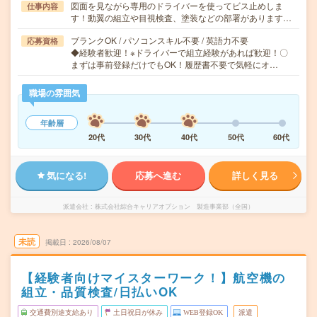
図面を見ながら専用のドライバーを使ってビス止めしま
仕事内容
す！動翼の組立や目視検査、塗装などの部署があります…
ブランクOK / パソコンスキル不要 / 英語力不要
応募資格
◆経験者歓迎！※ドライバーで組立経験があれば歓迎！〇
まずは事前登録だけでもOK！履歴書不要で気軽にオ…
職場の雰囲気
年齢層
20代
30代
40代
50代
60代
気になる!
応募へ進む
詳しく見る
派遣会社
株式会社綜合キャリアオプション 製造事業部（全国）
未読
掲載日
2026/08/07
【経験者向けマイスターワーク！】航空機の
組立・品質検査/日払いOK
交通費別途支給あり
土日祝日が休み
WEB登録OK
派遣