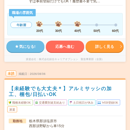
ずは事前登録だけでもOK！履歴書不要で気…
職場の雰囲気
年齢層
20代
30代
40代
50代
60代
気になる!
応募へ進む
詳しく見る
派遣会社
株式会社綜合キャリアオプション 製造事業部（全国）
未読
掲載日
2026/08/06
【未経験でも大丈夫＊】アルミサッシの加
工、梱包/日払いOK
職種未経験OK
交通費別途支給あり
土日祝日が休み
WEB登録OK
派遣
栃木県那須塩原市
勤務地
西那須野駅から車15分