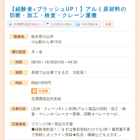
【経験者×ブラッシュUP！】アルミ原材料の
切断・加工・検査・クレーン運搬
交通費別途支給あり
土日祝日が休み
WEB登録OK
派遣
栃木県小山市
勤務地
小山駅から車10分
月～金
曜日頻度
08:00～16:3020:00～04:30
時間
長期でお仕事できる方、大歓迎！
期間
時給1600円
時給
交通費
交通費規定内支給
(玉掛・クレーン5トン未満)アルミ製品の切削・加工・検
仕事内容
査・マシンオペレーター業務。切断オペレーターが…
ブランクOK / 英語力不要
応募資格
◆経験者歓迎！〇まずは事前登録だけでもOK！履歴書不要
で気軽にオンライン登録★氏名・職種などを入力す…