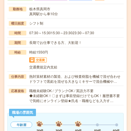
栃木県真岡市
勤務地
真岡駅から車10分
シフト制
曜日頻度
07:30～15:3015:30～23:3023:30～07:30
時間
長期でお仕事できる方、大歓迎！
期間
時給1550円
時給
交通費
交通費規定内支給
熱対策材素材の製造、および検査樹脂を機械で混ぜ合わせ
仕事内容
ドラフトで黒鉛を混ぜる大きなミキサーで混合機械や…
職種未経験OK / ブランクOK / 英語力不要
応募資格
◆未経験OK！〇まずは事前登録だけでもOK！履歴書不要
で気軽にオンライン登録★氏名・職種などを入力す…
職場の雰囲気
年齢層
20代
30代
40代
50代
60代