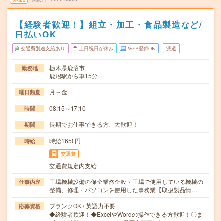
【経験者歓迎！】組立・加工・食品製造など/
日払いOK
交通費別途支給あり
土日祝日が休み
WEB登録OK
派遣
栃木県鹿沼市
勤務地
鹿沼駅から車15分
月～金
曜日頻度
08:15～17:10
時間
長期でお仕事できる方、大歓迎！
期間
時給1650円
時給
交通費
交通費規定内支給
工場機械設備の保全業務全般・工場で使用している機械の
仕事内容
整備、修理・パソコンを使用した事務業【取扱製品情…
ブランクOK / 英語力不要
応募資格
◆経験者歓迎！◆ExcelやWordの操作できる方歓迎！〇ま