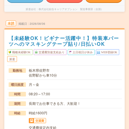
派遣会社
株式会社綜合キャリアオプション 製造事業部（全国）
未読
掲載日
2026/08/06
【未経験OK！ビギナー活躍中！】特装車パー
ツへのマスキングテープ貼り/日払いOK
職種未経験OK
交通費別途支給あり
土日祝日が休み
WEB登録OK
派遣
栃木県佐野市
勤務地
佐野駅から車10分
月～金
曜日頻度
08:20～17:00
時間
長期でお仕事できる方、大歓迎！
期間
時給1600円
時給
交通費
交通費規定内支給