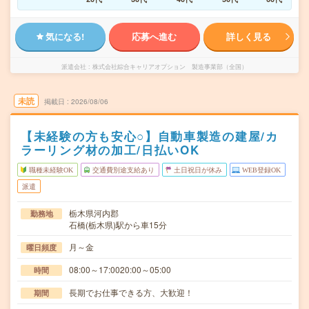
気になる!
応募へ進む
詳しく見る
派遣会社
株式会社綜合キャリアオプション 製造事業部（全国）
未読
掲載日
2026/08/06
【未経験の方も安心○】自動車製造の建屋/カ
ラーリング材の加工/日払いOK
職種未経験OK
交通費別途支給あり
土日祝日が休み
WEB登録OK
派遣
栃木県河内郡
勤務地
石橋(栃木県)駅から車15分
月～金
曜日頻度
08:00～17:0020:00～05:00
時間
長期でお仕事できる方、大歓迎！
期間