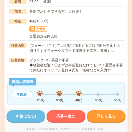
08:00～16:30
時間
長期でお仕事できる方、大歓迎！
期間
時給1600円
時給
交通費
交通費規定内支給
(フォークリフト)アルミ製品加工する工程で出たアルミの
仕事内容
切りくずをフォークリフトで運搬する業務。運搬す…
ブランクOK / 英語力不要
応募資格
◆経験者歓迎！〇まずは事前登録だけでもOK！履歴書不要
で気軽にオンライン登録★氏名・職種などを入力す…
職場の雰囲気
年齢層
20代
30代
40代
50代
60代
気になる!
応募へ進む
詳しく見る
派遣会社
株式会社綜合キャリアオプション 製造事業部（全国）