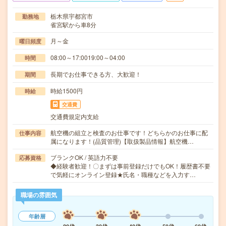
栃木県宇都宮市
勤務地
雀宮駅から車8分
月～金
曜日頻度
08:00～17:0019:00～04:00
時間
長期でお仕事できる方、大歓迎！
期間
時給1500円
時給
交通費
交通費規定内支給
航空機の組立と検査のお仕事です！どちらかのお仕事に配
仕事内容
属になります！(品質管理)【取扱製品情報】航空機…
ブランクOK / 英語力不要
応募資格
◆経験者歓迎！〇まずは事前登録だけでもOK！履歴書不要
で気軽にオンライン登録★氏名・職種などを入力す…
職場の雰囲気
年齢層