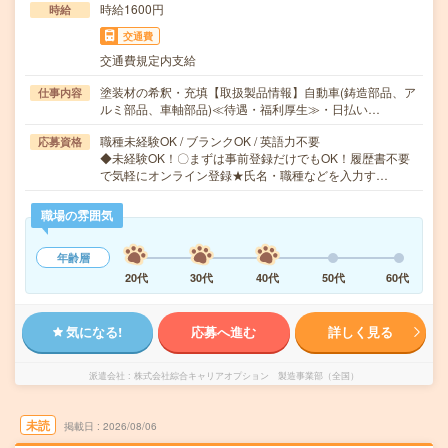
時給1600円
時給
交通費
交通費規定内支給
塗装材の希釈・充填【取扱製品情報】自動車(鋳造部品、ア
仕事内容
ルミ部品、車軸部品)≪待遇・福利厚生≫・日払い…
職種未経験OK / ブランクOK / 英語力不要
応募資格
◆未経験OK！〇まずは事前登録だけでもOK！履歴書不要
で気軽にオンライン登録★氏名・職種などを入力す…
職場の雰囲気
年齢層
20代
30代
40代
50代
60代
気になる!
応募へ進む
詳しく見る
派遣会社
株式会社綜合キャリアオプション 製造事業部（全国）
未読
掲載日
2026/08/06