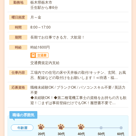
栃木県栃木市
勤務地
壬生駅から車6分
月～金
曜日頻度
8:00～17:00
時間
長期でお仕事できる方、大歓迎！
期間
時給1600円
時給
交通費
交通費規定内支給
工場内での住宅の床や天井板の取付/キッチン、玄関、お風
仕事内容
呂、配線などの取付けをお願いします！≪待遇・福…
職種未経験OK / ブランクOK / パソコンスキル不要 / 英語力
応募資格
不要
◆未経験OK！◆第二種電機工事士の資格をお持ちの方も歓
迎！〇まずは事前登録だけでもOK！履歴書不要で…
職場の雰囲気
年齢層
20代
30代
40代
50代
60代