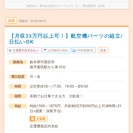
派遣会社
株式会社綜合キャリアオプション 製造事業部（全国）
未読
掲載日
2026/08/07
【月収33万円以上可！】航空機パーツの組立/
日払いOK
交通費別途支給あり
土日祝日が休み
WEB登録OK
派遣
栃木県宇都宮市
勤務地
南宇都宮駅から車10分
月～金
曜日頻度
(2交替)8:00～17:00、19:00～翌4:00
時間
長期でお仕事できる方、大歓迎！
期間
時給1500～1875円 月収例33万8000円以上可(8時間×21
時給
日+残業・深夜手当)
交通費
交通費規定内支給