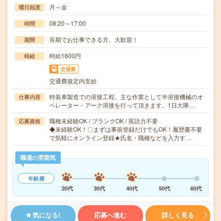
月～金
曜日頻度
08:20～17:00
時間
長期でお仕事できる方、大歓迎！
期間
時給1600円
時給
交通費
交通費規定内支給
特装車製造での溶接工程。主な作業として半溶接機械のオ
仕事内容
ペレーター・アーク溶接を行って頂きます。1日大隊…
職種未経験OK / ブランクOK / 英語力不要
応募資格
◆未経験OK！〇まずは事前登録だけでもOK！履歴書不要
で気軽にオンライン登録★氏名・職種などを入力す…
職場の雰囲気
年齢層
20代
30代
40代
50代
60代
気になる!
応募へ進む
詳しく見る