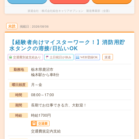
派遣会社
株式会社綜合キャリアオプション 製造事業部（全国）
未読
掲載日
2026/08/06
【経験者向けマイスターワーク！】消防用貯
水タンクの溶接/日払いOK
交通費別途支給あり
土日祝日が休み
WEB登録OK
派遣
栃木県鹿沼市
勤務地
楡木駅から車8分
月～金
曜日頻度
08:00～17:00
時間
長期でお仕事できる方、大歓迎！
期間
時給1700円
時給
交通費
交通費規定内支給