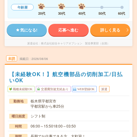
年齢層
20代
30代
40代
50代
60代
気になる!
応募へ進む
詳しく見る
派遣会社
株式会社綜合キャリアオプション 製造事業部（全国）
未読
掲載日
2026/08/06
【未経験OK！】航空機部品の切削加工/日払
いOK
職種未経験OK
交通費別途支給あり
WEB登録OK
派遣
栃木県宇都宮市
勤務地
宇都宮駅から車25分
シフト制
曜日頻度
06:00～15:5018:00～03:50
時間
長期でお仕事できる方、大歓迎！
期間