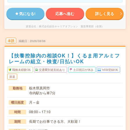
気になる!
応募へ進む
詳しく見る
派遣会社
株式会社綜合キャリアオプション 製造事業部（全国）
未読
掲載日
2026/08/06
【扶養控除内の相談OK！】くるま用アルミフ
レームの組立・検査/日払いOK
職種未経験OK
交通費別途支給あり
土日祝日が休み
WEB登録OK
派遣
栃木県真岡市
勤務地
寺内駅から車7分
月～金
曜日頻度
08:00～17:10
時間
長期でお仕事できる方、大歓迎！
期間