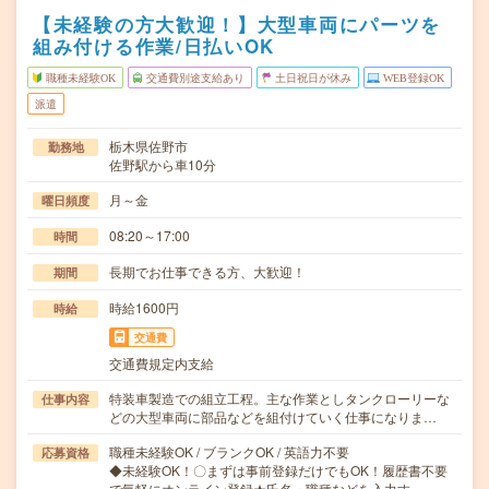
【未経験の方大歓迎！】大型車両にパーツを
組み付ける作業/日払いOK
職種未経験OK
交通費別途支給あり
土日祝日が休み
WEB登録OK
派遣
栃木県佐野市
勤務地
佐野駅から車10分
月～金
曜日頻度
08:20～17:00
時間
長期でお仕事できる方、大歓迎！
期間
時給1600円
時給
交通費
交通費規定内支給
特装車製造での組立工程。主な作業としタンクローリーな
仕事内容
どの大型車両に部品などを組付けていく仕事になりま…
職種未経験OK / ブランクOK / 英語力不要
応募資格
◆未経験OK！〇まずは事前登録だけでもOK！履歴書不要
で気軽にオンライン登録★氏名・職種などを入力す…