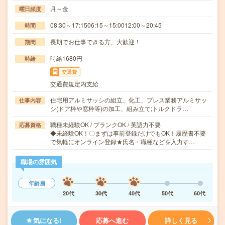
月～金
曜日頻度
08:30～17:1506:15～15:0012:00～20:45
時間
長期でお仕事できる方、大歓迎！
期間
時給1680円
時給
交通費
交通費規定内支給
住宅用アルミサッシの組立、化工、プレス業務アルミサッ
仕事内容
シ(ドア枠や窓枠等)の加工、組み立て;トルクドラ…
職種未経験OK / ブランクOK / 英語力不要
応募資格
◆未経験OK！〇まずは事前登録だけでもOK！履歴書不要
で気軽にオンライン登録★氏名・職種などを入力す…
職場の雰囲気
年齢層
20代
30代
40代
50代
60代
気になる!
応募へ進む
詳しく見る