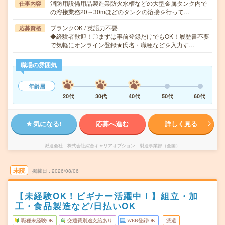
消防用設備用品製造業防火水槽などの大型金属タンク内で
仕事内容
の溶接業務20～30mほどのタンクの溶接を行って…
ブランクOK / 英語力不要
応募資格
◆経験者歓迎！〇まずは事前登録だけでもOK！履歴書不要
で気軽にオンライン登録★氏名・職種などを入力す…
職場の雰囲気
年齢層
20代
30代
40代
50代
60代
気になる!
応募へ進む
詳しく見る
派遣会社
株式会社綜合キャリアオプション 製造事業部（全国）
未読
掲載日
2026/08/06
【未経験OK！ビギナー活躍中！】組立・加
工・食品製造など/日払いOK
職種未経験OK
交通費別途支給あり
WEB登録OK
派遣