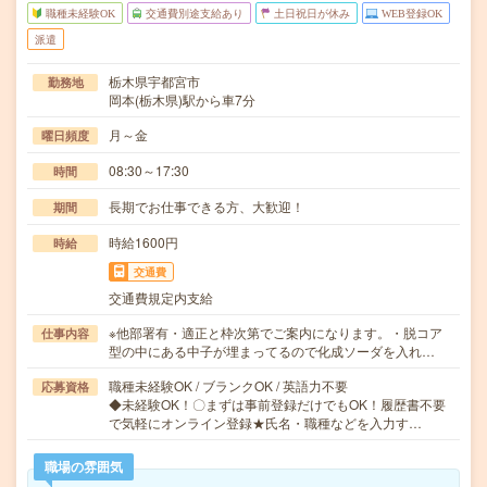
職種未経験OK
交通費別途支給あり
土日祝日が休み
WEB登録OK
派遣
栃木県宇都宮市
勤務地
岡本(栃木県)駅から車7分
月～金
曜日頻度
08:30～17:30
時間
長期でお仕事できる方、大歓迎！
期間
時給1600円
時給
交通費
交通費規定内支給
※他部署有・適正と枠次第でご案内になります。・脱コア
仕事内容
型の中にある中子が埋まってるので化成ソーダを入れ…
職種未経験OK / ブランクOK / 英語力不要
応募資格
◆未経験OK！〇まずは事前登録だけでもOK！履歴書不要
で気軽にオンライン登録★氏名・職種などを入力す…
職場の雰囲気