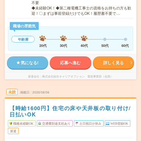
不要
◆未経験OK！◆第二種電機工事士の資格をお持ちの方も歓
迎！〇まずは事前登録だけでもOK！履歴書不要で…
職場の雰囲気
年齢層
20代
30代
40代
50代
60代
気になる!
応募へ進む
詳しく見る
派遣会社
株式会社綜合キャリアオプション 製造事業部（全国）
未読
掲載日
2026/08/06
【時給1600円】住宅の床や天井板の取り付け/
日払いOK
職種未経験OK
交通費別途支給あり
土日祝日が休み
WEB登録OK
派遣