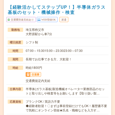
【経験活かしてステップUP！】半導体ガラス
基板のセット・機械操作・検査
交通費別途支給あり
WEB登録OK
派遣
埼玉県秩父市
勤務地
大野原駅から車7分
シフト制
曜日頻度
07:00～15:3015:00～23:3023:00～07:30
時間
長期でお仕事できる方、大歓迎！
期間
時給1800円
時給
交通費
交通費規定内支給
半導体(ガラス基板)製造機械オペレーター業務部品のセッ
仕事内容
トと取り出しや検査等をお願いします【取り扱い製…
ブランクOK / 英語力不要
応募資格
◆経験者歓迎！〇まずは事前登録だけでもOK！履歴書不要
で気軽にオンライン登録★氏名・職種などを入力す…