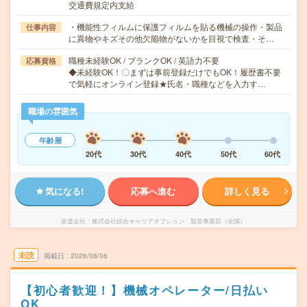
交通費規定内支給
・機能性フィルムに保護フィルムを貼る機械の操作・製品
仕事内容
に異物やキズその他欠陥物がないかを目視で検査・そ…
職種未経験OK / ブランクOK / 英語力不要
応募資格
◆未経験OK！〇まずは事前登録だけでもOK！履歴書不要
で気軽にオンライン登録★氏名・職種などを入力す…
職場の雰囲気
年齢層
20代
30代
40代
50代
60代
気になる!
応募へ進む
詳しく見る
派遣会社
株式会社綜合キャリアオプション 製造事業部（全国）
未読
掲載日
2026/08/06
【初心者歓迎！】機械オペレーター/日払い
OK