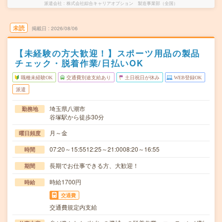
派遣会社
株式会社綜合キャリアオプション 製造事業部（全国）
未読
掲載日
2026/08/06
【未経験の方大歓迎！】スポーツ用品の製品
チェック・脱着作業/日払いOK
職種未経験OK
交通費別途支給あり
土日祝日が休み
WEB登録OK
派遣
埼玉県八潮市
勤務地
谷塚駅から徒歩30分
月～金
曜日頻度
07:20～15:5512:25～21:0008:20～16:55
時間
長期でお仕事できる方、大歓迎！
期間
時給1700円
時給
交通費
交通費規定内支給