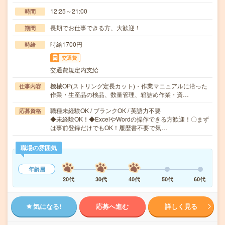
12:25～21:00
時間
長期でお仕事できる方、大歓迎！
期間
時給1700円
時給
交通費
交通費規定内支給
機械OP(ストリング定長カット)・作業マニュアルに沿った
仕事内容
作業・生産品の検品、数量管理、箱詰め作業・資…
職種未経験OK / ブランクOK / 英語力不要
応募資格
◆未経験OK！◆ExcelやWordの操作できる方歓迎！〇まず
は事前登録だけでもOK！履歴書不要で気…
職場の雰囲気
年齢層
20代
30代
40代
50代
60代
気になる!
応募へ進む
詳しく見る