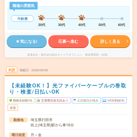
職場の雰囲気
年齢層
20代
30代
40代
50代
60代
気になる!
応募へ進む
詳しく見る
派遣会社
株式会社綜合キャリアオプション 製造事業部（全国）
未読
掲載日
2026/08/06
【未経験OK！】光ファイバーケーブルの巻取
り・検査/日払いOK
職種未経験OK
交通費別途支給あり
土日祝日が休み
WEB登録OK
派遣
埼玉県行田市
勤務地
吹上(埼玉県)駅から車16分
月～金
曜日頻度