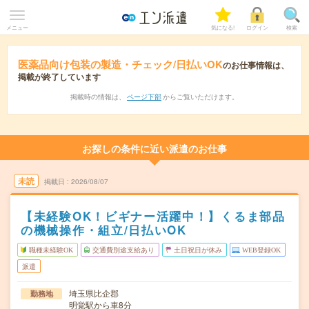
メニュー
気になる!
ログイン
検索
医薬品向け包装の製造・チェック/日払いOK
のお仕事情報は、
掲載が終了しています
掲載時の情報は、
ページ下部
からご覧いただけます。
お探しの条件に近い派遣のお仕事
未読
掲載日
2026/08/07
【未経験OK！ビギナー活躍中！】くるま部品
の機械操作・組立/日払いOK
職種未経験OK
交通費別途支給あり
土日祝日が休み
WEB登録OK
派遣
埼玉県比企郡
勤務地
明覚駅から車8分