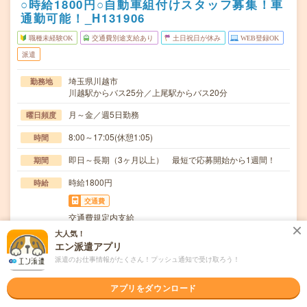
○時給1800円○自動車組付けスタッフ募集！車
通勤可能！_H131906
職種未経験OK
交通費別途支給あり
土日祝日が休み
WEB登録OK
派遣
埼玉県川越市
勤務地
川越駅からバス25分／上尾駅からバス20分
月～金／週5日勤務
曜日頻度
8:00～17:05(休憩1:05)
時間
即日～長期（3ヶ月以上） 最短で応募開始から1週間！
期間
時給1800円
時給
交通費
交通費規定内支給
大人気！
自動車部品メーカーで勤務いただきます▼配属先での業務
仕事内容
エン派遣アプリ
内容トラック部品（車軸など）の組立作業をお任せし…
派遣のお仕事情報がたくさん！プッシュ通知で受け取ろう！
職種未経験OK / ブランクOK / パソコンスキル不要 / 英語力
応募資格
不要
アプリをダウンロード
＜未経験OK！＞＃学歴不問＃髪色・髪型自由！○応募後の