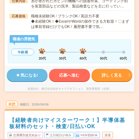
糸が巻かれたボビンの機械への脱着作業、コーティング剤
仕事内容
を装置部品などの洗浄、製品検査などを主に行ってい…
職種未経験OK / ブランクOK / 英語力不要
応募資格
◆未経験OK！◆ExcelやWordの操作できる方歓迎！〇まず
は事前登録だけでもOK！履歴書不要で気…
職場の雰囲気
年齢層
20代
30代
40代
50代
60代
気になる!
応募へ進む
詳しく見る
派遣会社
株式会社綜合キャリアオプション 製造事業部（全国）
未読
掲載日
2026/08/06
【経験者向けマイスターワーク！】半導体基
板材料のセット・検査/日払いOK
交通費別途支給あり
土日祝日が休み
WEB登録OK
派遣