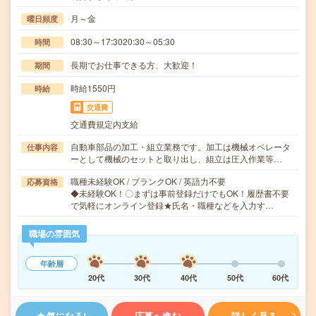
月～金
曜日頻度
08:30～17:3020:30～05:30
時間
長期でお仕事できる方、大歓迎！
期間
時給1550円
時給
交通費
交通費規定内支給
自動車部品の加工・組立業務です。加工は機械オペレータ
仕事内容
ーとして機械のセットと取り出し、組立は圧入作業等…
職種未経験OK / ブランクOK / 英語力不要
応募資格
◆未経験OK！〇まずは事前登録だけでもOK！履歴書不要
で気軽にオンライン登録★氏名・職種などを入力す…
職場の雰囲気
年齢層
20代
30代
40代
50代
60代
気になる!
応募へ進む
詳しく見る