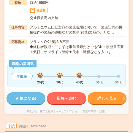
時給1650円
時給
交通費
交通費規定内支給
アルミニウム圧延製品の製造現場において、製造設備の機
仕事内容
械操作や製品の運搬などの業務(鋳造)製品の元とな…
ブランクOK / 英語力不要
応募資格
◆経験者歓迎！〇まずは事前登録だけでもOK！履歴書不要
で気軽にオンライン登録★氏名・職種などを入力す…
職場の雰囲気
年齢層
20代
30代
40代
50代
60代
気になる!
応募へ進む
詳しく見る
派遣会社
株式会社綜合キャリアオプション 製造事業部（全国）
未読
掲載日
2026/08/06