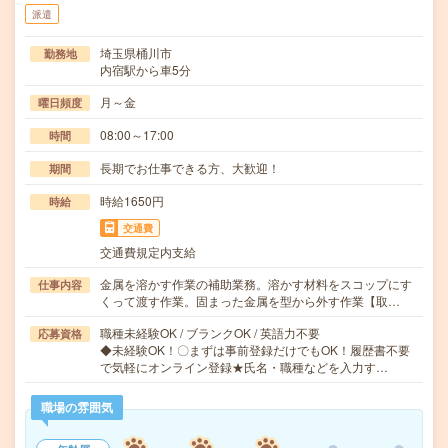
派遣
埼玉県桶川市
勤務地
内宿駅から車5分
月～金
曜日頻度
08:00～17:00
時間
長期でお仕事できる方、大歓迎！
期間
時給1650円
時給
交通費
交通費規定内支給
金属を溶かす作業の補助業務。溶かす材料をスコップにす
仕事内容
くって渡す作業。固まった金属を型から外す作業【取…
職種未経験OK / ブランクOK / 英語力不要
応募資格
◆未経験OK！〇まずは事前登録だけでもOK！履歴書不要
で気軽にオンライン登録★氏名・職種などを入力す…
職場の雰囲気