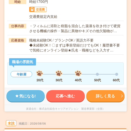
時給1700円
時給
交通費
交通費規定内支給
・フィルムに溶剤と樹脂を混合した薬液を吹き付けて硬貨
仕事内容
させる機械の操作・製品に異物やキズその他欠陥物が…
職種未経験OK / ブランクOK / 英語力不要
応募資格
◆未経験OK！〇まずは事前登録だけでもOK！履歴書不要
で気軽にオンライン登録★氏名・職種などを入力す…
職場の雰囲気
年齢層
20代
30代
40代
50代
60代
気になる!
応募へ進む
詳しく見る
派遣会社
株式会社綜合キャリアオプション 製造事業部（全国）
未読
掲載日
2026/08/06