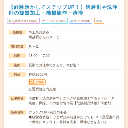
【経験活かしてステップUP！】研磨剤や洗浄
剤の旋盤加工・機械操作・清掃
交通費別途支給あり
土日祝日が休み
WEB登録OK
派遣
埼玉県川越市
勤務地
川越駅からバス30分
月～金
曜日頻度
08:00～17:00
時間
長期でお仕事できる方、大歓迎！
期間
時給2000円
時給
交通費
交通費規定内支給
研磨材・洗浄剤をマシニングや旋盤加工するオペレーター
仕事内容
業務、掃除、その他付随作業【取扱製品情報】研磨剤…
ブランクOK / 英語力不要
応募資格
◆経験者歓迎！〇まずは事前登録だけでもOK！履歴書不要
で気軽にオンライン登録★氏名・職種などを入力す…