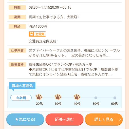
08:30～17:1520:30～05:15
時間
長期でお仕事できる方、大歓迎！
期間
時給1600円
時給
交通費
交通費規定内支給
光ファイバーケーブルの製造業務、機械にボビン(ケーブル
仕事内容
がまかれた物)をセット、一定の長さになったら再…
職種未経験OK / ブランクOK / 英語力不要
応募資格
◆未経験OK！〇まずは事前登録だけでもOK！履歴書不要
で気軽にオンライン登録★氏名・職種などを入力す…
職場の雰囲気
年齢層
20代
30代
40代
50代
60代
気になる!
応募へ進む
詳しく見る