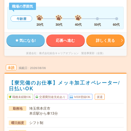
職場の雰囲気
年齢層
20代
30代
40代
50代
60代
気になる!
応募へ進む
詳しく見る
派遣会社
株式会社綜合キャリアオプション 製造事業部（全国）
未読
掲載日
2026/08/06
【寮完備のお仕事】メッキ加工オペレーター/
日払いOK
職種未経験OK
交通費別途支給あり
WEB登録OK
派遣
埼玉県本庄市
勤務地
本庄駅から車13分
シフト制
曜日頻度