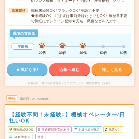
のプレス機械、ラミネート・手貼り、検査梱包、クリ…
職種未経験OK / ブランクOK / 英語力不要
応募資格
◆未経験OK！〇まずは事前登録だけでもOK！履歴書不要
で気軽にオンライン登録★氏名・職種などを入力す…
職場の雰囲気
年齢層
20代
30代
40代
50代
60代
気になる!
応募へ進む
詳しく見る
派遣会社
株式会社綜合キャリアオプション 製造事業部（全国）
未読
掲載日
2026/08/06
【経験不問！未経験○】機械オペレーター/日
払いOK
職種未経験OK
交通費別途支給あり
土日祝日が休み
残業なし
WEB登録OK
派遣