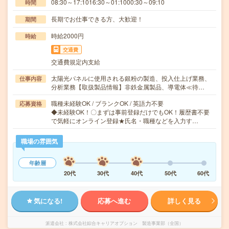
08:30～17:1016:30～01:1000:30～09:10
時間
長期でお仕事できる方、大歓迎！
期間
時給2000円
時給
交通費
交通費規定内支給
太陽光パネルに使用される銀粉の製造、投入仕上げ業務、
仕事内容
分析業務【取扱製品情報】非鉄金属製品、導電体≪待…
職種未経験OK / ブランクOK / 英語力不要
応募資格
◆未経験OK！〇まずは事前登録だけでもOK！履歴書不要
で気軽にオンライン登録★氏名・職種などを入力す…
職場の雰囲気
年齢層
20代
30代
40代
50代
60代
気になる!
応募へ進む
詳しく見る
派遣会社
株式会社綜合キャリアオプション 製造事業部（全国）