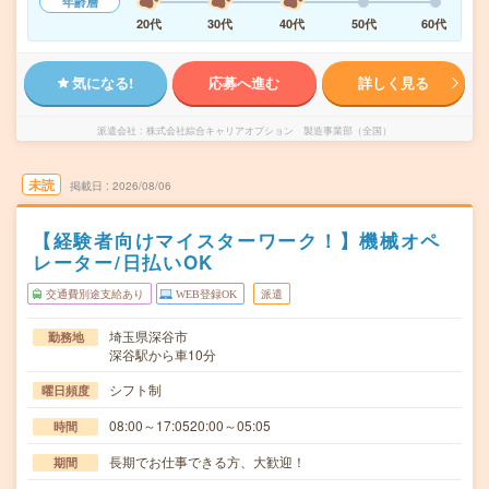
年齢層
20代
30代
40代
50代
60代
気になる!
応募へ進む
詳しく見る
派遣会社
株式会社綜合キャリアオプション 製造事業部（全国）
未読
掲載日
2026/08/06
【経験者向けマイスターワーク！】機械オペ
レーター/日払いOK
交通費別途支給あり
WEB登録OK
派遣
埼玉県深谷市
勤務地
深谷駅から車10分
シフト制
曜日頻度
08:00～17:0520:00～05:05
時間
長期でお仕事できる方、大歓迎！
期間