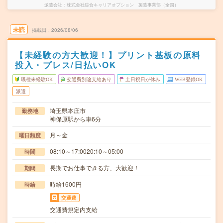
派遣会社
株式会社綜合キャリアオプション 製造事業部（全国）
未読
掲載日
2026/08/06
【未経験の方大歓迎！】プリント基板の原料
投入・プレス/日払いOK
職種未経験OK
交通費別途支給あり
土日祝日が休み
WEB登録OK
派遣
埼玉県本庄市
勤務地
神保原駅から車6分
月～金
曜日頻度
08:10～17:0020:10～05:00
時間
長期でお仕事できる方、大歓迎！
期間
時給1600円
時給
交通費
交通費規定内支給