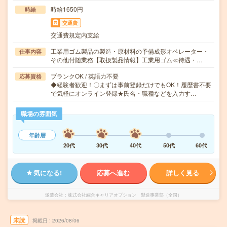
時給1650円
時給
交通費
交通費規定内支給
工業用ゴム製品の製造・原材料の予備成形オペレーター・
仕事内容
その他付随業務【取扱製品情報】工業用ゴム≪待遇・…
ブランクOK / 英語力不要
応募資格
◆経験者歓迎！〇まずは事前登録だけでもOK！履歴書不要
で気軽にオンライン登録★氏名・職種などを入力す…
職場の雰囲気
年齢層
20代
30代
40代
50代
60代
気になる!
応募へ進む
詳しく見る
派遣会社
株式会社綜合キャリアオプション 製造事業部（全国）
未読
掲載日
2026/08/06