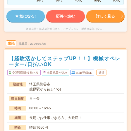
20代
30代
40代
50代
60代
気になる!
応募へ進む
詳しく見る
派遣会社
株式会社綜合キャリアオプション 製造事業部（全国）
未読
掲載日
2026/08/06
【経験活かしてステップUP！！】機械オペレ
ーター/日払いOK
交通費別途支給あり
土日祝日が休み
WEB登録OK
派遣
埼玉県熊谷市
勤務地
籠原駅から徒歩15分
月～金
曜日頻度
08:00～16:45
時間
長期でお仕事できる方、大歓迎！
期間
時給1650円
時給