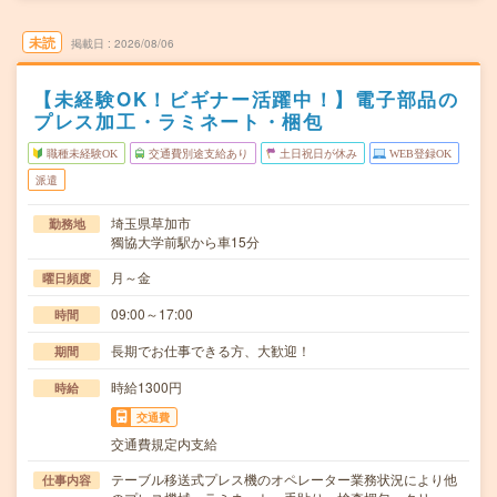
未読
掲載日
2026/08/06
【未経験OK！ビギナー活躍中！】電子部品の
プレス加工・ラミネート・梱包
職種未経験OK
交通費別途支給あり
土日祝日が休み
WEB登録OK
派遣
埼玉県草加市
勤務地
獨協大学前駅から車15分
月～金
曜日頻度
09:00～17:00
時間
長期でお仕事できる方、大歓迎！
期間
時給1300円
時給
交通費
交通費規定内支給
テーブル移送式プレス機のオペレーター業務状況により他
仕事内容