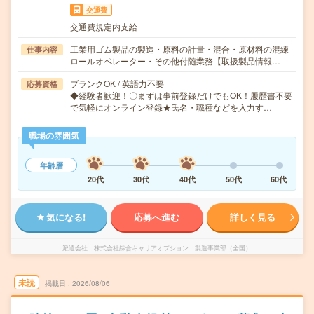
交通費
交通費規定内支給
工業用ゴム製品の製造・原料の計量・混合・原材料の混練
仕事内容
ロールオペレーター・その他付随業務【取扱製品情報…
ブランクOK / 英語力不要
応募資格
◆経験者歓迎！〇まずは事前登録だけでもOK！履歴書不要
で気軽にオンライン登録★氏名・職種などを入力す…
職場の雰囲気
年齢層
20代
30代
40代
50代
60代
気になる!
応募へ進む
詳しく見る
派遣会社
株式会社綜合キャリアオプション 製造事業部（全国）
未読
掲載日
2026/08/06