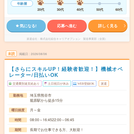
年齢層
20代
30代
40代
50代
60代
気になる!
応募へ進む
詳しく見る
派遣会社
株式会社綜合キャリアオプション 製造事業部（全国）
未読
掲載日
2026/08/06
【さらにスキルUP！経験者歓迎！】機械オペ
レーター/日払いOK
交通費別途支給あり
土日祝日が休み
WEB登録OK
派遣
埼玉県熊谷市
勤務地
籠原駅から徒歩15分
月～金
曜日頻度
08:00～16:4522:00～06:45
時間
長期でお仕事できる方、大歓迎！
期間