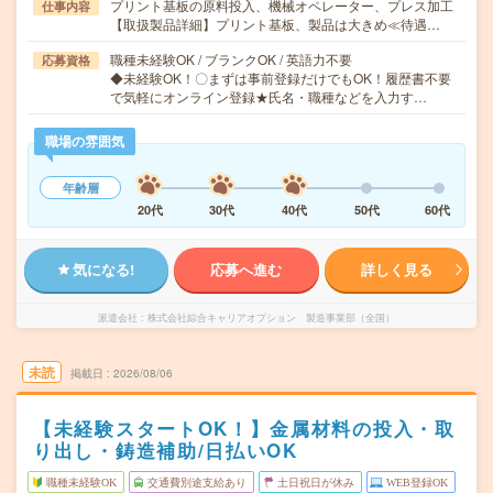
プリント基板の原料投入、機械オペレーター、プレス加工
仕事内容
【取扱製品詳細】プリント基板、製品は大きめ≪待遇…
職種未経験OK / ブランクOK / 英語力不要
応募資格
◆未経験OK！〇まずは事前登録だけでもOK！履歴書不要
で気軽にオンライン登録★氏名・職種などを入力す…
職場の雰囲気
年齢層
20代
30代
40代
50代
60代
気になる!
応募へ進む
詳しく見る
派遣会社
株式会社綜合キャリアオプション 製造事業部（全国）
未読
掲載日
2026/08/06
【未経験スタートOK！】金属材料の投入・取
り出し・鋳造補助/日払いOK
職種未経験OK
交通費別途支給あり
土日祝日が休み
WEB登録OK