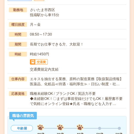
さいたま市西区
勤務地
指扇駅から車15分
月～金
曜日頻度
08:50～17:30
時間
長期でお仕事できる方、大歓迎！
期間
時給1450円
時給
交通費
交通費規定内支給
エキスを抽出する業務、原料の製造業務【取扱製品情報】
仕事内容
医薬品、化粧品≪待遇・福利厚生≫・日払い制度・社…
職種未経験OK / ブランクOK / 英語力不要
応募資格
◆未経験OK！〇まずは事前登録だけでもOK！履歴書不要
で気軽にオンライン登録★氏名・職種などを入力す…
職場の雰囲気
年齢層