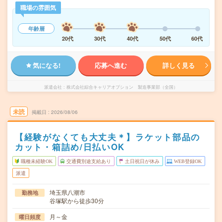
職場の雰囲気
年齢層
20代
30代
40代
50代
60代
気になる!
応募へ進む
詳しく見る
派遣会社
株式会社綜合キャリアオプション 製造事業部（全国）
未読
掲載日
2026/08/06
【経験がなくても大丈夫＊】ラケット部品の
カット・箱詰め/日払いOK
職種未経験OK
交通費別途支給あり
土日祝日が休み
WEB登録OK
派遣
埼玉県八潮市
勤務地
谷塚駅から徒歩30分
月～金
曜日頻度