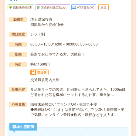
職種未経験OK
交通費別途支給あり
WEB登録OK
派遣
埼玉県深谷市
勤務地
岡部駅から徒歩15分
シフト制
曜日頻度
08:00～16:0016:00～00:0000:00～08:00
時間
長期でお仕事できる方、大歓迎！
期間
時給1600円
時給
交通費
交通費規定内支給
食品用ラップの製造。他部署から送られてきた、1000mほ
仕事内容
ど巻かれた芯を機械にセットするお仕事。重量物…
職種未経験OK / ブランクOK / 英語力不要
応募資格
◆未経験OK！〇まずは事前登録だけでもOK！履歴書不要
で気軽にオンライン登録★氏名・職種などを入力す…
職場の雰囲気