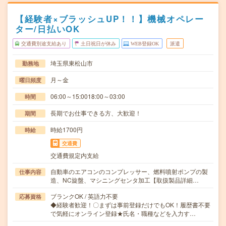
【経験者×ブラッシュUP！！】機械オペレー
ター/日払いOK
交通費別途支給あり
土日祝日が休み
WEB登録OK
派遣
埼玉県東松山市
勤務地
月～金
曜日頻度
06:00～15:0018:00～03:00
時間
長期でお仕事できる方、大歓迎！
期間
時給1700円
時給
交通費
交通費規定内支給
自動車のエアコンのコンプレッサー、燃料噴射ポンプの製
仕事内容
造、NC旋盤、マシニングセンタ加工【取扱製品詳細…
ブランクOK / 英語力不要
応募資格
◆経験者歓迎！〇まずは事前登録だけでもOK！履歴書不要
で気軽にオンライン登録★氏名・職種などを入力す…