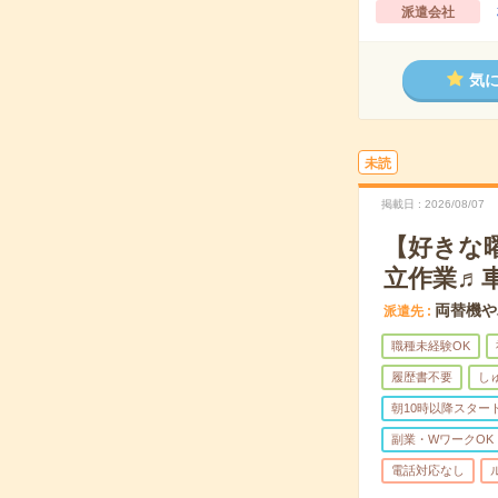
派遣会社
気
未読
掲載日
2026/08/07
【好きな
立作業♬車
両替機や
派遣先
職種未経験OK
履歴書不要
し
朝10時以降スター
副業・WワークOK
電話対応なし