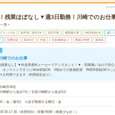
No.RS
K！残業ほぼなし▼週3日勤務！川崎でのお仕
－カ－
ブランクOK
既卒第二新卒OK
英語不要
履歴書不要
WEB登録OK
週2～
少
交費支給
駅歩5分
外資
社食/補助あり
職場が禁煙
派遣多
！
川崎でのお仕事
務残業なし】▼外資系香料メーカーでアシスタント！▼・同業務いるので安心
、オンラインですぐにWeb登録OK #初めての派遣歓迎 #WEB登録OK※
スを利用できます（利用規定あり）。
川崎市幸区
川崎駅から徒歩7分／京急川崎駅から徒歩5分
月～金／週3日 ※必ず勤務する曜日：金
09:30-17:30（休憩60分）実働7時間（残業少なめ！）