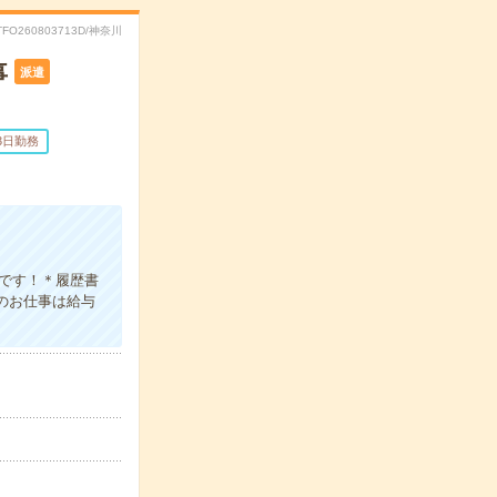
TFO260803713D/神奈川
事
派遣
3日勤務
です！＊履歴書
このお仕事は給与