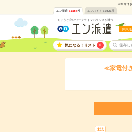
≪家電付き
エン派遣
71454
件
エンバイト
82531
件
ちょうど良いワークライフバランスが叶う
関東版
気になる！リスト
0
保存し
≪家電付
未読