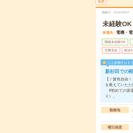
未読
掲載日
2026/08/07
未経験O
電機・電
派遣先
職種未経験OK
交費支給
駅歩
ここがポイント
新杉田での
【！髪色自由！
を教えていただ
#初めての派遣
り）。
勤務地
曜日頻度