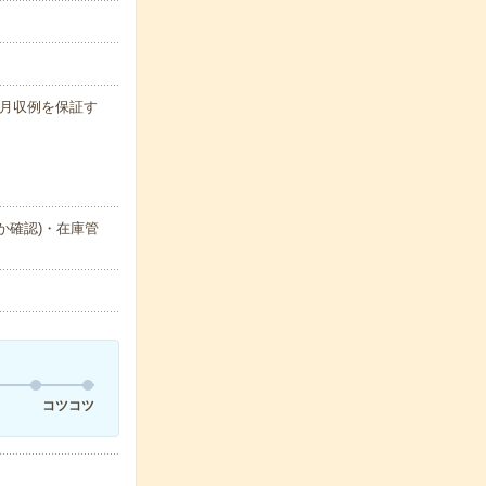
 ※月収例を保証す
か確認)・在庫管
コツコツ