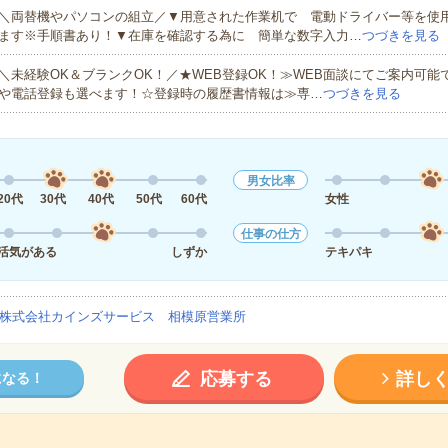
＼両替機やパソコンの組立／▼用意された作業机で 電動ドライバー等を使
ます※手順書あり！▼在庫を確認する為に 簡単な数字入力…
つづきを見る
＼未経験OK＆ブランクOK！／★WEB登録OK！≫WEB面談にてご案内可能
や電話登録も選べます！☆登録時の履歴書情報は≫専…
つづきを見る
男女比率
20代
30代
40代
50代
60代
女性
仕事の仕方
活気がある
しずか
テキパキ
株式会社カインズサービス 相模原営業所
応募する
詳し
になる！