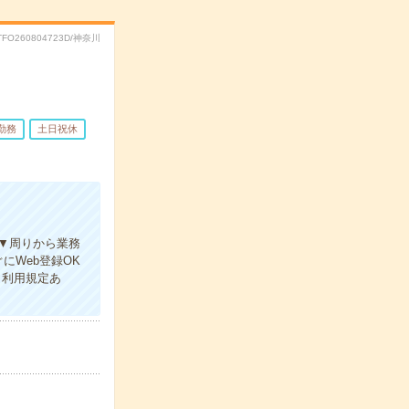
TFO260804723D/神奈川
勤務
土日祝休
▼周りから業務
Web登録OK
（利用規定あ