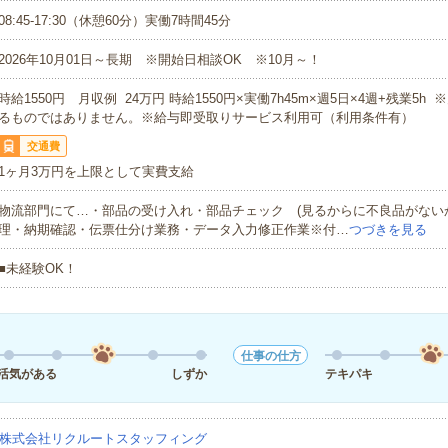
08:45-17:30（休憩60分）実働7時間45分
2026年10月01日～長期 ※開始日相談OK ※10月～！
時給1550円 月収例 24万円 時給1550円×実働7h45m×週5日×4週+残業5h
るものではありません。※給与即受取りサービス利用可（利用条件有）
交通費
1ヶ月3万円を上限として実費支給
物流部門にて…・部品の受け入れ・部品チェック (見るからに不良品がない
理・納期確認・伝票仕分け業務・データ入力修正作業※付…
つづきを見る
■未経験OK！
仕事の仕方
活気がある
しずか
テキパキ
株式会社リクルートスタッフィング