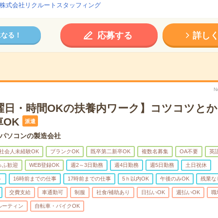
株式会社リクルートスタッフィング
応募する
詳し
になる！
N
曜日・時間OKの扶養内ワーク】コツコツと
OK
派遣
パソコンの製造会社
社会人未経験OK
ブランクOK
既卒第二新卒OK
複数名募集
OA不要
英
ゅふ歓迎
WEB登録OK
週2～3日勤務
週4日勤務
週5日勤務
土日祝休
ト
16時前までの仕事
17時前までの仕事
5ｈ以内OK
午後のみOK
残業な
交費支給
車通勤可
制服
社食/補助あり
日払いOK
週払いOK
職
ルーティン
自転車・バイクOK