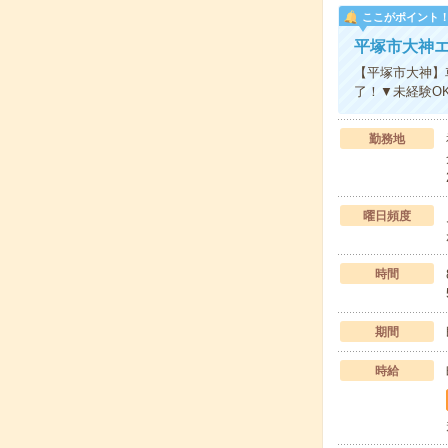
ここがポイント
平塚市大神
【平塚市大神】車
了！▼未経験O
勤務地
曜日頻度
時間
期間
時給