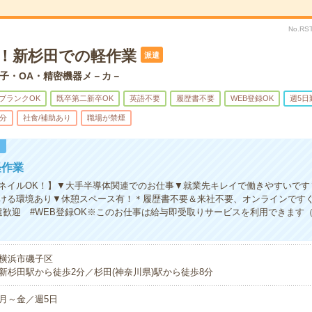
No.RS
K！新杉田での軽作業
派遣
子・OA・精密機器メ－カ－
ブランクOK
既卒第二新卒OK
英語不要
履歴書不要
WEB登録OK
週5日
5分
社食/補助あり
職場が禁煙
！
軽作業
ネイルOK！】▼大手半導体関連でのお仕事▼就業先キレイで働きやすいです
ける環境あり▼休憩スペース有！＊履歴書不要＆来社不要、オンラインですぐに
歓迎 #WEB登録OK※このお仕事は給与即受取りサービスを利用できます
横浜市磯子区
新杉田駅から徒歩2分／杉田(神奈川県)駅から徒歩8分
月～金／週5日