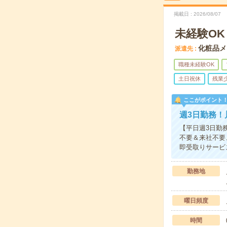
掲載日
2026/08/07
未経験O
化粧品メ
派遣先
職種未経験OK
土日祝休
残業
ここがポイント
週3日勤務！
【平日週3日勤
不要＆来社不要
即受取りサービ
勤務地
曜日頻度
時間