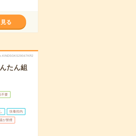
く見る
o.KINDSGKS29047KR2
かんたん組
語不要
し
扶養控内
場が禁煙