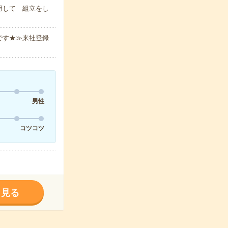
用して 組立をし
です★≫来社登録
男性
コツコツ
く見る