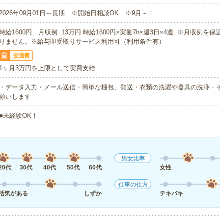
2026年09月01日～長期 ※開始日相談OK ※9月～！
時給1600円 月収例 13万円 時給1600円×実働7h×週3日×4週 ※月収例を
りません。※給与即受取りサービス利用可（利用条件有）
交通費
1ヶ月3万円を上限として実費支給
・データ入力・メール送信・簡単な梱包、発送・衣類の洗濯や器具の洗浄・
願いします
■未経験OK！
男女比率
20代
30代
40代
50代
60代
女性
仕事の仕方
活気がある
しずか
テキパキ