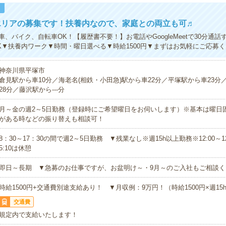
！
エリアの募集です！扶養内なので、家庭との両立も可♬
、バイク、自転車OK！【履歴書不要！】お電話やGoogleMeetで30分通
K▼扶養内ワーク▼時間・曜日選べる▼時給1500円▼まずはお気軽にご応募
神奈川県平塚市
倉見駅から車10分／海老名(相鉄・小田急)駅から車22分／平塚駅から車23分
28分／藤沢駅から---分
月～金の週2～5日勤務（登録時にご希望曜日をお伺いします）※基本は曜日
がある時などの振り替えも相談可！
8：30～17：30の間で週2～5日勤務 ▼残業なし※週15h以上勤務※12:00～12:4
5:10は休憩
即日～長期 ▼急募のお仕事ですが、お盆明け～・9月～のご入社もご相談く
時給1500円+交通費別途支給あり！ ▼月収例：9万円！（時給1500円×週15
交通費
規定内で支給いたします！