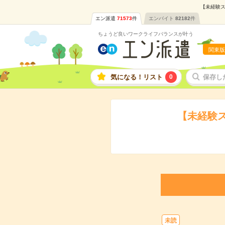
【未経験ス
エン派遣
71573
件
エンバイト
82182
件
ちょうど良いワークライフバランスが叶う
関東版
気になる！リスト
0
保存し
【未経験
未読