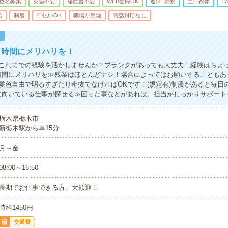
数名募集
英語不要
履歴書不要
WEB登録OK
週5日勤務
土日祝休
1
給
制服
日払いOK
職場が禁煙
電話対応なし
！
！時間にメリハリを！
これまでの経験を活かしませんか？ブランクがあっても大丈夫！経験はちょ
時間にメリハリを≫残業はほとんどナシ！場合によってはお願いすることもあ
髪色自由で明るすぎたり奇抜でなければOKです！(規定有)制服があると毎日
に向いている仕事が探せる≫困った事などがあれば、担当がしっかりサポート
栃木県栃木市
新栃木駅から車15分
月～金
08:00～16:50
長期でお仕事できる方、大歓迎！
時給1450円
交通費