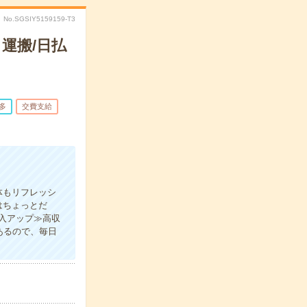
No.SGSIY5159159-T3
運搬/日払
多
交費支給
体もリフレッシ
はちょっとだ
入アップ≫高収
あるので、毎日