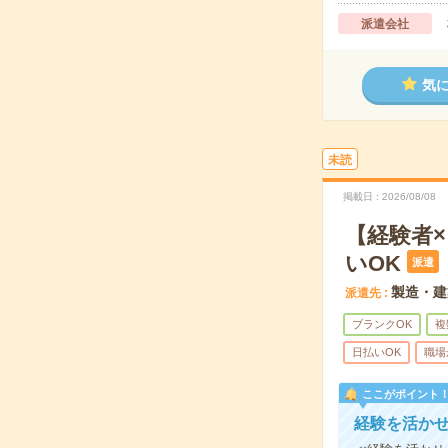
派遣会社
気
未読
掲載日
2026/08/08
【経験者
いOK
派遣
製造・建
派遣先
ブランクOK
複
日払いOK
職場
ここがポイント
経験を活か