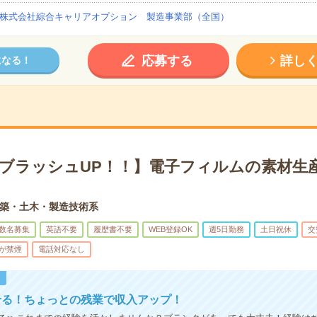
株式会社綜合キャリアオプション 製造事業部（全国）
応募する
詳し
になる！
×ブラッシュUP！！】電子フィルムの素材生産
築・土木・製造技術系
数名募集
英語不要
履歴書不要
WEB登録OK
週5日勤務
土日祝休
交
が禁煙
電話対応なし
！
せる！ちょっとの残業で収入アップ！