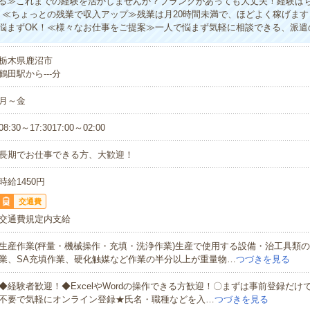
る≫これまでの経験を活かしませんか？ブランクがあっても大丈夫！経験は
！≪ちょっとの残業で収入アップ≫残業は月20時間未満で、ほどよく稼げま
悩まずOK！≪様々なお仕事をご提案≫一人で悩まず気軽に相談できる、派遣
栃木県鹿沼市
鶴田駅から---分
月～金
08:30～17:3017:00～02:00
長期でお仕事できる方、大歓迎！
時給1450円
交通費
交通費規定内支給
生産作業(秤量・機械操作・充填・洗浄作業)生産で使用する設備・治工具類
業、SA充填作業、硬化触媒など作業の半分以上が重量物…
つづきを見る
◆経験者歓迎！◆ExcelやWordの操作できる方歓迎！〇まずは事前登録だけ
不要で気軽にオンライン登録★氏名・職種などを入…
つづきを見る