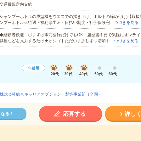
交通費規定内支給
シャンプーボトルの成型機をウエスでの拭き上げ、ボルトの締め付け)【取扱
ンプーボトル≪待遇・福利厚生≫・日払い制度・社会保険完…
つづきを見る
◆経験者歓迎！〇まずは事前登録だけでもOK！履歴書不要で気軽にオンライ
職種などを入力するだけ★オシゴトただいま少しずつ増加中…
つづきを見る
年齢層
20代
30代
40代
50代
60代
株式会社綜合キャリアオプション 製造事業部（全国）
応募する
詳し
になる！