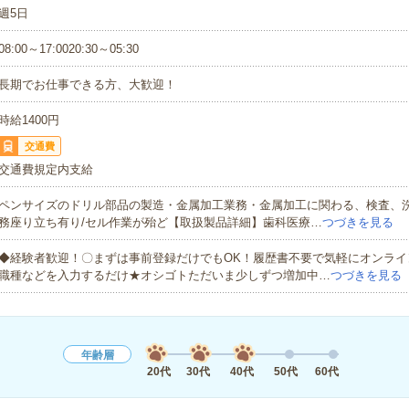
週5日
08:00～17:0020:30～05:30
長期でお仕事できる方、大歓迎！
時給1400円
交通費
交通費規定内支給
ペンサイズのドリル部品の製造・金属加工業務・金属加工に関わる、検査、
務座り立ち有り/セル作業が殆ど【取扱製品詳細】歯科医療…
つづきを見る
◆経験者歓迎！〇まずは事前登録だけでもOK！履歴書不要で気軽にオンライ
職種などを入力するだけ★オシゴトただいま少しずつ増加中…
つづきを見る
年齢層
20代
30代
40代
50代
60代