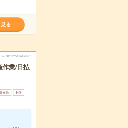
く見る
No.SGSIY5196920-T3
作業/日払
費支給
制服