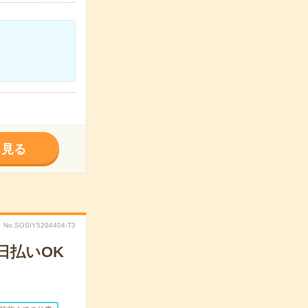
く見る
No.SGSIY5204404-T3
日払いOK