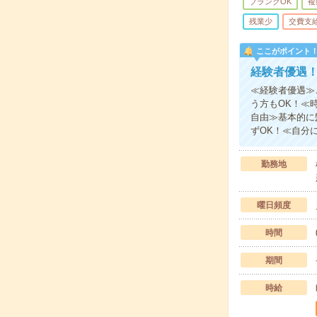
ブランクOK
複
残業少
交費支
ここがポイント
経験者優遇
≪経験者優遇≫
う方もOK！≪
自由≫基本的に
ずOK！≪自分
勤務地
曜日頻度
時間
期間
時給