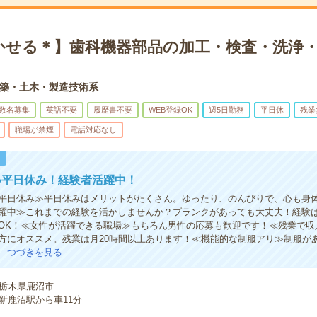
かせる＊】歯科機器部品の加工・検査・洗浄・
築・土木・製造技術系
数名募集
英語不要
履歴書不要
WEB登録OK
週5日勤務
平日休
残業
職場が禁煙
電話対応なし
！
い平日休み！経験者活躍中！
平日休み≫平日休みはメリットがたくさん。ゆったり、のんびりで、心も身
躍中≫これまでの経験を活かしませんか？ブランクがあっても大丈夫！経験
OK！≪女性が活躍できる職場≫もちろん男性の応募も歓迎です！≪残業で収
方にオススメ。残業は月20時間以上あります！≪機能的な制服アリ≫制服が
…
つづきを見る
栃木県鹿沼市
新鹿沼駅から車11分