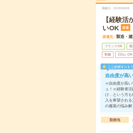
掲載日
2026/08/08
【経験活
いOK
派遣
製造・建
派遣先
ブランクOK
複
制服
日払いOK
ここがポイント
自由度が高
≪自由度が高い
ュ！≪経験者活
け…という方も
入を希望される
の服装の悩み解
勤務地