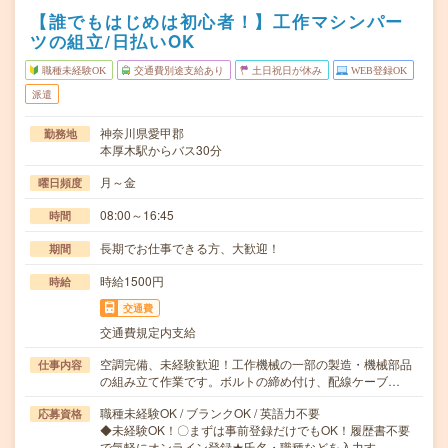
【誰でもはじめは初心者！】工作マシンパー
ツの組立/日払いOK
職種未経験OK
交通費別途支給あり
土日祝日が休み
WEB登録OK
派遣
神奈川県愛甲郡
勤務地
本厚木駅からバス30分
月～金
曜日頻度
08:00～16:45
時間
長期でお仕事できる方、大歓迎！
期間
時給1500円
時給
交通費
交通費規定内支給
空調完備、未経験歓迎！工作機械の一部の製造・機械部品
仕事内容
の組み立て作業です。ボルトの締め付け、配線ケーブ…
職種未経験OK / ブランクOK / 英語力不要
応募資格
◆未経験OK！〇まずは事前登録だけでもOK！履歴書不要
で気軽にオンライン登録★氏名・職種などを入力す…