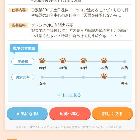
〇残業30H／土日祝休／コツコツ進めるモノづくり〇＼精
仕事内容
密機器の組立中心のお仕事／・図面を確認しながら…
ブランクOK / 英語力不要
応募資格
製造業のご経験お持ちの方先々の転職希望の方もお気軽に
ご相談ください＊時期に合わせて別件紹介も！＊＊「…
職場の雰囲気
年齢層
20代
30代
40代
50代
60代
男女比率
女性
男性
もっと見る
気になる!
応募へ進む
詳しく見る
派遣会社
株式会社メイテックキャスト横浜営業所（株式会社メイテック100％出資）