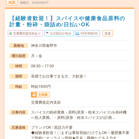
未読
掲載日
2026/08/07
【経験者歓迎！】スパイスや健康食品原料の
計量・粉砕・袋詰め/日払いOK
交通費別途支給あり
土日祝日が休み
WEB登録OK
派遣
神奈川県秦野市
勤務地
月～金
曜日頻度
08:30～17:00
時間
長期でお仕事できる方、大歓迎！
期間
時給1600円
時給
交通費
交通費規定内支給
スパイスの粉砕業務・原料(原形・粉末スパイス)を粉砕機
仕事内容
へ投入業務。・原料(原形・粉末スパイス)の計測…
ブランクOK / 英語力不要
応募資格
◆経験者歓迎！〇まずは事前登録だけでもOK！履歴書不要
で気軽にオンライン登録★氏名・職種などを入力す…