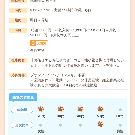
曜日頻度
9:00～17:30（実働7.5時間/休憩60分）
時間
即日～長期
期間
時給1,280円 ≪収入例≫1,280円×7.5h×21日＝月収
時給
201,600円 ♯月収20万円以上
交通費
全額支給
【お任せするお仕事内容】コピー機や複合機に付属してい
仕事内容
るトナーボトルの組立作業をお願いします。・空ボト…
ブランクOK / パソコンスキル不要
応募資格
＜必須条件＞・電動ドライバーの使用経験・組立作業の経
験がある方大歓迎！！#初めての派遣歓迎
職場の雰囲気
年齢層
20代
30代
40代
50代
60代
男女比率
女性
男性