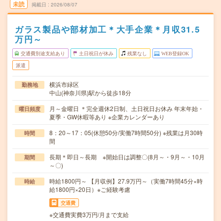
未読
掲載日
2026/08/07
ガラス製品や部材加工＊大手企業＊月収31.5
万円～
交通費別途支給あり
土日祝日が休み
残業なし
WEB登録OK
派遣
横浜市緑区
勤務地
中山(神奈川県)駅から徒歩18分
月～金曜日 ＊完全週休2日制、土日祝日お休み 年末年始・
曜日頻度
夏季・GW休暇等あり ※企業カレンダーあり
8：20～17：05(休憩50分/実働7時間50分) ※残業は月30時
時間
間
長期＊即日～長期 ※開始日は調整〇(8月～・9月～・10月
期間
～〇)
時給1800円～ 【月収例】27.9万円～（実働7時間45分×時
時給
給1800円×20日）※ご経験考慮
交通費
※交通費実費3万円/月まで支給