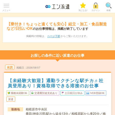
メニュー
気になる!
ログイン
検索
【寮付き！ちょっと遠くても安心】組立・加工・食品製造
など/日払いOK
のお仕事情報は、掲載が終了しています
掲載時の情報は、
ページ下部
からご覧いただけます。
お探しの条件に近い派遣のお仕事
未読
掲載日
2026/08/07
【未経験大歓迎】通勤ラクチンな駅チカ♬社
員登用あり！資格取得できる溶接のお仕事
職種未経験OK
交通費別途支給あり
土日祝日が休み
WEB登録OK
派遣
相模原市中央区
勤務地
番田(神奈川県)駅から徒歩13分／相模原駅から車20分／橋