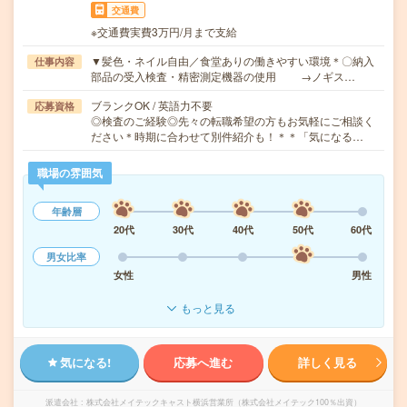
交通費
※交通費実費3万円/月まで支給
▼髪色・ネイル自由／食堂ありの働きやすい環境＊〇納入
仕事内容
部品の受入検査・精密測定機器の使用 →ノギス…
ブランクOK / 英語力不要
応募資格
◎検査のご経験◎先々の転職希望の方もお気軽にご相談く
ださい＊時期に合わせて別件紹介も！＊＊「気になる…
職場の雰囲気
年齢層
20代
30代
40代
50代
60代
男女比率
女性
男性
もっと見る
気になる!
応募へ進む
詳しく見る
派遣会社
株式会社メイテックキャスト横浜営業所（株式会社メイテック100％出資）