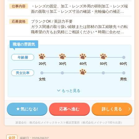
・レンズの固定、加工・レンズ外周の研削加工・レンズ端
仕事内容
面の面取り加工・レンズ寸法の確認・光軸偏心の補正…
ブランクOK / 英語力不要
応募資格
ガラス関連の取り扱い経験または部材の加工経験先々の転
職希望の方もお気軽にご相談ください＊時期に合わせ…
職場の雰囲気
年齢層
20代
30代
40代
50代
60代
男女比率
女性
男性
もっと見る
気になる!
応募へ進む
詳しく見る
派遣会社
株式会社メイテックキャスト横浜営業所（株式会社メイテック100％出資）
未読
掲載日
2026/08/07