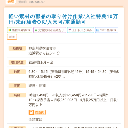
未読
掲載日
2026/08/07
軽い素材の部品の取り付け作業/入社特典10万
円/未経験者OK/入寮可/車通勤可
職種未経験OK
交通費別途支給あり
土日祝日が休み
WEB登録OK
派遣
神奈川県横須賀市
勤務地
追浜駅から徒歩20分
就業曜日/月～金
曜日頻度
6:30～15:15（実働8時間/休憩45分）15:45～24:30（実働8
時間
時間/休憩45分）※2交…
即日～長期
期間
時給1,450円 ≪収入例≫1,450円×8h×20日+時間外
時給
10h+深夜手当＝月収259,205円 ♯月収25万円以上・日収1
万円以上
交通費
全額支給