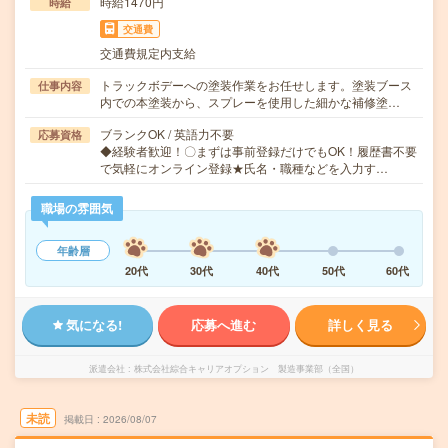
時給1470円
時給
交通費
交通費規定内支給
トラックボデーへの塗装作業をお任せします。塗装ブース
仕事内容
内での本塗装から、スプレーを使用した細かな補修塗…
ブランクOK / 英語力不要
応募資格
◆経験者歓迎！〇まずは事前登録だけでもOK！履歴書不要
で気軽にオンライン登録★氏名・職種などを入力す…
職場の雰囲気
年齢層
20代
30代
40代
50代
60代
気になる!
応募へ進む
詳しく見る
派遣会社
株式会社綜合キャリアオプション 製造事業部（全国）
未読
掲載日
2026/08/07