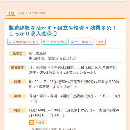
未読
掲載日
2026/08/07
製造経験を活かす▼組立や検査▼残業多め！
しっかり収入確保〇
交通費別途支給あり
土日祝日が休み
WEB登録OK
派遣
横浜市緑区
勤務地
中山(神奈川県)駅から徒歩18分
月～金曜日 ＊完全週休2日制、土日祝日お休み 年末年始・
曜日頻度
夏季・GW休暇等あり ※企業カレンダーあり
8：20～17：05(休憩50分/実働7時間50分) ※残業は月30時
時間
間 ※生産状況により午後からの…
長期＊即日～長期 ※開始日は調整〇(8月～・9月～・10月
期間
～〇)
時給1600円～1700円 【月収例】25万円～（実働7時間50
時給
分×時給1600円×20日）
交通費
※交通費実費3万円/月まで支給