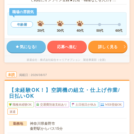
職場の雰囲気
年齢層
20代
30代
40代
50代
60代
気になる!
応募へ進む
詳しく見る
派遣会社
株式会社綜合キャリアオプション 製造事業部（全国）
未読
掲載日
2026/08/07
【未経験OK！】空調機の組立・仕上げ作業/
日払いOK
職種未経験OK
交通費別途支給あり
土日祝日が休み
WEB登録OK
派遣
神奈川県秦野市
勤務地
秦野駅からバス15分