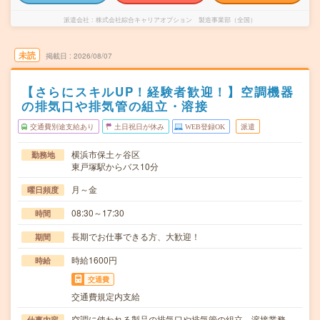
派遣会社
株式会社綜合キャリアオプション 製造事業部（全国）
未読
掲載日
2026/08/07
【さらにスキルUP！経験者歓迎！】空調機器
の排気口や排気管の組立・溶接
交通費別途支給あり
土日祝日が休み
WEB登録OK
派遣
横浜市保土ヶ谷区
勤務地
東戸塚駅からバス10分
月～金
曜日頻度
08:30～17:30
時間
長期でお仕事できる方、大歓迎！
期間
時給1600円
時給
交通費
交通費規定内支給
空調に使われる製品の排気口や排気管の組立、溶接業務
仕事内容