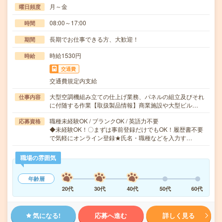
月～金
曜日頻度
08:00～17:00
時間
長期でお仕事できる方、大歓迎！
期間
時給1530円
時給
交通費
交通費規定内支給
大型空調機組み立ての仕上げ業務、パネルの組立及びそれ
仕事内容
に付随する作業【取扱製品情報】商業施設や大型ビル…
職種未経験OK / ブランクOK / 英語力不要
応募資格
◆未経験OK！〇まずは事前登録だけでもOK！履歴書不要
で気軽にオンライン登録★氏名・職種などを入力す…
職場の雰囲気
年齢層
20代
30代
40代
50代
60代
気になる!
応募へ進む
詳しく見る