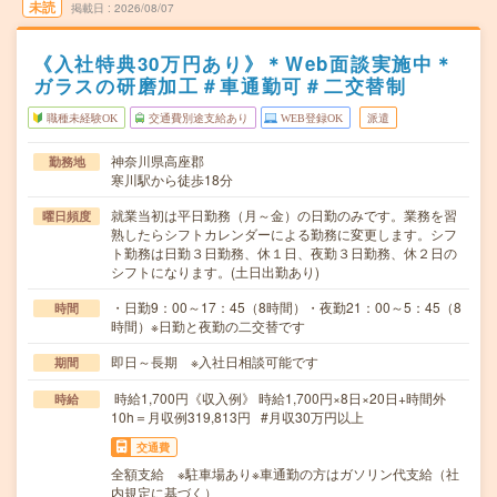
未読
掲載日
2026/08/07
《入社特典30万円あり》＊Web面談実施中＊
ガラスの研磨加工＃車通勤可＃二交替制
職種未経験OK
交通費別途支給あり
WEB登録OK
派遣
神奈川県高座郡
勤務地
寒川駅から徒歩18分
就業当初は平日勤務（月～金）の日勤のみです。業務を習
曜日頻度
熟したらシフトカレンダーによる勤務に変更します。シフ
ト勤務は日勤３日勤務、休１日、夜勤３日勤務、休２日の
シフトになります。(土日出勤あり)
・日勤9：00～17：45（8時間）・夜勤21：00～5：45（8
時間
時間）※日勤と夜勤の二交替です
即日～長期 ※入社日相談可能です
期間
時給1,700円《収入例》 時給1,700円×8日×20日+時間外
時給
10h＝月収例319,813円 #月収30万円以上
交通費
全額支給 ※駐車場あり※車通勤の方はガソリン代支給（社
内規定に基づく）