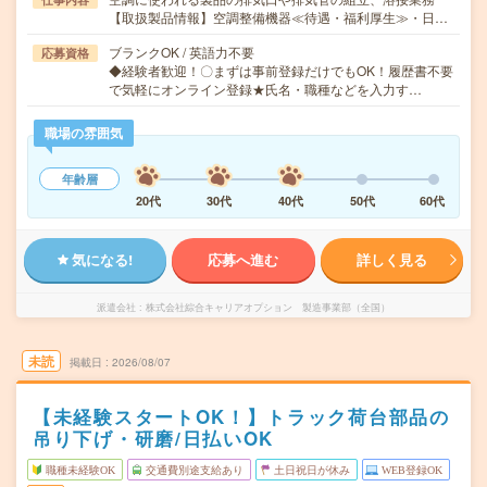
【取扱製品情報】空調整備機器≪待遇・福利厚生≫・日…
ブランクOK / 英語力不要
応募資格
◆経験者歓迎！〇まずは事前登録だけでもOK！履歴書不要
で気軽にオンライン登録★氏名・職種などを入力す…
職場の雰囲気
年齢層
20代
30代
40代
50代
60代
気になる!
応募へ進む
詳しく見る
派遣会社
株式会社綜合キャリアオプション 製造事業部（全国）
未読
掲載日
2026/08/07
【未経験スタートOK！】トラック荷台部品の
吊り下げ・研磨/日払いOK
職種未経験OK
交通費別途支給あり
土日祝日が休み
WEB登録OK