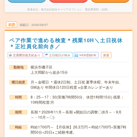
派遣会社
株式会社綜合キャリアオプション 製造事業部（全国）
未読
掲載日
2026/08/07
ペア作業で進める検査＊残業10H＼土日祝休
＊正社員化前向き／
交通費別途支給あり
土日祝日が休み
WEB登録OK
派遣
横浜市磯子区
勤務地
上大岡駅から徒歩15分
月～金曜日 ＊週休2日制、土日祝 夏季休暇、年末年始、
曜日頻度
GWあり 年間休日120日程度 ※企業カレンダーあり
8：25～17：30(実働7時間50分、休憩1時間15分) 残業：
時間
10時間程度/月
長期＊2026年11月～長期 ※開始日の調整〇(8月～・9月
期間
～・10月～〇)
時給1700円～ 【月収例】26.3万円＝時給1700円×実働7時
時給
間50分×20日※ご経験考慮。