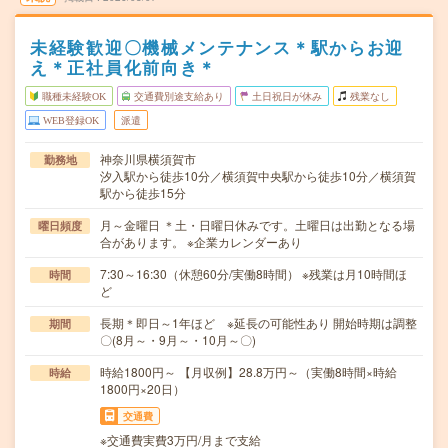
未経験歓迎〇機械メンテナンス＊駅からお迎
え＊正社員化前向き＊
職種未経験OK
交通費別途支給あり
土日祝日が休み
残業なし
WEB登録OK
派遣
神奈川県横須賀市
勤務地
汐入駅から徒歩10分／横須賀中央駅から徒歩10分／横須賀
駅から徒歩15分
月～金曜日 ＊土・日曜日休みです。土曜日は出勤となる場
曜日頻度
合があります。 ※企業カレンダーあり
7:30～16:30（休憩60分/実働8時間） ※残業は月10時間ほ
時間
ど
長期＊即日～1年ほど ※延長の可能性あり 開始時期は調整
期間
〇(8月～・9月～・10月～〇)
時給1800円～ 【月収例】28.8万円～（実働8時間×時給
時給
1800円×20日）
交通費
※交通費実費3万円/月まで支給