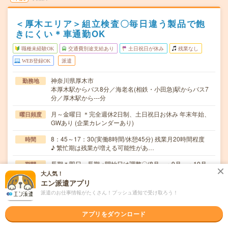
＜厚木エリア＞組立検査〇毎日違う製品で飽
きにくい＊車通勤OK
職種未経験OK
交通費別途支給あり
土日祝日が休み
残業なし
WEB登録OK
派遣
神奈川県厚木市
勤務地
本厚木駅からバス8分／海老名(相鉄・小田急)駅からバス7
分／厚木駅から---分
月～金曜日 ＊完全週休2日制、土日祝日お休み 年末年始、
曜日頻度
GWあり (企業カレンダーあり)
8：45～17：30(実働8時間/休憩45分) 残業月20時間程度
時間
♪ 繁忙期は残業が増える可能性があ…
長期＊即日～長期 ※開始日は調整〇(8月～・9月～・10月～
期間
〇)
大人気！
エン派遣アプリ
時給1500円～ 【月収例】24万円=時給1500円×実働8時間
時給
派遣のお仕事情報がたくさん！プッシュ通知で受け取ろう！
×20日
交通費
アプリをダウンロード
※交通費実費3万円/月まで支給