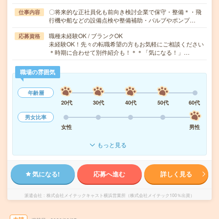
〇将来的な正社員化も前向き検討企業で保守・整備＊・飛
仕事内容
行機や船などの設備点検や整備補助・バルブやポンプ…
職種未経験OK / ブランクOK
応募資格
未経験OK！先々の転職希望の方もお気軽にご相談ください
＊時期に合わせて別件紹介も！＊＊「気になる！」…
職場の雰囲気
年齢層
20代
30代
40代
50代
60代
男女比率
女性
男性
もっと見る
気になる!
応募へ進む
詳しく見る
派遣会社
株式会社メイテックキャスト横浜営業所（株式会社メイテック100％出資）