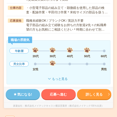
・小型電子部品の組み立て・顕微鏡を使用した部品の検
仕事内容
査・配線作業・半田付け作業＊米粒サイズの部品を扱う…
職種未経験OK / ブランクOK / 英語力不要
応募資格
電子部品の組み立て経験をお持ちの方歓迎♪先々の転職希
望の方もお気軽にご相談ください＊時期に合わせて別…
職場の雰囲気
年齢層
20代
30代
40代
50代
60代
男女比率
女性
男性
もっと見る
気になる!
応募へ進む
詳しく見る
派遣会社
株式会社メイテックキャスト横浜営業所（株式会社メイテック100％出資）