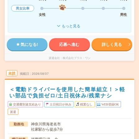
男女比率
女性
男性
もっと見る
気になる!
応募へ進む
詳しく見る
派遣会社
株式会社プラス・ワン
未読
掲載日
2026/08/07
＜電動ドライバーを使用した簡単組立！＞軽
い部品で負担ゼロ/土日祝休み/残業ナシ
交通費別途支給あり
土日祝日が休み
残業なし
WEB登録OK
派遣
神奈川県海老名市
勤務地
社家駅から徒歩7分
就業曜日/月～金