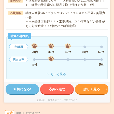
＜入社特典総額10万円！！入寮希望の方はご相談可能！！
仕事内容
＞・軽量の天井素材に部品を取り付ける作業 ※部…
職種未経験OK / ブランクOK / パソコンスキル不要 / 英語力
応募資格
不要
＊＊未経験者歓迎＊＊・工場経験、立ち仕事などの経験が
ある方大歓迎！！#初めての派遣歓迎
職場の雰囲気
年齢層
20代
30代
40代
50代
60代
男女比率
女性
男性
もっと見る
気になる!
応募へ進む
詳しく見る
派遣会社
株式会社ニコン日総プライム
未読
掲載日
2026/08/07