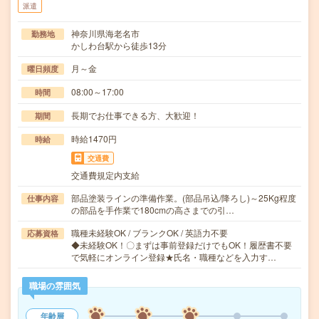
派遣
神奈川県海老名市
勤務地
かしわ台駅から徒歩13分
月～金
曜日頻度
08:00～17:00
時間
長期でお仕事できる方、大歓迎！
期間
時給1470円
時給
交通費
交通費規定内支給
部品塗装ラインの準備作業。(部品吊込/降ろし)～25Kg程度
仕事内容
の部品を手作業で180cmの高さまでの引…
職種未経験OK / ブランクOK / 英語力不要
応募資格
◆未経験OK！〇まずは事前登録だけでもOK！履歴書不要
で気軽にオンライン登録★氏名・職種などを入力す…
職場の雰囲気
年齢層