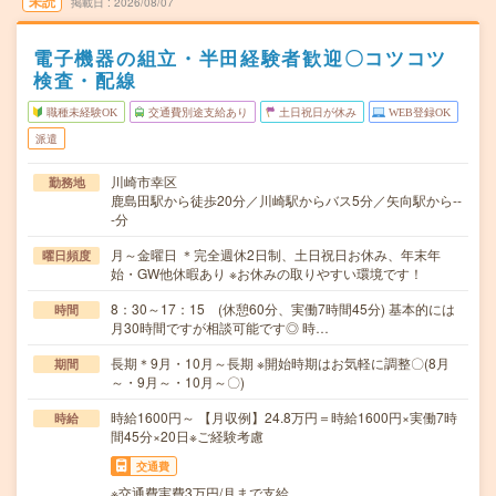
未読
掲載日
2026/08/07
電子機器の組立・半田経験者歓迎〇コツコツ
検査・配線
職種未経験OK
交通費別途支給あり
土日祝日が休み
WEB登録OK
派遣
川崎市幸区
勤務地
鹿島田駅から徒歩20分／川崎駅からバス5分／矢向駅から--
-分
月～金曜日 ＊完全週休2日制、土日祝日お休み、年末年
曜日頻度
始・GW他休暇あり ※お休みの取りやすい環境です！
8：30～17：15 (休憩60分、実働7時間45分) 基本的には
時間
月30時間ですが相談可能です◎ 時…
長期＊9月・10月～長期 ※開始時期はお気軽に調整〇(8月
期間
～・9月～・10月～〇)
時給1600円～ 【月収例】24.8万円＝時給1600円×実働7時
時給
間45分×20日※ご経験考慮
交通費
※交通費実費3万円/月まで支給