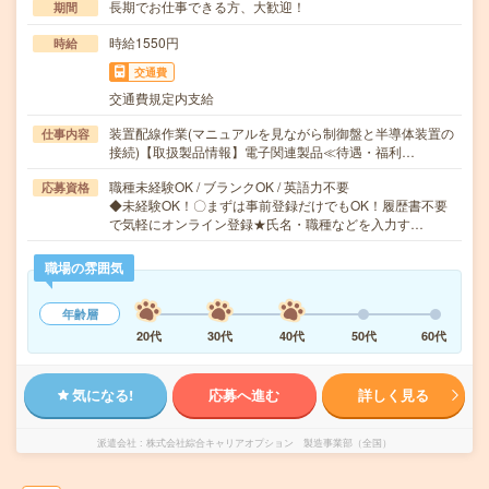
長期でお仕事できる方、大歓迎！
期間
時給1550円
時給
交通費
交通費規定内支給
装置配線作業(マニュアルを見ながら制御盤と半導体装置の
仕事内容
接続)【取扱製品情報】電子関連製品≪待遇・福利…
職種未経験OK / ブランクOK / 英語力不要
応募資格
◆未経験OK！〇まずは事前登録だけでもOK！履歴書不要
で気軽にオンライン登録★氏名・職種などを入力す…
職場の雰囲気
年齢層
20代
30代
40代
50代
60代
気になる!
応募へ進む
詳しく見る
派遣会社
株式会社綜合キャリアオプション 製造事業部（全国）