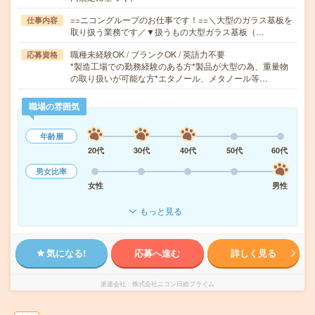
==ニコングループのお仕事です！==＼大型のガラス基板を
仕事内容
取り扱う業務です／▼扱うもの大型ガラス基板（…
職種未経験OK / ブランクOK / 英語力不要
応募資格
*製造工場での勤務経験のある方*製品が大型の為、重量物
の取り扱いが可能な方*エタノール、メタノール等…
職場の雰囲気
年齢層
20代
30代
40代
50代
60代
男女比率
女性
男性
もっと見る
気になる!
応募へ進む
詳しく見る
派遣会社
株式会社ニコン日総プライム