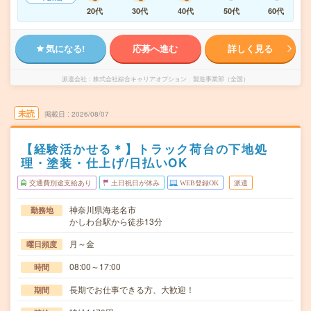
20代
30代
40代
50代
60代
気になる!
応募へ進む
詳しく見る
派遣会社
株式会社綜合キャリアオプション 製造事業部（全国）
未読
掲載日
2026/08/07
【経験活かせる＊】トラック荷台の下地処
理・塗装・仕上げ/日払いOK
交通費別途支給あり
土日祝日が休み
WEB登録OK
派遣
神奈川県海老名市
勤務地
かしわ台駅から徒歩13分
月～金
曜日頻度
08:00～17:00
時間
長期でお仕事できる方、大歓迎！
期間