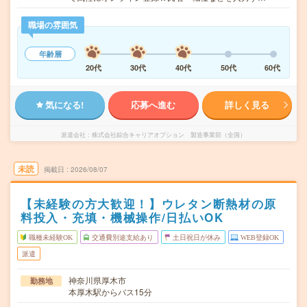
職場の雰囲気
年齢層
20代
30代
40代
50代
60代
気になる!
応募へ進む
詳しく見る
派遣会社
株式会社綜合キャリアオプション 製造事業部（全国）
未読
掲載日
2026/08/07
【未経験の方大歓迎！】ウレタン断熱材の原
料投入・充填・機械操作/日払いOK
職種未経験OK
交通費別途支給あり
土日祝日が休み
WEB登録OK
派遣
神奈川県厚木市
勤務地
本厚木駅からバス15分