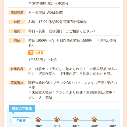
本(神奈川県)駅から車20分
月～金曜日(週5日勤務)
曜日頻度
8:30～17:00(休憩60分/実働7時間30分)
時間
即日～長期 勤務開始日はご相談ください！
期間
時給1,650円 ※7か月目以降の時給1,550円 ＊週払い制度
時給
あり
交通費
1日650円まで支給
／ 経験ナシで安心して始められる！ 自動車部品の組み
仕事内容
付け・溶接作業＼ 【仕事内容】自動車に使われる部…
職種未経験OK / ブランクOK / パソコンスキル不要 / 英語力
応募資格
不要
＊未経験大歓迎＊ブランクあり歓迎＊主婦(主夫)活躍中＊
フリーター歓迎
職場の雰囲気
年齢層
20代
30代
40代
50代
60代