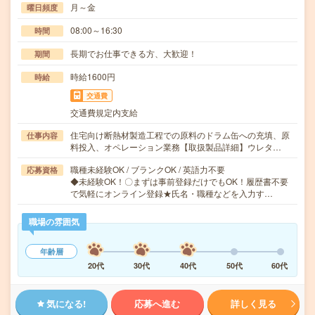
月～金
曜日頻度
08:00～16:30
時間
長期でお仕事できる方、大歓迎！
期間
時給1600円
時給
交通費
交通費規定内支給
住宅向け断熱材製造工程での原料のドラム缶への充填、原
仕事内容
料投入、オペレーション業務【取扱製品詳細】ウレタ…
職種未経験OK / ブランクOK / 英語力不要
応募資格
◆未経験OK！〇まずは事前登録だけでもOK！履歴書不要
で気軽にオンライン登録★氏名・職種などを入力す…
職場の雰囲気
年齢層
20代
30代
40代
50代
60代
気になる!
応募へ進む
詳しく見る