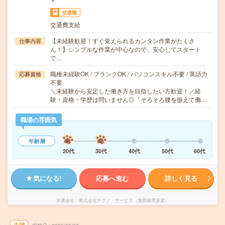
交通費
交通費支給
【未経験歓迎！すぐ覚えられるカンタン作業がたくさ
仕事内容
ん！】シンプルな作業が中心なので、安心してスタート
で…
職種未経験OK / ブランクOK / パソコンスキル不要 / 英語力
応募資格
不要
＼未経験から安定した働き方を目指したい方歓迎！／経
験・資格・学歴は問いません◎「そろそろ腰を据えて働…
職場の雰囲気
年齢層
20代
30代
40代
50代
60代
気になる!
応募へ進む
詳しく見る
派遣会社
株式会社テクノ・サービス（無期雇用派遣）