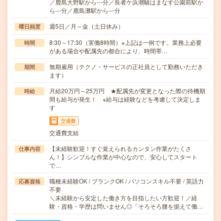
／鹿島大野駅から---分／長者ケ浜潮騒はまなす公園前駅か
ら---分／鹿島灘駅から---分
週5日／月～金（土日休み）
曜日頻度
8:30～17:30（実働8時間）※上記は一例です。業務上必要
時間
がある場合や配属先の都合により、時間帯…
無期雇用（テクノ・サービスの正社員として勤務いただき
期間
ます）
月給20万円～25万円 ★配属先が変更となった際の待機期
時給
間も給与が発生！ ※給与は経験などを考慮して決定しま
す
交通費
交通費支給
【未経験歓迎！すぐ覚えられるカンタン作業がたくさ
仕事内容
ん！】シンプルな作業が中心なので、安心してスタート
で…
職種未経験OK / ブランクOK / パソコンスキル不要 / 英語力
応募資格
不要
＼未経験から安定した働き方を目指したい方歓迎！／経
験・資格・学歴は問いません◎「そろそろ腰を据えて働…