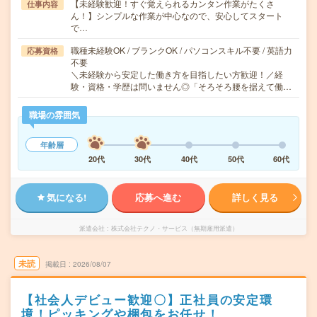
【未経験歓迎！すぐ覚えられるカンタン作業がたくさ
仕事内容
ん！】シンプルな作業が中心なので、安心してスタート
で…
職種未経験OK / ブランクOK / パソコンスキル不要 / 英語力
応募資格
不要
＼未経験から安定した働き方を目指したい方歓迎！／経
験・資格・学歴は問いません◎「そろそろ腰を据えて働…
職場の雰囲気
年齢層
20代
30代
40代
50代
60代
気になる!
応募へ進む
詳しく見る
派遣会社
株式会社テクノ・サービス（無期雇用派遣）
未読
掲載日
2026/08/07
【社会人デビュー歓迎〇】正社員の安定環
境！ピッキングや梱包をお任せ！