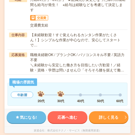
間も給与が発生！ ※給与は経験などを考慮して決定しま
す
交通費
交通費支給
【未経験歓迎！すぐ覚えられるカンタン作業がたくさ
仕事内容
ん！】シンプルな作業が中心なので、安心してスタート
で…
職種未経験OK / ブランクOK / パソコンスキル不要 / 英語力
応募資格
不要
＼未経験から安定した働き方を目指したい方歓迎！／経
験・資格・学歴は問いません◎「そろそろ腰を据えて働…
職場の雰囲気
年齢層
20代
30代
40代
50代
60代
気になる!
応募へ進む
詳しく見る
派遣会社
株式会社テクノ・サービス（無期雇用派遣）