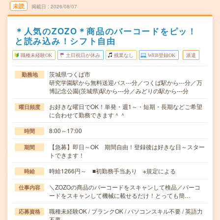
未読
掲載日
2026/08/07
＊人気のZOZO＊商品のバーコードをピッ！
と読み込み！シフト自由
職種未経験OK
土日祝日が休み
残業なし
WEB登録OK
派遣
茨城県つくば市
勤務地
研究学園駅から無料送迎バス---分／つくば駅から---分／万
博記念公園(茨城県)駅から---分／みどりの駅から---分
お好きな曜日でOK！単発・週1～・短期・長期などご希望
曜日頻度
に合わせて勤務できます＾＾
8:00～17:00
時間
【急募】即日～OK 期間自由！登録後は好きな日～スター
期間
トできます！
時給1266円～ ■初勤務手当あり ※規定による
時給
＼ZOZOの商品のバーコードをスキャンして検品／バーコ
仕事内容
ードをスキャンして機械に載せるだけ！とっても簡…
職種未経験OK / ブランクOK / パソコンスキル不要 / 英語力
応募資格
不要