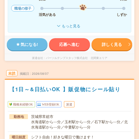
職場の様子
活気がある
しずか
もっと見る
気になる!
応募へ進む
詳しく見る
派遣会社
パーソルテンプスタッフ株式会社 北関東エリア
未読
掲載日
2026/08/07
【1日～&日払いOK 】販促物にシール貼り
職種未経験OK
WEB登録OK
派遣
茨城県常総市
勤務地
水海道駅から---分／玉村駅から---分／石下駅から---分／北
水海道駅から---分／中妻駅から---分
シフト自由！好きな曜日で働けます！
曜日頻度