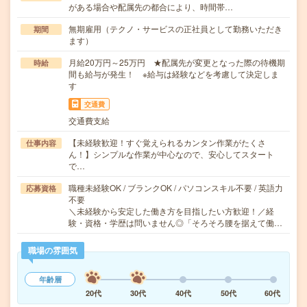
がある場合や配属先の都合により、時間帯…
無期雇用（テクノ・サービスの正社員として勤務いただき
期間
ます）
月給20万円～25万円 ★配属先が変更となった際の待機期
時給
間も給与が発生！ ※給与は経験などを考慮して決定しま
す
交通費
交通費支給
【未経験歓迎！すぐ覚えられるカンタン作業がたくさ
仕事内容
ん！】シンプルな作業が中心なので、安心してスタート
で…
職種未経験OK / ブランクOK / パソコンスキル不要 / 英語力
応募資格
不要
＼未経験から安定した働き方を目指したい方歓迎！／経
験・資格・学歴は問いません◎「そろそろ腰を据えて働…
職場の雰囲気
年齢層
20代
30代
40代
50代
60代