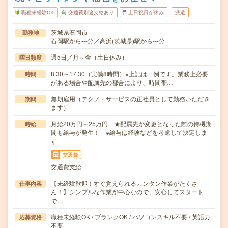
職種未経験OK
交通費別途支給あり
土日祝日が休み
派遣
茨城県石岡市
勤務地
石岡駅から---分／高浜(茨城県)駅から---分
週5日／月～金（土日休み）
曜日頻度
8:30～17:30（実働8時間）※上記は一例です。業務上必要
時間
がある場合や配属先の都合により、時間帯…
無期雇用（テクノ・サービスの正社員として勤務いただき
期間
ます）
月給20万円～25万円 ★配属先が変更となった際の待機期
時給
間も給与が発生！ ※給与は経験などを考慮して決定しま
す
交通費
交通費支給
【未経験歓迎！すぐ覚えられるカンタン作業がたくさ
仕事内容
ん！】シンプルな作業が中心なので、安心してスタート
で…
職種未経験OK / ブランクOK / パソコンスキル不要 / 英語力
応募資格
不要