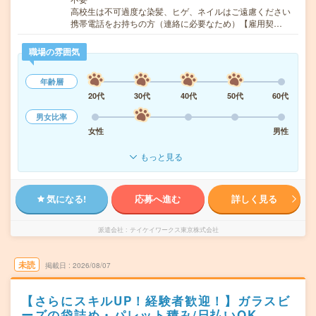
高校生は不可過度な染髪、ヒゲ、ネイルはご遠慮ください
携帯電話をお持ちの方（連絡に必要なため）【雇用契…
職場の雰囲気
年齢層
20代
30代
40代
50代
60代
男女比率
女性
男性
もっと見る
気になる!
応募へ進む
詳しく見る
派遣会社
テイケイワークス東京株式会社
未読
掲載日
2026/08/07
【さらにスキルUP！経験者歓迎！】ガラスビ
ーズの袋詰め・パレット積み/日払いOK