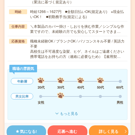
（業法に基づく規定あり）
時給1266～1627円 ■全額日払いOK(規定あり) ※現金払
時給
いOK！ ■初勤務手当(規定による)
＼本製品のカバー掛け・しおりを挟む作業／シンプルな作
仕事内容
業ですので、未経験の方でも安心してスタートできま…
職種未経験OK / ブランクOK / パソコンスキル不要 / 英語力
応募資格
不要
高校生は不可過度な染髪、ヒゲ、ネイルはご遠慮ください
携帯電話をお持ちの方（連絡に必要なため）【雇用契…
職場の雰囲気
年齢層
20代
30代
40代
50代
60代
男女比率
女性
男性
もっと見る
気になる!
応募へ進む
詳しく見る