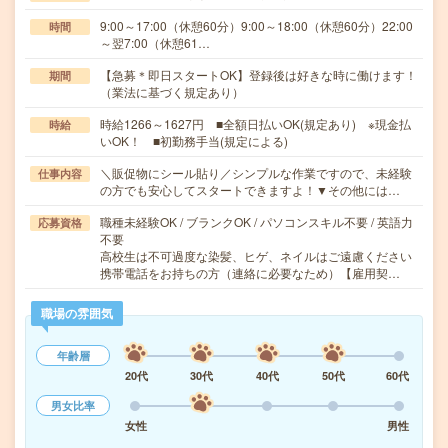
9:00～17:00（休憩60分）9:00～18:00（休憩60分）22:00
時間
～翌7:00（休憩61…
【急募＊即日スタートOK】登録後は好きな時に働けます！
期間
（業法に基づく規定あり）
時給1266～1627円 ■全額日払いOK(規定あり) ※現金払
時給
いOK！ ■初勤務手当(規定による)
＼販促物にシール貼り／シンプルな作業ですので、未経験
仕事内容
の方でも安心してスタートできますよ！▼その他には…
職種未経験OK / ブランクOK / パソコンスキル不要 / 英語力
応募資格
不要
高校生は不可過度な染髪、ヒゲ、ネイルはご遠慮ください
携帯電話をお持ちの方（連絡に必要なため）【雇用契…
職場の雰囲気
年齢層
20代
30代
40代
50代
60代
男女比率
女性
男性