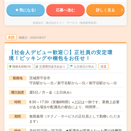
気になる!
応募へ進む
詳しく見る
派遣会社
株式会社テクノ・サービス（無期雇用派遣）
未読
掲載日
2026/08/07
【社会人デビュー歓迎〇】正社員の安定環
境！ピッキングや梱包をお任せ！
職種未経験OK
交通費別途支給あり
土日祝日が休み
派遣
茨城県守谷市
勤務地
守谷駅から---分／新守谷駅から---分／南守谷駅から---分
週5日／月～金（土日休み）
曜日頻度
8:30～17:30（実働8時間）※上記は一例です。業務上必要
時間
がある場合や配属先の都合により、時間帯…
無期雇用（テクノ・サービスの正社員として勤務いただき
期間
ます）
月給20万円～25万円 ★配属先が変更となった際の待機期
時給