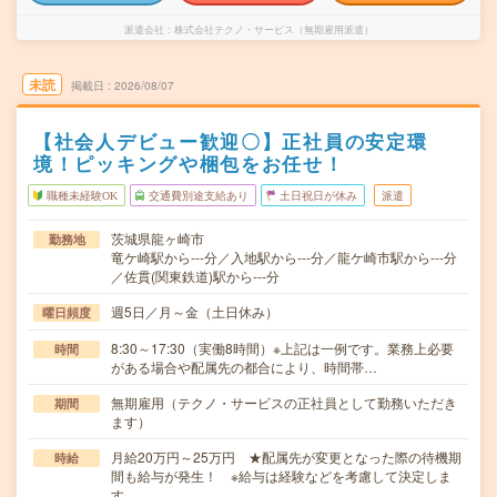
派遣会社
株式会社テクノ・サービス（無期雇用派遣）
未読
掲載日
2026/08/07
【社会人デビュー歓迎〇】正社員の安定環
境！ピッキングや梱包をお任せ！
職種未経験OK
交通費別途支給あり
土日祝日が休み
派遣
茨城県龍ヶ崎市
勤務地
竜ケ崎駅から---分／入地駅から---分／龍ケ崎市駅から---分
／佐貫(関東鉄道)駅から---分
週5日／月～金（土日休み）
曜日頻度
8:30～17:30（実働8時間）※上記は一例です。業務上必要
時間
がある場合や配属先の都合により、時間帯…
無期雇用（テクノ・サービスの正社員として勤務いただき
期間
ます）
月給20万円～25万円 ★配属先が変更となった際の待機期
時給
間も給与が発生！ ※給与は経験などを考慮して決定しま
す