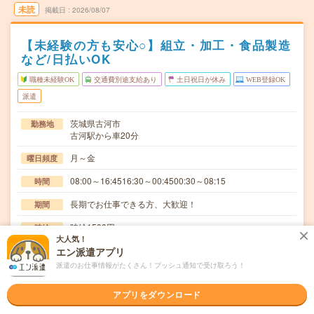
未読
掲載日
2026/08/07
【未経験の方も安心○】組立・加工・食品製造
など/日払いOK
職種未経験OK
交通費別途支給あり
土日祝日が休み
WEB登録OK
派遣
茨城県古河市
勤務地
古河駅から車20分
月～金
曜日頻度
08:00～16:4516:30～00:4500:30～08:15
時間
長期でお仕事できる方、大歓迎！
期間
時給1500円
時給
大人気！
交通費
エン派遣アプリ
交通費規定内支給
派遣のお仕事情報がたくさん！プッシュ通知で受け取ろう！
フィルム製造でのオペレータ作業:主にフィルムの取出し、
仕事内容
アプリをダウンロード
切り取った時にでるゴミの運搬、機械のチョコ停の…