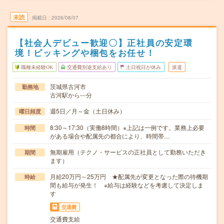
未読
掲載日
2026/08/07
【社会人デビュー歓迎〇】正社員の安定環
境！ピッキングや梱包をお任せ！
職種未経験OK
交通費別途支給あり
土日祝日が休み
派遣
茨城県古河市
勤務地
古河駅から---分
週5日／月～金（土日休み）
曜日頻度
8:30～17:30（実働8時間）※上記は一例です。業務上必要
時間
がある場合や配属先の都合により、時間帯…
無期雇用（テクノ・サービスの正社員として勤務いただき
期間
ます）
月給20万円～25万円 ★配属先が変更となった際の待機期
時給
間も給与が発生！ ※給与は経験などを考慮して決定しま
す
交通費
交通費支給