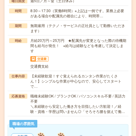
週5日／月～金（土日休み）
曜日頻度
8:30～17:30（実働8時間）※上記は一例です。業務上必要
時間
がある場合や配属先の都合により、時間帯…
無期雇用（テクノ・サービスの正社員として勤務いただき
期間
ます）
月給20万円～25万円 ★配属先が変更となった際の待機期
時給
間も給与が発生！ ※給与は経験などを考慮して決定しま
す
交通費
交通費支給
【未経験歓迎！すぐ覚えられるカンタン作業がたくさ
仕事内容
ん！】シンプルな作業が中心なので、安心してスタート
で…
職種未経験OK / ブランクOK / パソコンスキル不要 / 英語力
応募資格
不要
＼未経験から安定した働き方を目指したい方歓迎！／経
験・資格・学歴は問いません◎「そろそろ腰を据えて働…
職場の雰囲気