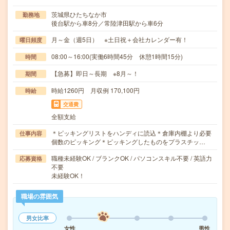
茨城県ひたちなか市
勤務地
後台駅から車8分／常陸津田駅から車6分
月～金（週5日） ※土日祝＋会社カレンダー有！
曜日頻度
08:00～16:00(実働6時間45分 休憩1時間15分)
時間
【急募】即日～長期 ※8月～！
期間
時給1260円 月収例 170,100円
時給
交通費
全額支給
＊ピッキングリストをハンディに読込＊倉庫内棚より必要
仕事内容
個数のピッキング＊ピッキングしたものをプラスチッ…
職種未経験OK / ブランクOK / パソコンスキル不要 / 英語力
応募資格
不要
未経験OK！
職場の雰囲気
男女比率
女性
男性