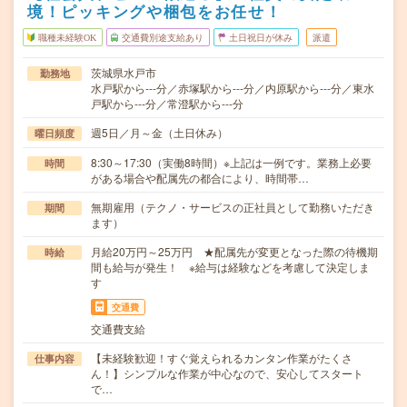
境！ピッキングや梱包をお任せ！
職種未経験OK
交通費別途支給あり
土日祝日が休み
派遣
茨城県水戸市
勤務地
水戸駅から---分／赤塚駅から---分／内原駅から---分／東水
戸駅から---分／常澄駅から---分
週5日／月～金（土日休み）
曜日頻度
8:30～17:30（実働8時間）※上記は一例です。業務上必要
時間
がある場合や配属先の都合により、時間帯…
無期雇用（テクノ・サービスの正社員として勤務いただき
期間
ます）
月給20万円～25万円 ★配属先が変更となった際の待機期
時給
間も給与が発生！ ※給与は経験などを考慮して決定しま
す
交通費
交通費支給
【未経験歓迎！すぐ覚えられるカンタン作業がたくさ
仕事内容
ん！】シンプルな作業が中心なので、安心してスタート
で…