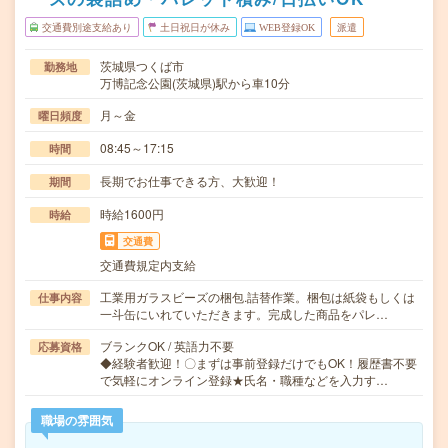
交通費別途支給あり
土日祝日が休み
WEB登録OK
派遣
茨城県つくば市
勤務地
万博記念公園(茨城県)駅から車10分
月～金
曜日頻度
08:45～17:15
時間
長期でお仕事できる方、大歓迎！
期間
時給1600円
時給
交通費
交通費規定内支給
工業用ガラスビーズの梱包.詰替作業。梱包は紙袋もしくは
仕事内容
一斗缶にいれていただきます。完成した商品をパレ…
ブランクOK / 英語力不要
応募資格
◆経験者歓迎！〇まずは事前登録だけでもOK！履歴書不要
で気軽にオンライン登録★氏名・職種などを入力す…
職場の雰囲気