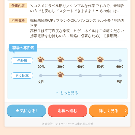
＼コスメにラベル貼り／シンプルな作業ですので、未経験
仕事内容
の方でも安心してスタートできますよ！▼その他には…
職種未経験OK / ブランクOK / パソコンスキル不要 / 英語力
応募資格
不要
高校生は不可過度な染髪、ヒゲ、ネイルはご遠慮ください
携帯電話をお持ちの方（連絡に必要なため）【雇用契…
職場の雰囲気
年齢層
20代
30代
40代
50代
60代
男女比率
女性
男性
もっと見る
気になる!
応募へ進む
詳しく見る
派遣会社
テイケイワークス東京株式会社