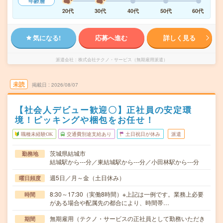
年齢層
20代
30代
40代
50代
60代
気になる!
応募へ進む
詳しく見る
派遣会社
株式会社テクノ・サービス（無期雇用派遣）
未読
掲載日
2026/08/07
【社会人デビュー歓迎〇】正社員の安定環
境！ピッキングや梱包をお任せ！
職種未経験OK
交通費別途支給あり
土日祝日が休み
派遣
茨城県結城市
勤務地
結城駅から---分／東結城駅から---分／小田林駅から---分
週5日／月～金（土日休み）
曜日頻度
8:30～17:30（実働8時間）※上記は一例です。業務上必要
時間
がある場合や配属先の都合により、時間帯…
無期雇用（テクノ・サービスの正社員として勤務いただき
期間