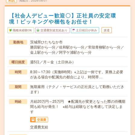
未読
掲載日
2026/08/07
【社会人デビュー歓迎〇】正社員の安定環
境！ピッキングや梱包をお任せ！
職種未経験OK
交通費別途支給あり
土日祝日が休み
派遣
茨城県ひたちなか市
勤務地
勝田駅から---分／佐和駅から---分／常陸青柳駅から---分／
金上駅から---分／阿字ケ浦駅から---分
週5日／月～金（土日休み）
曜日頻度
8:30～17:30（実働8時間）※上記は一例です。業務上必要
時間
がある場合や配属先の都合により、時間帯…
無期雇用（テクノ・サービスの正社員として勤務いただき
期間
ます）
月給20万円～25万円 ★配属先が変更となった際の待機期
時給
間も給与が発生！ ※給与は経験などを考慮して決定しま
す
交通費
交通費支給