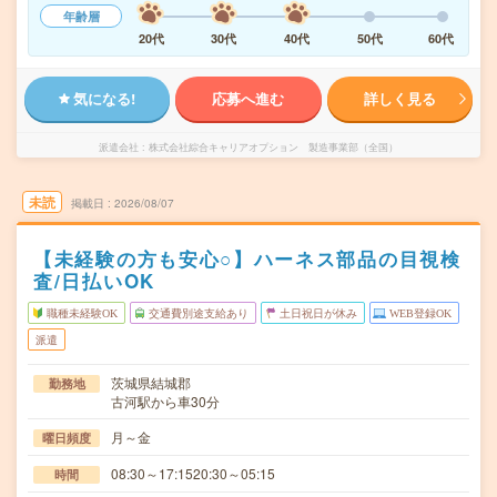
年齢層
20代
30代
40代
50代
60代
気になる!
応募へ進む
詳しく見る
派遣会社
株式会社綜合キャリアオプション 製造事業部（全国）
未読
掲載日
2026/08/07
【未経験の方も安心○】ハーネス部品の目視検
査/日払いOK
職種未経験OK
交通費別途支給あり
土日祝日が休み
WEB登録OK
派遣
茨城県結城郡
勤務地
古河駅から車30分
月～金
曜日頻度
08:30～17:1520:30～05:15
時間