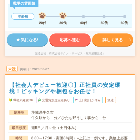
職場の雰囲気
年齢層
20代
30代
40代
50代
60代
気になる!
応募へ進む
詳しく見る
派遣会社
株式会社テクノ・サービス（無期雇用派遣）
未読
掲載日
2026/08/07
【社会人デビュー歓迎〇】正社員の安定環
境！ピッキングや梱包をお任せ！
職種未経験OK
交通費別途支給あり
土日祝日が休み
派遣
茨城県牛久市
勤務地
牛久駅から---分／ひたち野うしく駅から---分
週5日／月～金（土日休み）
曜日頻度
8:30～17:30（実働8時間）※上記は一例です。業務上必要
時間