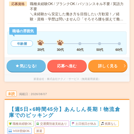
職種未経験OK / ブランクOK / パソコンスキル不要 / 英語力
応募資格
不要
＼未経験から安定した働き方を目指したい方歓迎！／経
験・資格・学歴は問いません◎「そろそろ腰を据えて働…
職場の雰囲気
年齢層
20代
30代
40代
50代
60代
気になる!
応募へ進む
詳しく見る
派遣会社
株式会社テクノ・サービス（無期雇用派遣）
未読
掲載日
2026/08/07
【週5日×6時間45分】あんしん長期！物流倉
庫でのピッキング
職種未経験OK
交通費別途支給あり
土日祝日が休み
残業なし
WEB登録OK
派遣