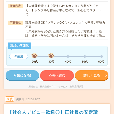
【未経験歓迎！すぐ覚えられるカンタン作業がたくさ
仕事内容
ん！】シンプルな作業が中心なので、安心してスタート
で…
職種未経験OK / ブランクOK / パソコンスキル不要 / 英語力
応募資格
不要
＼未経験から安定した働き方を目指したい方歓迎！／経
験・資格・学歴は問いません◎「そろそろ腰を据えて働…
職場の雰囲気
年齢層
20代
30代
40代
50代
60代
気になる!
応募へ進む
詳しく見る
派遣会社
株式会社テクノ・サービス（無期雇用派遣）
未読
掲載日
2026/08/07
【社会人デビュー歓迎〇】正社員の安定環