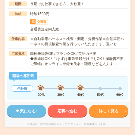
長期でお仕事できる方、大歓迎！
期間
時給1500円
時給
交通費
交通費規定内支給
≪自動車用ハーネスの検査・測定・分析作業≫自動車用ハ
仕事内容
ーネスの目視検査作業を行っていただきます。重いも…
職種未経験OK / ブランクOK / 英語力不要
応募資格
◆未経験OK！〇まずは事前登録だけでもOK！履歴書不要
で気軽にオンライン登録★氏名・職種などを入力す…
職場の雰囲気
年齢層
20代
30代
40代
50代
60代
気になる!
応募へ進む
詳しく見る
派遣会社
株式会社綜合キャリアオプション 製造事業部（全国）