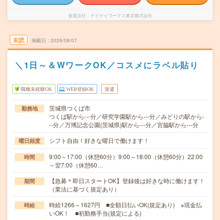
派遣会社
テイケイワークス東京株式会社
未読
掲載日
2026/08/07
＼1日～＆WワークOK／コスメにラベル貼り
職種未経験OK
WEB登録OK
派遣
茨城県つくば市
勤務地
つくば駅から---分／研究学園駅から---分／みどりの駅から-
--分／万博記念公園(茨城県)駅から---分／宮脇駅から---分
シフト自由！好きな曜日で働けます！
曜日頻度
9:00～17:00（休憩60分）9:00～18:00（休憩60分）22:00
時間
～翌7:00（休憩60…
【急募＊即日スタートOK】登録後は好きな時に働けます！
期間
（業法に基づく規定あり）
時給1266～1627円 ■全額日払いOK(規定あり) ※現金払
時給
いOK！ ■初勤務手当(規定による)