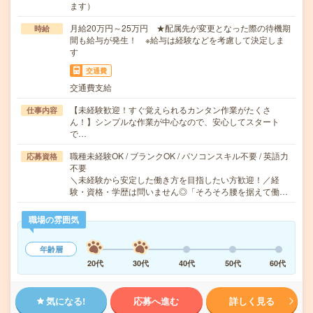
ます）
月給20万円～25万円 ★配属先が変更となった際の待機期
時給
間も給与が発生！ ※給与は経験などを考慮して決定しま
す
交通費
交通費支給
【未経験歓迎！すぐ覚えられるカンタン作業がたくさ
仕事内容
ん！】シンプルな作業が中心なので、安心してスタート
で…
職種未経験OK / ブランクOK / パソコンスキル不要 / 英語力
応募資格
不要
＼未経験から安定した働き方を目指したい方歓迎！／経
験・資格・学歴は問いません◎「そろそろ腰を据えて働…
職場の雰囲気
年齢層
20代
30代
40代
50代
60代
気になる!
応募へ進む
詳しく見る