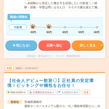
＼未経験から安定した働き方を目指したい方歓迎！／経
験・資格・学歴は問いません◎「そろそろ腰を据えて働…
職場の雰囲気
年齢層
20代
30代
40代
50代
60代
気になる!
応募へ進む
詳しく見る
派遣会社
株式会社テクノ・サービス（無期雇用派遣）
未読
掲載日
2026/08/07
【社会人デビュー歓迎〇】正社員の安定環
境！ピッキングや梱包をお任せ！
職種未経験OK
交通費別途支給あり
土日祝日が休み
派遣
茨城県鹿嶋市
勤務地
鹿島サッカースタジアム駅から---分／鹿島神宮駅から---分