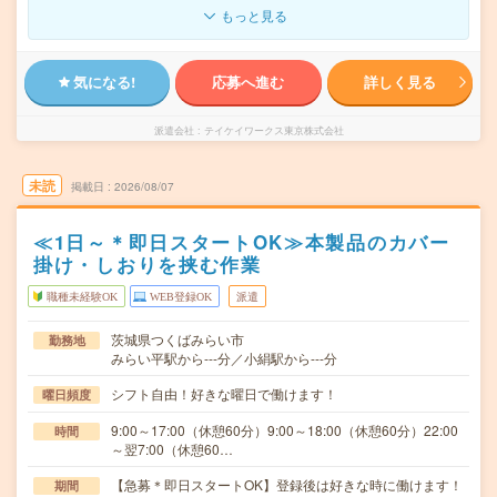
もっと見る
気になる!
応募へ進む
詳しく見る
派遣会社
テイケイワークス東京株式会社
未読
掲載日
2026/08/07
≪1日～＊即日スタートOK≫本製品のカバー
掛け・しおりを挟む作業
職種未経験OK
WEB登録OK
派遣
茨城県つくばみらい市
勤務地
みらい平駅から---分／小絹駅から---分
シフト自由！好きな曜日で働けます！
曜日頻度
9:00～17:00（休憩60分）9:00～18:00（休憩60分）22:00
時間
～翌7:00（休憩60…
【急募＊即日スタートOK】登録後は好きな時に働けます！
期間