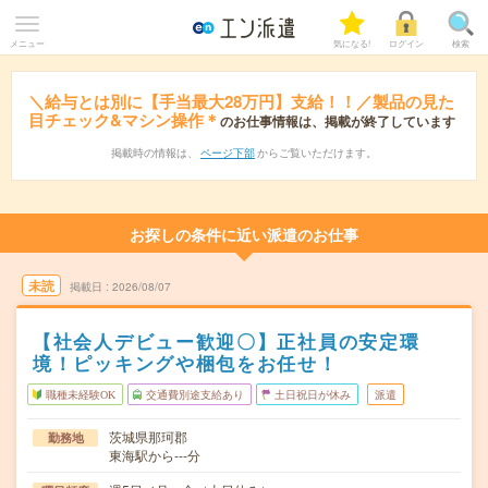
メニュー
気になる!
ログイン
検索
＼給与とは別に【手当最大28万円】支給！！／製品の見た
目チェック&マシン操作＊
のお仕事情報は、掲載が終了しています
掲載時の情報は、
ページ下部
からご覧いただけます。
お探しの条件に近い派遣のお仕事
未読
掲載日
2026/08/07
【社会人デビュー歓迎〇】正社員の安定環
境！ピッキングや梱包をお任せ！
職種未経験OK
交通費別途支給あり
土日祝日が休み
派遣
茨城県那珂郡
勤務地
東海駅から---分