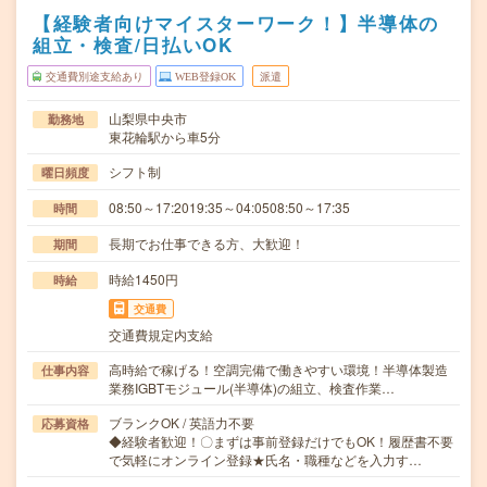
【経験者向けマイスターワーク！】半導体の
組立・検査/日払いOK
交通費別途支給あり
WEB登録OK
派遣
山梨県中央市
勤務地
東花輪駅から車5分
シフト制
曜日頻度
08:50～17:2019:35～04:0508:50～17:35
時間
長期でお仕事できる方、大歓迎！
期間
時給1450円
時給
交通費
交通費規定内支給
高時給で稼げる！空調完備で働きやすい環境！半導体製造
仕事内容
業務IGBTモジュール(半導体)の組立、検査作業…
ブランクOK / 英語力不要
応募資格
◆経験者歓迎！〇まずは事前登録だけでもOK！履歴書不要
で気軽にオンライン登録★氏名・職種などを入力す…