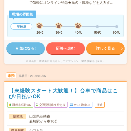
で気軽にオンライン登録★氏名・職種などを入力す…
職場の雰囲気
年齢層
20代
30代
40代
50代
60代
気になる!
応募へ進む
詳しく見る
派遣会社
株式会社綜合キャリアオプション 製造事業部（全国）
未読
掲載日
2026/08/05
【未経験スタート大歓迎！】台車で商品はこ
び/日払いOK
職種未経験OK
交通費別途支給あり
WEB登録OK
派遣
山梨県韮崎市
勤務地
韮崎駅から車10分
シフト制
曜日頻度