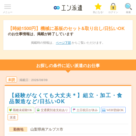
メニュー
気になる!
ログイン
検索
【時給1500円】機械に基板のセット&取り出し/日払いOK
のお仕事情報は、掲載が終了しています
掲載時の情報は、
ページ下部
からご覧いただけます。
お探しの条件に近い派遣のお仕事
未読
掲載日
2026/08/09
【経験がなくても大丈夫＊】組立・加工・食
品製造など/日払いOK
職種未経験OK
交通費別途支給あり
土日祝日が休み
WEB登録OK
派遣
山梨県南アルプス市
勤務地