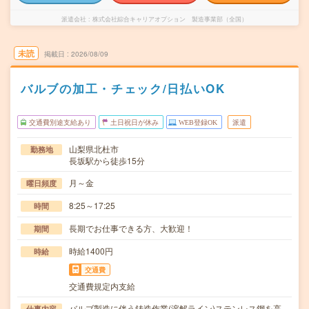
派遣会社
株式会社綜合キャリアオプション 製造事業部（全国）
未読
掲載日
2026/08/09
バルブの加工・チェック/日払いOK
交通費別途支給あり
土日祝日が休み
WEB登録OK
派遣
山梨県北杜市
勤務地
長坂駅から徒歩15分
月～金
曜日頻度
8:25～17:25
時間
長期でお仕事できる方、大歓迎！
期間
時給1400円
時給
交通費
交通費規定内支給
バルブ製造に伴う鋳造作業(溶解ライン)ステンレス鋼を高
仕事内容