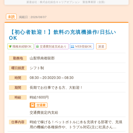
派遣会社
株式会社綜合キャリアオプション 製造事業部（全国）
未読
掲載日
2026/08/07
【初心者歓迎！】飲料の充填機操作/日払い
OK
職種未経験OK
交通費別途支給あり
WEB登録OK
派遣
山梨県南都留郡
勤務地
シフト制
曜日頻度
08:30～20:3020:30～08:30
時間
長期でお仕事できる方、大歓迎！
期間
時給1600円
時給
交通費
交通費規定内支給
時給で稼げる！ペットボトルに水を充填する部署で、充填
仕事内容
用の機械の各種操作や、トラブル対応(主に社員さん…