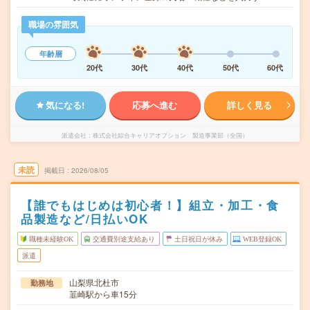
職場の雰囲気
年齢層
20代
30代
40代
50代
60代
気になる!
応募へ進む
詳しく見る
派遣会社
株式会社綜合キャリアオプション 製造事業部（全国）
未読
掲載日
2026/08/05
【誰でもはじめは初心者！】組立・加工・食
品製造など/日払いOK
職種未経験OK
交通費別途支給あり
土日祝日が休み
WEB登録OK
派遣
山梨県北杜市
勤務地
韮崎駅から車15分