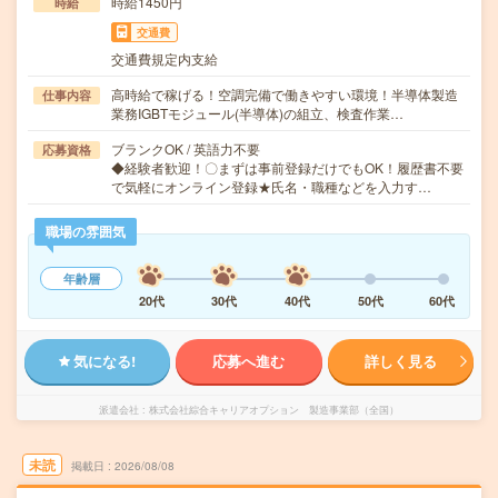
時給1450円
時給
交通費
交通費規定内支給
高時給で稼げる！空調完備で働きやすい環境！半導体製造
仕事内容
業務IGBTモジュール(半導体)の組立、検査作業…
ブランクOK / 英語力不要
応募資格
◆経験者歓迎！〇まずは事前登録だけでもOK！履歴書不要
で気軽にオンライン登録★氏名・職種などを入力す…
職場の雰囲気
年齢層
20代
30代
40代
50代
60代
気になる!
応募へ進む
詳しく見る
派遣会社
株式会社綜合キャリアオプション 製造事業部（全国）
未読
掲載日
2026/08/08