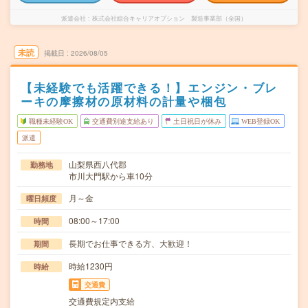
派遣会社
株式会社綜合キャリアオプション 製造事業部（全国）
未読
掲載日
2026/08/05
【未経験でも活躍できる！】エンジン・ブレ
ーキの摩擦材の原材料の計量や梱包
職種未経験OK
交通費別途支給あり
土日祝日が休み
WEB登録OK
派遣
山梨県西八代郡
勤務地
市川大門駅から車10分
月～金
曜日頻度
08:00～17:00
時間
長期でお仕事できる方、大歓迎！
期間
時給1230円
時給
交通費
交通費規定内支給