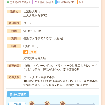
交通費別途支給あり
土日祝日が休み
WEB登録OK
派遣
山梨県大月市
勤務地
上大月駅から車5分
月～金
曜日頻度
08:30～17:15
時間
長期でお仕事できる方、大歓迎！
期間
時給1800円
時給
交通費
交通費規定内支給
(1)光ファイバーの組立。ドライバーや特殊工具を使い全て
仕事内容
手組みで行う。製品が細かい。(2)測定器OP…
ブランクOK / 英語力不要
応募資格
◆経験者歓迎！〇まずは事前登録だけでもOK！履歴書不要
で気軽にオンライン登録★氏名・職種などを入力す…
職場の雰囲気
年齢層