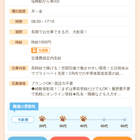
塩崎駅から車3分
月～金
曜日頻度
08:30～17:15
時間
長期でお仕事できる方、大歓迎！
期間
時給1500円
時給
交通費
交通費規定内支給
高時給で稼げる！空調完備で働きやすい環境！土日祝休み
仕事内容
でプライベート充実！CR内での半導体製造装置の組…
ブランクOK / 英語力不要
応募資格
◆経験者歓迎！〇まずは事前登録だけでもOK！履歴書不要
で気軽にオンライン登録★氏名・職種などを入力す…
職場の雰囲気
年齢層
20代
30代
40代
50代
60代