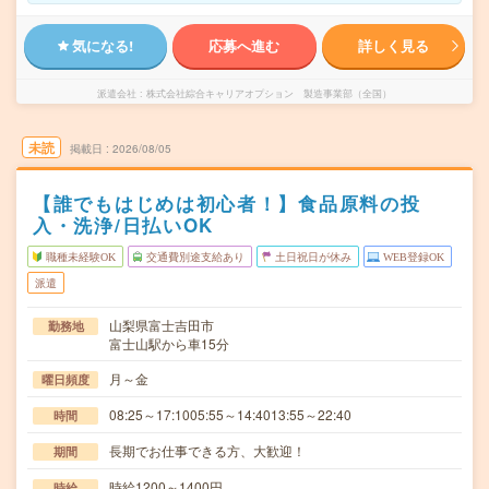
気になる!
応募へ進む
詳しく見る
派遣会社
株式会社綜合キャリアオプション 製造事業部（全国）
未読
掲載日
2026/08/05
【誰でもはじめは初心者！】食品原料の投
入・洗浄/日払いOK
職種未経験OK
交通費別途支給あり
土日祝日が休み
WEB登録OK
派遣
山梨県富士吉田市
勤務地
富士山駅から車15分
月～金
曜日頻度
08:25～17:1005:55～14:4013:55～22:40
時間
長期でお仕事できる方、大歓迎！
期間
時給1200～1400円
時給