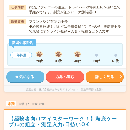
(1)光ファイバーの組立。ドライバーや特殊工具を使い全て
仕事内容
手組みで行う。製品が細かい。(2)測定器OP…
ブランクOK / 英語力不要
応募資格
◆経験者歓迎！〇まずは事前登録だけでもOK！履歴書不要
で気軽にオンライン登録★氏名・職種などを入力す…
職場の雰囲気
年齢層
20代
30代
40代
50代
60代
気になる!
応募へ進む
詳しく見る
派遣会社
株式会社綜合キャリアオプション 製造事業部（全国）
未読
掲載日
2026/08/06
【経験者向けマイスターワーク！】海底ケー
ブルの組立・測定入力/日払いOK