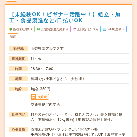
【未経験OK！ビギナー活躍中！】組立・加
工・食品製造など/日払いOK
職種未経験OK
交通費別途支給あり
土日祝日が休み
WEB登録OK
派遣
山梨県南アルプス市
勤務地
月～金
曜日頻度
08:30～17:00
時間
長期でお仕事できる方、大歓迎！
期間
時給1350円
時給
交通費
交通費規定内支給
材料製造のオペレーター、粉じんの入った袋を機械に投
仕事内容
入、重量物あり(10kg未満)【取扱製品情報】磁性…
職種未経験OK / ブランクOK / 英語力不要
応募資格
◆未経験OK！〇まずは事前登録だけでもOK！履歴書不要