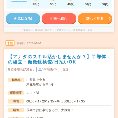
20代
30代
40代
50代
60代
気になる!
応募へ進む
詳しく見る
派遣会社
株式会社綜合キャリアオプション 製造事業部（全国）
未読
掲載日
2026/08/08
【アナタのスキル活かしませんか？】半導体
の組立・顕微鏡検査/日払いOK
交通費別途支給あり
WEB登録OK
派遣
山梨県中央市
勤務地
東花輪駅から車5分
シフト制
曜日頻度
08:50～17:2019:35～04:0508:50～17:35
時間
長期でお仕事できる方、大歓迎！
期間