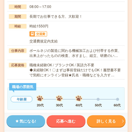
08:00～17:00
時間
長期でお仕事できる方、大歓迎！
期間
時給1550円
時給
交通費
交通費規定内支給
ボールネジの製造に関わる機械加工および付帯する作業、
仕事内容
出来上がったものの検査、水すまし、組立、研磨のい…
職種未経験OK / ブランクOK / 英語力不要
応募資格
◆未経験OK！〇まずは事前登録だけでもOK！履歴書不要
で気軽にオンライン登録★氏名・職種などを入力す…
職場の雰囲気
年齢層
20代
30代
40代
50代
60代
気になる!
応募へ進む
詳しく見る