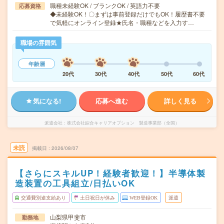
職種未経験OK / ブランクOK / 英語力不要
応募資格
◆未経験OK！〇まずは事前登録だけでもOK！履歴書不要
で気軽にオンライン登録★氏名・職種などを入力す…
職場の雰囲気
年齢層
20代
30代
40代
50代
60代
気になる!
応募へ進む
詳しく見る
派遣会社
株式会社綜合キャリアオプション 製造事業部（全国）
未読
掲載日
2026/08/07
【さらにスキルUP！経験者歓迎！】半導体製
造装置の工具組立/日払いOK
交通費別途支給あり
土日祝日が休み
WEB登録OK
派遣
山梨県甲斐市
勤務地