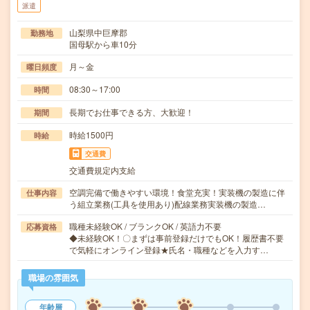
派遣
山梨県中巨摩郡
勤務地
国母駅から車10分
月～金
曜日頻度
08:30～17:00
時間
長期でお仕事できる方、大歓迎！
期間
時給1500円
時給
交通費
交通費規定内支給
空調完備で働きやすい環境！食堂充実！実装機の製造に伴
仕事内容
う組立業務(工具を使用あり)配線業務実装機の製造…
職種未経験OK / ブランクOK / 英語力不要
応募資格
◆未経験OK！〇まずは事前登録だけでもOK！履歴書不要
で気軽にオンライン登録★氏名・職種などを入力す…
職場の雰囲気
年齢層