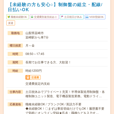
【未経験の方も安心○】制御盤の組立・配線/
日払いOK
職種未経験OK
交通費別途支給あり
土日祝日が休み
WEB登録OK
派遣
山梨県韮崎市
勤務地
韮崎駅から車7分
月～金
曜日頻度
08:50～17:45
時間
長期でお仕事できる方、大歓迎！
期間
時給1200円
時給
交通費
交通費規定内支給
土日祝休みでプライベート充実！半導体製造用制御盤・各
仕事内容
種制御ユニット製造、電子機器製造業務。電動ドライ…
職種未経験OK / ブランクOK / 英語力不要
応募資格
◆未経験OK！〇まずは事前登録だけでもOK！履歴書不要
で気軽にオンライン登録★氏名・職種などを入力す…