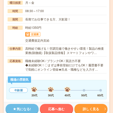
月～金
曜日頻度
08:30～17:00
時間
長期でお仕事できる方、大歓迎！
期間
時給1350円
時給
交通費
交通費規定内支給
高時給で稼げる！空調完備で働きやすい環境！製品の検査
仕事内容
業務(顕微鏡)【取扱製品情報】スマートフォンやワ…
職種未経験OK / ブランクOK / 英語力不要
応募資格
◆未経験OK！〇まずは事前登録だけでもOK！履歴書不要
で気軽にオンライン登録★氏名・職種などを入力す…
職場の雰囲気
年齢層
20代
30代
40代
50代
60代
気になる!
応募へ進む
詳しく見る