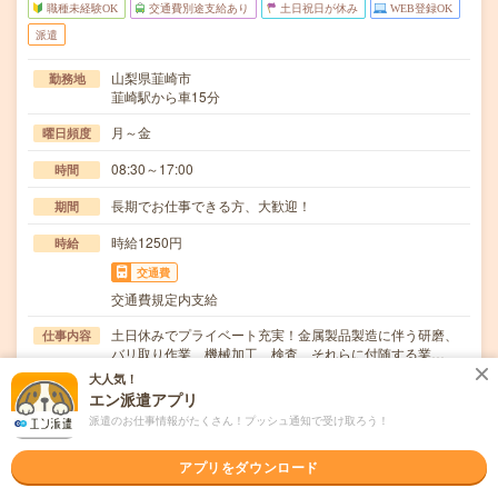
職種未経験OK
交通費別途支給あり
土日祝日が休み
WEB登録OK
派遣
山梨県韮崎市
勤務地
韮崎駅から車15分
月～金
曜日頻度
08:30～17:00
時間
長期でお仕事できる方、大歓迎！
期間
時給1250円
時給
交通費
交通費規定内支給
土日休みでプライベート充実！金属製品製造に伴う研磨、
仕事内容
バリ取り作業、機械加工、検査、それらに付随する業…
大人気！
職種未経験OK / ブランクOK / 英語力不要
応募資格
エン派遣アプリ
◆未経験OK！〇まずは事前登録だけでもOK！履歴書不要
派遣のお仕事情報がたくさん！プッシュ通知で受け取ろう！
で気軽にオンライン登録★氏名・職種などを入力す…
アプリをダウンロード
職場の雰囲気