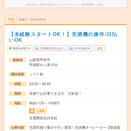
派遣会社
株式会社綜合キャリアオプション 製造事業部（全国）
未読
掲載日
2026/08/05
【未経験スタートOK！】充填機の操作/日払
いOK
職種未経験OK
交通費別途支給あり
WEB登録OK
派遣
山梨県甲府市
勤務地
甲府駅から車15分
シフト制
曜日頻度
23:00～06:45
時間
長期でお仕事できる方、大歓迎！
期間
時給1150～1438円
時給
交通費
交通費規定内支給
空調完備で働きやすい環境！充填機オペレーター【取扱製
仕事内容