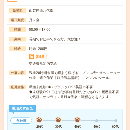
山梨県西八代郡
勤務地
月～金
曜日頻度
08:00～17:00
時間
長期でお仕事できる方、大歓迎！
期間
時給1200円
時給
交通費
交通費規定内支給
残業20時間未満で程よく稼げる！プレス機のオペレーター
仕事内容
作業、組立作業【取扱製品情報】エンジンのシール…
職種未経験OK / ブランクOK / 英語力不要
応募資格
◆未経験OK！〇まずは事前登録だけでもOK！履歴書不要
で気軽にオンライン登録★氏名・職種などを入力す…
職場の雰囲気
年齢層
20代
30代
40代
50代
60代