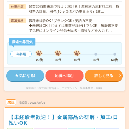
残業20時間未満で程よく稼げる！摩擦材の原材料工程、原
仕事内容
材料の計量、梱包(10キロほどの重量あり)【取…
職種未経験OK / ブランクOK / 英語力不要
応募資格
◆未経験OK！〇まずは事前登録だけでもOK！履歴書不要
で気軽にオンライン登録★氏名・職種などを入力す…
職場の雰囲気
年齢層
20代
30代
40代
50代
60代
気になる!
応募へ進む
詳しく見る
派遣会社
株式会社綜合キャリアオプション 製造事業部（全国）
未読
掲載日
2026/08/05
【未経験者歓迎！】金属部品の研磨・加工/日
払いOK