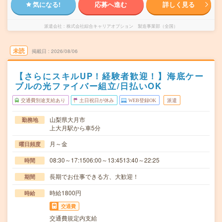
気になる!
応募へ進む
詳しく見る
派遣会社
株式会社綜合キャリアオプション 製造事業部（全国）
未読
掲載日
2026/08/06
【さらにスキルUP！経験者歓迎！】海底ケー
ブルの光ファイバー組立/日払いOK
交通費別途支給あり
土日祝日が休み
WEB登録OK
派遣
山梨県大月市
勤務地
上大月駅から車5分
月～金
曜日頻度
08:30～17:1506:00～13:4513:40～22:25
時間
長期でお仕事できる方、大歓迎！
期間
時給1800円
時給
交通費
交通費規定内支給