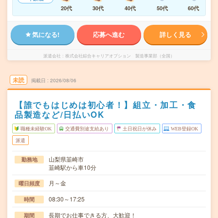
20代
30代
40代
50代
60代
気になる!
応募へ進む
詳しく見る
派遣会社
株式会社綜合キャリアオプション 製造事業部（全国）
未読
掲載日
2026/08/06
【誰でもはじめは初心者！】組立・加工・食
品製造など/日払いOK
職種未経験OK
交通費別途支給あり
土日祝日が休み
WEB登録OK
派遣
山梨県韮崎市
勤務地
韮崎駅から車10分
月～金
曜日頻度
08:30～17:25
時間
長期でお仕事できる方、大歓迎！
期間