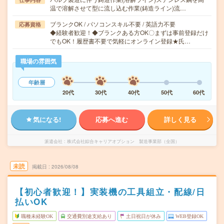
温で溶解させて型に流し込む作業(鋳造ライン)流…
ブランクOK / パソコンスキル不要 / 英語力不要
応募資格
◆経験者歓迎！◆ブランクある方OK〇まずは事前登録だけ
でもOK！履歴書不要で気軽にオンライン登録★氏…
職場の雰囲気
年齢層
20代
30代
40代
50代
60代
気になる!
応募へ進む
詳しく見る
派遣会社
株式会社綜合キャリアオプション 製造事業部（全国）
未読
掲載日
2026/08/08
【初心者歓迎！】実装機の工具組立・配線/日
払いOK
職種未経験OK
交通費別途支給あり
土日祝日が休み
WEB登録OK