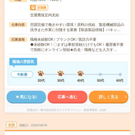
交通費
交通費規定内支給
空調完備で働きやすい環境！原料の供給、製造機械部品の
仕事内容
洗浄また作業に付随する業務【取扱製品情報】パキッ…
職種未経験OK / ブランクOK / 英語力不要
応募資格
◆未経験OK！〇まずは事前登録だけでもOK！履歴書不要
で気軽にオンライン登録★氏名・職種などを入力す…
職場の雰囲気
年齢層
20代
30代
40代
50代
60代
気になる!
応募へ進む
詳しく見る
派遣会社
株式会社綜合キャリアオプション 製造事業部（全国）
未読
掲載日
2026/08/05