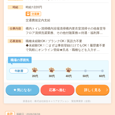
時給1220円
時給
交通費
交通費規定内支給
構内トイレ清掃構内浴場清掃構内更衣室清掃その他食堂等
仕事内容
フロア清掃洗濯業務、その他付随業務≪待遇・福利厚…
職種未経験OK / ブランクOK / 英語力不要
応募資格
◆未経験OK！〇まずは事前登録だけでもOK！履歴書不要
で気軽にオンライン登録★氏名・職種などを入力す…
職場の雰囲気
年齢層
20代
30代
40代
50代
60代
気になる!
応募へ進む
詳しく見る
派遣会社
株式会社綜合キャリアオプション 製造事業部（全国）
未読
掲載日
2026/08/06