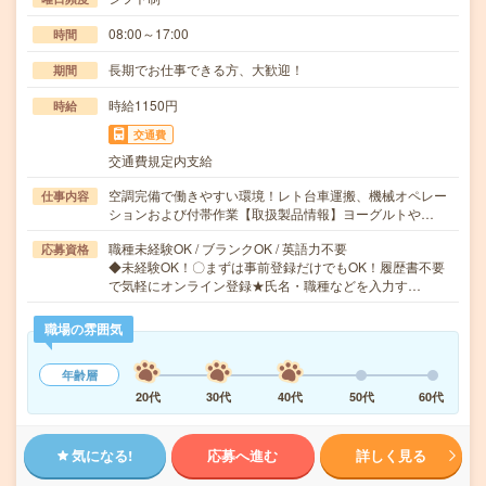
08:00～17:00
時間
長期でお仕事できる方、大歓迎！
期間
時給1150円
時給
交通費
交通費規定内支給
空調完備で働きやすい環境！レト台車運搬、機械オペレー
仕事内容
ションおよび付帯作業【取扱製品情報】ヨーグルトや…
職種未経験OK / ブランクOK / 英語力不要
応募資格
◆未経験OK！〇まずは事前登録だけでもOK！履歴書不要
で気軽にオンライン登録★氏名・職種などを入力す…
職場の雰囲気
年齢層
20代
30代
40代
50代
60代
気になる!
応募へ進む
詳しく見る