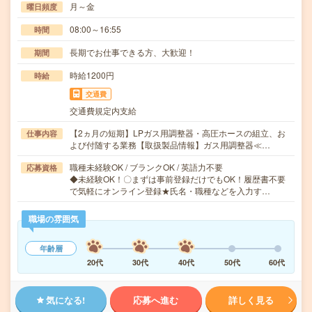
月～金
曜日頻度
08:00～16:55
時間
長期でお仕事できる方、大歓迎！
期間
時給1200円
時給
交通費
交通費規定内支給
【2ヵ月の短期】LPガス用調整器・高圧ホースの組立、お
仕事内容
よび付随する業務【取扱製品情報】ガス用調整器≪…
職種未経験OK / ブランクOK / 英語力不要
応募資格
◆未経験OK！〇まずは事前登録だけでもOK！履歴書不要
で気軽にオンライン登録★氏名・職種などを入力す…
職場の雰囲気
年齢層
20代
30代
40代
50代
60代
気になる!
応募へ進む
詳しく見る