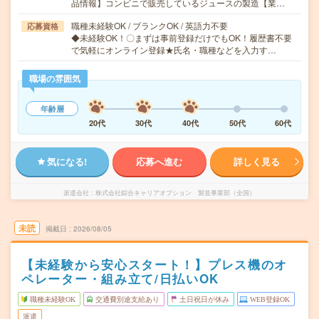
品情報】コンビニで販売しているジュースの製造【業…
職種未経験OK / ブランクOK / 英語力不要
応募資格
◆未経験OK！〇まずは事前登録だけでもOK！履歴書不要
で気軽にオンライン登録★氏名・職種などを入力す…
職場の雰囲気
年齢層
20代
30代
40代
50代
60代
気になる!
応募へ進む
詳しく見る
派遣会社
株式会社綜合キャリアオプション 製造事業部（全国）
未読
掲載日
2026/08/05
【未経験から安心スタート！】プレス機のオ
ペレーター・組み立て/日払いOK
職種未経験OK
交通費別途支給あり
土日祝日が休み
WEB登録OK
派遣