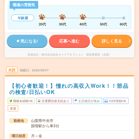
職場の雰囲気
年齢層
20代
30代
40代
50代
60代
気になる!
応募へ進む
詳しく見る
派遣会社
株式会社綜合キャリアオプション 製造事業部（全国）
未読
掲載日
2026/08/07
【初心者歓迎！】憧れの高収入Work！！部品
の検査/日払いOK
職種未経験OK
交通費別途支給あり
土日祝日が休み
WEB登録OK
派遣
山梨県中央市
勤務地
国母駅から車3分
月～金
曜日頻度