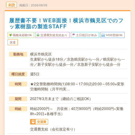
未読
掲載日
2026/08/09
履歴書不要！WEB面接！横浜市鶴見区でのフ
ッ素樹脂の製造STAFF
職種未経験OK
交通費別途支給あり
土日祝日が休み
WEB登録OK
派遣
横浜市鶴見区
勤務地
生麦駅から徒歩18分／京急鶴見駅から---分／鶴見駅から---
分／新子安駅から徒歩---分／京急新子安駅から徒歩---分
週5日
曜日頻度
★2交替勤務時間例(1)08:00～17:00(2)20:00～05:00※変形
時間
労働時間制（月平均実…
2027年3月末まで（継続のご相談OK）
期間
時給2000円～ 月収例：40万9000円（時給2000円×実働
時給
8h×20日+各種手当）
交通費
交通費支給（会社規定有り）