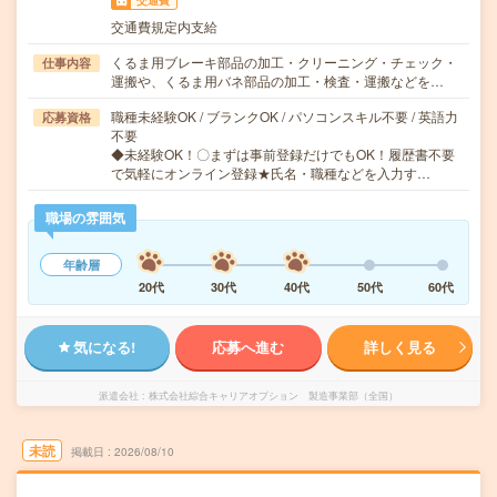
交通費
交通費規定内支給
くるま用ブレーキ部品の加工・クリーニング・チェック・
仕事内容
運搬や、くるま用バネ部品の加工・検査・運搬などを…
職種未経験OK / ブランクOK / パソコンスキル不要 / 英語力
応募資格
不要
◆未経験OK！〇まずは事前登録だけでもOK！履歴書不要
で気軽にオンライン登録★氏名・職種などを入力す…
職場の雰囲気
年齢層
20代
30代
40代
50代
60代
気になる!
応募へ進む
詳しく見る
派遣会社
株式会社綜合キャリアオプション 製造事業部（全国）
未読
掲載日
2026/08/10