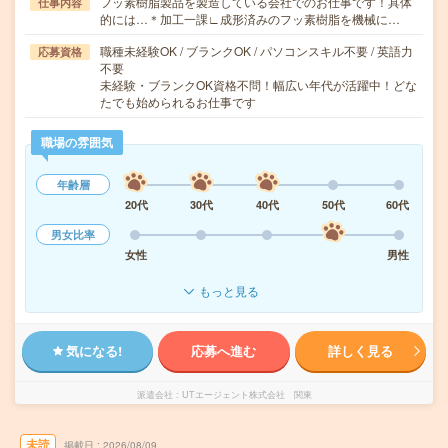
フッ素樹脂製品を製造している会社でのお仕事です！具体
仕事内容
的には…＊加工一課∟成形済みのフッ素樹脂を機械に…
職種未経験OK / ブランクOK / パソコンスキル不要 / 英語力
応募資格
不要
未経験・ブランクOK資格不問！幅広い年代が活躍中！どな
たでも始められるお仕事です
職場の雰囲気
年齢層
20代
30代
40代
50代
60代
男女比率
女性
男性
もっと見る
気になる!
応募へ進む
詳しく見る
派遣会社
UTエージェント株式会社 関東
未読
掲載日
2026/08/09