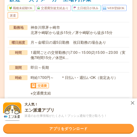
職種未経験OK
交通費別途支給あり
土日祝日が休み
WEB登録OK
派遣
神奈川県茅ヶ崎市
勤務地
北茅ケ崎駅から徒歩15分／茅ケ崎駅から徒歩15分
月～金曜日の週5日勤務 祝日勤務の場合あり
曜日頻度
1週間ごとの交替勤務(1)7:00～15:00(2)15:00～23:00（実
時間
働7時間15分／休憩4…
即日～長期
期間
時給1700円～ ＊日払い・週払いOK（規定あり）
時給
交通費
※交通費支給
「フォーク経験を活かして、もっと条件の良い職場で働き
仕事内容
大人気！
たい」そんな方におすすめの高待遇案件です。建設機…
エン派遣アプリ
派遣のお仕事情報がたくさん！プッシュ通知で受け取ろう！
職種未経験OK / ブランクOK / パソコンスキル不要 / 英語力
応募資格
不要
・フォークリフト免許をお持ちの方・カウンターフォーク
アプリをダウンロード
の実務経験がある方