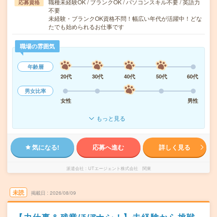
職種未経験OK / ブランクOK / パソコンスキル不要 / 英語力
応募資格
不要
未経験・ブランクOK資格不問！幅広い年代が活躍中！どな
たでも始められるお仕事です
職場の雰囲気
年齢層
20代
30代
40代
50代
60代
男女比率
女性
男性
もっと見る
気になる!
応募へ進む
詳しく見る
派遣会社
UTエージェント株式会社 関東
未読
掲載日
2026/08/09