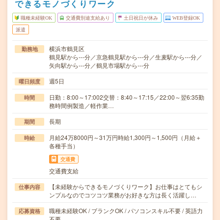
できるモノづくりワーク
職種未経験OK
交通費別途支給あり
土日祝日が休み
WEB登録OK
派遣
横浜市鶴見区
勤務地
鶴見駅から---分／京急鶴見駅から---分／生麦駅から---分／
矢向駅から---分／鶴見市場駅から---分
週5日
曜日頻度
日勤：8:00～17:002交替：8:40～17:15／22:00～翌6:35勤
時間
務時間例製造／軽作業…
長期
期間
月給24万8000円～31万円時給1,300円～1,500円（月給＋
時給
各種手当）
交通費
交通費支給
【未経験からできるモノづくりワーク】お仕事はとてもシ
仕事内容
ンプルなのでコツコツ業務がお好きな方は長く活躍し…
職種未経験OK / ブランクOK / パソコンスキル不要 / 英語力
応募資格
不要