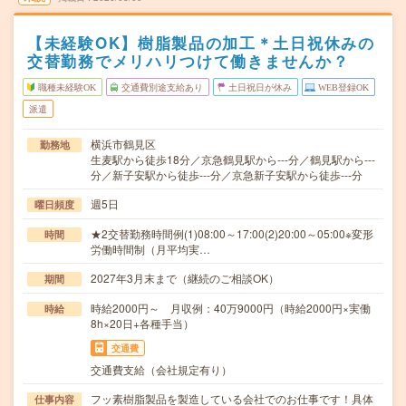
【未経験OK】樹脂製品の加工＊土日祝休みの
交替勤務でメリハリつけて働きませんか？
職種未経験OK
交通費別途支給あり
土日祝日が休み
WEB登録OK
派遣
横浜市鶴見区
勤務地
生麦駅から徒歩18分／京急鶴見駅から---分／鶴見駅から---
分／新子安駅から徒歩---分／京急新子安駅から徒歩---分
週5日
曜日頻度
★2交替勤務時間例(1)08:00～17:00(2)20:00～05:00※変形
時間
労働時間制（月平均実…
2027年3月末まで（継続のご相談OK）
期間
時給2000円～ 月収例：40万9000円（時給2000円×実働
時給
8h×20日+各種手当）
交通費
交通費支給（会社規定有り）
フッ素樹脂製品を製造している会社でのお仕事です！具体
仕事内容