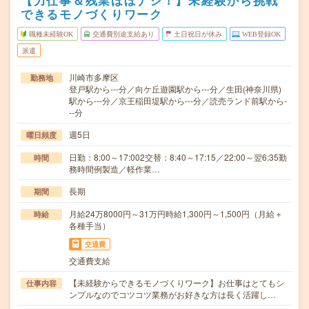
【力仕事＆残業ほぼナシ！】未経験から挑戦
できるモノづくりワーク
職種未経験OK
交通費別途支給あり
土日祝日が休み
WEB登録OK
派遣
川崎市多摩区
勤務地
登戸駅から---分／向ケ丘遊園駅から---分／生田(神奈川県)
駅から---分／京王稲田堤駅から---分／読売ランド前駅から-
--分
週5日
曜日頻度
日勤：8:00～17:002交替：8:40～17:15／22:00～翌6:35勤
時間
務時間例製造／軽作業…
長期
期間
月給24万8000円～31万円時給1,300円～1,500円（月給＋
時給
各種手当）
交通費
交通費支給
【未経験からできるモノづくりワーク】お仕事はとてもシ
仕事内容
ンプルなのでコツコツ業務がお好きな方は長く活躍し…