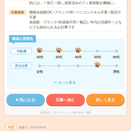
的には…＊加工一課∟成形済みのフッ素樹脂を機械に…
職種未経験OK / ブランクOK / パソコンスキル不要 / 英語力
応募資格
不要
未経験・ブランクOK資格不問！幅広い年代が活躍中！どな
たでも始められるお仕事です
職場の雰囲気
年齢層
20代
30代
40代
50代
60代
男女比率
女性
男性
もっと見る
気になる!
応募へ進む
詳しく見る
派遣会社
UTエージェント株式会社 関東
未読
掲載日
2026/08/09