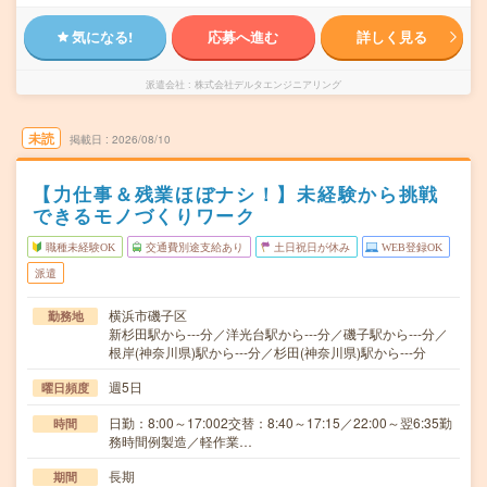
気になる!
応募へ進む
詳しく見る
派遣会社
株式会社デルタエンジニアリング
未読
掲載日
2026/08/10
【力仕事＆残業ほぼナシ！】未経験から挑戦
できるモノづくりワーク
職種未経験OK
交通費別途支給あり
土日祝日が休み
WEB登録OK
派遣
横浜市磯子区
勤務地
新杉田駅から---分／洋光台駅から---分／磯子駅から---分／
根岸(神奈川県)駅から---分／杉田(神奈川県)駅から---分
週5日
曜日頻度
日勤：8:00～17:002交替：8:40～17:15／22:00～翌6:35勤
時間
務時間例製造／軽作業…
長期
期間