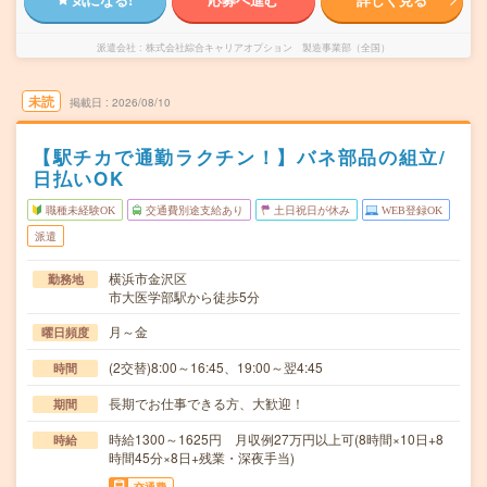
派遣会社
株式会社綜合キャリアオプション 製造事業部（全国）
未読
掲載日
2026/08/10
【駅チカで通勤ラクチン！】バネ部品の組立/
日払いOK
職種未経験OK
交通費別途支給あり
土日祝日が休み
WEB登録OK
派遣
横浜市金沢区
勤務地
市大医学部駅から徒歩5分
月～金
曜日頻度
(2交替)8:00～16:45、19:00～翌4:45
時間
長期でお仕事できる方、大歓迎！
期間
時給1300～1625円 月収例27万円以上可(8時間×10日+8
時給
時間45分×8日+残業・深夜手当)