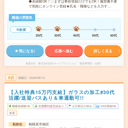
◆未経験OK！〇まずは事前登録だけでもOK！履歴書不要
で気軽にオンライン登録★氏名・職種などを入力す…
職場の雰囲気
年齢層
20代
30代
40代
50代
60代
気になる!
応募へ進む
詳しく見る
派遣会社
株式会社綜合キャリアオプション 製造事業部（全国）
未読
掲載日
2026/08/10
【入社特典15万円支給】ガラスの加工#30代
活躍/送迎バスあり＆車通勤可!!
職種未経験OK
交通費別途支給あり
土日祝日が休み
WEB登録OK
派遣
相模原市南区
勤務地