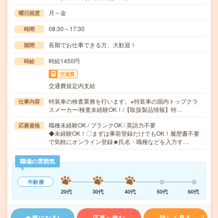
月～金
曜日頻度
08:30～17:30
時間
長期でお仕事できる方、大歓迎！
期間
時給1450円
時給
交通費
交通費規定内支給
特装車の検査業務を行います。※特装車の国内トップクラ
仕事内容
スメーカー/検査未経験OK！/【取扱製品情報】特…
職種未経験OK / ブランクOK / 英語力不要
応募資格
◆未経験OK！〇まずは事前登録だけでもOK！履歴書不要
で気軽にオンライン登録★氏名・職種などを入力す…
職場の雰囲気
年齢層
20代
30代
40代
50代
60代
気になる!
応募へ進む
詳しく見る