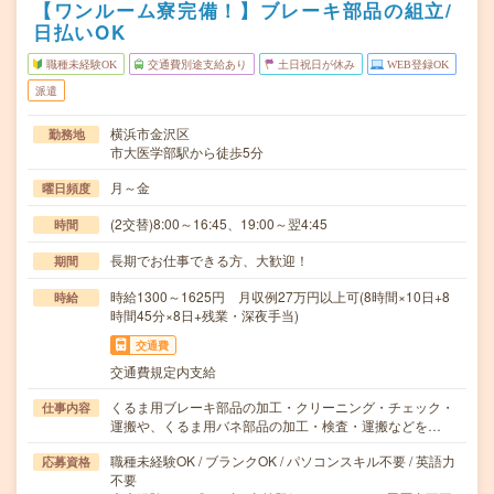
【ワンルーム寮完備！】ブレーキ部品の組立/
日払いOK
職種未経験OK
交通費別途支給あり
土日祝日が休み
WEB登録OK
派遣
横浜市金沢区
勤務地
市大医学部駅から徒歩5分
月～金
曜日頻度
(2交替)8:00～16:45、19:00～翌4:45
時間
長期でお仕事できる方、大歓迎！
期間
時給1300～1625円 月収例27万円以上可(8時間×10日+8
時給
時間45分×8日+残業・深夜手当)
交通費
交通費規定内支給
くるま用ブレーキ部品の加工・クリーニング・チェック・
仕事内容
運搬や、くるま用バネ部品の加工・検査・運搬などを…
職種未経験OK / ブランクOK / パソコンスキル不要 / 英語力
応募資格
不要