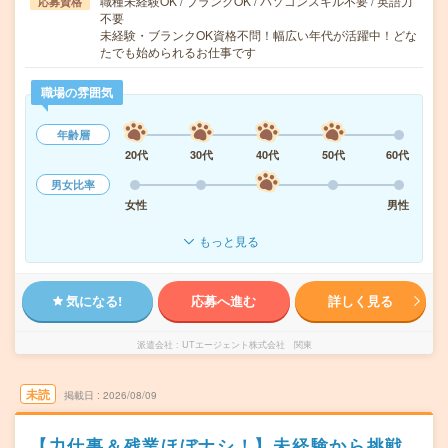
職種未経験OK / ブランクOK / パソコンスキル不要 / 英語力
応募資格
不要
未経験・ブランクOK資格不問！幅広い年代が活躍中！どな
たでも始められるお仕事です
職場の雰囲気
年齢層
20代
30代
40代
50代
60代
男女比率
女性
男性
もっと見る
気になる!
応募へ進む
詳しく見る
派遣会社
UTエージェント株式会社 関東
未読
掲載日
2026/08/09
【力仕事＆残業ほぼナシ！】未経験から挑戦