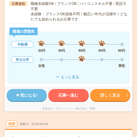
職種未経験OK / ブランクOK / パソコンスキル不要 / 英語力
応募資格
不要
未経験・ブランクOK資格不問！幅広い年代が活躍中！どな
たでも始められるお仕事です
職場の雰囲気
年齢層
20代
30代
40代
50代
60代
男女比率
女性
男性
もっと見る
気になる!
応募へ進む
詳しく見る
派遣会社
UTエージェント株式会社 関東
未読
掲載日
2026/08/09