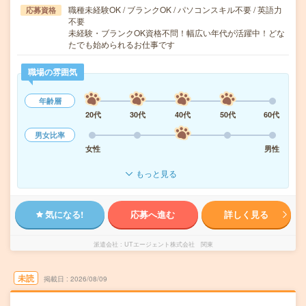
職種未経験OK / ブランクOK / パソコンスキル不要 / 英語力
応募資格
不要
未経験・ブランクOK資格不問！幅広い年代が活躍中！どな
たでも始められるお仕事です
職場の雰囲気
年齢層
20代
30代
40代
50代
60代
男女比率
女性
男性
もっと見る
気になる!
応募へ進む
詳しく見る
派遣会社
UTエージェント株式会社 関東
未読
掲載日
2026/08/09