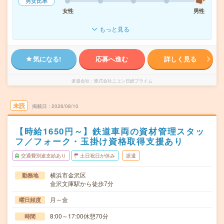
男女比率
女性
男性
もっと見る
気になる!
応募へ進む
詳しく見る
派遣会社
株式会社ニコン日総プライム
未読
掲載日
2026/08/10
【時給1650円～】鉄道車両の資材管理スタッ
フ／フォーク・玉掛け資格取得支援あり
交通費別途支給あり
土日祝日が休み
派遣
横浜市金沢区
勤務地
金沢文庫駅から徒歩7分
月～金
曜日頻度
8:00～17:00休憩70分
時間