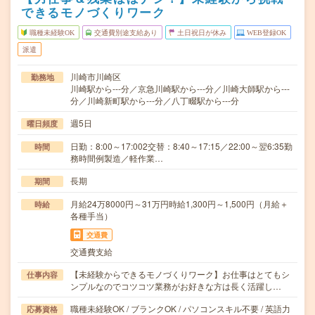
できるモノづくりワーク
職種未経験OK
交通費別途支給あり
土日祝日が休み
WEB登録OK
派遣
川崎市川崎区
勤務地
川崎駅から---分／京急川崎駅から---分／川崎大師駅から---
分／川崎新町駅から---分／八丁畷駅から---分
週5日
曜日頻度
日勤：8:00～17:002交替：8:40～17:15／22:00～翌6:35勤
時間
務時間例製造／軽作業…
長期
期間
月給24万8000円～31万円時給1,300円～1,500円（月給＋
時給
各種手当）
交通費
交通費支給
【未経験からできるモノづくりワーク】お仕事はとてもシ
仕事内容
ンプルなのでコツコツ業務がお好きな方は長く活躍し…
職種未経験OK / ブランクOK / パソコンスキル不要 / 英語力
応募資格