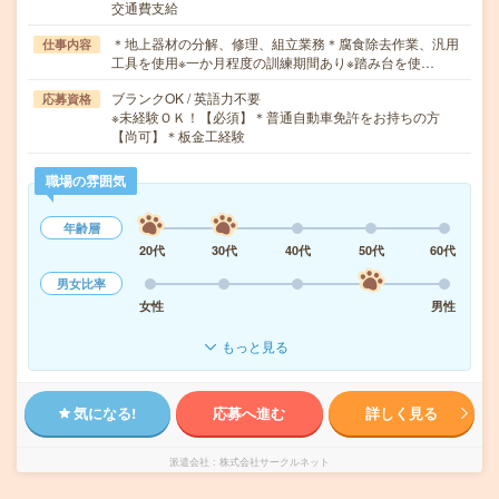
交通費支給
＊地上器材の分解、修理、組立業務＊腐食除去作業、汎用
仕事内容
工具を使用※一か月程度の訓練期間あり※踏み台を使…
ブランクOK / 英語力不要
応募資格
※未経験ＯＫ！【必須】＊普通自動車免許をお持ちの方
【尚可】＊板金工経験
職場の雰囲気
年齢層
20代
30代
40代
50代
60代
男女比率
女性
男性
もっと見る
気になる!
応募へ進む
詳しく見る
派遣会社
株式会社サークルネット