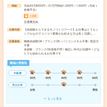
月給24万8000円～31万円時給1,300円～1,500円（月給＋
時給
各種手当）
交通費
交通費支給
【未経験からできるモノづくりワーク】お仕事はとてもシ
仕事内容
ンプルなのでコツコツ業務がお好きな方は長く活躍し…
職種未経験OK / ブランクOK / パソコンスキル不要 / 英語力
応募資格
不要
未経験・ブランクOK資格不問！幅広い年代が活躍中！どな
たでも始められるお仕事です
職場の雰囲気
年齢層
20代
30代
40代
50代
60代
男女比率
女性
男性
もっと見る