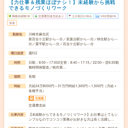
【力仕事＆残業ほぼナシ！】未経験から挑戦
できるモノづくりワーク
職種未経験OK
交通費別途支給あり
土日祝日が休み
WEB登録OK
派遣
川崎市麻生区
勤務地
新百合ケ丘駅から---分／若葉台駅から---分／柿生駅から---
分／栗平駅から---分／百合ケ丘駅から---分
週5日
曜日頻度
日勤：8:00～17:002交替：8:40～17:15／22:00～翌6:35勤
時間
務時間例製造／軽作業…
長期
期間
月給24万8000円～31万円時給1,300円～1,500円（月給＋
時給
各種手当）
交通費
交通費支給
【未経験からできるモノづくりワーク】お仕事はとてもシ
仕事内容
ンプルなのでコツコツ業務がお好きな方は長く活躍し…