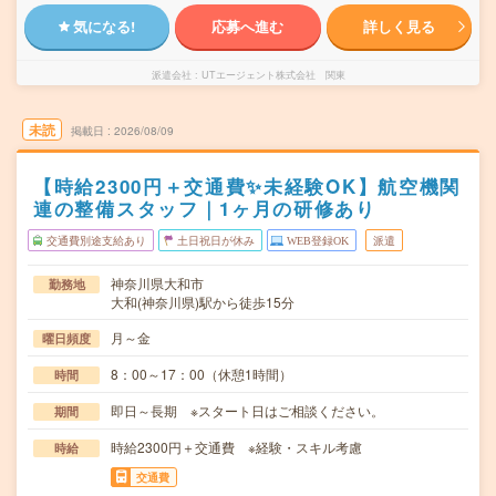
気になる!
応募へ進む
詳しく見る
派遣会社
UTエージェント株式会社 関東
未読
掲載日
2026/08/09
【時給2300円＋交通費✨未経験OK】航空機関
連の整備スタッフ｜1ヶ月の研修あり
交通費別途支給あり
土日祝日が休み
WEB登録OK
派遣
神奈川県大和市
勤務地
大和(神奈川県)駅から徒歩15分
月～金
曜日頻度
8：00～17：00（休憩1時間）
時間
即日～長期 ※スタート日はご相談ください。
期間
時給2300円＋交通費 ※経験・スキル考慮
時給
交通費