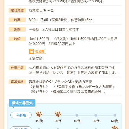
相模大野駅からバス20分／古淵駅からバス20分
就業曜日/月～金
曜日頻度
8:20～17:05（実働8時間、休憩時間45分）
時間
～長期 ※入社日は相談可能です
期間
時給1,500円 《収入例》 時給1,500円×8日×20日＝月収
時給
240,000円 #月収20万円以上
交通費
全額支給
≪相模原市にある製作所でのガラス材料の加工業務です
仕事内容
≫・光学部品（レンズ、硝材）を専用の装置で加工しま…
職種未経験OK / ブランクOK / 英語力不要
応募資格
《必須条件》 ・PC基本操作（Excel/データ入力程度）
《歓迎条件》・機械加工や部品加工業務の経験…
職場の雰囲気
年齢層
20代
30代
40代
50代
60代