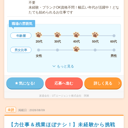
不要
未経験・ブランクOK資格不問！幅広い年代が活躍中！どな
たでも始められるお仕事です
職場の雰囲気
年齢層
20代
30代
40代
50代
60代
男女比率
女性
男性
もっと見る
気になる!
応募へ進む
詳しく見る
派遣会社
UTエージェント株式会社 関東
未読
掲載日
2026/08/09
【力仕事＆残業ほぼナシ！】未経験から挑戦