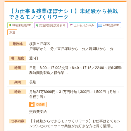
【力仕事＆残業ほぼナシ！】未経験から挑戦
できるモノづくりワーク
職種未経験OK
交通費別途支給あり
土日祝日が休み
WEB登録OK
派遣
横浜市戸塚区
勤務地
戸塚駅から---分／東戸塚駅から---分／舞岡駅から---分
週5日
曜日頻度
日勤：8:00～17:002交替：8:40～17:15／22:00～翌6:35勤
時間
務時間例製造／軽作業…
長期
期間
月給24万8000円～31万円時給1,300円～1,500円（月給＋
時給
各種手当）
交通費
交通費支給
【未経験からできるモノづくりワーク】お仕事はとてもシ
仕事内容
ンプルなのでコツコツ業務がお好きな方は長く活躍し…