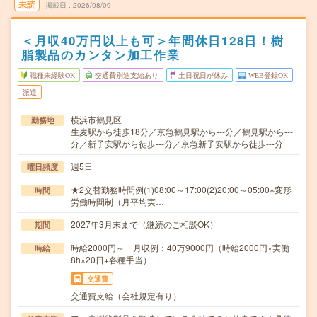
未読
掲載日
2026/08/09
＜月収40万円以上も可＞年間休日128日！樹
脂製品のカンタン加工作業
職種未経験OK
交通費別途支給あり
土日祝日が休み
WEB登録OK
派遣
横浜市鶴見区
勤務地
生麦駅から徒歩18分／京急鶴見駅から---分／鶴見駅から---
分／新子安駅から徒歩---分／京急新子安駅から徒歩---分
週5日
曜日頻度
★2交替勤務時間例(1)08:00～17:00(2)20:00～05:00※変形
時間
労働時間制（月平均実…
2027年3月末まで（継続のご相談OK）
期間
時給2000円～ 月収例：40万9000円（時給2000円×実働
時給
8h×20日+各種手当）
交通費
交通費支給（会社規定有り）