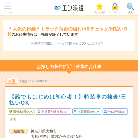
メニュー
気になる!
ログイン
検索
＊人気の日勤＊トラック荷台の組付け&チェック/日払いO
K
のお仕事情報は、掲載が終了しています
掲載時の情報は、
ページ下部
からご覧いただけます。
お探しの条件に近い派遣のお仕事
未読
掲載日
2026/08/10
【誰でもはじめは初心者！】特装車の検査/日
払いOK
職種未経験OK
交通費別途支給あり
土日祝日が休み
WEB登録OK
派遣
神奈川県大和市
勤務地
大和(神奈川県)駅から徒歩15分