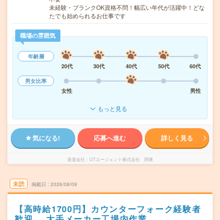
未経験・ブランクOK資格不問！幅広い年代が活躍中！どな
たでも始められるお仕事です
職場の雰囲気
年齢層
20代
30代
40代
50代
60代
男女比率
女性
男性
もっと見る
気になる!
応募へ進む
詳しく見る
派遣会社
UTエージェント株式会社 関東
未読
掲載日
2026/08/09
【高時給1700円】カウンターフォーク経験者
歓迎 大手メーカー工場内作業