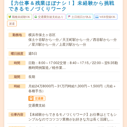
【力仕事＆残業ほぼナシ！】未経験から挑戦
できるモノづくりワーク
職種未経験OK
交通費別途支給あり
土日祝日が休み
WEB登録OK
派遣
横浜市保土ヶ谷区
勤務地
保土ケ谷駅から---分／天王町駅から---分／西谷駅から---分
／星川駅から---分／上星川駅から---分
週5日
曜日頻度
日勤：8:00～17:002交替：8:40～17:15／22:00～翌6:35勤
時間
務時間例製造／軽作業…
長期
期間
月給24万8000円～31万円時給1,300円～1,500円（月給＋
時給
各種手当）
交通費
交通費支給
【未経験からできるモノづくりワーク】お仕事はとてもシ
仕事内容
ンプルなのでコツコツ業務がお好きな方は長く活躍し…