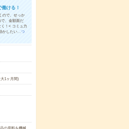
で働ける！
だくので、せっか
ので、金額面だ
く！< コミュ力
動かしたい…
つ
/最大1ヶ月間)
製品の原料を機械