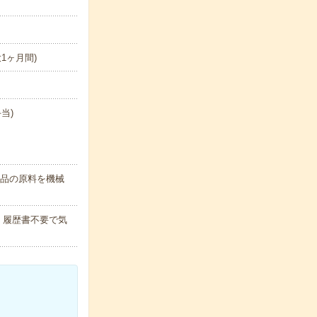
最大1ヶ月間)
当)
製品の原料を機械
！履歴書不要で気