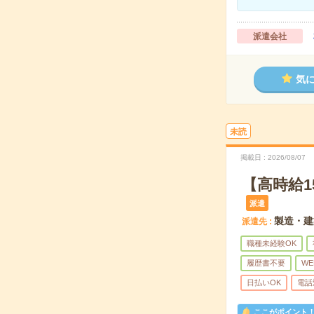
派遣会社
気
未読
掲載日
2026/08/07
【高時給1
派遣
製造・建
派遣先
職種未経験OK
履歴書不要
WE
日払いOK
電話
ここがポイント