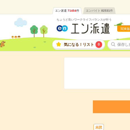
エン派遣
71454
件
エンバイト
82531
件
ちょうど良いワークライフバランスが叶う
関東版
気になる！リスト
0
保存し
未読