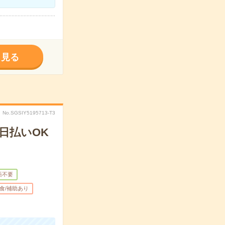
く見る
No.SGSIY5195713-T3
日払いOK
語不要
食/補助あり