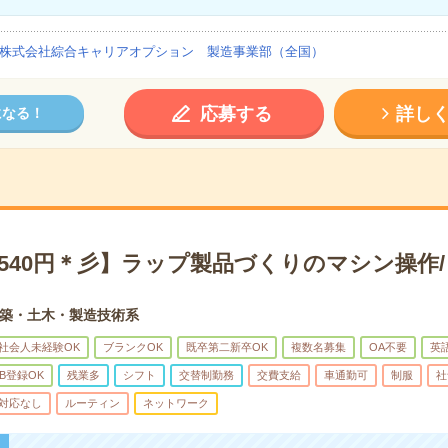
株式会社綜合キャリアオプション 製造事業部（全国）
応募する
詳し
になる！
540円＊彡】ラップ製品づくりのマシン操作/
築・土木・製造技術系
社会人未経験OK
ブランクOK
既卒第二新卒OK
複数名募集
OA不要
英
B登録OK
残業多
シフト
交替制勤務
交費支給
車通勤可
制服
社
対応なし
ルーティン
ネットワーク
！