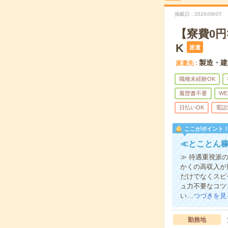
掲載日
2026/08/07
【寮費0
K
派遣
製造・建
派遣先
職種未経験OK
履歴書不要
WE
日払いOK
電話
ここがポイント
≪とことん稼
≫ 待遇重視派
かくの高収入が
だけでなくスピ
ュ力不要なコツ
い…
つづきを見
勤務地