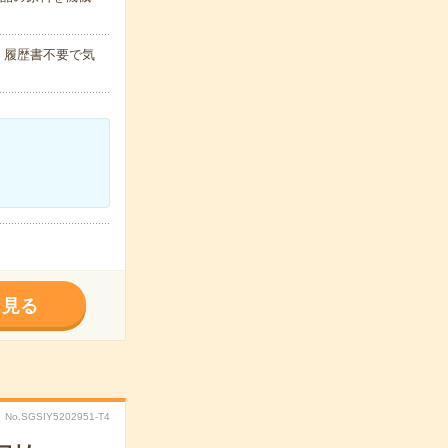
！履歴書不要で気
く見る
No.SGSIY5202951-T4