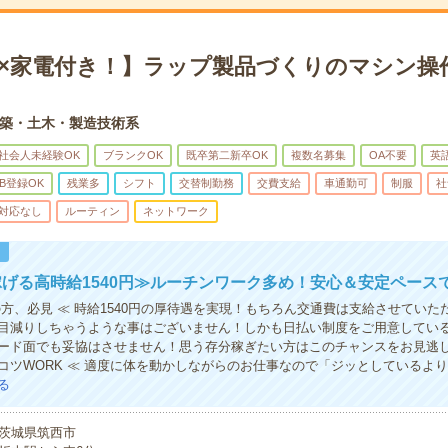
円×家電付き！】ラップ製品づくりのマシン操作
築・土木・製造技術系
社会人未経験OK
ブランクOK
既卒第二新卒OK
複数名募集
OA不要
英
B登録OK
残業多
シフト
交替制勤務
交費支給
車通勤可
制服
社
対応なし
ルーティン
ネットワーク
！
げる高時給1540円≫ルーチンワーク多め！安心＆安定ペース
の方、必見 ≪ 時給1540円の厚待遇を実現！もちろん交通費は支給させていた
目減りしちゃうような事はございません！しかも日払い制度をご用意してい
ード面でも妥協はさせません！思う存分稼ぎたい方はこのチャンスをお見逃し
コツWORK ≪ 適度に体を動かしながらのお仕事なので「ジッとしているよ
る
茨城県筑西市