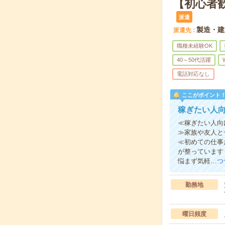
【初心者
派遣
製造・建
派遣先
職種未経験OK
40～50代活躍
電話対応なし
ここがポイント
稼ぎたい人
≪稼ぎたい人向
≫家族や友人と
≪初めての仕事
が整っています
悩まず気軽…
つ
勤務地
曜日頻度