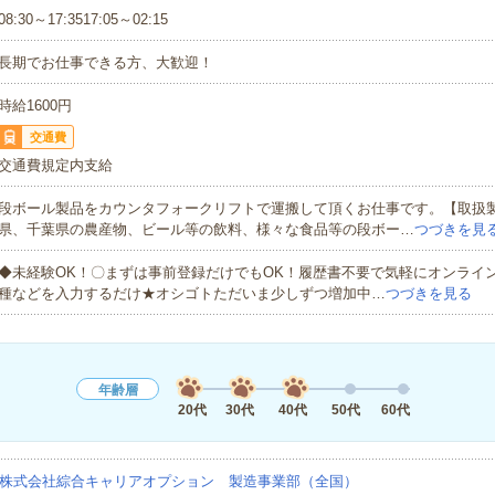
08:30～17:3517:05～02:15
長期でお仕事できる方、大歓迎！
時給1600円
交通費
交通費規定内支給
段ボール製品をカウンタフォークリフトで運搬して頂くお仕事です。【取扱
県、千葉県の農産物、ビール等の飲料、様々な食品等の段ボー…
つづきを見
◆未経験OK！〇まずは事前登録だけでもOK！履歴書不要で気軽にオンライ
種などを入力するだけ★オシゴトただいま少しずつ増加中…
つづきを見る
年齢層
20代
30代
40代
50代
60代
株式会社綜合キャリアオプション 製造事業部（全国）