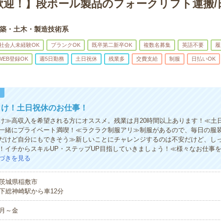
歓迎！】段ボール製品のフォークリフト運搬/
築・土木・製造技術系
社会人未経験OK
ブランクOK
既卒第二新卒OK
複数名募集
英語不要
履
WEB登録OK
週5日勤務
土日祝休
残業多
交費支給
制服
日払いOK
！
向け！土日祝休のお仕事！
け≫高収入を希望される方にオススメ。残業は月20時間以上あります！≪土
一緒にプライベート満喫！≪ラクラク制服アリ≫制服があるので、毎日の服
だけど自分にもできそう≫新しいことにチャレンジするのは不安だけど、し
！イチからスキルUP・ステップUP目指していきましょう！≪様々なお仕事
づきを見る
茨城県稲敷市
下総神崎駅から車12分
月～金