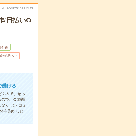
No.SGSIY5192223-T3
/日払いO
語不要
食/補助あり
で働ける！
だくので、せっ
るので、金額面
なく！≫ コミ
り体を動かした