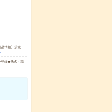
製品情報】茨城
る
ン登録★氏名・職