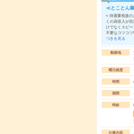
≪とことん稼
< 待遇重視派
くの高収入が目
けでなくスピー
不要なコツコツ
づきを見る
勤務地
曜日頻度
時間
期間
時給
仕事内容