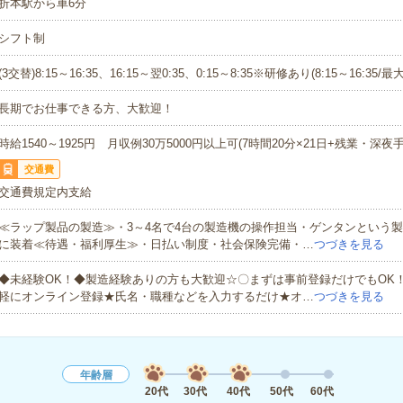
折本駅から車6分
シフト制
(3交替)8:15～16:35、16:15～翌0:35、0:15～8:35※研修あり(8:15～16:35/
長期でお仕事できる方、大歓迎！
時給1540～1925円 月収例30万5000円以上可(7時間20分×21日+残業・深夜手
交通費
交通費規定内支給
≪ラップ製品の製造≫・3～4名で4台の製造機の操作担当・ゲンタンという
に装着≪待遇・福利厚生≫・日払い制度・社会保険完備・…
つづきを見る
◆未経験OK！◆製造経験ありの方も大歓迎☆〇まずは事前登録だけでもOK
軽にオンライン登録★氏名・職種などを入力するだけ★オ…
つづきを見る
年齢層
20代
30代
40代
50代
60代