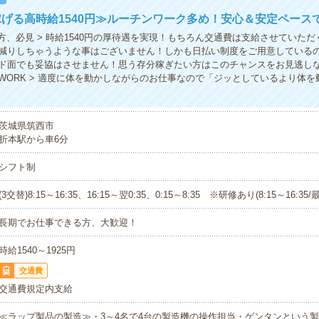
げる高時給1540円≫ルーチンワーク多め！安心＆安定ペース
の方、必見 > 時給1540円の厚待遇を実現！もちろん交通費は支給させていた
減りしちゃうような事はございません！しかも日払い制度をご用意している
ド面でも妥協はさせません！思う存分稼ぎたい方はこのチャンスをお見逃しな
WORK > 適度に体を動かしながらのお仕事なので「ジッとしているより体を
茨城県筑西市
折本駅から車6分
シフト制
(3交替)8:15～16:35、16:15～翌0:35、0:15～8:35 ※研修あり(8:15～16:35
長期でお仕事できる方、大歓迎！
時給1540～1925円
交通費
交通費規定内支給
≪ラップ製品の製造≫・3～4名で4台の製造機の操作担当・ゲンタンという