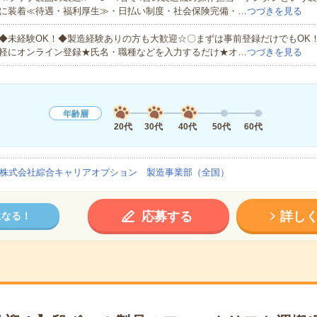
に装着≪待遇・福利厚生≫・日払い制度・社会保険完備・…
つづきを見る
◆未経験OK！◆製造経験ありの方も大歓迎☆〇まずは事前登録だけでもOK
軽にオンライン登録★氏名・職種などを入力するだけ★オ…
つづきを見る
年齢層
20代
30代
40代
50代
60代
株式会社綜合キャリアオプション 製造事業部（全国）
応募する
詳し
になる！