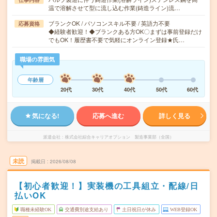
温で溶解させて型に流し込む作業(鋳造ライン)流…
ブランクOK / パソコンスキル不要 / 英語力不要
応募資格
◆経験者歓迎！◆ブランクある方OK〇まずは事前登録だけ
でもOK！履歴書不要で気軽にオンライン登録★氏…
職場の雰囲気
年齢層
20代
30代
40代
50代
60代
気になる!
応募へ進む
詳しく見る
派遣会社
株式会社綜合キャリアオプション 製造事業部（全国）
未読
掲載日
2026/08/08
【初心者歓迎！】実装機の工具組立・配線/日
払いOK
職種未経験OK
交通費別途支給あり
土日祝日が休み
WEB登録OK