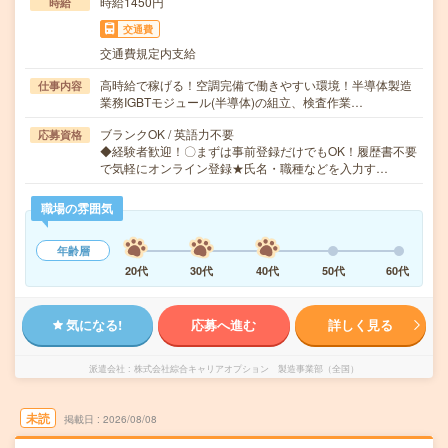
時給1450円
時給
交通費
交通費規定内支給
高時給で稼げる！空調完備で働きやすい環境！半導体製造
仕事内容
業務IGBTモジュール(半導体)の組立、検査作業…
ブランクOK / 英語力不要
応募資格
◆経験者歓迎！〇まずは事前登録だけでもOK！履歴書不要
で気軽にオンライン登録★氏名・職種などを入力す…
職場の雰囲気
年齢層
20代
30代
40代
50代
60代
気になる!
応募へ進む
詳しく見る
派遣会社
株式会社綜合キャリアオプション 製造事業部（全国）
未読
掲載日
2026/08/08