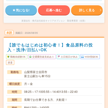
気になる!
応募へ進む
詳しく見る
派遣会社
株式会社綜合キャリアオプション 製造事業部（全国）
未読
掲載日
2026/08/05
【誰でもはじめは初心者！】食品原料の投
入・洗浄/日払いOK
職種未経験OK
交通費別途支給あり
土日祝日が休み
WEB登録OK
派遣
山梨県富士吉田市
勤務地
富士山駅から車15分
月～金
曜日頻度
08:25～17:1005:55～14:4013:55～22:40
時間
長期でお仕事できる方、大歓迎！
期間
時給1200～1400円
時給