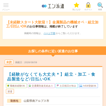
メニュー
気になる!
ログイン
検索
【未経験スタート大歓迎！】金属製品の機械オペ・組立加
工/日払いOK
のお仕事情報は、掲載が終了しています
掲載時の情報は、
ページ下部
からご覧いただけます。
お探しの条件に近い派遣のお仕事
未読
掲載日
2026/08/09
【経験がなくても大丈夫＊】組立・加工・食
品製造など/日払いOK
職種未経験OK
交通費別途支給あり
土日祝日が休み
WEB登録OK
派遣
山梨県南アルプス市
勤務地