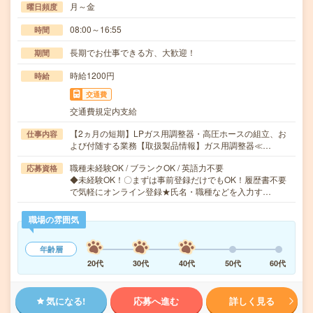
月～金
曜日頻度
08:00～16:55
時間
長期でお仕事できる方、大歓迎！
期間
時給1200円
時給
交通費
交通費規定内支給
【2ヵ月の短期】LPガス用調整器・高圧ホースの組立、お
仕事内容
よび付随する業務【取扱製品情報】ガス用調整器≪…
職種未経験OK / ブランクOK / 英語力不要
応募資格
◆未経験OK！〇まずは事前登録だけでもOK！履歴書不要
で気軽にオンライン登録★氏名・職種などを入力す…
職場の雰囲気
年齢層
20代
30代
40代
50代
60代
気になる!
応募へ進む
詳しく見る