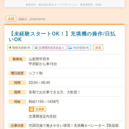
派遣会社
株式会社綜合キャリアオプション 製造事業部（全国）
未読
掲載日
2026/08/05
【未経験スタートOK！】充填機の操作/日払
いOK
職種未経験OK
交通費別途支給あり
WEB登録OK
派遣
山梨県甲府市
勤務地
甲府駅から車15分
シフト制
曜日頻度
23:00～06:45
時間
長期でお仕事できる方、大歓迎！
期間
時給1150～1438円
時給
交通費
交通費規定内支給
空調完備で働きやすい環境！充填機オペレーター【取扱製
仕事内容