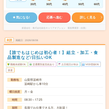
20代
30代
40代
50代
60代
気になる!
応募へ進む
詳しく見る
派遣会社
株式会社綜合キャリアオプション 製造事業部（全国）
未読
掲載日
2026/08/06
【誰でもはじめは初心者！】組立・加工・食
品製造など/日払いOK
職種未経験OK
交通費別途支給あり
土日祝日が休み
WEB登録OK
派遣
山梨県韮崎市
勤務地
韮崎駅から車10分
月～金
曜日頻度
08:30～17:25
時間
長期でお仕事できる方、大歓迎！
期間