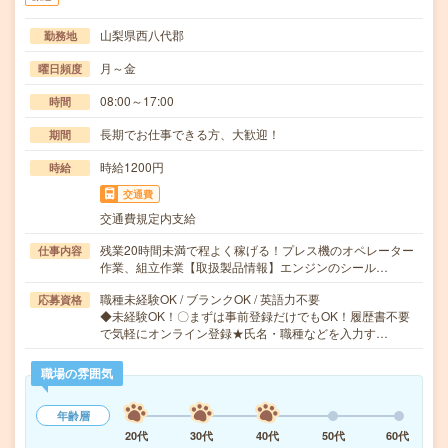
山梨県西八代郡
勤務地
月～金
曜日頻度
08:00～17:00
時間
長期でお仕事できる方、大歓迎！
期間
時給1200円
時給
交通費
交通費規定内支給
残業20時間未満で程よく稼げる！プレス機のオペレーター
仕事内容
作業、組立作業【取扱製品情報】エンジンのシール…
職種未経験OK / ブランクOK / 英語力不要
応募資格
◆未経験OK！〇まずは事前登録だけでもOK！履歴書不要
で気軽にオンライン登録★氏名・職種などを入力す…
職場の雰囲気
年齢層
20代
30代
40代
50代
60代