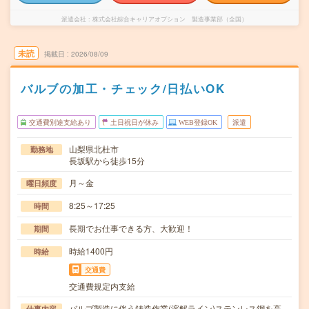
派遣会社
株式会社綜合キャリアオプション 製造事業部（全国）
未読
掲載日
2026/08/09
バルブの加工・チェック/日払いOK
交通費別途支給あり
土日祝日が休み
WEB登録OK
派遣
山梨県北杜市
勤務地
長坂駅から徒歩15分
月～金
曜日頻度
8:25～17:25
時間
長期でお仕事できる方、大歓迎！
期間
時給1400円
時給
交通費
交通費規定内支給
バルブ製造に伴う鋳造作業(溶解ライン)ステンレス鋼を高
仕事内容