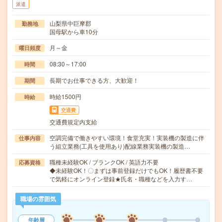
派遣
山梨県中巨摩郡
勤務地
国母駅から車10分
月～金
曜日頻度
08:30～17:00
時間
長期でお仕事できる方、大歓迎！
期間
時給1500円
時給
交通費
交通費規定内支給
空調完備で働きやすい環境！食堂充実！実装機の製造に伴
仕事内容
う組立業務(工具を使用あり)配線業務実装機の製造…
職種未経験OK / ブランクOK / 英語力不要
応募資格
◆未経験OK！〇まずは事前登録だけでもOK！履歴書不要
で気軽にオンライン登録★氏名・職種などを入力す…
職場の雰囲気
年齢層