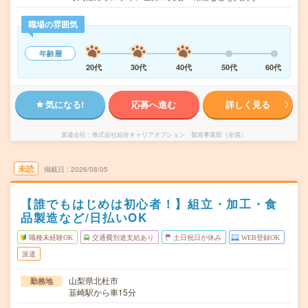
職場の雰囲気
年齢層
20代
30代
40代
50代
60代
気になる!
応募へ進む
詳しく見る
派遣会社
株式会社綜合キャリアオプション 製造事業部（全国）
未読
掲載日
2026/08/05
【誰でもはじめは初心者！】組立・加工・食
品製造など/日払いOK
職種未経験OK
交通費別途支給あり
土日祝日が休み
WEB登録OK
派遣
山梨県北杜市
勤務地
韮崎駅から車15分