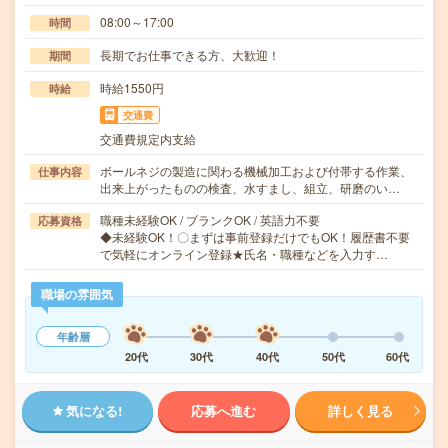
08:00～17:00
時間
長期でお仕事できる方、大歓迎！
期間
時給1550円
時給
交通費
交通費規定内支給
ボールネジの製造に関わる機械加工および付帯する作業、
仕事内容
出来上がったものの検査、水すまし、組立、研磨のい…
職種未経験OK / ブランクOK / 英語力不要
応募資格
◆未経験OK！〇まずは事前登録だけでもOK！履歴書不要
で気軽にオンライン登録★氏名・職種などを入力す…
職場の雰囲気
年齢層
20代
30代
40代
50代
60代
気になる!
応募へ進む
詳しく見る