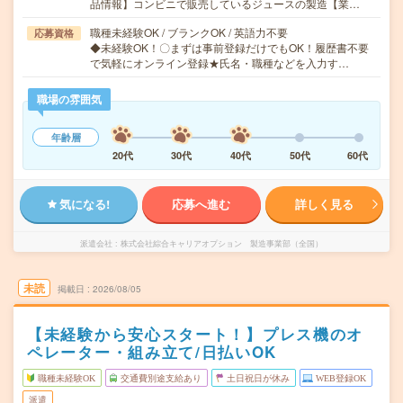
品情報】コンビニで販売しているジュースの製造【業…
職種未経験OK / ブランクOK / 英語力不要
応募資格
◆未経験OK！〇まずは事前登録だけでもOK！履歴書不要
で気軽にオンライン登録★氏名・職種などを入力す…
職場の雰囲気
年齢層
20代
30代
40代
50代
60代
気になる!
応募へ進む
詳しく見る
派遣会社
株式会社綜合キャリアオプション 製造事業部（全国）
未読
掲載日
2026/08/05
【未経験から安心スタート！】プレス機のオ
ペレーター・組み立て/日払いOK
職種未経験OK
交通費別途支給あり
土日祝日が休み
WEB登録OK
派遣