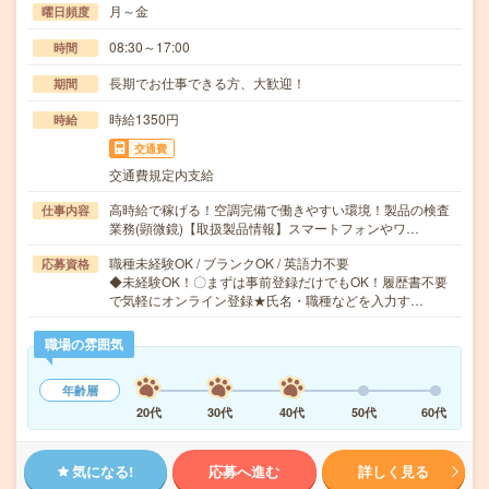
月～金
曜日頻度
08:30～17:00
時間
長期でお仕事できる方、大歓迎！
期間
時給1350円
時給
交通費
交通費規定内支給
高時給で稼げる！空調完備で働きやすい環境！製品の検査
仕事内容
業務(顕微鏡)【取扱製品情報】スマートフォンやワ…
職種未経験OK / ブランクOK / 英語力不要
応募資格
◆未経験OK！〇まずは事前登録だけでもOK！履歴書不要
で気軽にオンライン登録★氏名・職種などを入力す…
職場の雰囲気
年齢層
20代
30代
40代
50代
60代
気になる!
応募へ進む
詳しく見る