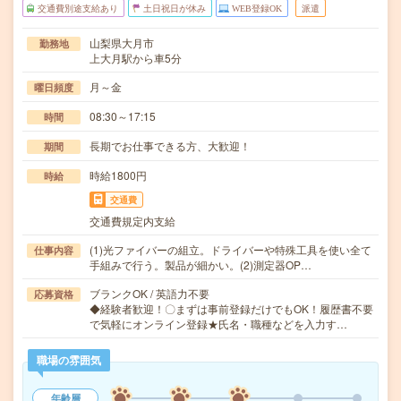
交通費別途支給あり
土日祝日が休み
WEB登録OK
派遣
山梨県大月市
勤務地
上大月駅から車5分
月～金
曜日頻度
08:30～17:15
時間
長期でお仕事できる方、大歓迎！
期間
時給1800円
時給
交通費
交通費規定内支給
(1)光ファイバーの組立。ドライバーや特殊工具を使い全て
仕事内容
手組みで行う。製品が細かい。(2)測定器OP…
ブランクOK / 英語力不要
応募資格
◆経験者歓迎！〇まずは事前登録だけでもOK！履歴書不要
で気軽にオンライン登録★氏名・職種などを入力す…
職場の雰囲気
年齢層