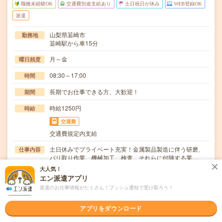
職種未経験OK
交通費別途支給あり
土日祝日が休み
WEB登録OK
派遣
山梨県韮崎市
勤務地
韮崎駅から車15分
月～金
曜日頻度
08:30～17:00
時間
長期でお仕事できる方、大歓迎！
期間
時給1250円
時給
交通費
交通費規定内支給
土日休みでプライベート充実！金属製品製造に伴う研磨、
仕事内容
バリ取り作業、機械加工、検査、それらに付随する業…
大人気！
職種未経験OK / ブランクOK / 英語力不要
応募資格
エン派遣アプリ
◆未経験OK！〇まずは事前登録だけでもOK！履歴書不要
派遣のお仕事情報がたくさん！プッシュ通知で受け取ろう！
で気軽にオンライン登録★氏名・職種などを入力す…
アプリをダウンロード
職場の雰囲気