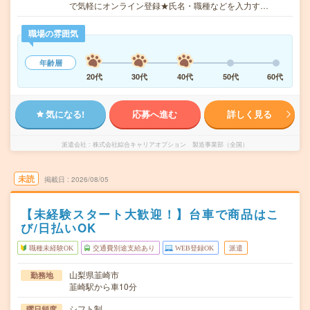
で気軽にオンライン登録★氏名・職種などを入力す…
職場の雰囲気
年齢層
20代
30代
40代
50代
60代
気になる!
応募へ進む
詳しく見る
派遣会社
株式会社綜合キャリアオプション 製造事業部（全国）
未読
掲載日
2026/08/05
【未経験スタート大歓迎！】台車で商品はこ
び/日払いOK
職種未経験OK
交通費別途支給あり
WEB登録OK
派遣
山梨県韮崎市
勤務地
韮崎駅から車10分
シフト制
曜日頻度