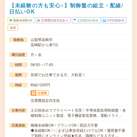
【未経験の方も安心○】制御盤の組立・配線/
日払いOK
職種未経験OK
交通費別途支給あり
土日祝日が休み
WEB登録OK
派遣
山梨県韮崎市
勤務地
韮崎駅から車7分
月～金
曜日頻度
08:50～17:45
時間
長期でお仕事できる方、大歓迎！
期間
時給1200円
時給
交通費
交通費規定内支給
土日祝休みでプライベート充実！半導体製造用制御盤・各
仕事内容
種制御ユニット製造、電子機器製造業務。電動ドライ…
職種未経験OK / ブランクOK / 英語力不要
応募資格
◆未経験OK！〇まずは事前登録だけでもOK！履歴書不要
で気軽にオンライン登録★氏名・職種などを入力す…