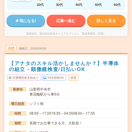
20代
30代
40代
50代
60代
気になる!
応募へ進む
詳しく見る
派遣会社
株式会社綜合キャリアオプション 製造事業部（全国）
未読
掲載日
2026/08/08
【アナタのスキル活かしませんか？】半導体
の組立・顕微鏡検査/日払いOK
交通費別途支給あり
WEB登録OK
派遣
山梨県中央市
勤務地
東花輪駅から車5分
シフト制
曜日頻度
08:50～17:2019:35～04:0508:50～17:35
時間
長期でお仕事できる方、大歓迎！
期間