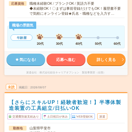
職種未経験OK / ブランクOK / 英語力不要
応募資格
◆未経験OK！〇まずは事前登録だけでもOK！履歴書不要
で気軽にオンライン登録★氏名・職種などを入力す…
職場の雰囲気
年齢層
20代
30代
40代
50代
60代
気になる!
応募へ進む
詳しく見る
派遣会社
株式会社綜合キャリアオプション 製造事業部（全国）
未読
掲載日
2026/08/07
【さらにスキルUP！経験者歓迎！】半導体製
造装置の工具組立/日払いOK
交通費別途支給あり
土日祝日が休み
WEB登録OK
派遣
山梨県甲斐市
勤務地