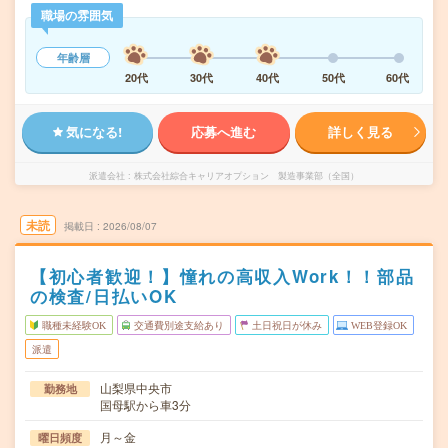
職場の雰囲気
年齢層
20代
30代
40代
50代
60代
気になる!
応募へ進む
詳しく見る
派遣会社
株式会社綜合キャリアオプション 製造事業部（全国）
未読
掲載日
2026/08/07
【初心者歓迎！】憧れの高収入Work！！部品
の検査/日払いOK
職種未経験OK
交通費別途支給あり
土日祝日が休み
WEB登録OK
派遣
山梨県中央市
勤務地
国母駅から車3分
月～金
曜日頻度