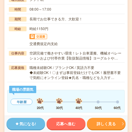
08:00～17:00
時間
長期でお仕事できる方、大歓迎！
期間
時給1150円
時給
交通費
交通費規定内支給
空調完備で働きやすい環境！レト台車運搬、機械オペレー
仕事内容
ションおよび付帯作業【取扱製品情報】ヨーグルトや…
職種未経験OK / ブランクOK / 英語力不要
応募資格
◆未経験OK！〇まずは事前登録だけでもOK！履歴書不要
で気軽にオンライン登録★氏名・職種などを入力す…
職場の雰囲気
年齢層
20代
30代
40代
50代
60代
気になる!
応募へ進む
詳しく見る