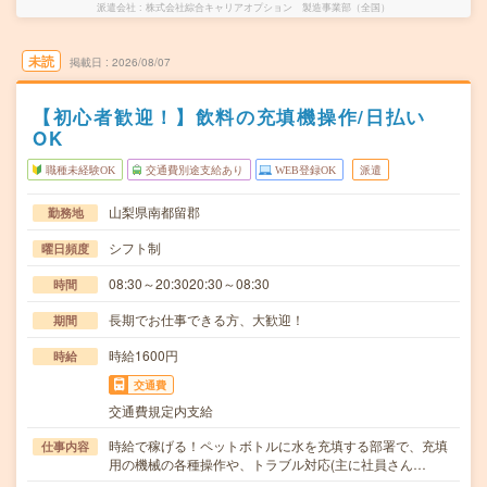
派遣会社
株式会社綜合キャリアオプション 製造事業部（全国）
未読
掲載日
2026/08/07
【初心者歓迎！】飲料の充填機操作/日払い
OK
職種未経験OK
交通費別途支給あり
WEB登録OK
派遣
山梨県南都留郡
勤務地
シフト制
曜日頻度
08:30～20:3020:30～08:30
時間
長期でお仕事できる方、大歓迎！
期間
時給1600円
時給
交通費
交通費規定内支給
時給で稼げる！ペットボトルに水を充填する部署で、充填
仕事内容
用の機械の各種操作や、トラブル対応(主に社員さん…