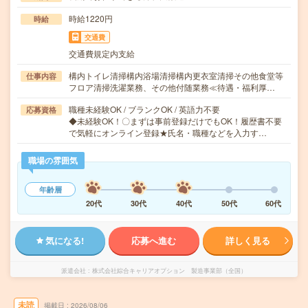
時給1220円
時給
交通費
交通費規定内支給
構内トイレ清掃構内浴場清掃構内更衣室清掃その他食堂等
仕事内容
フロア清掃洗濯業務、その他付随業務≪待遇・福利厚…
職種未経験OK / ブランクOK / 英語力不要
応募資格
◆未経験OK！〇まずは事前登録だけでもOK！履歴書不要
で気軽にオンライン登録★氏名・職種などを入力す…
職場の雰囲気
年齢層
20代
30代
40代
50代
60代
気になる!
応募へ進む
詳しく見る
派遣会社
株式会社綜合キャリアオプション 製造事業部（全国）
未読
掲載日
2026/08/06