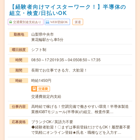
【経験者向けマイスターワーク！】半導体の
組立・検査/日払いOK
交通費別途支給あり
WEB登録OK
派遣
山梨県中央市
勤務地
東花輪駅から車5分
シフト制
曜日頻度
08:50～17:2019:35～04:0508:50～17:35
時間
長期でお仕事できる方、大歓迎！
期間
時給1450円
時給
交通費
交通費規定内支給
高時給で稼げる！空調完備で働きやすい環境！半導体製造
仕事内容
業務IGBTモジュール(半導体)の組立、検査作業…
ブランクOK / 英語力不要
応募資格
◆経験者歓迎！〇まずは事前登録だけでもOK！履歴書不要
で気軽にオンライン登録★氏名・職種などを入力す…