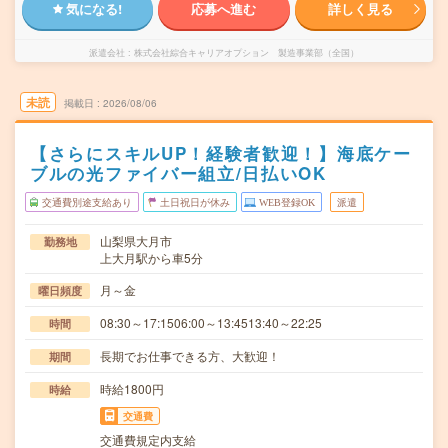
気になる!
応募へ進む
詳しく見る
派遣会社
株式会社綜合キャリアオプション 製造事業部（全国）
未読
掲載日
2026/08/06
【さらにスキルUP！経験者歓迎！】海底ケー
ブルの光ファイバー組立/日払いOK
交通費別途支給あり
土日祝日が休み
WEB登録OK
派遣
山梨県大月市
勤務地
上大月駅から車5分
月～金
曜日頻度
08:30～17:1506:00～13:4513:40～22:25
時間
長期でお仕事できる方、大歓迎！
期間
時給1800円
時給
交通費
交通費規定内支給