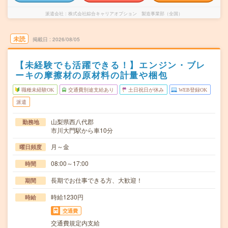
派遣会社
株式会社綜合キャリアオプション 製造事業部（全国）
未読
掲載日
2026/08/05
【未経験でも活躍できる！】エンジン・ブレ
ーキの摩擦材の原材料の計量や梱包
職種未経験OK
交通費別途支給あり
土日祝日が休み
WEB登録OK
派遣
山梨県西八代郡
勤務地
市川大門駅から車10分
月～金
曜日頻度
08:00～17:00
時間
長期でお仕事できる方、大歓迎！
期間
時給1230円
時給
交通費
交通費規定内支給