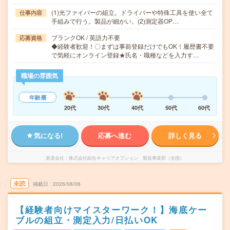
(1)光ファイバーの組立。ドライバーや特殊工具を使い全て
仕事内容
手組みで行う。製品が細かい。(2)測定器OP…
ブランクOK / 英語力不要
応募資格
◆経験者歓迎！〇まずは事前登録だけでもOK！履歴書不要
で気軽にオンライン登録★氏名・職種などを入力す…
職場の雰囲気
年齢層
20代
30代
40代
50代
60代
気になる!
応募へ進む
詳しく見る
派遣会社
株式会社綜合キャリアオプション 製造事業部（全国）
未読
掲載日
2026/08/06
【経験者向けマイスターワーク！】海底ケー
ブルの組立・測定入力/日払いOK