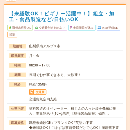
【未経験OK！ビギナー活躍中！】組立・加
工・食品製造など/日払いOK
職種未経験OK
交通費別途支給あり
土日祝日が休み
WEB登録OK
派遣
山梨県南アルプス市
勤務地
月～金
曜日頻度
08:30～17:00
時間
長期でお仕事できる方、大歓迎！
期間
時給1350円
時給
交通費
交通費規定内支給
材料製造のオペレーター、粉じんの入った袋を機械に投
仕事内容
入、重量物あり(10kg未満)【取扱製品情報】磁性…
職種未経験OK / ブランクOK / 英語力不要
応募資格
◆未経験OK！〇まずは事前登録だけでもOK！履歴書不要