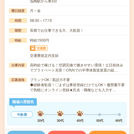
塩崎駅から車3分
月～金
曜日頻度
08:30～17:15
時間
長期でお仕事できる方、大歓迎！
期間
時給1500円
時給
交通費
交通費規定内支給
高時給で稼げる！空調完備で働きやすい環境！土日祝休み
仕事内容
でプライベート充実！CR内での半導体製造装置の組…
ブランクOK / 英語力不要
応募資格
◆経験者歓迎！〇まずは事前登録だけでもOK！履歴書不要
で気軽にオンライン登録★氏名・職種などを入力す…
職場の雰囲気
年齢層
20代
30代
40代
50代
60代