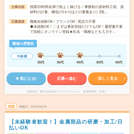
残業20時間未満で程よく稼げる！摩擦材の原材料工程、原
仕事内容
材料の計量、梱包(10キロほどの重量あり)【取…
職種未経験OK / ブランクOK / 英語力不要
応募資格
◆未経験OK！〇まずは事前登録だけでもOK！履歴書不要
で気軽にオンライン登録★氏名・職種などを入力す…
職場の雰囲気
年齢層
20代
30代
40代
50代
60代
気になる!
応募へ進む
詳しく見る
派遣会社
株式会社綜合キャリアオプション 製造事業部（全国）
未読
掲載日
2026/08/05
【未経験者歓迎！】金属部品の研磨・加工/日
払いOK