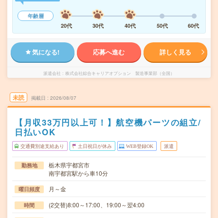
年齢層
20代
30代
40代
50代
60代
気になる!
応募へ進む
詳しく見る
派遣会社
株式会社綜合キャリアオプション 製造事業部（全国）
未読
掲載日
2026/08/07
【月収33万円以上可！】航空機パーツの組立/
日払いOK
交通費別途支給あり
土日祝日が休み
WEB登録OK
派遣
栃木県宇都宮市
勤務地
南宇都宮駅から車10分
月～金
曜日頻度
(2交替)8:00～17:00、19:00～翌4:00
時間