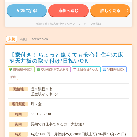
気になる!
応募へ進む
詳しく見る
派遣会社
株式会社ウィルオブ・ワーク FO事業部
未読
掲載日
2026/08/06
【寮付き！ちょっと遠くても安心】住宅の床
や天井板の取り付け/日払いOK
職種未経験OK
交通費別途支給あり
土日祝日が休み
WEB登録OK
派遣
栃木県栃木市
勤務地
壬生駅から車6分
月～金
曜日頻度
8:00～17:00
時間
長期でお仕事できる方、大歓迎！
期間
時給1600円 月収例25万7000円以上可(7時間40分×21日)
時給