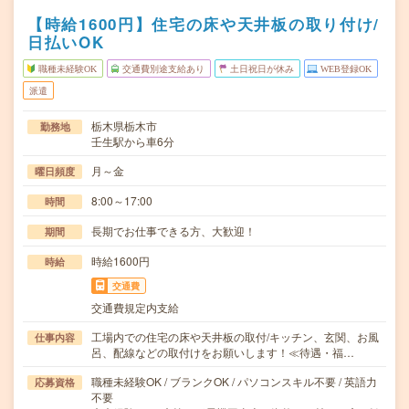
【時給1600円】住宅の床や天井板の取り付け/
日払いOK
職種未経験OK
交通費別途支給あり
土日祝日が休み
WEB登録OK
派遣
栃木県栃木市
勤務地
壬生駅から車6分
月～金
曜日頻度
8:00～17:00
時間
長期でお仕事できる方、大歓迎！
期間
時給1600円
時給
交通費
交通費規定内支給
工場内での住宅の床や天井板の取付/キッチン、玄関、お風
仕事内容
呂、配線などの取付けをお願いします！≪待遇・福…
職種未経験OK / ブランクOK / パソコンスキル不要 / 英語力
応募資格
不要