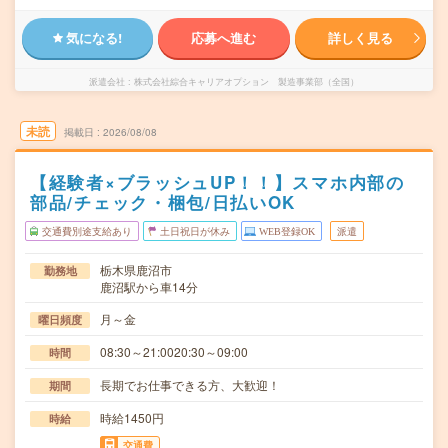
気になる!
応募へ進む
詳しく見る
派遣会社
株式会社綜合キャリアオプション 製造事業部（全国）
未読
掲載日
2026/08/08
【経験者×ブラッシュUP！！】スマホ内部の
部品/チェック・梱包/日払いOK
交通費別途支給あり
土日祝日が休み
WEB登録OK
派遣
栃木県鹿沼市
勤務地
鹿沼駅から車14分
月～金
曜日頻度
08:30～21:0020:30～09:00
時間
長期でお仕事できる方、大歓迎！
期間
時給1450円
時給
交通費