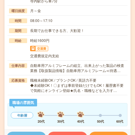
寺内駅から車7分
月～金
曜日頻度
08:00～17:10
時間
長期でお仕事できる方、大歓迎！
期間
時給1600円
時給
交通費
交通費規定内支給
自動車用アルミフレームの組立、出来上がった製品の検査
仕事内容
業務【取扱製品情報】自動車用アルミフレーム≪待遇…
職種未経験OK / ブランクOK / 英語力不要
応募資格
◆未経験OK！〇まずは事前登録だけでもOK！履歴書不要
で気軽にオンライン登録★氏名・職種などを入力す…
職場の雰囲気
年齢層
20代
30代
40代
50代
60代