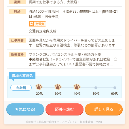
長期でお仕事できる方、大歓迎！
期間
時給1500～1875円 月収例33万8000円以上可(8時間×21
時給
日+残業・深夜手当)
交通費
交通費規定内支給
図面を見ながら専用のドライバーを使ってビス止めしま
仕事内容
す！動翼の組立や目視検査、塗装などの部署があります…
ブランクOK / パソコンスキル不要 / 英語力不要
応募資格
◆経験者歓迎！※ドライバーで組立経験があれば歓迎！〇
まずは事前登録だけでもOK！履歴書不要で気軽にオ…
職場の雰囲気
年齢層
20代
30代
40代
50代
60代
気になる!
応募へ進む
詳しく見る
派遣会社
株式会社綜合キャリアオプション 製造事業部（全国）