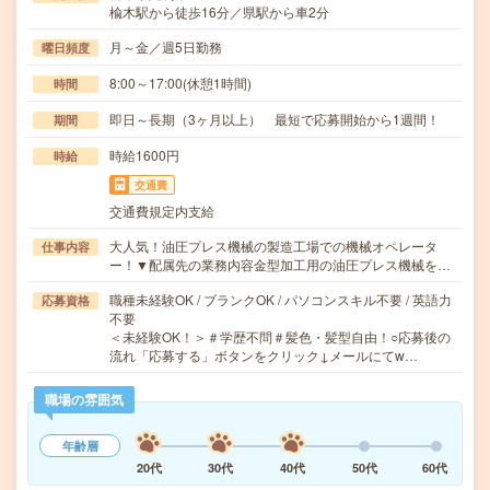
楡木駅から徒歩16分／県駅から車2分
月～金／週5日勤務
曜日頻度
8:00～17:00(休憩1時間)
時間
即日～長期（3ヶ月以上） 最短で応募開始から1週間！
期間
時給1600円
時給
交通費
交通費規定内支給
大人気！油圧プレス機械の製造工場での機械オペレータ
仕事内容
ー！▼配属先の業務内容金型加工用の油圧プレス機械を…
職種未経験OK / ブランクOK / パソコンスキル不要 / 英語力
応募資格
不要
＜未経験OK！＞＃学歴不問＃髪色・髪型自由！○応募後の
流れ「応募する」ボタンをクリック↓メールにてw…
職場の雰囲気
年齢層
20代
30代
40代
50代
60代