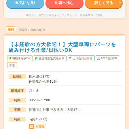
気になる!
応募へ進む
詳しく見る
派遣会社
株式会社綜合キャリアオプション 製造事業部（全国）
未読
掲載日
2026/08/06
【未経験の方大歓迎！】大型車両にパーツを
組み付ける作業/日払いOK
職種未経験OK
交通費別途支給あり
土日祝日が休み
WEB登録OK
派遣
栃木県佐野市
勤務地
佐野駅から車10分
月～金
曜日頻度
08:20～17:00
時間
長期でお仕事できる方、大歓迎！
期間
時給1600円
時給
交通費