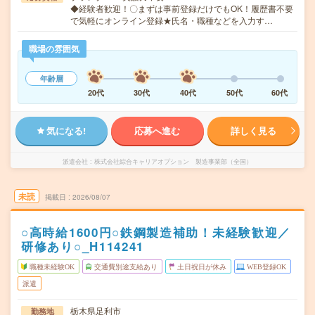
◆経験者歓迎！〇まずは事前登録だけでもOK！履歴書不要
で気軽にオンライン登録★氏名・職種などを入力す…
職場の雰囲気
年齢層
20代
30代
40代
50代
60代
気になる!
応募へ進む
詳しく見る
派遣会社
株式会社綜合キャリアオプション 製造事業部（全国）
未読
掲載日
2026/08/07
○高時給1600円○鉄鋼製造補助！未経験歓迎／
研修あり○_H114241
職種未経験OK
交通費別途支給あり
土日祝日が休み
WEB登録OK
派遣
栃木県足利市
勤務地