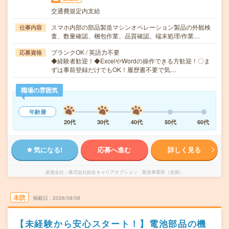
交通費規定内支給
スマホ内部の部品製造マシンオペレーション製品の外観検
仕事内容
査、数量確認、梱包作業、品質確認、端末処理/作業…
ブランクOK / 英語力不要
応募資格
◆経験者歓迎！◆ExcelやWordの操作できる方歓迎！〇ま
ずは事前登録だけでもOK！履歴書不要で気…
職場の雰囲気
年齢層
20代
30代
40代
50代
60代
気になる!
応募へ進む
詳しく見る
派遣会社
株式会社綜合キャリアオプション 製造事業部（全国）
未読
掲載日
2026/08/08
【未経験から安心スタート！】電池部品の機