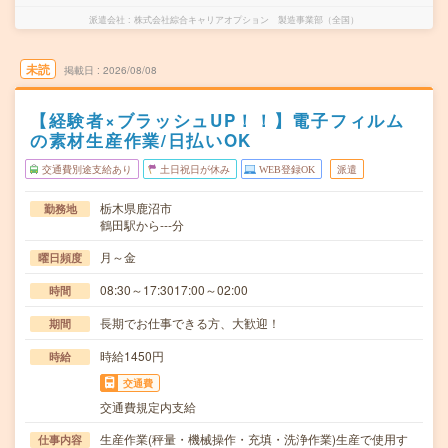
派遣会社
株式会社綜合キャリアオプション 製造事業部（全国）
未読
掲載日
2026/08/08
【経験者×ブラッシュUP！！】電子フィルム
の素材生産作業/日払いOK
交通費別途支給あり
土日祝日が休み
WEB登録OK
派遣
栃木県鹿沼市
勤務地
鶴田駅から---分
月～金
曜日頻度
08:30～17:3017:00～02:00
時間
長期でお仕事できる方、大歓迎！
期間
時給1450円
時給
交通費
交通費規定内支給
生産作業(秤量・機械操作・充填・洗浄作業)生産で使用す
仕事内容