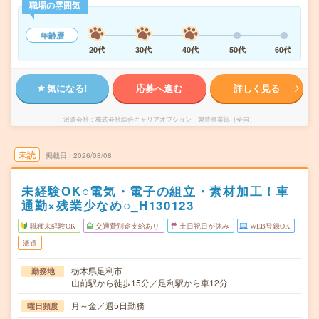
職場の雰囲気
年齢層
20代
30代
40代
50代
60代
気になる!
応募へ進む
詳しく見る
派遣会社
株式会社綜合キャリアオプション 製造事業部（全国）
未読
掲載日
2026/08/08
未経験OK○電気・電子の組立・素材加工！車
通勤×残業少なめ○_H130123
職種未経験OK
交通費別途支給あり
土日祝日が休み
WEB登録OK
派遣
栃木県足利市
勤務地
山前駅から徒歩15分／足利駅から車12分
月～金／週5日勤務
曜日頻度