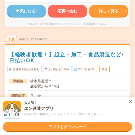
気になる!
応募へ進む
詳しく見る
派遣会社
株式会社綜合キャリアオプション 製造事業部（全国）
未読
掲載日
2026/08/06
【経験者歓迎！】組立・加工・食品製造など/
日払いOK
交通費別途支給あり
土日祝日が休み
WEB登録OK
派遣
栃木県鹿沼市
勤務地
鹿沼駅から車15分
月～金
曜日頻度
大人気！
08:15～17:10
時間
エン派遣アプリ
派遣のお仕事情報がたくさん！プッシュ通知で受け取ろう！
長期でお仕事できる方、大歓迎！
期間
時給1650円
時給
アプリをダウンロード
交通費