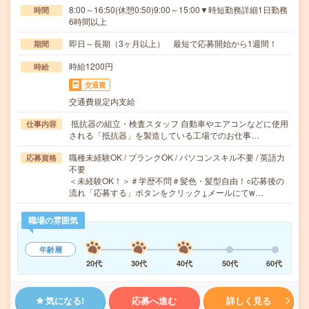
8:00～16:50(休憩0:50)9:00～15:00▼時短勤務詳細1日勤務
時間
6時間以上
即日～長期（3ヶ月以上） 最短で応募開始から1週間！
期間
時給1200円
時給
交通費
交通費規定内支給
抵抗器の組立・検査スタッフ 自動車やエアコンなどに使用
仕事内容
される「抵抗器」を製造している工場でのお仕事…
職種未経験OK / ブランクOK / パソコンスキル不要 / 英語力
応募資格
不要
＜未経験OK！＞＃学歴不問＃髪色・髪型自由！○応募後の
流れ「応募する」ボタンをクリック↓メールにてw…
職場の雰囲気
年齢層
20代
30代
40代
50代
60代
気になる!
応募へ進む
詳しく見る