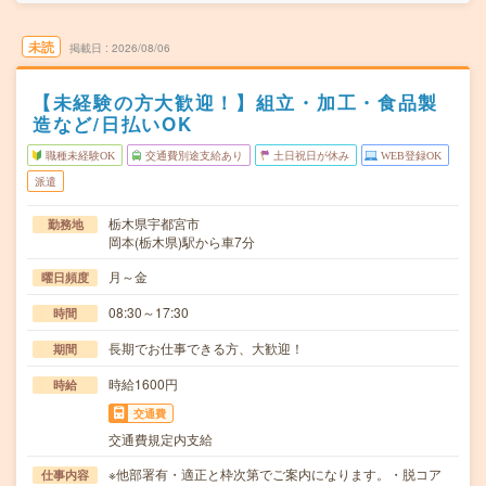
未読
掲載日
2026/08/06
【未経験の方大歓迎！】組立・加工・食品製
造など/日払いOK
職種未経験OK
交通費別途支給あり
土日祝日が休み
WEB登録OK
派遣
栃木県宇都宮市
勤務地
岡本(栃木県)駅から車7分
月～金
曜日頻度
08:30～17:30
時間
長期でお仕事できる方、大歓迎！
期間
時給1600円
時給
交通費
交通費規定内支給
※他部署有・適正と枠次第でご案内になります。・脱コア
仕事内容