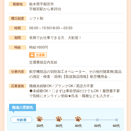
栃木県宇都宮市
勤務地
宇都宮駅から車25分
シフト制
曜日頻度
06:00～15:5018:00～03:50
時間
長期でお仕事できる方、大歓迎！
期間
時給1600円
時給
交通費
交通費規定内支給
航空機部品の切削加工オペレーター、その他付随業務(製品
仕事内容
の測定・検査・清掃)【取扱製品情報】航空機用金…
職種未経験OK / ブランクOK / 英語力不要
応募資格
◆未経験OK！〇まずは事前登録だけでもOK！履歴書不要
で気軽にオンライン登録★氏名・職種などを入力す…
職場の雰囲気
年齢層
20代
30代
40代
50代
60代