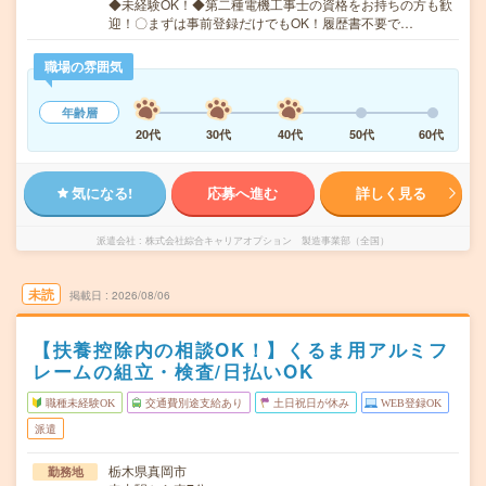
◆未経験OK！◆第二種電機工事士の資格をお持ちの方も歓
迎！〇まずは事前登録だけでもOK！履歴書不要で…
職場の雰囲気
年齢層
20代
30代
40代
50代
60代
気になる!
応募へ進む
詳しく見る
派遣会社
株式会社綜合キャリアオプション 製造事業部（全国）
未読
掲載日
2026/08/06
【扶養控除内の相談OK！】くるま用アルミフ
レームの組立・検査/日払いOK
職種未経験OK
交通費別途支給あり
土日祝日が休み
WEB登録OK
派遣
栃木県真岡市
勤務地