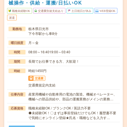
械操作・供給・運搬/日払いOK
職種未経験OK
交通費別途支給あり
土日祝日が休み
WEB登録OK
派遣
栃木県日光市
勤務地
下今市駅から車8分
月～金
曜日頻度
08:00～16:4019:00～03:40
時間
長期でお仕事できる方、大歓迎！
期間
時給1450円
時給
交通費
交通費規定内支給
産業用機械や自動車用の電池の製造。機械オペレーター、
仕事内容
機械への部品供給や、部品の運搬業務がメインの業務…
職種未経験OK / ブランクOK / 英語力不要
応募資格
◆未経験OK！〇まずは事前登録だけでもOK！履歴書不要
で気軽にオンライン登録★氏名・職種などを入力す…