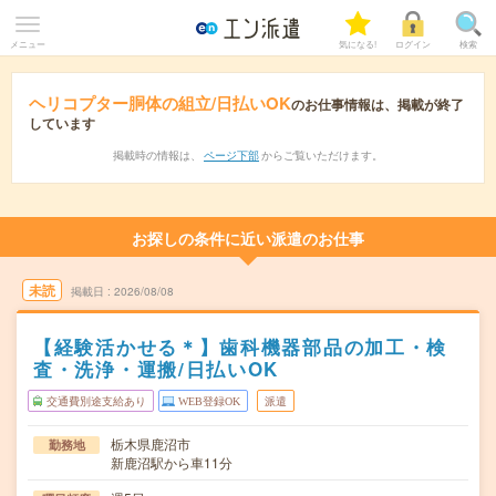
メニュー
気になる!
ログイン
検索
ヘリコプター胴体の組立/日払いOK
のお仕事情報は、掲載が終了
しています
掲載時の情報は、
ページ下部
からご覧いただけます。
お探しの条件に近い派遣のお仕事
未読
掲載日
2026/08/08
【経験活かせる＊】歯科機器部品の加工・検
査・洗浄・運搬/日払いOK
交通費別途支給あり
WEB登録OK
派遣
栃木県鹿沼市
勤務地
新鹿沼駅から車11分