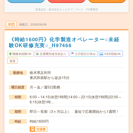
派遣会社
株式会社ウィルオブ・ワーク FO事業部
未読
掲載日
2026/08/08
《時給1600円》化学製造オペレーター○未経
験OK研修充実○_H97466
職種未経験OK
交通費別途支給あり
土日祝日が休み
WEB登録OK
派遣
栃木県足利市
勤務地
東武和泉駅から徒歩15分
月～金／週5日勤務
曜日頻度
6:00～14:15(休憩1時間)14:00～22:15(休憩1時間)22:00～
時間
6:15(休憩1時…
即日～長期（3ヶ月以上） 最短で応募開始から1週間！
期間
時給1600円
時給
交通費