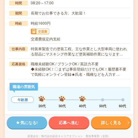
08:20～17:00
時間
長期でお仕事できる方、大歓迎！
期間
時給1600円
時給
交通費
交通費規定内支給
特装車製造での塗装工程。主な作業とし大型車両に使われ
仕事内容
る部品にマスキング作業など塗装補助作業になります…
職種未経験OK / ブランクOK / 英語力不要
応募資格
◆未経験OK！〇まずは事前登録だけでもOK！履歴書不要
で気軽にオンライン登録★氏名・職種などを入力す…
職場の雰囲気
年齢層
20代
30代
40代
50代
60代
気になる!
応募へ進む
詳しく見る
派遣会社
株式会社綜合キャリアオプション 製造事業部（全国）