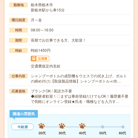
栃木県栃木市
勤務地
新栃木駅から車15分
月～金
曜日頻度
08:00～16:50
時間
長期でお仕事できる方、大歓迎！
期間
時給1450円
時給
交通費
交通費規定内支給
シャンプーボトルの成型機をウエスでの拭き上げ、ボルト
仕事内容
の締め付け)【取扱製品情報】シャンプーボトル≪待…
ブランクOK / 英語力不要
応募資格
◆経験者歓迎！〇まずは事前登録だけでもOK！履歴書不要
で気軽にオンライン登録★氏名・職種などを入力す…
職場の雰囲気
年齢層
20代
30代
40代
50代
60代