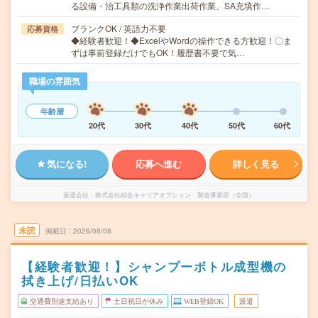
る設備・治工具類の洗浄作業出荷作業、SA充填作…
ブランクOK / 英語力不要
応募資格
◆経験者歓迎！◆ExcelやWordの操作できる方歓迎！〇ま
ずは事前登録だけでもOK！履歴書不要で気…
職場の雰囲気
年齢層
20代
30代
40代
50代
60代
気になる!
応募へ進む
詳しく見る
派遣会社
株式会社綜合キャリアオプション 製造事業部（全国）
未読
掲載日
2026/08/08
【経験者歓迎！】シャンプーボトル成型機の
拭き上げ/日払いOK
交通費別途支給あり
土日祝日が休み
WEB登録OK
派遣