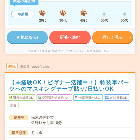
職場の雰囲気
年齢層
20代
30代
40代
50代
60代
気になる!
応募へ進む
詳しく見る
派遣会社
株式会社綜合キャリアオプション 製造事業部（全国）
未読
掲載日
2026/08/06
【未経験OK！ビギナー活躍中！】特装車パー
ツへのマスキングテープ貼り/日払いOK
職種未経験OK
交通費別途支給あり
土日祝日が休み
WEB登録OK
派遣
栃木県佐野市
勤務地
佐野駅から車10分
月～金
曜日頻度