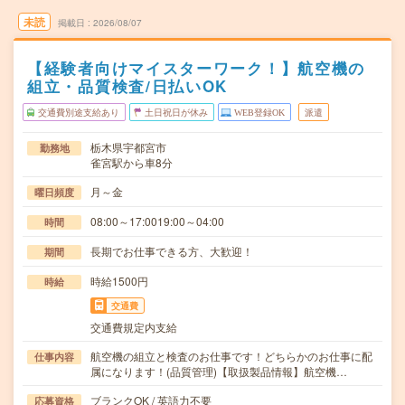
未読
掲載日
2026/08/07
【経験者向けマイスターワーク！】航空機の
組立・品質検査/日払いOK
交通費別途支給あり
土日祝日が休み
WEB登録OK
派遣
栃木県宇都宮市
勤務地
雀宮駅から車8分
月～金
曜日頻度
08:00～17:0019:00～04:00
時間
長期でお仕事できる方、大歓迎！
期間
時給1500円
時給
交通費
交通費規定内支給
航空機の組立と検査のお仕事です！どちらかのお仕事に配
仕事内容
属になります！(品質管理)【取扱製品情報】航空機…
ブランクOK / 英語力不要
応募資格