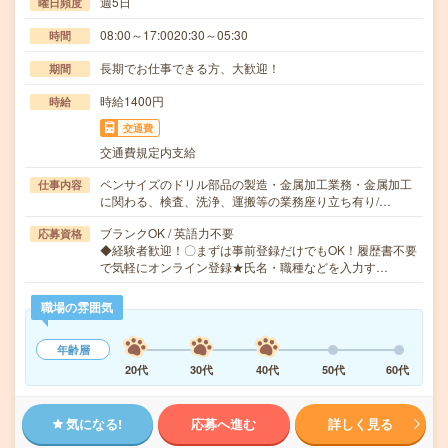
週5日
曜日頻度
08:00～17:0020:30～05:30
時間
長期でお仕事できる方、大歓迎！
期間
時給1400円
時給
交通費
交通費規定内支給
ペンサイズのドリル部品の製造・金属加工業務・金属加工
仕事内容
に関わる、検査、洗浄、運搬等の業務座り立ち有り/…
ブランクOK / 英語力不要
応募資格
◆経験者歓迎！〇まずは事前登録だけでもOK！履歴書不要
で気軽にオンライン登録★氏名・職種などを入力す…
職場の雰囲気
年齢層
20代
30代
40代
50代
60代
気になる!
応募へ進む
詳しく見る