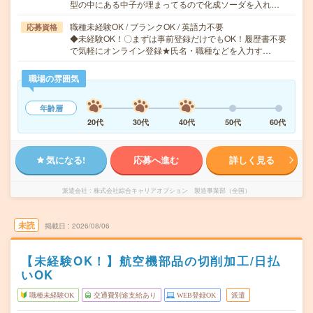
型の中にある中子が埋まってるので化成ソーダを入れ…
職種未経験OK / ブランクOK / 英語力不要
応募資格
◆未経験OK！〇まずは事前登録だけでもOK！履歴書不要
で気軽にオンライン登録★氏名・職種などを入力す…
職場の雰囲気
年齢層
20代
30代
40代
50代
60代
気になる!
応募へ進む
詳しく見る
派遣会社
株式会社綜合キャリアオプション 製造事業部（全国）
未読
掲載日
2026/08/06
【未経験OK！】航空機部品の切削加工/日払
いOK
職種未経験OK
交通費別途支給あり
WEB登録OK
派遣