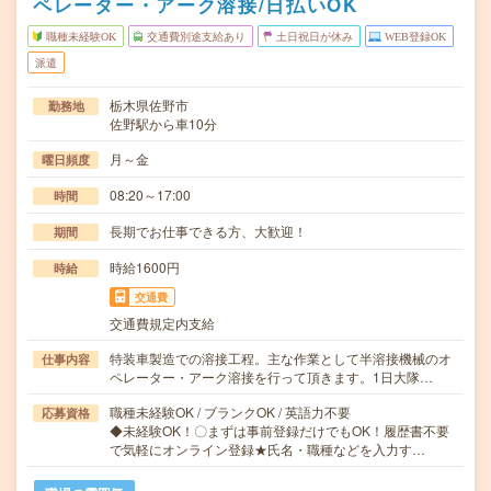
ペレーター・アーク溶接/日払いOK
職種未経験OK
交通費別途支給あり
土日祝日が休み
WEB登録OK
派遣
栃木県佐野市
勤務地
佐野駅から車10分
月～金
曜日頻度
08:20～17:00
時間
長期でお仕事できる方、大歓迎！
期間
時給1600円
時給
交通費
交通費規定内支給
特装車製造での溶接工程。主な作業として半溶接機械のオ
仕事内容
ペレーター・アーク溶接を行って頂きます。1日大隊…
職種未経験OK / ブランクOK / 英語力不要
応募資格
◆未経験OK！〇まずは事前登録だけでもOK！履歴書不要
で気軽にオンライン登録★氏名・職種などを入力す…