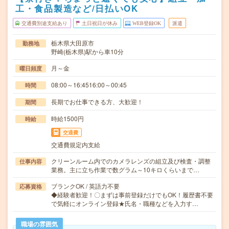
工・食品製造など/日払いOK
交通費別途支給あり
土日祝日が休み
WEB登録OK
派遣
栃木県大田原市
勤務地
野崎(栃木県)駅から車10分
月～金
曜日頻度
08:00～16:4516:00～00:45
時間
長期でお仕事できる方、大歓迎！
期間
時給1500円
時給
交通費
交通費規定内支給
クリーンルーム内でのカメラレンズの組立及び検査・調整
仕事内容
業務。主に立ち作業で数グラム～10キロくらいまで…
ブランクOK / 英語力不要
応募資格
◆経験者歓迎！〇まずは事前登録だけでもOK！履歴書不要
で気軽にオンライン登録★氏名・職種などを入力す…
職場の雰囲気