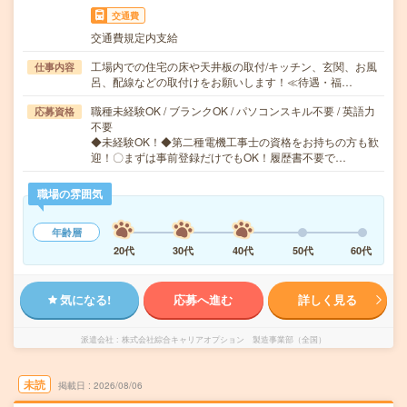
交通費
交通費規定内支給
工場内での住宅の床や天井板の取付/キッチン、玄関、お風
仕事内容
呂、配線などの取付けをお願いします！≪待遇・福…
職種未経験OK / ブランクOK / パソコンスキル不要 / 英語力
応募資格
不要
◆未経験OK！◆第二種電機工事士の資格をお持ちの方も歓
迎！〇まずは事前登録だけでもOK！履歴書不要で…
職場の雰囲気
年齢層
20代
30代
40代
50代
60代
気になる!
応募へ進む
詳しく見る
派遣会社
株式会社綜合キャリアオプション 製造事業部（全国）
未読
掲載日
2026/08/06