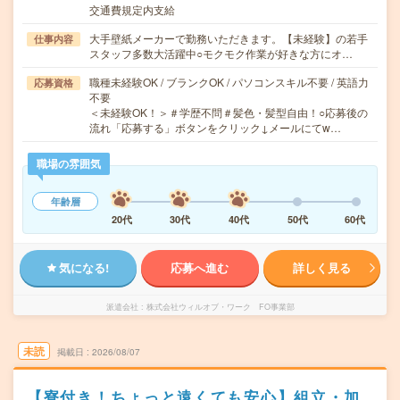
交通費規定内支給
大手壁紙メーカーで勤務いただきます。【未経験】の若手
仕事内容
スタッフ多数大活躍中○モクモク作業が好きな方にオ…
職種未経験OK / ブランクOK / パソコンスキル不要 / 英語力
応募資格
不要
＜未経験OK！＞＃学歴不問＃髪色・髪型自由！○応募後の
流れ「応募する」ボタンをクリック↓メールにてw…
職場の雰囲気
年齢層
20代
30代
40代
50代
60代
気になる!
応募へ進む
詳しく見る
派遣会社
株式会社ウィルオブ・ワーク FO事業部
未読
掲載日
2026/08/07
【寮付き！ちょっと遠くても安心】組立・加