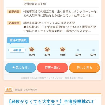
交通費規定内支給
特装車製造での組立工程。主な作業としタンクローリーな
仕事内容
どの大型車両に部品などを組付けていく仕事になりま…
職種未経験OK / ブランクOK / 英語力不要
応募資格
◆未経験OK！〇まずは事前登録だけでもOK！履歴書不要
で気軽にオンライン登録★氏名・職種などを入力す…
職場の雰囲気
年齢層
20代
30代
40代
50代
60代
気になる!
応募へ進む
詳しく見る
派遣会社
株式会社綜合キャリアオプション 製造事業部（全国）
未読
掲載日
2026/08/06
【経験がなくても大丈夫＊】半溶接機械のオ