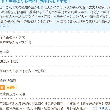
せる！無理なくお給料に残業代を上乗せ！
る≫これまでの経験を活かしませんか？ブランクがあっても大丈夫！経験は
！≪無理なくお給料に残業代を上乗せ≫残業は月20時間未満で、ほどよく稼げ
族や友人と一緒にプライベート満喫！≪モチベーションもUP≫派手過ぎなけ
)制服があると毎日の服選びに悩まずOK！≪自分に合った期間で働ける≫福利
を見る
横浜市保土ヶ谷区
東戸塚駅からバス10分
月～金
08:30～17:30
長期でお仕事できる方、大歓迎！
時給1600円
交通費
交通費規定内支給
空調に使われる製品の排気口や排気管の組立、溶接業務【取扱製品情報】空
遇・福利厚生≫・日払い制度・社会保険完備・無料定期健診・…
つづきを見