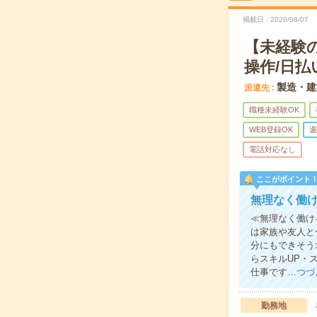
掲載日
2026/08/07
【未経験
操作/日払
製造・建
派遣先
職種未経験OK
WEB登録OK
週
電話対応なし
ここがポイント
無理なく働け
≪無理なく働け
は家族や友人と
分にもできそう
らスキルUP・
仕事です…
つづ
勤務地