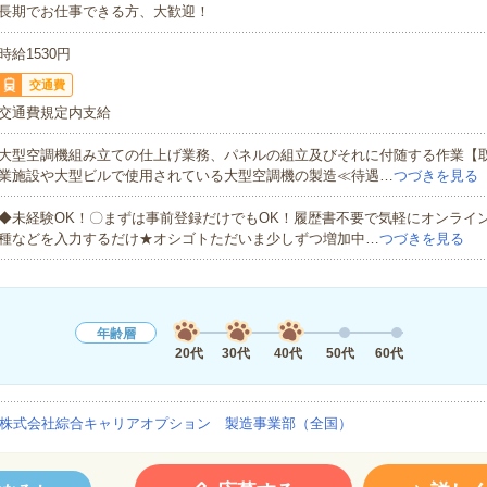
長期でお仕事できる方、大歓迎！
時給1530円
交通費
交通費規定内支給
大型空調機組み立ての仕上げ業務、パネルの組立及びそれに付随する作業【
業施設や大型ビルで使用されている大型空調機の製造≪待遇…
つづきを見る
◆未経験OK！〇まずは事前登録だけでもOK！履歴書不要で気軽にオンライ
種などを入力するだけ★オシゴトただいま少しずつ増加中…
つづきを見る
年齢層
20代
30代
40代
50代
60代
株式会社綜合キャリアオプション 製造事業部（全国）