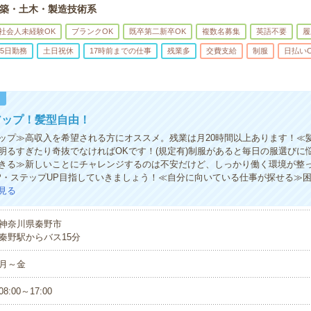
築・土木・製造技術系
社会人未経験OK
ブランクOK
既卒第二新卒OK
複数名募集
英語不要
履
5日勤務
土日祝休
17時前までの仕事
残業多
交費支給
制服
日払い
！
アップ！髪型自由！
ップ≫高収入を希望される方にオススメ。残業は月20時間以上あります！≪
明るすぎたり奇抜でなければOKです！(規定有)制服があると毎日の服選びに
きる≫新しいことにチャレンジするのは不安だけど、しっかり働く環境が整
P・ステップUP目指していきましょう！≪自分に向いている仕事が探せる≫
見る
神奈川県秦野市
秦野駅からバス15分
月～金
08:00～17:00