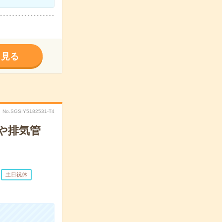
く見る
No.SGSIY5182531-T4
や排気管
土日祝休