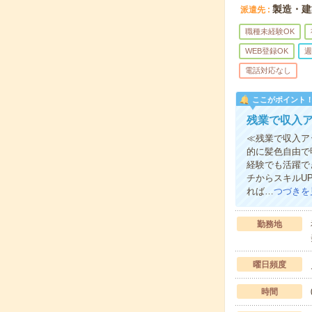
製造・建
派遣先
職種未経験OK
WEB登録OK
週
電話対応なし
ここがポイント
残業で収入
≪残業で収入ア
的に髪色自由で
経験でも活躍で
チからスキルU
れば…
つづきを
勤務地
曜日頻度
時間