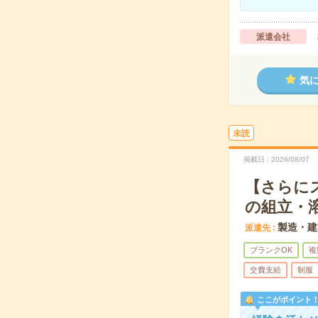
派遣会社
気
未読
掲載日
2026/08/07
【さらに
の組立・
製造・建
派遣先
ブランクOK
複
交費支給
制服
ここがポイント