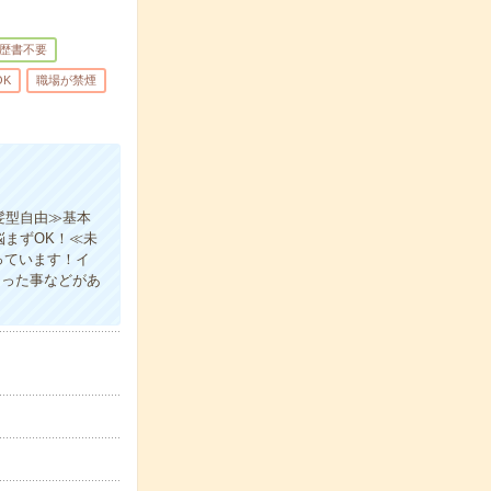
歴書不要
OK
職場が禁煙
髪型自由≫基本
悩まずOK！≪未
っています！イ
困った事などがあ