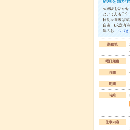
経験を活か
≪経験を活かせ
という方もOK
日制≫週末は家
自由！(規定有
遣のお…
つづき
勤務地
曜日頻度
時間
期間
時給
仕事内容