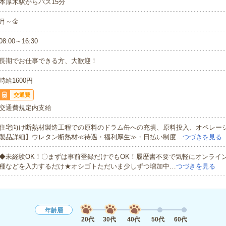
本厚木駅からバス15分
月～金
08:00～16:30
長期でお仕事できる方、大歓迎！
時給1600円
交通費
交通費規定内支給
住宅向け断熱材製造工程での原料のドラム缶への充填、原料投入、オペレー
製品詳細】ウレタン断熱材≪待遇・福利厚生≫・日払い制度…
つづきを見る
◆未経験OK！〇まずは事前登録だけでもOK！履歴書不要で気軽にオンライ
種などを入力するだけ★オシゴトただいま少しずつ増加中…
つづきを見る
年齢層
20代
30代
40代
50代
60代