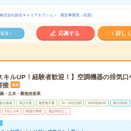
株式会社綜合キャリアオプション 製造事業部（全国）
応募する
詳し
になる！
スキルUP！経験者歓迎！】空調機器の排気口
溶接
派遣
築・土木・製造技術系
数名募集
英語不要
履歴書不要
40～50代活躍
WEB登録OK
週5日勤務
日払いOK
職場が禁煙
電話対応なし
！