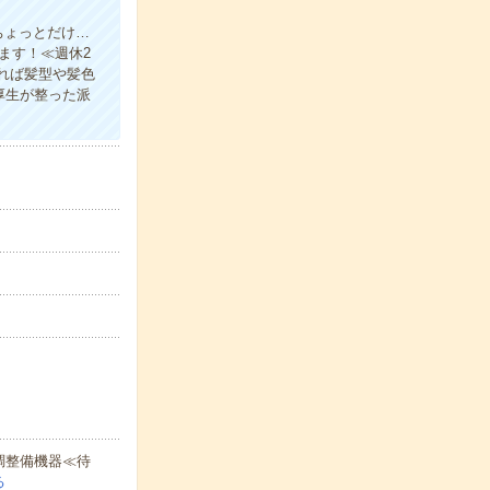
ちょっとだけ…
ます！≪週休2
れば髪型や髪色
厚生が整った派
調整備機器≪待
る