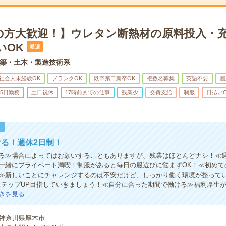
の方大歓迎！】ウレタン断熱材の原料投入・
いOK
派遣
築・土木・製造技術系
社会人未経験OK
ブランクOK
既卒第二新卒OK
複数名募集
英語不要
履
5日勤務
土日祝休
17時前までの仕事
残業少
交費支給
制服
日払い
！
る！週休2日制！
る≫場合によってはお願いすることもありますが、残業はほとんどナシ！≪週
一緒にプライベート満喫！制服があると毎日の服選びに悩まずOK！≪初めて
≫新しいことにチャレンジするのは不安だけど、しっかり働く環境が整って
ステップUP目指していきましょう！≪自分に合った期間で働ける≫福利厚生
きを見る
神奈川県厚木市