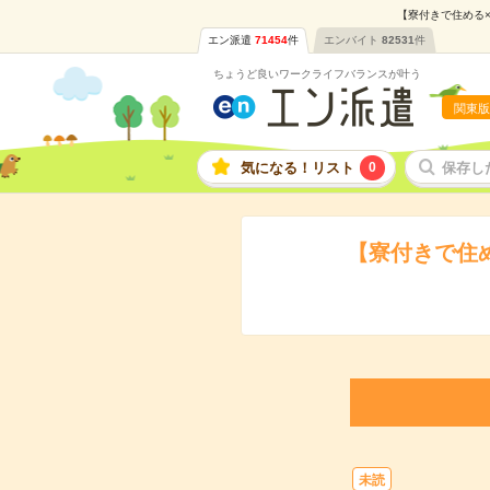
【寮付きで住める×
エン派遣
71454
件
エンバイト
82531
件
ちょうど良いワークライフバランスが叶う
関東版
気になる！リスト
0
保存し
【寮付きで住
未読