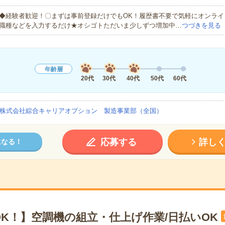
◆経験者歓迎！〇まずは事前登録だけでもOK！履歴書不要で気軽にオンライ
職種などを入力するだけ★オシゴトただいま少しずつ増加中…
つづきを見る
年齢層
20代
30代
40代
50代
60代
株式会社綜合キャリアオプション 製造事業部（全国）
応募する
詳し
になる！
OK！】空調機の組立・仕上げ作業/日払いOK