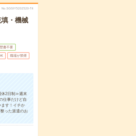
No.SGSIY5202520-T4
充填・機械
歴書不要
OK
職場が禁煙
休2日制≫週末
の仕事だけど自
います！イチか
が整った派遣のお