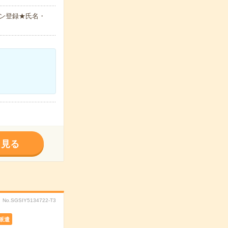
ン登録★氏名・
く見る
No.SGSIY5134722-T3
派遣