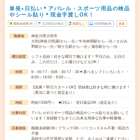
単発×日払い＊アパレル・スポーツ用品の検品
やシール貼り＊現金手渡しOK！
職種未経験OK
土日祝日が休み
残業なし
WEB登録OK
派遣
神奈川県大和市
勤務地
大和(神奈川県)駅から---分／中央林間駅から---分／さがみ
野駅から---分／桜ケ丘駅から---分／瀬谷駅から---分
シフト自由！好きな曜日で働けます！平日のみ、土日の
曜日頻度
み、この日だけ、この週だけなどもOK！
9：00-17：008：30-17：30▼選べるシフトいろいろ！ ・
時間
8:00～16:00・9:00～…
【急募＊即日スタートOK】登録後は好きな時に働けます！
期間
（業法に基づく規定あり）
時給1336円～ ■日払い・翌日振込OK（規定あり）
時給
アパレルやスポーツ用品の検品やシール貼りをお願いして
仕事内容
います！未経験でもすぐに出来る簡単な仕事や軽量物…
職種未経験OK / ブランクOK / パソコンスキル不要 / 英語力
応募資格
不要
高校生は不可過度な染髪、ヒゲ、ネイルはご遠慮ください