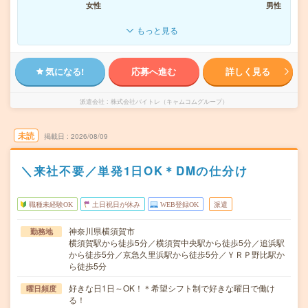
女性
男性
もっと見る
気になる!
応募へ進む
詳しく見る
派遣会社
株式会社バイトレ（キャムコムグループ）
未読
掲載日
2026/08/09
＼来社不要／単発1日OK＊DMの仕分け
職種未経験OK
土日祝日が休み
WEB登録OK
派遣
神奈川県横須賀市
勤務地
横須賀駅から徒歩5分／横須賀中央駅から徒歩5分／追浜駅
から徒歩5分／京急久里浜駅から徒歩5分／ＹＲＰ野比駅か
ら徒歩5分
好きな日1日～OK！＊希望シフト制で好きな曜日で働け
曜日頻度
る！