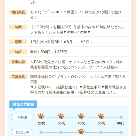
5分
好きな日1日～OK！＊希望シフト制で好きな曜日で働け
曜日頻度
る！
【1日3時間～も相談OK!】午前中のみや18時以降などのシ
時間
フトあり！シフト例▼9:00～12:00▼…
1日だけの単発OK！＃8月～ ＃9月～
期間
時給1,500円～1,875円
時給
＼DMの仕分け／快適！オフィスなど室内のカンタン軽作
仕事内容
業書類整理や仕分けなどのシンプルワーク！未経験の…
職種未経験OK / ブランクOK / パソコンスキル不要 / 英語力
応募資格
不要
▼未経験OK！（副業歓迎☆）▼高校生不可▼携帯電話をお
持ちの方（業務連絡に使用）※応募後のご連絡はメ…
職場の雰囲気
年齢層
20代
30代
40代
50代
60代
男女比率