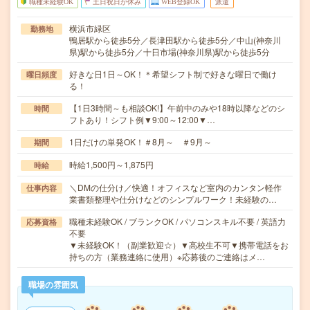
職種未経験OK
土日祝日が休み
WEB登録OK
派遣
横浜市緑区
勤務地
鴨居駅から徒歩5分／長津田駅から徒歩5分／中山(神奈川
県)駅から徒歩5分／十日市場(神奈川県)駅から徒歩5分
好きな日1日～OK！＊希望シフト制で好きな曜日で働け
曜日頻度
る！
【1日3時間～も相談OK!】午前中のみや18時以降などのシ
時間
フトあり！シフト例▼9:00～12:00▼…
1日だけの単発OK！＃8月～ ＃9月～
期間
時給1,500円～1,875円
時給
＼DMの仕分け／快適！オフィスなど室内のカンタン軽作
仕事内容
業書類整理や仕分けなどのシンプルワーク！未経験の…
職種未経験OK / ブランクOK / パソコンスキル不要 / 英語力
応募資格
不要
▼未経験OK！（副業歓迎☆）▼高校生不可▼携帯電話をお
持ちの方（業務連絡に使用）※応募後のご連絡はメ…
職場の雰囲気