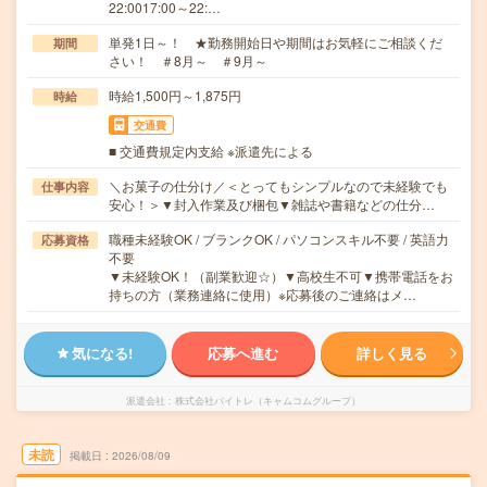
22:0017:00～22:…
単発1日～！ ★勤務開始日や期間はお気軽にご相談くだ
期間
さい！ ＃8月～ ＃9月～
時給1,500円～1,875円
時給
交通費
■ 交通費規定内支給 ※派遣先による
＼お菓子の仕分け／＜とってもシンプルなので未経験でも
仕事内容
安心！＞▼封入作業及び梱包▼雑誌や書籍などの仕分…
職種未経験OK / ブランクOK / パソコンスキル不要 / 英語力
応募資格
不要
▼未経験OK！（副業歓迎☆）▼高校生不可▼携帯電話をお
持ちの方（業務連絡に使用）※応募後のご連絡はメ…
気になる!
応募へ進む
詳しく見る
派遣会社
株式会社バイトレ（キャムコムグループ）
未読
掲載日
2026/08/09