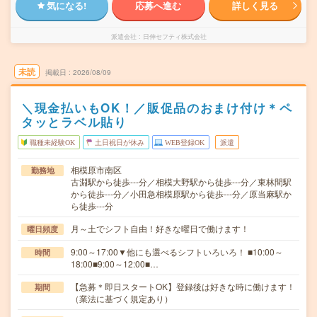
気になる!
応募へ進む
詳しく見る
派遣会社
日伸セフティ株式会社
未読
掲載日
2026/08/09
＼現金払いもOK！／販促品のおまけ付け＊ペ
タッとラベル貼り
職種未経験OK
土日祝日が休み
WEB登録OK
派遣
相模原市南区
勤務地
古淵駅から徒歩---分／相模大野駅から徒歩---分／東林間駅
から徒歩---分／小田急相模原駅から徒歩---分／原当麻駅か
ら徒歩---分
月～土でシフト自由！好きな曜日で働けます！
曜日頻度
9:00～17:00▼他にも選べるシフトいろいろ！ ■10:00～
時間
18:00■9:00～12:00■…
【急募＊即日スタートOK】登録後は好きな時に働けます！
期間
（業法に基づく規定あり）