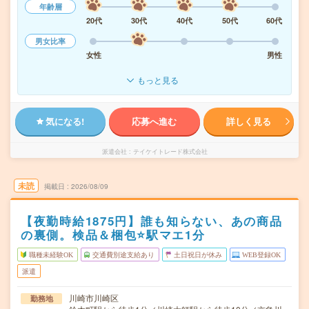
年齢層
20代
30代
40代
50代
60代
男女比率
女性
男性
もっと見る
気になる!
応募へ進む
詳しく見る
派遣会社
テイケイトレード株式会社
未読
掲載日
2026/08/09
【夜勤時給1875円】誰も知らない、あの商品
の裏側。検品＆梱包⭐駅マエ1分
職種未経験OK
交通費別途支給あり
土日祝日が休み
WEB登録OK
派遣
川崎市川崎区
勤務地