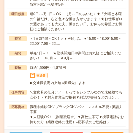
急富岡駅から徒歩5分
週0日～/月1日～OK！（月～日のあいだ）★「火曜と木曜
曜日頻度
の午後だけ」など色々な働き方ができます！★お仕事ゼロ
の週があっても大丈夫。働きたい日、お休みの希望はお気
軽にご相談ください！
＜1日3時間～OK！＞▼ 例えば… ▼15:00～18:0015:00～
時間
22:0017:00～22:…
単発1日～！ ★勤務開始日や期間はお気軽にご相談くだ
期間
さい！ ＃8月～ ＃9月～
時給1,500円～1,875円
時給
交通費
■ 交通費規定内支給 ※派遣先による
＼文房具の仕分け／＜とってもシンプルなので未経験でも
仕事内容
安心！＞▼封入作業及び梱包▼雑誌や書籍などの仕分…
職種未経験OK / ブランクOK / パソコンスキル不要 / 英語力
応募資格
不要
▼未経験OK！（副業歓迎☆）▼高校生不可▼携帯電話をお
持ちの方（業務連絡に使用）※応募後のご連絡はメ…