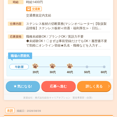
時給1400円
時給
交通費
交通費規定内支給
ステンレス板材の切断業務(マシンオペレーター)【取扱製
仕事内容
品情報】ステンレス板材≪待遇・福利厚生≫・日払…
職種未経験OK / ブランクOK / 英語力不要
応募資格
◆未経験OK！〇まずは事前登録だけでもOK！履歴書不要
で気軽にオンライン登録★氏名・職種などを入力す…
職場の雰囲気
年齢層
20代
30代
40代
50代
60代
気になる!
応募へ進む
詳しく見る
派遣会社
株式会社綜合キャリアオプション 製造事業部（全国）
未読
掲載日
2026/08/09