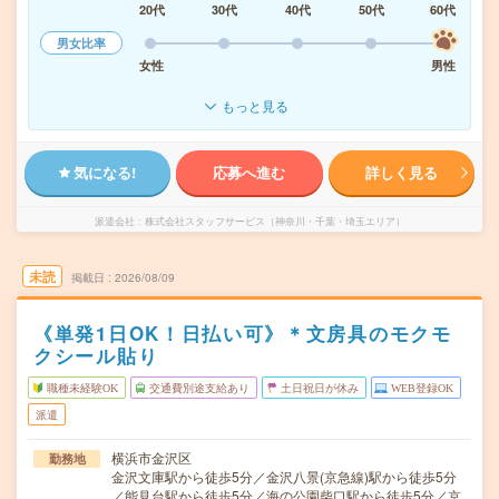
20代
30代
40代
50代
60代
男女比率
女性
男性
もっと見る
気になる!
応募へ進む
詳しく見る
派遣会社
株式会社スタッフサービス（神奈川・千葉・埼玉エリア）
未読
掲載日
2026/08/09
《単発1日OK！日払い可》＊文房具のモクモ
クシール貼り
職種未経験OK
交通費別途支給あり
土日祝日が休み
WEB登録OK
派遣
横浜市金沢区
勤務地
金沢文庫駅から徒歩5分／金沢八景(京急線)駅から徒歩5分
／能見台駅から徒歩5分／海の公園柴口駅から徒歩5分／京