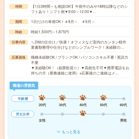
【1日3時間～も相談OK!】午前中のみや18時以降などのシ
時間
フトあり！シフト例▼9:00～12:00▼…
1日だけの単発OK！＃8月～ ＃9月～
期間
時給1,500円～1,875円
時給
＼DMの仕分け／快適！オフィスなど室内のカンタン軽作
仕事内容
業書類整理や仕分けなどのシンプルワーク！未経験の…
職種未経験OK / ブランクOK / パソコンスキル不要 / 英語力
応募資格
不要
▼未経験OK！（副業歓迎☆）▼高校生不可▼携帯電話をお
持ちの方（業務連絡に使用）※応募後のご連絡はメ…
職場の雰囲気
年齢層
20代
30代
40代
50代
60代
男女比率
女性
男性
もっと見る