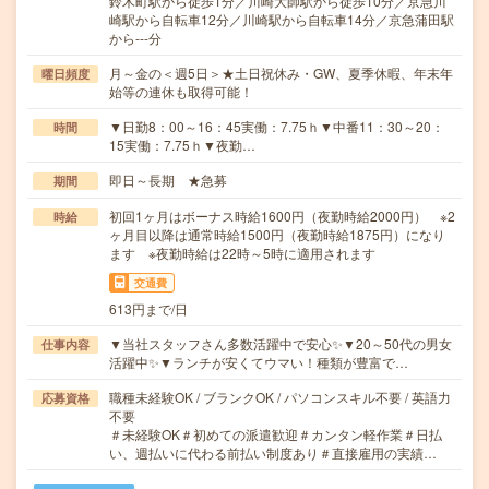
鈴木町駅から徒歩1分／川崎大師駅から徒歩10分／京急川
崎駅から自転車12分／川崎駅から自転車14分／京急蒲田駅
から---分
月～金の＜週5日＞★土日祝休み・GW、夏季休暇、年末年
曜日頻度
始等の連休も取得可能！
▼日勤8：00～16：45実働：7.75ｈ▼中番11：30～20：
時間
15実働：7.75ｈ▼夜勤…
即日～長期 ★急募
期間
初回1ヶ月はボーナス時給1600円（夜勤時給2000円） ※2
時給
ヶ月目以降は通常時給1500円（夜勤時給1875円）になり
ます ※夜勤時給は22時～5時に適用されます
交通費
613円まで/日
▼当社スタッフさん多数活躍中で安心✨▼20～50代の男女
仕事内容
活躍中✨▼ランチが安くてウマい！種類が豊富で…
職種未経験OK / ブランクOK / パソコンスキル不要 / 英語力
応募資格
不要
＃未経験OK＃初めての派遣歓迎＃カンタン軽作業＃日払
い、週払いに代わる前払い制度あり＃直接雇用の実績…