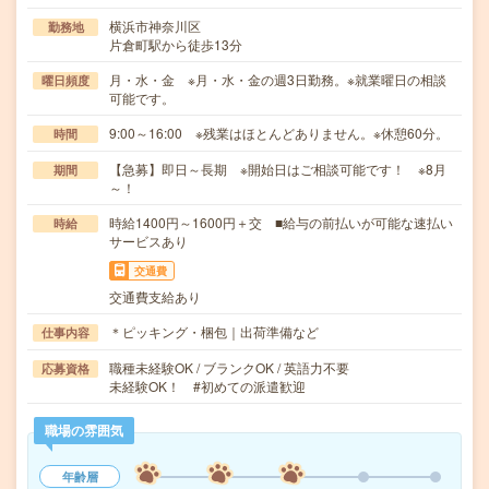
横浜市神奈川区
勤務地
片倉町駅から徒歩13分
月・水・金 ※月・水・金の週3日勤務。※就業曜日の相談
曜日頻度
可能です。
9:00～16:00 ※残業はほとんどありません。※休憩60分。
時間
【急募】即日～長期 ※開始日はご相談可能です！ ※8月
期間
～！
時給1400円～1600円＋交 ■給与の前払いが可能な速払い
時給
サービスあり
交通費
交通費支給あり
＊ピッキング・梱包｜出荷準備など
仕事内容
職種未経験OK / ブランクOK / 英語力不要
応募資格
未経験OK！ #初めての派遣歓迎
職場の雰囲気
年齢層