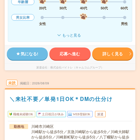
年齢層
20代
30代
40代
50代
60代
男女比率
女性
男性
もっと見る
気になる!
応募へ進む
詳しく見る
派遣会社
株式会社バイトレ（キャムコムグループ）
未読
掲載日
2026/08/09
＼来社不要／単発1日OK＊DMの仕分け
職種未経験OK
土日祝日が休み
WEB登録OK
派遣
川崎市川崎区
勤務地
川崎駅から徒歩5分／京急川崎駅から徒歩5分／川崎大師駅
から徒歩5分／川崎新町駅から徒歩5分／八丁畷駅から徒歩