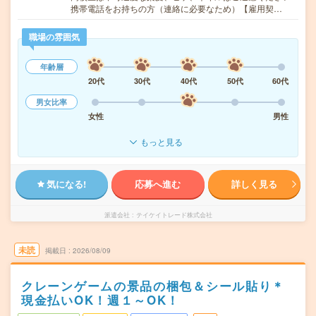
携帯電話をお持ちの方（連絡に必要なため）【雇用契…
職場の雰囲気
年齢層
20代
30代
40代
50代
60代
男女比率
女性
男性
もっと見る
気になる!
応募へ進む
詳しく見る
派遣会社
テイケイトレード株式会社
未読
掲載日
2026/08/09
クレーンゲームの景品の梱包＆シール貼り＊
現金払いOK！週１～OK！