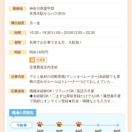
神奈川県愛甲郡
勤務地
本厚木駅からバス30分
月～金
曜日頻度
10:30～19:3011:00～20:0013:30～22:30
時間
長期でお仕事できる方、大歓迎！
期間
時給1400円
時給
交通費
交通費規定内支給
アルミ板材の切断業務(マシンオペレーター)未経験でも業
仕事内容
務の流れやルールはトレーナーつけておしえていた…
職種未経験OK / ブランクOK / 英語力不要
応募資格
◆未経験OK！〇まずは事前登録だけでもOK！履歴書不要
で気軽にオンライン登録★氏名・職種などを入力す…
職場の雰囲気
年齢層
20代
30代
40代
50代
60代