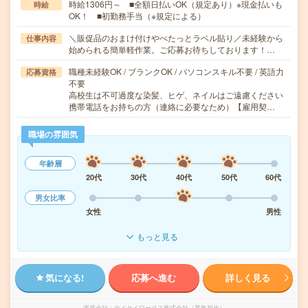
時給1306円～ ■全額日払いOK（規定あり）※現金払いも
時給
OK！ ■初勤務手当（※規定による）
＼販促品のおまけ付けやぺたっとラベル貼り／未経験から
仕事内容
始められる簡単軽作業。ご応募お待ちしております！…
職種未経験OK / ブランクOK / パソコンスキル不要 / 英語力
応募資格
不要
高校生は不可過度な染髪、ヒゲ、ネイルはご遠慮ください
携帯電話をお持ちの方（連絡に必要なため）【雇用契…
職場の雰囲気
年齢層
20代
30代
40代
50代
60代
男女比率
女性
男性
もっと見る
気になる!
応募へ進む
詳しく見る
派遣会社
テイケイワークス株式会社（募集担当）