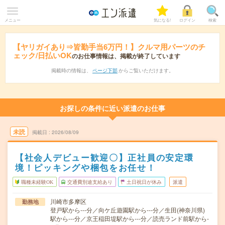
メニュー
気になる!
ログイン
検索
【ヤリガイあり⇒皆勤手当6万円！】クルマ用パーツのチ
ェック/日払いOK
のお仕事情報は、掲載が終了しています
掲載時の情報は、
ページ下部
からご覧いただけます。
お探しの条件に近い派遣のお仕事
未読
掲載日
2026/08/09
【社会人デビュー歓迎〇】正社員の安定環
境！ピッキングや梱包をお任せ！
職種未経験OK
交通費別途支給あり
土日祝日が休み
派遣
川崎市多摩区
勤務地
登戸駅から---分／向ケ丘遊園駅から---分／生田(神奈川県)
駅から---分／京王稲田堤駅から---分／読売ランド前駅から-