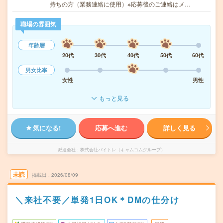
持ちの方（業務連絡に使用）※応募後のご連絡はメ…
職場の雰囲気
年齢層
20代
30代
40代
50代
60代
男女比率
女性
男性
もっと見る
気になる!
応募へ進む
詳しく見る
派遣会社
株式会社バイトレ（キャムコムグループ）
未読
掲載日
2026/08/09
＼来社不要／単発1日OK＊DMの仕分け