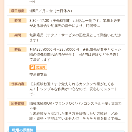
--分
週5日／月～金（土日休み）
曜日頻度
8:30～17:30（実働8時間）※上記は一例です。業務上必要
時間
がある場合や配属先の都合により、時間帯…
無期雇用（テクノ・サービスの正社員として勤務いただき
期間
ます）
月給23万0000円～28万0000円 ★配属先が変更となった
時給
際の待機期間も給与が発生！ ※給与は経験などを考慮し
て決定します
交通費
交通費支給
【未経験歓迎！すぐ覚えられるカンタン作業がたくさ
仕事内容
ん！】シンプルな作業が中心なので、安心してスタート
で…
職種未経験OK / ブランクOK / パソコンスキル不要 / 英語力
応募資格
不要
＼未経験から安定した働き方を目指したい方歓迎！／経
験・資格・学歴は問いません◎「そろそろ腰を据えて働…
職場の雰囲気