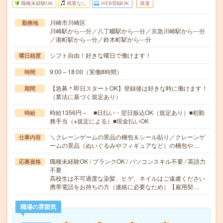
職種未経験OK
残業なし
WEB登録OK
派遣
川崎市川崎区
勤務地
川崎駅から---分／八丁畷駅から---分／京急川崎駅から---分
／港町駅から---分／鈴木町駅から---分
シフト自由！好きな曜日で働けます！
曜日頻度
9:00～18:00（実働8時間）
時間
【急募＊即日スタートOK】登録後は好きな時に働けます！
期間
（業法に基づく規定あり）
時給1356円～ ■日払い・翌日振込OK（規定あり）■初勤
時給
務手当（※規定による）■現金払いOK
＼クレーンゲームの景品の梱包＆シール貼り／クレーンゲ
仕事内容
ームの景品（ぬいぐるみやフィギュアなど）の梱包や…
職種未経験OK / ブランクOK / パソコンスキル不要 / 英語力
応募資格
不要
高校生は不可過度な染髪、ヒゲ、ネイルはご遠慮ください
携帯電話をお持ちの方（連絡に必要なため）【雇用契…
職場の雰囲気