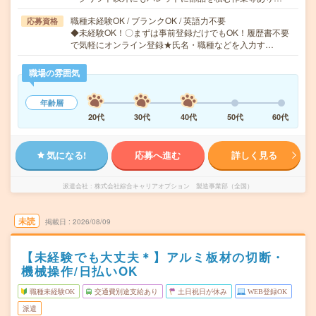
職種未経験OK / ブランクOK / 英語力不要
応募資格
◆未経験OK！〇まずは事前登録だけでもOK！履歴書不要
で気軽にオンライン登録★氏名・職種などを入力す…
職場の雰囲気
年齢層
20代
30代
40代
50代
60代
気になる!
応募へ進む
詳しく見る
派遣会社
株式会社綜合キャリアオプション 製造事業部（全国）
未読
掲載日
2026/08/09
【未経験でも大丈夫＊】アルミ板材の切断・
機械操作/日払いOK
職種未経験OK
交通費別途支給あり
土日祝日が休み
WEB登録OK
派遣