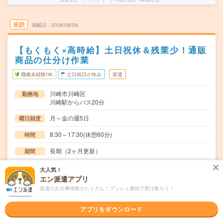
未読
掲載日
2026/08/09
【もくもく×高時給】土日祝休＆残業少！通販
商品の仕分け作業
職種未経験OK
土日祝日が休み
派遣
川崎市川崎区
勤務地
川崎駅からバス20分
月～金の週5日
曜日頻度
8:30～17:30(休憩60分)
時間
長期（2ヶ月更新）
期間
時給1600円（交通費込み）
時給
大人気！
エン派遣アプリ
通販商品倉庫での仕分け作業・台車に段ボールを載せて運
仕事内容
派遣のお仕事情報がたくさん！プッシュ通知で受け取ろう！
ぶ・商品仕分け 【持ち物】筆記用具、メモ帳、昼食…
職種未経験OK / ブランクOK / 英語力不要
応募資格
アプリをダウンロード
未経験OK