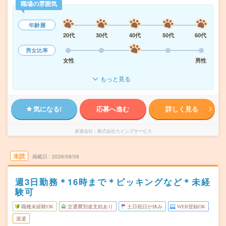
職場の雰囲気
年齢層
20代
30代
40代
50代
60代
男女比率
女性
男性
もっと見る
気になる!
応募へ進む
詳しく見る
派遣会社
株式会社カインズサービス
未読
掲載日
2026/08/09
週3日勤務＊16時まで＊ピッキングなど＊未経
験可
職種未経験OK
交通費別途支給あり
土日祝日が休み
WEB登録OK
派遣