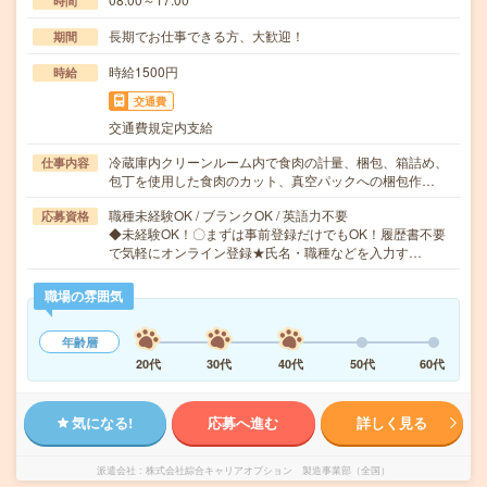
時間
長期でお仕事できる方、大歓迎！
期間
時給1500円
時給
交通費
交通費規定内支給
冷蔵庫内クリーンルーム内で食肉の計量、梱包、箱詰め、
仕事内容
包丁を使用した食肉のカット、真空パックへの梱包作…
職種未経験OK / ブランクOK / 英語力不要
応募資格
◆未経験OK！〇まずは事前登録だけでもOK！履歴書不要
で気軽にオンライン登録★氏名・職種などを入力す…
職場の雰囲気
年齢層
20代
30代
40代
50代
60代
気になる!
応募へ進む
詳しく見る
派遣会社
株式会社綜合キャリアオプション 製造事業部（全国）