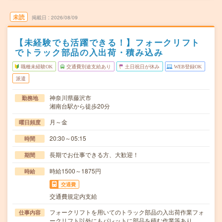
未読
掲載日
2026/08/09
【未経験でも活躍できる！】フォークリフト
でトラック部品の入出荷・積み込み
職種未経験OK
交通費別途支給あり
土日祝日が休み
WEB登録OK
派遣
神奈川県藤沢市
勤務地
湘南台駅から徒歩20分
月～金
曜日頻度
20:30～05:15
時間
長期でお仕事できる方、大歓迎！
期間
時給1500～1875円
時給
交通費
交通費規定内支給
フォークリフトを用いてのトラック部品の入出荷作業フォ
仕事内容
ークリフト以外にもパレットに部品を積む作業等あり…