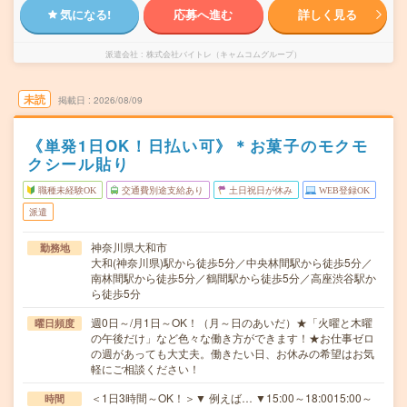
気になる!
応募へ進む
詳しく見る
派遣会社
株式会社バイトレ（キャムコムグループ）
未読
掲載日
2026/08/09
《単発1日OK！日払い可》＊お菓子のモクモ
クシール貼り
職種未経験OK
交通費別途支給あり
土日祝日が休み
WEB登録OK
派遣
神奈川県大和市
勤務地
大和(神奈川県)駅から徒歩5分／中央林間駅から徒歩5分／
南林間駅から徒歩5分／鶴間駅から徒歩5分／高座渋谷駅か
ら徒歩5分
週0日～/月1日～OK！（月～日のあいだ）★「火曜と木曜
曜日頻度
の午後だけ」など色々な働き方ができます！★お仕事ゼロ
の週があっても大丈夫。働きたい日、お休みの希望はお気
軽にご相談ください！
＜1日3時間～OK！＞▼ 例えば… ▼15:00～18:0015:00～
時間