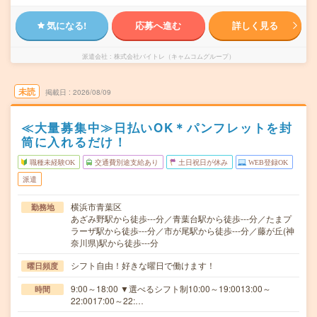
気になる!
応募へ進む
詳しく見る
派遣会社
株式会社バイトレ（キャムコムグループ）
未読
掲載日
2026/08/09
≪大量募集中≫日払いOK＊パンフレットを封
筒に入れるだけ！
職種未経験OK
交通費別途支給あり
土日祝日が休み
WEB登録OK
派遣
横浜市青葉区
勤務地
あざみ野駅から徒歩---分／青葉台駅から徒歩---分／たまプ
ラーザ駅から徒歩---分／市が尾駅から徒歩---分／藤が丘(神
奈川県)駅から徒歩---分
シフト自由！好きな曜日で働けます！
曜日頻度
9:00～18:00 ▼選べるシフト制10:00～19:0013:00～
時間
22:0017:00～22:…