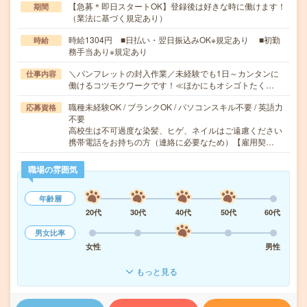
【急募＊即日スタートOK】登録後は好きな時に働けます！
期間
（業法に基づく規定あり）
時給1304円 ■日払い・翌日振込みOK※規定あり ■初勤
時給
務手当あり※規定あり
＼パンフレットの封入作業／未経験でも1日～カンタンに
仕事内容
働けるコツモクワークです！≪ほかにもオシゴトたく…
職種未経験OK / ブランクOK / パソコンスキル不要 / 英語力
応募資格
不要
高校生は不可過度な染髪、ヒゲ、ネイルはご遠慮ください
携帯電話をお持ちの方（連絡に必要なため）【雇用契…
職場の雰囲気
年齢層
20代
30代
40代
50代
60代
男女比率
女性
男性
もっと見る