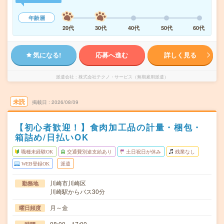
年齢層
20代
30代
40代
50代
60代
気になる!
応募へ進む
詳しく見る
派遣会社
株式会社テクノ・サービス（無期雇用派遣）
未読
掲載日
2026/08/09
【初心者歓迎！】食肉加工品の計量・梱包・
箱詰め/日払いOK
職種未経験OK
交通費別途支給あり
土日祝日が休み
残業なし
WEB登録OK
派遣
川崎市川崎区
勤務地
川崎駅からバス30分
月～金
曜日頻度
08:00～17:00