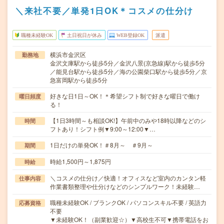
＼来社不要／単発1日OK＊コスメの仕分け
職種未経験OK
土日祝日が休み
WEB登録OK
派遣
横浜市金沢区
勤務地
金沢文庫駅から徒歩5分／金沢八景(京急線)駅から徒歩5分
／能見台駅から徒歩5分／海の公園柴口駅から徒歩5分／京
急富岡駅から徒歩5分
好きな日1日～OK！＊希望シフト制で好きな曜日で働け
曜日頻度
る！
【1日3時間～も相談OK!】午前中のみや18時以降などのシ
時間
フトあり！シフト例▼9:00～12:00▼…
1日だけの単発OK！＃8月～ ＃9月～
期間
時給1,500円～1,875円
時給
＼コスメの仕分け／快適！オフィスなど室内のカンタン軽
仕事内容
作業書類整理や仕分けなどのシンプルワーク！未経験…
職種未経験OK / ブランクOK / パソコンスキル不要 / 英語力
応募資格
不要
▼未経験OK！（副業歓迎☆）▼高校生不可▼携帯電話をお