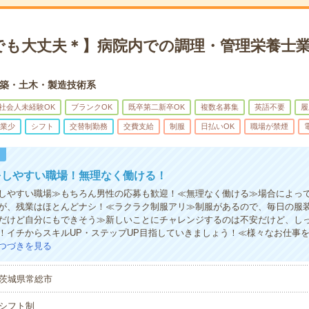
でも大丈夫＊】病院内での調理・管理栄養士業
築・土木・製造技術系
社会人未経験OK
ブランクOK
既卒第二新卒OK
複数名募集
英語不要
履
業少
シフト
交替制勤務
交費支給
制服
日払いOK
職場が禁煙
！
をしやすい職場！無理なく働ける！
しやすい職場≫もちろん男性の応募も歓迎！≪無理なく働ける≫場合によっ
が、残業はほとんどナシ！≪ラクラク制服アリ≫制服があるので、毎日の服
だけど自分にもできそう≫新しいことにチャレンジするのは不安だけど、し
！イチからスキルUP・ステップUP目指していきましょう！≪様々なお仕事
つづきを見る
茨城県常総市
シフト制