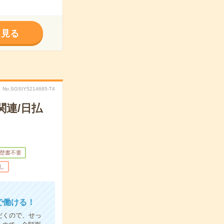
く見る
No.SGSIY5214685-T4
関連/日払
歴書不要
し
で働ける！
だくので、せっ