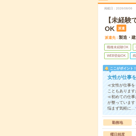
掲載日
2026/08/06
【未経験
OK
派遣
製造・建
派遣先
職種未経験OK
WEB登録OK
残
ここがポイント
女性が仕事
≪女性が仕事を
こともあります
≪初めての仕事
が整っています
悩まず気軽に…
勤務地
曜日頻度