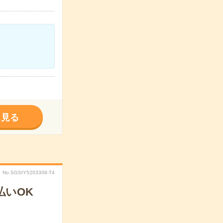
く見る
No.SGSIY5203308-T4
払いOK