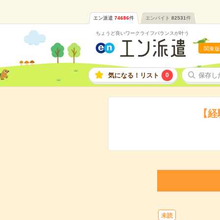
エン派遣
74686
件
エンバイト
82531
件
ちょうど良いワークライフバランスが叶う
関東版
気になる！リスト
0
保存し
【経
未読