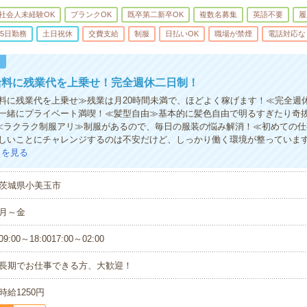
社会人未経験OK
ブランクOK
既卒第二新卒OK
複数名募集
英語不要
履
5日勤務
土日祝休
交費支給
制服
日払いOK
職場が禁煙
電話対応な
！
給料に残業代を上乗せ！完全週休二日制！
料に残業代を上乗せ≫残業は月20時間未満で、ほどよく稼げます！≪完全週
一緒にプライベート満喫！≪髪型自由≫基本的に髪色自由で明るすぎたり奇抜
)≪ラクラク制服アリ≫制服があるので、毎日の服装の悩み解消！≪初めての
しいことにチャレンジするのは不安だけど、しっかり働く環境が整っていま
きを見る
茨城県小美玉市
月～金
09:00～18:0017:00～02:00
長期でお仕事できる方、大歓迎！
時給1250円