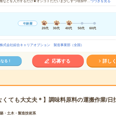
種などを入力するだけ★オシゴトただいま少しずつ増加中…
つづきを見る
年齢層
20代
30代
40代
50代
60代
株式会社綜合キャリアオプション 製造事業部（全国）
応募する
詳し
になる！
なくても大丈夫＊】調味料原料の運搬作業/日
築・土木・製造技術系