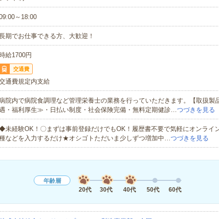
09:00～18:00
長期でお仕事できる方、大歓迎！
時給1700円
交通費
交通費規定内支給
病院内で病院食調理など管理栄養士の業務を行っていただきます。【取扱製
遇・福利厚生≫・日払い制度・社会保険完備・無料定期健診…
つづきを見る
◆未経験OK！〇まずは事前登録だけでもOK！履歴書不要で気軽にオンライ
種などを入力するだけ★オシゴトただいま少しずつ増加中…
つづきを見る
年齢層
20代
30代
40代
50代
60代