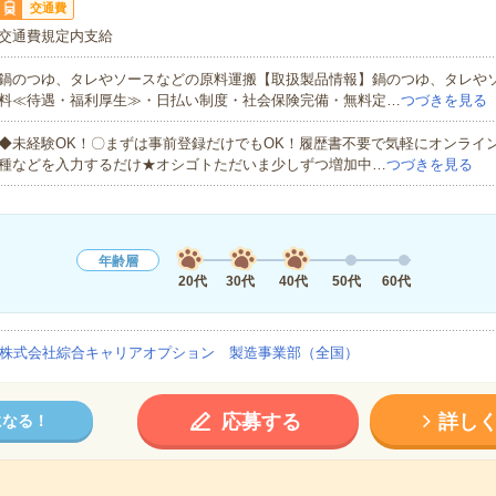
交通費
交通費規定内支給
鍋のつゆ、タレやソースなどの原料運搬【取扱製品情報】鍋のつゆ、タレや
料≪待遇・福利厚生≫・日払い制度・社会保険完備・無料定…
つづきを見る
◆未経験OK！〇まずは事前登録だけでもOK！履歴書不要で気軽にオンライ
種などを入力するだけ★オシゴトただいま少しずつ増加中…
つづきを見る
年齢層
20代
30代
40代
50代
60代
株式会社綜合キャリアオプション 製造事業部（全国）
応募する
詳し
になる！