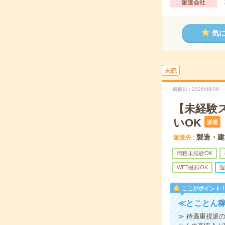
派遣会社
気
未読
掲載日
2026/08/06
【未経験
いOK
派遣
製造・建
派遣先
職種未経験OK
WEB登録OK
週
ここがポイント
≪とことん稼
≫ 待遇重視派