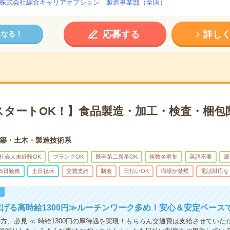
株式会社綜合キャリアオプション 製造事業部（全国）
応募する
詳し
になる！
スタートOK！】食品製造・加工・検査・梱包
築・土木・製造技術系
社会人未経験OK
ブランクOK
既卒第二新卒OK
複数名募集
英語不要
履
5日勤務
土日祝休
交費支給
制服
日払いOK
職場が禁煙
電話対応な
！
げる高時給1300円≫ルーチンワーク多め！安心＆安定ペース
の方、必見 ≪ 時給1300円の厚待遇を実現！もちろん交通費は支給させていた