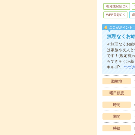
職種未経験OK
WEB登録OK
週
ここがポイント
無理なくお
≪無理なくお給
は家族や友人と
です！(規定有
もできそう≫新
キルUP…
つづ
勤務地
曜日頻度
時間
期間
時給