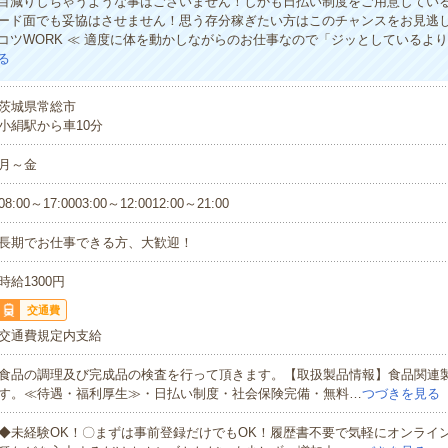
目減りしちゃうような事はございません！しかも日払い制度をご用意してい
ード面でも妥協はさせません！思う存分稼ぎたい方はこのチャンスをお見逃し
コツWORK ≪ 適度に体を動かしながらのお仕事なので「ジッとしているよ
る
茨城県常総市
小絹駅から車10分
月～金
08:00～17:0003:00～12:0012:00～21:00
長期でお仕事できる方、大歓迎！
時給1300円
交通費
交通費規定内支給
食品の調理及び完成品の検査を行って頂きます。【取扱製品情報】食品関連
す。≪待遇・福利厚生≫・日払い制度・社会保険完備・無料…
つづきを見る
◆未経験OK！〇まずは事前登録だけでもOK！履歴書不要で気軽にオンライ