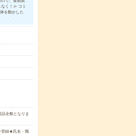
るので、金額面
なく！≫ コミ
り体を動かした
製品全般となりま
ン登録★氏名・職