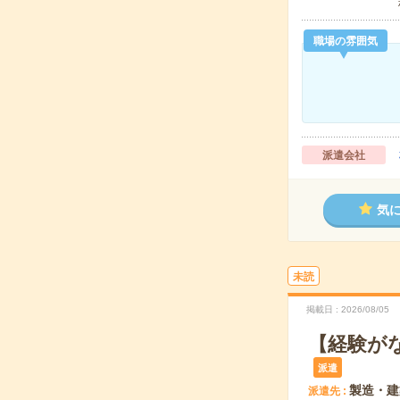
職場の雰囲気
派遣会社
気
未読
掲載日
2026/08/05
【経験が
派遣
製造・建
派遣先