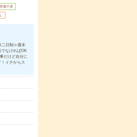
歴書不要
し
休二日制≫週末
でなければOK
仕事だけど自分に
す！イチからス