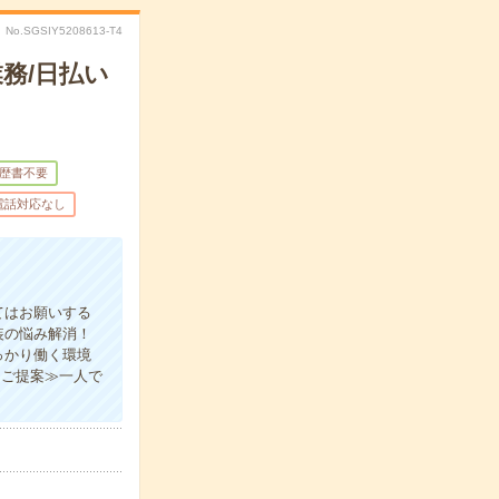
No.SGSIY5208613-T4
務/日払い
歴書不要
電話対応なし
てはお願いする
装の悩み解消！
っかり働く環境
をご提案≫一人で