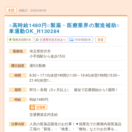
未読
掲載日
2026/08/08
○高時給1480円○製薬・医療業界の製造補助○
車通勤OK_H130284
職種未経験OK
交通費別途支給あり
WEB登録OK
派遣
埼玉県所沢市
勤務地
小手指駅から徒歩15分
週5日勤務
曜日頻度
8:30～17:10(休憩1時間)11:00～19:40(休憩1時間)13:00～
時間
21:40(休憩1…
即日～長期（3ヶ月以上） 最短で応募開始から1週間！
期間
時給1480円
時給
交通費
交通費規定内支給
人気の医薬品製造のお仕事！▼就業先での業務内容医薬品
仕事内容
工場の「製造」・「検査」・「梱包」などのお仕事を…