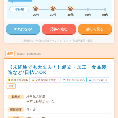
年齢層
20代
30代
40代
50代
60代
気になる!
応募へ進む
詳しく見る
派遣会社
株式会社綜合キャリアオプション 製造事業部（全国）
未読
掲載日
2026/08/08
【未経験でも大丈夫＊】組立・加工・食品製
造など/日払いOK
職種未経験OK
交通費別途支給あり
土日祝日が休み
WEB登録OK
派遣
埼玉県入間郡
勤務地
みずほ台駅から---分
月～金
曜日頻度
20:30～05:25