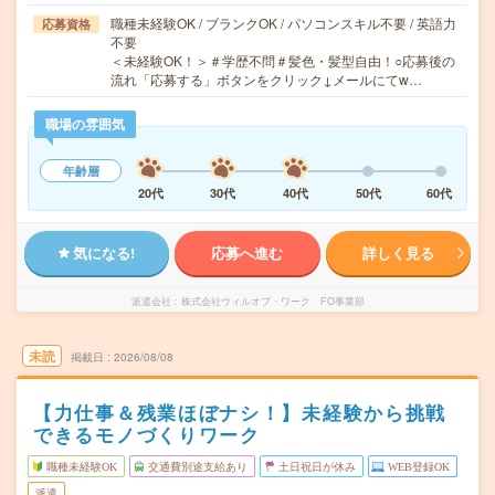
職種未経験OK / ブランクOK / パソコンスキル不要 / 英語力
応募資格
不要
＜未経験OK！＞＃学歴不問＃髪色・髪型自由！○応募後の
流れ「応募する」ボタンをクリック↓メールにてw…
職場の雰囲気
年齢層
20代
30代
40代
50代
60代
気になる!
応募へ進む
詳しく見る
派遣会社
株式会社ウィルオブ・ワーク FO事業部
未読
掲載日
2026/08/08
【力仕事＆残業ほぼナシ！】未経験から挑戦
できるモノづくりワーク
職種未経験OK
交通費別途支給あり
土日祝日が休み
WEB登録OK
派遣