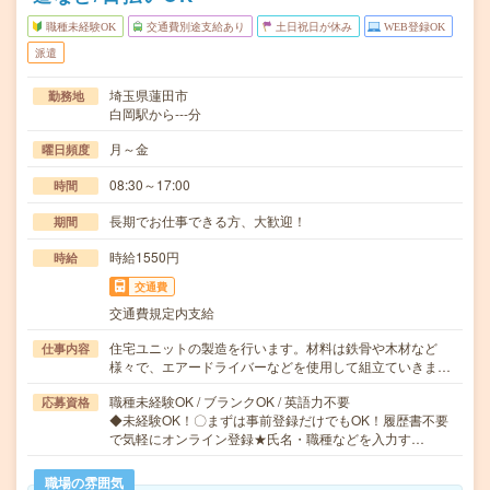
職種未経験OK
交通費別途支給あり
土日祝日が休み
WEB登録OK
派遣
埼玉県蓮田市
勤務地
白岡駅から---分
月～金
曜日頻度
08:30～17:00
時間
長期でお仕事できる方、大歓迎！
期間
時給1550円
時給
交通費
交通費規定内支給
住宅ユニットの製造を行います。材料は鉄骨や木材など
仕事内容
様々で、エアードライバーなどを使用して組立ていきま…
職種未経験OK / ブランクOK / 英語力不要
応募資格
◆未経験OK！〇まずは事前登録だけでもOK！履歴書不要
で気軽にオンライン登録★氏名・職種などを入力す…
職場の雰囲気