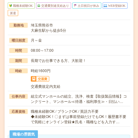
職種未経験OK
交通費別途支給あり
土日祝日が休み
WEB登録OK
派遣
埼玉県熊谷市
勤務地
大麻生駅から徒歩5分
月～金
曜日頻度
08:00～17:00
時間
長期でお仕事できる方、大歓迎！
期間
時給1600円
時給
交通費
交通費規定内支給
組立式マンホールの組立、洗浄、検査【取扱製品情報】コ
仕事内容
ンクリート、マンホール≪待遇・福利厚生≫・日払い…
職種未経験OK / ブランクOK / 英語力不要
応募資格
◆未経験OK！〇まずは事前登録だけでもOK！履歴書不要
で気軽にオンライン登録★氏名・職種などを入力す…
職場の雰囲気