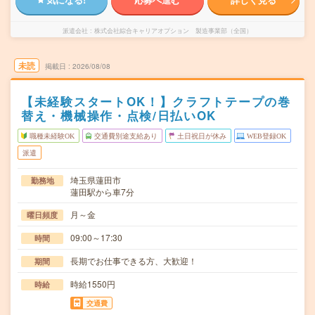
派遣会社
株式会社綜合キャリアオプション 製造事業部（全国）
未読
掲載日
2026/08/08
【未経験スタートOK！】クラフトテープの巻
替え・機械操作・点検/日払いOK
職種未経験OK
交通費別途支給あり
土日祝日が休み
WEB登録OK
派遣
埼玉県蓮田市
勤務地
蓮田駅から車7分
月～金
曜日頻度
09:00～17:30
時間
長期でお仕事できる方、大歓迎！
期間
時給1550円
時給
交通費