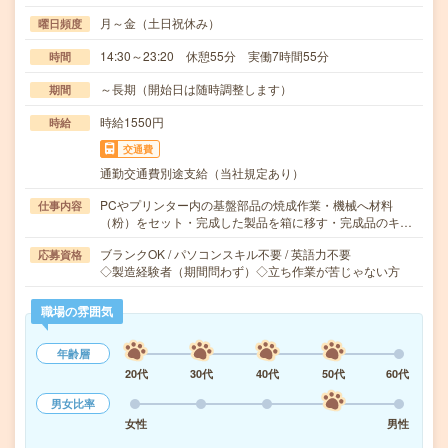
月～金（土日祝休み）
曜日頻度
14:30～23:20 休憩55分 実働7時間55分
時間
～長期（開始日は随時調整します）
期間
時給1550円
時給
交通費
通勤交通費別途支給（当社規定あり）
PCやプリンター内の基盤部品の焼成作業・機械へ材料
仕事内容
（粉）をセット・完成した製品を箱に移す・完成品のキ…
ブランクOK / パソコンスキル不要 / 英語力不要
応募資格
◇製造経験者（期間問わず）◇立ち作業が苦じゃない方
職場の雰囲気
年齢層
20代
30代
40代
50代
60代
男女比率
女性
男性