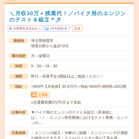
＼月収30万＋残業代！／バイク用のエンジン
のテスト＆組立＊彡
交通費別途支給あり
WEB登録OK
派遣
埼玉県朝霞市
勤務地
朝霞台駅から徒歩12分
月～金曜日
曜日頻度
9：00～18：00
時間
即日～長期予定※開始日はご相談ください！
期間
1900円【月収例】30.4万円＝時給1900円×8時間×20日間
時給
交通費
※交通費実費3万円/月まで支給
▼バイク用のエンジンのテスト＆組立《具体的に
仕事内容
は・・》・エンジン研究開発におけるテスト業務・エンジ
ンの…
・エンジンの組立・分解のご経験・エンジンベンチ計測器
応募資格
の操作ができる方・ドリル/リューター等の工具を使…