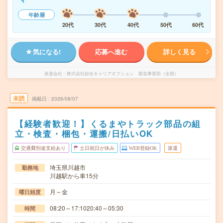
年齢層
20代
30代
40代
50代
60代
気になる!
応募へ進む
詳しく見る
派遣会社
株式会社綜合キャリアオプション 製造事業部（全国）
未読
掲載日
2026/08/07
【経験者歓迎！】くるまやトラック部品の組
立・検査・梱包・運搬/日払いOK
交通費別途支給あり
土日祝日が休み
WEB登録OK
派遣
埼玉県川越市
勤務地
川越駅から車15分
月～金
曜日頻度
08:20～17:1020:40～05:30
時間