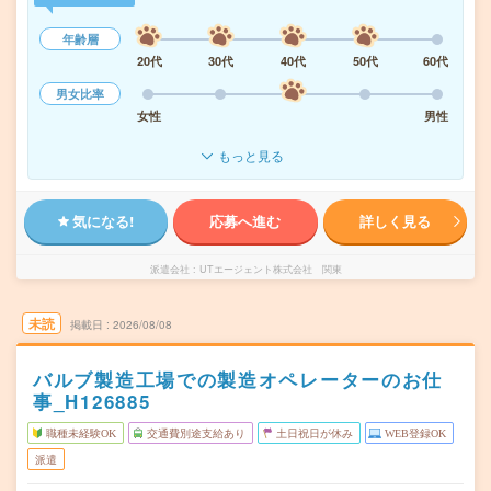
年齢層
20代
30代
40代
50代
60代
男女比率
女性
男性
もっと見る
気になる!
応募へ進む
詳しく見る
派遣会社
UTエージェント株式会社 関東
未読
掲載日
2026/08/08
バルブ製造工場での製造オペレーターのお仕
事_H126885
職種未経験OK
交通費別途支給あり
土日祝日が休み
WEB登録OK
派遣