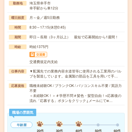
埼玉県幸手市
勤務地
幸手駅から車12分
月～金／週5日勤務
曜日頻度
8:30～17:15(休憩0:45)
時間
即日～長期（3ヶ月以上） 最短で応募開始から1週間！
期間
時給1375円
時給
交通費
交通費規定内支給
▼配属先での業務内容水道管等に使用される工業用のバル
仕事内容
ブを製造しています。金属製の部品を工具を用いて手…
職種未経験OK / ブランクOK / パソコンスキル不要 / 英語力
応募資格
不要
＜未経験OK！＞＃学歴不問＃髪色・髪型自由！○応募後の
流れ「応募する」ボタンをクリック↓メールにてw…
職場の雰囲気
年齢層
20代
30代
40代
50代
60代