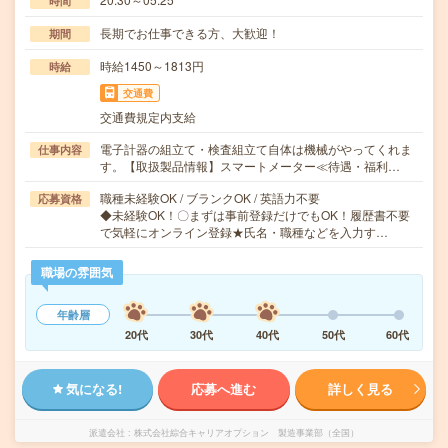
時間
長期でお仕事できる方、大歓迎！
期間
時給1450～1813円
時給
交通費
交通費規定内支給
電子計器の組立て・検査組立て自体は機械がやってくれま
仕事内容
す。【取扱製品情報】スマートメーター≪待遇・福利…
職種未経験OK / ブランクOK / 英語力不要
応募資格
◆未経験OK！〇まずは事前登録だけでもOK！履歴書不要
で気軽にオンライン登録★氏名・職種などを入力す…
職場の雰囲気
年齢層
20代
30代
40代
50代
60代
気になる!
応募へ進む
詳しく見る
派遣会社
株式会社綜合キャリアオプション 製造事業部（全国）