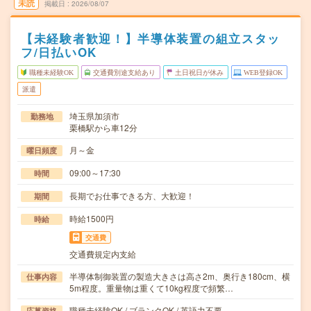
未読
掲載日
2026/08/07
【未経験者歓迎！】半導体装置の組立スタッ
フ/日払いOK
職種未経験OK
交通費別途支給あり
土日祝日が休み
WEB登録OK
派遣
埼玉県加須市
勤務地
栗橋駅から車12分
月～金
曜日頻度
09:00～17:30
時間
長期でお仕事できる方、大歓迎！
期間
時給1500円
時給
交通費
交通費規定内支給
半導体制御装置の製造大きさは高さ2m、奥行き180cm、横
仕事内容
5m程度。重量物は重くて10kg程度で頻繁…
職種未経験OK / ブランクOK / 英語力不要
応募資格