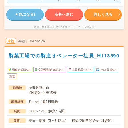
気になる!
応募へ進む
詳しく見る
派遣会社
株式会社ウィルオブ・ワーク FO事業部
未読
掲載日
2026/08/08
製菓工場での製造オペレーター社員_H113590
職種未経験OK
交通費別途支給あり
土日祝日が休み
WEB登録OK
派遣
埼玉県羽生市
勤務地
羽生駅から車10分
月～金／週5日勤務
曜日頻度
8:30～17:30(休憩1時間)
時間
即日～長期（3ヶ月以上） 最短で応募開始から1週間！
期間