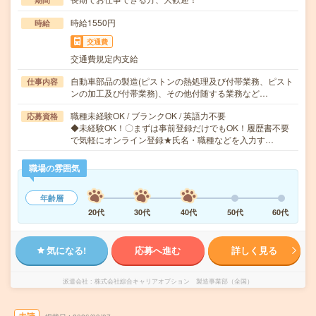
時給1550円
時給
交通費
交通費規定内支給
自動車部品の製造(ピストンの熱処理及び付帯業務、ピスト
仕事内容
ンの加工及び付帯業務)、その他付随する業務など…
職種未経験OK / ブランクOK / 英語力不要
応募資格
◆未経験OK！〇まずは事前登録だけでもOK！履歴書不要
で気軽にオンライン登録★氏名・職種などを入力す…
職場の雰囲気
年齢層
20代
30代
40代
50代
60代
気になる!
応募へ進む
詳しく見る
派遣会社
株式会社綜合キャリアオプション 製造事業部（全国）