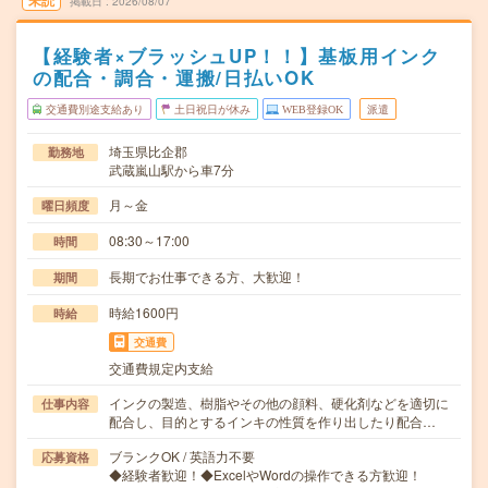
未読
掲載日
2026/08/07
【経験者×ブラッシュUP！！】基板用インク
の配合・調合・運搬/日払いOK
交通費別途支給あり
土日祝日が休み
WEB登録OK
派遣
埼玉県比企郡
勤務地
武蔵嵐山駅から車7分
月～金
曜日頻度
08:30～17:00
時間
長期でお仕事できる方、大歓迎！
期間
時給1600円
時給
交通費
交通費規定内支給
インクの製造、樹脂やその他の顔料、硬化剤などを適切に
仕事内容
配合し、目的とするインキの性質を作り出したり配合…
ブランクOK / 英語力不要
応募資格
◆経験者歓迎！◆ExcelやWordの操作できる方歓迎！