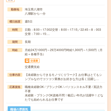
埼玉県八潮市
勤務地
八潮駅から---分
週5日
曜日頻度
日勤：8:00～17:002交替：8:00～17:15／22:45～8：003
時間
交替：7:00～15:…
長期
期間
月給24万1000円～29万4000円時給1,300円～1,500円（月
時給
給＋各種手当）
交通費
交通費支給
【未経験からできるモノづくりワーク】お仕事はとてもシ
仕事内容
ンプルなのでコツコツ業務がお好きな方は長く活躍し…
職種未経験OK / ブランクOK / パソコンスキル不要 / 英語力
応募資格
不要
未経験・ブランクOK資格不問！幅広い年代が活躍中！どな
たでも始められるお仕事です
職場の雰囲気