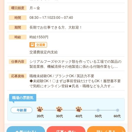
月～金
曜日頻度
08:30～17:1023:00～07:40
時間
長期でお仕事できる方、大歓迎！
期間
時給1550円
時給
交通費
交通費規定内支給
シリアルフーズやスナック類を作っている工場での製品の
仕事内容
製造業務、機械清掃その他製造に係わる付随作業をし…
職種未経験OK / ブランクOK / 英語力不要
応募資格
◆未経験OK！〇まずは事前登録だけでもOK！履歴書不要
で気軽にオンライン登録★氏名・職種などを入力す…
職場の雰囲気
年齢層
20代
30代
40代
50代
60代
気になる!
応募へ進む
詳しく見る