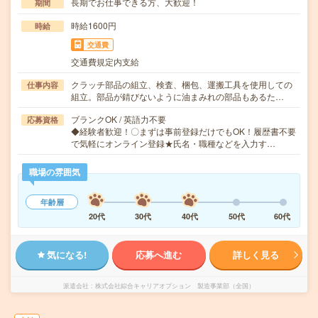
長期でお仕事できる方、大歓迎！
期間
時給1600円
時給
交通費
交通費規定内支給
クラッチ部品の組立、検査、梱包、運搬工具を使用しての
仕事内容
組立。部品が錆びないように油まみれの部品もあるた…
ブランクOK / 英語力不要
応募資格
◆経験者歓迎！〇まずは事前登録だけでもOK！履歴書不要
で気軽にオンライン登録★氏名・職種などを入力す…
職場の雰囲気
年齢層
20代
30代
40代
50代
60代
気になる!
応募へ進む
詳しく見る
派遣会社
株式会社綜合キャリアオプション 製造事業部（全国）