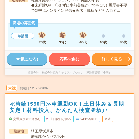
◆未経験OK！〇まずは事前登録だけでもOK！履歴書不要
で気軽にオンライン登録★氏名・職種などを入力す…
職場の雰囲気
年齢層
20代
30代
40代
50代
60代
気になる!
応募へ進む
詳しく見る
派遣会社
株式会社綜合キャリアオプション 製造事業部（全国）
未読
掲載日
2026/08/07
≪時給1550円≫車通勤OK！土日休み＆長期
安定！材料投入、かんたん検査＠坂戸
交通費別途支給あり
土日祝日が休み
WEB登録OK
派遣
埼玉県坂戸市
勤務地
若葉駅からバス10分