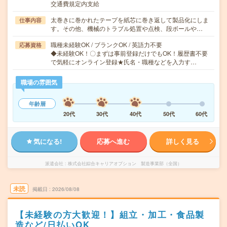
交通費規定内支給
太巻きに巻かれたテープを紙芯に巻き返して製品化にしま
仕事内容
す。その他、機械のトラブル処置や点検、段ボールや…
職種未経験OK / ブランクOK / 英語力不要
応募資格
◆未経験OK！〇まずは事前登録だけでもOK！履歴書不要
で気軽にオンライン登録★氏名・職種などを入力す…
職場の雰囲気
年齢層
20代
30代
40代
50代
60代
気になる!
応募へ進む
詳しく見る
派遣会社
株式会社綜合キャリアオプション 製造事業部（全国）
未読
掲載日
2026/08/08
【未経験の方大歓迎！】組立・加工・食品製
造など/日払いOK