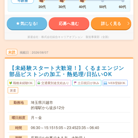
年齢層
20代
30代
40代
50代
60代
気になる!
応募へ進む
詳しく見る
派遣会社
株式会社綜合キャリアオプション 製造事業部（全国）
未読
掲載日
2026/08/07
【未経験スタート大歓迎！】くるまエンジン
部品ピストンの加工・熱処理/日払いOK
職種未経験OK
交通費別途支給あり
土日祝日が休み
WEB登録OK
派遣
埼玉県川越市
勤務地
的場駅から徒歩12分
月～金
曜日頻度
06:30～15:1515:05～23:4523:35～06:40
時間
長期でお仕事できる方、大歓迎！
期間