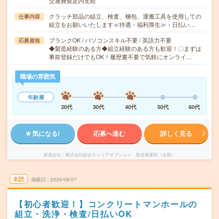
交通費規定内支給
クラッチ部品の組立、検査、梱包、運搬工具を使用しての
仕事内容
組立をお願いいたします≪待遇・福利厚生≫・日払い…
ブランクOK / パソコンスキル不要 / 英語力不要
応募資格
◆製造経験のある方◆組立経験のある方も歓迎！〇まずは
事前登録だけでもOK！履歴書不要で気軽にオンライ…
職場の雰囲気
年齢層
20代
30代
40代
50代
60代
気になる!
応募へ進む
詳しく見る
派遣会社
株式会社綜合キャリアオプション 製造事業部（全国）
未読
掲載日
2026/08/07
【初心者歓迎！】コンクリートマンホールの
組立・洗浄・検査/日払いOK