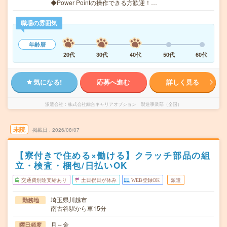
◆Power Pointの操作できる方歓迎！…
職場の雰囲気
年齢層
20代
30代
40代
50代
60代
気になる!
応募へ進む
詳しく見る
派遣会社
株式会社綜合キャリアオプション 製造事業部（全国）
未読
掲載日
2026/08/07
【寮付きで住める×働ける】クラッチ部品の組
立・検査・梱包/日払いOK
交通費別途支給あり
土日祝日が休み
WEB登録OK
派遣
埼玉県川越市
勤務地
南古谷駅から車15分
月～金
曜日頻度