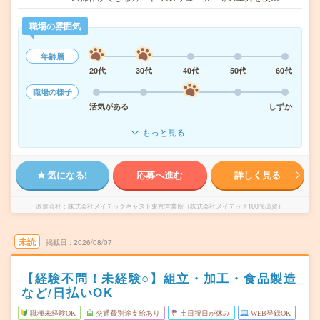
職場の雰囲気
年齢層
20代
30代
40代
50代
60代
職場の様子
活気がある
しずか
もっと見る
気になる!
応募へ進む
詳しく見る
派遣会社
株式会社メイテックキャスト東京営業所（株式会社メイテック100％出資）
未読
掲載日
2026/08/07
【経験不問！未経験○】組立・加工・食品製造
など/日払いOK
職種未経験OK
交通費別途支給あり
土日祝日が休み
WEB登録OK