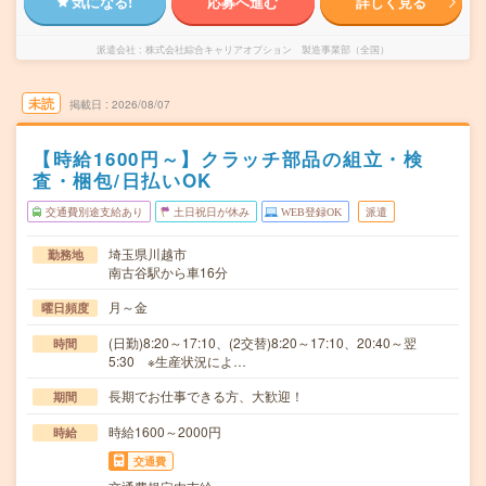
気になる!
応募へ進む
詳しく見る
派遣会社
株式会社綜合キャリアオプション 製造事業部（全国）
未読
掲載日
2026/08/07
【時給1600円～】クラッチ部品の組立・検
査・梱包/日払いOK
交通費別途支給あり
土日祝日が休み
WEB登録OK
派遣
埼玉県川越市
勤務地
南古谷駅から車16分
月～金
曜日頻度
(日勤)8:20～17:10、(2交替)8:20～17:10、20:40～翌
時間
5:30 ※生産状況によ…
長期でお仕事できる方、大歓迎！
期間
時給1600～2000円
時給
交通費