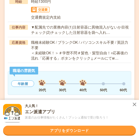
時給1300円
時給
交通費
交通費規定内支給
▼配属先での業務内容(1)注射容器に異物混入がないか目視
仕事内容
チェック(2)チェックした注射容器を袋へ入れ…
職種未経験OK / ブランクOK / パソコンスキル不要 / 英語力
応募資格
不要
＜未経験OK！＞＃学歴不問＃髪色・髪型自由！○応募後の
流れ「応募する」ボタンをクリック↓メールにてw…
職場の雰囲気
年齢層
20代
30代
40代
50代
60代
大人気！
気になる!
応募へ進む
詳しく見る
エン派遣アプリ
派遣のお仕事情報がたくさん！プッシュ通知で受け取ろう！
派遣会社
株式会社ウィルオブ・ワーク FO事業部
アプリをダウンロード
未読
掲載日
2026/08/07