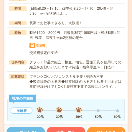
(日勤)8:20～17:10、(2交替)8:20～17:10、20:40～翌
時間
5:30 ※生産状況によ…
長期でお仕事できる方、大歓迎！
期間
時給1600～2000円 月収例35万1000円以上可(8時間×21
時給
日+残業・深夜手当)※2交替の場合
交通費
交通費規定内支給
クラッチ部品の組立、検査、梱包、運搬工具を使用しての
仕事内容
組立をお願いいたします≪待遇・福利厚生≫・日払い…
ブランクOK / パソコンスキル不要 / 英語力不要
応募資格
◆製造経験のある方◆組立経験のある方も歓迎！〇まずは
事前登録だけでもOK！履歴書不要で気軽にオンライ…
職場の雰囲気
年齢層
20代
30代
40代
50代
60代