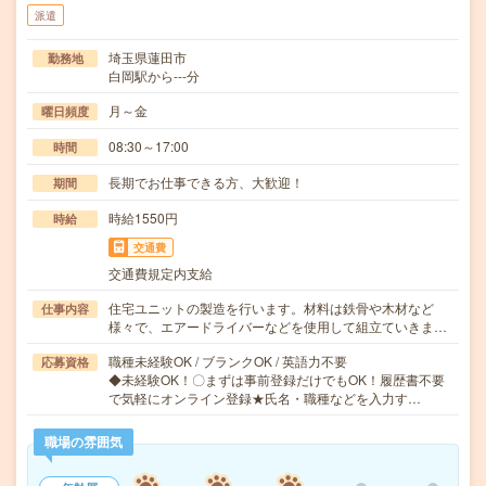
派遣
埼玉県蓮田市
勤務地
白岡駅から---分
月～金
曜日頻度
08:30～17:00
時間
長期でお仕事できる方、大歓迎！
期間
時給1550円
時給
交通費
交通費規定内支給
住宅ユニットの製造を行います。材料は鉄骨や木材など
仕事内容
様々で、エアードライバーなどを使用して組立ていきま…
職種未経験OK / ブランクOK / 英語力不要
応募資格
◆未経験OK！〇まずは事前登録だけでもOK！履歴書不要
で気軽にオンライン登録★氏名・職種などを入力す…
職場の雰囲気