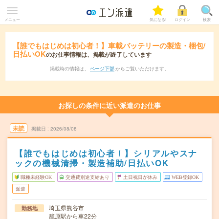
メニュー
気になる!
ログイン
検索
【誰でもはじめは初心者！】車載バッテリーの製造・梱包/
日払いOK
のお仕事情報は、掲載が終了しています
掲載時の情報は、
ページ下部
からご覧いただけます。
お探しの条件に近い派遣のお仕事
未読
掲載日
2026/08/08
【誰でもはじめは初心者！】シリアルやスナ
ックの機械清掃・製造補助/日払いOK
職種未経験OK
交通費別途支給あり
土日祝日が休み
WEB登録OK
派遣
埼玉県熊谷市
勤務地
籠原駅から車22分