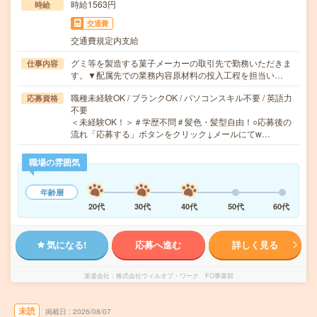
時給1563円
時給
交通費
交通費規定内支給
グミ等を製造する菓子メーカーの取引先で勤務いただきま
仕事内容
す。▼配属先での業務内容原材料の投入工程を担当い…
職種未経験OK / ブランクOK / パソコンスキル不要 / 英語力
応募資格
不要
＜未経験OK！＞＃学歴不問＃髪色・髪型自由！○応募後の
流れ「応募する」ボタンをクリック↓メールにてw…
職場の雰囲気
年齢層
20代
30代
40代
50代
60代
気になる!
応募へ進む
詳しく見る
派遣会社
株式会社ウィルオブ・ワーク FO事業部
未読
掲載日
2026/08/07