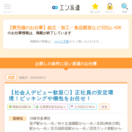
メニュー
気になる!
ログイン
検索
【寮完備のお仕事】組立・加工・食品製造など/日払いOK
のお仕事情報は、掲載が終了しています
掲載時の情報は、
ページ下部
からご覧いただけます。
お探しの条件に近い派遣のお仕事
未読
掲載日
2026/08/07
【社会人デビュー歓迎〇】正社員の安定環
境！ピッキングや梱包をお任せ！
職種未経験OK
交通費別途支給あり
土日祝日が休み
派遣
川崎市多摩区
勤務地
登戸駅から---分／向ケ丘遊園駅から---分／生田(神奈川県)
駅から---分／京王稲田堤駅から---分／読売ランド前駅から-