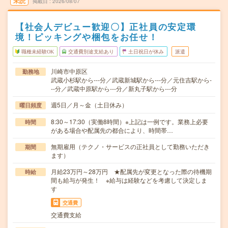
未読
掲載日
2026/08/07
【社会人デビュー歓迎〇】正社員の安定環
境！ピッキングや梱包をお任せ！
職種未経験OK
交通費別途支給あり
土日祝日が休み
派遣
川崎市中原区
勤務地
武蔵小杉駅から---分／武蔵新城駅から---分／元住吉駅から-
--分／武蔵中原駅から---分／新丸子駅から---分
週5日／月～金（土日休み）
曜日頻度
8:30～17:30（実働8時間）※上記は一例です。業務上必要
時間
がある場合や配属先の都合により、時間帯…
無期雇用（テクノ・サービスの正社員として勤務いただき
期間
ます）
月給23万円～28万円 ★配属先が変更となった際の待機期
時給
間も給与が発生！ ※給与は経験などを考慮して決定しま
す
交通費
交通費支給