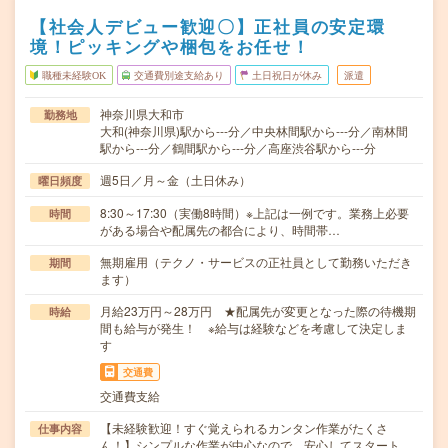
【社会人デビュー歓迎〇】正社員の安定環
境！ピッキングや梱包をお任せ！
職種未経験OK
交通費別途支給あり
土日祝日が休み
派遣
神奈川県大和市
勤務地
大和(神奈川県)駅から---分／中央林間駅から---分／南林間
駅から---分／鶴間駅から---分／高座渋谷駅から---分
週5日／月～金（土日休み）
曜日頻度
8:30～17:30（実働8時間）※上記は一例です。業務上必要
時間
がある場合や配属先の都合により、時間帯…
無期雇用（テクノ・サービスの正社員として勤務いただき
期間
ます）
月給23万円～28万円 ★配属先が変更となった際の待機期
時給
間も給与が発生！ ※給与は経験などを考慮して決定しま
す
交通費
交通費支給
【未経験歓迎！すぐ覚えられるカンタン作業がたくさ
仕事内容
ん！】シンプルな作業が中心なので、安心してスタート