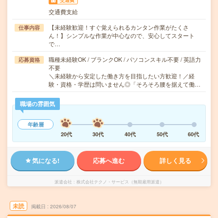
交通費
交通費支給
【未経験歓迎！すぐ覚えられるカンタン作業がたくさ
仕事内容
ん！】シンプルな作業が中心なので、安心してスタート
で…
職種未経験OK / ブランクOK / パソコンスキル不要 / 英語力
応募資格
不要
＼未経験から安定した働き方を目指したい方歓迎！／経
験・資格・学歴は問いません◎「そろそろ腰を据えて働…
職場の雰囲気
年齢層
20代
30代
40代
50代
60代
気になる!
応募へ進む
詳しく見る
派遣会社
株式会社テクノ・サービス（無期雇用派遣）
未読
掲載日
2026/08/07