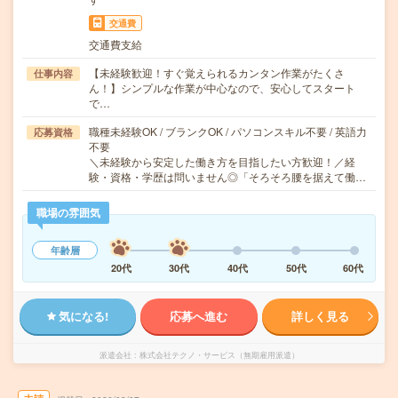
交通費
交通費支給
【未経験歓迎！すぐ覚えられるカンタン作業がたくさ
仕事内容
ん！】シンプルな作業が中心なので、安心してスタート
で…
職種未経験OK / ブランクOK / パソコンスキル不要 / 英語力
応募資格
不要
＼未経験から安定した働き方を目指したい方歓迎！／経
験・資格・学歴は問いません◎「そろそろ腰を据えて働…
職場の雰囲気
年齢層
20代
30代
40代
50代
60代
気になる!
応募へ進む
詳しく見る
派遣会社
株式会社テクノ・サービス（無期雇用派遣）