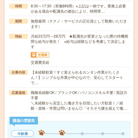
8:30～17:30（実働8時間）※上記は一例です。業務上必要
時間
がある場合や配属先の都合により、時間帯…
無期雇用（テクノ・サービスの正社員として勤務いただき
期間
ます）
月給23万円～28万円 ★配属先が変更となった際の待機期
時給
間も給与が発生！ ※給与は経験などを考慮して決定しま
す
交通費
交通費支給
【未経験歓迎！すぐ覚えられるカンタン作業がたくさ
仕事内容
ん！】シンプルな作業が中心なので、安心してスタート
で…
職種未経験OK / ブランクOK / パソコンスキル不要 / 英語力
応募資格
不要
＼未経験から安定した働き方を目指したい方歓迎！／経
験・資格・学歴は問いません◎「そろそろ腰を据えて働…
職場の雰囲気
年齢層