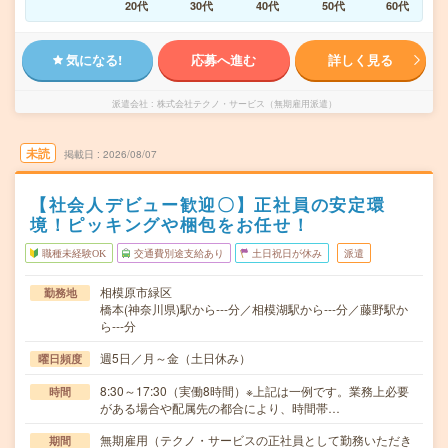
20代
30代
40代
50代
60代
気になる!
応募へ進む
詳しく見る
派遣会社
株式会社テクノ・サービス（無期雇用派遣）
未読
掲載日
2026/08/07
【社会人デビュー歓迎〇】正社員の安定環
境！ピッキングや梱包をお任せ！
職種未経験OK
交通費別途支給あり
土日祝日が休み
派遣
相模原市緑区
勤務地
橋本(神奈川県)駅から---分／相模湖駅から---分／藤野駅か
ら---分
週5日／月～金（土日休み）
曜日頻度
8:30～17:30（実働8時間）※上記は一例です。業務上必要
時間
がある場合や配属先の都合により、時間帯…
無期雇用（テクノ・サービスの正社員として勤務いただき
期間