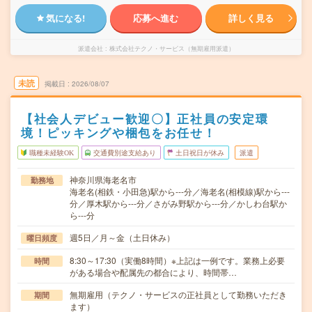
気になる!
応募へ進む
詳しく見る
派遣会社
株式会社テクノ・サービス（無期雇用派遣）
未読
掲載日
2026/08/07
【社会人デビュー歓迎〇】正社員の安定環
境！ピッキングや梱包をお任せ！
職種未経験OK
交通費別途支給あり
土日祝日が休み
派遣
神奈川県海老名市
勤務地
海老名(相鉄・小田急)駅から---分／海老名(相模線)駅から---
分／厚木駅から---分／さがみ野駅から---分／かしわ台駅か
ら---分
週5日／月～金（土日休み）
曜日頻度
8:30～17:30（実働8時間）※上記は一例です。業務上必要
時間
がある場合や配属先の都合により、時間帯…
無期雇用（テクノ・サービスの正社員として勤務いただき
期間
ます）