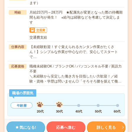
ます）
月給23万円～28万円 ★配属先が変更となった際の待機期
時給
間も給与が発生！ ※給与は経験などを考慮して決定しま
す
交通費
交通費支給
【未経験歓迎！すぐ覚えられるカンタン作業がたくさ
仕事内容
ん！】シンプルな作業が中心なので、安心してスタート
で…
職種未経験OK / ブランクOK / パソコンスキル不要 / 英語力
応募資格
不要
＼未経験から安定した働き方を目指したい方歓迎！／経
験・資格・学歴は問いません◎「そろそろ腰を据えて働…
職場の雰囲気
年齢層
20代
30代
40代
50代
60代
気になる!
応募へ進む
詳しく見る