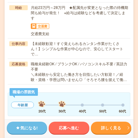
月給23万円～28万円 ★配属先が変更となった際の待機期
時給
間も給与が発生！ ※給与は経験などを考慮して決定しま
す
交通費
交通費支給
【未経験歓迎！すぐ覚えられるカンタン作業がたくさ
仕事内容
ん！】シンプルな作業が中心なので、安心してスタート
で…
職種未経験OK / ブランクOK / パソコンスキル不要 / 英語力
応募資格
不要
＼未経験から安定した働き方を目指したい方歓迎！／経
験・資格・学歴は問いません◎「そろそろ腰を据えて働…
職場の雰囲気
年齢層
20代
30代
40代
50代
60代
気になる!
応募へ進む
詳しく見る