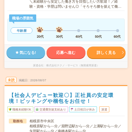
＼未経験から安定した働き方を目指したい方歓迎！／経
験・資格・学歴は問いません◎「そろそろ腰を据えて働…
職場の雰囲気
年齢層
20代
30代
40代
50代
60代
気になる!
応募へ進む
詳しく見る
派遣会社
株式会社テクノ・サービス（無期雇用派遣）
未読
掲載日
2026/08/07
【社会人デビュー歓迎〇】正社員の安定環
境！ピッキングや梱包をお任せ！
職種未経験OK
交通費別途支給あり
土日祝日が休み
派遣
相模原市中央区
勤務地
相模原駅から---分／淵野辺駅から---分／上溝駅から---分／
矢部駅から---分／南橋本駅から---分