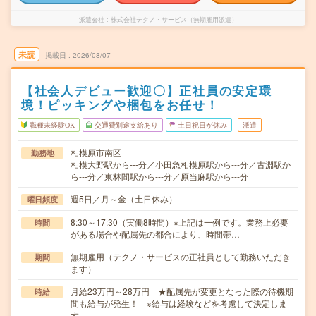
派遣会社
株式会社テクノ・サービス（無期雇用派遣）
未読
掲載日
2026/08/07
【社会人デビュー歓迎〇】正社員の安定環
境！ピッキングや梱包をお任せ！
職種未経験OK
交通費別途支給あり
土日祝日が休み
派遣
相模原市南区
勤務地
相模大野駅から---分／小田急相模原駅から---分／古淵駅か
ら---分／東林間駅から---分／原当麻駅から---分
週5日／月～金（土日休み）
曜日頻度
8:30～17:30（実働8時間）※上記は一例です。業務上必要
時間
がある場合や配属先の都合により、時間帯…
無期雇用（テクノ・サービスの正社員として勤務いただき
期間
ます）
月給23万円～28万円 ★配属先が変更となった際の待機期
時給
間も給与が発生！ ※給与は経験などを考慮して決定しま
す