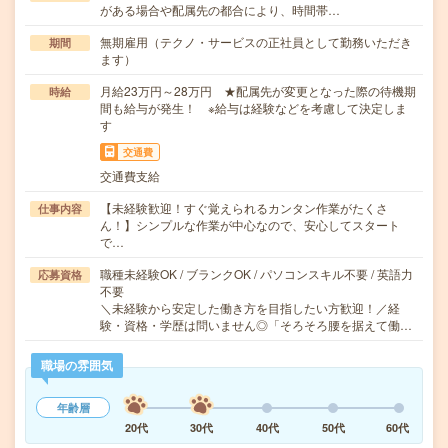
がある場合や配属先の都合により、時間帯…
無期雇用（テクノ・サービスの正社員として勤務いただき
期間
ます）
月給23万円～28万円 ★配属先が変更となった際の待機期
時給
間も給与が発生！ ※給与は経験などを考慮して決定しま
す
交通費
交通費支給
【未経験歓迎！すぐ覚えられるカンタン作業がたくさ
仕事内容
ん！】シンプルな作業が中心なので、安心してスタート
で…
職種未経験OK / ブランクOK / パソコンスキル不要 / 英語力
応募資格
不要
＼未経験から安定した働き方を目指したい方歓迎！／経
験・資格・学歴は問いません◎「そろそろ腰を据えて働…
職場の雰囲気
年齢層
20代
30代
40代
50代
60代