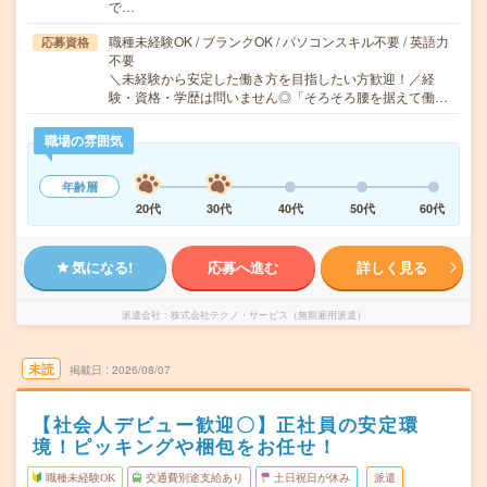
で…
職種未経験OK / ブランクOK / パソコンスキル不要 / 英語力
応募資格
不要
＼未経験から安定した働き方を目指したい方歓迎！／経
験・資格・学歴は問いません◎「そろそろ腰を据えて働…
職場の雰囲気
年齢層
20代
30代
40代
50代
60代
気になる!
応募へ進む
詳しく見る
派遣会社
株式会社テクノ・サービス（無期雇用派遣）
未読
掲載日
2026/08/07
【社会人デビュー歓迎〇】正社員の安定環
境！ピッキングや梱包をお任せ！
職種未経験OK
交通費別途支給あり
土日祝日が休み
派遣