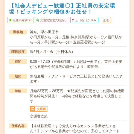
【社会人デビュー歓迎〇】正社員の安定環
境！ピッキングや梱包をお任せ！
職種未経験OK
交通費別途支給あり
土日祝日が休み
派遣
神奈川県小田原市
勤務地
小田原駅から---分／足柄(神奈川県)駅から---分／螢田駅か
ら---分／早川駅から---分／五百羅漢駅から---分
週5日／月～金（土日休み）
曜日頻度
8:30～17:30（実働8時間）※上記は一例です。業務上必要
時間
がある場合や配属先の都合により、時間帯…
無期雇用（テクノ・サービスの正社員として勤務いただき
期間
ます）
月給23万円～28万円 ★配属先が変更となった際の待機期
時給
間も給与が発生！ ※給与は経験などを考慮して決定しま
す
交通費
交通費支給
【未経験歓迎！すぐ覚えられるカンタン作業がたくさ
仕事内容
ん！】シンプルな作業が中心なので、安心してスタート