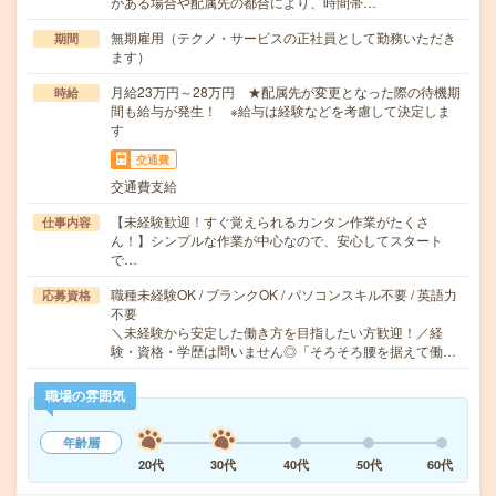
がある場合や配属先の都合により、時間帯…
無期雇用（テクノ・サービスの正社員として勤務いただき
期間
ます）
月給23万円～28万円 ★配属先が変更となった際の待機期
時給
間も給与が発生！ ※給与は経験などを考慮して決定しま
す
交通費
交通費支給
【未経験歓迎！すぐ覚えられるカンタン作業がたくさ
仕事内容
ん！】シンプルな作業が中心なので、安心してスタート
で…
職種未経験OK / ブランクOK / パソコンスキル不要 / 英語力
応募資格
不要
＼未経験から安定した働き方を目指したい方歓迎！／経
験・資格・学歴は問いません◎「そろそろ腰を据えて働…
職場の雰囲気
年齢層
20代
30代
40代
50代
60代