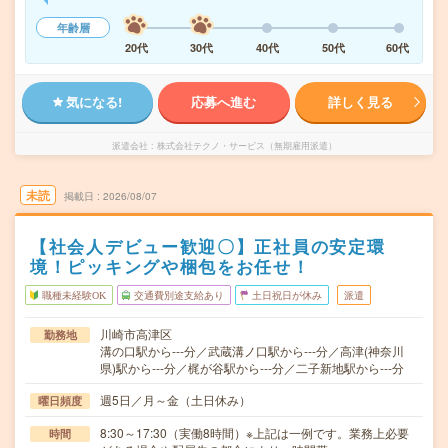
年齢層
20代
30代
40代
50代
60代
気になる!
応募へ進む
詳しく見る
派遣会社
株式会社テクノ・サービス（無期雇用派遣）
未読
掲載日
2026/08/07
【社会人デビュー歓迎〇】正社員の安定環
境！ピッキングや梱包をお任せ！
職種未経験OK
交通費別途支給あり
土日祝日が休み
派遣
川崎市高津区
勤務地
溝の口駅から---分／武蔵溝ノ口駅から---分／高津(神奈川
県)駅から---分／梶が谷駅から---分／二子新地駅から---分
週5日／月～金（土日休み）
曜日頻度
8:30～17:30（実働8時間）※上記は一例です。業務上必要
時間