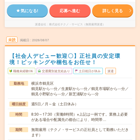
気になる!
応募へ進む
詳しく見る
派遣会社
株式会社テクノ・サービス（無期雇用派遣）
未読
掲載日
2026/08/07
【社会人デビュー歓迎〇】正社員の安定環
境！ピッキングや梱包をお任せ！
職種未経験OK
交通費別途支給あり
土日祝日が休み
派遣
横浜市鶴見区
勤務地
鶴見駅から---分／生麦駅から---分／鶴見市場駅から---分／
鶴見小野駅から---分／新芝浦駅から---分
週5日／月～金（土日休み）
曜日頻度
8:30～17:30（実働8時間）※上記は一例です。業務上必要
時間
がある場合や配属先の都合により、時間帯…
無期雇用（テクノ・サービスの正社員として勤務いただき
期間
ます）