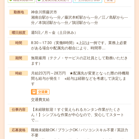
神奈川県藤沢市
勤務地
湘南台駅から---分／藤沢本町駅から---分／江ノ島駅から---
分／本鵠沼駅から---分／鵠沼駅から---分
週5日／月～金（土日休み）
曜日頻度
8:30～17:30（実働8時間）※上記は一例です。業務上必要
時間
がある場合や配属先の都合により、時間帯…
無期雇用（テクノ・サービスの正社員として勤務いただき
期間
ます）
月給23万円～28万円 ★配属先が変更となった際の待機期
時給
間も給与が発生！ ※給与は経験などを考慮して決定しま
す
交通費
交通費支給
【未経験歓迎！すぐ覚えられるカンタン作業がたくさ
仕事内容
ん！】シンプルな作業が中心なので、安心してスタート
で…
職種未経験OK / ブランクOK / パソコンスキル不要 / 英語力
応募資格
不要