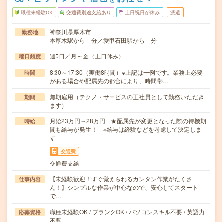
職種未経験OK
交通費別途支給あり
土日祝日が休み
派遣
神奈川県厚木市
勤務地
本厚木駅から---分／愛甲石田駅から---分
週5日／月～金（土日休み）
曜日頻度
8:30～17:30（実働8時間）※上記は一例です。業務上必要
時間
がある場合や配属先の都合により、時間帯…
無期雇用（テクノ・サービスの正社員として勤務いただき
期間
ます）
月給23万円～28万円 ★配属先が変更となった際の待機期
時給
間も給与が発生！ ※給与は経験などを考慮して決定しま
す
交通費
交通費支給
【未経験歓迎！すぐ覚えられるカンタン作業がたくさ
仕事内容
ん！】シンプルな作業が中心なので、安心してスタート
で…
職種未経験OK / ブランクOK / パソコンスキル不要 / 英語力
応募資格
不要