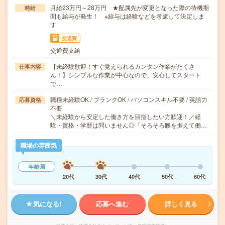
月給23万円～28万円 ★配属先が変更となった際の待機期
時給
間も給与が発生！ ※給与は経験などを考慮して決定しま
す
交通費
交通費支給
【未経験歓迎！すぐ覚えられるカンタン作業がたくさ
仕事内容
ん！】シンプルな作業が中心なので、安心してスタート
で…
職種未経験OK / ブランクOK / パソコンスキル不要 / 英語力
応募資格
不要
＼未経験から安定した働き方を目指したい方歓迎！／経
験・資格・学歴は問いません◎「そろそろ腰を据えて働…
職場の雰囲気
年齢層
20代
30代
40代
50代
60代
気になる!
応募へ進む
詳しく見る