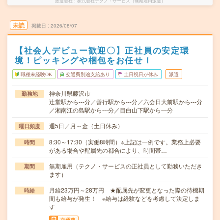
派遣会社
株式会社テクノ・サービス（無期雇用派遣）
未読
掲載日
2026/08/07
【社会人デビュー歓迎〇】正社員の安定環
境！ピッキングや梱包をお任せ！
職種未経験OK
交通費別途支給あり
土日祝日が休み
派遣
神奈川県藤沢市
勤務地
辻堂駅から---分／善行駅から---分／六会日大前駅から---分
／湘南江の島駅から---分／目白山下駅から---分
週5日／月～金（土日休み）
曜日頻度
8:30～17:30（実働8時間）※上記は一例です。業務上必要
時間
がある場合や配属先の都合により、時間帯…
無期雇用（テクノ・サービスの正社員として勤務いただき
期間
ます）
月給23万円～28万円 ★配属先が変更となった際の待機期
時給
間も給与が発生！ ※給与は経験などを考慮して決定しま
す