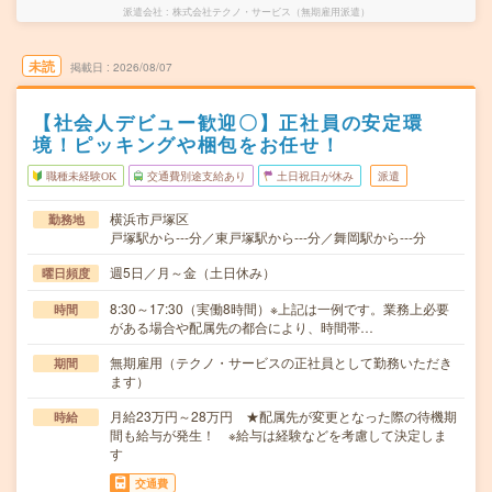
派遣会社
株式会社テクノ・サービス（無期雇用派遣）
未読
掲載日
2026/08/07
【社会人デビュー歓迎〇】正社員の安定環
境！ピッキングや梱包をお任せ！
職種未経験OK
交通費別途支給あり
土日祝日が休み
派遣
横浜市戸塚区
勤務地
戸塚駅から---分／東戸塚駅から---分／舞岡駅から---分
週5日／月～金（土日休み）
曜日頻度
8:30～17:30（実働8時間）※上記は一例です。業務上必要
時間
がある場合や配属先の都合により、時間帯…
無期雇用（テクノ・サービスの正社員として勤務いただき
期間
ます）
月給23万円～28万円 ★配属先が変更となった際の待機期
時給
間も給与が発生！ ※給与は経験などを考慮して決定しま
す
交通費