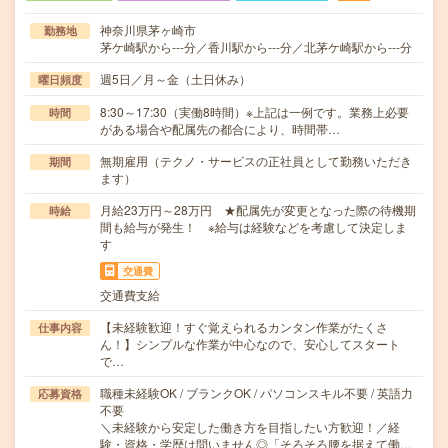
神奈川県茅ヶ崎市
勤務地
茅ケ崎駅から---分／香川駅から---分／北茅ケ崎駅から---分
週5日／月～金（土日休み）
曜日頻度
8:30～17:30（実働8時間）※上記は一例です。業務上必要
時間
がある場合や配属先の都合により、時間帯…
無期雇用（テクノ・サービスの正社員として勤務いただき
期間
ます）
月給23万円～28万円 ★配属先が変更となった際の待機期
時給
間も給与が発生！ ※給与は経験などを考慮して決定しま
す
交通費
交通費支給
【未経験歓迎！すぐ覚えられるカンタン作業がたくさ
仕事内容
ん！】シンプルな作業が中心なので、安心してスタート
で…
職種未経験OK / ブランクOK / パソコンスキル不要 / 英語力
応募資格
不要
＼未経験から安定した働き方を目指したい方歓迎！／経
験・資格・学歴は問いません◎「そろそろ腰を据えて働…