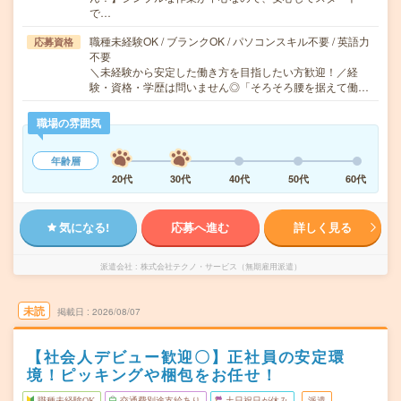
で…
職種未経験OK / ブランクOK / パソコンスキル不要 / 英語力
応募資格
不要
＼未経験から安定した働き方を目指したい方歓迎！／経
験・資格・学歴は問いません◎「そろそろ腰を据えて働…
職場の雰囲気
年齢層
20代
30代
40代
50代
60代
気になる!
応募へ進む
詳しく見る
派遣会社
株式会社テクノ・サービス（無期雇用派遣）
未読
掲載日
2026/08/07
【社会人デビュー歓迎〇】正社員の安定環
境！ピッキングや梱包をお任せ！
職種未経験OK
交通費別途支給あり
土日祝日が休み
派遣