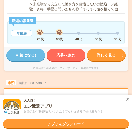
＼未経験から安定した働き方を目指したい方歓迎！／経
験・資格・学歴は問いません◎「そろそろ腰を据えて働…
職場の雰囲気
年齢層
20代
30代
40代
50代
60代
気になる!
応募へ進む
詳しく見る
派遣会社
株式会社テクノ・サービス（無期雇用派遣）
未読
掲載日
2026/08/07
【社会人デビュー歓迎〇】正社員の安定環
大人気！
境！ピッキングや梱包をお任せ！
エン派遣アプリ
派遣のお仕事情報がたくさん！プッシュ通知で受け取ろう！
職種未経験OK
交通費別途支給あり
土日祝日が休み
派遣
神奈川県藤沢市
アプリをダウンロード
勤務地
藤沢駅から---分／長後駅から---分／片瀬江ノ島駅から---分