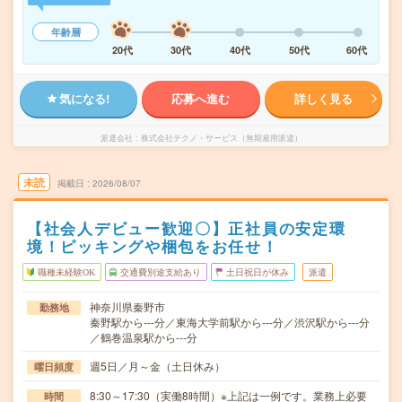
年齢層
20代
30代
40代
50代
60代
気になる!
応募へ進む
詳しく見る
派遣会社
株式会社テクノ・サービス（無期雇用派遣）
未読
掲載日
2026/08/07
【社会人デビュー歓迎〇】正社員の安定環
境！ピッキングや梱包をお任せ！
職種未経験OK
交通費別途支給あり
土日祝日が休み
派遣
神奈川県秦野市
勤務地
秦野駅から---分／東海大学前駅から---分／渋沢駅から---分
／鶴巻温泉駅から---分
週5日／月～金（土日休み）
曜日頻度
8:30～17:30（実働8時間）※上記は一例です。業務上必要
時間