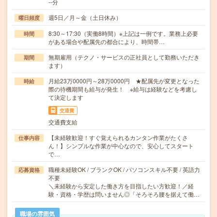
--分
週5日／月～金（土日休み）
曜日頻度
8:30～17:30（実働8時間）※上記は一例です。業務上必要
時間
がある場合や配属先の都合により、時間帯…
無期雇用（テクノ・サービスの正社員として勤務いただき
期間
ます）
月給23万0000円～28万0000円 ★配属先が変更となった
時給
際の待機期間も給与が発生！ ※給与は経験などを考慮し
て決定します
交通費
交通費支給
【未経験歓迎！すぐ覚えられるカンタン作業がたくさ
仕事内容
ん！】シンプルな作業が中心なので、安心してスタート
で…
職種未経験OK / ブランクOK / パソコンスキル不要 / 英語力
応募資格
不要
＼未経験から安定した働き方を目指したい方歓迎！／経
験・資格・学歴は問いません◎「そろそろ腰を据えて働…
職場の雰囲気