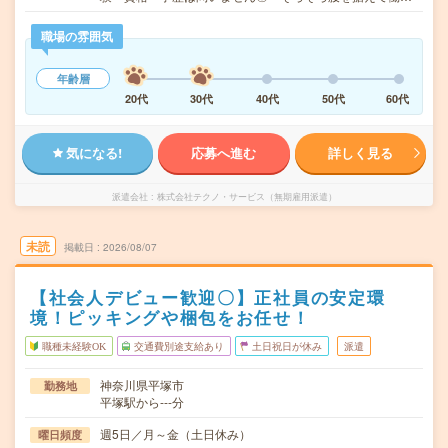
職場の雰囲気
年齢層
20代
30代
40代
50代
60代
気になる!
応募へ進む
詳しく見る
派遣会社
株式会社テクノ・サービス（無期雇用派遣）
未読
掲載日
2026/08/07
【社会人デビュー歓迎〇】正社員の安定環
境！ピッキングや梱包をお任せ！
職種未経験OK
交通費別途支給あり
土日祝日が休み
派遣
神奈川県平塚市
勤務地
平塚駅から---分
週5日／月～金（土日休み）
曜日頻度