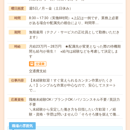
週5日／月～金（土日休み）
曜日頻度
8:30～17:30（実働8時間）※上記は一例です。業務上必要
時間
がある場合や配属先の都合により、時間帯…
無期雇用（テクノ・サービスの正社員として勤務いただき
期間
ます）
月給23万円～28万円 ★配属先が変更となった際の待機期
時給
間も給与が発生！ ※給与は経験などを考慮して決定しま
す
交通費
交通費支給
【未経験歓迎！すぐ覚えられるカンタン作業がたくさ
仕事内容
ん！】シンプルな作業が中心なので、安心してスタート
で…
職種未経験OK / ブランクOK / パソコンスキル不要 / 英語力
応募資格
不要
＼未経験から安定した働き方を目指したい方歓迎！／経
験・資格・学歴は問いません◎「そろそろ腰を据えて働…
職場の雰囲気