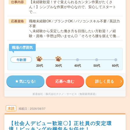
【未経験歓迎！すぐ覚えられるカンタン作業がたくさ
仕事内容
ん！】シンプルな作業が中心なので、安心してスタート
で…
職種未経験OK / ブランクOK / パソコンスキル不要 / 英語力
応募資格
不要
＼未経験から安定した働き方を目指したい方歓迎！／経
験・資格・学歴は問いません◎「そろそろ腰を据えて働…
職場の雰囲気
年齢層
20代
30代
40代
50代
60代
気になる!
応募へ進む
詳しく見る
派遣会社
株式会社テクノ・サービス（無期雇用派遣）
未読
掲載日
2026/08/07
【社会人デビュー歓迎〇】正社員の安定環
境！ピッキングや梱包をお任せ！