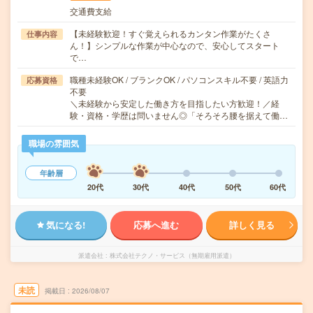
交通費支給
【未経験歓迎！すぐ覚えられるカンタン作業がたくさ
仕事内容
ん！】シンプルな作業が中心なので、安心してスタート
で…
職種未経験OK / ブランクOK / パソコンスキル不要 / 英語力
応募資格
不要
＼未経験から安定した働き方を目指したい方歓迎！／経
験・資格・学歴は問いません◎「そろそろ腰を据えて働…
職場の雰囲気
年齢層
20代
30代
40代
50代
60代
気になる!
応募へ進む
詳しく見る
派遣会社
株式会社テクノ・サービス（無期雇用派遣）
未読
掲載日
2026/08/07