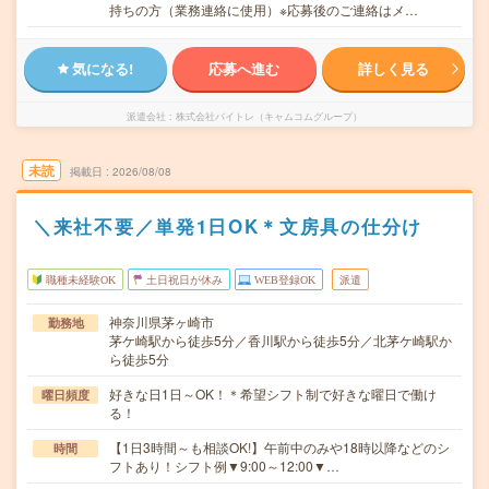
持ちの方（業務連絡に使用）※応募後のご連絡はメ…
気になる!
応募へ進む
詳しく見る
派遣会社
株式会社バイトレ（キャムコムグループ）
未読
掲載日
2026/08/08
＼来社不要／単発1日OK＊文房具の仕分け
職種未経験OK
土日祝日が休み
WEB登録OK
派遣
神奈川県茅ヶ崎市
勤務地
茅ケ崎駅から徒歩5分／香川駅から徒歩5分／北茅ケ崎駅か
ら徒歩5分
好きな日1日～OK！＊希望シフト制で好きな曜日で働け
曜日頻度
る！
【1日3時間～も相談OK!】午前中のみや18時以降などのシ
時間
フトあり！シフト例▼9:00～12:00▼…