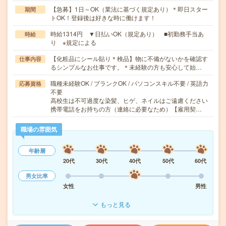
【急募】1日～OK（業法に基づく規定あり）＊即日スター
期間
トOK！登録後は好きな時に働けます！
時給1314円 ▼日払いOK（規定あり） ■初勤務手当あ
時給
り ※規定による
【化粧品にシール貼り＊検品】物に不備がないかを確認す
仕事内容
るシンプルなお仕事です。＊未経験の方も安心して始…
職種未経験OK / ブランクOK / パソコンスキル不要 / 英語力
応募資格
不要
高校生は不可過度な染髪、ヒゲ、ネイルはご遠慮ください
携帯電話をお持ちの方（連絡に必要なため）【雇用契…
職場の雰囲気
年齢層
20代
30代
40代
50代
60代
男女比率
女性
男性
もっと見る