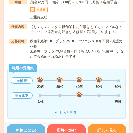
月給32万円 時給1,300円～1,700円 （月給＋各種手当）
時給
交通費
交通費支給
【もくもくカンタン軽作業】お仕事はとてもシンプルなの
仕事内容
でコツコツ業務がお好きな方は長く活躍しています！…
職種未経験OK / ブランクOK / パソコンスキル不要 / 英語力
応募資格
不要
未経験・ブランクOK資格不問！幅広い年代が活躍中！どな
たでも始められるお仕事です
職場の雰囲気
年齢層
20代
30代
40代
50代
60代
男女比率
女性
男性
もっと見る
気になる!
応募へ進む
詳しく見る