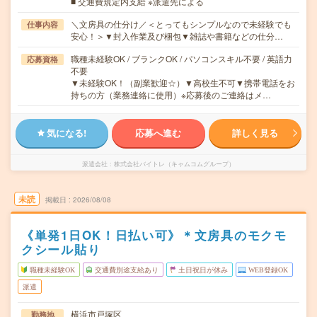
■ 交通費規定内支給 ※派遣先による
＼文房具の仕分け／＜とってもシンプルなので未経験でも
仕事内容
安心！＞▼封入作業及び梱包▼雑誌や書籍などの仕分…
職種未経験OK / ブランクOK / パソコンスキル不要 / 英語力
応募資格
不要
▼未経験OK！（副業歓迎☆）▼高校生不可▼携帯電話をお
持ちの方（業務連絡に使用）※応募後のご連絡はメ…
気になる!
応募へ進む
詳しく見る
派遣会社
株式会社バイトレ（キャムコムグループ）
未読
掲載日
2026/08/08
《単発1日OK！日払い可》＊文房具のモクモ
クシール貼り
職種未経験OK
交通費別途支給あり
土日祝日が休み
WEB登録OK
派遣
横浜市戸塚区
勤務地