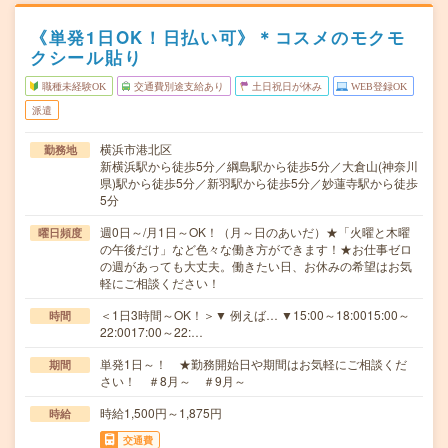
《単発1日OK！日払い可》＊コスメのモクモ
クシール貼り
職種未経験OK
交通費別途支給あり
土日祝日が休み
WEB登録OK
派遣
横浜市港北区
勤務地
新横浜駅から徒歩5分／綱島駅から徒歩5分／大倉山(神奈川
県)駅から徒歩5分／新羽駅から徒歩5分／妙蓮寺駅から徒歩
5分
週0日～/月1日～OK！（月～日のあいだ）★「火曜と木曜
曜日頻度
の午後だけ」など色々な働き方ができます！★お仕事ゼロ
の週があっても大丈夫。働きたい日、お休みの希望はお気
軽にご相談ください！
＜1日3時間～OK！＞▼ 例えば… ▼15:00～18:0015:00～
時間
22:0017:00～22:…
単発1日～！ ★勤務開始日や期間はお気軽にご相談くだ
期間
さい！ ＃8月～ ＃9月～
時給1,500円～1,875円
時給
交通費