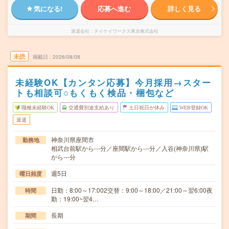
気になる!
応募へ進む
詳しく見る
派遣会社
テイケイワークス東京株式会社
未読
掲載日
2026/08/08
未経験OK【カンタン応募】今月採用→スター
トも相談可○もくもく検品・梱包など
職種未経験OK
交通費別途支給あり
土日祝日が休み
WEB登録OK
派遣
神奈川県座間市
勤務地
相武台前駅から---分／座間駅から---分／入谷(神奈川県)駅
から---分
週5日
曜日頻度
日勤：8:00～17:002交替：9:00～18:00／21:00～翌6:00夜
時間
勤：19:00~翌4…
長期
期間