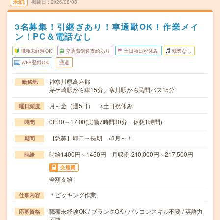
未読
掲載日
2026/08/08
3名募集！引継ぎあり！車通勤OK！作業メイ
ン！PC＆電話なし
職種未経験OK
交通費別途支給あり
土日祝日が休み
残業なし
WEB登録OK
派遣
神奈川県高座郡
勤務地
茅ケ崎駅から車15分／寒川駅から民間バス15分
月～金（週5日） ※土日祝休み
曜日頻度
08:30～17:00(実働7時間30分 休憩1時間)
時間
【急募】即日～長期 ※8月～！
期間
時給1400円～1450円 月収例 210,000円～217,500円
時給
交通費
全額支給
＊ピッキング作業
仕事内容
職種未経験OK / ブランクOK / パソコンスキル不要 / 英語力
応募資格
不要