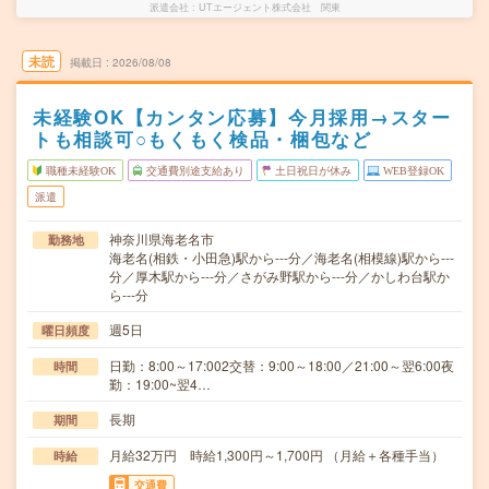
派遣会社
UTエージェント株式会社 関東
未読
掲載日
2026/08/08
未経験OK【カンタン応募】今月採用→スター
トも相談可○もくもく検品・梱包など
職種未経験OK
交通費別途支給あり
土日祝日が休み
WEB登録OK
派遣
神奈川県海老名市
勤務地
海老名(相鉄・小田急)駅から---分／海老名(相模線)駅から---
分／厚木駅から---分／さがみ野駅から---分／かしわ台駅か
ら---分
週5日
曜日頻度
日勤：8:00～17:002交替：9:00～18:00／21:00～翌6:00夜
時間
勤：19:00~翌4…
長期
期間
月給32万円 時給1,300円～1,700円 （月給＋各種手当）
時給
交通費