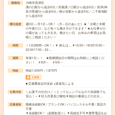
川崎市高津区
勤務地
溝の口駅から徒歩5分／武蔵溝ノ口駅から徒歩5分／高津(神
奈川県)駅から徒歩5分／梶が谷駅から徒歩5分／二子新地駅
から徒歩5分
週0日～/月1日～OK！（月～日のあいだ）★「火曜と木曜
曜日頻度
の午後だけ」など色々な働き方ができます！★お仕事ゼロ
の週があっても大丈夫。働きたい日、お休みの希望はお気
軽にご相談ください！
＜1日3時間～OK！＞▼ 例えば… ▼15:00～18:0015:00～
時間
22:0017:00～22:…
単発1日～！ ★勤務開始日や期間はお気軽にご相談くだ
期間
さい！ ＃8月～ ＃9月～
時給1,500円～1,875円
時給
交通費
■ 交通費規定内支給 ※派遣先による
＼お菓子の仕分け／＜とってもシンプルなので未経験でも
仕事内容
安心！＞▼封入作業及び梱包▼雑誌や書籍などの仕分…
職種未経験OK / ブランクOK / パソコンスキル不要 / 英語力
応募資格
不要
▼未経験OK！（副業歓迎☆）▼高校生不可▼携帯電話をお