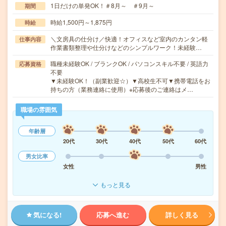
1日だけの単発OK！＃8月～ ＃9月～
期間
時給1,500円～1,875円
時給
＼文房具の仕分け／快適！オフィスなど室内のカンタン軽
仕事内容
作業書類整理や仕分けなどのシンプルワーク！未経験…
職種未経験OK / ブランクOK / パソコンスキル不要 / 英語力
応募資格
不要
▼未経験OK！（副業歓迎☆）▼高校生不可▼携帯電話をお
持ちの方（業務連絡に使用）※応募後のご連絡はメ…
職場の雰囲気
年齢層
20代
30代
40代
50代
60代
男女比率
女性
男性
もっと見る
気になる!
応募へ進む
詳しく見る