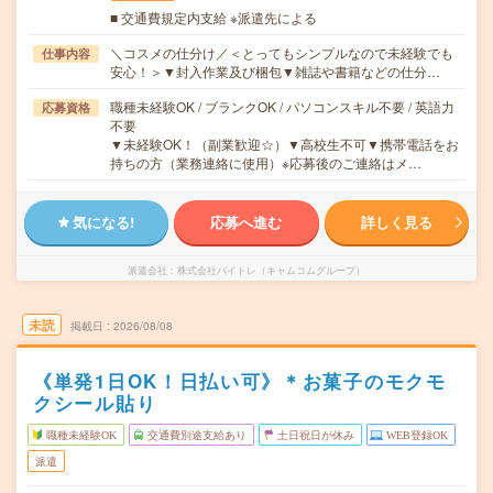
■ 交通費規定内支給 ※派遣先による
＼コスメの仕分け／＜とってもシンプルなので未経験でも
仕事内容
安心！＞▼封入作業及び梱包▼雑誌や書籍などの仕分…
職種未経験OK / ブランクOK / パソコンスキル不要 / 英語力
応募資格
不要
▼未経験OK！（副業歓迎☆）▼高校生不可▼携帯電話をお
持ちの方（業務連絡に使用）※応募後のご連絡はメ…
気になる!
応募へ進む
詳しく見る
派遣会社
株式会社バイトレ（キャムコムグループ）
未読
掲載日
2026/08/08
《単発1日OK！日払い可》＊お菓子のモクモ
クシール貼り
職種未経験OK
交通費別途支給あり
土日祝日が休み
WEB登録OK
派遣