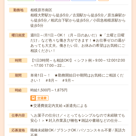
相模原市南区
勤務地
相模大野駅から徒歩5分／古淵駅から徒歩5分／原当麻駅か
ら徒歩5分／相武台下駅から徒歩5分／小田急相模原駅から
徒歩5分
週0日～/月1日～OK！（月～日のあいだ）★「土曜と日曜
曜日頻度
だけ」など色々な働き方ができます！★お仕事ゼロの週が
あっても大丈夫。働きたい日、お休みの希望はお気軽にご
相談ください！
【1日3時間～も相談OK!】＜シフト例＞9:00～12:0012:00
時間
～17:00 17:00～22…
単発1日～！ ★勤務開始日や期間はお気軽にご相談くだ
期間
さい！ ＃8月～ ＃9月～
時給1,500円～1,875円
時給
交通費
■ 交通費規定内支給 ※派遣先による
＼お菓子の仕分け／＜とってもシンプルなので未経験でも
仕事内容
安心！＞▼封入作業及び梱包▼雑誌や書籍などの仕分…
職種未経験OK / ブランクOK / パソコンスキル不要 / 英語力
応募資格
不要