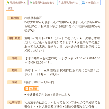
職種未経験OK
交通費別途支給あり
土日祝日が休み
WEB登録OK
派遣
相模原市南区
勤務地
相模大野駅から徒歩5分／古淵駅から徒歩5分／原当麻駅か
ら徒歩5分／相武台下駅から徒歩5分／小田急相模原駅から
徒歩5分
週0日～/月1日～OK！（月～日のあいだ）★「火曜と木曜
曜日頻度
だけ」など色々な働き方ができます！★お仕事ゼロの週が
あっても大丈夫。働きたい日、お休みの希望はお気軽にご
相談ください！
【1日3時間～も相談OK!】＜シフト例＞9:00～12:0010:00
時間
～15:00 12:00～17…
単発1日～！ ★勤務開始日や期間はお気軽にご相談くだ
期間
さい！ ＃8月～ ＃9月～
時給1,500円～1,875円
時給
交通費
■ 交通費規定内支給 ※派遣先による
＼お菓子の仕分け／＜とってもシンプルなので未経験でも
仕事内容
安心！＞▼封入作業及び梱包▼雑誌や書籍などの仕分…