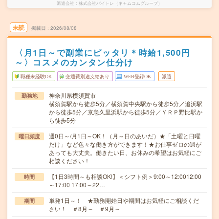
派遣会社
株式会社バイトレ（キャムコムグループ）
未読
掲載日
2026/08/08
〈月1日～で副業にピッタリ＊時給1,500円
～〉コスメのカンタン仕分け
職種未経験OK
交通費別途支給あり
WEB登録OK
派遣
神奈川県横須賀市
勤務地
横須賀駅から徒歩5分／横須賀中央駅から徒歩5分／追浜駅
から徒歩5分／京急久里浜駅から徒歩5分／ＹＲＰ野比駅か
ら徒歩5分
週0日～/月1日～OK！（月～日のあいだ）★「土曜と日曜
曜日頻度
だけ」など色々な働き方ができます！★お仕事ゼロの週が
あっても大丈夫。働きたい日、お休みの希望はお気軽にご
相談ください！
【1日3時間～も相談OK!】＜シフト例＞9:00～12:0012:00
時間
～17:00 17:00～22…
単発1日～！ ★勤務開始日や期間はお気軽にご相談くだ
期間
さい！ ＃8月～ ＃9月～