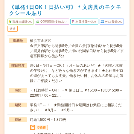
《単発1日OK！日払い可》＊文房具のモクモ
クシール貼り
職種未経験OK
交通費別途支給あり
土日祝日が休み
WEB登録OK
派遣
横浜市金沢区
勤務地
金沢文庫駅から徒歩5分／金沢八景(京急線)駅から徒歩5分
／能見台駅から徒歩5分／海の公園柴口駅から徒歩5分／京
急富岡駅から徒歩5分
週0日～/月1日～OK！（月～日のあいだ）★「火曜と木曜
曜日頻度
の午後だけ」など色々な働き方ができます！★お仕事ゼロ
の週があっても大丈夫。働きたい日、お休みの希望はお気
軽にご相談ください！
＜1日3時間～OK！＞▼ 例えば… ▼15:00～18:0015:00～
時間
22:0017:00～22:…
単発1日～！ ★勤務開始日や期間はお気軽にご相談くだ
期間
さい！ ＃8月～ ＃9月～
時給1,500円～1,875円
時給
交通費