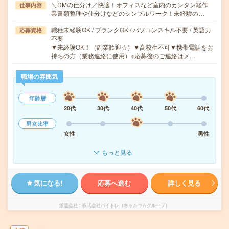
＼DMの仕分け／快適！オフィスなど室内のカンタン軽作
仕事内容
業書類整理や仕分けなどのシンプルワーク！未経験の…
職種未経験OK / ブランクOK / パソコンスキル不要 / 英語力
応募資格
不要
▼未経験OK！（副業歓迎☆）▼高校生不可▼携帯電話をお
持ちの方（業務連絡に使用）※応募後のご連絡はメ…
職場の雰囲気
年齢層
20代
30代
40代
50代
60代
男女比率
女性
男性
もっと見る
気になる!
応募へ進む
詳しく見る
派遣会社
株式会社バイトレ（キャムコムグループ）