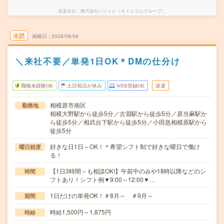
派遣会社
株式会社バイトレ（キャムコムグループ）
未読
掲載日
2026/08/08
＼来社不要／単発1日OK＊DMの仕分け
職種未経験OK
土日祝日が休み
WEB登録OK
派遣
相模原市南区
勤務地
相模大野駅から徒歩5分／古淵駅から徒歩5分／原当麻駅か
ら徒歩5分／相武台下駅から徒歩5分／小田急相模原駅から
徒歩5分
好きな日1日～OK！＊希望シフト制で好きな曜日で働け
曜日頻度
る！
【1日3時間～も相談OK!】午前中のみや18時以降などのシ
時間
フトあり！シフト例▼9:00～12:00▼…
1日だけの単発OK！＃8月～ ＃9月～
期間
時給1,500円～1,875円
時給