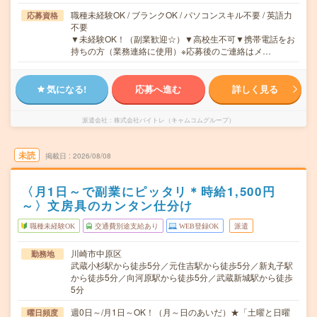
職種未経験OK / ブランクOK / パソコンスキル不要 / 英語力
応募資格
不要
▼未経験OK！（副業歓迎☆）▼高校生不可▼携帯電話をお
持ちの方（業務連絡に使用）※応募後のご連絡はメ…
気になる!
応募へ進む
詳しく見る
派遣会社
株式会社バイトレ（キャムコムグループ）
未読
掲載日
2026/08/08
〈月1日～で副業にピッタリ＊時給1,500円
～〉文房具のカンタン仕分け
職種未経験OK
交通費別途支給あり
WEB登録OK
派遣
川崎市中原区
勤務地
武蔵小杉駅から徒歩5分／元住吉駅から徒歩5分／新丸子駅
から徒歩5分／向河原駅から徒歩5分／武蔵新城駅から徒歩
5分
週0日～/月1日～OK！（月～日のあいだ）★「土曜と日曜
曜日頻度