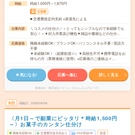
時給1,500円～1,875円
時給
交通費
■ 交通費規定内支給 ※派遣先による
＼コスメの仕分け／＜とってもシンプルなので未経験でも
仕事内容
安心！＞▼封入作業及び梱包▼雑誌や書籍などの仕分…
職種未経験OK / ブランクOK / パソコンスキル不要 / 英語力
応募資格
不要
▼未経験OK！（副業歓迎☆）▼高校生不可▼携帯電話をお
持ちの方（業務連絡に使用）※応募後のご連絡はメ…
気になる!
応募へ進む
詳しく見る
派遣会社
株式会社バイトレ（キャムコムグループ）
未読
掲載日
2026/08/08
〈月1日～で副業にピッタリ＊時給1,500円
～〉お菓子のカンタン仕分け
職種未経験OK
交通費別途支給あり
WEB登録OK
派遣