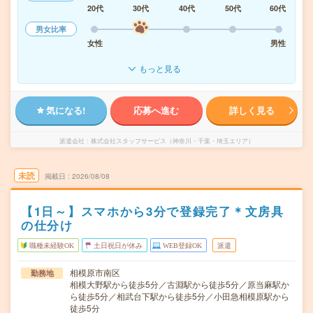
20代
30代
40代
50代
60代
男女比率
女性
男性
もっと見る
気になる!
応募へ進む
詳しく見る
派遣会社
株式会社スタッフサービス（神奈川・千葉・埼玉エリア）
未読
掲載日
2026/08/08
【1日～】スマホから3分で登録完了＊文房具
の仕分け
職種未経験OK
土日祝日が休み
WEB登録OK
派遣
相模原市南区
勤務地
相模大野駅から徒歩5分／古淵駅から徒歩5分／原当麻駅か
ら徒歩5分／相武台下駅から徒歩5分／小田急相模原駅から
徒歩5分