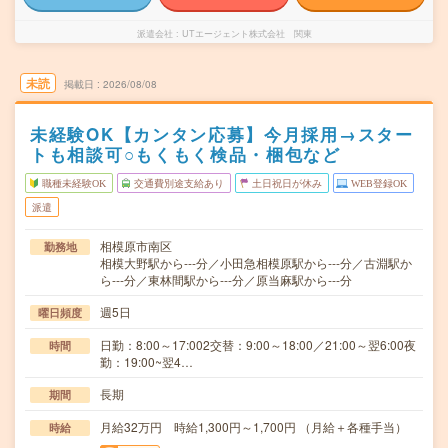
派遣会社
UTエージェント株式会社 関東
未読
掲載日
2026/08/08
未経験OK【カンタン応募】今月採用→スター
トも相談可○もくもく検品・梱包など
職種未経験OK
交通費別途支給あり
土日祝日が休み
WEB登録OK
派遣
相模原市南区
勤務地
相模大野駅から---分／小田急相模原駅から---分／古淵駅か
ら---分／東林間駅から---分／原当麻駅から---分
週5日
曜日頻度
日勤：8:00～17:002交替：9:00～18:00／21:00～翌6:00夜
時間
勤：19:00~翌4…
長期
期間
月給32万円 時給1,300円～1,700円 （月給＋各種手当）
時給