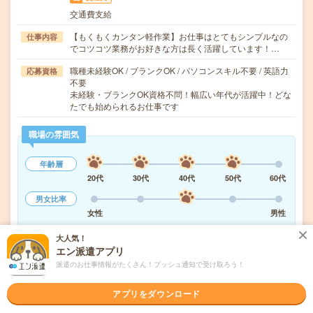
交通費支給
【もくもくカンタン軽作業】お仕事はとてもシンプルなの
仕事内容
でコツコツ業務がお好きな方は長く活躍しています！…
職種未経験OK / ブランクOK / パソコンスキル不要 / 英語力
応募資格
不要
未経験・ブランクOK資格不問！幅広い年代が活躍中！どな
たでも始められるお仕事です
職場の雰囲気
年齢層
20代
30代
40代
50代
60代
男女比率
女性
男性
もっと見る
大人気！
エン派遣アプリ
派遣のお仕事情報がたくさん！プッシュ通知で受け取ろう！
気になる!
応募へ進む
詳しく見る
アプリをダウンロード
派遣会社
UTエージェント株式会社 関東