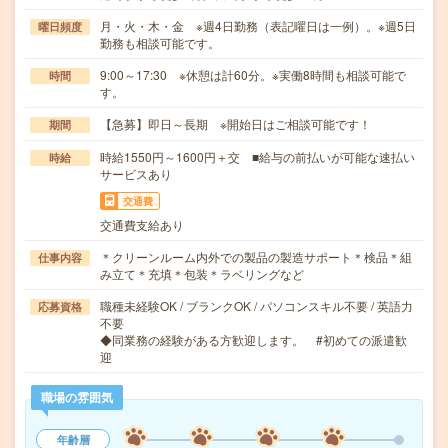
月・火・木・金 ※週4日勤務（表記曜日は一例）。※週5日
曜日頻度
勤務も相談可能です。
9:00～17:30 ※休憩は計60分。※実働8時間も相談可能で
時間
す。
【急募】即日～長期 ※開始日はご相談可能です！
期間
時給1550円～1600円＋交 ■給与の前払いが可能な速払い
時給
サービスあり
交通費
交通費支給あり
＊クリーンルーム内外での製品の製造サポート＊検品＊組
仕事内容
み立て＊充填＊包装＊ラベリングなど
職種未経験OK / ブランクOK / パソコンスキル不要 / 英語力
応募資格
不要
◆同業務の経験がある方歓迎します。 #初めての派遣歓
迎
職場の雰囲気
年齢層