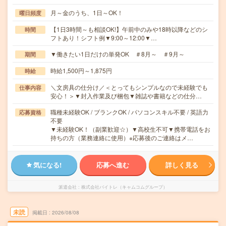
月～金のうち、1日～OK！
曜日頻度
【1日3時間～も相談OK!】午前中のみや18時以降などのシ
時間
フトあり！シフト例▼9:00～12:00▼…
▼働きたい1日だけの単発OK ＃8月～ ＃9月～
期間
時給1,500円～1,875円
時給
＼文房具の仕分け／＜とってもシンプルなので未経験でも
仕事内容
安心！＞▼封入作業及び梱包▼雑誌や書籍などの仕分…
職種未経験OK / ブランクOK / パソコンスキル不要 / 英語力
応募資格
不要
▼未経験OK！（副業歓迎☆）▼高校生不可▼携帯電話をお
持ちの方（業務連絡に使用）※応募後のご連絡はメ…
気になる!
応募へ進む
詳しく見る
派遣会社
株式会社バイトレ（キャムコムグループ）
未読
掲載日
2026/08/08