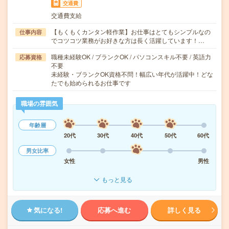
交通費
交通費支給
【もくもくカンタン軽作業】お仕事はとてもシンプルなの
仕事内容
でコツコツ業務がお好きな方は長く活躍しています！…
職種未経験OK / ブランクOK / パソコンスキル不要 / 英語力
応募資格
不要
未経験・ブランクOK資格不問！幅広い年代が活躍中！どな
たでも始められるお仕事です
職場の雰囲気
年齢層
20代
30代
40代
50代
60代
男女比率
女性
男性
もっと見る
気になる!
応募へ進む
詳しく見る