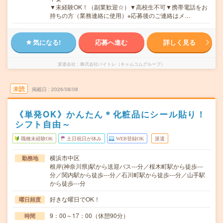
▼未経験OK！（副業歓迎☆）▼高校生不可▼携帯電話をお
持ちの方（業務連絡に使用）※応募後のご連絡はメ…
気になる!
応募へ進む
詳しく見る
派遣会社
株式会社バイトレ（キャムコムグループ）
未読
掲載日
2026/08/08
《単発OK》かんたん＊化粧品にシール貼り！
シフト自由～
職種未経験OK
土日祝日が休み
WEB登録OK
派遣
横浜市中区
勤務地
根岸(神奈川県)駅から送迎バス---分／桜木町駅から徒歩---
分／関内駅から徒歩---分／石川町駅から徒歩---分／山手駅
から徒歩---分
好きな曜日でOK！
曜日頻度
9：00～17：00（休憩90分）
時間