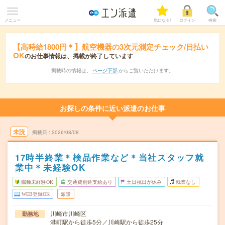
メニュー
気になる!
ログイン
検索
【高時給1800円＊】航空機器の3次元測定チェック/日払い
OK
のお仕事情報は、掲載が終了しています
掲載時の情報は、
ページ下部
からご覧いただけます。
お探しの条件に近い派遣のお仕事
未読
掲載日
2026/08/08
17時半終業＊検品作業など＊当社スタッフ就
業中＊未経験OK
職種未経験OK
交通費別途支給あり
土日祝日が休み
残業なし
WEB登録OK
派遣
川崎市川崎区
勤務地
港町駅から徒歩5分／川崎駅から徒歩25分