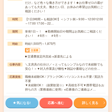
だけ」など色々な働き方ができます！★お仕事ゼロの週が
あっても大丈夫。働きたい日、お休みの希望はお気軽にご
相談ください！
【1日3時間～も相談OK!】＜シフト例＞9:00～12:0012:00
時間
～17:00 17:00～22…
単発1日～！ ★勤務開始日や期間はお気軽にご相談くだ
期間
さい！ ＃8月～ ＃9月～
時給1,500円～1,875円
時給
交通費
■ 交通費規定内支給 ※派遣先による
＼文房具の仕分け／＜とってもシンプルなので未経験でも
仕事内容
安心！＞▼封入作業及び梱包▼雑誌や書籍などの仕分…
職種未経験OK / ブランクOK / パソコンスキル不要 / 英語力
応募資格
不要
▼未経験OK！（副業歓迎☆）▼高校生不可▼携帯電話をお
持ちの方（業務連絡に使用）※応募後のご連絡はメ…
気になる!
応募へ進む
詳しく見る