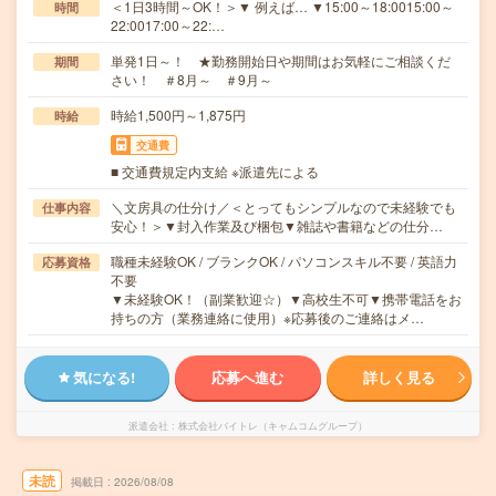
＜1日3時間～OK！＞▼ 例えば… ▼15:00～18:0015:00～
時間
22:0017:00～22:…
単発1日～！ ★勤務開始日や期間はお気軽にご相談くだ
期間
さい！ ＃8月～ ＃9月～
時給1,500円～1,875円
時給
交通費
■ 交通費規定内支給 ※派遣先による
＼文房具の仕分け／＜とってもシンプルなので未経験でも
仕事内容
安心！＞▼封入作業及び梱包▼雑誌や書籍などの仕分…
職種未経験OK / ブランクOK / パソコンスキル不要 / 英語力
応募資格
不要
▼未経験OK！（副業歓迎☆）▼高校生不可▼携帯電話をお
持ちの方（業務連絡に使用）※応募後のご連絡はメ…
気になる!
応募へ進む
詳しく見る
派遣会社
株式会社バイトレ（キャムコムグループ）
未読
掲載日
2026/08/08