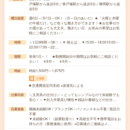
戸塚駅から徒歩5分／東戸塚駅から徒歩5分／舞岡駅から徒
歩5分
週0日～/月1日～OK！（月～日のあいだ）★「火曜と木曜
曜日頻度
の午後だけ」など色々な働き方ができます！★お仕事ゼロ
の週があっても大丈夫。働きたい日、お休みの希望はお気
軽にご相談ください！
＜1日3時間～OK！＞▼ 例えば… ▼15:00～18:0015:00～
時間
22:0017:00～22:…
単発1日～！ ★勤務開始日や期間はお気軽にご相談くだ
期間
さい！ ＃8月～ ＃9月～
時給1,500円～1,875円
時給
交通費
■ 交通費規定内支給 ※派遣先による
＼文房具の仕分け／＜とってもシンプルなので未経験でも
仕事内容
安心！＞▼封入作業及び梱包▼雑誌や書籍などの仕分…
職種未経験OK / ブランクOK / パソコンスキル不要 / 英語力
応募資格
不要
▼未経験OK！（副業歓迎☆）▼高校生不可▼携帯電話をお
持ちの方（業務連絡に使用）※応募後のご連絡はメ…