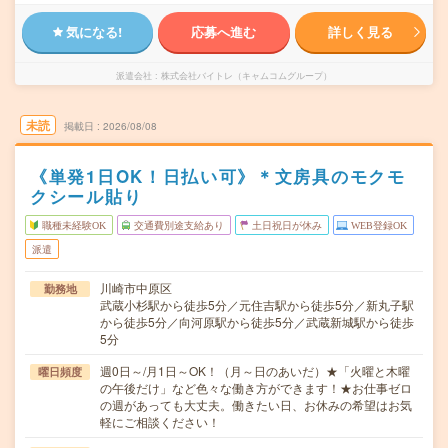
気になる!
応募へ進む
詳しく見る
派遣会社
株式会社バイトレ（キャムコムグループ）
未読
掲載日
2026/08/08
《単発1日OK！日払い可》＊文房具のモクモ
クシール貼り
職種未経験OK
交通費別途支給あり
土日祝日が休み
WEB登録OK
派遣
川崎市中原区
勤務地
武蔵小杉駅から徒歩5分／元住吉駅から徒歩5分／新丸子駅
から徒歩5分／向河原駅から徒歩5分／武蔵新城駅から徒歩
5分
週0日～/月1日～OK！（月～日のあいだ）★「火曜と木曜
曜日頻度
の午後だけ」など色々な働き方ができます！★お仕事ゼロ
の週があっても大丈夫。働きたい日、お休みの希望はお気
軽にご相談ください！