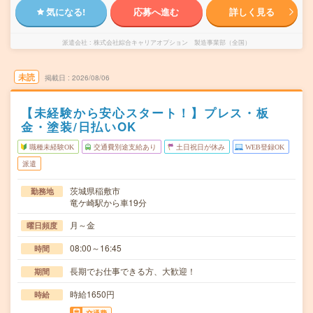
気になる!
応募へ進む
詳しく見る
派遣会社
株式会社綜合キャリアオプション 製造事業部（全国）
未読
掲載日
2026/08/06
【未経験から安心スタート！】プレス・板
金・塗装/日払いOK
職種未経験OK
交通費別途支給あり
土日祝日が休み
WEB登録OK
派遣
茨城県稲敷市
勤務地
竜ケ崎駅から車19分
月～金
曜日頻度
08:00～16:45
時間
長期でお仕事できる方、大歓迎！
期間
時給1650円
時給