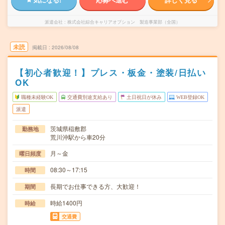
派遣会社
株式会社綜合キャリアオプション 製造事業部（全国）
未読
掲載日
2026/08/08
【初心者歓迎！】プレス・板金・塗装/日払い
OK
職種未経験OK
交通費別途支給あり
土日祝日が休み
WEB登録OK
派遣
茨城県稲敷郡
勤務地
荒川沖駅から車20分
月～金
曜日頻度
08:30～17:15
時間
長期でお仕事できる方、大歓迎！
期間
時給1400円
時給
交通費