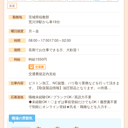
派遣
茨城県稲敷郡
勤務地
荒川沖駅から車19分
月～金
曜日頻度
08:00～17:0017:00～02:00
時間
長期でお仕事できる方、大歓迎！
期間
時給1550円
時給
交通費
交通費規定内支給
ピストン加工、NC旋盤、バリ取り業務などを行って頂きま
仕事内容
す。【取扱製品情報】油圧部品となります。≪待遇…
職種未経験OK / ブランクOK / 英語力不要
応募資格
◆未経験OK！〇まずは事前登録だけでもOK！履歴書不要
で気軽にオンライン登録★氏名・職種などを入力す…
職場の雰囲気