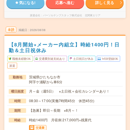
気になる!
応募へ進む
詳しく見る
派遣会社
パーソルテンプスタッフ株式会社 北関東エリア
未読
掲載日
2026/08/08
【8月開始×メーカー内組立】時給1400円！日
勤＆土日祝休み
職種未経験OK
交通費別途支給あり
土日祝日が休み
WEB登録OK
派遣
茨城県ひたちなか市
勤務地
阿字ケ浦駅から車6分
月～金（週5日） ※土日祝＋会社カレンダーあり！
曜日頻度
08:30～17:00(実働7時間45分 休憩45分)
時間
【急募】即日～長期 ※8月～！
期間
時給1400円 月収例 217,000円+残業代
時給
交通費