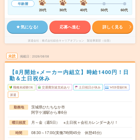
年齢層
20代
30代
40代
50代
60代
気になる!
応募へ進む
詳しく見る
派遣会社
株式会社綜合キャリアオプション 製造事業部（全国）
未読
掲載日
2026/08/08
【8月開始×メーカー内組立】時給1400円！日
勤＆土日祝休み
職種未経験OK
交通費別途支給あり
土日祝日が休み
WEB登録OK
派遣
茨城県ひたちなか市
勤務地
阿字ケ浦駅から車6分
月～金（週5日） ※土日祝＋会社カレンダーあり！
曜日頻度
08:30～17:00(実働7時間45分 休憩45分)
時間