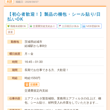
未読
掲載日
2026/08/07
【初心者歓迎！】製品の梱包・シール貼り/日
払いOK
職種未経験OK
交通費別途支給あり
土日祝日が休み
WEB登録OK
派遣
茨城県結城市
勤務地
結城駅から車8分
月～金
曜日頻度
16:45～01:30
時間
長期でお仕事できる方、大歓迎！
期間
時給1550円
時給
交通費
交通費規定内支給
エアフィルタ製造補助。業務用エアフィルタの仕上げ、梱
仕事内容
包、シール貼り、材料受入れ作業をしていただきます…