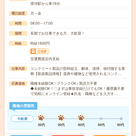
滑河駅から車16分
月～金
曜日頻度
08:00～17:00
時間
長期でお仕事できる方、大歓迎！
期間
時給1600円
時給
交通費
交通費規定内支給
コンクリート製品の型枠組立、解体、清掃、他付随する業
仕事内容
務【取扱製品情報】道路や建物など使用されるコンク…
職種未経験OK / ブランクOK / 英語力不要
応募資格
◆未経験OK！〇まずは事前登録だけでもOK！履歴書不要
で気軽にオンライン登録★氏名・職種などを入力す…
職場の雰囲気
年齢層
20代
30代
40代
50代
60代