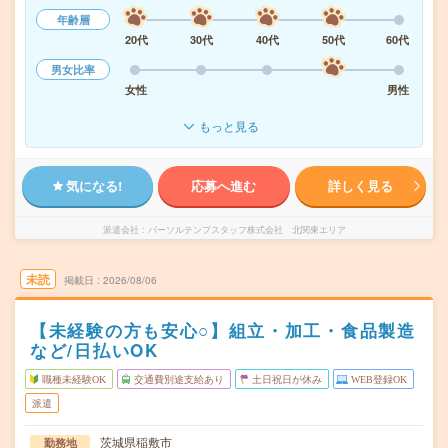
年齢層
20代
30代
40代
50代
60代
男女比率
女性
男性
もっと見る
気になる!
応募へ進む
詳しく見る
派遣会社
パーソルテンプスタッフ株式会社 北関東エリア
未読
掲載日
2026/08/06
【未経験の方も安心○】組立・加工・食品製造
など/日払いOK
職種未経験OK
交通費別途支給あり
土日祝日が休み
WEB登録OK
派遣
茨城県稲敷市
勤務地