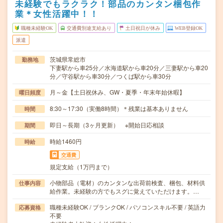
未経験でもラクラク！部品のカンタン梱包作
業＊女性活躍中！！
職種未経験OK
交通費別途支給あり
土日祝日が休み
WEB登録OK
派遣
茨城県常総市
勤務地
下妻駅から車25分／水海道駅から車20分／三妻駅から車20
分／守谷駅から車30分／つくば駅から車30分
月～金【土日祝休み、GW・夏季・年末年始休暇】
曜日頻度
8:30～17:30（実働8時間）＊残業は基本ありません
時間
即日～長期（3ヶ月更新） ※開始日応相談
期間
時給1460円
時給
交通費
規定支給（1万円まで）
小物部品（電材）のカンタンな出荷前検査、梱包、材料供
仕事内容
給作業。未経験の方でもスグに覚えていただけます。…
職種未経験OK / ブランクOK / パソコンスキル不要 / 英語力
応募資格
不要