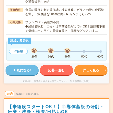
交通費規定内支給
金属の温度を測る温度計の検査業務。ガラスの管に金属線
仕事内容
を通し、温度計を20cm程度～60センチくらいの…
ブランクOK / 英語力不要
応募資格
◆経験者歓迎！〇まずは事前登録だけでもOK！履歴書不要
で気軽にオンライン登録★氏名・職種などを入力す…
職場の雰囲気
年齢層
20代
30代
40代
50代
60代
気になる!
応募へ進む
詳しく見る
派遣会社
株式会社綜合キャリアオプション 製造事業部（全国）
未読
掲載日
2026/08/07
【未経験スタートOK！】半導体基板の研削・
研磨・洗浄・検査/日払いOK