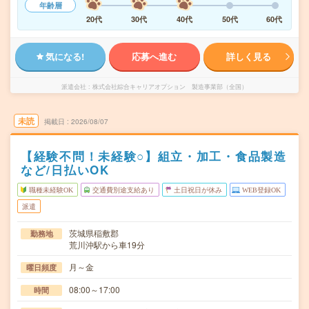
年齢層
20代
30代
40代
50代
60代
気になる!
応募へ進む
詳しく見る
派遣会社
株式会社綜合キャリアオプション 製造事業部（全国）
未読
掲載日
2026/08/07
【経験不問！未経験○】組立・加工・食品製造
など/日払いOK
職種未経験OK
交通費別途支給あり
土日祝日が休み
WEB登録OK
派遣
茨城県稲敷郡
勤務地
荒川沖駅から車19分
月～金
曜日頻度
08:00～17:00
時間