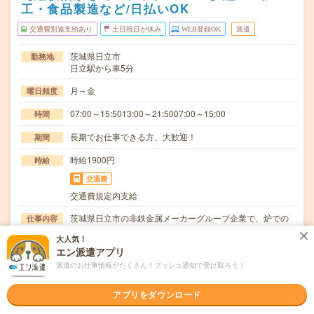
工・食品製造など/日払いOK
交通費別途支給あり
土日祝日が休み
WEB登録OK
派遣
茨城県日立市
勤務地
日立駅から車5分
月～金
曜日頻度
07:00～15:5013:00～21:5007:00～15:00
時間
長期でお仕事できる方、大歓迎！
期間
時給1900円
時給
交通費
交通費規定内支給
茨城県日立市の非鉄金属メーカーグループ企業で、炉での
仕事内容
原料溶解と精錬を行い、不純物を除去した溶融金属の…
大人気！
エン派遣アプリ
ブランクOK / 英語力不要
応募資格
◆経験者歓迎！◆ExcelやWordの操作できる方歓迎！〇ま
派遣のお仕事情報がたくさん！プッシュ通知で受け取ろう！
ずは事前登録だけでもOK！履歴書不要で気…
アプリをダウンロード
職場の雰囲気