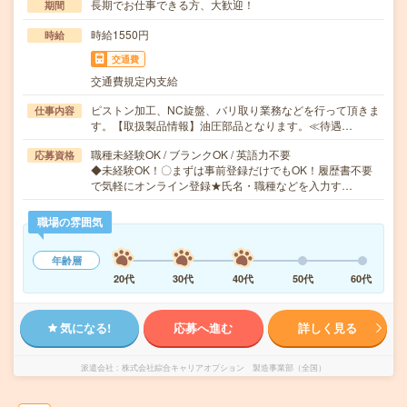
長期でお仕事できる方、大歓迎！
期間
時給1550円
時給
交通費
交通費規定内支給
ピストン加工、NC旋盤、バリ取り業務などを行って頂きま
仕事内容
す。【取扱製品情報】油圧部品となります。≪待遇…
職種未経験OK / ブランクOK / 英語力不要
応募資格
◆未経験OK！〇まずは事前登録だけでもOK！履歴書不要
で気軽にオンライン登録★氏名・職種などを入力す…
職場の雰囲気
年齢層
20代
30代
40代
50代
60代
気になる!
応募へ進む
詳しく見る
派遣会社
株式会社綜合キャリアオプション 製造事業部（全国）