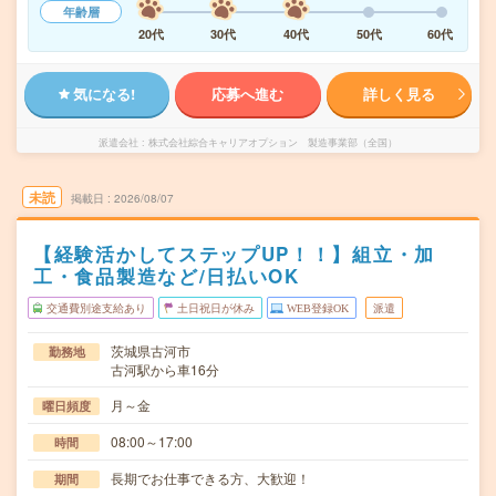
年齢層
20代
30代
40代
50代
60代
気になる!
応募へ進む
詳しく見る
派遣会社
株式会社綜合キャリアオプション 製造事業部（全国）
未読
掲載日
2026/08/07
【経験活かしてステップUP！！】組立・加
工・食品製造など/日払いOK
交通費別途支給あり
土日祝日が休み
WEB登録OK
派遣
茨城県古河市
勤務地
古河駅から車16分
月～金
曜日頻度
08:00～17:00
時間
長期でお仕事できる方、大歓迎！
期間