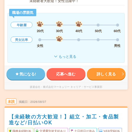
未経験者大歓迎！女性活躍中！
職場の雰囲気
年齢層
20代
30代
40代
50代
60代
男女比率
女性
男性
もっと見る
気になる!
応募へ進む
詳しく見る
派遣会社
株式会社マーキュリー キャリア・サービス事業部
未読
掲載日
2026/08/07
【未経験の方大歓迎！】組立・加工・食品製
造など/日払いOK
職種未経験OK
交通費別途支給あり
土日祝日が休み
WEB登録OK