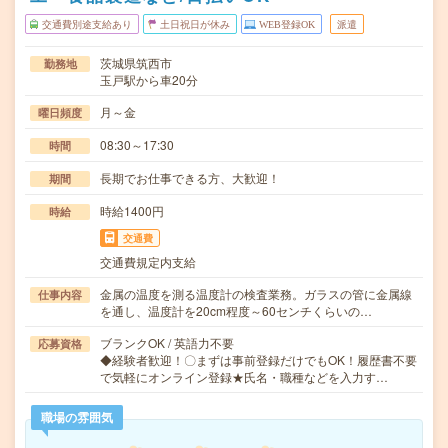
交通費別途支給あり
土日祝日が休み
WEB登録OK
派遣
茨城県筑西市
勤務地
玉戸駅から車20分
月～金
曜日頻度
08:30～17:30
時間
長期でお仕事できる方、大歓迎！
期間
時給1400円
時給
交通費
交通費規定内支給
金属の温度を測る温度計の検査業務。ガラスの管に金属線
仕事内容
を通し、温度計を20cm程度～60センチくらいの…
ブランクOK / 英語力不要
応募資格
◆経験者歓迎！〇まずは事前登録だけでもOK！履歴書不要
で気軽にオンライン登録★氏名・職種などを入力す…
職場の雰囲気