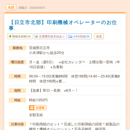
未読
掲載日
2026/08/07
【日立市北部】印刷機械オペレーターのお仕
事
職種未経験OK
交通費別途支給あり
WEB登録OK
派遣
茨城県日立市
勤務地
小木津駅から徒歩25分
月～金（週5日） ※会社カレンダー 土曜出勤一部有（年
曜日頻度
16日前後） ※当番制
06:00～15:00(実働8時間 休憩1時間)14:40～23:40(実働8
時間
時間 休憩1時間)※繁…
【急募】即日～長期 ※8月～！
期間
時給1350円
時給
交通費
全額支給
＊印刷用紙のセット＊完成した印刷用紙の回収＊紙製品の
仕事内容
梱包＊機械オペレーション＊不良品検収、確認等