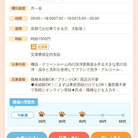
月～金
曜日頻度
09:00～18:0007:00～16:0015:00～00:00
時間
長期でお仕事できる方、大歓迎！
期間
時給1500円
時給
交通費
交通費規定内支給
機器・クリーンルーム内の洗浄業務薬を作る大きな窯の洗
仕事内容
浄・温水と洗剤を使用してブラシで洗浄・アルコール…
職種未経験OK / ブランクOK / 英語力不要
応募資格
◆未経験OK！〇まずは事前登録だけでもOK！履歴書不要
で気軽にオンライン登録★氏名・職種などを入力す…
職場の雰囲気
年齢層
20代
30代
40代
50代
60代
気になる!
応募へ進む
詳しく見る