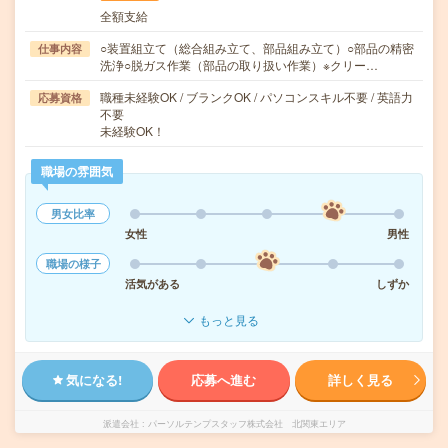
全額支給
○装置組立て（総合組み立て、部品組み立て）○部品の精密
仕事内容
洗浄○脱ガス作業（部品の取り扱い作業）※クリー…
職種未経験OK / ブランクOK / パソコンスキル不要 / 英語力
応募資格
不要
未経験OK！
職場の雰囲気
男女比率
女性
男性
職場の様子
活気がある
しずか
もっと見る
気になる!
応募へ進む
詳しく見る
派遣会社
パーソルテンプスタッフ株式会社 北関東エリア