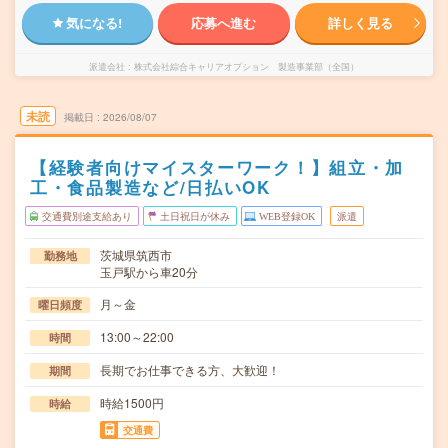
気になる!
応募へ進む
詳しく見る
派遣会社
株式会社綜合キャリアオプション 製造事業部（全国）
未読
掲載日
2026/08/07
【経験者向けマイスターワーク！】組立・加
工・食品製造など/日払いOK
交通費別途支給あり
土日祝日が休み
WEB登録OK
派遣
茨城県筑西市
勤務地
玉戸駅から車20分
月～金
曜日頻度
13:00～22:00
時間
長期でお仕事できる方、大歓迎！
期間
時給1500円
時給
交通費