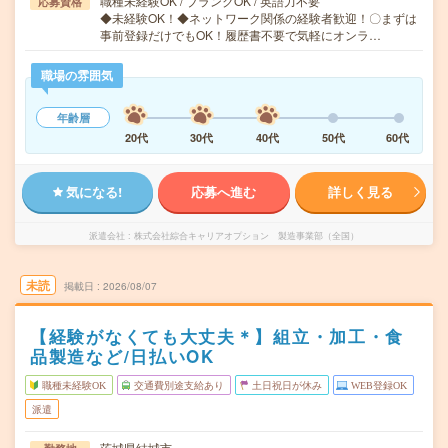
職種未経験OK / ブランクOK / 英語力不要
応募資格
◆未経験OK！◆ネットワーク関係の経験者歓迎！〇まずは
事前登録だけでもOK！履歴書不要で気軽にオンラ…
職場の雰囲気
年齢層
20代
30代
40代
50代
60代
気になる!
応募へ進む
詳しく見る
派遣会社
株式会社綜合キャリアオプション 製造事業部（全国）
未読
掲載日
2026/08/07
【経験がなくても大丈夫＊】組立・加工・食
品製造など/日払いOK
職種未経験OK
交通費別途支給あり
土日祝日が休み
WEB登録OK
派遣
茨城県結城市