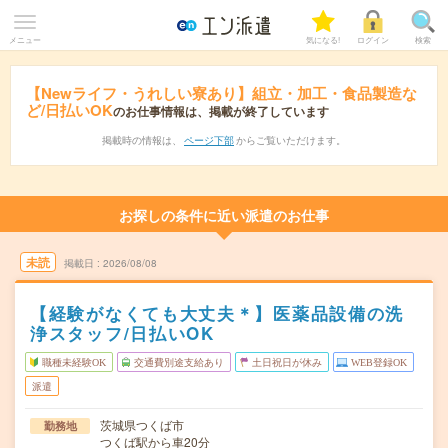
メニュー
気になる!
ログイン
検索
【Newライフ・うれしい寮あり】組立・加工・食品製造な
ど/日払いOK
のお仕事情報は、掲載が終了しています
掲載時の情報は、
ページ下部
からご覧いただけます。
お探しの条件に近い派遣のお仕事
未読
掲載日
2026/08/08
【経験がなくても大丈夫＊】医薬品設備の洗
浄スタッフ/日払いOK
職種未経験OK
交通費別途支給あり
土日祝日が休み
WEB登録OK
派遣
茨城県つくば市
勤務地
つくば駅から車20分