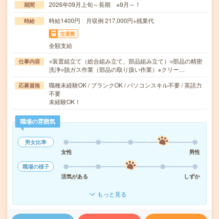
2026年09月上旬～長期 ※9月～！
期間
時給1400円 月収例 217,000円+残業代
時給
交通費
全額支給
○装置組立て（総合組み立て、部品組み立て）○部品の精密
仕事内容
洗浄○脱ガス作業（部品の取り扱い作業）※クリー…
職種未経験OK / ブランクOK / パソコンスキル不要 / 英語力
応募資格
不要
未経験OK！
職場の雰囲気
男女比率
女性
男性
職場の様子
活気がある
しずか
もっと見る