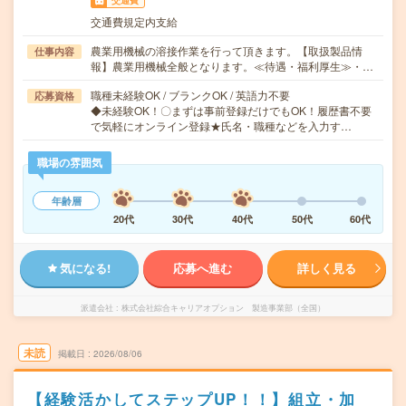
交通費
交通費規定内支給
農業用機械の溶接作業を行って頂きます。【取扱製品情
仕事内容
報】農業用機械全般となります。≪待遇・福利厚生≫・…
職種未経験OK / ブランクOK / 英語力不要
応募資格
◆未経験OK！〇まずは事前登録だけでもOK！履歴書不要
で気軽にオンライン登録★氏名・職種などを入力す…
職場の雰囲気
年齢層
20代
30代
40代
50代
60代
気になる!
応募へ進む
詳しく見る
派遣会社
株式会社綜合キャリアオプション 製造事業部（全国）
未読
掲載日
2026/08/06
【経験活かしてステップUP！！】組立・加