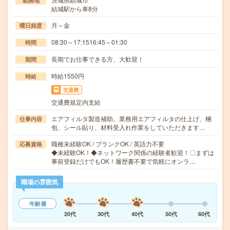
勤務地
結城駅から車8分
月～金
曜日頻度
08:30～17:1516:45～01:30
時間
長期でお仕事できる方、大歓迎！
期間
時給1550円
時給
交通費
交通費規定内支給
エアフィルタ製造補助。業務用エアフィルタの仕上げ、梱
仕事内容
包、シール貼り、材料受入れ作業をしていただきます…
職種未経験OK / ブランクOK / 英語力不要
応募資格
◆未経験OK！◆ネットワーク関係の経験者歓迎！〇まずは
事前登録だけでもOK！履歴書不要で気軽にオンラ…
職場の雰囲気
年齢層
20代
30代
40代
50代
60代