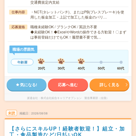
交通費規定内支給
・NCT(タレットパンチ)、またはPB(プレスブレーキ)を使
仕事内容
用した板金加工・上記で加工した板金のバリ…
職種未経験OK / ブランクOK / 英語力不要
応募資格
◆未経験OK！◆ExcelやWordの操作できる方歓迎！〇まず
は事前登録だけでもOK！履歴書不要で気…
職場の雰囲気
年齢層
20代
30代
40代
50代
60代
気になる!
応募へ進む
詳しく見る
派遣会社
株式会社綜合キャリアオプション 製造事業部（全国）
未読
掲載日
2026/08/08
【さらにスキルUP！経験者歓迎！】組立・加
工・食品製造など/日払いOK