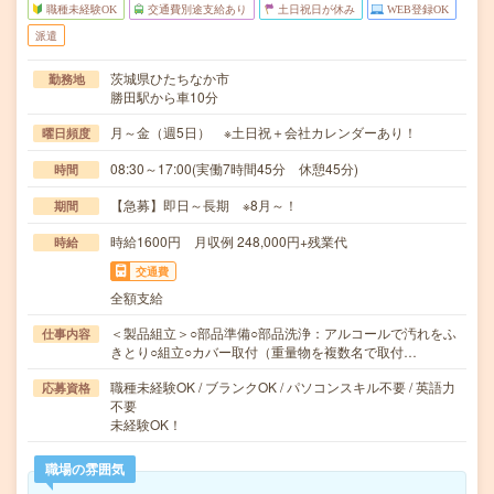
職種未経験OK
交通費別途支給あり
土日祝日が休み
WEB登録OK
派遣
茨城県ひたちなか市
勤務地
勝田駅から車10分
月～金（週5日） ※土日祝＋会社カレンダーあり！
曜日頻度
08:30～17:00(実働7時間45分 休憩45分)
時間
【急募】即日～長期 ※8月～！
期間
時給1600円 月収例 248,000円+残業代
時給
交通費
全額支給
＜製品組立＞○部品準備○部品洗浄：アルコールで汚れをふ
仕事内容
きとり○組立○カバー取付（重量物を複数名で取付…
職種未経験OK / ブランクOK / パソコンスキル不要 / 英語力
応募資格
不要
未経験OK！
職場の雰囲気