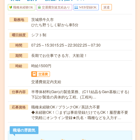
職種未経験OK
交通費別途支給あり
WEB登録OK
派遣
茨城県牛久市
勤務地
ひたち野うしく駅から車5分
シフト制
曜日頻度
07:25～15:3015:25～22:3022:25～07:30
時間
長期でお仕事できる方、大歓迎！
期間
時給1500円
時給
交通費
交通費規定内支給
半導体材料(Gan)の製造業務、(C11結晶をGan基板にする)
仕事内容
下記が製造の具体的な工程。(工程A)…
職種未経験OK / ブランクOK / 英語力不要
応募資格
◆未経験OK！〇まずは事前登録だけでもOK！履歴書不要
で気軽にオンライン登録★氏名・職種などを入力す…
職場の雰囲気