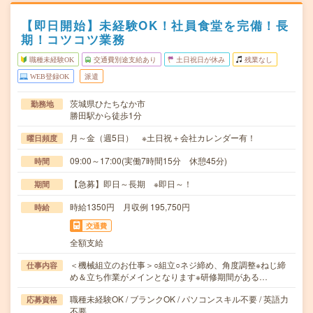
【即日開始】未経験OK！社員食堂を完備！長
期！コツコツ業務
職種未経験OK
交通費別途支給あり
土日祝日が休み
残業なし
WEB登録OK
派遣
茨城県ひたちなか市
勤務地
勝田駅から徒歩1分
月～金（週5日） ※土日祝＋会社カレンダー有！
曜日頻度
09:00～17:00(実働7時間15分 休憩45分)
時間
【急募】即日～長期 ※即日～！
期間
時給1350円 月収例 195,750円
時給
交通費
全額支給
＜機械組立のお仕事＞○組立○ネジ締め、角度調整※ねじ締
仕事内容
め＆立ち作業がメインとなります※研修期間がある…
職種未経験OK / ブランクOK / パソコンスキル不要 / 英語力
応募資格
不要