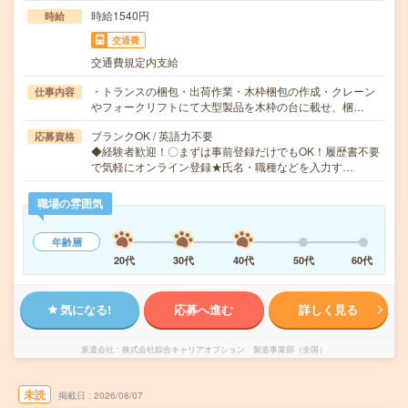
時給1540円
時給
交通費
交通費規定内支給
・トランスの梱包・出荷作業・木枠梱包の作成・クレーン
仕事内容
やフォークリフトにて大型製品を木枠の台に載せ、梱…
ブランクOK / 英語力不要
応募資格
◆経験者歓迎！〇まずは事前登録だけでもOK！履歴書不要
で気軽にオンライン登録★氏名・職種などを入力す…
職場の雰囲気
年齢層
20代
30代
40代
50代
60代
気になる!
応募へ進む
詳しく見る
派遣会社
株式会社綜合キャリアオプション 製造事業部（全国）
未読
掲載日
2026/08/07