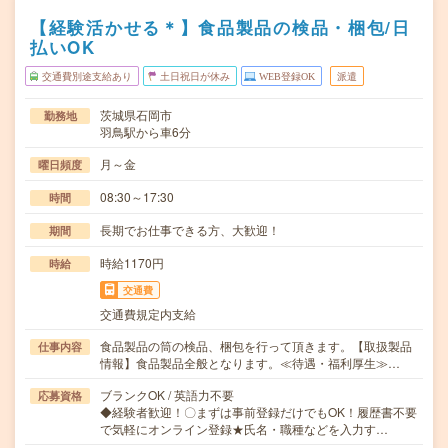
【経験活かせる＊】食品製品の検品・梱包/日
払いOK
交通費別途支給あり
土日祝日が休み
WEB登録OK
派遣
茨城県石岡市
勤務地
羽鳥駅から車6分
月～金
曜日頻度
08:30～17:30
時間
長期でお仕事できる方、大歓迎！
期間
時給1170円
時給
交通費
交通費規定内支給
食品製品の筒の検品、梱包を行って頂きます。【取扱製品
仕事内容
情報】食品製品全般となります。≪待遇・福利厚生≫…
ブランクOK / 英語力不要
応募資格
◆経験者歓迎！〇まずは事前登録だけでもOK！履歴書不要
で気軽にオンライン登録★氏名・職種などを入力す…