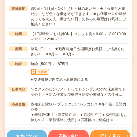
週0日～/月1日～OK！（月～日のあいだ）★「火曜と木曜
曜日頻度
だけ」など色々な働き方ができます！★お仕事ゼロの週が
あっても大丈夫。働きたい日、お休みの希望はお気軽にご
相談ください！
【1日3時間～も相談OK!】＜シフト例＞9:00～12:0010:00
時間
～15:00 12:00～17…
単発1日～！ ★勤務開始日や期間はお気軽にご相談くだ
期間
さい！ ＃8月～ ＃9月～
時給1,500円～1,875円
時給
交通費
■ 交通費規定内支給 ※派遣先による
＼コスメの仕分け／＜とってもシンプルなので未経験でも
仕事内容
安心！＞▼封入作業及び梱包▼雑誌や書籍などの仕分…
職種未経験OK / ブランクOK / パソコンスキル不要 / 英語力
応募資格
不要
▼未経験OK！（副業歓迎☆）▼高校生不可▼携帯電話をお
持ちの方（業務連絡に使用）※応募後のご連絡はメ…
気になる!
応募へ進む
詳しく見る