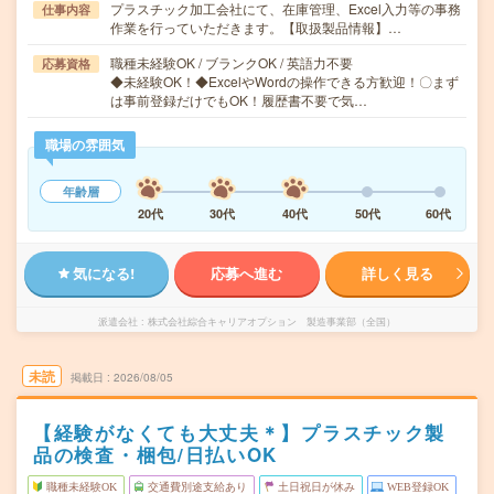
プラスチック加工会社にて、在庫管理、Excel入力等の事務
仕事内容
作業を行っていただきます。【取扱製品情報】…
職種未経験OK / ブランクOK / 英語力不要
応募資格
◆未経験OK！◆ExcelやWordの操作できる方歓迎！〇まず
は事前登録だけでもOK！履歴書不要で気…
職場の雰囲気
年齢層
20代
30代
40代
50代
60代
気になる!
応募へ進む
詳しく見る
派遣会社
株式会社綜合キャリアオプション 製造事業部（全国）
未読
掲載日
2026/08/05
【経験がなくても大丈夫＊】プラスチック製
品の検査・梱包/日払いOK
職種未経験OK
交通費別途支給あり
土日祝日が休み
WEB登録OK