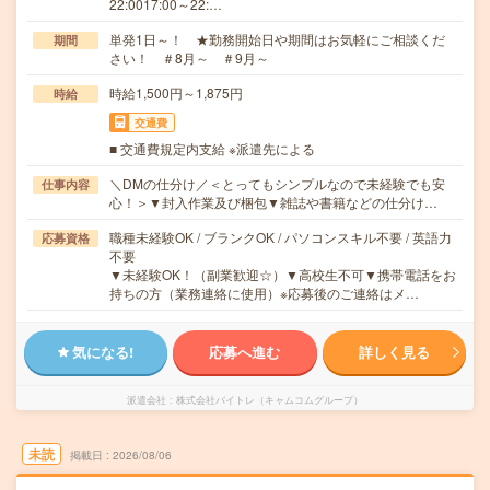
22:0017:00～22:…
単発1日～！ ★勤務開始日や期間はお気軽にご相談くだ
期間
さい！ ＃8月～ ＃9月～
時給1,500円～1,875円
時給
交通費
■ 交通費規定内支給 ※派遣先による
＼DMの仕分け／＜とってもシンプルなので未経験でも安
仕事内容
心！＞▼封入作業及び梱包▼雑誌や書籍などの仕分け…
職種未経験OK / ブランクOK / パソコンスキル不要 / 英語力
応募資格
不要
▼未経験OK！（副業歓迎☆）▼高校生不可▼携帯電話をお
持ちの方（業務連絡に使用）※応募後のご連絡はメ…
気になる!
応募へ進む
詳しく見る
派遣会社
株式会社バイトレ（キャムコムグループ）
未読
掲載日
2026/08/06