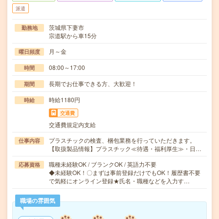
派遣
茨城県下妻市
勤務地
宗道駅から車15分
月～金
曜日頻度
08:00～17:00
時間
長期でお仕事できる方、大歓迎！
期間
時給1180円
時給
交通費
交通費規定内支給
プラスチックの検査、梱包業務を行っていただきます。
仕事内容
【取扱製品情報】プラスチック≪待遇・福利厚生≫・日…
職種未経験OK / ブランクOK / 英語力不要
応募資格
◆未経験OK！〇まずは事前登録だけでもOK！履歴書不要
で気軽にオンライン登録★氏名・職種などを入力す…
職場の雰囲気