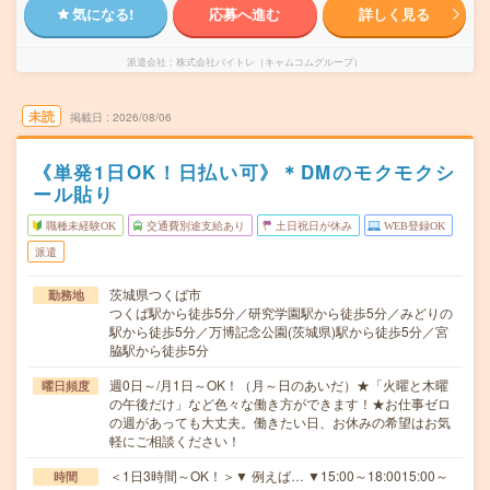
気になる!
応募へ進む
詳しく見る
派遣会社
株式会社バイトレ（キャムコムグループ）
未読
掲載日
2026/08/06
《単発1日OK！日払い可》＊DMのモクモクシ
ール貼り
職種未経験OK
交通費別途支給あり
土日祝日が休み
WEB登録OK
派遣
茨城県つくば市
勤務地
つくば駅から徒歩5分／研究学園駅から徒歩5分／みどりの
駅から徒歩5分／万博記念公園(茨城県)駅から徒歩5分／宮
脇駅から徒歩5分
週0日～/月1日～OK！（月～日のあいだ）★「火曜と木曜
曜日頻度
の午後だけ」など色々な働き方ができます！★お仕事ゼロ
の週があっても大丈夫。働きたい日、お休みの希望はお気
軽にご相談ください！
＜1日3時間～OK！＞▼ 例えば… ▼15:00～18:0015:00～
時間