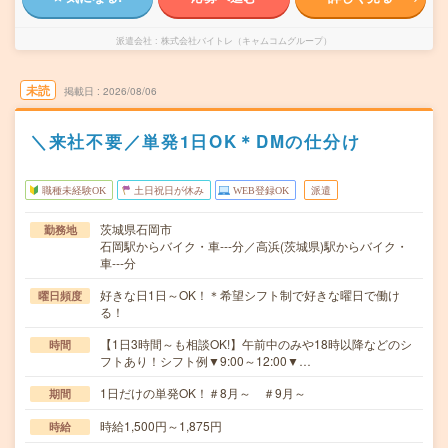
派遣会社
株式会社バイトレ（キャムコムグループ）
未読
掲載日
2026/08/06
＼来社不要／単発1日OK＊DMの仕分け
職種未経験OK
土日祝日が休み
WEB登録OK
派遣
茨城県石岡市
勤務地
石岡駅からバイク・車---分／高浜(茨城県)駅からバイク・
車---分
好きな日1日～OK！＊希望シフト制で好きな曜日で働け
曜日頻度
る！
【1日3時間～も相談OK!】午前中のみや18時以降などのシ
時間
フトあり！シフト例▼9:00～12:00▼…
1日だけの単発OK！＃8月～ ＃9月～
期間
時給1,500円～1,875円
時給