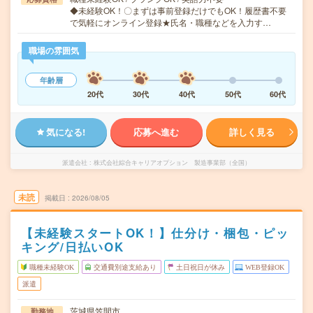
◆未経験OK！〇まずは事前登録だけでもOK！履歴書不要
で気軽にオンライン登録★氏名・職種などを入力す…
職場の雰囲気
年齢層
20代
30代
40代
50代
60代
気になる!
応募へ進む
詳しく見る
派遣会社
株式会社綜合キャリアオプション 製造事業部（全国）
未読
掲載日
2026/08/05
【未経験スタートOK！】仕分け・梱包・ピッ
キング/日払いOK
職種未経験OK
交通費別途支給あり
土日祝日が休み
WEB登録OK
派遣
茨城県笠間市
勤務地