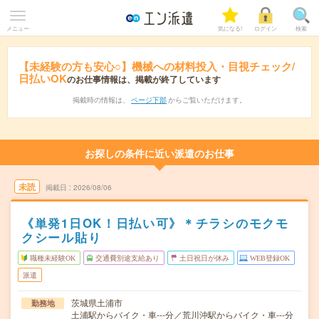
メニュー
気になる!
ログイン
検索
【未経験の方も安心○】機械への材料投入・目視チェック/
日払いOK
のお仕事情報は、掲載が終了しています
掲載時の情報は、
ページ下部
からご覧いただけます。
お探しの条件に近い派遣のお仕事
未読
掲載日
2026/08/06
《単発1日OK！日払い可》＊チラシのモクモ
クシール貼り
職種未経験OK
交通費別途支給あり
土日祝日が休み
WEB登録OK
派遣
茨城県土浦市
勤務地
土浦駅からバイク・車---分／荒川沖駅からバイク・車---分