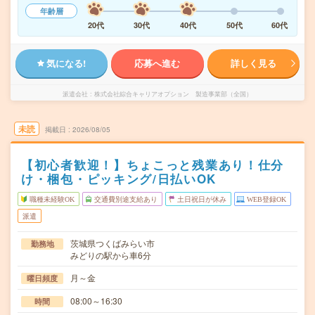
年齢層
20代
30代
40代
50代
60代
気になる!
応募へ進む
詳しく見る
派遣会社
株式会社綜合キャリアオプション 製造事業部（全国）
未読
掲載日
2026/08/05
【初心者歓迎！】ちょこっと残業あり！仕分
け・梱包・ピッキング/日払いOK
職種未経験OK
交通費別途支給あり
土日祝日が休み
WEB登録OK
派遣
茨城県つくばみらい市
勤務地
みどりの駅から車6分
月～金
曜日頻度
08:00～16:30
時間