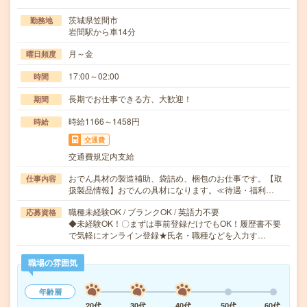
茨城県笠間市
勤務地
岩間駅から車14分
月～金
曜日頻度
17:00～02:00
時間
長期でお仕事できる方、大歓迎！
期間
時給1166～1458円
時給
交通費
交通費規定内支給
おでん具材の製造補助、袋詰め、梱包のお仕事です。【取
仕事内容
扱製品情報】おでんの具材になります。≪待遇・福利…
職種未経験OK / ブランクOK / 英語力不要
応募資格
◆未経験OK！〇まずは事前登録だけでもOK！履歴書不要
で気軽にオンライン登録★氏名・職種などを入力す…
職場の雰囲気
年齢層
20代
30代
40代
50代
60代