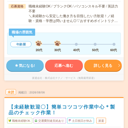
職種未経験OK / ブランクOK / パソコンスキル不要 / 英語力
応募資格
不要
＼未経験から安定した働き方を目指したい方歓迎！／経
験・資格・学歴は問いません◎▽おすすめポイントリク…
職場の雰囲気
年齢層
20代
30代
40代
50代
60代
気になる!
応募へ進む
詳しく見る
派遣会社
株式会社テクノ・サービス（無期雇用派遣）
未読
掲載日
2026/08/06
【未経験歓迎〇】簡単コツコツ作業中心＊製
品のチェック作業！
職種未経験OK
交通費別途支給あり
土日祝日が休み
派遣