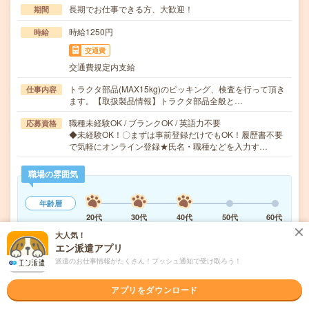
長期でお仕事できる方、大歓迎！
期間
時給1250円
時給
交通費
交通費規定内支給
トラクタ部品(MAX15kg)のピッキング、検査を行って頂き
仕事内容
ます。【取扱製品情報】トラクタ部品全般と…
職種未経験OK / ブランクOK / 英語力不要
応募資格
◆未経験OK！〇まずは事前登録だけでもOK！履歴書不要
で気軽にオンライン登録★氏名・職種などを入力す…
職場の雰囲気
年齢層
20代
30代
40代
50代
60代
大人気！
エン派遣アプリ
気になる!
応募へ進む
詳しく見る
派遣のお仕事情報がたくさん！プッシュ通知で受け取ろう！
派遣会社
株式会社綜合キャリアオプション 製造事業部（全国）
アプリをダウンロード