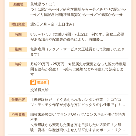
茨城県つくば市
勤務地
つくば駅から---分／研究学園駅から---分／みどりの駅から-
--分／万博記念公園(茨城県)駅から---分／宮脇駅から---分
週5日／月～金（土日休み）
曜日頻度
8:30～17:30（実働8時間）※上記は一例です。業務上必要
時間
がある場合や配属先の都合により、時間帯…
無期雇用（テクノ・サービスの正社員として勤務いただき
期間
ます）
月給20万円～25万円 ★配属先が変更となった際の待機期
時給
間も給与が発生！ ※給与は経験などを考慮して決定しま
す
交通費
交通費支給
【未経験歓迎！すぐ覚えられるカンタン作業！】コツコ
仕事内容
ツ・モクモク作業が好きな方にピッタリのお仕事です！…
職種未経験OK / ブランクOK / パソコンスキル不要 / 英語力
応募資格
不要
＼未経験から安定した働き方を目指したい方歓迎！／経
験・資格・学歴は問いません◎▽おすすめポイントリク…