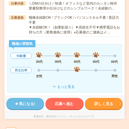
＼DMの仕分け／快適！オフィスなど室内のカンタン軽作
仕事内容
業書類整理や仕分けなどのシンプルワーク！未経験の…
職種未経験OK / ブランクOK / パソコンスキル不要 / 英語力
応募資格
不要
▼未経験OK！（副業歓迎☆）▼高校生不可▼携帯電話をお
持ちの方（業務連絡に使用）※応募後のご連絡はメ…
職場の雰囲気
年齢層
20代
30代
40代
50代
60代
男女比率
女性
男性
もっと見る
気になる!
応募へ進む
詳しく見る
派遣会社
株式会社バイトレ（キャムコムグループ）