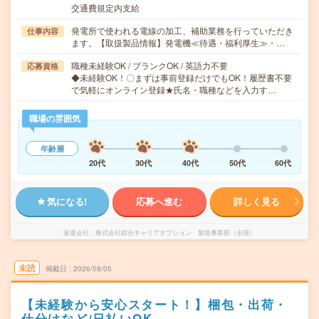
交通費規定内支給
発電所で使われる電線の加工、補助業務を行っていただき
仕事内容
ます。【取扱製品情報】発電機≪待遇・福利厚生≫・…
職種未経験OK / ブランクOK / 英語力不要
応募資格
◆未経験OK！〇まずは事前登録だけでもOK！履歴書不要
で気軽にオンライン登録★氏名・職種などを入力す…
職場の雰囲気
年齢層
20代
30代
40代
50代
60代
気になる!
応募へ進む
詳しく見る
派遣会社
株式会社綜合キャリアオプション 製造事業部（全国）
未読
掲載日
2026/08/05
【未経験から安心スタート！】梱包・出荷・
仕分けなど/日払いOK