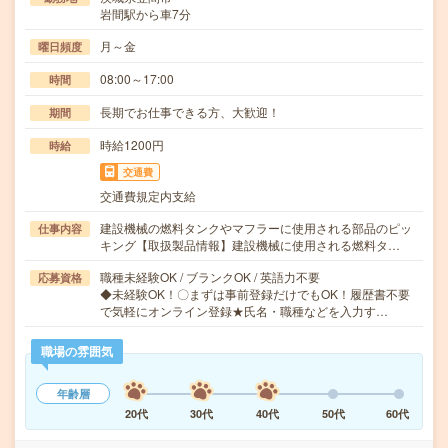
岩間駅から車7分
月～金
曜日頻度
08:00～17:00
時間
長期でお仕事できる方、大歓迎！
期間
時給1200円
時給
交通費
交通費規定内支給
建設機械の燃料タンクやマフラーに使用される部品のピッ
仕事内容
キング【取扱製品情報】建設機械に使用される燃料タ…
職種未経験OK / ブランクOK / 英語力不要
応募資格
◆未経験OK！〇まずは事前登録だけでもOK！履歴書不要
で気軽にオンライン登録★氏名・職種などを入力す…
職場の雰囲気
年齢層
20代
30代
40代
50代
60代