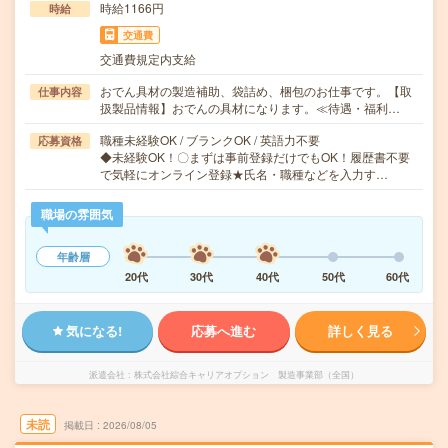
時給1166円
時給
交通費
交通費規定内支給
おでん具材の製造補助、袋詰め、梱包のお仕事です。【取
仕事内容
扱製品情報】おでんの具材になります。≪待遇・福利…
職種未経験OK / ブランクOK / 英語力不要
応募資格
◆未経験OK！〇まずは事前登録だけでもOK！履歴書不要
で気軽にオンライン登録★氏名・職種などを入力す…
職場の雰囲気
年齢層
20代
30代
40代
50代
60代
気になる!
応募へ進む
詳しく見る
派遣会社
株式会社綜合キャリアオプション 製造事業部（全国）
未読
掲載日
2026/08/05