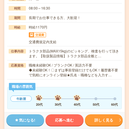
08:00～16:30
時間
長期でお仕事できる方、大歓迎！
期間
時給1170円
時給
交通費
交通費規定内支給
トラクタ部品(MAX15kg)のピッキング、検査を行って頂き
仕事内容
ます。【取扱製品情報】トラクタ部品全般と…
職種未経験OK / ブランクOK / 英語力不要
応募資格
◆未経験OK！〇まずは事前登録だけでもOK！履歴書不要
で気軽にオンライン登録★氏名・職種などを入力す…
職場の雰囲気
年齢層
20代
30代
40代
50代
60代
気になる!
応募へ進む
詳しく見る