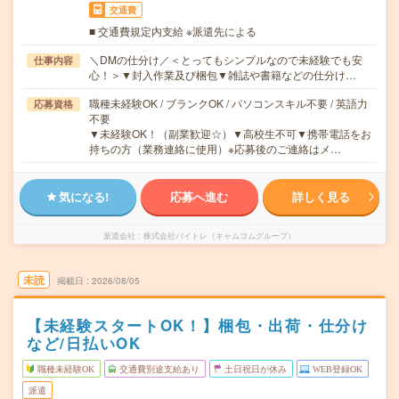
交通費
■ 交通費規定内支給 ※派遣先による
＼DMの仕分け／＜とってもシンプルなので未経験でも安
仕事内容
心！＞▼封入作業及び梱包▼雑誌や書籍などの仕分け…
職種未経験OK / ブランクOK / パソコンスキル不要 / 英語力
応募資格
不要
▼未経験OK！（副業歓迎☆）▼高校生不可▼携帯電話をお
持ちの方（業務連絡に使用）※応募後のご連絡はメ…
気になる!
応募へ進む
詳しく見る
派遣会社
株式会社バイトレ（キャムコムグループ）
未読
掲載日
2026/08/05
【未経験スタートOK！】梱包・出荷・仕分け
など/日払いOK
職種未経験OK
交通費別途支給あり
土日祝日が休み
WEB登録OK
派遣