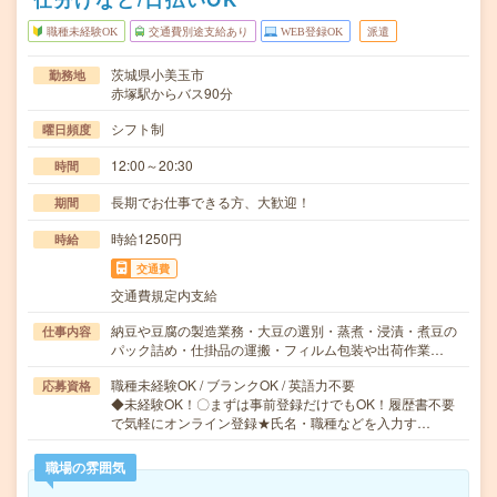
職種未経験OK
交通費別途支給あり
WEB登録OK
派遣
茨城県小美玉市
勤務地
赤塚駅からバス90分
シフト制
曜日頻度
12:00～20:30
時間
長期でお仕事できる方、大歓迎！
期間
時給1250円
時給
交通費
交通費規定内支給
納豆や豆腐の製造業務・大豆の選別・蒸煮・浸漬・煮豆の
仕事内容
パック詰め・仕掛品の運搬・フィルム包装や出荷作業…
職種未経験OK / ブランクOK / 英語力不要
応募資格
◆未経験OK！〇まずは事前登録だけでもOK！履歴書不要
で気軽にオンライン登録★氏名・職種などを入力す…
職場の雰囲気