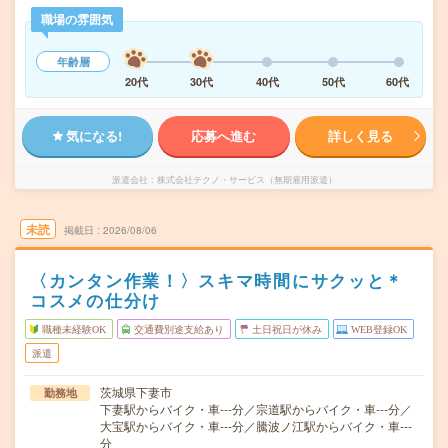
職場の雰囲気
年齢層
20代
30代
40代
50代
60代
気になる!
応募へ進む
詳しく見る
派遣会社
株式会社テクノ・サービス（無期雇用派遣）
未読
掲載日
2026/08/06
〈カンタン作業！〉スキマ時間にサクッと＊
コスメの仕分け
職種未経験OK
交通費別途支給あり
土日祝日が休み
WEB登録OK
派遣
茨城県下妻市
勤務地
下妻駅からバイク・車---分／宗道駅からバイク・車---分／
大宝駅からバイク・車---分／騰波ノ江駅からバイク・車---
分