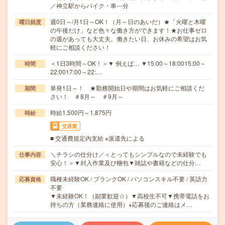
／神立駅からバイク・車---分
週0日～/月1日～OK！（月～日のあいだ）★「火曜と木曜
曜日頻度
の午後だけ」など色々な働き方ができます！★お仕事ゼロ
の週があっても大丈夫。働きたい日、お休みの希望はお気
軽にご相談ください！
＜1日3時間～OK！＞▼ 例えば… ▼15:00～18:0015:00～
時間
22:0017:00～22:…
単発1日～！ ★勤務開始日や期間はお気軽にご相談くだ
期間
さい！ ＃8月～ ＃9月～
時給1,500円～1,875円
時給
交通費
■ 交通費規定内支給 ※派遣先による
＼チラシの仕分け／＜とってもシンプルなので未経験でも
仕事内容
安心！＞▼封入作業及び梱包▼雑誌や書籍などの仕分…
職種未経験OK / ブランクOK / パソコンスキル不要 / 英語力
応募資格
不要
▼未経験OK！（副業歓迎☆）▼高校生不可▼携帯電話をお
持ちの方（業務連絡に使用）※応募後のご連絡はメ…