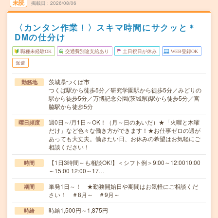
未読
掲載日
2026/08/06
〈カンタン作業！〉スキマ時間にサクッと＊
DMの仕分け
職種未経験OK
交通費別途支給あり
土日祝日が休み
WEB登録OK
派遣
茨城県つくば市
勤務地
つくば駅から徒歩5分／研究学園駅から徒歩5分／みどりの
駅から徒歩5分／万博記念公園(茨城県)駅から徒歩5分／宮
脇駅から徒歩5分
週0日～/月1日～OK！（月～日のあいだ）★「火曜と木曜
曜日頻度
だけ」など色々な働き方ができます！★お仕事ゼロの週が
あっても大丈夫。働きたい日、お休みの希望はお気軽にご
相談ください！
【1日3時間～も相談OK!】＜シフト例＞9:00～12:0010:00
時間
～15:00 12:00～17…
単発1日～！ ★勤務開始日や期間はお気軽にご相談くだ
期間
さい！ ＃8月～ ＃9月～
時給1,500円～1,875円
時給