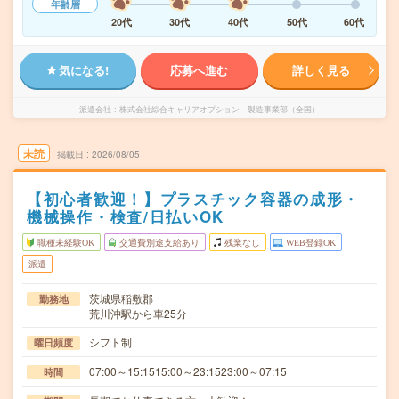
年齢層
20代
30代
40代
50代
60代
気になる!
応募へ進む
詳しく見る
派遣会社
株式会社綜合キャリアオプション 製造事業部（全国）
未読
掲載日
2026/08/05
【初心者歓迎！】プラスチック容器の成形・
機械操作・検査/日払いOK
職種未経験OK
交通費別途支給あり
残業なし
WEB登録OK
派遣
茨城県稲敷郡
勤務地
荒川沖駅から車25分
シフト制
曜日頻度
07:00～15:1515:00～23:1523:00～07:15
時間