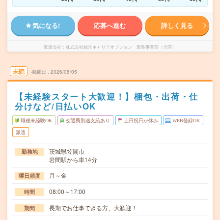
気になる!
応募へ進む
詳しく見る
派遣会社
株式会社綜合キャリアオプション 製造事業部（全国）
未読
掲載日
2026/08/05
【未経験スタート大歓迎！】梱包・出荷・仕
分けなど/日払いOK
職種未経験OK
交通費別途支給あり
土日祝日が休み
WEB登録OK
派遣
茨城県笠間市
勤務地
岩間駅から車14分
月～金
曜日頻度
08:00～17:00
時間
長期でお仕事できる方、大歓迎！
期間