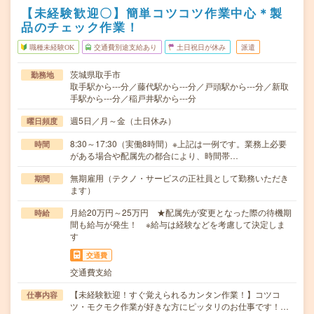
【未経験歓迎〇】簡単コツコツ作業中心＊製
品のチェック作業！
職種未経験OK
交通費別途支給あり
土日祝日が休み
派遣
茨城県取手市
勤務地
取手駅から---分／藤代駅から---分／戸頭駅から---分／新取
手駅から---分／稲戸井駅から---分
週5日／月～金（土日休み）
曜日頻度
8:30～17:30（実働8時間）※上記は一例です。業務上必要
時間
がある場合や配属先の都合により、時間帯…
無期雇用（テクノ・サービスの正社員として勤務いただき
期間
ます）
月給20万円～25万円 ★配属先が変更となった際の待機期
時給
間も給与が発生！ ※給与は経験などを考慮して決定しま
す
交通費
交通費支給
【未経験歓迎！すぐ覚えられるカンタン作業！】コツコ
仕事内容
ツ・モクモク作業が好きな方にピッタリのお仕事です！…