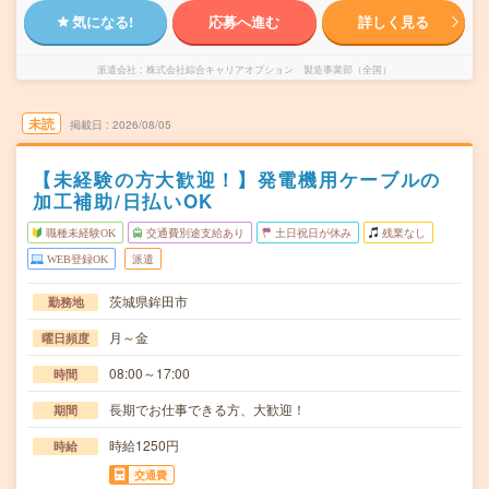
気になる!
応募へ進む
詳しく見る
派遣会社
株式会社綜合キャリアオプション 製造事業部（全国）
未読
掲載日
2026/08/05
【未経験の方大歓迎！】発電機用ケーブルの
加工補助/日払いOK
職種未経験OK
交通費別途支給あり
土日祝日が休み
残業なし
WEB登録OK
派遣
茨城県鉾田市
勤務地
月～金
曜日頻度
08:00～17:00
時間
長期でお仕事できる方、大歓迎！
期間
時給1250円
時給
交通費