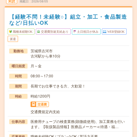
未読
掲載日
2026/08/05
【経験不問！未経験○】組立・加工・食品製造
など/日払いOK
職種未経験OK
交通費別途支給あり
土日祝日が休み
WEB登録OK
派遣
茨城県古河市
勤務地
古河駅から車10分
月～金
曜日頻度
08:00～17:00
時間
長期でお仕事できる方、大歓迎！
期間
時給1200円
時給
交通費
交通費規定内支給
医療用チューブの検査業務(顕微鏡使用)、加工業務を行い
仕事内容
ます。【取扱製品情報】医療品メーカー≪待遇・福…
職種未経験OK / ブランクOK / 英語力不要
応募資格