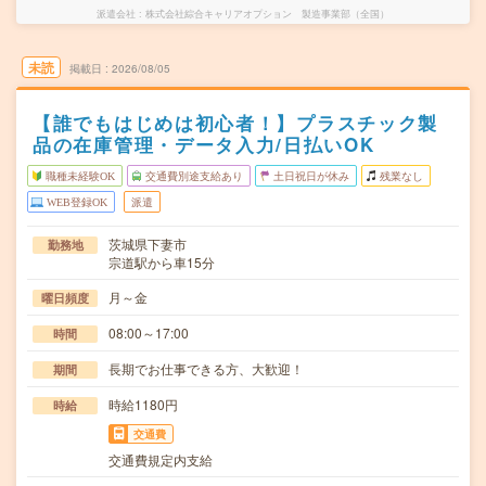
派遣会社
株式会社綜合キャリアオプション 製造事業部（全国）
未読
掲載日
2026/08/05
【誰でもはじめは初心者！】プラスチック製
品の在庫管理・データ入力/日払いOK
職種未経験OK
交通費別途支給あり
土日祝日が休み
残業なし
WEB登録OK
派遣
茨城県下妻市
勤務地
宗道駅から車15分
月～金
曜日頻度
08:00～17:00
時間
長期でお仕事できる方、大歓迎！
期間
時給1180円
時給
交通費
交通費規定内支給