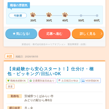
職場の雰囲気
年齢層
20代
30代
40代
50代
60代
気になる!
応募へ進む
詳しく見る
派遣会社
株式会社綜合キャリアオプション 製造事業部（全国）
未読
掲載日
2026/08/05
【未経験から安心スタート！】仕分け・梱
包・ピッキング/日払いOK
職種未経験OK
交通費別途支給あり
土日祝日が休み
WEB登録OK
派遣
茨城県つくばみらい市
勤務地
みどりの駅から車6分
月～金
曜日頻度