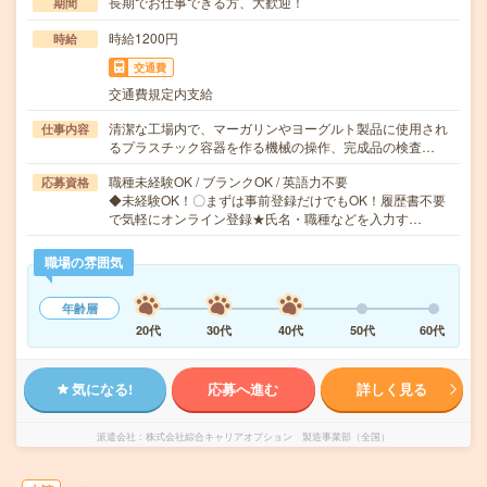
長期でお仕事できる方、大歓迎！
期間
時給1200円
時給
交通費
交通費規定内支給
清潔な工場内で、マーガリンやヨーグルト製品に使用され
仕事内容
るプラスチック容器を作る機械の操作、完成品の検査…
職種未経験OK / ブランクOK / 英語力不要
応募資格
◆未経験OK！〇まずは事前登録だけでもOK！履歴書不要
で気軽にオンライン登録★氏名・職種などを入力す…
職場の雰囲気
年齢層
20代
30代
40代
50代
60代
気になる!
応募へ進む
詳しく見る
派遣会社
株式会社綜合キャリアオプション 製造事業部（全国）