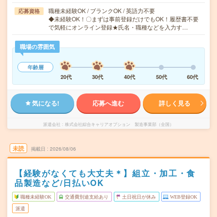
職種未経験OK / ブランクOK / 英語力不要
応募資格
◆未経験OK！〇まずは事前登録だけでもOK！履歴書不要
で気軽にオンライン登録★氏名・職種などを入力す…
職場の雰囲気
年齢層
20代
30代
40代
50代
60代
気になる!
応募へ進む
詳しく見る
派遣会社
株式会社綜合キャリアオプション 製造事業部（全国）
未読
掲載日
2026/08/06
【経験がなくても大丈夫＊】組立・加工・食
品製造など/日払いOK
職種未経験OK
交通費別途支給あり
土日祝日が休み
WEB登録OK
派遣