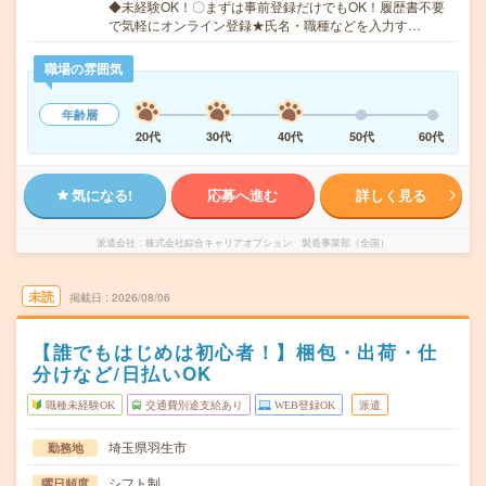
◆未経験OK！〇まずは事前登録だけでもOK！履歴書不要
で気軽にオンライン登録★氏名・職種などを入力す…
職場の雰囲気
年齢層
20代
30代
40代
50代
60代
気になる!
応募へ進む
詳しく見る
派遣会社
株式会社綜合キャリアオプション 製造事業部（全国）
未読
掲載日
2026/08/06
【誰でもはじめは初心者！】梱包・出荷・仕
分けなど/日払いOK
職種未経験OK
交通費別途支給あり
WEB登録OK
派遣
埼玉県羽生市
勤務地
シフト制
曜日頻度