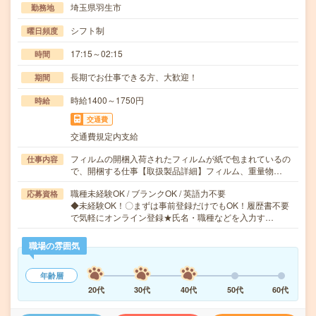
埼玉県羽生市
勤務地
シフト制
曜日頻度
17:15～02:15
時間
長期でお仕事できる方、大歓迎！
期間
時給1400～1750円
時給
交通費
交通費規定内支給
フィルムの開梱入荷されたフィルムが紙で包まれているの
仕事内容
で、開梱する仕事【取扱製品詳細】フィルム、重量物…
職種未経験OK / ブランクOK / 英語力不要
応募資格
◆未経験OK！〇まずは事前登録だけでもOK！履歴書不要
で気軽にオンライン登録★氏名・職種などを入力す…
職場の雰囲気
年齢層
20代
30代
40代
50代
60代