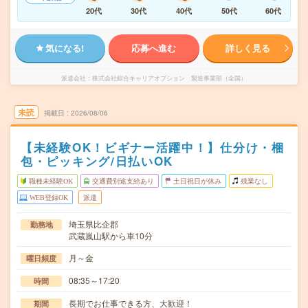
20代
30代
40代
50代
60代
気になる!
応募へ進む
詳しく見る
派遣会社
株式会社綜合キャリアオプション 製造事業部（全国）
未読
掲載日
2026/08/06
【未経験OK！ビギナー活躍中！】仕分け・梱
包・ピッキング/日払いOK
職種未経験OK
交通費別途支給あり
土日祝日が休み
残業なし
WEB登録OK
派遣
埼玉県比企郡
勤務地
武蔵嵐山駅から車10分
月～金
曜日頻度
08:35～17:20
時間
長期でお仕事できる方、大歓迎！
期間