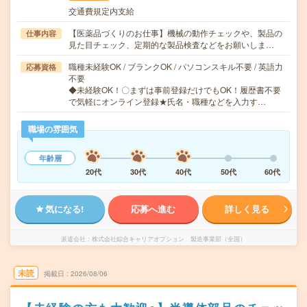
交通費規定内支給
【医薬品づくりのお仕事】機械の動作チェックや、製品の
仕事内容
見た目チェック、定期的な製品検査などをお願いしま…
職種未経験OK / ブランクOK / パソコンスキル不要 / 英語力
応募資格
不要
◆未経験OK！〇まずは事前登録だけでもOK！履歴書不要
で気軽にオンライン登録★氏名・職種などを入力す…
職場の雰囲気
年齢層
20代
30代
40代
50代
60代
気になる!
応募へ進む
詳しく見る
派遣会社
株式会社綜合キャリアオプション 製造事業部（全国）
未読
掲載日
2026/08/06