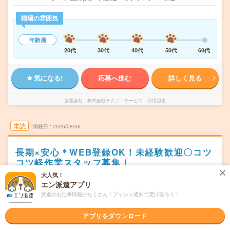
職場の雰囲気
年齢層
20代
30代
40代
50代
60代
気になる!
応募へ進む
詳しく見る
派遣会社
株式会社テクノ・サービス 採用担当
未読
掲載日
2026/08/06
長期×安心＊WEB登録OK！未経験歓迎〇コツ
コツ軽作業スタッフ募集！
大人気！
職種未経験OK
交通費別途支給あり
土日祝日が休み
WEB登録OK
エン派遣アプリ
派遣
派遣のお仕事情報がたくさん！プッシュ通知で受け取ろう！
さいたま市大宮区
勤務地
アプリをダウンロード
大宮(埼玉県)駅から---分／さいたま新都心駅から---分／鉄
道博物館駅から---分／大宮公園駅から---分／北大宮駅から-