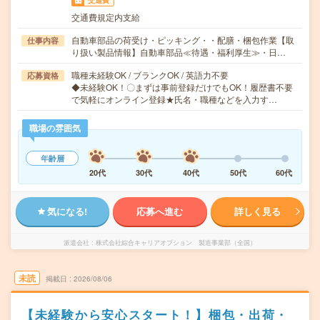
交通費
交通費規定内支給
自動車部品の荷受け・ピッキング・・配膳・梱包作業【取
仕事内容
り扱い製品情報】自動車部品≪待遇・福利厚生≫・日…
職種未経験OK / ブランクOK / 英語力不要
応募資格
◆未経験OK！〇まずは事前登録だけでもOK！履歴書不要
で気軽にオンライン登録★氏名・職種などを入力す…
職場の雰囲気
年齢層
20代
30代
40代
50代
60代
気になる!
応募へ進む
詳しく見る
派遣会社
株式会社綜合キャリアオプション 製造事業部（全国）
未読
掲載日
2026/08/06
【未経験から安心スタート！】梱包・出荷・