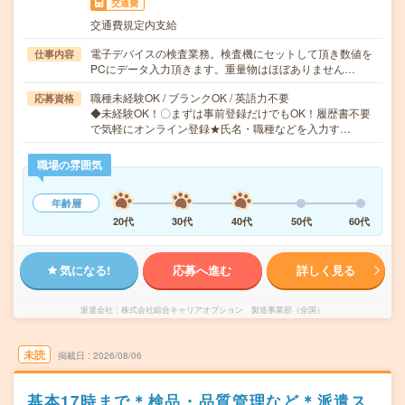
交通費
交通費規定内支給
電子デバイスの検査業務。検査機にセットして頂き数値を
仕事内容
PCにデータ入力頂きます。重量物はほぼありません…
職種未経験OK / ブランクOK / 英語力不要
応募資格
◆未経験OK！〇まずは事前登録だけでもOK！履歴書不要
で気軽にオンライン登録★氏名・職種などを入力す…
職場の雰囲気
年齢層
20代
30代
40代
50代
60代
気になる!
応募へ進む
詳しく見る
派遣会社
株式会社綜合キャリアオプション 製造事業部（全国）
未読
掲載日
2026/08/06
基本17時まで＊検品・品質管理など＊派遣ス