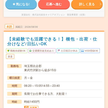
気になる!
応募へ進む
詳しく見る
派遣会社
株式会社綜合キャリアオプション 製造事業部（全国）
未読
掲載日
2026/08/06
【未経験でも活躍できる！】梱包・出荷・仕
分けなど/日払いOK
職種未経験OK
交通費別途支給あり
土日祝日が休み
WEB登録OK
派遣
埼玉県比企郡
勤務地
東武竹沢駅から徒歩15分
月～金
曜日頻度
06:20～15:0514:55～23:40
時間
長期でお仕事できる方、大歓迎！
期間
時給1450円
時給