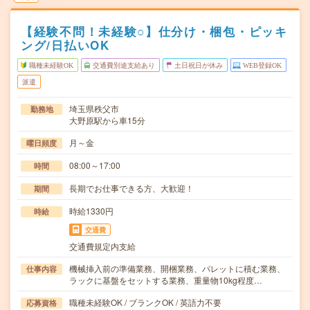
【経験不問！未経験○】仕分け・梱包・ピッキ
ング/日払いOK
職種未経験OK
交通費別途支給あり
土日祝日が休み
WEB登録OK
派遣
埼玉県秩父市
勤務地
大野原駅から車15分
月～金
曜日頻度
08:00～17:00
時間
長期でお仕事できる方、大歓迎！
期間
時給1330円
時給
交通費
交通費規定内支給
機械挿入前の準備業務、開梱業務、パレットに積む業務、
仕事内容
ラックに基盤をセットする業務、重量物10kg程度…
職種未経験OK / ブランクOK / 英語力不要
応募資格