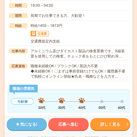
19:00～04:00
時間
長期でお仕事できる方、大歓迎！
期間
時給1450～1813円
時給
交通費
交通費規定内支給
アルミニウム及びダイカスト製品の検査業務です。X線装
仕事内容
置を使用しての検査。チェック表をもとにひび割れ等…
職種未経験OK / ブランクOK / 英語力不要
応募資格
◆未経験OK！〇まずは事前登録だけでもOK！履歴書不要
で気軽にオンライン登録★氏名・職種などを入力す…
職場の雰囲気
年齢層
20代
30代
40代
50代
60代
気になる!
応募へ進む
詳しく見る