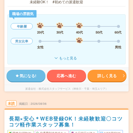
未経験OK！ #初めての派遣歓迎
職場の雰囲気
年齢層
20代
30代
40代
50代
60代
男女比率
女性
男性
もっと見る
気になる!
応募へ進む
詳しく見る
派遣会社
株式会社スタッフサービス（神奈川・千葉・埼玉エリア）
未読
掲載日
2026/08/06
長期×安心＊WEB登録OK！未経験歓迎〇コツ
コツ軽作業スタッフ募集！