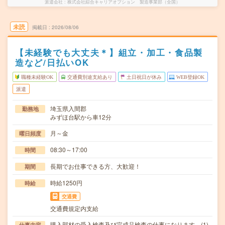
派遣会社
株式会社綜合キャリアオプション 製造事業部（全国）
未読
掲載日
2026/08/06
【未経験でも大丈夫＊】組立・加工・食品製
造など/日払いOK
職種未経験OK
交通費別途支給あり
土日祝日が休み
WEB登録OK
派遣
埼玉県入間郡
勤務地
みずほ台駅から車12分
月～金
曜日頻度
08:30～17:00
時間
長期でお仕事できる方、大歓迎！
期間
時給1250円
時給
交通費
交通費規定内支給
購入部材の受入検査及び完成品検査の仕事になります。(1)
仕事内容