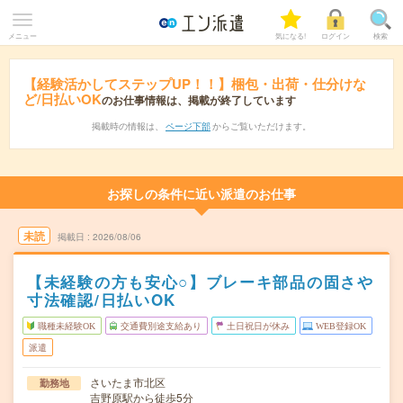
メニュー
気になる!
ログイン
検索
【経験活かしてステップUP！！】梱包・出荷・仕分けな
ど/日払いOK
のお仕事情報は、掲載が終了しています
掲載時の情報は、
ページ下部
からご覧いただけます。
お探しの条件に近い派遣のお仕事
未読
掲載日
2026/08/06
【未経験の方も安心○】ブレーキ部品の固さや
寸法確認/日払いOK
職種未経験OK
交通費別途支給あり
土日祝日が休み
WEB登録OK
派遣
さいたま市北区
勤務地
吉野原駅から徒歩5分