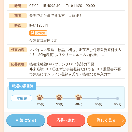
07:00～15:4008:30～17:1011:20～20:00
時間
長期でお仕事できる方、大歓迎！
期間
時給1230円
時給
交通費
交通費規定内支給
スパイスの製造、検品、梱包、出荷及び付帯業務原料投入
仕事内容
(15～20kg程度)ありクリーンルーム内作業。…
職種未経験OK / ブランクOK / 英語力不要
応募資格
◆未経験OK！〇まずは事前登録だけでもOK！履歴書不要
で気軽にオンライン登録★氏名・職種などを入力す…
職場の雰囲気
年齢層
20代
30代
40代
50代
60代
気になる!
応募へ進む
詳しく見る