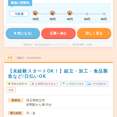
職場の雰囲気
年齢層
20代
30代
40代
50代
60代
気になる!
応募へ進む
詳しく見る
派遣会社
株式会社綜合キャリアオプション 製造事業部（全国）
未読
掲載日
2026/08/06
【未経験スタートOK！】組立・加工・食品製
造など/日払いOK
職種未経験OK
交通費別途支給あり
土日祝日が休み
WEB登録OK
派遣
埼玉県秩父市
勤務地
皆野駅から車15分
月～金
曜日頻度