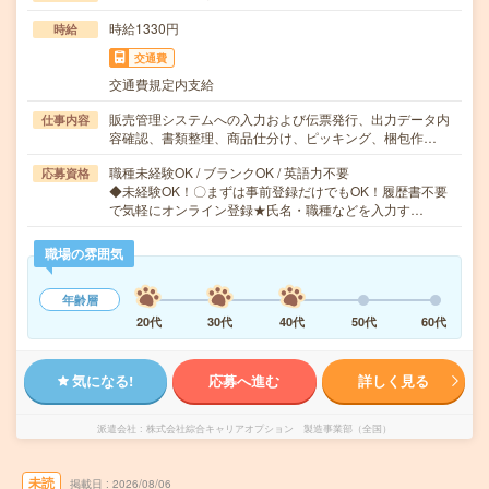
時給1330円
時給
交通費
交通費規定内支給
販売管理システムへの入力および伝票発行、出力データ内
仕事内容
容確認、書類整理、商品仕分け、ピッキング、梱包作…
職種未経験OK / ブランクOK / 英語力不要
応募資格
◆未経験OK！〇まずは事前登録だけでもOK！履歴書不要
で気軽にオンライン登録★氏名・職種などを入力す…
職場の雰囲気
年齢層
20代
30代
40代
50代
60代
気になる!
応募へ進む
詳しく見る
派遣会社
株式会社綜合キャリアオプション 製造事業部（全国）
未読
掲載日
2026/08/06