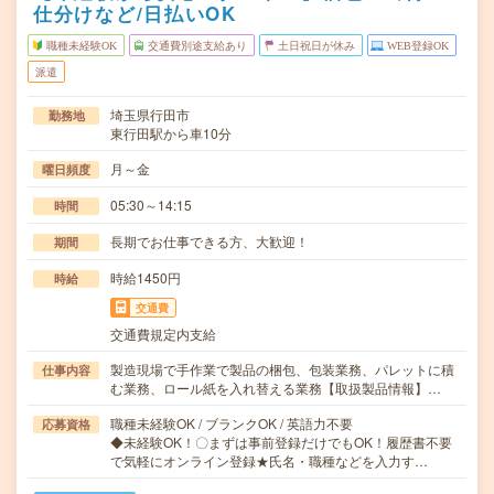
仕分けなど/日払いOK
職種未経験OK
交通費別途支給あり
土日祝日が休み
WEB登録OK
派遣
埼玉県行田市
勤務地
東行田駅から車10分
月～金
曜日頻度
05:30～14:15
時間
長期でお仕事できる方、大歓迎！
期間
時給1450円
時給
交通費
交通費規定内支給
製造現場で手作業で製品の梱包、包装業務、パレットに積
仕事内容
む業務、ロール紙を入れ替える業務【取扱製品情報】…
職種未経験OK / ブランクOK / 英語力不要
応募資格
◆未経験OK！〇まずは事前登録だけでもOK！履歴書不要
で気軽にオンライン登録★氏名・職種などを入力す…