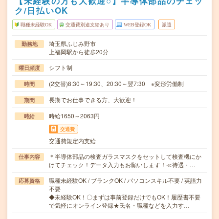
【未経験の方も大歓迎○】半導体部品のチェッ
ク/日払いOK
職種未経験OK
交通費別途支給あり
WEB登録OK
派遣
埼玉県ふじみ野市
勤務地
上福岡駅から徒歩20分
シフト制
曜日頻度
(2交替)8:30～19:30、20:30～翌7:30 ※変形労働制
時間
長期でお仕事できる方、大歓迎！
期間
時給1650～2063円
時給
交通費
交通費規定内支給
＊半導体部品の検査ガラスマスクをセットして検査機にか
仕事内容
けてチェック！データ入力もお願いします！≪待遇・…
職種未経験OK / ブランクOK / パソコンスキル不要 / 英語力
応募資格
不要
◆未経験OK！〇まずは事前登録だけでもOK！履歴書不要
で気軽にオンライン登録★氏名・職種などを入力す…