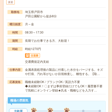
派遣
埼玉県戸田市
勤務地
戸田公園駅から徒歩8分
月～金
曜日頻度
08:30～17:30
時間
長期でお仕事できる方、大歓迎！
期間
時給1270円
時給
交通費
交通費規定内支給
金属表面処理後の製品に付着した水分をパージする。キズ
仕事内容
や打痕、汚れ等がないか目視検査し、梱包する。【取…
職種未経験OK / ブランクOK / 英語力不要
応募資格
◆未経験OK！〇まずは事前登録だけでもOK！履歴書不要
で気軽にオンライン登録★氏名・職種などを入力す…
職場の雰囲気
年齢層