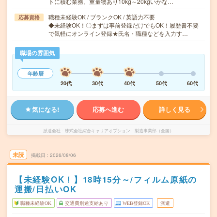
トに積む業務、重量物あり10kg～20kgいかな…
職種未経験OK / ブランクOK / 英語力不要
応募資格
◆未経験OK！〇まずは事前登録だけでもOK！履歴書不要
で気軽にオンライン登録★氏名・職種などを入力す…
職場の雰囲気
年齢層
20代
30代
40代
50代
60代
気になる!
応募へ進む
詳しく見る
派遣会社
株式会社綜合キャリアオプション 製造事業部（全国）
未読
掲載日
2026/08/06
【未経験OK！】18時15分～/フィルム原紙の
運搬/日払いOK
職種未経験OK
交通費別途支給あり
WEB登録OK
派遣