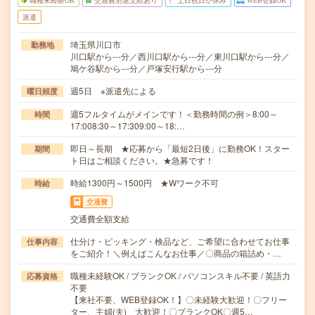
職種未経験OK
交通費別途支給あり
土日祝日が休み
WEB登録OK
派遣
埼玉県川口市
勤務地
川口駅から---分／西川口駅から---分／東川口駅から---分／
鳩ケ谷駅から---分／戸塚安行駅から---分
週5日 ※派遣先による
曜日頻度
週5フルタイムがメインです！＜勤務時間の例＞8:00～
時間
17:008:30～17:309:00～18:…
即日～長期 ★応募から「最短2日後」に勤務OK！スター
期間
ト日はご相談ください。★急募です！
時給1300円～1500円 ★Wワーク不可
時給
交通費
交通費全額支給
仕分け・ピッキング・検品など、ご希望に合わせてお仕事
仕事内容
をご紹介！＼例えばこんなお仕事／〇商品の箱詰め・…
職種未経験OK / ブランクOK / パソコンスキル不要 / 英語力
応募資格
不要
【来社不要、WEB登録OK！】〇未経験大歓迎！〇フリー
ター、主婦(夫) 大歓迎！〇ブランクOK〇週5…