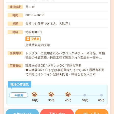
月～金
曜日頻度
08:00～16:50
時間
長期でお仕事できる方、大歓迎！
期間
時給1600円
時給
交通費
交通費規定内支給
トラクターに使用されるハウジングやブレーキ部品、車軸
仕事内容
部品の検査業務。鋳造工程で製造された製品を一部を…
職種未経験OK / ブランクOK / 英語力不要
応募資格
◆未経験OK！〇まずは事前登録だけでもOK！履歴書不要
で気軽にオンライン登録★氏名・職種などを入力す…
職場の雰囲気
年齢層
20代
30代
40代
50代
60代
気になる!
応募へ進む
詳しく見る