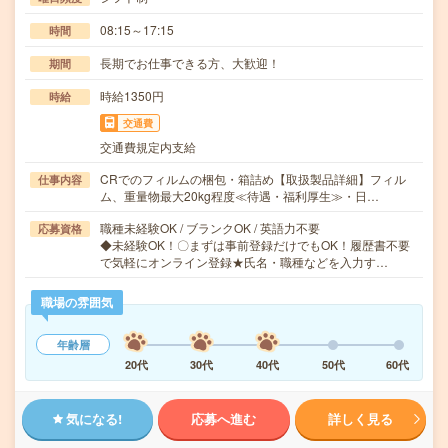
08:15～17:15
時間
長期でお仕事できる方、大歓迎！
期間
時給1350円
時給
交通費
交通費規定内支給
CRでのフィルムの梱包・箱詰め【取扱製品詳細】フィル
仕事内容
ム、重量物最大20kg程度≪待遇・福利厚生≫・日…
職種未経験OK / ブランクOK / 英語力不要
応募資格
◆未経験OK！〇まずは事前登録だけでもOK！履歴書不要
で気軽にオンライン登録★氏名・職種などを入力す…
職場の雰囲気
年齢層
20代
30代
40代
50代
60代
気になる!
応募へ進む
詳しく見る