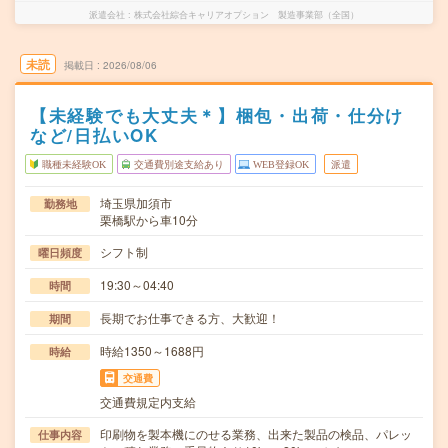
派遣会社
株式会社綜合キャリアオプション 製造事業部（全国）
未読
掲載日
2026/08/06
【未経験でも大丈夫＊】梱包・出荷・仕分け
など/日払いOK
職種未経験OK
交通費別途支給あり
WEB登録OK
派遣
埼玉県加須市
勤務地
栗橋駅から車10分
シフト制
曜日頻度
19:30～04:40
時間
長期でお仕事できる方、大歓迎！
期間
時給1350～1688円
時給
交通費
交通費規定内支給
印刷物を製本機にのせる業務、出来た製品の検品、パレッ
仕事内容