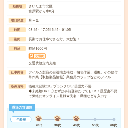
さいたま市北区
勤務地
宮原駅から車8分
月～金
曜日頻度
08:45～17:0516:45～01:05
時間
長期でお仕事できる方、大歓迎！
期間
時給1600円
時給
交通費
交通費規定内支給
フイルム製品の目視検査補助・梱包作業、運搬、その他付
仕事内容
帯作業【取扱製品情報】業務用のラップなどのフィル…
職種未経験OK / ブランクOK / 英語力不要
応募資格
◆未経験OK！〇まずは事前登録だけでもOK！履歴書不要
で気軽にオンライン登録★氏名・職種などを入力す…
職場の雰囲気
年齢層
20代
30代
40代
50代
60代