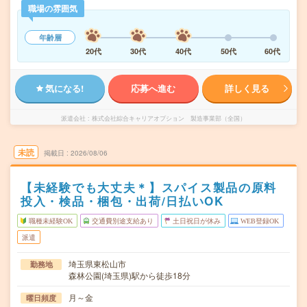
職場の雰囲気
年齢層
20代
30代
40代
50代
60代
気になる!
応募へ進む
詳しく見る
派遣会社
株式会社綜合キャリアオプション 製造事業部（全国）
未読
掲載日
2026/08/06
【未経験でも大丈夫＊】スパイス製品の原料
投入・検品・梱包・出荷/日払いOK
職種未経験OK
交通費別途支給あり
土日祝日が休み
WEB登録OK
派遣
埼玉県東松山市
勤務地
森林公園(埼玉県)駅から徒歩18分
月～金
曜日頻度