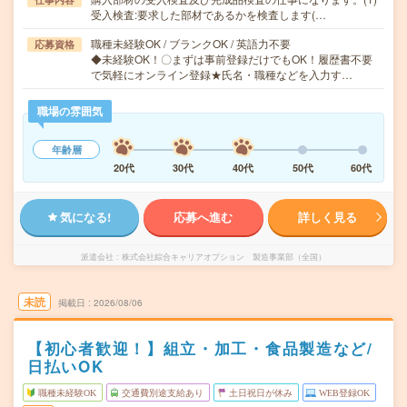
受入検査:要求した部材であるかを検査します(…
職種未経験OK / ブランクOK / 英語力不要
応募資格
◆未経験OK！〇まずは事前登録だけでもOK！履歴書不要
で気軽にオンライン登録★氏名・職種などを入力す…
職場の雰囲気
年齢層
20代
30代
40代
50代
60代
気になる!
応募へ進む
詳しく見る
派遣会社
株式会社綜合キャリアオプション 製造事業部（全国）
未読
掲載日
2026/08/06
【初心者歓迎！】組立・加工・食品製造など/
日払いOK
職種未経験OK
交通費別途支給あり
土日祝日が休み
WEB登録OK