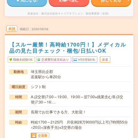
派遣会社
株式会社綜合キャリアオプション 製造事業部（全国）
未読
掲載日
2026/08/06
【スルー厳禁！高時給1700円！】メディカル
品の見た目チェック・梱包/日払いOK
職種未経験OK
交通費別途支給あり
WEB登録OK
派遣
埼玉県比企郡
勤務地
若葉駅から車20分
シフト制
曜日頻度
A.(2交替)7:00～19:00、19:00～翌7:00※残業含む/B.(3交
時間
替)7:30～16:…
長期でお仕事できる方、大歓迎！
期間
時給1700～2125円 月収例28万9000円以上可(7時間55分
時給
×20日+深夜手当)※3交替の場合
交通費