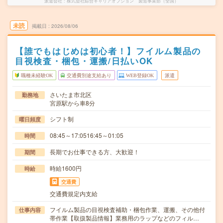
派遣会社
株式会社綜合キャリアオプション 製造事業部（全国）
未読
掲載日
2026/08/06
【誰でもはじめは初心者！】フイルム製品の
目視検査・梱包・運搬/日払いOK
職種未経験OK
交通費別途支給あり
WEB登録OK
派遣
さいたま市北区
勤務地
宮原駅から車8分
シフト制
曜日頻度
08:45～17:0516:45～01:05
時間
長期でお仕事できる方、大歓迎！
期間
時給1600円
時給
交通費
交通費規定内支給
フイルム製品の目視検査補助・梱包作業、運搬、その他付
仕事内容
帯作業【取扱製品情報】業務用のラップなどのフィル…