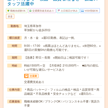
タッフ活躍中
職種未経験OK
交通費別途支給あり
土日祝日が休み
WEB登録OK
派遣
埼玉県草加市
勤務地
草加駅から徒歩20分
月・水・金 ※週3日勤務。表記は一例。
曜日頻度
9:00～17:00 ※残業はほとんどありません。※休憩60分。※
時間
週5日の実働5Hの勤務も可能です。
【急募】即日～長期 ※開始日はご相談可能です！
期間
時給1500円＋交 【月収例】210,000円～ ■給与の前払
時給
いが可能な速払いサービスあり
交通費
交通費支給あり
＊商品パッケージ・フィルムの検品＊検品＊品質管理＊商
仕事内容
品確認＊不良品検査＊安全チェックなど ※週5日の…
職種未経験OK / ブランクOK / パソコンスキル不要 / 英語力
応募資格
不要