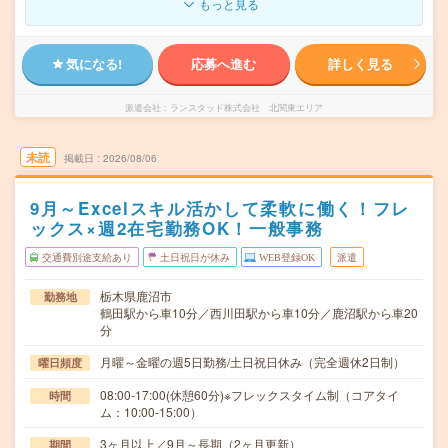
もっと見る
気になる!
応募へ進む
詳しく見る
派遣会社
ランスタッド株式会社 北関東エリア
未読
掲載日
2026/08/06
9月～Excelスキル活かして柔軟に働く！フレ
ックス×週2在宅勤務OK！一般事務
交通費別途支給あり
土日祝日が休み
WEB登録OK
派遣
栃木県鹿沼市
勤務地
鶴田駅から車10分／西川田駅から車10分／鹿沼駅から車20
分
月曜～金曜の週5日勤務/土日祝日休み（完全週休2日制）
曜日頻度
08:00-17:00(休憩60分)※フレックスタイム制（コアタイ
時間
ム：10:00-15:00）
3ヶ月以上／9月～長期（2ヶ月更新）
期間