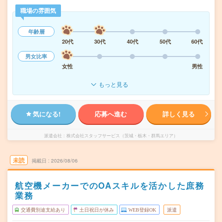
職場の雰囲気
年齢層
20代
30代
40代
50代
60代
男女比率
女性
男性
もっと見る
気になる!
応募へ進む
詳しく見る
派遣会社
株式会社スタッフサービス（茨城・栃木・群馬エリア）
未読
掲載日
2026/08/06
航空機メーカーでのOAスキルを活かした庶務
業務
交通費別途支給あり
土日祝日が休み
WEB登録OK
派遣