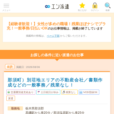
メニュー
気になる!
ログイン
検索
【経験者歓迎！】女性が多めの職場！残業ほぼナシでプラ
充！一般事務/日払いOK
のお仕事情報は、掲載が終了しています
掲載時の情報は、
ページ下部
からご覧いただけます。
お探しの条件に近い派遣のお仕事
未読
掲載日
2026/08/06
那須町）別荘地エリアの不動産会社／書類作
成などの一般事務／残業なし！
交通費別途支給あり
土日祝日が休み
残業なし
WEB登録OK
派遣
栃木県那須郡
勤務地
黒磯駅から車20分／那須塩原駅から車25分