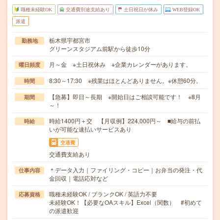
職種未経験OK
交通費別途支給あり
土日祝日が休み
WEB登録OK
派遣
栃木県宇都宮市
勤務地
グリーンスタジアム前駅から徒歩10分
月～金 ※土日祝休み ※企業カレンダーがあります。
曜日頻度
8:30～17:30 ※残業はほとんどありません。※休憩60分。
時間
【急募】即日～長期 ※開始日はご相談可能です！ ※8月
期間
～！
時給1400円＋交 【月収例】224,000円～ ■給与の前払
時給
いが可能な速払いサービスあり
交通費
交通費支給あり
＊データ入力｜ファイリング・コピー｜お弁当の発注・代
仕事内容
金回収｜電話応対など
職種未経験OK / ブランクOK / 英語力不要
応募資格
未経験OK！【必要なOAスキル】Excel（関数） #初めて
の派遣歓迎