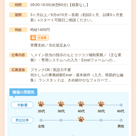
09:00-16:00(休憩60分)【残業なし】
時間
3ヶ月以上／9月or10月～長期（初回2ヶ月、以降3ヶ月更
期間
新）※スタート可能日ご相談ください。
時給1400円
時給
交通費
実費支給／当社規定あり
＼メイン担当の指示のもとコツコツ補助業務／《主な業
仕事内容
務》・専用システムへの入力・Excelフォームへの…
ブランクOK / 英語力不要
応募資格
何かしらの事務経験Excel：基本操作（入力、簡易的な編
集） ランスタッドは、きめ細やかなフォローで…
職場の雰囲気
年齢層
20代
30代
40代
50代
60代
男女比率
女性
男性