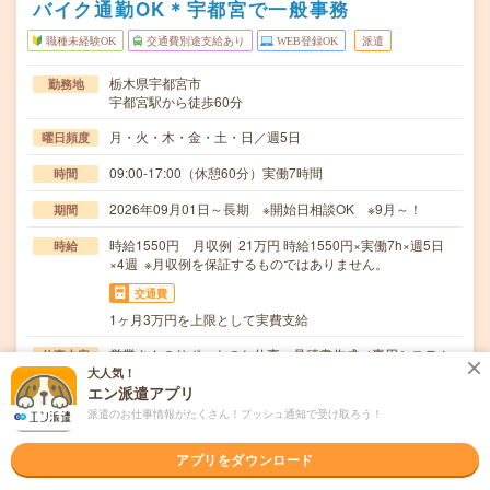
バイク通勤OK＊宇都宮で一般事務
職種未経験OK
交通費別途支給あり
WEB登録OK
派遣
栃木県宇都宮市
勤務地
宇都宮駅から徒歩60分
月・火・木・金・土・日／週5日
曜日頻度
09:00-17:00（休憩60分）実働7時間
時間
2026年09月01日～長期 ※開始日相談OK ※9月～！
期間
時給1550円 月収例 21万円 時給1550円×実働7h×週5日
時給
×4週 ※月収例を保証するものではありません。
交通費
1ヶ月3万円を上限として実費支給
営業さんのサポートのお仕事・見積書作成（専用システム
仕事内容
使用）・専用システムへのデータ入力・発注データの…
大人気！
エン派遣アプリ
職種未経験OK / ブランクOK / 英語力不要
応募資格
派遣のお仕事情報がたくさん！プッシュ通知で受け取ろう！
■未経験OK！
アプリをダウンロード
職場の雰囲気