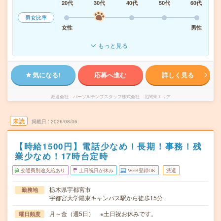
20代
30代
40代
50代
60代
男女比率
女性
男性
もっと見る
気になる!
応募へ進む
詳しく見る
派遣会社
パーソルテンプスタッフ株式会社 北関東エリア
未読
掲載日
2026/08/06
【時給1500円】電話少なめ！長期！事務！残
業少なめ！17時台定時
交通費別途支給あり
土日祝日が休み
WEB登録OK
派遣
栃木県宇都宮市
勤務地
宇都宮大学陽東キャンパス駅から徒歩15分
月～金（週5日） ※土日祝お休みです。
曜日頻度