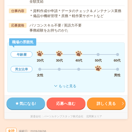
全額支給
＊資料作成や申請＊データのチェック＆メンテナンス業務
仕事内容
＊備品や機材管理＊庶務＊軽作業サポートなど
パソコンスキル不要 / 英語力不要
応募資格
事務経験をお持ちのかた
職場の雰囲気
年齢層
20代
30代
40代
50代
60代
男女比率
女性
男性
もっと見る
気になる!
応募へ進む
詳しく見る
派遣会社
パーソルテンプスタッフ株式会社 北関東エリア
未読
掲載日
2026/08/06