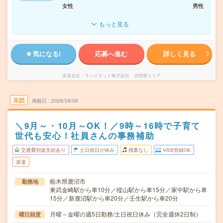
女性
男性
もっと見る
気になる!
応募へ進む
詳しく見る
派遣会社
ランスタッド株式会社 北関東エリア
未読
掲載日
2026/08/06
＼9月～・10月～OK！／9時～16時で子育て
世代も安心！社員さんの事務補助
交通費別途支給あり
土日祝日が休み
残業なし
WEB登録OK
派遣
栃木県鹿沼市
勤務地
東武金崎駅から車10分／樅山駅から車15分／家中駅から車
15分／新鹿沼駅から車20分／壬生駅から車20分
月曜～金曜の週5日勤務/土日祝日休み（完全週休2日制）
曜日頻度