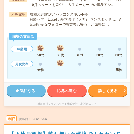
10月スタートもOK＊ 大手メーカーでの事務アシ…
職種未経験OK / パソコンスキル不要
応募資格
経験不問！Excel：基本操作（入力） ランスタッドは、き
め細やかなフォローで就業後も安心！お気軽に…
職場の雰囲気
年齢層
20代
30代
40代
50代
60代
男女比率
女性
男性
気になる!
応募へ進む
詳しく見る
派遣会社
ランスタッド株式会社 北関東エリア
未読
掲載日
2026/08/06
【正社員前提】落ち着いた環境で！セカンド