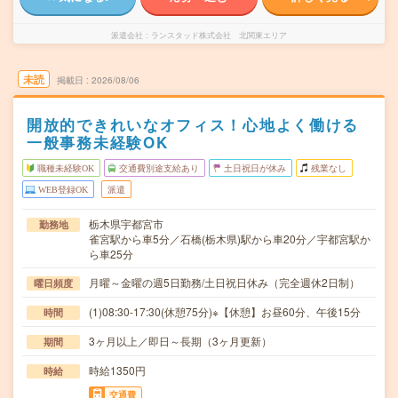
派遣会社
ランスタッド株式会社 北関東エリア
未読
掲載日
2026/08/06
開放的できれいなオフィス！心地よく働ける
一般事務未経験OK
職種未経験OK
交通費別途支給あり
土日祝日が休み
残業なし
WEB登録OK
派遣
栃木県宇都宮市
勤務地
雀宮駅から車5分／石橋(栃木県)駅から車20分／宇都宮駅か
ら車25分
月曜～金曜の週5日勤務/土日祝日休み（完全週休2日制）
曜日頻度
(1)08:30-17:30(休憩75分)※【休憩】お昼60分、午後15分
時間
3ヶ月以上／即日～長期（3ヶ月更新）
期間
時給1350円
時給
交通費