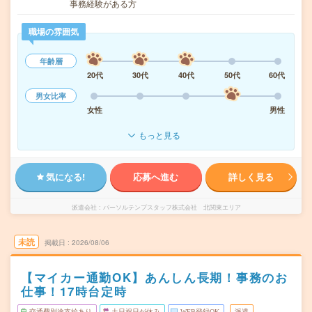
事務経験がある方
職場の雰囲気
年齢層
20代
30代
40代
50代
60代
男女比率
女性
男性
もっと見る
気になる!
応募へ進む
詳しく見る
派遣会社
パーソルテンプスタッフ株式会社 北関東エリア
未読
掲載日
2026/08/06
【マイカー通勤OK】あんしん長期！事務のお
仕事！17時台定時
交通費別途支給あり
土日祝日が休み
WEB登録OK
派遣