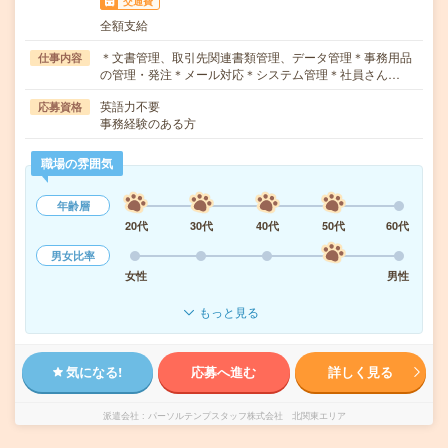
交通費
全額支給
＊文書管理、取引先関連書類管理、データ管理＊事務用品
仕事内容
の管理・発注＊メール対応＊システム管理＊社員さん…
英語力不要
応募資格
事務経験のある方
職場の雰囲気
年齢層
20代
30代
40代
50代
60代
男女比率
女性
男性
もっと見る
気になる!
応募へ進む
詳しく見る
派遣会社
パーソルテンプスタッフ株式会社 北関東エリア