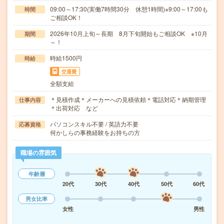
09:00～17:30(実働7時間30分 休憩1時間)※9:00～17:00も
時間
ご相談OK！
2026年10月上旬～長期 8月下旬開始もご相談OK ※10月
期間
～！
時給1500円
時給
交通費
全額支給
＊見積作成＊メーカーへの見積依頼＊電話対応＊納期管理
仕事内容
＊出荷対応 など
パソコンスキル不要 / 英語力不要
応募資格
何かしらの事務経験をお持ちの方
職場の雰囲気
年齢層
20代
30代
40代
50代
60代
男女比率
女性
男性