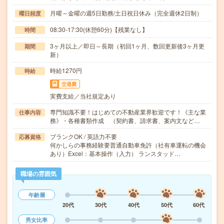
月曜～金曜の週5日勤務/土日祝日休み（完全週休2日制）
曜日頻度
08:30-17:30(休憩60分)【残業なし】
時間
3ヶ月以上／即日～長期（初回1ヶ月、数回更新後3ヶ月更
期間
新）
時給1270円
時給
交通費
実費支給／当社規定あり
専門知識不要！はじめての不動産業界歓迎です！《主な業
仕事内容
務》・各種書類作成 （契約書、請求書、案内文など…
ブランクOK / 英語力不要
応募資格
何かしらの事務経験要普通自動車免許（社有車運転の機会
あり）Excel：基本操作（入力） ランスタッド…
職場の雰囲気
年齢層
20代
30代
40代
50代
60代
男女比率