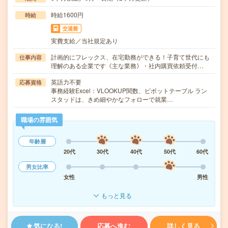
時給1600円
時給
交通費
実費支給／当社規定あり
計画的にフレックス、在宅勤務ができる！子育て世代にも
仕事内容
理解のある企業です《主な業務》・社内購買依頼受付…
英語力不要
応募資格
事務経験Excel：VLOOKUP関数、ピボットテーブル ラン
スタッドは、きめ細やかなフォローで就業…
職場の雰囲気
年齢層
20代
30代
40代
50代
60代
男女比率
女性
男性
もっと見る
気になる!
応募へ進む
詳しく見る