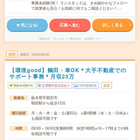
事務未経験OK！ ランスタッドは、きめ細やかなフォロー
で就業後も安心！お気軽に何でもご相談ください！…
気になる!
応募へ進む
詳しく見る
派遣会社
ランスタッド株式会社 北関東エリア
未読
掲載日
2026/08/06
【環境good】鶴田・車OK＊大手不動産での
サポート事務＊月収23万
職種未経験OK
交通費別途支給あり
WEB登録OK
派遣
栃木県宇都宮市
勤務地
鶴田駅から徒歩12分
月・火・木・金・土(週5日) ※週4勤務（水・土・日休み）
曜日頻度
も相談可能です
09:00～18:00(実働8時間 休憩1時間)※10～17時までの時
時間
短相談可能です