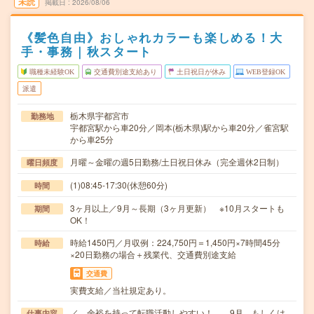
未読
掲載日
2026/08/06
《髪色自由》おしゃれカラーも楽しめる！大
手・事務｜秋スタート
職種未経験OK
交通費別途支給あり
土日祝日が休み
WEB登録OK
派遣
栃木県宇都宮市
勤務地
宇都宮駅から車20分／岡本(栃木県)駅から車20分／雀宮駅
から車25分
月曜～金曜の週5日勤務/土日祝日休み（完全週休2日制）
曜日頻度
(1)08:45-17:30(休憩60分)
時間
3ヶ月以上／9月～長期（3ヶ月更新） ※10月スタートも
期間
OK！
時給1450円／月収例：224,750円＝1,450円×7時間45分
時給
×20日勤務の場合＋残業代、交通費別途支給
交通費
実費支給／当社規定あり。
／ 余裕を持って転職活動しやすい！ 9月、もしくは
仕事内容