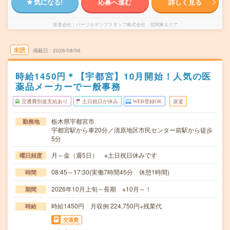
気になる!
応募へ進む
詳しく見る
派遣会社
パーソルテンプスタッフ株式会社 北関東エリア
未読
掲載日
2026/08/06
時給1450円＊【宇都宮】10月開始！人気の医
薬品メーカーで一般事務
交通費別途支給あり
土日祝日が休み
WEB登録OK
派遣
栃木県宇都宮市
勤務地
宇都宮駅から車20分／清原地区市民センター前駅から徒歩
5分
月～金（週5日） ※土日祝日休みです
曜日頻度
08:45～17:30(実働7時間45分 休憩1時間)
時間
2026年10月上旬～長期 ※10月～！
期間
時給1450円 月収例 224,750円+残業代
時給
交通費