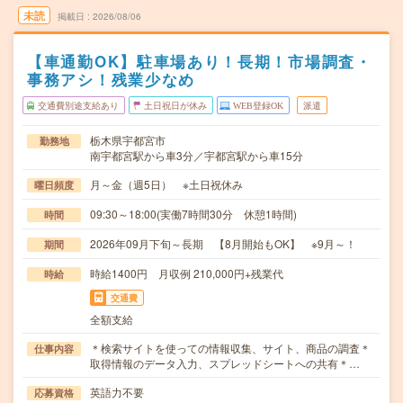
未読
掲載日
2026/08/06
【車通勤OK】駐車場あり！長期！市場調査・
事務アシ！残業少なめ
交通費別途支給あり
土日祝日が休み
WEB登録OK
派遣
栃木県宇都宮市
勤務地
南宇都宮駅から車3分／宇都宮駅から車15分
月～金（週5日） ※土日祝休み
曜日頻度
09:30～18:00(実働7時間30分 休憩1時間)
時間
2026年09月下旬～長期 【8月開始もOK】 ※9月～！
期間
時給1400円 月収例 210,000円+残業代
時給
交通費
全額支給
＊検索サイトを使っての情報収集、サイト、商品の調査＊
仕事内容
取得情報のデータ入力、スプレッドシートへの共有＊…
英語力不要
応募資格