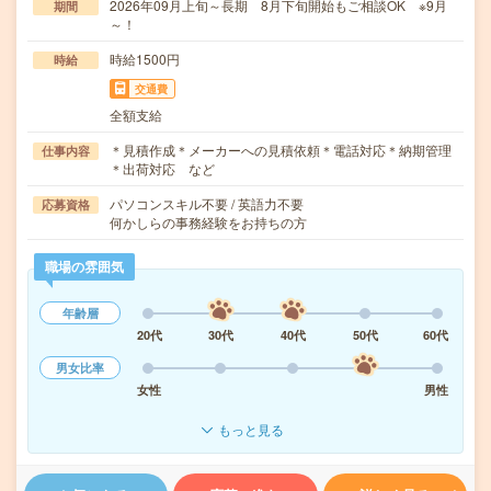
2026年09月上旬～長期 8月下旬開始もご相談OK ※9月
期間
～！
時給1500円
時給
交通費
全額支給
＊見積作成＊メーカーへの見積依頼＊電話対応＊納期管理
仕事内容
＊出荷対応 など
パソコンスキル不要 / 英語力不要
応募資格
何かしらの事務経験をお持ちの方
職場の雰囲気
年齢層
20代
30代
40代
50代
60代
男女比率
女性
男性
もっと見る