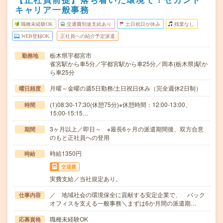
キャリア一般事務
職種未経験OK
交通費別途支給あり
土日祝日が休み
残業なし
WEB登録OK
正社員への紹介予定派遣
栃木県宇都宮市
勤務地
雀宮駅から車5分／宇都宮駅から車25分／岡本(栃木県)駅か
ら車25分
月曜～金曜の週5日勤務/土日祝日休み（完全週休2日制）
曜日頻度
(1)08:30-17:30(休憩75分)※休憩時間：12:00-13:00、
時間
15:00‐15:15…
3ヶ月以上／即日～ ※最長6ヶ月の派遣期間後、双方合意
期間
のもと正社員への登用
時給1350円
時給
交通費
実費支給／当社規定あり。
／ 地域社会の環境保全に貢献する安定企業で、 バック
仕事内容
オフィスを支える一般事務＼まずは6か月間の派遣期…
職種未経験OK
応募資格