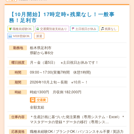
【10月開始】17時定時×残業なし！一般事
務！足利市
職種未経験OK
交通費別途支給あり
土日祝日が休み
残業なし
WEB登録OK
派遣
栃木県足利市
勤務地
県駅から車6分
月～金（週5日） ※土日祝日お休みです！
曜日頻度
09:00～17:00(実働7時間 休憩1時間)
時間
2026年10月上旬～長期 ※10月～！
期間
時給1300円 月収例 182,000円
時給
交通費
全額支給
＊生産計画に基づいた発注業務（専用システム・Excel）＊
仕事内容
マスタデータの登録＊データの移行（専用シス…
職種未経験OK / ブランクOK / パソコンスキル不要 / 英語力
応募資格