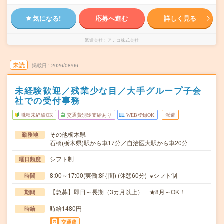
気になる!
応募へ進む
詳しく見る
派遣会社
アデコ株式会社
未読
掲載日
2026/08/06
未経験歓迎／残業少な目／大手グループ子会
社での受付事務
職種未経験OK
交通費別途支給あり
WEB登録OK
派遣
その他栃木県
勤務地
石橋(栃木県)駅から車17分／自治医大駅から車20分
シフト制
曜日頻度
8:00～17:00(実働:8時間) (休憩60分) ※シフト制
時間
【急募】即日～長期（3カ月以上） ★8月～OK！
期間
時給1480円
時給
交通費