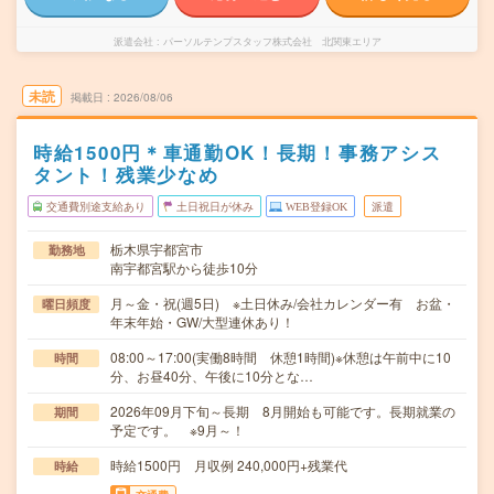
派遣会社
パーソルテンプスタッフ株式会社 北関東エリア
未読
掲載日
2026/08/06
時給1500円＊車通勤OK！長期！事務アシス
タント！残業少なめ
交通費別途支給あり
土日祝日が休み
WEB登録OK
派遣
栃木県宇都宮市
勤務地
南宇都宮駅から徒歩10分
月～金・祝(週5日) ※土日休み/会社カレンダー有 お盆・
曜日頻度
年末年始・GW/大型連休あり！
08:00～17:00(実働8時間 休憩1時間)※休憩は午前中に10
時間
分、お昼40分、午後に10分とな…
2026年09月下旬～長期 8月開始も可能です。長期就業の
期間
予定です。 ※9月～！
時給1500円 月収例 240,000円+残業代
時給