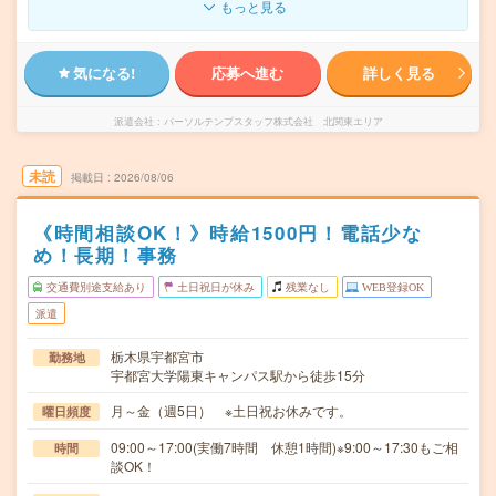
もっと見る
気になる!
応募へ進む
詳しく見る
派遣会社
パーソルテンプスタッフ株式会社 北関東エリア
未読
掲載日
2026/08/06
《時間相談OK！》時給1500円！電話少な
め！長期！事務
交通費別途支給あり
土日祝日が休み
残業なし
WEB登録OK
派遣
栃木県宇都宮市
勤務地
宇都宮大学陽東キャンパス駅から徒歩15分
月～金（週5日） ※土日祝お休みです。
曜日頻度
09:00～17:00(実働7時間 休憩1時間)※9:00～17:30もご相
時間
談OK！