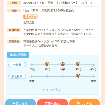
2026年08月下旬～長期 【9月開始もOK】 ※8月～！
期間
時給1450円 月収例 232,000円+残業代
時給
交通費
全額支給
＊契約更新手続き＊システムへの入力＊契約データ入力、
仕事内容
変更内容入力＊書面発送＊来客対応、電話対応（入居…
職種未経験OK / ブランクOK / 英語力不要
応募資格
データ入力の経験がある方
職場の雰囲気
年齢層
20代
30代
40代
50代
60代
男女比率
女性
男性
もっと見る
気になる!
応募へ進む
詳しく見る