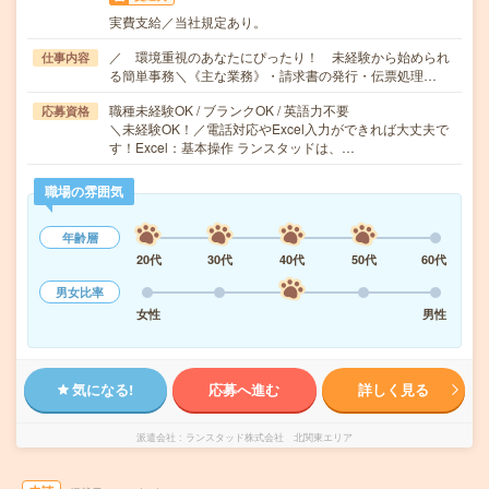
実費支給／当社規定あり。
／ 環境重視のあなたにぴったり！ 未経験から始められ
仕事内容
る簡単事務＼《主な業務》・請求書の発行・伝票処理…
職種未経験OK / ブランクOK / 英語力不要
応募資格
＼未経験OK！／電話対応やExcel入力ができれば大丈夫で
す！Excel：基本操作 ランスタッドは、…
職場の雰囲気
年齢層
20代
30代
40代
50代
60代
男女比率
女性
男性
気になる!
応募へ進む
詳しく見る
派遣会社
ランスタッド株式会社 北関東エリア