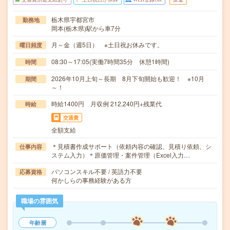
栃木県宇都宮市
勤務地
岡本(栃木県)駅から車7分
月～金（週5日） ※土日祝お休みです。
曜日頻度
08:30～17:05(実働7時間35分 休憩1時間)
時間
2026年10月上旬～長期 8月下旬開始も歓迎！ ※10月
期間
～！
時給1400円 月収例 212,240円+残業代
時給
交通費
全額支給
＊見積書作成サポート（依頼内容の確認、見積り依頼、シ
仕事内容
ステム入力）＊原価管理・案件管理（Excel入力…
パソコンスキル不要 / 英語力不要
応募資格
何かしらの事務経験がある方
職場の雰囲気
年齢層