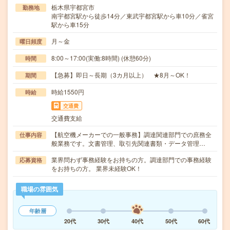
栃木県宇都宮市
勤務地
南宇都宮駅から徒歩14分／東武宇都宮駅から車10分／雀宮
駅から車15分
月～金
曜日頻度
8:00～17:00(実働:8時間) (休憩60分)
時間
【急募】即日～長期（3カ月以上） ★8月～OK！
期間
時給1550円
時給
交通費
交通費支給
【航空機メーカーでの一般事務】調達関連部門での庶務全
仕事内容
般業務です。文書管理、取引先関連書類・データ管理…
業界問わず事務経験をお持ちの方。調達部門での事務経験
応募資格
をお持ちの方。 業界未経験OK！
職場の雰囲気
年齢層
20代
30代
40代
50代
60代