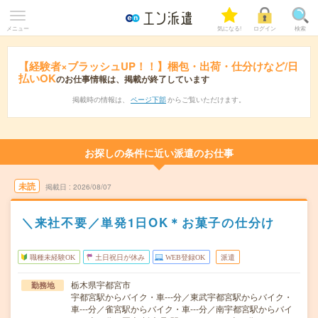
メニュー
気になる!
ログイン
検索
【経験者×ブラッシュUP！！】梱包・出荷・仕分けなど/日
払いOK
のお仕事情報は、掲載が終了しています
掲載時の情報は、
ページ下部
からご覧いただけます。
お探しの条件に近い派遣のお仕事
未読
掲載日
2026/08/07
＼来社不要／単発1日OK＊お菓子の仕分け
職種未経験OK
土日祝日が休み
WEB登録OK
派遣
栃木県宇都宮市
勤務地
宇都宮駅からバイク・車---分／東武宇都宮駅からバイク・
車---分／雀宮駅からバイク・車---分／南宇都宮駅からバイ