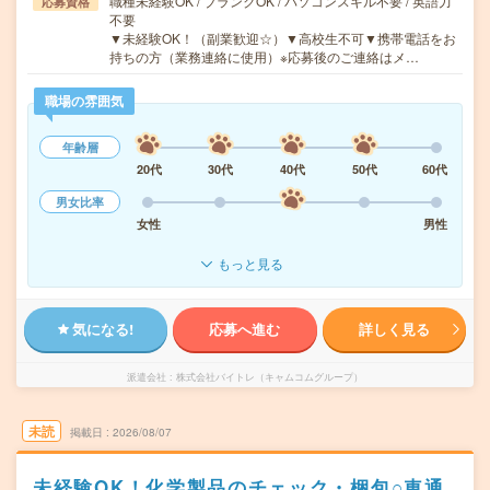
職種未経験OK / ブランクOK / パソコンスキル不要 / 英語力
応募資格
不要
▼未経験OK！（副業歓迎☆）▼高校生不可▼携帯電話をお
持ちの方（業務連絡に使用）※応募後のご連絡はメ…
職場の雰囲気
年齢層
20代
30代
40代
50代
60代
男女比率
女性
男性
もっと見る
気になる!
応募へ進む
詳しく見る
派遣会社
株式会社バイトレ（キャムコムグループ）
未読
掲載日
2026/08/07
未経験OK！化学製品のチェック・梱包○車通