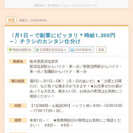
派遣会社
株式会社バイトレ（キャムコムグループ）
未読
掲載日
2026/08/06
〈月1日～で副業にピッタリ＊時給1,200円
～〉チラシのカンタン仕分け
職種未経験OK
交通費別途支給あり
WEB登録OK
派遣
栃木県那須塩原市
勤務地
那須塩原駅からバイク・車---分／西那須野駅からバイク・
車---分／黒磯駅からバイク・車---分
週0日～/月1日～OK！（月～日のあいだ）★「土曜と日曜
曜日頻度
だけ」など色々な働き方ができます！★お仕事ゼロの週が
あっても大丈夫。働きたい日、お休みの希望はお気軽にご
相談ください！
【1日3時間～も相談OK!】＜シフト例＞9:00～12:0012:00
時間
～17:00 17:00～22…
単発1日～！ ★勤務開始日や期間はお気軽にご相談くだ
期間
さい！ ＃8月～ ＃9月～