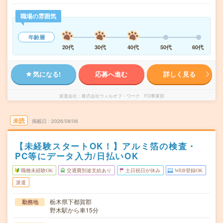
職場の雰囲気
年齢層
20代
30代
40代
50代
60代
気になる!
応募へ進む
詳しく見る
派遣会社
株式会社ウィルオブ・ワーク FO事業部
未読
掲載日
2026/08/06
【未経験スタートOK！】アルミ箔の検査・
PC等にデータ入力/日払いOK
職種未経験OK
交通費別途支給あり
土日祝日が休み
WEB登録OK
派遣
栃木県下都賀郡
勤務地
野木駅から車15分