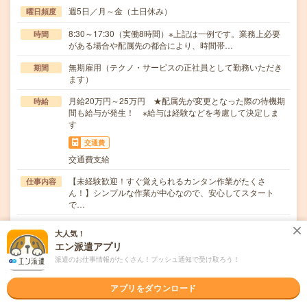
週5日／月～金（土日休み）
曜日頻度
8:30～17:30（実働8時間）※上記は一例です。業務上必要
時間
がある場合や配属先の都合により、時間帯…
無期雇用（テクノ・サービスの正社員として勤務いただき
期間
ます）
月給20万円～25万円 ★配属先が変更となった際の待機期
時給
間も給与が発生！ ※給与は経験などを考慮して決定しま
す
交通費
交通費支給
【未経験歓迎！すぐ覚えられるカンタン作業がたくさ
仕事内容
ん！】シンプルな作業が中心なので、安心してスタート
で…
職種未経験OK / ブランクOK / パソコンスキル不要 / 英語力
応募資格
大人気！
不要
エン派遣アプリ
＼未経験から安定した働き方を目指したい方歓迎！／経
派遣のお仕事情報がたくさん！プッシュ通知で受け取ろう！
験・資格・学歴は問いません◎「そろそろ腰を据えて働…
アプリをダウンロード
職場の雰囲気