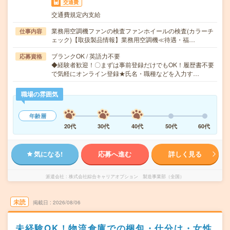
交通費
交通費規定内支給
業務用空調機ファンの検査ファンホイールの検査(カラーチ
仕事内容
ェック)【取扱製品情報】業務用空調機≪待遇・福…
ブランクOK / 英語力不要
応募資格
◆経験者歓迎！〇まずは事前登録だけでもOK！履歴書不要
で気軽にオンライン登録★氏名・職種などを入力す…
職場の雰囲気
年齢層
20代
30代
40代
50代
60代
気になる!
応募へ進む
詳しく見る
派遣会社
株式会社綜合キャリアオプション 製造事業部（全国）
未読
掲載日
2026/08/06
未経験OK！物流倉庫での梱包・仕分け・女性