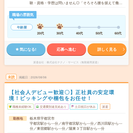
験・資格・学歴は問いません◎「そろそろ腰を据えて働…
職場の雰囲気
年齢層
20代
30代
40代
50代
60代
気になる!
応募へ進む
詳しく見る
派遣会社
株式会社テクノ・サービス（無期雇用派遣）
未読
掲載日
2026/08/06
【社会人デビュー歓迎〇】正社員の安定環
境！ピッキングや梱包をお任せ！
職種未経験OK
交通費別途支給あり
土日祝日が休み
派遣
栃木県宇都宮市
勤務地
宇都宮駅から---分／南宇都宮駅から---分／西川田駅から---
分／東宿郷駅から---分／陽東３丁目駅から---分