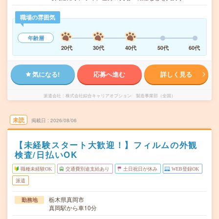
職場の雰囲気
年齢層
20代
30代
40代
50代
60代
気になる!
応募へ進む
詳しく見る
派遣会社
株式会社綜合キャリアオプション 製造事業部（全国）
未読
掲載日
2026/08/06
【未経験スタート大歓迎！】フィルムの外観
検査/日払いOK
職種未経験OK
交通費別途支給あり
土日祝日が休み
WEB登録OK
派遣
栃木県真岡市
勤務地
真岡駅から車10分