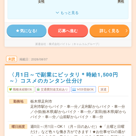
女性
男性
もっと見る
気になる!
応募へ進む
詳しく見る
派遣会社
株式会社バイトレ（キャムコムグループ）
未読
掲載日
2026/08/07
〈月1日～で副業にピッタリ＊時給1,500円
～〉コスメのカンタン仕分け
職種未経験OK
交通費別途支給あり
WEB登録OK
派遣
栃木県足利市
勤務地
足利市駅からバイク・車---分／足利駅からバイク・車---分
／小俣(栃木県)駅からバイク・車---分／富田(栃木県)駅から
バイク・車---分／山前駅からバイク・車---分
週0日～/月1日～OK！（月～日のあいだ）★「土曜と日曜
曜日頻度
だけ」など色々な働き方ができます！★お仕事ゼロの週が