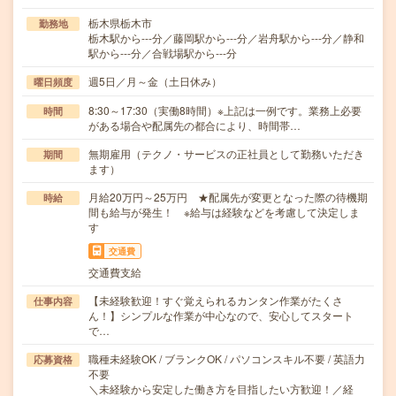
栃木県栃木市
勤務地
栃木駅から---分／藤岡駅から---分／岩舟駅から---分／静和
駅から---分／合戦場駅から---分
週5日／月～金（土日休み）
曜日頻度
8:30～17:30（実働8時間）※上記は一例です。業務上必要
時間
がある場合や配属先の都合により、時間帯…
無期雇用（テクノ・サービスの正社員として勤務いただき
期間
ます）
月給20万円～25万円 ★配属先が変更となった際の待機期
時給
間も給与が発生！ ※給与は経験などを考慮して決定しま
す
交通費
交通費支給
【未経験歓迎！すぐ覚えられるカンタン作業がたくさ
仕事内容
ん！】シンプルな作業が中心なので、安心してスタート
で…
職種未経験OK / ブランクOK / パソコンスキル不要 / 英語力
応募資格
不要
＼未経験から安定した働き方を目指したい方歓迎！／経