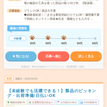
電の確認や工具を使った部品の取り付け等。【取扱製…
ブランクOK / 英語力不要
応募資格
◆経験者歓迎！〇まずは事前登録だけでもOK！履歴書不要
で気軽にオンライン登録★氏名・職種などを入力す…
職場の雰囲気
年齢層
20代
30代
40代
50代
60代
気になる!
応募へ進む
詳しく見る
派遣会社
株式会社綜合キャリアオプション 製造事業部（全国）
未読
掲載日
2026/08/06
【未経験でも活躍できる！】製品のピッキン
グ・出荷準備/日払いOK
職種未経験OK
交通費別途支給あり
土日祝日が休み
WEB登録OK