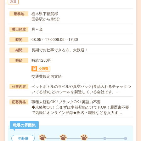
派遣
栃木県下都賀郡
勤務地
国谷駅から車5分
月～金
曜日頻度
08:05～17:0008:05～17:30
時間
長期でお仕事できる方、大歓迎！
期間
時給1250円
時給
交通費
交通費規定内支給
ペットボトルのラベルや真空パック(食品入れるチャックつ
仕事内容
いてる袋)などのシールを製造している会社です。…
職種未経験OK / ブランクOK / 英語力不要
応募資格
◆未経験OK！〇まずは事前登録だけでもOK！履歴書不要
で気軽にオンライン登録★氏名・職種などを入力す…
職場の雰囲気
年齢層