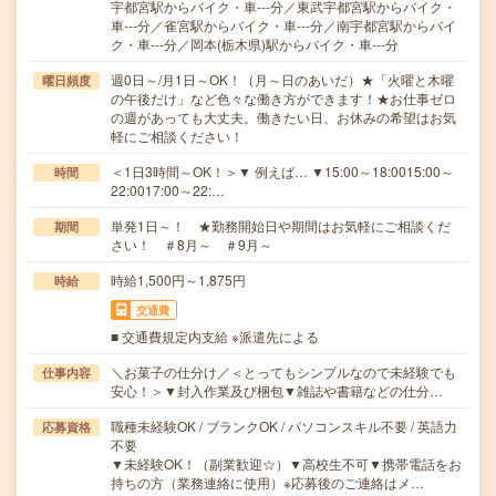
宇都宮駅からバイク・車---分／東武宇都宮駅からバイク・
車---分／雀宮駅からバイク・車---分／南宇都宮駅からバイ
ク・車---分／岡本(栃木県)駅からバイク・車---分
週0日～/月1日～OK！（月～日のあいだ）★「火曜と木曜
曜日頻度
の午後だけ」など色々な働き方ができます！★お仕事ゼロ
の週があっても大丈夫。働きたい日、お休みの希望はお気
軽にご相談ください！
＜1日3時間～OK！＞▼ 例えば… ▼15:00～18:0015:00～
時間
22:0017:00～22:…
単発1日～！ ★勤務開始日や期間はお気軽にご相談くだ
期間
さい！ ＃8月～ ＃9月～
時給1,500円～1,875円
時給
交通費
■ 交通費規定内支給 ※派遣先による
＼お菓子の仕分け／＜とってもシンプルなので未経験でも
仕事内容
安心！＞▼封入作業及び梱包▼雑誌や書籍などの仕分…
職種未経験OK / ブランクOK / パソコンスキル不要 / 英語力
応募資格
不要
▼未経験OK！（副業歓迎☆）▼高校生不可▼携帯電話をお
持ちの方（業務連絡に使用）※応募後のご連絡はメ…