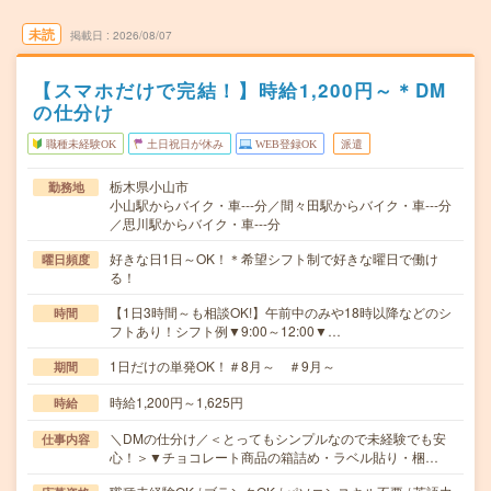
未読
掲載日
2026/08/07
【スマホだけで完結！】時給1,200円～＊DM
の仕分け
職種未経験OK
土日祝日が休み
WEB登録OK
派遣
栃木県小山市
勤務地
小山駅からバイク・車---分／間々田駅からバイク・車---分
／思川駅からバイク・車---分
好きな日1日～OK！＊希望シフト制で好きな曜日で働け
曜日頻度
る！
【1日3時間～も相談OK!】午前中のみや18時以降などのシ
時間
フトあり！シフト例▼9:00～12:00▼…
1日だけの単発OK！＃8月～ ＃9月～
期間
時給1,200円～1,625円
時給
＼DMの仕分け／＜とってもシンプルなので未経験でも安
仕事内容
心！＞▼チョコレート商品の箱詰め・ラベル貼り・梱…