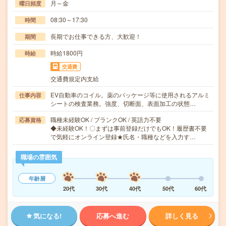
月～金
曜日頻度
08:30～17:30
時間
長期でお仕事できる方、大歓迎！
期間
時給1800円
時給
交通費
交通費規定内支給
EV自動車のコイル。薬のパッケージ等に使用されるアルミ
仕事内容
シートの検査業務。強度、切断面、表面加工の状態…
職種未経験OK / ブランクOK / 英語力不要
応募資格
◆未経験OK！〇まずは事前登録だけでもOK！履歴書不要
で気軽にオンライン登録★氏名・職種などを入力す…
職場の雰囲気
年齢層
20代
30代
40代
50代
60代
気になる!
応募へ進む
詳しく見る