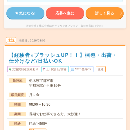
気になる!
応募へ進む
詳しく見る
派遣会社
株式会社綜合キャリアオプション 製造事業部（全国）
未読
掲載日
2026/08/06
【経験者×ブラッシュUP！！】梱包・出荷・
仕分けなど/日払いOK
交通費別途支給あり
土日祝日が休み
WEB登録OK
派遣
栃木県宇都宮市
勤務地
宇都宮駅から車15分
月～金
曜日頻度
08:00～16:30
時間
長期でお仕事できる方、大歓迎！
期間
時給1450円
時給