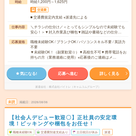
時給1,200円～1,625円
時給
交通費
■ 交通費規定内支給 ※派遣先による
＼チラシの仕分け／＜とってもシンプルなので未経験でも
仕事内容
安心！＞▼封入作業及び梱包▼雑誌や書籍などの仕分…
職種未経験OK / ブランクOK / パソコンスキル不要 / 英語力
応募資格
不要
▼未経験OK！（副業歓迎☆）▼高校生不可▼携帯電話をお
持ちの方（業務連絡に使用）※応募後のご連絡はメ…
気になる!
応募へ進む
詳しく見る
派遣会社
株式会社バイトレ（キャムコムグループ）
未読
掲載日
2026/08/06
【社会人デビュー歓迎〇】正社員の安定環
境！ピッキングや梱包をお任せ！
職種未経験OK
交通費別途支給あり
土日祝日が休み
派遣