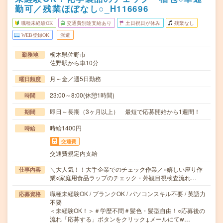
勤可／残業ほぼなし○_H116696
職種未経験OK
交通費別途支給あり
土日祝日が休み
残業なし
WEB登録OK
派遣
栃木県佐野市
勤務地
佐野駅から車10分
月～金／週5日勤務
曜日頻度
23:00～8:00(休憩1時間)
時間
即日～長期（3ヶ月以上） 最短で応募開始から1週間！
期間
時給1400円
時給
交通費
交通費規定内支給
＼大人気！！大手企業でのチェック作業／○嬉しい座り作
仕事内容
業○家庭用食品ラップのチェック・外観目視検査流れ…
職種未経験OK / ブランクOK / パソコンスキル不要 / 英語力
応募資格
不要
＜未経験OK！＞＃学歴不問＃髪色・髪型自由！○応募後の
流れ「応募する」ボタンをクリック↓メールにてw…