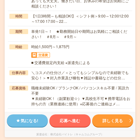
あっても大丈夫。働きたい日、お休みの希望はお気軽にご
相談ください！
【1日3時間～も相談OK!】＜シフト例＞9:00～12:0012:00
時間
～17:00 17:00～22…
単発1日～！ ★勤務開始日や期間はお気軽にご相談くだ
期間
さい！ ＃8月～ ＃9月～
時給1,500円～1,875円
時給
交通費
■ 交通費規定内支給 ※派遣先による
＼コスメの仕分け／＜とってもシンプルなので未経験でも
仕事内容
安心！＞▼封入作業及び梱包▼雑誌や書籍などの仕分…
職種未経験OK / ブランクOK / パソコンスキル不要 / 英語力
応募資格
不要
▼未経験OK！（副業歓迎☆）▼高校生不可▼携帯電話をお
持ちの方（業務連絡に使用）※応募後のご連絡はメ…
気になる!
応募へ進む
詳しく見る
派遣会社
株式会社バイトレ（キャムコムグループ）