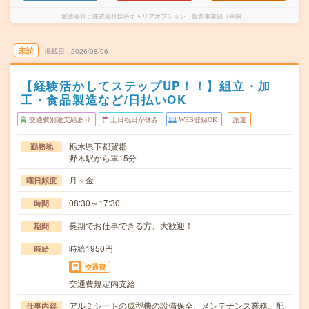
派遣会社
株式会社綜合キャリアオプション 製造事業部（全国）
未読
掲載日
2026/08/06
【経験活かしてステップUP！！】組立・加
工・食品製造など/日払いOK
交通費別途支給あり
土日祝日が休み
WEB登録OK
派遣
栃木県下都賀郡
勤務地
野木駅から車15分
月～金
曜日頻度
08:30～17:30
時間
長期でお仕事できる方、大歓迎！
期間
時給1950円
時給
交通費
交通費規定内支給
アルミシートの成型機の設備保全、メンテナンス業務。配
仕事内容