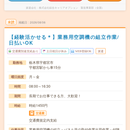
派遣会社
株式会社綜合キャリアオプション 製造事業部（全国）
未読
掲載日
2026/08/06
【経験活かせる＊】業務用空調機の組立作業/
日払いOK
交通費別途支給あり
土日祝日が休み
WEB登録OK
派遣
栃木県宇都宮市
勤務地
宇都宮駅から車15分
月～金
曜日頻度
08:00～16:30
時間
長期でお仕事できる方、大歓迎！
期間
時給1450円
時給
交通費
交通費規定内支給
業務用空調機の組立・パネル等の取付作業出荷作業・付随
仕事内容