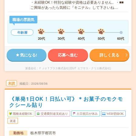
・未経験OK！特別な経験や資格は必要ありません。・■■
ご興味があったら気軽に『キニナル』して下さいね…
職場の雰囲気
年齢層
20代
30代
40代
50代
60代
気になる!
応募へ進む
詳しく見る
派遣会社
ＦＪＵＴプラス株式会社(旧UT エフサス・クリエ株式会社)
未読
掲載日
2026/08/06
《単発1日OK！日払い可》＊お菓子のモクモ
クシール貼り
職種未経験OK
交通費別途支給あり
土日祝日が休み
WEB登録OK
派遣
栃木県宇都宮市
勤務地