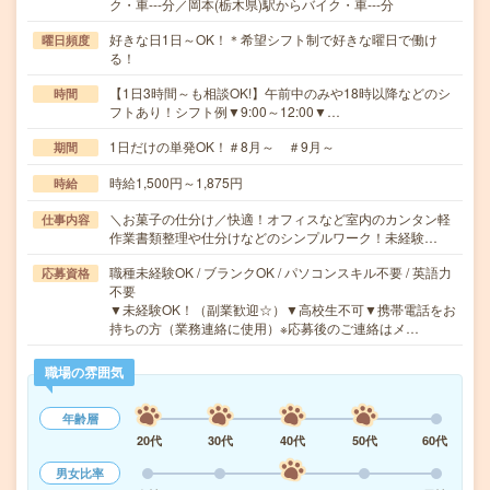
ク・車---分／岡本(栃木県)駅からバイク・車---分
好きな日1日～OK！＊希望シフト制で好きな曜日で働け
曜日頻度
る！
【1日3時間～も相談OK!】午前中のみや18時以降などのシ
時間
フトあり！シフト例▼9:00～12:00▼…
1日だけの単発OK！＃8月～ ＃9月～
期間
時給1,500円～1,875円
時給
＼お菓子の仕分け／快適！オフィスなど室内のカンタン軽
仕事内容
作業書類整理や仕分けなどのシンプルワーク！未経験…
職種未経験OK / ブランクOK / パソコンスキル不要 / 英語力
応募資格
不要
▼未経験OK！（副業歓迎☆）▼高校生不可▼携帯電話をお
持ちの方（業務連絡に使用）※応募後のご連絡はメ…
職場の雰囲気
年齢層
20代
30代
40代
50代
60代
男女比率