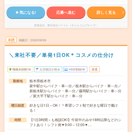
気になる!
応募へ進む
詳しく見る
派遣会社
株式会社バイトレ（キャムコムグループ）
未読
掲載日
2026/08/06
＼来社不要／単発1日OK＊コスメの仕分け
職種未経験OK
土日祝日が休み
WEB登録OK
派遣
栃木県栃木市
勤務地
家中駅からバイク・車---分／栃木駅からバイク・車---分／
新栃木駅からバイク・車---分／藤岡駅からバイク・車---分
／新大平下駅からバイク・車---分
好きな日1日～OK！＊希望シフト制で好きな曜日で働け
曜日頻度
る！
【1日3時間～も相談OK!】午前中のみや18時以降などのシ
時間
フトあり！シフト例▼9:00～12:00▼…