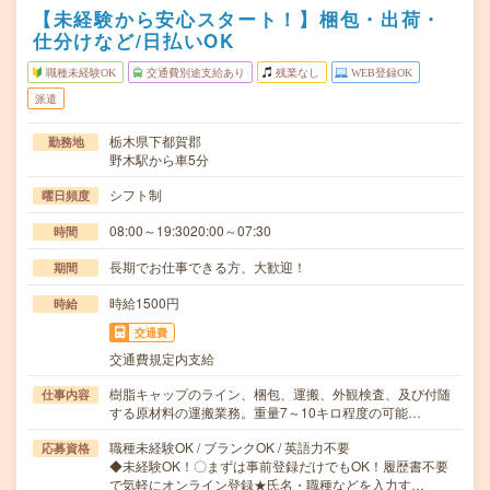
【未経験から安心スタート！】梱包・出荷・
仕分けなど/日払いOK
職種未経験OK
交通費別途支給あり
残業なし
WEB登録OK
派遣
栃木県下都賀郡
勤務地
野木駅から車5分
シフト制
曜日頻度
08:00～19:3020:00～07:30
時間
長期でお仕事できる方、大歓迎！
期間
時給1500円
時給
交通費
交通費規定内支給
樹脂キャップのライン、梱包、運搬、外観検査、及び付随
仕事内容
する原材料の運搬業務。重量7～10キロ程度の可能…
職種未経験OK / ブランクOK / 英語力不要
応募資格
◆未経験OK！〇まずは事前登録だけでもOK！履歴書不要
で気軽にオンライン登録★氏名・職種などを入力す…