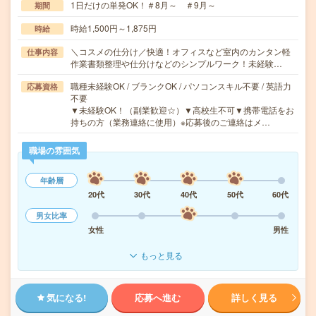
1日だけの単発OK！＃8月～ ＃9月～
期間
時給1,500円～1,875円
時給
＼コスメの仕分け／快適！オフィスなど室内のカンタン軽
仕事内容
作業書類整理や仕分けなどのシンプルワーク！未経験…
職種未経験OK / ブランクOK / パソコンスキル不要 / 英語力
応募資格
不要
▼未経験OK！（副業歓迎☆）▼高校生不可▼携帯電話をお
持ちの方（業務連絡に使用）※応募後のご連絡はメ…
職場の雰囲気
年齢層
20代
30代
40代
50代
60代
男女比率
女性
男性
もっと見る
気になる!
応募へ進む
詳しく見る