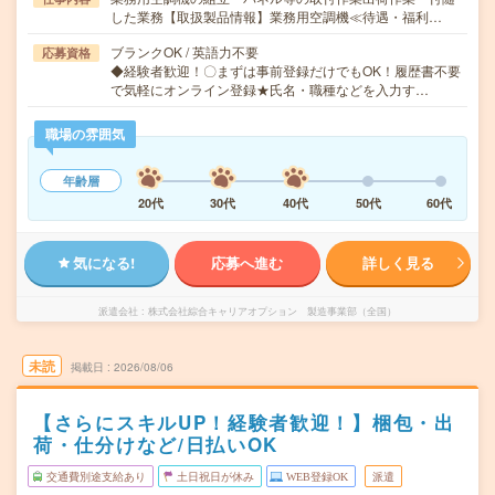
した業務【取扱製品情報】業務用空調機≪待遇・福利…
ブランクOK / 英語力不要
応募資格
◆経験者歓迎！〇まずは事前登録だけでもOK！履歴書不要
で気軽にオンライン登録★氏名・職種などを入力す…
職場の雰囲気
年齢層
20代
30代
40代
50代
60代
気になる!
応募へ進む
詳しく見る
派遣会社
株式会社綜合キャリアオプション 製造事業部（全国）
未読
掲載日
2026/08/06
【さらにスキルUP！経験者歓迎！】梱包・出
荷・仕分けなど/日払いOK
交通費別途支給あり
土日祝日が休み
WEB登録OK
派遣