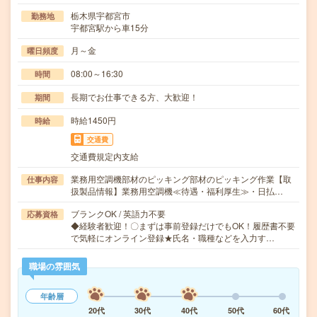
栃木県宇都宮市
勤務地
宇都宮駅から車15分
月～金
曜日頻度
08:00～16:30
時間
長期でお仕事できる方、大歓迎！
期間
時給1450円
時給
交通費
交通費規定内支給
業務用空調機部材のピッキング部材のピッキング作業【取
仕事内容
扱製品情報】業務用空調機≪待遇・福利厚生≫・日払…
ブランクOK / 英語力不要
応募資格
◆経験者歓迎！〇まずは事前登録だけでもOK！履歴書不要
で気軽にオンライン登録★氏名・職種などを入力す…
職場の雰囲気
年齢層
20代
30代
40代
50代
60代