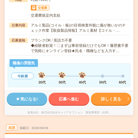
交通費
交通費規定内支給
アルミ製品(コイル・板)の目視検査外観に傷が無いかのチ
仕事内容
ェック作業【取扱製品情報】アルミ素材【コイル・…
ブランクOK / 英語力不要
応募資格
◆経験者歓迎！〇まずは事前登録だけでもOK！履歴書不要
で気軽にオンライン登録★氏名・職種などを入力す…
職場の雰囲気
年齢層
20代
30代
40代
50代
60代
気になる!
応募へ進む
詳しく見る
派遣会社
株式会社綜合キャリアオプション 製造事業部（全国）
未読
掲載日
2026/08/06