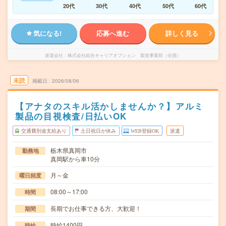
20代
30代
40代
50代
60代
気になる!
応募へ進む
詳しく見る
派遣会社
株式会社綜合キャリアオプション 製造事業部（全国）
未読
掲載日
2026/08/06
【アナタのスキル活かしませんか？】アルミ
製品の目視検査/日払いOK
交通費別途支給あり
土日祝日が休み
WEB登録OK
派遣
栃木県真岡市
勤務地
真岡駅から車10分
月～金
曜日頻度
08:00～17:00
時間
長期でお仕事できる方、大歓迎！
期間
時給1400円
時給