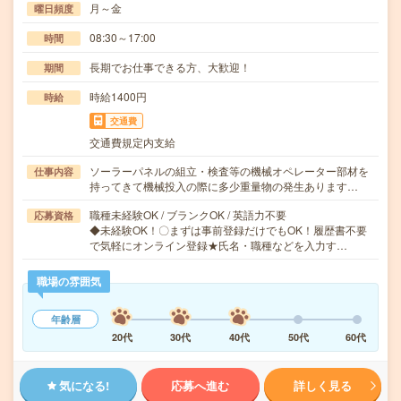
月～金
曜日頻度
08:30～17:00
時間
長期でお仕事できる方、大歓迎！
期間
時給1400円
時給
交通費
交通費規定内支給
ソーラーパネルの組立・検査等の機械オペレーター部材を
仕事内容
持ってきて機械投入の際に多少重量物の発生あります…
職種未経験OK / ブランクOK / 英語力不要
応募資格
◆未経験OK！〇まずは事前登録だけでもOK！履歴書不要
で気軽にオンライン登録★氏名・職種などを入力す…
職場の雰囲気
年齢層
20代
30代
40代
50代
60代
気になる!
応募へ進む
詳しく見る