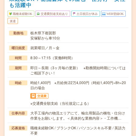
も活躍中
職種未経験OK
交通費別途支給あり
土日祝日が休み
WEB登録OK
派遣
栃木県下都賀郡
勤務地
安塚駅から車10分
就業曜日／月～金
曜日頻度
8:30～17:15（実働8時間）
時間
即日～長期（3ヶ月毎の更新） ※勤務開始時期については
期間
ご相談下さい！
時給1,400円 ※月給例:22万4,000円（時給1,400円×8h×20
時給
日の場合
交通費
※交通費全額支給（当社規定による）
大手工場内の物流エリアにて、輸出用製品の梱包・仕分け
仕事内容
作業をお願いします。＜具体的な業務内容＞・工作機…
職種未経験OK / ブランクOK / パソコンスキル不要 / 英語力
応募資格
不要