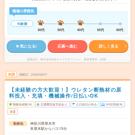
職場の雰囲気
年齢層
20代
30代
40代
50代
60代
気になる!
応募へ進む
詳しく見る
派遣会社
株式会社綜合キャリアオプション 製造事業部（全国）
未読
掲載日
2026/08/07
【未経験の方大歓迎！】ウレタン断熱材の原
料投入・充填・機械操作/日払いOK
職種未経験OK
交通費別途支給あり
土日祝日が休み
WEB登録OK
派遣
神奈川県厚木市
勤務地
本厚木駅からバス15分