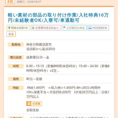
未読
掲載日
2026/08/07
軽い素材の部品の取り付け作業/入社特典10万
円/未経験者OK/入寮可/車通勤可
職種未経験OK
交通費別途支給あり
土日祝日が休み
WEB登録OK
派遣
神奈川県横須賀市
勤務地
追浜駅から徒歩20分
就業曜日/月～金
曜日頻度
6:30～15:15（実働8時間/休憩45分）15:45～24:30（実働8
時間
時間/休憩45分）※2交…
即日～長期
期間
時給1,450円 ≪収入例≫1,450円×8h×20日+時間外
時給
10h+深夜手当＝月収259,205円 ♯月収25万円以上・日収1
万円以上
交通費
全額支給