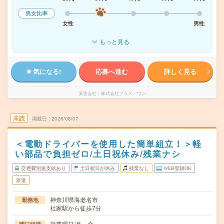
男女比率
女性
男性
もっと見る
気になる!
応募へ進む
詳しく見る
派遣会社
株式会社プラス・ワン
未読
掲載日
2026/08/07
＜電動ドライバーを使用した簡単組立！＞軽
い部品で負担ゼロ/土日祝休み/残業ナシ
交通費別途支給あり
土日祝日が休み
残業なし
WEB登録OK
派遣
神奈川県海老名市
勤務地
社家駅から徒歩7分
就業曜日/月～金