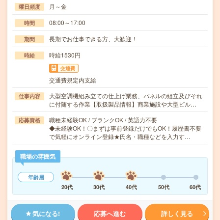
月～金
曜日頻度
08:00～17:00
時間
長期でお仕事できる方、大歓迎！
期間
時給1530円
時給
交通費
交通費規定内支給
大型空調機組み立ての仕上げ業務、パネルの組立及びそれ
仕事内容
に付随する作業【取扱製品情報】商業施設や大型ビル…
職種未経験OK / ブランクOK / 英語力不要
応募資格
◆未経験OK！〇まずは事前登録だけでもOK！履歴書不要
で気軽にオンライン登録★氏名・職種などを入力す…
職場の雰囲気
年齢層
20代
30代
40代
50代
60代
気になる!
応募へ進む
詳しく見る