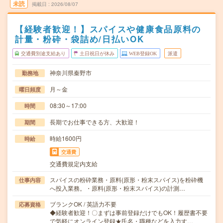
未読
掲載日
2026/08/07
【経験者歓迎！】スパイスや健康食品原料の
計量・粉砕・袋詰め/日払いOK
交通費別途支給あり
土日祝日が休み
WEB登録OK
派遣
神奈川県秦野市
勤務地
月～金
曜日頻度
08:30～17:00
時間
長期でお仕事できる方、大歓迎！
期間
時給1600円
時給
交通費
交通費規定内支給
スパイスの粉砕業務・原料(原形・粉末スパイス)を粉砕機
仕事内容
へ投入業務。・原料(原形・粉末スパイス)の計測…
ブランクOK / 英語力不要
応募資格
◆経験者歓迎！〇まずは事前登録だけでもOK！履歴書不要
で気軽にオンライン登録★氏名・職種などを入力す…