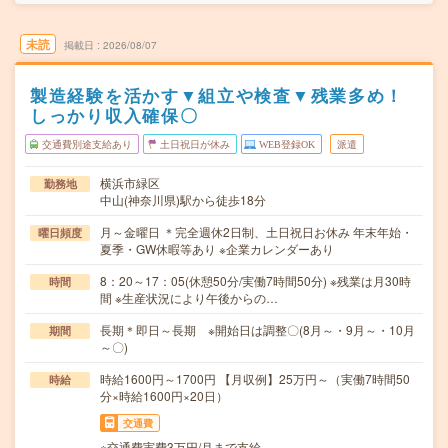
未読
掲載日
2026/08/07
製造経験を活かす▼組立や検査▼残業多め！
しっかり収入確保〇
交通費別途支給あり
土日祝日が休み
WEB登録OK
派遣
横浜市緑区
勤務地
中山(神奈川県)駅から徒歩18分
月～金曜日 ＊完全週休2日制、土日祝日お休み 年末年始・
曜日頻度
夏季・GW休暇等あり ※企業カレンダーあり
8：20～17：05(休憩50分/実働7時間50分) ※残業は月30時
時間
間 ※生産状況により午後からの…
長期＊即日～長期 ※開始日は調整〇(8月～・9月～・10月
期間
～〇)
時給1600円～1700円 【月収例】25万円～（実働7時間50
時給
分×時給1600円×20日）
交通費
※交通費実費3万円/月まで支給