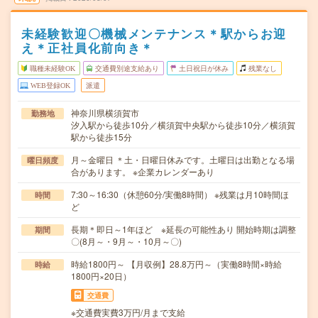
未経験歓迎〇機械メンテナンス＊駅からお迎
え＊正社員化前向き＊
職種未経験OK
交通費別途支給あり
土日祝日が休み
残業なし
WEB登録OK
派遣
神奈川県横須賀市
勤務地
汐入駅から徒歩10分／横須賀中央駅から徒歩10分／横須賀
駅から徒歩15分
月～金曜日 ＊土・日曜日休みです。土曜日は出勤となる場
曜日頻度
合があります。 ※企業カレンダーあり
7:30～16:30（休憩60分/実働8時間） ※残業は月10時間ほ
時間
ど
長期＊即日～1年ほど ※延長の可能性あり 開始時期は調整
期間
〇(8月～・9月～・10月～〇)
時給1800円～ 【月収例】28.8万円～（実働8時間×時給
時給
1800円×20日）
交通費
※交通費実費3万円/月まで支給