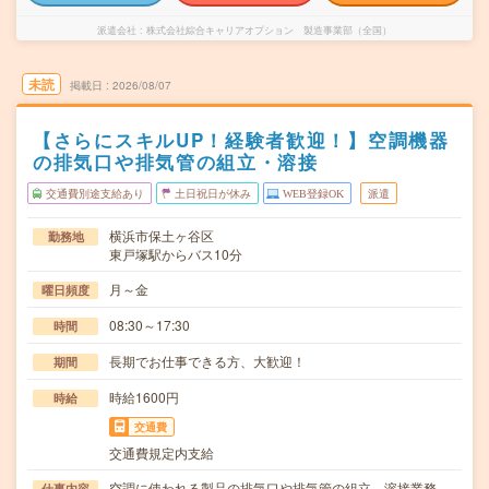
派遣会社
株式会社綜合キャリアオプション 製造事業部（全国）
未読
掲載日
2026/08/07
【さらにスキルUP！経験者歓迎！】空調機器
の排気口や排気管の組立・溶接
交通費別途支給あり
土日祝日が休み
WEB登録OK
派遣
横浜市保土ヶ谷区
勤務地
東戸塚駅からバス10分
月～金
曜日頻度
08:30～17:30
時間
長期でお仕事できる方、大歓迎！
期間
時給1600円
時給
交通費
交通費規定内支給
空調に使われる製品の排気口や排気管の組立、溶接業務
仕事内容