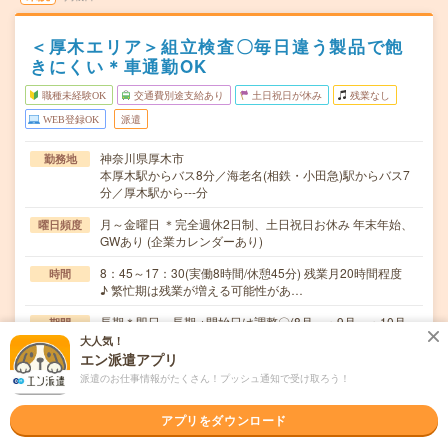
＜厚木エリア＞組立検査〇毎日違う製品で飽
きにくい＊車通勤OK
職種未経験OK
交通費別途支給あり
土日祝日が休み
残業なし
WEB登録OK
派遣
神奈川県厚木市
勤務地
本厚木駅からバス8分／海老名(相鉄・小田急)駅からバス7
分／厚木駅から---分
月～金曜日 ＊完全週休2日制、土日祝日お休み 年末年始、
曜日頻度
GWあり (企業カレンダーあり)
8：45～17：30(実働8時間/休憩45分) 残業月20時間程度
時間
♪ 繁忙期は残業が増える可能性があ…
長期＊即日～長期 ※開始日は調整〇(8月～・9月～・10月～
期間
〇)
大人気！
エン派遣アプリ
時給1500円～ 【月収例】24万円=時給1500円×実働8時間
時給
派遣のお仕事情報がたくさん！プッシュ通知で受け取ろう！
×20日
交通費
アプリをダウンロード
※交通費実費3万円/月まで支給