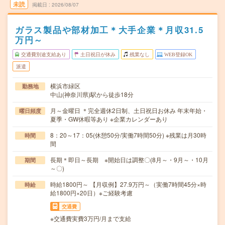
未読
掲載日
2026/08/07
ガラス製品や部材加工＊大手企業＊月収31.5
万円～
交通費別途支給あり
土日祝日が休み
残業なし
WEB登録OK
派遣
横浜市緑区
勤務地
中山(神奈川県)駅から徒歩18分
月～金曜日 ＊完全週休2日制、土日祝日お休み 年末年始・
曜日頻度
夏季・GW休暇等あり ※企業カレンダーあり
8：20～17：05(休憩50分/実働7時間50分) ※残業は月30時
時間
間
長期＊即日～長期 ※開始日は調整〇(8月～・9月～・10月
期間
～〇)
時給1800円～ 【月収例】27.9万円～（実働7時間45分×時
時給
給1800円×20日）※ご経験考慮
交通費
※交通費実費3万円/月まで支給