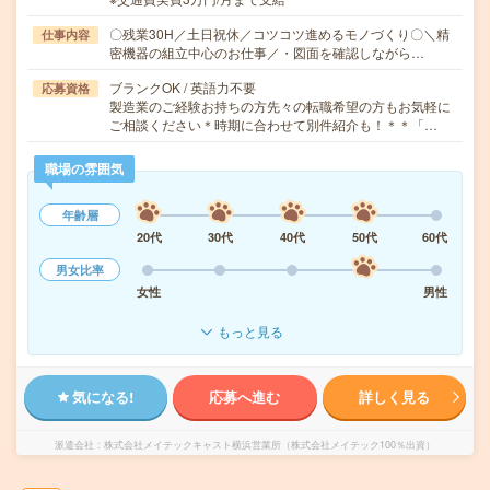
〇残業30H／土日祝休／コツコツ進めるモノづくり〇＼精
仕事内容
密機器の組立中心のお仕事／・図面を確認しながら…
ブランクOK / 英語力不要
応募資格
製造業のご経験お持ちの方先々の転職希望の方もお気軽に
ご相談ください＊時期に合わせて別件紹介も！＊＊「…
職場の雰囲気
年齢層
20代
30代
40代
50代
60代
男女比率
女性
男性
もっと見る
気になる!
応募へ進む
詳しく見る
派遣会社
株式会社メイテックキャスト横浜営業所（株式会社メイテック100％出資）