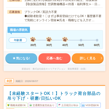
【取扱製品情報】空調整備機器≪待遇・福利厚生≫・日…
ブランクOK / 英語力不要
応募資格
◆経験者歓迎！〇まずは事前登録だけでもOK！履歴書不要
で気軽にオンライン登録★氏名・職種などを入力す…
職場の雰囲気
年齢層
20代
30代
40代
50代
60代
気になる!
応募へ進む
詳しく見る
派遣会社
株式会社綜合キャリアオプション 製造事業部（全国）
未読
掲載日
2026/08/07
【未経験スタートOK！】トラック荷台部品の
吊り下げ・研磨/日払いOK
職種未経験OK
交通費別途支給あり
土日祝日が休み
WEB登録OK