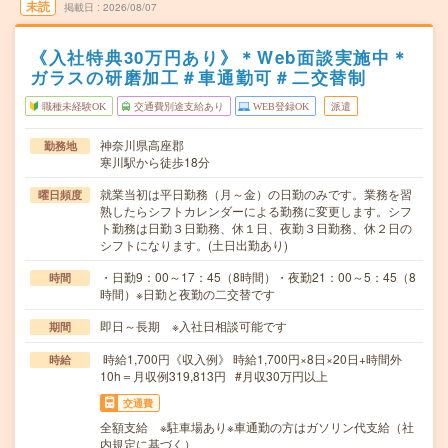
未読
掲載日
2026/08/07
《入社特典30万円あり》＊Web面談実施中＊
ガラスの研磨加工＃車通勤可＃二交替制
職種未経験OK
交通費別途支給あり
WEB登録OK
派遣
神奈川県高座郡
勤務地
寒川駅から徒歩18分
就業当初は平日勤務（月～金）の日勤のみです。業務を習
曜日頻度
熟したらシフトカレンダーによる勤務に変更します。シフ
ト勤務は日勤３日勤務、休１日、夜勤３日勤務、休２日の
シフトになります。(土日出勤あり)
・日勤9：00～17：45（8時間）・夜勤21：00～5：45（8
時間
時間）※日勤と夜勤の二交替です
即日～長期 ※入社日相談可能です
期間
時給1,700円《収入例》 時給1,700円×8日×20日+時間外
時給
10h＝月収例319,813円 #月収30万円以上
交通費
全額支給 ※駐車場あり※車通勤の方はガソリン代支給（社
内規定に基づく）