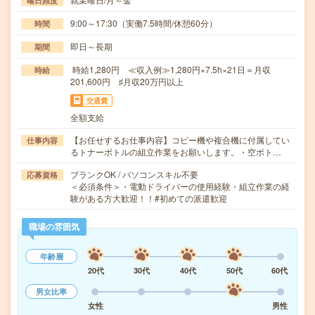
曜日頻度
9:00～17:30（実働7.5時間/休憩60分）
時間
即日～長期
期間
時給1,280円 ≪収入例≫1,280円×7.5h×21日＝月収
時給
201,600円 ♯月収20万円以上
交通費
全額支給
【お任せするお仕事内容】コピー機や複合機に付属してい
仕事内容
るトナーボトルの組立作業をお願いします。・空ボト…
ブランクOK / パソコンスキル不要
応募資格
＜必須条件＞・電動ドライバーの使用経験・組立作業の経
験がある方大歓迎！！#初めての派遣歓迎
職場の雰囲気
年齢層
20代
30代
40代
50代
60代
男女比率
女性
男性