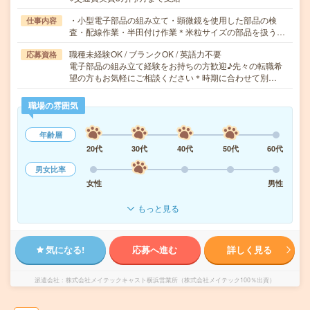
・小型電子部品の組み立て・顕微鏡を使用した部品の検
仕事内容
査・配線作業・半田付け作業＊米粒サイズの部品を扱う…
職種未経験OK / ブランクOK / 英語力不要
応募資格
電子部品の組み立て経験をお持ちの方歓迎♪先々の転職希
望の方もお気軽にご相談ください＊時期に合わせて別…
職場の雰囲気
年齢層
20代
30代
40代
50代
60代
男女比率
女性
男性
もっと見る
気になる!
応募へ進む
詳しく見る
派遣会社
株式会社メイテックキャスト横浜営業所（株式会社メイテック100％出資）