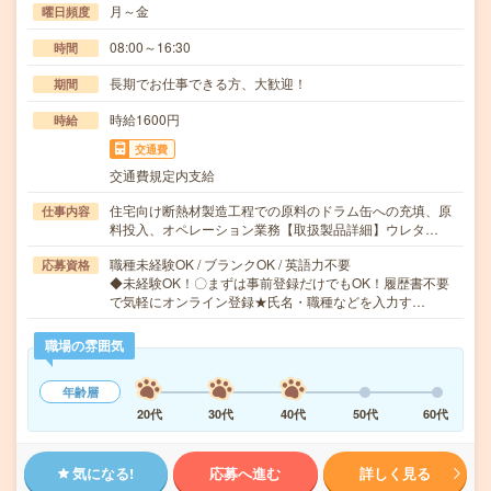
月～金
曜日頻度
08:00～16:30
時間
長期でお仕事できる方、大歓迎！
期間
時給1600円
時給
交通費
交通費規定内支給
住宅向け断熱材製造工程での原料のドラム缶への充填、原
仕事内容
料投入、オペレーション業務【取扱製品詳細】ウレタ…
職種未経験OK / ブランクOK / 英語力不要
応募資格
◆未経験OK！〇まずは事前登録だけでもOK！履歴書不要
で気軽にオンライン登録★氏名・職種などを入力す…
職場の雰囲気
年齢層
20代
30代
40代
50代
60代
気になる!
応募へ進む
詳しく見る