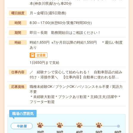
本(神奈川県)駅から車20分
月～金曜日(週5日勤務)
曜日頻度
8:30～17:00(休憩60分/実働7時間30分)
時間
即日～長期 勤務開始日はご相談ください！
期間
時給1,650円 ※7か月目以降の時給1,550円 ＊週払い制度
時給
あり
交通費
1日650円まで支給
／ 経験ナシで安心して始められる！ 自動車部品の組み
仕事内容
付け・溶接作業＼ 【仕事内容】自動車に使われる部…
職種未経験OK / ブランクOK / パソコンスキル不要 / 英語力
応募資格
不要
＊未経験大歓迎＊ブランクあり歓迎＊主婦(主夫)活躍中＊
フリーター歓迎
職場の雰囲気
年齢層
20代
30代
40代
50代
60代