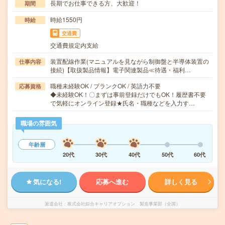
長期でお仕事できる方、大歓迎！
期間
時給1550円
時給
交通費
交通費規定内支給
装置配線作業(マニュアルを見ながら制御盤と半導体装置の
仕事内容
接続)【取扱製品情報】電子関連製品≪待遇・福利…
職種未経験OK / ブランクOK / 英語力不要
応募資格
◆未経験OK！〇まずは事前登録だけでもOK！履歴書不要
で気軽にオンライン登録★氏名・職種などを入力す…
職場の雰囲気
年齢層
20代
30代
40代
50代
60代
気になる!
応募へ進む
詳しく見る
派遣会社
株式会社綜合キャリアオプション 製造事業部（全国）