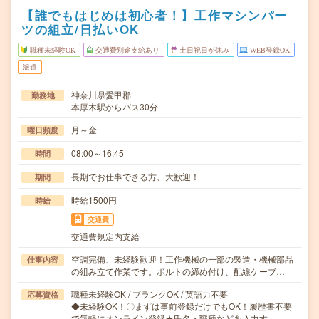
【誰でもはじめは初心者！】工作マシンパー
ツの組立/日払いOK
職種未経験OK
交通費別途支給あり
土日祝日が休み
WEB登録OK
派遣
神奈川県愛甲郡
勤務地
本厚木駅からバス30分
月～金
曜日頻度
08:00～16:45
時間
長期でお仕事できる方、大歓迎！
期間
時給1500円
時給
交通費
交通費規定内支給
空調完備、未経験歓迎！工作機械の一部の製造・機械部品
仕事内容
の組み立て作業です。ボルトの締め付け、配線ケーブ…
職種未経験OK / ブランクOK / 英語力不要
応募資格
◆未経験OK！〇まずは事前登録だけでもOK！履歴書不要
で気軽にオンライン登録★氏名・職種などを入力す…