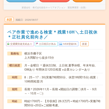
派遣会社
株式会社綜合キャリアオプション 製造事業部（全国）
未読
掲載日
2026/08/07
ペア作業で進める検査＊残業10H＼土日祝休
＊正社員化前向き／
交通費別途支給あり
土日祝日が休み
WEB登録OK
派遣
横浜市磯子区
勤務地
上大岡駅から徒歩15分
月～金曜日 ＊週休2日制、土日祝 夏季休暇、年末年始、
曜日頻度
GWあり 年間休日120日程度 ※企業カレンダーあり
8：25～17：30(実働7時間50分、休憩1時間15分) 残業：
時間
10時間程度/月
長期＊2026年11月～長期 ※開始日の調整〇(8月～・9月
期間
～・10月～〇)
時給1700円～ 【月収例】26.3万円＝時給1700円×実働7時
時給
間50分×20日※ご経験考慮。