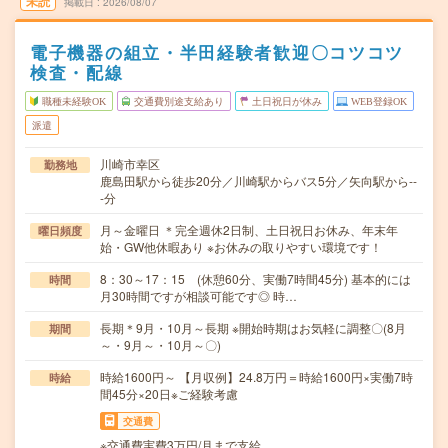
未読
掲載日
2026/08/07
電子機器の組立・半田経験者歓迎〇コツコツ
検査・配線
職種未経験OK
交通費別途支給あり
土日祝日が休み
WEB登録OK
派遣
川崎市幸区
勤務地
鹿島田駅から徒歩20分／川崎駅からバス5分／矢向駅から--
-分
月～金曜日 ＊完全週休2日制、土日祝日お休み、年末年
曜日頻度
始・GW他休暇あり ※お休みの取りやすい環境です！
8：30～17：15 (休憩60分、実働7時間45分) 基本的には
時間
月30時間ですが相談可能です◎ 時…
長期＊9月・10月～長期 ※開始時期はお気軽に調整〇(8月
期間
～・9月～・10月～〇)
時給1600円～ 【月収例】24.8万円＝時給1600円×実働7時
時給
間45分×20日※ご経験考慮
交通費
※交通費実費3万円/月まで支給