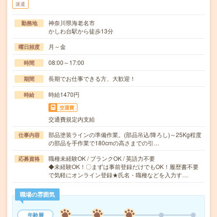
派遣
神奈川県海老名市
勤務地
かしわ台駅から徒歩13分
月～金
曜日頻度
08:00～17:00
時間
長期でお仕事できる方、大歓迎！
期間
時給1470円
時給
交通費
交通費規定内支給
部品塗装ラインの準備作業。(部品吊込/降ろし)～25Kg程度
仕事内容
の部品を手作業で180cmの高さまでの引…
職種未経験OK / ブランクOK / 英語力不要
応募資格
◆未経験OK！〇まずは事前登録だけでもOK！履歴書不要
で気軽にオンライン登録★氏名・職種などを入力す…
職場の雰囲気
年齢層