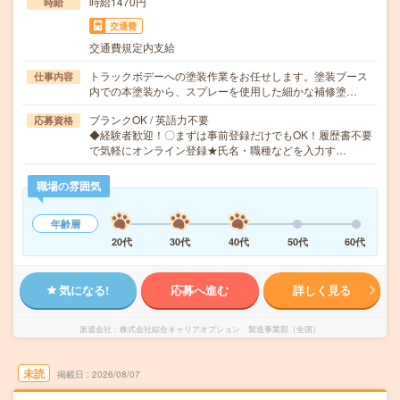
時給1470円
時給
交通費
交通費規定内支給
トラックボデーへの塗装作業をお任せします。塗装ブース
仕事内容
内での本塗装から、スプレーを使用した細かな補修塗…
ブランクOK / 英語力不要
応募資格
◆経験者歓迎！〇まずは事前登録だけでもOK！履歴書不要
で気軽にオンライン登録★氏名・職種などを入力す…
職場の雰囲気
年齢層
20代
30代
40代
50代
60代
気になる!
応募へ進む
詳しく見る
派遣会社
株式会社綜合キャリアオプション 製造事業部（全国）
未読
掲載日
2026/08/07