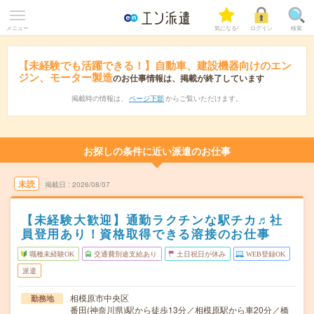
メニュー
気になる!
ログイン
検索
【未経験でも活躍できる！】自動車、建設機器向けのエン
ジン、モーター製造
のお仕事情報は、掲載が終了しています
掲載時の情報は、
ページ下部
からご覧いただけます。
お探しの条件に近い派遣のお仕事
未読
掲載日
2026/08/07
【未経験大歓迎】通勤ラクチンな駅チカ♬社
員登用あり！資格取得できる溶接のお仕事
職種未経験OK
交通費別途支給あり
土日祝日が休み
WEB登録OK
派遣
相模原市中央区
勤務地
番田(神奈川県)駅から徒歩13分／相模原駅から車20分／橋