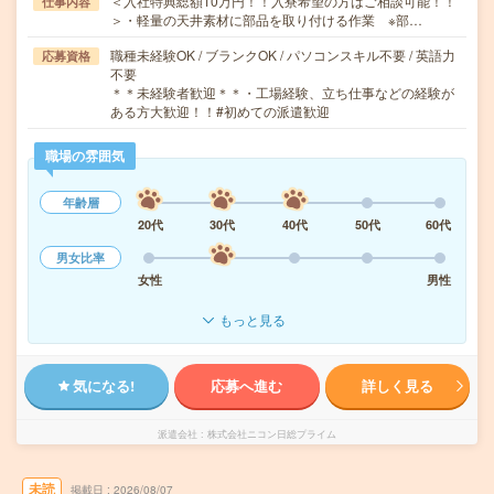
＜入社特典総額10万円！！入寮希望の方はご相談可能！！
仕事内容
＞・軽量の天井素材に部品を取り付ける作業 ※部…
職種未経験OK / ブランクOK / パソコンスキル不要 / 英語力
応募資格
不要
＊＊未経験者歓迎＊＊・工場経験、立ち仕事などの経験が
ある方大歓迎！！#初めての派遣歓迎
職場の雰囲気
年齢層
20代
30代
40代
50代
60代
男女比率
女性
男性
もっと見る
気になる!
応募へ進む
詳しく見る
派遣会社
株式会社ニコン日総プライム
未読
掲載日
2026/08/07