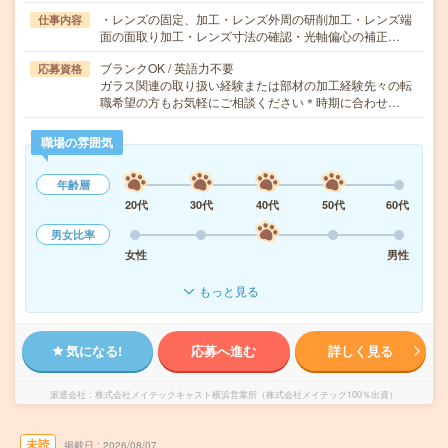
・レンズの固定、加工・レンズ外周の研削加工・レンズ端
仕事内容
面の面取り加工・レンズ寸法の確認・光軸偏心の補正…
ブランクOK / 英語力不要
応募資格
ガラス関連の取り扱い経験または部材の加工経験先々の転
職希望の方もお気軽にご相談ください＊時期に合わせ…
職場の雰囲気
年齢層
20代
30代
40代
50代
60代
男女比率
女性
男性
もっと見る
気になる!
応募へ進む
詳しく見る
派遣会社
株式会社メイテックキャスト横浜営業所（株式会社メイテック100％出資）
未読
掲載日
2026/08/07