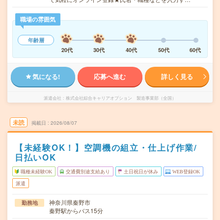
職場の雰囲気
年齢層
20代
30代
40代
50代
60代
気になる!
応募へ進む
詳しく見る
派遣会社
株式会社綜合キャリアオプション 製造事業部（全国）
未読
掲載日
2026/08/07
【未経験OK！】空調機の組立・仕上げ作業/
日払いOK
職種未経験OK
交通費別途支給あり
土日祝日が休み
WEB登録OK
派遣
神奈川県秦野市
勤務地
秦野駅からバス15分