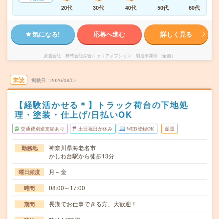
20代
30代
40代
50代
60代
気になる!
応募へ進む
詳しく見る
派遣会社
株式会社綜合キャリアオプション 製造事業部（全国）
未読
掲載日
2026/08/07
【経験活かせる＊】トラック荷台の下地処
理・塗装・仕上げ/日払いOK
交通費別途支給あり
土日祝日が休み
WEB登録OK
派遣
神奈川県海老名市
勤務地
かしわ台駅から徒歩13分
月～金
曜日頻度
08:00～17:00
時間
長期でお仕事できる方、大歓迎！
期間