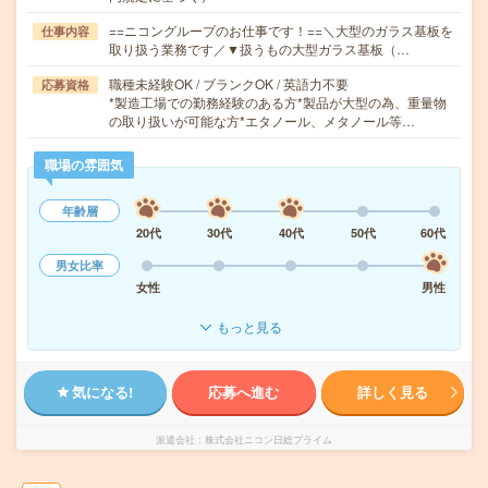
==ニコングループのお仕事です！==＼大型のガラス基板を
仕事内容
取り扱う業務です／▼扱うもの大型ガラス基板（…
職種未経験OK / ブランクOK / 英語力不要
応募資格
*製造工場での勤務経験のある方*製品が大型の為、重量物
の取り扱いが可能な方*エタノール、メタノール等…
職場の雰囲気
年齢層
20代
30代
40代
50代
60代
男女比率
女性
男性
もっと見る
気になる!
応募へ進む
詳しく見る
派遣会社
株式会社ニコン日総プライム