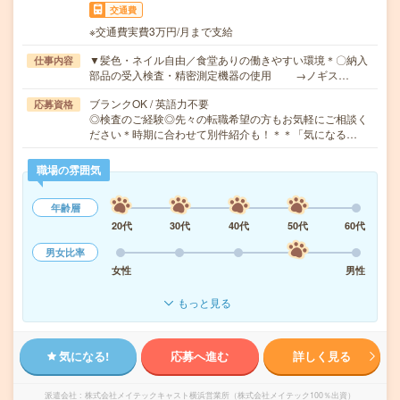
交通費
※交通費実費3万円/月まで支給
▼髪色・ネイル自由／食堂ありの働きやすい環境＊〇納入
仕事内容
部品の受入検査・精密測定機器の使用 →ノギス…
ブランクOK / 英語力不要
応募資格
◎検査のご経験◎先々の転職希望の方もお気軽にご相談く
ださい＊時期に合わせて別件紹介も！＊＊「気になる…
職場の雰囲気
年齢層
20代
30代
40代
50代
60代
男女比率
女性
男性
もっと見る
気になる!
応募へ進む
詳しく見る
派遣会社
株式会社メイテックキャスト横浜営業所（株式会社メイテック100％出資）