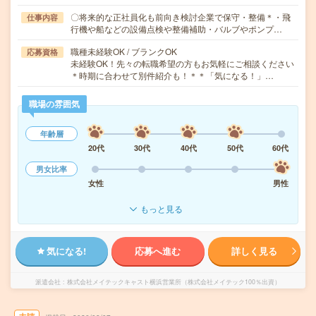
〇将来的な正社員化も前向き検討企業で保守・整備＊・飛
仕事内容
行機や船などの設備点検や整備補助・バルブやポンプ…
職種未経験OK / ブランクOK
応募資格
未経験OK！先々の転職希望の方もお気軽にご相談ください
＊時期に合わせて別件紹介も！＊＊「気になる！」…
職場の雰囲気
年齢層
20代
30代
40代
50代
60代
男女比率
女性
男性
もっと見る
気になる!
応募へ進む
詳しく見る
派遣会社
株式会社メイテックキャスト横浜営業所（株式会社メイテック100％出資）