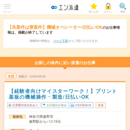
メニュー
気になる!
ログイン
検索
【良案件は寮案件】機械オペレーター/日払いOK
のお仕事情
報は、掲載が終了しています
掲載時の情報は、
ページ下部
からご覧いただけます。
お探しの条件に近い派遣のお仕事
未読
掲載日
2026/08/06
【経験者向けマイスターワーク！】プリント
基板の機械操作・製造/日払いOK
交通費別途支給あり
土日祝日が休み
WEB登録OK
派遣
神奈川県秦野市
勤務地
秦野駅からバス15分