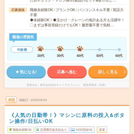
職種未経験OK / ブランクOK / パソコンスキル不要 / 英語力
応募資格
不要
◆未経験OK！◆玉かけ・クレーンの免許ある方も活躍中！
〇まずは事前登録だけでもOK！履歴書不要で気軽…
職場の雰囲気
年齢層
20代
30代
40代
50代
60代
気になる!
応募へ進む
詳しく見る
派遣会社
株式会社綜合キャリアオプション 製造事業部（全国）
未読
掲載日
2026/08/05
《人気の日勤帯！》マシンに原料の投入&ボタ
ン操作/日払いOK
職種未経験OK
交通費別途支給あり
WEB登録OK
派遣