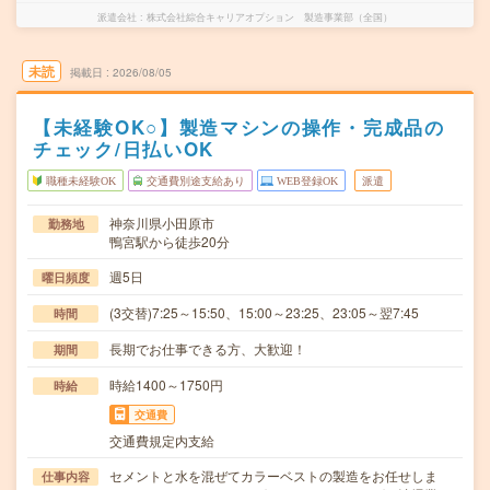
派遣会社
株式会社綜合キャリアオプション 製造事業部（全国）
未読
掲載日
2026/08/05
【未経験OK○】製造マシンの操作・完成品の
チェック/日払いOK
職種未経験OK
交通費別途支給あり
WEB登録OK
派遣
神奈川県小田原市
勤務地
鴨宮駅から徒歩20分
週5日
曜日頻度
(3交替)7:25～15:50、15:00～23:25、23:05～翌7:45
時間
長期でお仕事できる方、大歓迎！
期間
時給1400～1750円
時給
交通費
交通費規定内支給
セメントと水を混ぜてカラーベストの製造をお任せしま
仕事内容