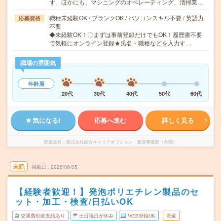
す。ほかにも、マシニングのオペレーティング、清掃業…
職種未経験OK / ブランクOK / パソコンスキル不要 / 英語力
応募資格
不要
◆未経験OK！〇まずは事前登録だけでもOK！履歴書不要
で気軽にオンライン登録★氏名・職種などを入力す…
職場の雰囲気
年齢層
20代
30代
40代
50代
60代
気になる!
応募へ進む
詳しく見る
派遣会社
株式会社綜合キャリアオプション 製造事業部（全国）
未読
掲載日
2026/08/05
【経験者歓迎！】発泡ポリエチレン製品のセ
ット・加工・検査/日払いOK
交通費別途支給あり
土日祝日が休み
WEB登録OK
派遣