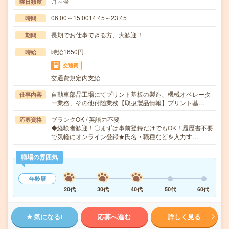
月～金
曜日頻度
06:00～15:0014:45～23:45
時間
長期でお仕事できる方、大歓迎！
期間
時給1650円
時給
交通費
交通費規定内支給
自動車部品工場にてプリント基板の製造、機械オペレータ
仕事内容
ー業務、その他付随業務【取扱製品情報】プリント基…
ブランクOK / 英語力不要
応募資格
◆経験者歓迎！〇まずは事前登録だけでもOK！履歴書不要
で気軽にオンライン登録★氏名・職種などを入力す…
職場の雰囲気
年齢層
20代
30代
40代
50代
60代
気になる!
応募へ進む
詳しく見る