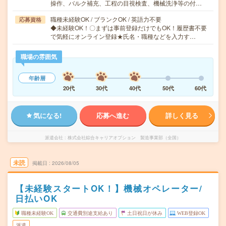
操作、バルク補充、工程の目視検査、機械洗浄等の付…
職種未経験OK / ブランクOK / 英語力不要
応募資格
◆未経験OK！〇まずは事前登録だけでもOK！履歴書不要
で気軽にオンライン登録★氏名・職種などを入力す…
職場の雰囲気
年齢層
20代
30代
40代
50代
60代
気になる!
応募へ進む
詳しく見る
派遣会社
株式会社綜合キャリアオプション 製造事業部（全国）
未読
掲載日
2026/08/05
【未経験スタートOK！】機械オペレーター/
日払いOK
職種未経験OK
交通費別途支給あり
土日祝日が休み
WEB登録OK
派遣