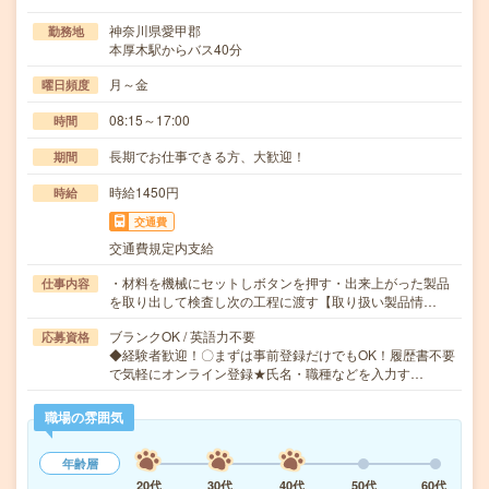
神奈川県愛甲郡
勤務地
本厚木駅からバス40分
月～金
曜日頻度
08:15～17:00
時間
長期でお仕事できる方、大歓迎！
期間
時給1450円
時給
交通費
交通費規定内支給
・材料を機械にセットしボタンを押す・出来上がった製品
仕事内容
を取り出して検査し次の工程に渡す【取り扱い製品情…
ブランクOK / 英語力不要
応募資格
◆経験者歓迎！〇まずは事前登録だけでもOK！履歴書不要
で気軽にオンライン登録★氏名・職種などを入力す…
職場の雰囲気
年齢層
20代
30代
40代
50代
60代