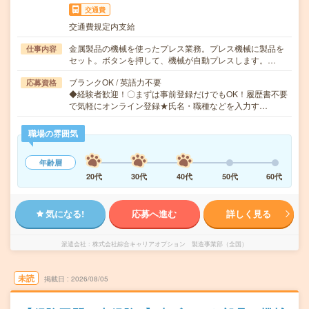
交通費
交通費規定内支給
金属製品の機械を使ったプレス業務。プレス機械に製品を
仕事内容
セット。ボタンを押して、機械が自動プレスします。…
ブランクOK / 英語力不要
応募資格
◆経験者歓迎！〇まずは事前登録だけでもOK！履歴書不要
で気軽にオンライン登録★氏名・職種などを入力す…
職場の雰囲気
年齢層
20代
30代
40代
50代
60代
気になる!
応募へ進む
詳しく見る
派遣会社
株式会社綜合キャリアオプション 製造事業部（全国）
未読
掲載日
2026/08/05