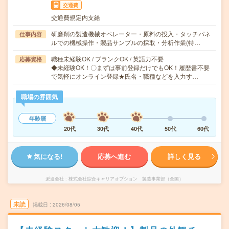
交通費
交通費規定内支給
研磨剤の製造機械オペレーター・原料の投入・タッチパネ
仕事内容
ルでの機械操作・製品サンプルの採取・分析作業(特…
職種未経験OK / ブランクOK / 英語力不要
応募資格
◆未経験OK！〇まずは事前登録だけでもOK！履歴書不要
で気軽にオンライン登録★氏名・職種などを入力す…
職場の雰囲気
年齢層
20代
30代
40代
50代
60代
気になる!
応募へ進む
詳しく見る
派遣会社
株式会社綜合キャリアオプション 製造事業部（全国）
未読
掲載日
2026/08/05