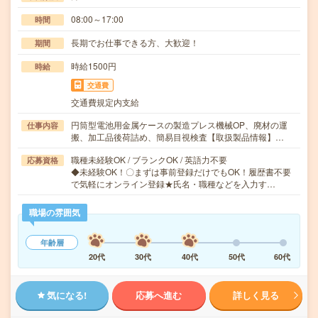
08:00～17:00
時間
長期でお仕事できる方、大歓迎！
期間
時給1500円
時給
交通費
交通費規定内支給
円筒型電池用金属ケースの製造プレス機械OP、廃材の運
仕事内容
搬、加工品後荷詰め、簡易目視検査【取扱製品情報】…
職種未経験OK / ブランクOK / 英語力不要
応募資格
◆未経験OK！〇まずは事前登録だけでもOK！履歴書不要
で気軽にオンライン登録★氏名・職種などを入力す…
職場の雰囲気
年齢層
20代
30代
40代
50代
60代
気になる!
応募へ進む
詳しく見る