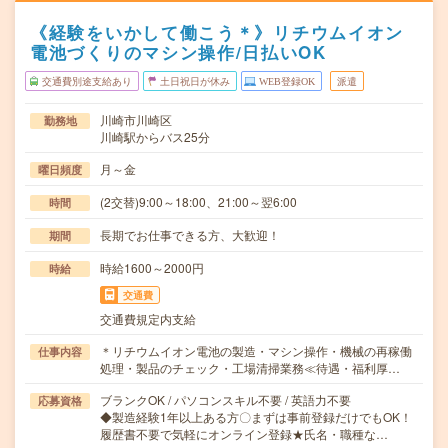
《経験をいかして働こう＊》リチウムイオン
電池づくりのマシン操作/日払いOK
交通費別途支給あり
土日祝日が休み
WEB登録OK
派遣
川崎市川崎区
勤務地
川崎駅からバス25分
月～金
曜日頻度
(2交替)9:00～18:00、21:00～翌6:00
時間
長期でお仕事できる方、大歓迎！
期間
時給1600～2000円
時給
交通費
交通費規定内支給
＊リチウムイオン電池の製造・マシン操作・機械の再稼働
仕事内容
処理・製品のチェック・工場清掃業務≪待遇・福利厚…
ブランクOK / パソコンスキル不要 / 英語力不要
応募資格
◆製造経験1年以上ある方〇まずは事前登録だけでもOK！
履歴書不要で気軽にオンライン登録★氏名・職種な…