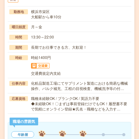
横浜市栄区
勤務地
大船駅から車10分
月～金
曜日頻度
13:30～22:00
時間
長期でお仕事できる方、大歓迎！
期間
時給1400円
時給
交通費
交通費規定内支給
化粧品製造工場にてサプリメント製造における簡易な機械
仕事内容
操作、バルク補充、工程の目視検査、機械洗浄等の付…
職種未経験OK / ブランクOK / 英語力不要
応募資格
◆未経験OK！〇まずは事前登録だけでもOK！履歴書不要
で気軽にオンライン登録★氏名・職種などを入力す…
職場の雰囲気
年齢層