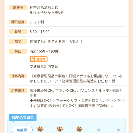
神奈川県足柄上郡
勤務地
相模金子駅から車5分
シフト制
曜日頻度
8:30～17:00
時間
長期でお仕事できる方、大歓迎！
期間
時給1550～1938円
時給
交通費
交通費規定内支給
《健康管理薬品の製造》日頃アナタもお世話になっている
仕事内容
かもしれない、アノ健康管理薬品の製造をお任せ！機…
職種未経験OK / ブランクOK / パソコンスキル不要 / 英語力
応募資格
不要
◆未経験OK！◇フォークリフト免許所持者もカツヤク中〇
まずは事前登録だけでもOK！履歴書不要で気軽に…
職場の雰囲気
年齢層