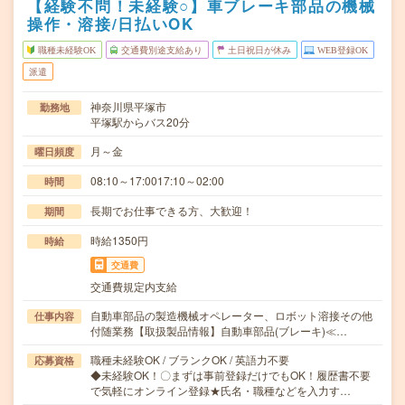
【経験不問！未経験○】車ブレーキ部品の機械
操作・溶接/日払いOK
職種未経験OK
交通費別途支給あり
土日祝日が休み
WEB登録OK
派遣
神奈川県平塚市
勤務地
平塚駅からバス20分
月～金
曜日頻度
08:10～17:0017:10～02:00
時間
長期でお仕事できる方、大歓迎！
期間
時給1350円
時給
交通費
交通費規定内支給
自動車部品の製造機械オペレーター、ロボット溶接その他
仕事内容
付随業務【取扱製品情報】自動車部品(ブレーキ)≪…
職種未経験OK / ブランクOK / 英語力不要
応募資格
◆未経験OK！〇まずは事前登録だけでもOK！履歴書不要
で気軽にオンライン登録★氏名・職種などを入力す…