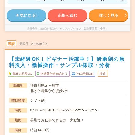
気になる!
応募へ進む
詳しく見る
派遣会社
株式会社綜合キャリアオプション 製造事業部（全国）
未読
掲載日
2026/08/05
【未経験OK！ビギナー活躍中！】研磨剤の原
料投入・機械操作・サンプル採取・分析
職種未経験OK
交通費別途支給あり
WEB登録OK
派遣
神奈川県茅ヶ崎市
勤務地
北茅ケ崎駅から徒歩7分
シフト制
曜日頻度
07:00～15:4013:50～22:3022:15～07:15
時間
長期でお仕事できる方、大歓迎！
期間
時給1450円
時給