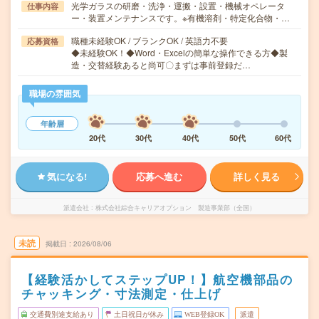
光学ガラスの研磨・洗浄・運搬・設置・機械オペレータ
仕事内容
ー・装置メンテナンスです。※有機溶剤・特定化合物・…
職種未経験OK / ブランクOK / 英語力不要
応募資格
◆未経験OK！◆Word・Excelの簡単な操作できる方◆製
造・交替経験あると尚可〇まずは事前登録だ…
職場の雰囲気
年齢層
20代
30代
40代
50代
60代
気になる!
応募へ進む
詳しく見る
派遣会社
株式会社綜合キャリアオプション 製造事業部（全国）
未読
掲載日
2026/08/06
【経験活かしてステップUP！】航空機部品の
チャッキング・寸法測定・仕上げ
交通費別途支給あり
土日祝日が休み
WEB登録OK
派遣