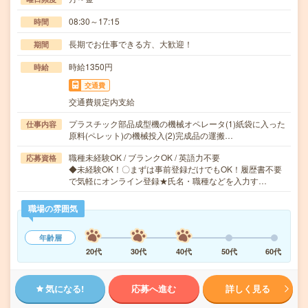
08:30～17:15
時間
長期でお仕事できる方、大歓迎！
期間
時給1350円
時給
交通費
交通費規定内支給
プラスチック部品成型機の機械オペレータ(1)紙袋に入った
仕事内容
原料(ペレット)の機械投入(2)完成品の運搬…
職種未経験OK / ブランクOK / 英語力不要
応募資格
◆未経験OK！〇まずは事前登録だけでもOK！履歴書不要
で気軽にオンライン登録★氏名・職種などを入力す…
職場の雰囲気
年齢層
20代
30代
40代
50代
60代
気になる!
応募へ進む
詳しく見る