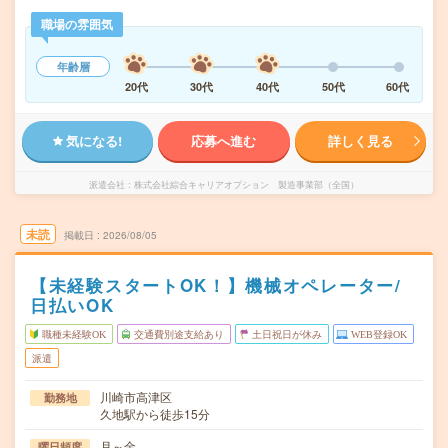
職場の雰囲気
年齢層
20代
30代
40代
50代
60代
気になる!
応募へ進む
詳しく見る
派遣会社
株式会社綜合キャリアオプション 製造事業部（全国）
未読
掲載日
2026/08/05
【未経験スタートOK！】機械オペレーター/
日払いOK
職種未経験OK
交通費別途支給あり
土日祝日が休み
WEB登録OK
派遣
川崎市高津区
勤務地
久地駅から徒歩15分
月～金
曜日頻度