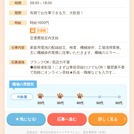
09:00～18:00
時間
長期でお仕事できる方、大歓迎！
期間
時給1600円
時給
交通費
交通費規定内支給
家庭用電池の配線組立、検査、機械操作、工場清掃業務。
仕事内容
主に機械操作業務に従事いただきます。機械のエラー…
ブランクOK / 英語力不要
応募資格
◆経験者歓迎！〇まずは事前登録だけでもOK！履歴書不要
で気軽にオンライン登録★氏名・職種などを入力す…
職場の雰囲気
年齢層
20代
30代
40代
50代
60代
気になる!
応募へ進む
詳しく見る
派遣会社
株式会社綜合キャリアオプション 製造事業部（全国）