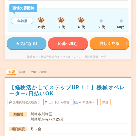
職場の雰囲気
年齢層
20代
30代
40代
50代
60代
気になる!
応募へ進む
詳しく見る
派遣会社
株式会社綜合キャリアオプション 製造事業部（全国）
未読
掲載日
2026/08/05
【経験活かしてステップUP！！】機械オペレ
ーター/日払いOK
交通費別途支給あり
土日祝日が休み
WEB登録OK
派遣
川崎市川崎区
勤務地
川崎駅からバス25分
月～金
曜日頻度