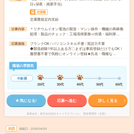
日+深夜・残業手当)
交通費
交通費規定内支給
＊リチウムイオン電池の製造・マシン操作・機械の再稼働
仕事内容
処理・製品のチェック・工場清掃業務≪待遇・福利厚…
ブランクOK / パソコンスキル不要 / 英語力不要
応募資格
◆製造経験1年以上ある方〇まずは事前登録だけでもOK！
履歴書不要で気軽にオンライン登録★氏名・職種な…
職場の雰囲気
年齢層
20代
30代
40代
50代
60代
気になる!
応募へ進む
詳しく見る
派遣会社
株式会社綜合キャリアオプション 製造事業部（全国）
未読
掲載日
2026/08/05