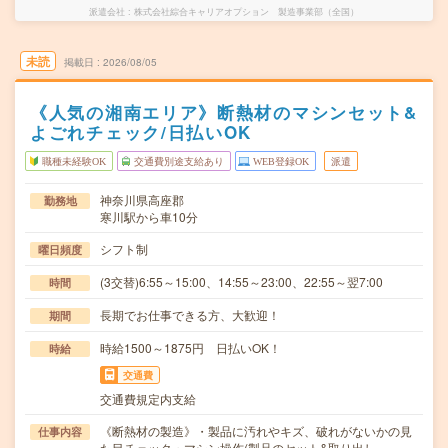
派遣会社
株式会社綜合キャリアオプション 製造事業部（全国）
未読
掲載日
2026/08/05
《人気の湘南エリア》断熱材のマシンセット&
よごれチェック/日払いOK
職種未経験OK
交通費別途支給あり
WEB登録OK
派遣
神奈川県高座郡
勤務地
寒川駅から車10分
シフト制
曜日頻度
(3交替)6:55～15:00、14:55～23:00、22:55～翌7:00
時間
長期でお仕事できる方、大歓迎！
期間
時給1500～1875円 日払いOK！
時給
交通費
交通費規定内支給
《断熱材の製造》・製品に汚れやキズ、破れがないかの見
仕事内容
た目チェック・マシン操作(製品のセット&取り出し…