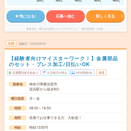
20代
30代
40代
50代
60代
気になる!
応募へ進む
詳しく見る
派遣会社
株式会社綜合キャリアオプション 製造事業部（全国）
未読
掲載日
2026/08/05
【経験者向けマイスターワーク！】金属部品
のセット・プレス加工/日払いOK
交通費別途支給あり
土日祝日が休み
WEB登録OK
派遣
神奈川県横須賀市
勤務地
追浜駅から徒歩8分
月～金
曜日頻度
08:00～16:50
時間
長期でお仕事できる方、大歓迎！
期間
時給1335円
時給