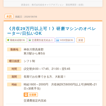
派遣会社
株式会社綜合キャリアオプション 製造事業部（全国）
未読
掲載日
2026/08/06
《月収29万円以上可！》研磨マシンのオペレ
ーター/日払いOK
職種未経験OK
交通費別途支給あり
WEB登録OK
派遣
神奈川県高座郡
勤務地
寒川駅から車5分
シフト制
曜日頻度
(2交替)9:00～17:45、21:00～翌5:45
時間
長期でお仕事できる方、大歓迎！
期間
時給1600～2000円 月収例29万6000円以上可(8時間×21
時給
日+深夜手当)
交通費
交通費規定内支給