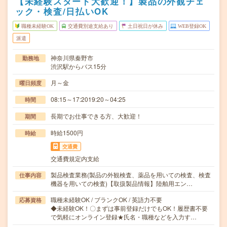
【未経験スタート大歓迎！】製品の外観チェ
ック・検査/日払いOK
職種未経験OK
交通費別途支給あり
土日祝日が休み
WEB登録OK
派遣
神奈川県秦野市
勤務地
渋沢駅からバス15分
月～金
曜日頻度
08:15～17:2019:20～04:25
時間
長期でお仕事できる方、大歓迎！
期間
時給1500円
時給
交通費
交通費規定内支給
製品検査業務(製品の外観検査、薬品を用いての検査、検査
仕事内容
機器を用いての検査)【取扱製品情報】陸舶用エン…
職種未経験OK / ブランクOK / 英語力不要
応募資格
◆未経験OK！〇まずは事前登録だけでもOK！履歴書不要
で気軽にオンライン登録★氏名・職種などを入力す…