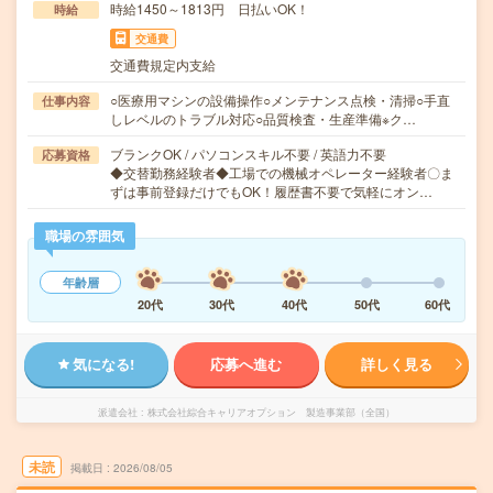
時給1450～1813円 日払いOK！
時給
交通費
交通費規定内支給
○医療用マシンの設備操作○メンテナンス点検・清掃○手直
仕事内容
しレベルのトラブル対応○品質検査・生産準備※ク…
ブランクOK / パソコンスキル不要 / 英語力不要
応募資格
◆交替勤務経験者◆工場での機械オペレーター経験者〇ま
ずは事前登録だけでもOK！履歴書不要で気軽にオン…
職場の雰囲気
年齢層
20代
30代
40代
50代
60代
気になる!
応募へ進む
詳しく見る
派遣会社
株式会社綜合キャリアオプション 製造事業部（全国）
未読
掲載日
2026/08/05