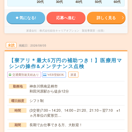
20代
30代
40代
50代
60代
気になる!
応募へ進む
詳しく見る
派遣会社
株式会社綜合キャリアオプション 製造事業部（全国）
未読
掲載日
2026/08/05
【寮アリ＊最大5万円の補助つき！】医療用マ
シンの操作&メンテナンス点検
交通費別途支給あり
WEB登録OK
派遣
神奈川県南足柄市
勤務地
和田河原駅から徒歩12分
シフト制
曜日頻度
(3交替)7:00～14:20、14:00～21:20、21:10～翌7:10 ※1
時間
ヵ月単位の変形労…
長期でお仕事できる方、大歓迎！
期間