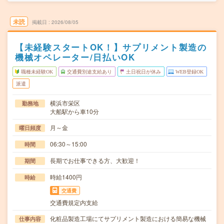
未読
掲載日
2026/08/05
【未経験スタートOK！】サプリメント製造の
機械オペレーター/日払いOK
職種未経験OK
交通費別途支給あり
土日祝日が休み
WEB登録OK
派遣
横浜市栄区
勤務地
大船駅から車10分
月～金
曜日頻度
06:30～15:00
時間
長期でお仕事できる方、大歓迎！
期間
時給1400円
時給
交通費
交通費規定内支給
化粧品製造工場にてサプリメント製造における簡易な機械
仕事内容