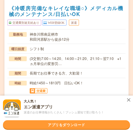
《冷暖房完備なキレイな職場○》メディカル機
械のメンテナンス/日払いOK
交通費別途支給あり
WEB登録OK
派遣
神奈川県南足柄市
勤務地
和田河原駅から徒歩12分
シフト制
曜日頻度
(3交替)7:00～14:20、14:00～21:20、21:10～翌7:10 ※1
時間
ヵ月単位の変形労…
長期でお仕事できる方、大歓迎！
期間
時給1450～1813円 日払いOK！
時給
交通費
交通費規定内支給
大人気！
エン派遣アプリ
○医療用マシンの設備操作○メンテナンス点検・清掃○手直
仕事内容
しレベルのトラブル対応○品質検査・生産準備※ク…
派遣のお仕事情報がたくさん！プッシュ通知で受け取ろう！
ブランクOK / パソコンスキル不要 / 英語力不要
応募資格
アプリをダウンロード
◆交替勤務経験者◆工場での機械オペレーター経験者〇ま
ずは事前登録だけでもOK！履歴書不要で気軽にオン…