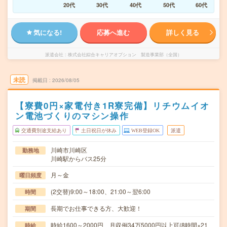
20代
30代
40代
50代
60代
気になる!
応募へ進む
詳しく見る
派遣会社
株式会社綜合キャリアオプション 製造事業部（全国）
未読
掲載日
2026/08/05
【寮費0円×家電付き1R寮完備】リチウムイオ
ン電池づくりのマシン操作
交通費別途支給あり
土日祝日が休み
WEB登録OK
派遣
川崎市川崎区
勤務地
川崎駅からバス25分
月～金
曜日頻度
(2交替)9:00～18:00、21:00～翌6:00
時間
長期でお仕事できる方、大歓迎！
期間
時給1600～2000円 月収例34万5000円以上可(8時間×21
時給