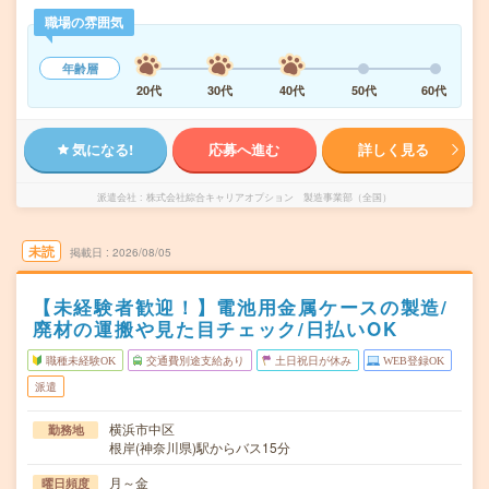
職場の雰囲気
年齢層
20代
30代
40代
50代
60代
気になる!
応募へ進む
詳しく見る
派遣会社
株式会社綜合キャリアオプション 製造事業部（全国）
未読
掲載日
2026/08/05
【未経験者歓迎！】電池用金属ケースの製造/
廃材の運搬や見た目チェック/日払いOK
職種未経験OK
交通費別途支給あり
土日祝日が休み
WEB登録OK
派遣
横浜市中区
勤務地
根岸(神奈川県)駅からバス15分
月～金
曜日頻度