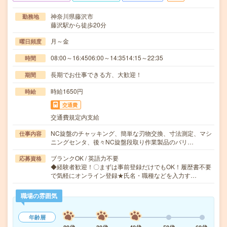
神奈川県藤沢市
勤務地
藤沢駅から徒歩20分
月～金
曜日頻度
08:00～16:4506:00～14:3514:15～22:35
時間
長期でお仕事できる方、大歓迎！
期間
時給1650円
時給
交通費
交通費規定内支給
NC旋盤のチャッキング、簡単な刃物交換、寸法測定、マシ
仕事内容
ニングセンタ、後々NC旋盤段取り作業製品のバリ…
ブランクOK / 英語力不要
応募資格
◆経験者歓迎！〇まずは事前登録だけでもOK！履歴書不要
で気軽にオンライン登録★氏名・職種などを入力す…
職場の雰囲気
年齢層