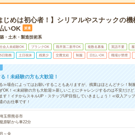
はじめは初心者！】シリアルやスナックの機
払いOK
派遣
築・土木・製造技術系
社会人未経験OK
ブランクOK
既卒第二新卒OK
複数名募集
英語不要
履
5日勤務
土日祝休
残業少
交費支給
制服
日払いOK
職場が禁煙
！
ける！未経験の方も大歓迎！
る≫場合によってはお願いすることもありますが、残業はほとんどナシ！制
ずOK！≪未経験の方も大歓迎≫新しいことにチャレンジするのは不安だけど
ます！イチからスキルUP・ステップUP目指していきましょう！≪収入アッ
遣のお仕事です！
埼玉県熊谷市
籠原駅から車22分
月～金