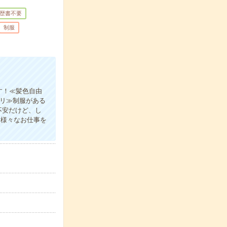
歴書不要
制服
す！≪髪色自由
アリ≫制服がある
不安だけど、し
≪様々なお仕事を