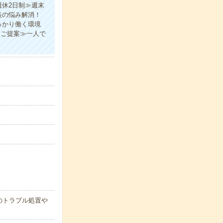
休2日制≫週末
装の悩み解消！
っかり働く環境
をご提案≫一人で
のトラブル処置や