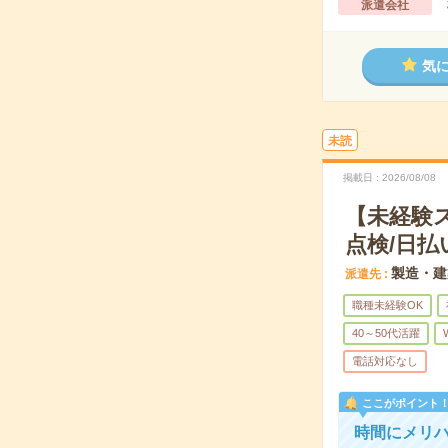
派遣会社
気
未読
掲載日
2026/08/08
【未経験
点検/日払
製造・建
派遣先
職種未経験OK
40～50代活躍
電話対応なし
ここがポイント
時間にメリハ