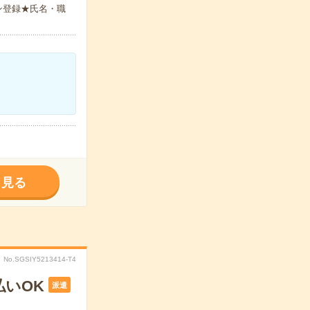
ン登録★氏名・職
く見る
No.SGSIY5213414-T4
払いOK
派遣