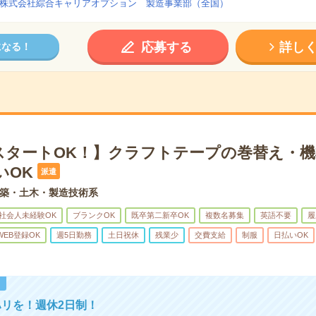
株式会社綜合キャリアオプション 製造事業部（全国）
応募する
詳し
になる！
スタートOK！】クラフトテープの巻替え・機
いOK
派遣
築・土木・製造技術系
社会人未経験OK
ブランクOK
既卒第二新卒OK
複数名募集
英語不要
履
WEB登録OK
週5日勤務
土日祝休
残業少
交費支給
制服
日払いOK
！
リを！週休2日制！