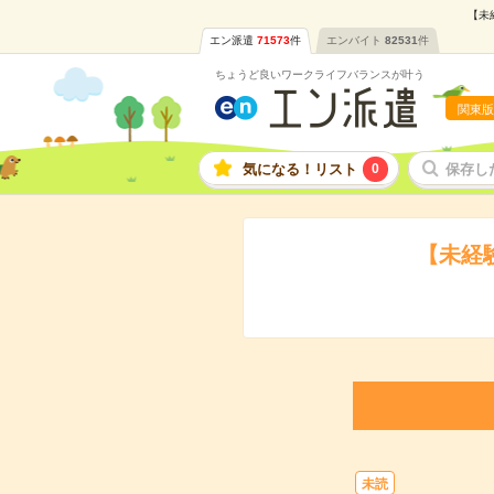
【未
エン派遣
71573
件
エンバイト
82531
件
ちょうど良いワークライフバランスが叶う
関東版
気になる！リスト
0
保存し
【未経
未読