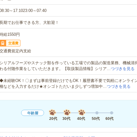
08:30～17:1023:00～07:40
長期でお仕事できる方、大歓迎！
時給1550円
交通費
交通費規定内支給
シリアルフーズやスナック類を作っている工場での製品の製造業務、機械清
わる付随作業をしていただきます。【取扱製品情報】シリア…
つづきを見る
◆未経験OK！〇まずは事前登録だけでもOK！履歴書不要で気軽にオンライ
種などを入力するだけ★オシゴトただいま少しずつ増加中…
つづきを見る
年齢層
20代
30代
40代
50代
60代