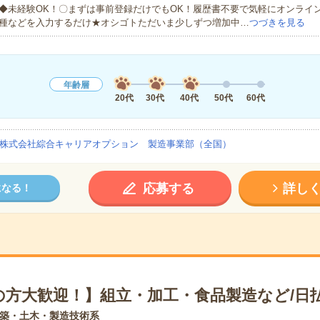
◆未経験OK！〇まずは事前登録だけでもOK！履歴書不要で気軽にオンライ
種などを入力するだけ★オシゴトただいま少しずつ増加中…
つづきを見る
年齢層
20代
30代
40代
50代
60代
株式会社綜合キャリアオプション 製造事業部（全国）
応募する
詳し
になる！
の方大歓迎！】組立・加工・食品製造など/日
築・土木・製造技術系