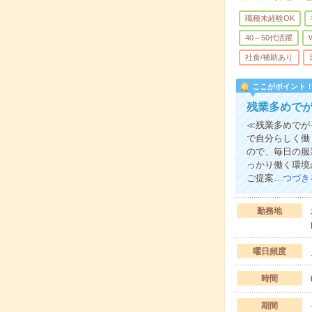
職種未経験OK
40～50代活躍
社食/補助あり
ここがポイント
残業多めで
≪残業多めでが
で自分らしく働
ので、毎日の服
っかり働く環境
ご提案…
つづき
勤務地
曜日頻度
時間
期間