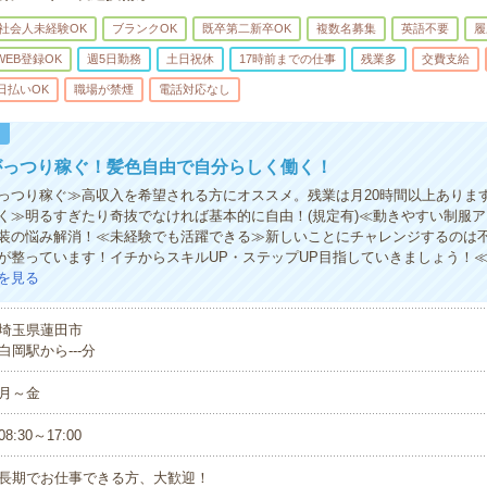
社会人未経験OK
ブランクOK
既卒第二新卒OK
複数名募集
英語不要
履
WEB登録OK
週5日勤務
土日祝休
17時前までの仕事
残業多
交費支給
日払いOK
職場が禁煙
電話対応なし
！
がっつり稼ぐ！髪色自由で自分らしく働く！
っつり稼ぐ≫高収入を希望される方にオススメ。残業は月20時間以上ありま
く≫明るすぎたり奇抜でなければ基本的に自由！(規定有)≪動きやすい制服
装の悩み解消！≪未経験でも活躍できる≫新しいことにチャレンジするのは
が整っています！イチからスキルUP・ステップUP目指していきましょう！
を見る
埼玉県蓮田市
白岡駅から---分
月～金
08:30～17:00
長期でお仕事できる方、大歓迎！