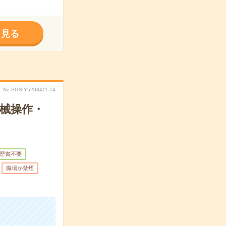
く見る
No.SGSIY5203411-T4
械操作・
歴書不要
職場が禁煙