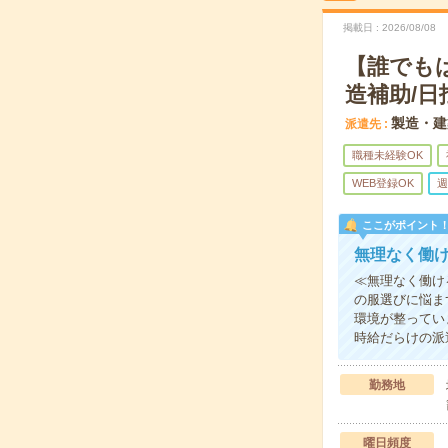
掲載日
2026/08/08
【誰でも
造補助/日
製造・建
派遣先
職種未経験OK
WEB登録OK
週
ここがポイント
無理なく働
≪無理なく働け
の服選びに悩ま
環境が整ってい
時給だらけの派
勤務地
曜日頻度