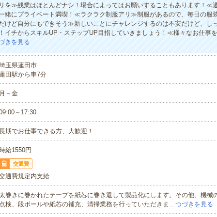
リを≫残業はほとんどナシ！場合によってはお願いすることもあります！≪週
一緒にプライベート満喫！≪ラクラク制服アリ≫制服があるので、毎日の服
だけど自分にもできそう≫新しいことにチャレンジするのは不安だけど、し
！イチからスキルUP・ステップUP目指していきましょう！≪様々なお仕事
づきを見る
埼玉県蓮田市
蓮田駅から車7分
月～金
09:00～17:30
長期でお仕事できる方、大歓迎！
時給1550円
交通費
交通費規定内支給
太巻きに巻かれたテープを紙芯に巻き返して製品化にします。その他、機械
点検、段ボールや紙芯の補充、清掃業務を行っていただきま…
つづきを見る