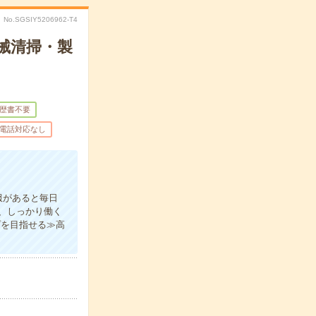
No.SGSIY5206962-T4
械清掃・製
歴書不要
電話対応なし
服があると毎日
、しっかり働く
プを目指せる≫高