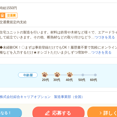
時給1550円
交通費
交通費規定内支給
住宅ユニットの製造を行います。材料は鉄骨や木材など様々で、エアードラ
して組立ていきます。その他、断熱材などの取り付けなどラ…
つづきを見る
◆未経験OK！〇まずは事前登録だけでもOK！履歴書不要で気軽にオンライ
種などを入力するだけ★オシゴトただいま少しずつ増加中…
つづきを見る
年齢層
20代
30代
40代
50代
60代
株式会社綜合キャリアオプション 製造事業部（全国）
応募する
詳し
になる！