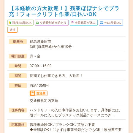
【未経験の方大歓迎！】残業ほぼナシでプラ
充！フォークリフト作業/日払いOK
職種未経験OK
交通費別途支給あり
土日祝日が休み
WEB登録OK
派遣
群馬県藤岡市
勤務地
新町(群馬県)駅から車10分
月～金
曜日頻度
07:00～16:00
時間
長期でお仕事できる方、大歓迎！
期間
時給1350円
時給
交通費
交通費規定内支給
ハンドリフトの入出庫作業をお願いします。具体的には、
仕事内容
段ボールに入ったプラスチック製品(1ケースにつき…
職種未経験OK / ブランクOK / 英語力不要
応募資格
◆未経験OK！〇まずは事前登録だけでもOK！履歴書不要