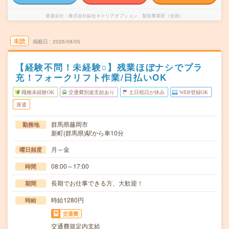
派遣会社
株式会社綜合キャリアオプション 製造事業部（全国）
未読
掲載日
2026/08/05
【経験不問！未経験○】残業ほぼナシでプラ
充！フォークリフト作業/日払いOK
職種未経験OK
交通費別途支給あり
土日祝日が休み
WEB登録OK
派遣
群馬県藤岡市
勤務地
新町(群馬県)駅から車10分
月～金
曜日頻度
08:00～17:00
時間
長期でお仕事できる方、大歓迎！
期間
時給1280円
時給
交通費
交通費規定内支給