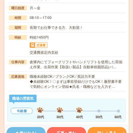
月～金
曜日頻度
08:10～17:00
時間
長期でお仕事できる方、大歓迎！
期間
時給1450円
時給
交通費
交通費規定内支給
倉庫内にてフォークリフトやハンドリフトを使用した荷揃
仕事内容
え作業、出荷作業【取扱い製品】自動車樹脂部品(バ…
職種未経験OK / ブランクOK / 英語力不要
応募資格
◆未経験OK！〇まずは事前登録だけでもOK！履歴書不要
で気軽にオンライン登録★氏名・職種などを入力す…
職場の雰囲気
年齢層
20代
30代
40代
50代
60代
気になる!
応募へ進む
詳しく見る