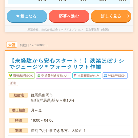
気になる!
応募へ進む
詳しく見る
派遣会社
株式会社綜合キャリアオプション 製造事業部（全国）
未読
掲載日
2026/08/05
【未経験から安心スタート！】残業ほぼナシ
でジュージツ＊フォークリフト作業
職種未経験OK
交通費別途支給あり
土日祝日が休み
WEB登録OK
派遣
群馬県藤岡市
勤務地
新町(群馬県)駅から車10分
月～金
曜日頻度
19:00～04:00
時間
長期でお仕事できる方、大歓迎！
期間