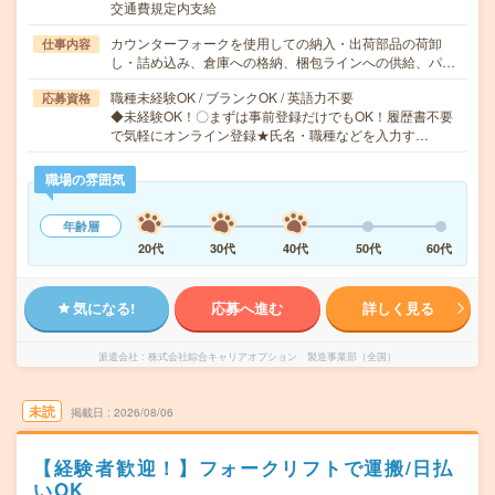
交通費規定内支給
カウンターフォークを使用しての納入・出荷部品の荷卸
仕事内容
し・詰め込み、倉庫への格納、梱包ラインへの供給、パ…
職種未経験OK / ブランクOK / 英語力不要
応募資格
◆未経験OK！〇まずは事前登録だけでもOK！履歴書不要
で気軽にオンライン登録★氏名・職種などを入力す…
職場の雰囲気
年齢層
20代
30代
40代
50代
60代
気になる!
応募へ進む
詳しく見る
派遣会社
株式会社綜合キャリアオプション 製造事業部（全国）
未読
掲載日
2026/08/06
【経験者歓迎！】フォークリフトで運搬/日払
いOK