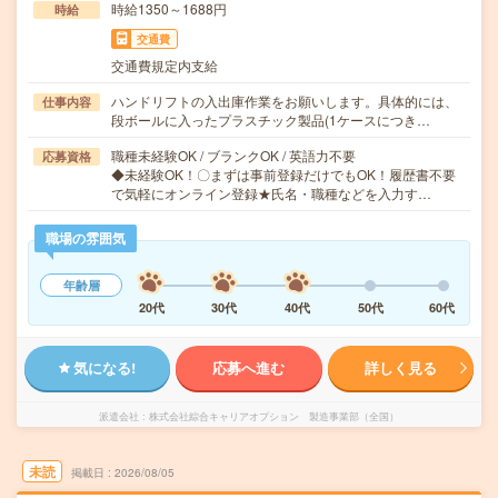
時給1350～1688円
時給
交通費
交通費規定内支給
ハンドリフトの入出庫作業をお願いします。具体的には、
仕事内容
段ボールに入ったプラスチック製品(1ケースにつき…
職種未経験OK / ブランクOK / 英語力不要
応募資格
◆未経験OK！〇まずは事前登録だけでもOK！履歴書不要
で気軽にオンライン登録★氏名・職種などを入力す…
職場の雰囲気
年齢層
20代
30代
40代
50代
60代
気になる!
応募へ進む
詳しく見る
派遣会社
株式会社綜合キャリアオプション 製造事業部（全国）
未読
掲載日
2026/08/05