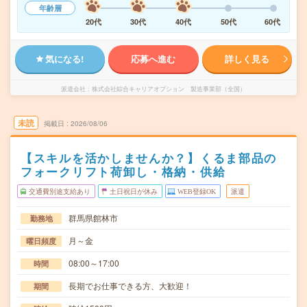
年齢層
20代
30代
40代
50代
60代
気になる!
応募へ進む
詳しく見る
派遣会社
株式会社綜合キャリアオプション 製造事業部（全国）
未読
掲載日
2026/08/06
【スキルを活かしませんか？】くるま部品の
フォークリフト荷卸し・格納・供給
交通費別途支給あり
土日祝日が休み
WEB登録OK
派遣
群馬県館林市
勤務地
月～金
曜日頻度
08:00～17:00
時間
長期でお仕事できる方、大歓迎！
期間