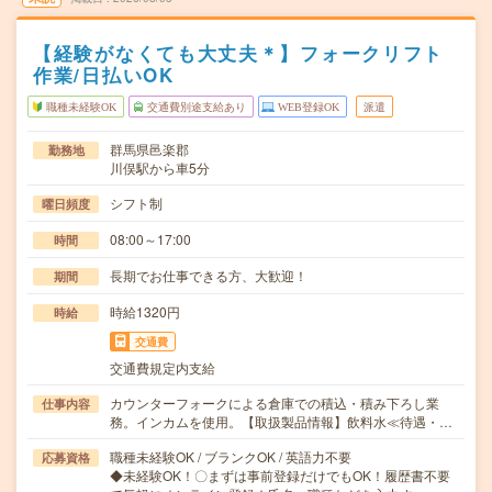
【経験がなくても大丈夫＊】フォークリフト
作業/日払いOK
職種未経験OK
交通費別途支給あり
WEB登録OK
派遣
群馬県邑楽郡
勤務地
川俣駅から車5分
シフト制
曜日頻度
08:00～17:00
時間
長期でお仕事できる方、大歓迎！
期間
時給1320円
時給
交通費
交通費規定内支給
カウンターフォークによる倉庫での積込・積み下ろし業
仕事内容
務。インカムを使用。【取扱製品情報】飲料水≪待遇・…
職種未経験OK / ブランクOK / 英語力不要
応募資格
◆未経験OK！〇まずは事前登録だけでもOK！履歴書不要