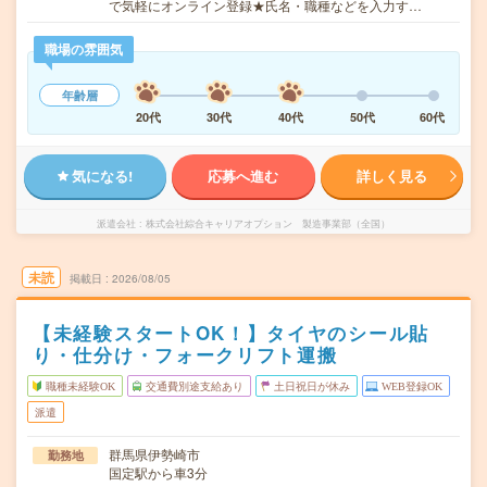
で気軽にオンライン登録★氏名・職種などを入力す…
職場の雰囲気
年齢層
20代
30代
40代
50代
60代
気になる!
応募へ進む
詳しく見る
派遣会社
株式会社綜合キャリアオプション 製造事業部（全国）
未読
掲載日
2026/08/05
【未経験スタートOK！】タイヤのシール貼
り・仕分け・フォークリフト運搬
職種未経験OK
交通費別途支給あり
土日祝日が休み
WEB登録OK
派遣
群馬県伊勢崎市
勤務地
国定駅から車3分