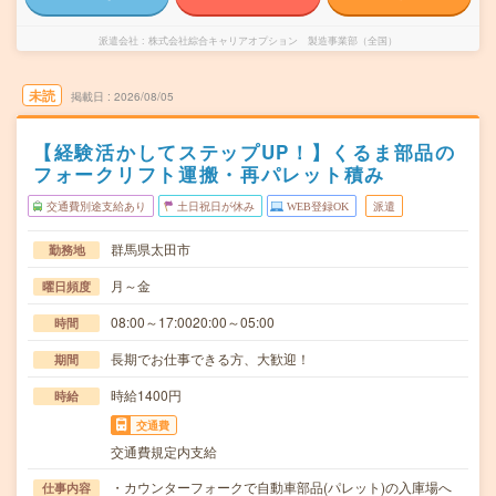
派遣会社
株式会社綜合キャリアオプション 製造事業部（全国）
未読
掲載日
2026/08/05
【経験活かしてステップUP！】くるま部品の
フォークリフト運搬・再パレット積み
交通費別途支給あり
土日祝日が休み
WEB登録OK
派遣
群馬県太田市
勤務地
月～金
曜日頻度
08:00～17:0020:00～05:00
時間
長期でお仕事できる方、大歓迎！
期間
時給1400円
時給
交通費
交通費規定内支給
・カウンターフォークで自動車部品(パレット)の入庫場へ
仕事内容