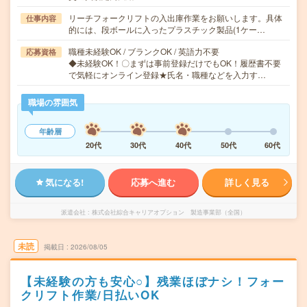
リーチフォークリフトの入出庫作業をお願いします。具体
仕事内容
的には、段ボールに入ったプラスチック製品(1ケー…
職種未経験OK / ブランクOK / 英語力不要
応募資格
◆未経験OK！〇まずは事前登録だけでもOK！履歴書不要
で気軽にオンライン登録★氏名・職種などを入力す…
職場の雰囲気
年齢層
20代
30代
40代
50代
60代
気になる!
応募へ進む
詳しく見る
派遣会社
株式会社綜合キャリアオプション 製造事業部（全国）
未読
掲載日
2026/08/05
【未経験の方も安心○】残業ほぼナシ！フォー
クリフト作業/日払いOK