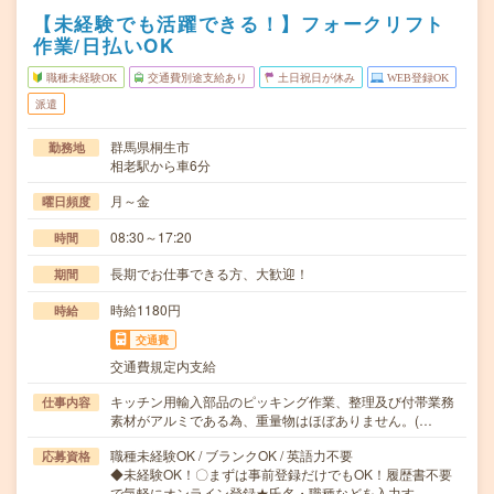
【未経験でも活躍できる！】フォークリフト
作業/日払いOK
職種未経験OK
交通費別途支給あり
土日祝日が休み
WEB登録OK
派遣
群馬県桐生市
勤務地
相老駅から車6分
月～金
曜日頻度
08:30～17:20
時間
長期でお仕事できる方、大歓迎！
期間
時給1180円
時給
交通費
交通費規定内支給
キッチン用輸入部品のピッキング作業、整理及び付帯業務
仕事内容
素材がアルミである為、重量物はほぼありません。(…
職種未経験OK / ブランクOK / 英語力不要
応募資格
◆未経験OK！〇まずは事前登録だけでもOK！履歴書不要
で気軽にオンライン登録★氏名・職種などを入力す…