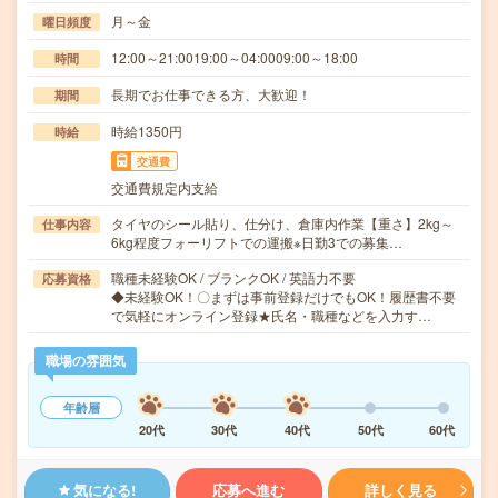
月～金
曜日頻度
12:00～21:0019:00～04:0009:00～18:00
時間
長期でお仕事できる方、大歓迎！
期間
時給1350円
時給
交通費
交通費規定内支給
タイヤのシール貼り、仕分け、倉庫内作業【重さ】2kg～
仕事内容
6kg程度フォーリフトでの運搬※日勤3での募集…
職種未経験OK / ブランクOK / 英語力不要
応募資格
◆未経験OK！〇まずは事前登録だけでもOK！履歴書不要
で気軽にオンライン登録★氏名・職種などを入力す…
職場の雰囲気
年齢層
20代
30代
40代
50代
60代
気になる!
応募へ進む
詳しく見る