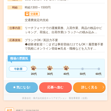
時給1300～1500円
時給
交通費
交通費規定内支給
リーチフォークでの運搬業務、入荷作業、商品の検品やピ
仕事内容
ッキング、荷揃え、出荷作業(トラックへの積み込み…
ブランクOK / 英語力不要
応募資格
◆経験者歓迎！〇まずは事前登録だけでもOK！履歴書不要
で気軽にオンライン登録★氏名・職種などを入力す…
職場の雰囲気
年齢層
20代
30代
40代
50代
60代
気になる!
応募へ進む
詳しく見る
派遣会社
株式会社綜合キャリアオプション 製造事業部（全国）
未読
掲載日
2026/08/05