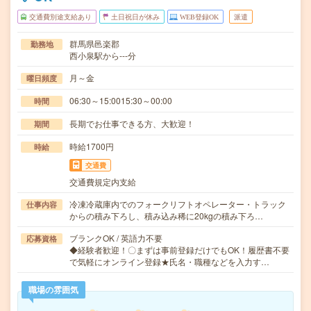
交通費別途支給あり
土日祝日が休み
WEB登録OK
派遣
群馬県邑楽郡
勤務地
西小泉駅から---分
月～金
曜日頻度
06:30～15:0015:30～00:00
時間
長期でお仕事できる方、大歓迎！
期間
時給1700円
時給
交通費
交通費規定内支給
冷凍冷蔵庫内でのフォークリフトオペレーター・トラック
仕事内容
からの積み下ろし、積み込み稀に20kgの積み下ろ…
ブランクOK / 英語力不要
応募資格
◆経験者歓迎！〇まずは事前登録だけでもOK！履歴書不要
で気軽にオンライン登録★氏名・職種などを入力す…
職場の雰囲気