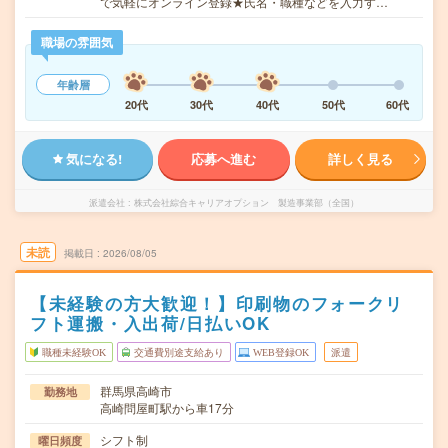
で気軽にオンライン登録★氏名・職種などを入力す…
職場の雰囲気
年齢層
20代
30代
40代
50代
60代
気になる!
応募へ進む
詳しく見る
派遣会社
株式会社綜合キャリアオプション 製造事業部（全国）
未読
掲載日
2026/08/05
【未経験の方大歓迎！】印刷物のフォークリ
フト運搬・入出荷/日払いOK
職種未経験OK
交通費別途支給あり
WEB登録OK
派遣
群馬県高崎市
勤務地
高崎問屋町駅から車17分
シフト制
曜日頻度