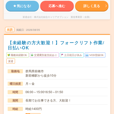
気になる!
応募へ進む
詳しく見る
派遣会社
株式会社綜合キャリアオプション 製造事業部（全国）
未読
掲載日
2026/08/05
【未経験の方大歓迎！】フォークリフト作業/
日払いOK
職種未経験OK
交通費別途支給あり
土日祝日が休み
WEB登録OK
派遣
群馬県前橋市
勤務地
新前橋駅から徒歩10分
月～金
曜日頻度
06:00～15:0016:50～01:50
時間
長期でお仕事できる方、大歓迎！
期間
時給1400円
時給