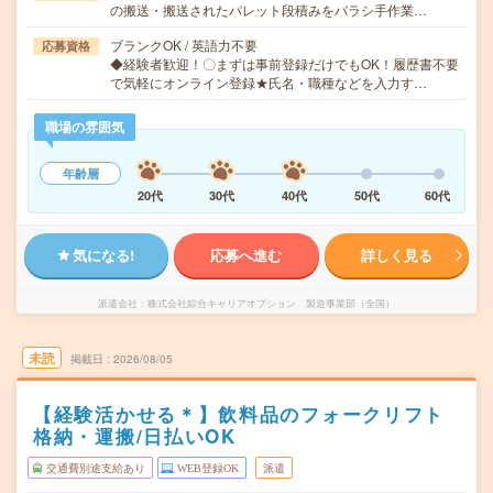
の搬送・搬送されたパレット段積みをバラシ手作業…
ブランクOK / 英語力不要
応募資格
◆経験者歓迎！〇まずは事前登録だけでもOK！履歴書不要
で気軽にオンライン登録★氏名・職種などを入力す…
職場の雰囲気
年齢層
20代
30代
40代
50代
60代
気になる!
応募へ進む
詳しく見る
派遣会社
株式会社綜合キャリアオプション 製造事業部（全国）
未読
掲載日
2026/08/05
【経験活かせる＊】飲料品のフォークリフト
格納・運搬/日払いOK
交通費別途支給あり
WEB登録OK
派遣