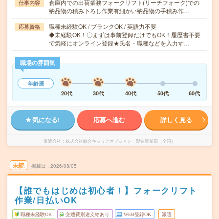
倉庫内での出荷業務フォークリフト(リーチフォーク)での
仕事内容
納品物の積み下ろし作業有細かい納品物の手積み作…
職種未経験OK / ブランクOK / 英語力不要
応募資格
◆未経験OK！〇まずは事前登録だけでもOK！履歴書不要
で気軽にオンライン登録★氏名・職種などを入力す…
職場の雰囲気
年齢層
20代
30代
40代
50代
60代
気になる!
応募へ進む
詳しく見る
派遣会社
株式会社綜合キャリアオプション 製造事業部（全国）
未読
掲載日
2026/08/05
【誰でもはじめは初心者！】フォークリフト
作業/日払いOK
職種未経験OK
交通費別途支給あり
WEB登録OK
派遣