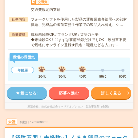
交通費
交通費規定内支給
フォークリフトを使用した製品の運搬業務各部署への部材
仕事内容
供給、完成品の出荷業務手作業での製品入れ替え、シ…
職種未経験OK / ブランクOK / 英語力不要
応募資格
◆未経験OK！〇まずは事前登録だけでもOK！履歴書不要
で気軽にオンライン登録★氏名・職種などを入力す…
職場の雰囲気
年齢層
20代
30代
40代
50代
60代
気になる!
応募へ進む
詳しく見る
派遣会社
株式会社綜合キャリアオプション 製造事業部（全国）
未読
掲載日
2026/08/05
【経験不問！未経験○】くるま部品のフォーク