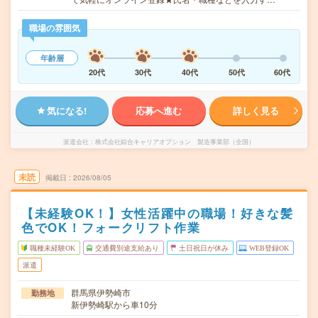
職場の雰囲気
年齢層
20代
30代
40代
50代
60代
気になる!
応募へ進む
詳しく見る
派遣会社
株式会社綜合キャリアオプション 製造事業部（全国）
未読
掲載日
2026/08/05
【未経験OK！】女性活躍中の職場！好きな髪
色でOK！フォークリフト作業
職種未経験OK
交通費別途支給あり
土日祝日が休み
WEB登録OK
派遣
群馬県伊勢崎市
勤務地
新伊勢崎駅から車10分