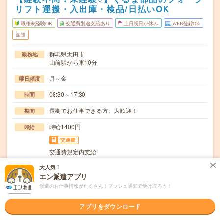
リフト運搬・入出庫・検品/日払いOK
職種未経験OK
交通費別途支給あり
土日祝日が休み
WEB登録OK
派遣
群馬県太田市
勤務地
山前駅から車10分
月～金
曜日頻度
08:30～17:30
時間
長期でお仕事できる方、大歓迎！
期間
時給1400円
時給
交通費
交通費規定内支給
フォークリフト(リーチのみ)で部品の運搬、入出庫、検品
大人気！
仕事内容
エン派遣アプリ
等【取扱製品情報】トラック等の自動車部品≪待遇…
派遣のお仕事情報がたくさん！プッシュ通知で受け取ろう！
職種未経験OK / ブランクOK / 英語力不要
応募資格
◆未経験OK！〇まずは事前登録だけでもOK！履歴書不要
アプリをダウンロード
で気軽にオンライン登録★氏名・職種などを入力す…