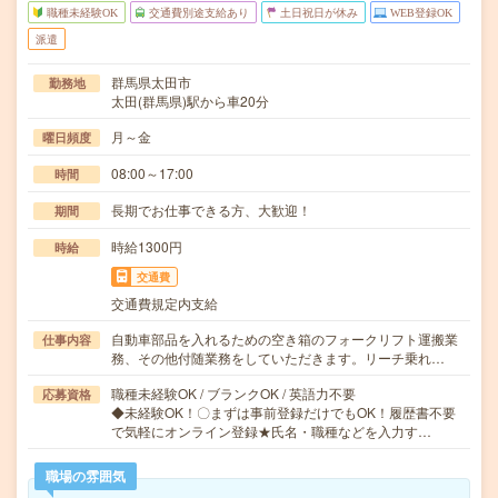
職種未経験OK
交通費別途支給あり
土日祝日が休み
WEB登録OK
派遣
群馬県太田市
勤務地
太田(群馬県)駅から車20分
月～金
曜日頻度
08:00～17:00
時間
長期でお仕事できる方、大歓迎！
期間
時給1300円
時給
交通費
交通費規定内支給
自動車部品を入れるための空き箱のフォークリフト運搬業
仕事内容
務、その他付随業務をしていただきます。リーチ乗れ…
職種未経験OK / ブランクOK / 英語力不要
応募資格
◆未経験OK！〇まずは事前登録だけでもOK！履歴書不要
で気軽にオンライン登録★氏名・職種などを入力す…
職場の雰囲気