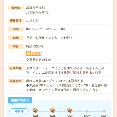
群馬県邑楽郡
勤務地
川俣駅から車5分
シフト制
曜日頻度
08:00～17:0020:00～05:00
時間
長期でお仕事できる方、大歓迎！
期間
時給1330円
時給
交通費
交通費規定内支給
カウンターフォークによる倉庫での積込・積み下ろし業
仕事内容
務。インカム使用あり【取扱製品情報】飲料水≪待遇・…
職種未経験OK / ブランクOK / 英語力不要
応募資格
◆未経験OK！〇まずは事前登録だけでもOK！履歴書不要
で気軽にオンライン登録★氏名・職種などを入力す…
職場の雰囲気
年齢層
20代
30代
40代
50代
60代