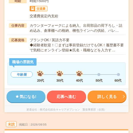
時給1500円
時給
交通費
交通費規定内支給
カウンターフォークによる納入、出荷部品の荷下ろし・詰
仕事内容
め込み、倉庫棚への格納、梱包ラインへの供給、パレ…
ブランクOK / 英語力不要
応募資格
◆経験者歓迎！〇まずは事前登録だけでもOK！履歴書不要
で気軽にオンライン登録★氏名・職種などを入力す…
職場の雰囲気
年齢層
20代
30代
40代
50代
60代
気になる!
応募へ進む
詳しく見る
派遣会社
株式会社綜合キャリアオプション 製造事業部（全国）
未読
掲載日
2026/08/05