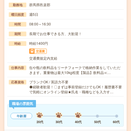
群馬県邑楽郡
勤務地
週5日
曜日頻度
08:00～16:30
時間
長期でお仕事できる方、大歓迎！
期間
時給1400円
時給
交通費
交通費規定内支給
缶や瓶の飲料品をリーチフォークで格納作業をしていただ
仕事内容
きます。重量物は最大10kg程度【製品】飲料品≪…
ブランクOK / 英語力不要
応募資格
◆経験者歓迎！〇まずは事前登録だけでもOK！履歴書不要
で気軽にオンライン登録★氏名・職種などを入力す…
職場の雰囲気
年齢層
20代
30代
40代
50代
60代