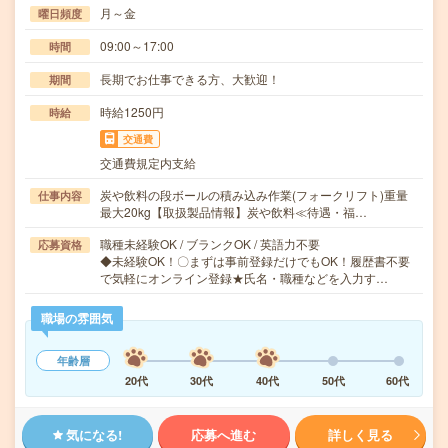
月～金
曜日頻度
09:00～17:00
時間
長期でお仕事できる方、大歓迎！
期間
時給1250円
時給
交通費
交通費規定内支給
炭や飲料の段ボールの積み込み作業(フォークリフト)重量
仕事内容
最大20kg【取扱製品情報】炭や飲料≪待遇・福…
職種未経験OK / ブランクOK / 英語力不要
応募資格
◆未経験OK！〇まずは事前登録だけでもOK！履歴書不要
で気軽にオンライン登録★氏名・職種などを入力す…
職場の雰囲気
年齢層
20代
30代
40代
50代
60代
気になる!
応募へ進む
詳しく見る