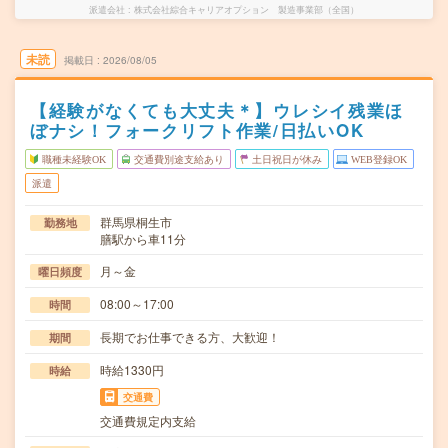
派遣会社
株式会社綜合キャリアオプション 製造事業部（全国）
未読
掲載日
2026/08/05
【経験がなくても大丈夫＊】ウレシイ残業ほ
ぼナシ！フォークリフト作業/日払いOK
職種未経験OK
交通費別途支給あり
土日祝日が休み
WEB登録OK
派遣
群馬県桐生市
勤務地
膳駅から車11分
月～金
曜日頻度
08:00～17:00
時間
長期でお仕事できる方、大歓迎！
期間
時給1330円
時給
交通費
交通費規定内支給