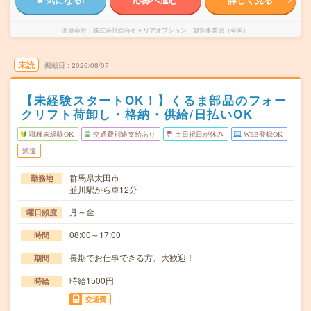
派遣会社
株式会社綜合キャリアオプション 製造事業部（全国）
未読
掲載日
2026/08/07
【未経験スタートOK！】くるま部品のフォー
クリフト荷卸し・格納・供給/日払いOK
職種未経験OK
交通費別途支給あり
土日祝日が休み
WEB登録OK
派遣
群馬県太田市
勤務地
韮川駅から車12分
月～金
曜日頻度
08:00～17:00
時間
長期でお仕事できる方、大歓迎！
期間
時給1500円
時給
交通費