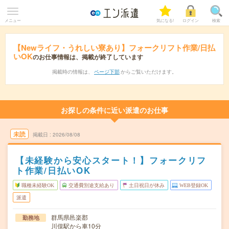
メニュー
気になる!
ログイン
検索
【Newライフ・うれしい寮あり】フォークリフト作業/日払
いOK
のお仕事情報は、掲載が終了しています
掲載時の情報は、
ページ下部
からご覧いただけます。
お探しの条件に近い派遣のお仕事
未読
掲載日
2026/08/08
【未経験から安心スタート！】フォークリフ
ト作業/日払いOK
職種未経験OK
交通費別途支給あり
土日祝日が休み
WEB登録OK
派遣
群馬県邑楽郡
勤務地
川俣駅から車10分