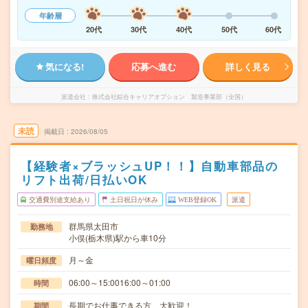
年齢層
20代
30代
40代
50代
60代
気になる!
応募へ進む
詳しく見る
派遣会社
株式会社綜合キャリアオプション 製造事業部（全国）
未読
掲載日
2026/08/05
【経験者×ブラッシュUP！！】自動車部品の
リフト出荷/日払いOK
交通費別途支給あり
土日祝日が休み
WEB登録OK
派遣
群馬県太田市
勤務地
小俣(栃木県)駅から車10分
月～金
曜日頻度
06:00～15:0016:00～01:00
時間
長期でお仕事できる方、大歓迎！
期間