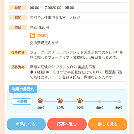
08:00～17:0020:00～05:00
時間
長期でお仕事できる方、大歓迎！
期間
時給1320円
時給
交通費
交通費規定内支給
フォークポスター、パンフレット製造企業でのお仕事印刷
仕事内容
物に関わるフォークリフト業務割合は毎日変わるので…
職種未経験OK / ブランクOK / 英語力不要
応募資格
◆未経験OK！〇まずは事前登録だけでもOK！履歴書不要
で気軽にオンライン登録★氏名・職種などを入力す…
職場の雰囲気
年齢層
20代
30代
40代
50代
60代
気になる!
応募へ進む
詳しく見る