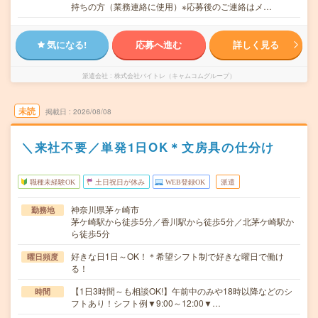
持ちの方（業務連絡に使用）※応募後のご連絡はメ…
気になる!
応募へ進む
詳しく見る
派遣会社
株式会社バイトレ（キャムコムグループ）
未読
掲載日
2026/08/08
＼来社不要／単発1日OK＊文房具の仕分け
職種未経験OK
土日祝日が休み
WEB登録OK
派遣
神奈川県茅ヶ崎市
勤務地
茅ケ崎駅から徒歩5分／香川駅から徒歩5分／北茅ケ崎駅か
ら徒歩5分
好きな日1日～OK！＊希望シフト制で好きな曜日で働け
曜日頻度
る！
【1日3時間～も相談OK!】午前中のみや18時以降などのシ
時間
フトあり！シフト例▼9:00～12:00▼…