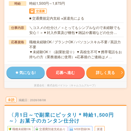
時給1,500円～1,875円
時給
交通費
■ 交通費規定内支給 ※派遣先による
＼コスメの仕分け／＜とってもシンプルなので未経験でも
仕事内容
安心！＞▼封入作業及び梱包▼雑誌や書籍などの仕分…
職種未経験OK / ブランクOK / パソコンスキル不要 / 英語力
応募資格
不要
▼未経験OK！（副業歓迎☆）▼高校生不可▼携帯電話をお
持ちの方（業務連絡に使用）※応募後のご連絡はメ…
気になる!
応募へ進む
詳しく見る
派遣会社
株式会社バイトレ（キャムコムグループ）
未読
掲載日
2026/08/08
〈月1日～で副業にピッタリ＊時給1,500円
～〉お菓子のカンタン仕分け
職種未経験OK
交通費別途支給あり
WEB登録OK
派遣