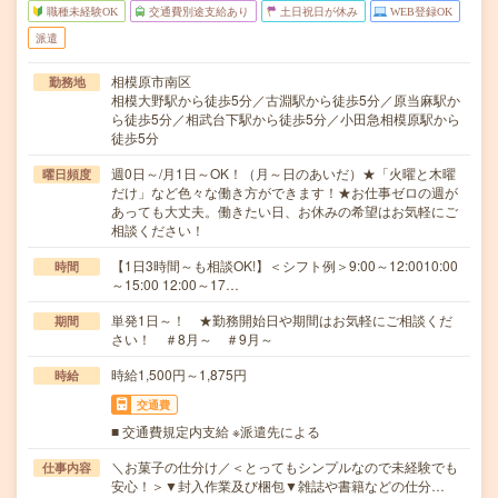
職種未経験OK
交通費別途支給あり
土日祝日が休み
WEB登録OK
派遣
相模原市南区
勤務地
相模大野駅から徒歩5分／古淵駅から徒歩5分／原当麻駅か
ら徒歩5分／相武台下駅から徒歩5分／小田急相模原駅から
徒歩5分
週0日～/月1日～OK！（月～日のあいだ）★「火曜と木曜
曜日頻度
だけ」など色々な働き方ができます！★お仕事ゼロの週が
あっても大丈夫。働きたい日、お休みの希望はお気軽にご
相談ください！
【1日3時間～も相談OK!】＜シフト例＞9:00～12:0010:00
時間
～15:00 12:00～17…
単発1日～！ ★勤務開始日や期間はお気軽にご相談くだ
期間
さい！ ＃8月～ ＃9月～
時給1,500円～1,875円
時給
交通費
■ 交通費規定内支給 ※派遣先による
＼お菓子の仕分け／＜とってもシンプルなので未経験でも
仕事内容
安心！＞▼封入作業及び梱包▼雑誌や書籍などの仕分…