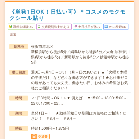
《単発1日OK！日払い可》＊コスメのモクモ
クシール貼り
職種未経験OK
交通費別途支給あり
土日祝日が休み
WEB登録OK
派遣
横浜市港北区
勤務地
新横浜駅から徒歩5分／綱島駅から徒歩5分／大倉山(神奈川
県)駅から徒歩5分／新羽駅から徒歩5分／妙蓮寺駅から徒歩
5分
週0日～/月1日～OK！（月～日のあいだ）★「火曜と木曜
曜日頻度
の午後だけ」など色々な働き方ができます！★お仕事ゼロ
の週があっても大丈夫。働きたい日、お休みの希望はお気
軽にご相談ください！
＜1日3時間～OK！＞▼ 例えば… ▼15:00～18:0015:00～
時間
22:0017:00～22:…
単発1日～！ ★勤務開始日や期間はお気軽にご相談くだ
期間
さい！ ＃8月～ ＃9月～
時給1,500円～1,875円
時給
交通費