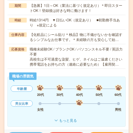
【急募】1日～OK（業法に基づく規定あり）＊即日スター
期間
トOK！登録後は好きな時に働けます！
時給1314円 ▼日払いOK（規定あり） ■初勤務手当あ
時給
り ※規定による
【化粧品にシール貼り＊検品】物に不備がないかを確認す
仕事内容
るシンプルなお仕事です。＊未経験の方も安心して始…
職種未経験OK / ブランクOK / パソコンスキル不要 / 英語力
応募資格
不要
高校生は不可過度な染髪、ヒゲ、ネイルはご遠慮ください
携帯電話をお持ちの方（連絡に必要なため）【雇用契…
職場の雰囲気
年齢層
20代
30代
40代
50代
60代
男女比率
女性
男性
もっと見る