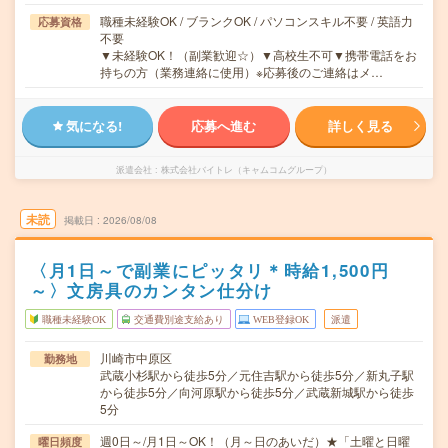
職種未経験OK / ブランクOK / パソコンスキル不要 / 英語力
応募資格
不要
▼未経験OK！（副業歓迎☆）▼高校生不可▼携帯電話をお
持ちの方（業務連絡に使用）※応募後のご連絡はメ…
気になる!
応募へ進む
詳しく見る
派遣会社
株式会社バイトレ（キャムコムグループ）
未読
掲載日
2026/08/08
〈月1日～で副業にピッタリ＊時給1,500円
～〉文房具のカンタン仕分け
職種未経験OK
交通費別途支給あり
WEB登録OK
派遣
川崎市中原区
勤務地
武蔵小杉駅から徒歩5分／元住吉駅から徒歩5分／新丸子駅
から徒歩5分／向河原駅から徒歩5分／武蔵新城駅から徒歩
5分
週0日～/月1日～OK！（月～日のあいだ）★「土曜と日曜
曜日頻度