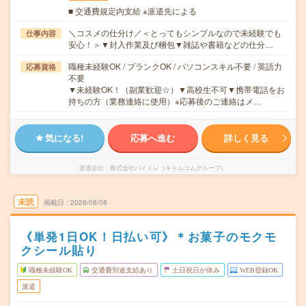
■ 交通費規定内支給 ※派遣先による
＼コスメの仕分け／＜とってもシンプルなので未経験でも
仕事内容
安心！＞▼封入作業及び梱包▼雑誌や書籍などの仕分…
職種未経験OK / ブランクOK / パソコンスキル不要 / 英語力
応募資格
不要
▼未経験OK！（副業歓迎☆）▼高校生不可▼携帯電話をお
持ちの方（業務連絡に使用）※応募後のご連絡はメ…
気になる!
応募へ進む
詳しく見る
派遣会社
株式会社バイトレ（キャムコムグループ）
未読
掲載日
2026/08/08
《単発1日OK！日払い可》＊お菓子のモクモ
クシール貼り
職種未経験OK
交通費別途支給あり
土日祝日が休み
WEB登録OK
派遣