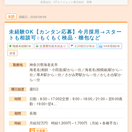
派遣会社
UTエージェント株式会社 関東
未読
掲載日
2026/08/08
未経験OK【カンタン応募】今月採用→スター
トも相談可○もくもく検品・梱包など
職種未経験OK
交通費別途支給あり
土日祝日が休み
WEB登録OK
派遣
神奈川県海老名市
勤務地
海老名(相鉄・小田急)駅から---分／海老名(相模線)駅から---
分／厚木駅から---分／さがみ野駅から---分／かしわ台駅か
ら---分
週5日
曜日頻度
日勤：8:00～17:002交替：9:00～18:00／21:00～翌6:00夜
時間
勤：19:00~翌4…
長期
期間
月給32万円 時給1,300円～1,700円 （月給＋各種手当）
時給
交通費