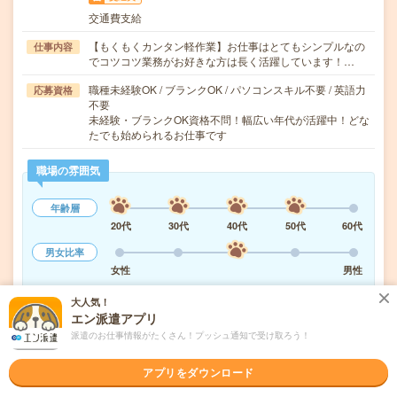
交通費支給
【もくもくカンタン軽作業】お仕事はとてもシンプルなの
仕事内容
でコツコツ業務がお好きな方は長く活躍しています！…
職種未経験OK / ブランクOK / パソコンスキル不要 / 英語力
応募資格
不要
未経験・ブランクOK資格不問！幅広い年代が活躍中！どな
たでも始められるお仕事です
職場の雰囲気
年齢層
20代
30代
40代
50代
60代
男女比率
女性
男性
もっと見る
大人気！
エン派遣アプリ
派遣のお仕事情報がたくさん！プッシュ通知で受け取ろう！
気になる!
応募へ進む
詳しく見る
アプリをダウンロード
派遣会社
UTエージェント株式会社 関東