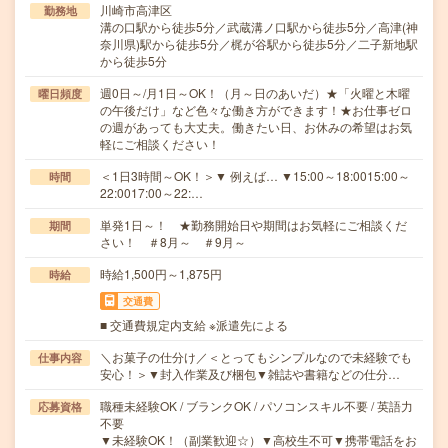
川崎市高津区
勤務地
溝の口駅から徒歩5分／武蔵溝ノ口駅から徒歩5分／高津(神
奈川県)駅から徒歩5分／梶が谷駅から徒歩5分／二子新地駅
から徒歩5分
週0日～/月1日～OK！（月～日のあいだ）★「火曜と木曜
曜日頻度
の午後だけ」など色々な働き方ができます！★お仕事ゼロ
の週があっても大丈夫。働きたい日、お休みの希望はお気
軽にご相談ください！
＜1日3時間～OK！＞▼ 例えば… ▼15:00～18:0015:00～
時間
22:0017:00～22:…
単発1日～！ ★勤務開始日や期間はお気軽にご相談くだ
期間
さい！ ＃8月～ ＃9月～
時給1,500円～1,875円
時給
交通費
■ 交通費規定内支給 ※派遣先による
＼お菓子の仕分け／＜とってもシンプルなので未経験でも
仕事内容
安心！＞▼封入作業及び梱包▼雑誌や書籍などの仕分…
職種未経験OK / ブランクOK / パソコンスキル不要 / 英語力
応募資格
不要
▼未経験OK！（副業歓迎☆）▼高校生不可▼携帯電話をお