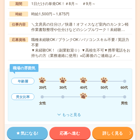
1日だけの単発OK！＃8月～ ＃9月～
期間
時給1,500円～1,875円
時給
＼文房具の仕分け／快適！オフィスなど室内のカンタン軽
仕事内容
作業書類整理や仕分けなどのシンプルワーク！未経験…
職種未経験OK / ブランクOK / パソコンスキル不要 / 英語力
応募資格
不要
▼未経験OK！（副業歓迎☆）▼高校生不可▼携帯電話をお
持ちの方（業務連絡に使用）※応募後のご連絡はメ…
職場の雰囲気
年齢層
20代
30代
40代
50代
60代
男女比率
女性
男性
もっと見る
気になる!
応募へ進む
詳しく見る