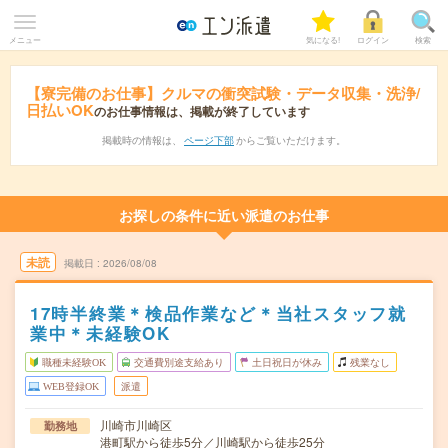
メニュー
気になる!
ログイン
検索
【寮完備のお仕事】クルマの衝突試験・データ収集・洗浄/
日払いOK
のお仕事情報は、掲載が終了しています
掲載時の情報は、
ページ下部
からご覧いただけます。
お探しの条件に近い派遣のお仕事
未読
掲載日
2026/08/08
17時半終業＊検品作業など＊当社スタッフ就
業中＊未経験OK
職種未経験OK
交通費別途支給あり
土日祝日が休み
残業なし
WEB登録OK
派遣
川崎市川崎区
勤務地
港町駅から徒歩5分／川崎駅から徒歩25分