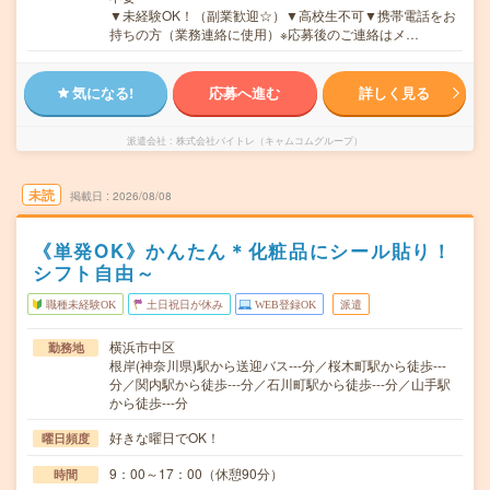
▼未経験OK！（副業歓迎☆）▼高校生不可▼携帯電話をお
持ちの方（業務連絡に使用）※応募後のご連絡はメ…
気になる!
応募へ進む
詳しく見る
派遣会社
株式会社バイトレ（キャムコムグループ）
未読
掲載日
2026/08/08
《単発OK》かんたん＊化粧品にシール貼り！
シフト自由～
職種未経験OK
土日祝日が休み
WEB登録OK
派遣
横浜市中区
勤務地
根岸(神奈川県)駅から送迎バス---分／桜木町駅から徒歩---
分／関内駅から徒歩---分／石川町駅から徒歩---分／山手駅
から徒歩---分
好きな曜日でOK！
曜日頻度
9：00～17：00（休憩90分）
時間