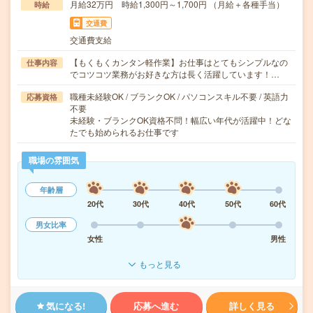
月給32万円 時給1,300円～1,700円 （月給＋各種手当）
時給
交通費
交通費支給
【もくもくカンタン軽作業】お仕事はとてもシンプルなの
仕事内容
でコツコツ業務がお好きな方は長く活躍しています！…
職種未経験OK / ブランクOK / パソコンスキル不要 / 英語力
応募資格
不要
未経験・ブランクOK資格不問！幅広い年代が活躍中！どな
たでも始められるお仕事です
職場の雰囲気
年齢層
20代
30代
40代
50代
60代
男女比率
女性
男性
もっと見る
気になる!
応募へ進む
詳しく見る