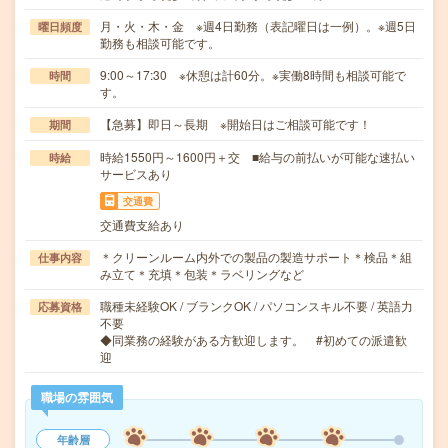
月・火・木・金 ※週4日勤務（表記曜日は一例）。※週5日
曜日頻度
勤務も相談可能です。
9:00～17:30 ※休憩は計60分。※実働8時間も相談可能で
時間
す。
【急募】即日～長期 ※開始日はご相談可能です！
期間
時給1550円～1600円＋交 ■給与の前払いが可能な速払い
時給
サービスあり
交通費
交通費支給あり
＊クリーンルーム内外での製品の製造サポート＊検品＊組
仕事内容
み立て＊充填＊包装＊ラベリングなど
職種未経験OK / ブランクOK / パソコンスキル不要 / 英語力
応募資格
不要
◆同業務の経験がある方歓迎します。 #初めての派遣歓
迎
職場の雰囲気
年齢層