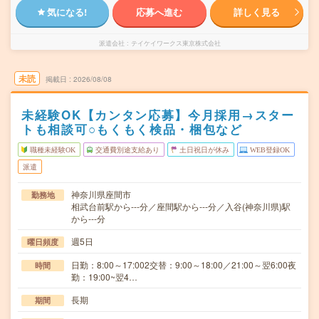
気になる!
応募へ進む
詳しく見る
派遣会社
テイケイワークス東京株式会社
未読
掲載日
2026/08/08
未経験OK【カンタン応募】今月採用→スター
トも相談可○もくもく検品・梱包など
職種未経験OK
交通費別途支給あり
土日祝日が休み
WEB登録OK
派遣
神奈川県座間市
勤務地
相武台前駅から---分／座間駅から---分／入谷(神奈川県)駅
から---分
週5日
曜日頻度
日勤：8:00～17:002交替：9:00～18:00／21:00～翌6:00夜
時間
勤：19:00~翌4…
長期
期間