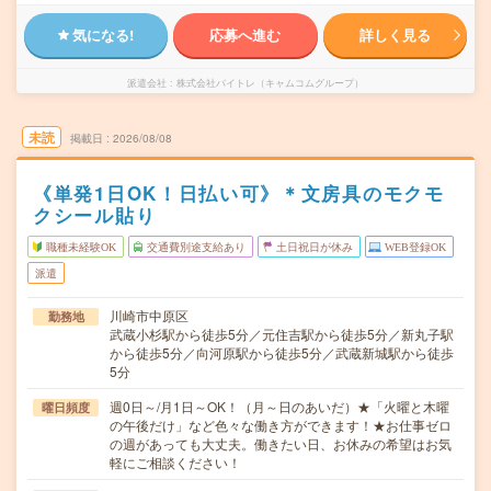
気になる!
応募へ進む
詳しく見る
派遣会社
株式会社バイトレ（キャムコムグループ）
未読
掲載日
2026/08/08
《単発1日OK！日払い可》＊文房具のモクモ
クシール貼り
職種未経験OK
交通費別途支給あり
土日祝日が休み
WEB登録OK
派遣
川崎市中原区
勤務地
武蔵小杉駅から徒歩5分／元住吉駅から徒歩5分／新丸子駅
から徒歩5分／向河原駅から徒歩5分／武蔵新城駅から徒歩
5分
週0日～/月1日～OK！（月～日のあいだ）★「火曜と木曜
曜日頻度
の午後だけ」など色々な働き方ができます！★お仕事ゼロ
の週があっても大丈夫。働きたい日、お休みの希望はお気
軽にご相談ください！