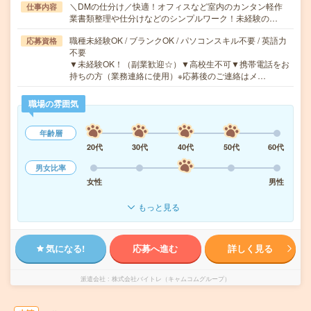
＼DMの仕分け／快適！オフィスなど室内のカンタン軽作
仕事内容
業書類整理や仕分けなどのシンプルワーク！未経験の…
職種未経験OK / ブランクOK / パソコンスキル不要 / 英語力
応募資格
不要
▼未経験OK！（副業歓迎☆）▼高校生不可▼携帯電話をお
持ちの方（業務連絡に使用）※応募後のご連絡はメ…
職場の雰囲気
年齢層
20代
30代
40代
50代
60代
男女比率
女性
男性
もっと見る
気になる!
応募へ進む
詳しく見る
派遣会社
株式会社バイトレ（キャムコムグループ）