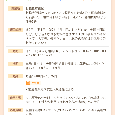
相模原市南区
勤務地
相模大野駅から徒歩5分／古淵駅から徒歩5分／原当麻駅か
ら徒歩5分／相武台下駅から徒歩5分／小田急相模原駅から
徒歩5分
週0日～/月1日～OK！（月～日のあいだ）★「土曜と日曜
曜日頻度
だけ」など色々な働き方ができます！★お仕事ゼロの週が
あっても大丈夫。働きたい日、お休みの希望はお気軽にご
相談ください！
【1日3時間～も相談OK!】＜シフト例＞9:00～12:0012:00
時間
～17:00 17:00～22…
単発1日～！ ★勤務開始日や期間はお気軽にご相談くだ
期間
さい！ ＃8月～ ＃9月～
時給1,500円～1,875円
時給
交通費
■ 交通費規定内支給 ※派遣先による
＼お菓子の仕分け／＜とってもシンプルなので未経験でも
仕事内容
安心！＞▼封入作業及び梱包▼雑誌や書籍などの仕分…
職種未経験OK / ブランクOK / パソコンスキル不要 / 英語力
応募資格
不要