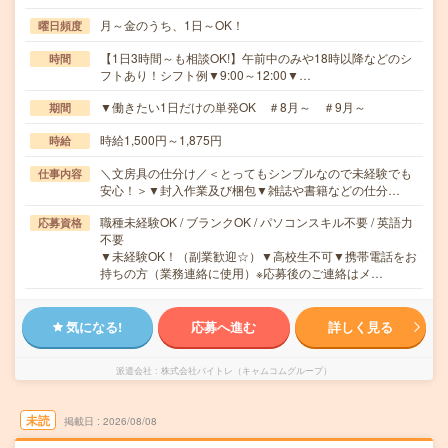
月～金のうち、1日～OK！
曜日頻度
【1日3時間～も相談OK!】午前中のみや18時以降などのシ
時間
フトあり！シフト例▼9:00～12:00▼…
▼働きたい1日だけの単発OK ＃8月～ ＃9月～
期間
時給1,500円～1,875円
時給
＼文房具の仕分け／＜とってもシンプルなので未経験でも
仕事内容
安心！＞▼封入作業及び梱包▼雑誌や書籍などの仕分…
職種未経験OK / ブランクOK / パソコンスキル不要 / 英語力
応募資格
不要
▼未経験OK！（副業歓迎☆）▼高校生不可▼携帯電話をお
持ちの方（業務連絡に使用）※応募後のご連絡はメ…
気になる!
応募へ進む
詳しく見る
派遣会社
株式会社バイトレ（キャムコムグループ）
未読
掲載日
2026/08/08