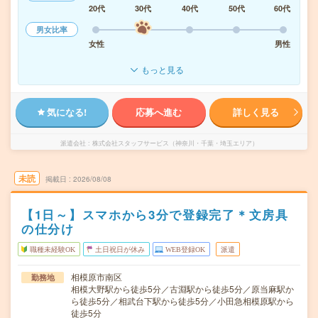
20代
30代
40代
50代
60代
男女比率
女性
男性
もっと見る
気になる!
応募へ進む
詳しく見る
派遣会社
株式会社スタッフサービス（神奈川・千葉・埼玉エリア）
未読
掲載日
2026/08/08
【1日～】スマホから3分で登録完了＊文房具
の仕分け
職種未経験OK
土日祝日が休み
WEB登録OK
派遣
相模原市南区
勤務地
相模大野駅から徒歩5分／古淵駅から徒歩5分／原当麻駅か
ら徒歩5分／相武台下駅から徒歩5分／小田急相模原駅から
徒歩5分