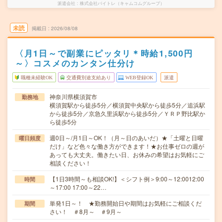
派遣会社
株式会社バイトレ（キャムコムグループ）
未読
掲載日
2026/08/08
〈月1日～で副業にピッタリ＊時給1,500円
～〉コスメのカンタン仕分け
職種未経験OK
交通費別途支給あり
WEB登録OK
派遣
神奈川県横須賀市
勤務地
横須賀駅から徒歩5分／横須賀中央駅から徒歩5分／追浜駅
から徒歩5分／京急久里浜駅から徒歩5分／ＹＲＰ野比駅か
ら徒歩5分
週0日～/月1日～OK！（月～日のあいだ）★「土曜と日曜
曜日頻度
だけ」など色々な働き方ができます！★お仕事ゼロの週が
あっても大丈夫。働きたい日、お休みの希望はお気軽にご
相談ください！
【1日3時間～も相談OK!】＜シフト例＞9:00～12:0012:00
時間
～17:00 17:00～22…
単発1日～！ ★勤務開始日や期間はお気軽にご相談くだ
期間
さい！ ＃8月～ ＃9月～