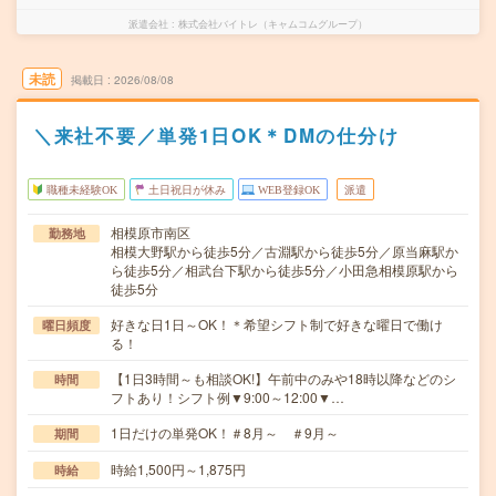
派遣会社
株式会社バイトレ（キャムコムグループ）
未読
掲載日
2026/08/08
＼来社不要／単発1日OK＊DMの仕分け
職種未経験OK
土日祝日が休み
WEB登録OK
派遣
相模原市南区
勤務地
相模大野駅から徒歩5分／古淵駅から徒歩5分／原当麻駅か
ら徒歩5分／相武台下駅から徒歩5分／小田急相模原駅から
徒歩5分
好きな日1日～OK！＊希望シフト制で好きな曜日で働け
曜日頻度
る！
【1日3時間～も相談OK!】午前中のみや18時以降などのシ
時間
フトあり！シフト例▼9:00～12:00▼…
1日だけの単発OK！＃8月～ ＃9月～
期間
時給1,500円～1,875円
時給