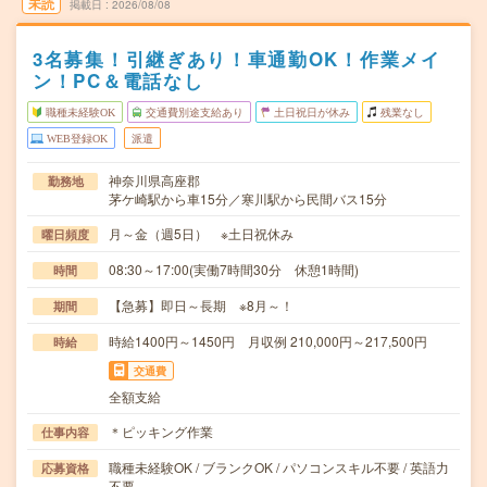
未読
掲載日
2026/08/08
3名募集！引継ぎあり！車通勤OK！作業メイ
ン！PC＆電話なし
職種未経験OK
交通費別途支給あり
土日祝日が休み
残業なし
WEB登録OK
派遣
神奈川県高座郡
勤務地
茅ケ崎駅から車15分／寒川駅から民間バス15分
月～金（週5日） ※土日祝休み
曜日頻度
08:30～17:00(実働7時間30分 休憩1時間)
時間
【急募】即日～長期 ※8月～！
期間
時給1400円～1450円 月収例 210,000円～217,500円
時給
交通費
全額支給
＊ピッキング作業
仕事内容
職種未経験OK / ブランクOK / パソコンスキル不要 / 英語力
応募資格
不要