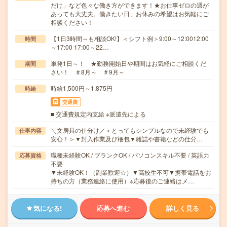
だけ」など色々な働き方ができます！★お仕事ゼロの週が
あっても大丈夫。働きたい日、お休みの希望はお気軽にご
相談ください！
【1日3時間～も相談OK!】＜シフト例＞9:00～12:0012:00
時間
～17:00 17:00～22…
単発1日～！ ★勤務開始日や期間はお気軽にご相談くだ
期間
さい！ ＃8月～ ＃9月～
時給1,500円～1,875円
時給
交通費
■ 交通費規定内支給 ※派遣先による
＼文房具の仕分け／＜とってもシンプルなので未経験でも
仕事内容
安心！＞▼封入作業及び梱包▼雑誌や書籍などの仕分…
職種未経験OK / ブランクOK / パソコンスキル不要 / 英語力
応募資格
不要
▼未経験OK！（副業歓迎☆）▼高校生不可▼携帯電話をお
持ちの方（業務連絡に使用）※応募後のご連絡はメ…
気になる!
応募へ進む
詳しく見る