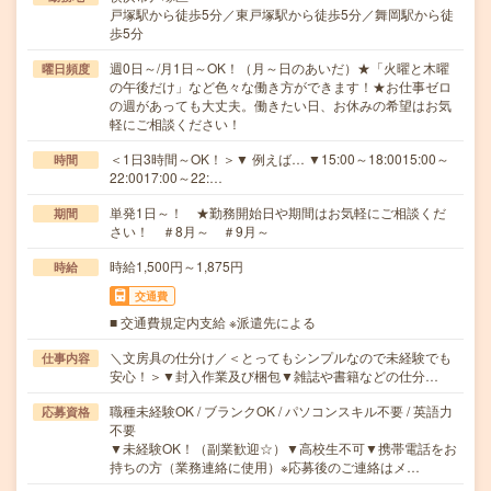
戸塚駅から徒歩5分／東戸塚駅から徒歩5分／舞岡駅から徒
歩5分
週0日～/月1日～OK！（月～日のあいだ）★「火曜と木曜
曜日頻度
の午後だけ」など色々な働き方ができます！★お仕事ゼロ
の週があっても大丈夫。働きたい日、お休みの希望はお気
軽にご相談ください！
＜1日3時間～OK！＞▼ 例えば… ▼15:00～18:0015:00～
時間
22:0017:00～22:…
単発1日～！ ★勤務開始日や期間はお気軽にご相談くだ
期間
さい！ ＃8月～ ＃9月～
時給1,500円～1,875円
時給
交通費
■ 交通費規定内支給 ※派遣先による
＼文房具の仕分け／＜とってもシンプルなので未経験でも
仕事内容
安心！＞▼封入作業及び梱包▼雑誌や書籍などの仕分…
職種未経験OK / ブランクOK / パソコンスキル不要 / 英語力
応募資格
不要
▼未経験OK！（副業歓迎☆）▼高校生不可▼携帯電話をお
持ちの方（業務連絡に使用）※応募後のご連絡はメ…