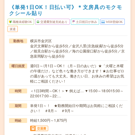
《単発1日OK！日払い可》＊文房具のモクモ
クシール貼り
職種未経験OK
交通費別途支給あり
土日祝日が休み
WEB登録OK
派遣
横浜市金沢区
勤務地
金沢文庫駅から徒歩5分／金沢八景(京急線)駅から徒歩5分
／能見台駅から徒歩5分／海の公園柴口駅から徒歩5分／京
急富岡駅から徒歩5分
週0日～/月1日～OK！（月～日のあいだ）★「火曜と木曜
曜日頻度
の午後だけ」など色々な働き方ができます！★お仕事ゼロ
の週があっても大丈夫。働きたい日、お休みの希望はお気
軽にご相談ください！
＜1日3時間～OK！＞▼ 例えば… ▼15:00～18:0015:00～
時間
22:0017:00～22:…
単発1日～！ ★勤務開始日や期間はお気軽にご相談くだ
期間
さい！ ＃8月～ ＃9月～
時給1,500円～1,875円
時給
交通費