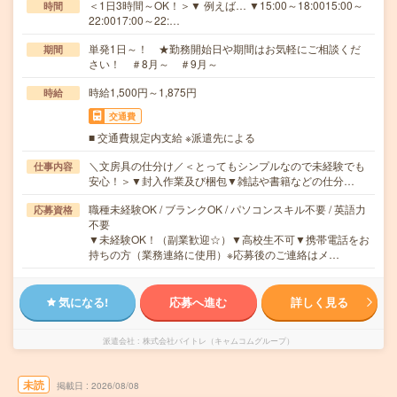
＜1日3時間～OK！＞▼ 例えば… ▼15:00～18:0015:00～
時間
22:0017:00～22:…
単発1日～！ ★勤務開始日や期間はお気軽にご相談くだ
期間
さい！ ＃8月～ ＃9月～
時給1,500円～1,875円
時給
交通費
■ 交通費規定内支給 ※派遣先による
＼文房具の仕分け／＜とってもシンプルなので未経験でも
仕事内容
安心！＞▼封入作業及び梱包▼雑誌や書籍などの仕分…
職種未経験OK / ブランクOK / パソコンスキル不要 / 英語力
応募資格
不要
▼未経験OK！（副業歓迎☆）▼高校生不可▼携帯電話をお
持ちの方（業務連絡に使用）※応募後のご連絡はメ…
気になる!
応募へ進む
詳しく見る
派遣会社
株式会社バイトレ（キャムコムグループ）
未読
掲載日
2026/08/08