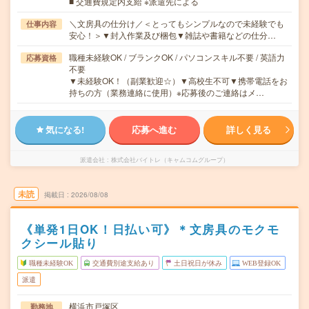
■ 交通費規定内支給 ※派遣先による
＼文房具の仕分け／＜とってもシンプルなので未経験でも
仕事内容
安心！＞▼封入作業及び梱包▼雑誌や書籍などの仕分…
職種未経験OK / ブランクOK / パソコンスキル不要 / 英語力
応募資格
不要
▼未経験OK！（副業歓迎☆）▼高校生不可▼携帯電話をお
持ちの方（業務連絡に使用）※応募後のご連絡はメ…
気になる!
応募へ進む
詳しく見る
派遣会社
株式会社バイトレ（キャムコムグループ）
未読
掲載日
2026/08/08
《単発1日OK！日払い可》＊文房具のモクモ
クシール貼り
職種未経験OK
交通費別途支給あり
土日祝日が休み
WEB登録OK
派遣
横浜市戸塚区
勤務地