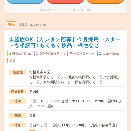
派遣会社
UTエージェント株式会社 関東
未読
掲載日
2026/08/08
未経験OK【カンタン応募】今月採用→スター
トも相談可○もくもく検品・梱包など
職種未経験OK
交通費別途支給あり
土日祝日が休み
WEB登録OK
派遣
相模原市南区
勤務地
相模大野駅から---分／小田急相模原駅から---分／古淵駅か
ら---分／東林間駅から---分／原当麻駅から---分
週5日
曜日頻度
日勤：8:00～17:002交替：9:00～18:00／21:00～翌6:00夜
時間
勤：19:00~翌4…
長期
期間
月給32万円 時給1,300円～1,700円 （月給＋各種手当）
時給