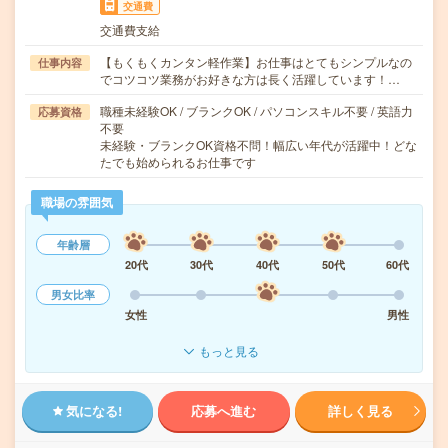
交通費
交通費支給
【もくもくカンタン軽作業】お仕事はとてもシンプルなの
仕事内容
でコツコツ業務がお好きな方は長く活躍しています！…
職種未経験OK / ブランクOK / パソコンスキル不要 / 英語力
応募資格
不要
未経験・ブランクOK資格不問！幅広い年代が活躍中！どな
たでも始められるお仕事です
職場の雰囲気
年齢層
20代
30代
40代
50代
60代
男女比率
女性
男性
もっと見る
気になる!
応募へ進む
詳しく見る