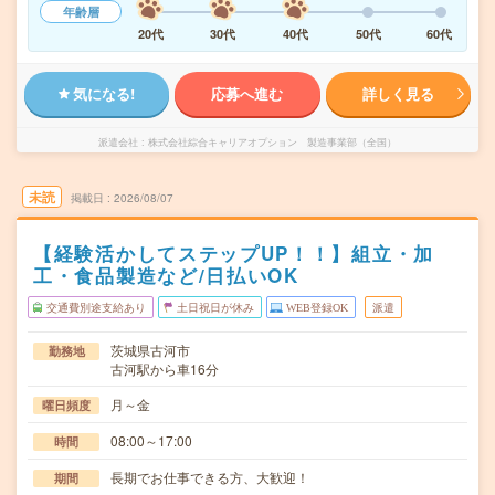
年齢層
20代
30代
40代
50代
60代
気になる!
応募へ進む
詳しく見る
派遣会社
株式会社綜合キャリアオプション 製造事業部（全国）
未読
掲載日
2026/08/07
【経験活かしてステップUP！！】組立・加
工・食品製造など/日払いOK
交通費別途支給あり
土日祝日が休み
WEB登録OK
派遣
茨城県古河市
勤務地
古河駅から車16分
月～金
曜日頻度
08:00～17:00
時間
長期でお仕事できる方、大歓迎！
期間