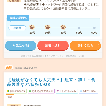
職種未経験OK / ブランクOK / 英語力不要
応募資格
◆未経験OK！◆ネットワーク関係の経験者歓迎！〇まずは
事前登録だけでもOK！履歴書不要で気軽にオンラ…
職場の雰囲気
年齢層
20代
30代
40代
50代
60代
気になる!
応募へ進む
詳しく見る
派遣会社
株式会社綜合キャリアオプション 製造事業部（全国）
未読
掲載日
2026/08/07
【経験がなくても大丈夫＊】組立・加工・食
品製造など/日払いOK
職種未経験OK
交通費別途支給あり
土日祝日が休み
WEB登録OK
派遣
茨城県結城市