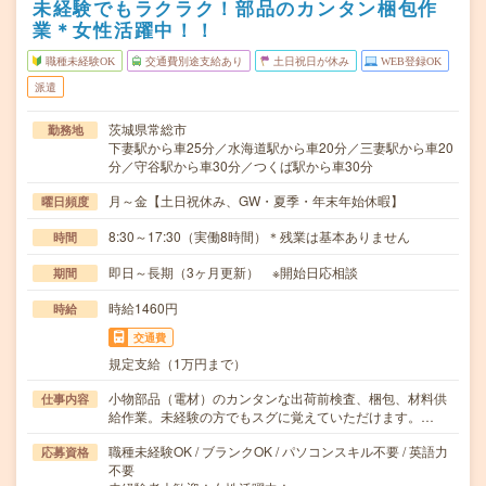
未経験でもラクラク！部品のカンタン梱包作
業＊女性活躍中！！
職種未経験OK
交通費別途支給あり
土日祝日が休み
WEB登録OK
派遣
茨城県常総市
勤務地
下妻駅から車25分／水海道駅から車20分／三妻駅から車20
分／守谷駅から車30分／つくば駅から車30分
月～金【土日祝休み、GW・夏季・年末年始休暇】
曜日頻度
8:30～17:30（実働8時間）＊残業は基本ありません
時間
即日～長期（3ヶ月更新） ※開始日応相談
期間
時給1460円
時給
交通費
規定支給（1万円まで）
小物部品（電材）のカンタンな出荷前検査、梱包、材料供
仕事内容
給作業。未経験の方でもスグに覚えていただけます。…
職種未経験OK / ブランクOK / パソコンスキル不要 / 英語力
応募資格
不要