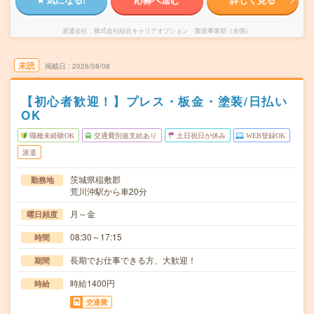
派遣会社
株式会社綜合キャリアオプション 製造事業部（全国）
未読
掲載日
2026/08/08
【初心者歓迎！】プレス・板金・塗装/日払い
OK
職種未経験OK
交通費別途支給あり
土日祝日が休み
WEB登録OK
派遣
茨城県稲敷郡
勤務地
荒川沖駅から車20分
月～金
曜日頻度
08:30～17:15
時間
長期でお仕事できる方、大歓迎！
期間
時給1400円
時給
交通費