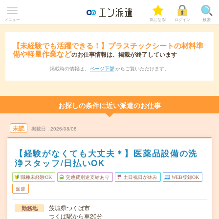
メニュー
気になる!
ログイン
検索
【未経験でも活躍できる！】プラスチックシートの材料準
備や軽量作業など
のお仕事情報は、掲載が終了しています
掲載時の情報は、
ページ下部
からご覧いただけます。
お探しの条件に近い派遣のお仕事
未読
掲載日
2026/08/08
【経験がなくても大丈夫＊】医薬品設備の洗
浄スタッフ/日払いOK
職種未経験OK
交通費別途支給あり
土日祝日が休み
WEB登録OK
派遣
茨城県つくば市
勤務地
つくば駅から車20分