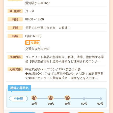
滑河駅から車16分
月～金
曜日頻度
08:00～17:00
時間
長期でお仕事できる方、大歓迎！
期間
時給1600円
時給
交通費
交通費規定内支給
コンクリート製品の型枠組立、解体、清掃、他付随する業
仕事内容
務【取扱製品情報】道路や建物など使用されるコンク…
職種未経験OK / ブランクOK / 英語力不要
応募資格
◆未経験OK！〇まずは事前登録だけでもOK！履歴書不要
で気軽にオンライン登録★氏名・職種などを入力す…
職場の雰囲気
年齢層
20代
30代
40代
50代
60代