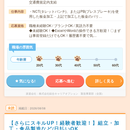
交通費規定内支給
・NCT(タレットパンチ)、またはPB(プレスブレーキ)を使
仕事内容
用した板金加工・上記で加工した板金のバリ…
職種未経験OK / ブランクOK / 英語力不要
応募資格
◆未経験OK！◆ExcelやWordの操作できる方歓迎！〇まず
は事前登録だけでもOK！履歴書不要で気…
職場の雰囲気
年齢層
20代
30代
40代
50代
60代
気になる!
応募へ進む
詳しく見る
派遣会社
株式会社綜合キャリアオプション 製造事業部（全国）
未読
掲載日
2026/08/08
【さらにスキルUP！経験者歓迎！】組立・加
工・食品製造など/日払いOK