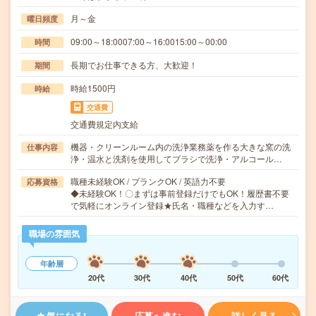
月～金
曜日頻度
09:00～18:0007:00～16:0015:00～00:00
時間
長期でお仕事できる方、大歓迎！
期間
時給1500円
時給
交通費
交通費規定内支給
機器・クリーンルーム内の洗浄業務薬を作る大きな窯の洗
仕事内容
浄・温水と洗剤を使用してブラシで洗浄・アルコール…
職種未経験OK / ブランクOK / 英語力不要
応募資格
◆未経験OK！〇まずは事前登録だけでもOK！履歴書不要
で気軽にオンライン登録★氏名・職種などを入力す…
職場の雰囲気
年齢層
20代
30代
40代
50代
60代
気になる!
応募へ進む
詳しく見る