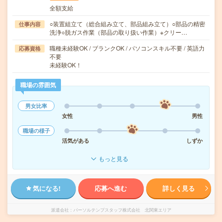
全額支給
○装置組立て（総合組み立て、部品組み立て）○部品の精密
仕事内容
洗浄○脱ガス作業（部品の取り扱い作業）※クリー…
職種未経験OK / ブランクOK / パソコンスキル不要 / 英語力
応募資格
不要
未経験OK！
職場の雰囲気
男女比率
女性
男性
職場の様子
活気がある
しずか
もっと見る
気になる!
応募へ進む
詳しく見る
派遣会社
パーソルテンプスタッフ株式会社 北関東エリア