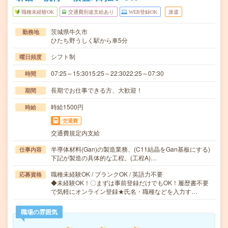
職種未経験OK
交通費別途支給あり
WEB登録OK
派遣
茨城県牛久市
勤務地
ひたち野うしく駅から車5分
シフト制
曜日頻度
07:25～15:3015:25～22:3022:25～07:30
時間
長期でお仕事できる方、大歓迎！
期間
時給1500円
時給
交通費
交通費規定内支給
半導体材料(Gan)の製造業務、(C11結晶をGan基板にする)
仕事内容
下記が製造の具体的な工程。(工程A)…
職種未経験OK / ブランクOK / 英語力不要
応募資格
◆未経験OK！〇まずは事前登録だけでもOK！履歴書不要
で気軽にオンライン登録★氏名・職種などを入力す…
職場の雰囲気