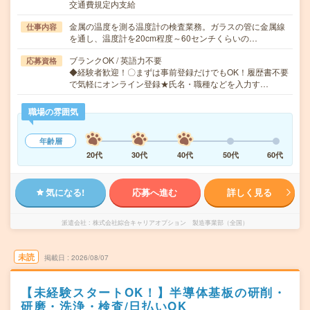
交通費規定内支給
金属の温度を測る温度計の検査業務。ガラスの管に金属線
仕事内容
を通し、温度計を20cm程度～60センチくらいの…
ブランクOK / 英語力不要
応募資格
◆経験者歓迎！〇まずは事前登録だけでもOK！履歴書不要
で気軽にオンライン登録★氏名・職種などを入力す…
職場の雰囲気
年齢層
20代
30代
40代
50代
60代
気になる!
応募へ進む
詳しく見る
派遣会社
株式会社綜合キャリアオプション 製造事業部（全国）
未読
掲載日
2026/08/07
【未経験スタートOK！】半導体基板の研削・
研磨・洗浄・検査/日払いOK