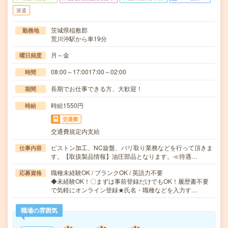
派遣
茨城県稲敷郡
勤務地
荒川沖駅から車19分
月～金
曜日頻度
08:00～17:0017:00～02:00
時間
長期でお仕事できる方、大歓迎！
期間
時給1550円
時給
交通費
交通費規定内支給
ピストン加工、NC旋盤、バリ取り業務などを行って頂きま
仕事内容
す。【取扱製品情報】油圧部品となります。≪待遇…
職種未経験OK / ブランクOK / 英語力不要
応募資格
◆未経験OK！〇まずは事前登録だけでもOK！履歴書不要
で気軽にオンライン登録★氏名・職種などを入力す…
職場の雰囲気