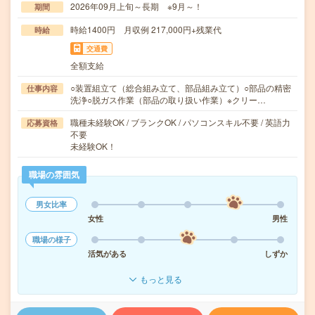
2026年09月上旬～長期 ※9月～！
期間
時給1400円 月収例 217,000円+残業代
時給
交通費
全額支給
○装置組立て（総合組み立て、部品組み立て）○部品の精密
仕事内容
洗浄○脱ガス作業（部品の取り扱い作業）※クリー…
職種未経験OK / ブランクOK / パソコンスキル不要 / 英語力
応募資格
不要
未経験OK！
職場の雰囲気
男女比率
女性
男性
職場の様子
活気がある
しずか
もっと見る