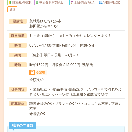
職種未経験OK
交通費別途支給あり
土日祝日が休み
WEB登録OK
派遣
茨城県ひたちなか市
勤務地
勝田駅から車10分
月～金（週5日） ※土日祝＋会社カレンダーあり！
曜日頻度
08:30～17:00(実働7時間45分 休憩45分)
時間
【急募】即日～長期 ※8月～！
期間
時給1600円 月収例 248,000円+残業代
時給
交通費
全額支給
＜製品組立＞○部品準備○部品洗浄：アルコールで汚れをふ
仕事内容
きとり○組立○カバー取付（重量物を複数名で取付…
職種未経験OK / ブランクOK / パソコンスキル不要 / 英語力
応募資格
不要
未経験OK！
職場の雰囲気