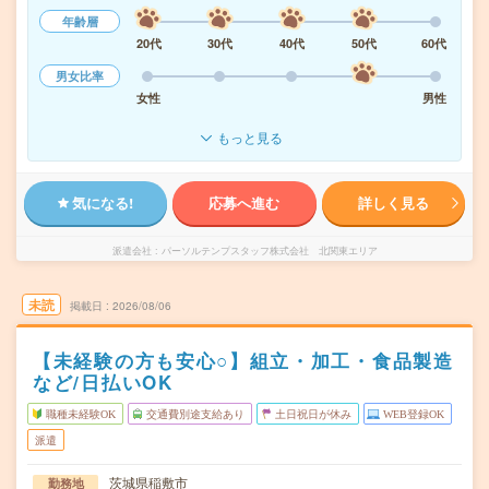
年齢層
20代
30代
40代
50代
60代
男女比率
女性
男性
もっと見る
気になる!
応募へ進む
詳しく見る
派遣会社
パーソルテンプスタッフ株式会社 北関東エリア
未読
掲載日
2026/08/06
【未経験の方も安心○】組立・加工・食品製造
など/日払いOK
職種未経験OK
交通費別途支給あり
土日祝日が休み
WEB登録OK
派遣
茨城県稲敷市
勤務地