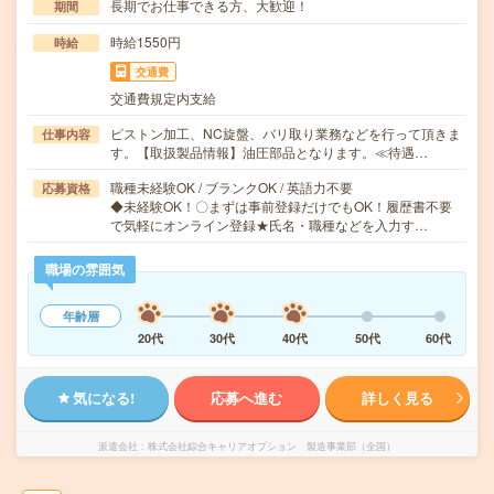
長期でお仕事できる方、大歓迎！
期間
時給1550円
時給
交通費
交通費規定内支給
ピストン加工、NC旋盤、バリ取り業務などを行って頂きま
仕事内容
す。【取扱製品情報】油圧部品となります。≪待遇…
職種未経験OK / ブランクOK / 英語力不要
応募資格
◆未経験OK！〇まずは事前登録だけでもOK！履歴書不要
で気軽にオンライン登録★氏名・職種などを入力す…
職場の雰囲気
年齢層
20代
30代
40代
50代
60代
気になる!
応募へ進む
詳しく見る
派遣会社
株式会社綜合キャリアオプション 製造事業部（全国）