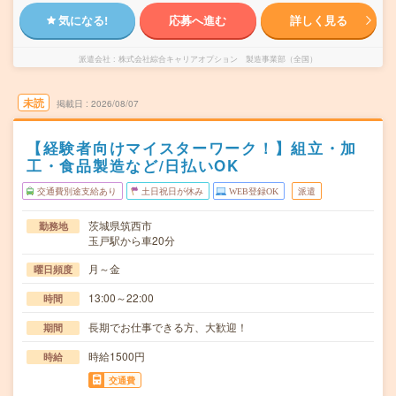
気になる!
応募へ進む
詳しく見る
派遣会社
株式会社綜合キャリアオプション 製造事業部（全国）
未読
掲載日
2026/08/07
【経験者向けマイスターワーク！】組立・加
工・食品製造など/日払いOK
交通費別途支給あり
土日祝日が休み
WEB登録OK
派遣
茨城県筑西市
勤務地
玉戸駅から車20分
月～金
曜日頻度
13:00～22:00
時間
長期でお仕事できる方、大歓迎！
期間
時給1500円
時給
交通費