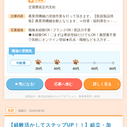
交通費
交通費規定内支給
農業用機械の溶接作業を行って頂きます。【取扱製品情
仕事内容
報】農業用機械全般となります。≪待遇・福利厚生≫・…
職種未経験OK / ブランクOK / 英語力不要
応募資格
◆未経験OK！〇まずは事前登録だけでもOK！履歴書不要
で気軽にオンライン登録★氏名・職種などを入力す…
職場の雰囲気
年齢層
20代
30代
40代
50代
60代
気になる!
応募へ進む
詳しく見る
派遣会社
株式会社綜合キャリアオプション 製造事業部（全国）
未読
掲載日
2026/08/06
【経験活かしてステップUP！！】組立・加