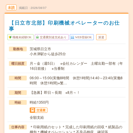
未読
掲載日
2026/08/07
【日立市北部】印刷機械オペレーターのお仕
事
職種未経験OK
交通費別途支給あり
WEB登録OK
派遣
茨城県日立市
勤務地
小木津駅から徒歩25分
月～金（週5日） ※会社カレンダー 土曜出勤一部有（年
曜日頻度
16日前後） ※当番制
06:00～15:00(実働8時間 休憩1時間)14:40～23:40(実働8
時間
時間 休憩1時間)※繁…
【急募】即日～長期 ※8月～！
期間
時給1350円
時給
交通費
全額支給
＊印刷用紙のセット＊完成した印刷用紙の回収＊紙製品の
仕事内容
梱包＊機械オペレーション＊不良品検収、確認等