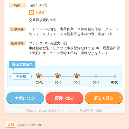
時給1540円
時給
交通費
交通費規定内支給
・トランスの梱包・出荷作業・木枠梱包の作成・クレーン
仕事内容
やフォークリフトにて大型製品を木枠の台に載せ、梱…
ブランクOK / 英語力不要
応募資格
◆経験者歓迎！〇まずは事前登録だけでもOK！履歴書不要
で気軽にオンライン登録★氏名・職種などを入力す…
職場の雰囲気
年齢層
20代
30代
40代
50代
60代
気になる!
応募へ進む
詳しく見る
派遣会社
株式会社綜合キャリアオプション 製造事業部（全国）
未読
掲載日
2026/08/07