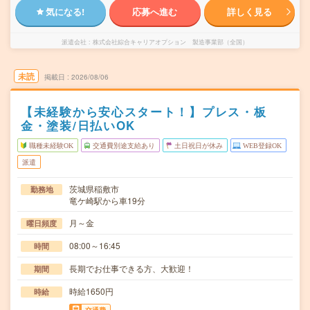
気になる!
応募へ進む
詳しく見る
派遣会社
株式会社綜合キャリアオプション 製造事業部（全国）
未読
掲載日
2026/08/06
【未経験から安心スタート！】プレス・板
金・塗装/日払いOK
職種未経験OK
交通費別途支給あり
土日祝日が休み
WEB登録OK
派遣
茨城県稲敷市
勤務地
竜ケ崎駅から車19分
月～金
曜日頻度
08:00～16:45
時間
長期でお仕事できる方、大歓迎！
期間
時給1650円
時給