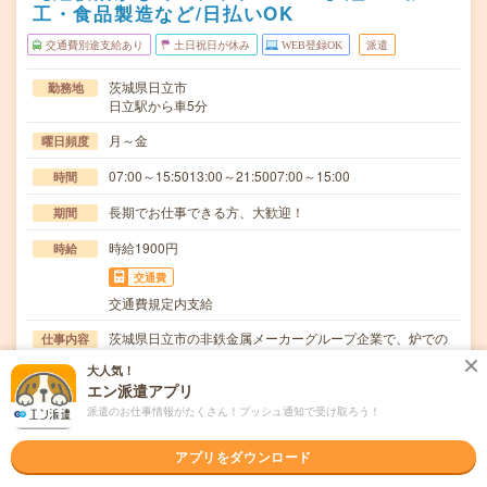
工・食品製造など/日払いOK
交通費別途支給あり
土日祝日が休み
WEB登録OK
派遣
茨城県日立市
勤務地
日立駅から車5分
月～金
曜日頻度
07:00～15:5013:00～21:5007:00～15:00
時間
長期でお仕事できる方、大歓迎！
期間
時給1900円
時給
交通費
交通費規定内支給
茨城県日立市の非鉄金属メーカーグループ企業で、炉での
仕事内容
原料溶解と精錬を行い、不純物を除去した溶融金属の…
大人気！
エン派遣アプリ
ブランクOK / 英語力不要
応募資格
◆経験者歓迎！◆ExcelやWordの操作できる方歓迎！〇ま
派遣のお仕事情報がたくさん！プッシュ通知で受け取ろう！
ずは事前登録だけでもOK！履歴書不要で気…
アプリをダウンロード
職場の雰囲気