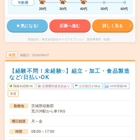
年齢層
20代
30代
40代
50代
60代
気になる!
応募へ進む
詳しく見る
派遣会社
株式会社綜合キャリアオプション 製造事業部（全国）
未読
掲載日
2026/08/07
【経験不問！未経験○】組立・加工・食品製造
など/日払いOK
職種未経験OK
交通費別途支給あり
土日祝日が休み
WEB登録OK
派遣
茨城県稲敷郡
勤務地
荒川沖駅から車19分
月～金
曜日頻度
08:00～17:00
時間