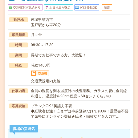
交通費別途支給あり
土日祝日が休み
WEB登録OK
派遣
茨城県筑西市
勤務地
玉戸駅から車20分
月～金
曜日頻度
08:30～17:30
時間
長期でお仕事できる方、大歓迎！
期間
時給1400円
時給
交通費
交通費規定内支給
金属の温度を測る温度計の検査業務。ガラスの管に金属線
仕事内容
を通し、温度計を20cm程度～60センチくらいの…
ブランクOK / 英語力不要
応募資格
◆経験者歓迎！〇まずは事前登録だけでもOK！履歴書不要
で気軽にオンライン登録★氏名・職種などを入力す…
職場の雰囲気