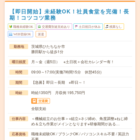
【即日開始】未経験OK！社員食堂を完備！長
期！コツコツ業務
職種未経験OK
交通費別途支給あり
土日祝日が休み
残業なし
WEB登録OK
派遣
茨城県ひたちなか市
勤務地
勝田駅から徒歩1分
月～金（週5日） ※土日祝＋会社カレンダー有！
曜日頻度
09:00～17:00(実働7時間15分 休憩45分)
時間
【急募】即日～長期 ※即日～！
期間
時給1350円 月収例 195,750円
時給
交通費
全額支給
＜機械組立のお仕事＞○組立○ネジ締め、角度調整※ねじ締
仕事内容
め＆立ち作業がメインとなります※研修期間がある…
職種未経験OK / ブランクOK / パソコンスキル不要 / 英語力
応募資格
不要