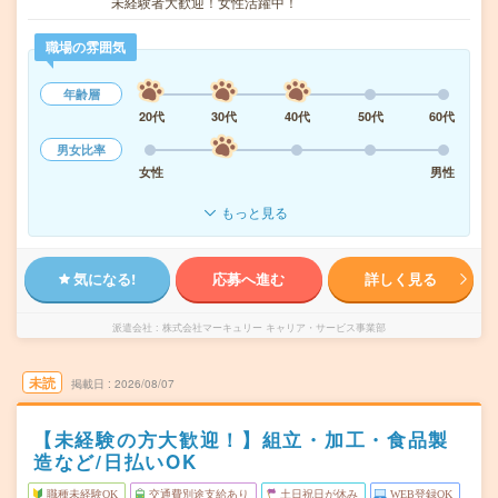
未経験者大歓迎！女性活躍中！
職場の雰囲気
年齢層
20代
30代
40代
50代
60代
男女比率
女性
男性
もっと見る
気になる!
応募へ進む
詳しく見る
派遣会社
株式会社マーキュリー キャリア・サービス事業部
未読
掲載日
2026/08/07
【未経験の方大歓迎！】組立・加工・食品製
造など/日払いOK
職種未経験OK
交通費別途支給あり
土日祝日が休み
WEB登録OK