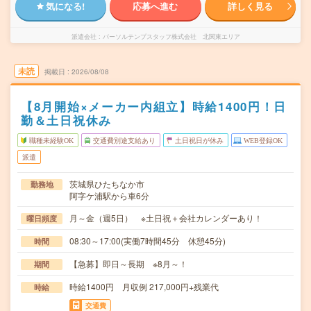
気になる!
応募へ進む
詳しく見る
派遣会社
パーソルテンプスタッフ株式会社 北関東エリア
未読
掲載日
2026/08/08
【8月開始×メーカー内組立】時給1400円！日
勤＆土日祝休み
職種未経験OK
交通費別途支給あり
土日祝日が休み
WEB登録OK
派遣
茨城県ひたちなか市
勤務地
阿字ケ浦駅から車6分
月～金（週5日） ※土日祝＋会社カレンダーあり！
曜日頻度
08:30～17:00(実働7時間45分 休憩45分)
時間
【急募】即日～長期 ※8月～！
期間
時給1400円 月収例 217,000円+残業代
時給
交通費