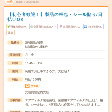
未読
掲載日
2026/08/07
【初心者歓迎！】製品の梱包・シール貼り/日
払いOK
職種未経験OK
交通費別途支給あり
土日祝日が休み
WEB登録OK
派遣
茨城県結城市
勤務地
結城駅から車8分
月～金
曜日頻度
16:45～01:30
時間
長期でお仕事できる方、大歓迎！
期間
時給1550円
時給
交通費
交通費規定内支給
エアフィルタ製造補助。業務用エアフィルタの仕上げ、梱
仕事内容
包、シール貼り、材料受入れ作業をしていただきます…