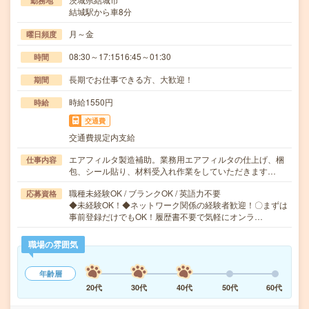
勤務地
結城駅から車8分
月～金
曜日頻度
08:30～17:1516:45～01:30
時間
長期でお仕事できる方、大歓迎！
期間
時給1550円
時給
交通費
交通費規定内支給
エアフィルタ製造補助。業務用エアフィルタの仕上げ、梱
仕事内容
包、シール貼り、材料受入れ作業をしていただきます…
職種未経験OK / ブランクOK / 英語力不要
応募資格
◆未経験OK！◆ネットワーク関係の経験者歓迎！〇まずは
事前登録だけでもOK！履歴書不要で気軽にオンラ…
職場の雰囲気
年齢層
20代
30代
40代
50代
60代