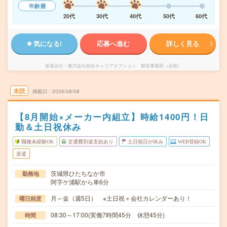
年齢層
20代
30代
40代
50代
60代
気になる!
応募へ進む
詳しく見る
派遣会社
株式会社綜合キャリアオプション 製造事業部（全国）
未読
掲載日
2026/08/08
【8月開始×メーカー内組立】時給1400円！日
勤＆土日祝休み
職種未経験OK
交通費別途支給あり
土日祝日が休み
WEB登録OK
派遣
茨城県ひたちなか市
勤務地
阿字ケ浦駅から車6分
月～金（週5日） ※土日祝＋会社カレンダーあり！
曜日頻度
08:30～17:00(実働7時間45分 休憩45分)
時間