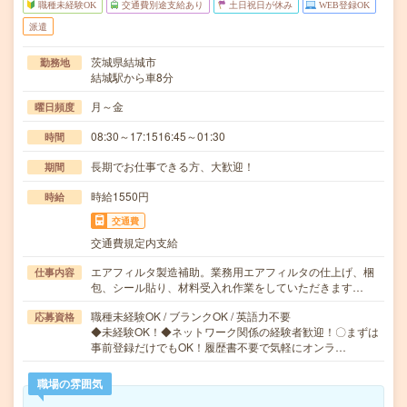
職種未経験OK
交通費別途支給あり
土日祝日が休み
WEB登録OK
派遣
茨城県結城市
勤務地
結城駅から車8分
月～金
曜日頻度
08:30～17:1516:45～01:30
時間
長期でお仕事できる方、大歓迎！
期間
時給1550円
時給
交通費
交通費規定内支給
エアフィルタ製造補助。業務用エアフィルタの仕上げ、梱
仕事内容
包、シール貼り、材料受入れ作業をしていただきます…
職種未経験OK / ブランクOK / 英語力不要
応募資格
◆未経験OK！◆ネットワーク関係の経験者歓迎！〇まずは
事前登録だけでもOK！履歴書不要で気軽にオンラ…
職場の雰囲気