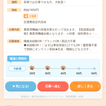
長期でお仕事できる方、大歓迎！
期間
時給1650円
時給
交通費
交通費規定内支給
農業用機械の溶接作業を行って頂きます。【取扱製品情
仕事内容
報】農業用機械全般となります。≪待遇・福利厚生≫・…
職種未経験OK / ブランクOK / 英語力不要
応募資格
◆未経験OK！〇まずは事前登録だけでもOK！履歴書不要
で気軽にオンライン登録★氏名・職種などを入力す…
職場の雰囲気
年齢層
20代
30代
40代
50代
60代
気になる!
応募へ進む
詳しく見る
派遣会社
株式会社綜合キャリアオプション 製造事業部（全国）