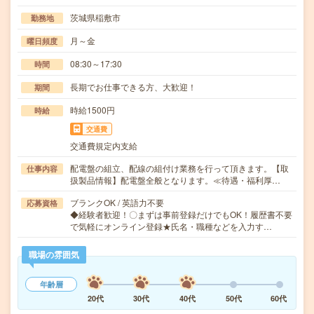
茨城県稲敷市
勤務地
月～金
曜日頻度
08:30～17:30
時間
長期でお仕事できる方、大歓迎！
期間
時給1500円
時給
交通費
交通費規定内支給
配電盤の組立、配線の組付け業務を行って頂きます。【取
仕事内容
扱製品情報】配電盤全般となります。≪待遇・福利厚…
ブランクOK / 英語力不要
応募資格
◆経験者歓迎！〇まずは事前登録だけでもOK！履歴書不要
で気軽にオンライン登録★氏名・職種などを入力す…
職場の雰囲気
年齢層
20代
30代
40代
50代
60代