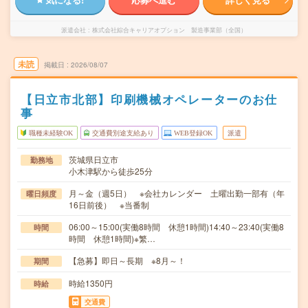
派遣会社
株式会社綜合キャリアオプション 製造事業部（全国）
未読
掲載日
2026/08/07
【日立市北部】印刷機械オペレーターのお仕
事
職種未経験OK
交通費別途支給あり
WEB登録OK
派遣
茨城県日立市
勤務地
小木津駅から徒歩25分
月～金（週5日） ※会社カレンダー 土曜出勤一部有（年
曜日頻度
16日前後） ※当番制
06:00～15:00(実働8時間 休憩1時間)14:40～23:40(実働8
時間
時間 休憩1時間)※繁…
【急募】即日～長期 ※8月～！
期間
時給1350円
時給
交通費