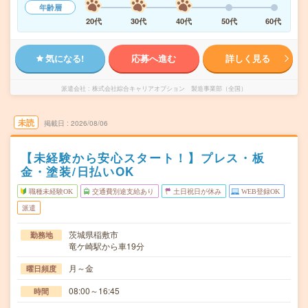
年齢層
20代
30代
40代
50代
60代
気になる!
応募へ進む
詳しく見る
派遣会社
株式会社綜合キャリアオプション 製造事業部（全国）
未読
掲載日
2026/08/06
【未経験から安心スタート！】プレス・板
金・塗装/日払いOK
職種未経験OK
交通費別途支給あり
土日祝日が休み
WEB登録OK
派遣
茨城県稲敷市
勤務地
竜ケ崎駅から車19分
月～金
曜日頻度
08:00～16:45
時間