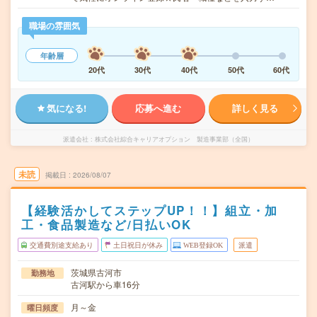
職場の雰囲気
年齢層
20代
30代
40代
50代
60代
気になる!
応募へ進む
詳しく見る
派遣会社
株式会社綜合キャリアオプション 製造事業部（全国）
未読
掲載日
2026/08/07
【経験活かしてステップUP！！】組立・加
工・食品製造など/日払いOK
交通費別途支給あり
土日祝日が休み
WEB登録OK
派遣
茨城県古河市
勤務地
古河駅から車16分
月～金
曜日頻度