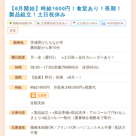
【8月開始】時給1600円！食堂あり！長期！
製品組立！土日祝休み
職種未経験OK
交通費別途支給あり
土日祝日が休み
WEB登録OK
派遣
茨城県ひたちなか市
勤務地
勝田駅から車10分
月～金（週5日） ※土日祝＋会社カレンダーあり！
曜日頻度
08:30～17:00(実働7時間45分 休憩45分)
時間
【急募】即日～長期 ※8月～！
期間
時給1600円 月収例 248,000円+残業代
時給
交通費
全額支給
＜製品組立＞○部品準備○部品洗浄：アルコールで汚れをふ
仕事内容
きとり○組立○カバー取付（重量物を複数名で取付…
職種未経験OK / ブランクOK / パソコンスキル不要 / 英語力
応募資格
不要