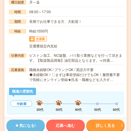
月～金
曜日頻度
08:00～17:00
時間
長期でお仕事できる方、大歓迎！
期間
時給1550円
時給
交通費
交通費規定内支給
ピストン加工、NC旋盤、バリ取り業務などを行って頂きま
仕事内容
す。【取扱製品情報】油圧部品となります。≪待遇…
職種未経験OK / ブランクOK / 英語力不要
応募資格
◆未経験OK！〇まずは事前登録だけでもOK！履歴書不要
で気軽にオンライン登録★氏名・職種などを入力す…
職場の雰囲気
年齢層
20代
30代
40代
50代
60代
気になる!
応募へ進む
詳しく見る