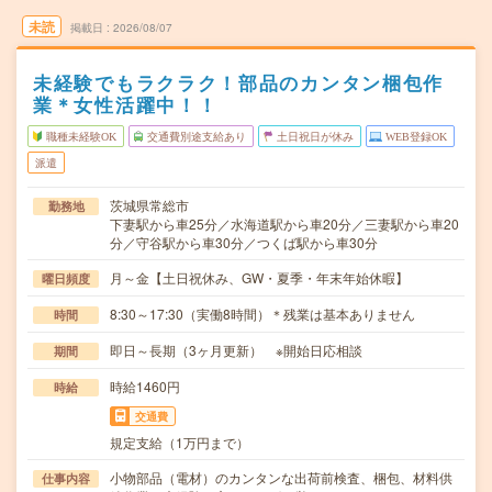
未読
掲載日
2026/08/07
未経験でもラクラク！部品のカンタン梱包作
業＊女性活躍中！！
職種未経験OK
交通費別途支給あり
土日祝日が休み
WEB登録OK
派遣
茨城県常総市
勤務地
下妻駅から車25分／水海道駅から車20分／三妻駅から車20
分／守谷駅から車30分／つくば駅から車30分
月～金【土日祝休み、GW・夏季・年末年始休暇】
曜日頻度
8:30～17:30（実働8時間）＊残業は基本ありません
時間
即日～長期（3ヶ月更新） ※開始日応相談
期間
時給1460円
時給
交通費
規定支給（1万円まで）
小物部品（電材）のカンタンな出荷前検査、梱包、材料供
仕事内容