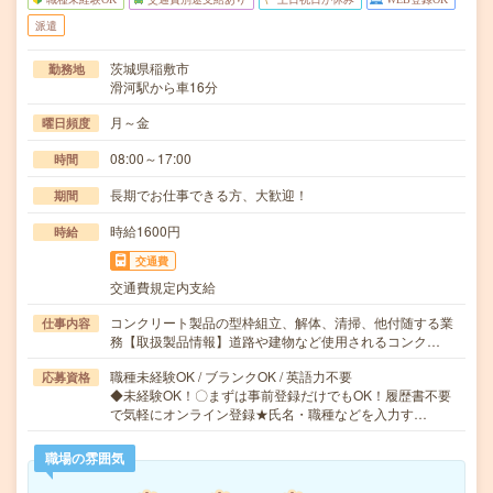
派遣
茨城県稲敷市
勤務地
滑河駅から車16分
月～金
曜日頻度
08:00～17:00
時間
長期でお仕事できる方、大歓迎！
期間
時給1600円
時給
交通費
交通費規定内支給
コンクリート製品の型枠組立、解体、清掃、他付随する業
仕事内容
務【取扱製品情報】道路や建物など使用されるコンク…
職種未経験OK / ブランクOK / 英語力不要
応募資格
◆未経験OK！〇まずは事前登録だけでもOK！履歴書不要
で気軽にオンライン登録★氏名・職種などを入力す…
職場の雰囲気