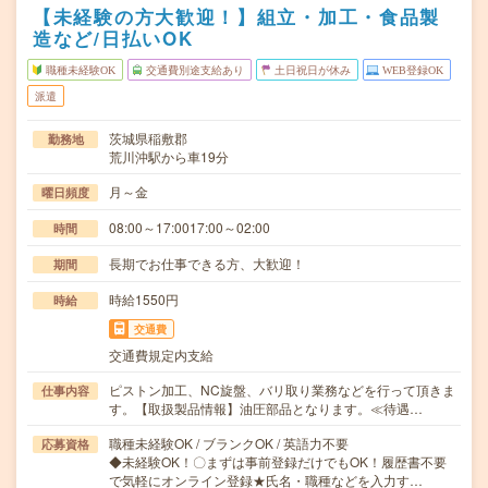
【未経験の方大歓迎！】組立・加工・食品製
造など/日払いOK
職種未経験OK
交通費別途支給あり
土日祝日が休み
WEB登録OK
派遣
茨城県稲敷郡
勤務地
荒川沖駅から車19分
月～金
曜日頻度
08:00～17:0017:00～02:00
時間
長期でお仕事できる方、大歓迎！
期間
時給1550円
時給
交通費
交通費規定内支給
ピストン加工、NC旋盤、バリ取り業務などを行って頂きま
仕事内容
す。【取扱製品情報】油圧部品となります。≪待遇…
職種未経験OK / ブランクOK / 英語力不要
応募資格
◆未経験OK！〇まずは事前登録だけでもOK！履歴書不要
で気軽にオンライン登録★氏名・職種などを入力す…