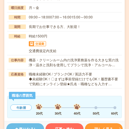
月～金
曜日頻度
09:00～18:0007:00～16:0015:00～00:00
時間
長期でお仕事できる方、大歓迎！
期間
時給1500円
時給
交通費
交通費規定内支給
機器・クリーンルーム内の洗浄業務薬を作る大きな窯の洗
仕事内容
浄・温水と洗剤を使用してブラシで洗浄・アルコール…
職種未経験OK / ブランクOK / 英語力不要
応募資格
◆未経験OK！〇まずは事前登録だけでもOK！履歴書不要
で気軽にオンライン登録★氏名・職種などを入力す…
職場の雰囲気
年齢層
20代
30代
40代
50代
60代
気になる!
応募へ進む
詳しく見る