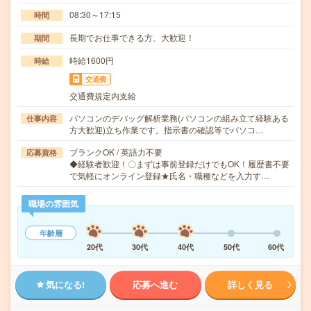
08:30～17:15
時間
長期でお仕事できる方、大歓迎！
期間
時給1600円
時給
交通費
交通費規定内支給
パソコンのデバッグ解析業務(パソコンの組み立て経験ある
仕事内容
方大歓迎)立ち作業です。指示書の確認等でパソコ…
ブランクOK / 英語力不要
応募資格
◆経験者歓迎！〇まずは事前登録だけでもOK！履歴書不要
で気軽にオンライン登録★氏名・職種などを入力す…
職場の雰囲気
年齢層
20代
30代
40代
50代
60代
気になる!
応募へ進む
詳しく見る