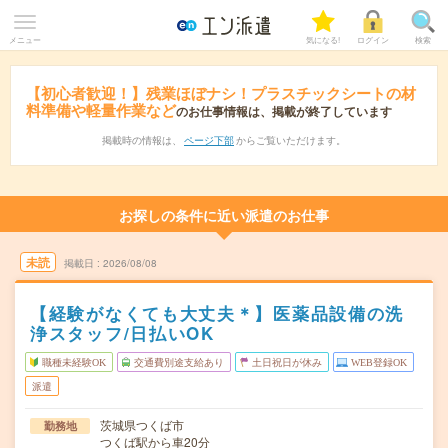
メニュー
気になる!
ログイン
検索
【初心者歓迎！】残業ほぼナシ！プラスチックシートの材
料準備や軽量作業など
のお仕事情報は、掲載が終了しています
掲載時の情報は、
ページ下部
からご覧いただけます。
お探しの条件に近い派遣のお仕事
未読
掲載日
2026/08/08
【経験がなくても大丈夫＊】医薬品設備の洗
浄スタッフ/日払いOK
職種未経験OK
交通費別途支給あり
土日祝日が休み
WEB登録OK
派遣
茨城県つくば市
勤務地
つくば駅から車20分