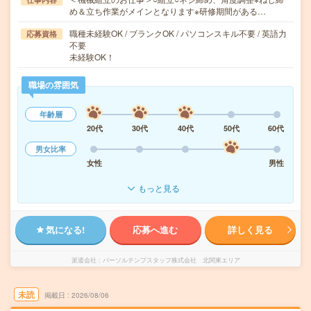
め＆立ち作業がメインとなります※研修期間がある…
職種未経験OK / ブランクOK / パソコンスキル不要 / 英語力
応募資格
不要
未経験OK！
職場の雰囲気
年齢層
20代
30代
40代
50代
60代
男女比率
女性
男性
もっと見る
気になる!
応募へ進む
詳しく見る
派遣会社
パーソルテンプスタッフ株式会社 北関東エリア
未読
掲載日
2026/08/06