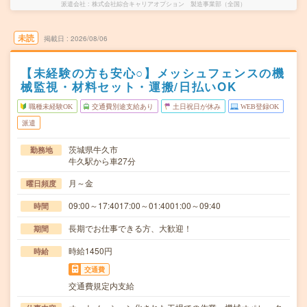
派遣会社
株式会社綜合キャリアオプション 製造事業部（全国）
未読
掲載日
2026/08/06
【未経験の方も安心○】メッシュフェンスの機
械監視・材料セット・運搬/日払いOK
職種未経験OK
交通費別途支給あり
土日祝日が休み
WEB登録OK
派遣
茨城県牛久市
勤務地
牛久駅から車27分
月～金
曜日頻度
09:00～17:4017:00～01:4001:00～09:40
時間
長期でお仕事できる方、大歓迎！
期間
時給1450円
時給
交通費
交通費規定内支給