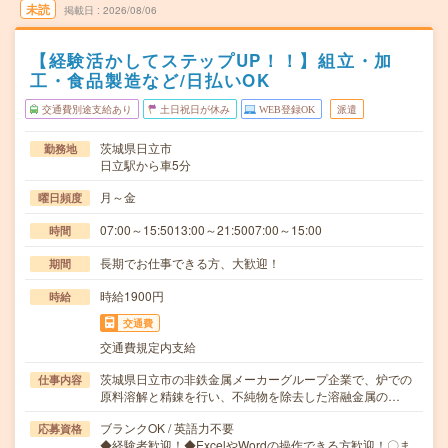
未読
掲載日
2026/08/06
【経験活かしてステップUP！！】組立・加
工・食品製造など/日払いOK
交通費別途支給あり
土日祝日が休み
WEB登録OK
派遣
茨城県日立市
勤務地
日立駅から車5分
月～金
曜日頻度
07:00～15:5013:00～21:5007:00～15:00
時間
長期でお仕事できる方、大歓迎！
期間
時給1900円
時給
交通費
交通費規定内支給
茨城県日立市の非鉄金属メーカーグループ企業で、炉での
仕事内容
原料溶解と精錬を行い、不純物を除去した溶融金属の…
ブランクOK / 英語力不要
応募資格
◆経験者歓迎！◆ExcelやWordの操作できる方歓迎！〇ま