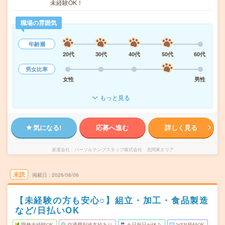
未経験OK！
職場の雰囲気
年齢層
20代
30代
40代
50代
60代
男女比率
女性
男性
もっと見る
気になる!
応募へ進む
詳しく見る
派遣会社
パーソルテンプスタッフ株式会社 北関東エリア
未読
掲載日
2026/08/06
【未経験の方も安心○】組立・加工・食品製造
など/日払いOK
職種未経験OK
交通費別途支給あり
土日祝日が休み
WEB登録OK