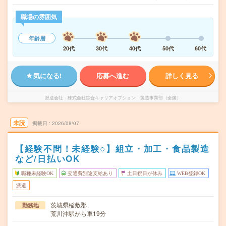
職場の雰囲気
年齢層
20代
30代
40代
50代
60代
気になる!
応募へ進む
詳しく見る
派遣会社
株式会社綜合キャリアオプション 製造事業部（全国）
未読
掲載日
2026/08/07
【経験不問！未経験○】組立・加工・食品製造
など/日払いOK
職種未経験OK
交通費別途支給あり
土日祝日が休み
WEB登録OK
派遣
茨城県稲敷郡
勤務地
荒川沖駅から車19分