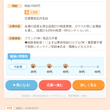
時給1500円
時給
交通費
交通費規定内支給
金属の温度を測る温度計の検査業務。ガラスの管に金属線
仕事内容
を通し、温度計を20cm程度～60センチくらいの…
ブランクOK / 英語力不要
応募資格
◆経験者歓迎！〇まずは事前登録だけでもOK！履歴書不要
で気軽にオンライン登録★氏名・職種などを入力す…
職場の雰囲気
年齢層
20代
30代
40代
50代
60代
気になる!
応募へ進む
詳しく見る
派遣会社
株式会社綜合キャリアオプション 製造事業部（全国）
未読
掲載日
2026/08/07