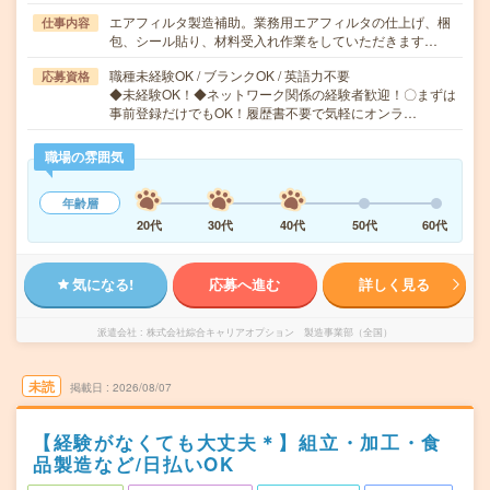
エアフィルタ製造補助。業務用エアフィルタの仕上げ、梱
仕事内容
包、シール貼り、材料受入れ作業をしていただきます…
職種未経験OK / ブランクOK / 英語力不要
応募資格
◆未経験OK！◆ネットワーク関係の経験者歓迎！〇まずは
事前登録だけでもOK！履歴書不要で気軽にオンラ…
職場の雰囲気
年齢層
20代
30代
40代
50代
60代
気になる!
応募へ進む
詳しく見る
派遣会社
株式会社綜合キャリアオプション 製造事業部（全国）
未読
掲載日
2026/08/07
【経験がなくても大丈夫＊】組立・加工・食
品製造など/日払いOK