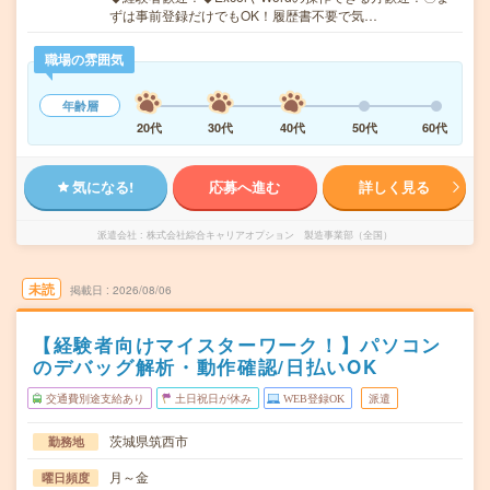
ずは事前登録だけでもOK！履歴書不要で気…
職場の雰囲気
年齢層
20代
30代
40代
50代
60代
気になる!
応募へ進む
詳しく見る
派遣会社
株式会社綜合キャリアオプション 製造事業部（全国）
未読
掲載日
2026/08/06
【経験者向けマイスターワーク！】パソコン
のデバッグ解析・動作確認/日払いOK
交通費別途支給あり
土日祝日が休み
WEB登録OK
派遣
茨城県筑西市
勤務地
月～金
曜日頻度