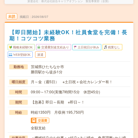
派遣会社
株式会社綜合キャリアオプション 製造事業部（全国）
未読
掲載日
2026/08/07
【即日開始】未経験OK！社員食堂を完備！長
期！コツコツ業務
職種未経験OK
交通費別途支給あり
土日祝日が休み
残業なし
WEB登録OK
派遣
茨城県ひたちなか市
勤務地
勝田駅から徒歩1分
月～金（週5日） ※土日祝＋会社カレンダー有！
曜日頻度
09:00～17:00(実働7時間15分 休憩45分)
時間
【急募】即日～長期 ※即日～！
期間
時給1350円 月収例 195,750円
時給
交通費
全額支給
＜機械組立のお仕事＞○組立○ネジ締め、角度調整※ねじ締
仕事内容