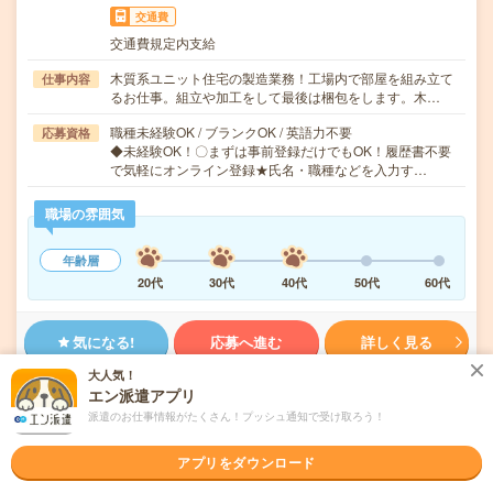
交通費
交通費規定内支給
木質系ユニット住宅の製造業務！工場内で部屋を組み立て
仕事内容
るお仕事。組立や加工をして最後は梱包をします。木…
職種未経験OK / ブランクOK / 英語力不要
応募資格
◆未経験OK！〇まずは事前登録だけでもOK！履歴書不要
で気軽にオンライン登録★氏名・職種などを入力す…
職場の雰囲気
年齢層
20代
30代
40代
50代
60代
気になる!
応募へ進む
詳しく見る
大人気！
派遣会社
株式会社綜合キャリアオプション 製造事業部（全国）
エン派遣アプリ
派遣のお仕事情報がたくさん！プッシュ通知で受け取ろう！
未読
掲載日
2026/08/06
アプリをダウンロード