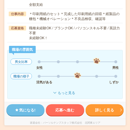
全額支給
＊印刷用紙のセット＊完成した印刷用紙の回収＊紙製品の
仕事内容
梱包＊機械オペレーション＊不良品検収、確認等
職種未経験OK / ブランクOK / パソコンスキル不要 / 英語力
応募資格
不要
未経験OK！
職場の雰囲気
男女比率
女性
男性
職場の様子
活気がある
しずか
もっと見る
気になる!
応募へ進む
詳しく見る
派遣会社
パーソルテンプスタッフ株式会社 北関東エリア