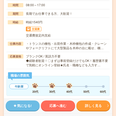
08:00～17:00
時間
長期でお仕事できる方、大歓迎！
期間
時給1540円
時給
交通費
交通費規定内支給
・トランスの梱包・出荷作業・木枠梱包の作成・クレーン
仕事内容
やフォークリフトにて大型製品を木枠の台に載せ、梱…
ブランクOK / 英語力不要
応募資格
◆経験者歓迎！〇まずは事前登録だけでもOK！履歴書不要
で気軽にオンライン登録★氏名・職種などを入力す…
職場の雰囲気
年齢層
20代
30代
40代
50代
60代
気になる!
応募へ進む
詳しく見る