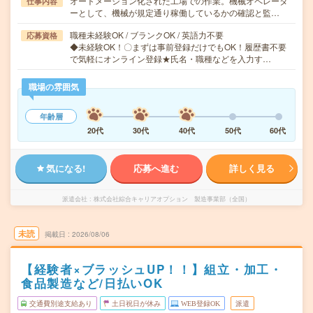
オートメーション化された工場での作業。機械オペレータ
仕事内容
ーとして、機械が規定通り稼働しているかの確認と監…
職種未経験OK / ブランクOK / 英語力不要
応募資格
◆未経験OK！〇まずは事前登録だけでもOK！履歴書不要
で気軽にオンライン登録★氏名・職種などを入力す…
職場の雰囲気
年齢層
20代
30代
40代
50代
60代
気になる!
応募へ進む
詳しく見る
派遣会社
株式会社綜合キャリアオプション 製造事業部（全国）
未読
掲載日
2026/08/06
【経験者×ブラッシュUP！！】組立・加工・
食品製造など/日払いOK
交通費別途支給あり
土日祝日が休み
WEB登録OK
派遣