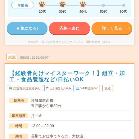
年齢層
20代
30代
40代
50代
60代
気になる!
応募へ進む
詳しく見る
派遣会社
株式会社綜合キャリアオプション 製造事業部（全国）
未読
掲載日
2026/08/07
【経験者向けマイスターワーク！】組立・加
工・食品製造など/日払いOK
交通費別途支給あり
土日祝日が休み
WEB登録OK
派遣
茨城県筑西市
勤務地
玉戸駅から車20分
月～金
曜日頻度
13:00～22:00
時間
長期でお仕事できる方、大歓迎！
期間