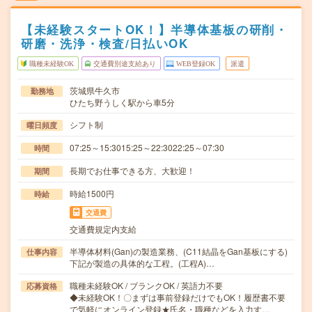
【未経験スタートOK！】半導体基板の研削・
研磨・洗浄・検査/日払いOK
職種未経験OK
交通費別途支給あり
WEB登録OK
派遣
茨城県牛久市
勤務地
ひたち野うしく駅から車5分
シフト制
曜日頻度
07:25～15:3015:25～22:3022:25～07:30
時間
長期でお仕事できる方、大歓迎！
期間
時給1500円
時給
交通費
交通費規定内支給
半導体材料(Gan)の製造業務、(C11結晶をGan基板にする)
仕事内容
下記が製造の具体的な工程。(工程A)…
職種未経験OK / ブランクOK / 英語力不要
応募資格
◆未経験OK！〇まずは事前登録だけでもOK！履歴書不要
で気軽にオンライン登録★氏名・職種などを入力す…