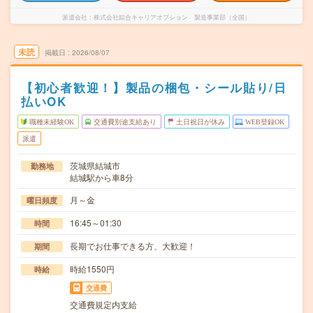
派遣会社
株式会社綜合キャリアオプション 製造事業部（全国）
未読
掲載日
2026/08/07
【初心者歓迎！】製品の梱包・シール貼り/日
払いOK
職種未経験OK
交通費別途支給あり
土日祝日が休み
WEB登録OK
派遣
茨城県結城市
勤務地
結城駅から車8分
月～金
曜日頻度
16:45～01:30
時間
長期でお仕事できる方、大歓迎！
期間
時給1550円
時給
交通費
交通費規定内支給