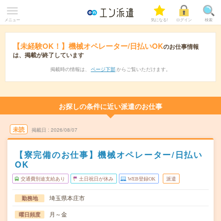
メニュー
気になる!
ログイン
検索
【未経験OK！】機械オペレーター/日払いOK
のお仕事情報
は、掲載が終了しています
掲載時の情報は、
ページ下部
からご覧いただけます。
お探しの条件に近い派遣のお仕事
未読
掲載日
2026/08/07
【寮完備のお仕事】機械オペレーター/日払い
OK
交通費別途支給あり
土日祝日が休み
WEB登録OK
派遣
埼玉県本庄市
勤務地
月～金
曜日頻度