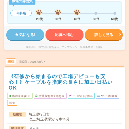
職場の雰囲気
年齢層
20代
30代
40代
50代
60代
気になる!
応募へ進む
詳しく見る
派遣会社
株式会社綜合キャリアオプション 製造事業部（全国）
未読
掲載日
2026/08/07
《研修から始まるので工場デビューも安
心！》ケーブルを指定の長さに加工/日払い
OK
職種未経験OK
交通費別途支給あり
土日祝日が休み
WEB登録OK
派遣
埼玉県行田市
勤務地
吹上(埼玉県)駅から車15分
月～金
曜日頻度