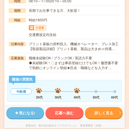
08:10～17:0020:10～05:00
時間
長期でお仕事できる方、大歓迎！
期間
時給1600円
時給
交通費
交通費規定内支給
プリント基板の原料投入、機械オペレーター、プレス加工
仕事内容
【取扱製品詳細】プリント基板、製品は大きめ≪待遇…
職種未経験OK / ブランクOK / 英語力不要
応募資格
◆未経験OK！〇まずは事前登録だけでもOK！履歴書不要
で気軽にオンライン登録★氏名・職種などを入力す…
職場の雰囲気
年齢層
20代
30代
40代
50代
60代
気になる!
応募へ進む
詳しく見る
派遣会社
株式会社綜合キャリアオプション 製造事業部（全国）