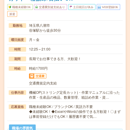
職種未経験OK
交通費別途支給あり
土日祝日が休み
WEB登録OK
派遣
埼玉県八潮市
勤務地
谷塚駅から徒歩30分
月～金
曜日頻度
12:25～21:00
時間
長期でお仕事できる方、大歓迎！
期間
時給1700円
時給
交通費
交通費規定内支給
機械OP(ストリング定長カット)・作業マニュアルに沿った
仕事内容
作業・生産品の検品、数量管理、箱詰め作業・資…
職種未経験OK / ブランクOK / 英語力不要
応募資格
◆未経験OK！◆ExcelやWordの操作できる方歓迎！〇まず
は事前登録だけでもOK！履歴書不要で気…
職場の雰囲気