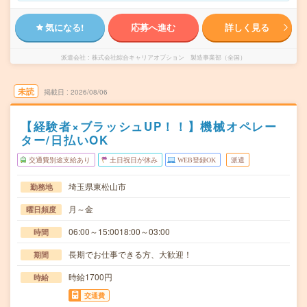
気になる!
応募へ進む
詳しく見る
派遣会社
株式会社綜合キャリアオプション 製造事業部（全国）
未読
掲載日
2026/08/06
【経験者×ブラッシュUP！！】機械オペレー
ター/日払いOK
交通費別途支給あり
土日祝日が休み
WEB登録OK
派遣
埼玉県東松山市
勤務地
月～金
曜日頻度
06:00～15:0018:00～03:00
時間
長期でお仕事できる方、大歓迎！
期間
時給1700円
時給
交通費