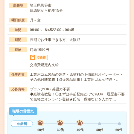
埼玉県熊谷市
勤務地
籠原駅から徒歩15分
月～金
曜日頻度
08:00～16:4522:00～06:45
時間
長期でお仕事できる方、大歓迎！
期間
時給1650円
時給
交通費
交通費規定内支給
工業用ゴム製品の製造・原材料の予備成形オペレーター・
仕事内容
その他付随業務【取扱製品情報】工業用ゴム≪待遇・…
ブランクOK / 英語力不要
応募資格
◆経験者歓迎！〇まずは事前登録だけでもOK！履歴書不要
で気軽にオンライン登録★氏名・職種などを入力す…
職場の雰囲気
年齢層
20代
30代
40代
50代
60代