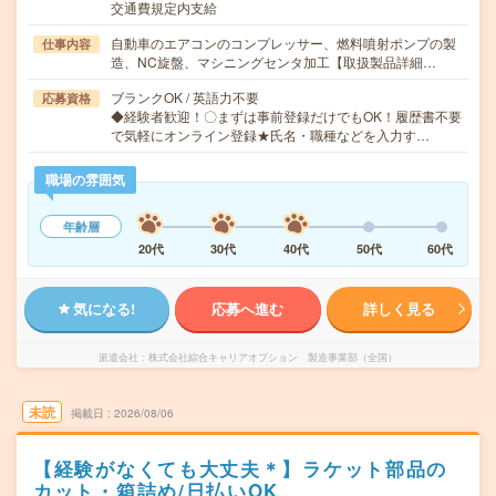
交通費規定内支給
自動車のエアコンのコンプレッサー、燃料噴射ポンプの製
仕事内容
造、NC旋盤、マシニングセンタ加工【取扱製品詳細…
ブランクOK / 英語力不要
応募資格
◆経験者歓迎！〇まずは事前登録だけでもOK！履歴書不要
で気軽にオンライン登録★氏名・職種などを入力す…
職場の雰囲気
年齢層
20代
30代
40代
50代
60代
気になる!
応募へ進む
詳しく見る
派遣会社
株式会社綜合キャリアオプション 製造事業部（全国）
未読
掲載日
2026/08/06
【経験がなくても大丈夫＊】ラケット部品の
カット・箱詰め/日払いOK