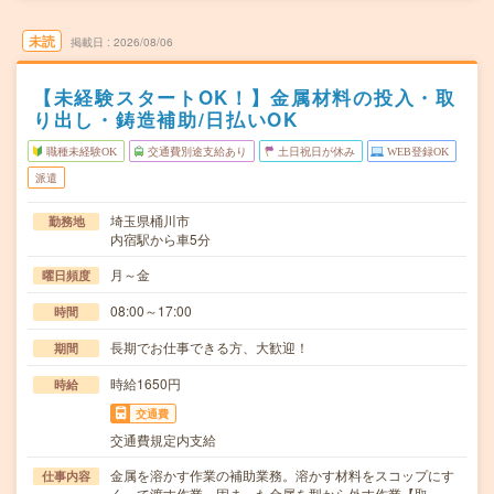
未読
掲載日
2026/08/06
【未経験スタートOK！】金属材料の投入・取
り出し・鋳造補助/日払いOK
職種未経験OK
交通費別途支給あり
土日祝日が休み
WEB登録OK
派遣
埼玉県桶川市
勤務地
内宿駅から車5分
月～金
曜日頻度
08:00～17:00
時間
長期でお仕事できる方、大歓迎！
期間
時給1650円
時給
交通費
交通費規定内支給
金属を溶かす作業の補助業務。溶かす材料をスコップにす
仕事内容
くって渡す作業。固まった金属を型から外す作業【取…