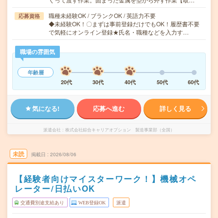
職種未経験OK / ブランクOK / 英語力不要
応募資格
◆未経験OK！〇まずは事前登録だけでもOK！履歴書不要
で気軽にオンライン登録★氏名・職種などを入力す…
職場の雰囲気
年齢層
20代
30代
40代
50代
60代
気になる!
応募へ進む
詳しく見る
派遣会社
株式会社綜合キャリアオプション 製造事業部（全国）
未読
掲載日
2026/08/06
【経験者向けマイスターワーク！】機械オペ
レーター/日払いOK
交通費別途支給あり
WEB登録OK
派遣