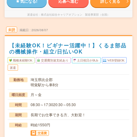
気になる!
応募へ進む
詳しく見る
派遣会社
株式会社綜合キャリアオプション 製造事業部（全国）
未読
掲載日
2026/08/07
【未経験OK！ビギナー活躍中！】くるま部品
の機械操作・組立/日払いOK
職種未経験OK
交通費別途支給あり
土日祝日が休み
WEB登録OK
派遣
埼玉県比企郡
勤務地
明覚駅から車8分
月～金
曜日頻度
08:30～17:3020:30～05:30
時間
長期でお仕事できる方、大歓迎！
期間
時給1550円
時給
交通費