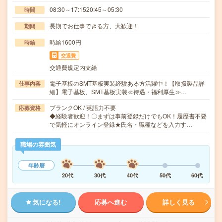
08:30～17:1520:45～05:30
時間
長期でお仕事できる方、大歓迎！
期間
時給1600円
時給
交通費
交通費規定内支給
電子基板のSMT基板実装経験ある方活躍中！【取扱製品詳
仕事内容
細】電子基板、SMT基板実装≪待遇・福利厚生≫…
ブランクOK / 英語力不要
応募資格
◆経験者歓迎！〇まずは事前登録だけでもOK！履歴書不要
で気軽にオンライン登録★氏名・職種などを入力す…
職場の雰囲気
年齢層
20代
30代
40代
50代
60代
気になる!
応募へ進む
詳しく見る