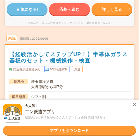
気になる!
応募へ進む
詳しく見る
派遣会社
株式会社綜合キャリアオプション 製造事業部（全国）
未読
掲載日
2026/08/06
【経験活かしてステップUP！】半導体ガラス
基板のセット・機械操作・検査
交通費別途支給あり
WEB登録OK
派遣
埼玉県秩父市
勤務地
大野原駅から車7分
シフト制
曜日頻度
大人気！
07:00～15:3015:00～23:3023:00～07:30
時間
エン派遣アプリ
長期でお仕事できる方、大歓迎！
期間
派遣のお仕事情報がたくさん！プッシュ通知で受け取ろう！
時給1800円
時給
アプリをダウンロード
交通費