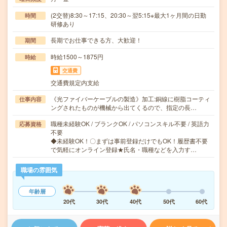
(2交替)8:30～17:15、20:30～翌5:15※最大1ヶ月間の日勤
時間
研修あり
長期でお仕事できる方、大歓迎！
期間
時給1500～1875円
時給
交通費
交通費規定内支給
《光ファイバーケーブルの製造》加工:銅線に樹脂コーティ
仕事内容
ングされたものが機械から出てくるので、指定の長…
職種未経験OK / ブランクOK / パソコンスキル不要 / 英語力
応募資格
不要
◆未経験OK！〇まずは事前登録だけでもOK！履歴書不要
で気軽にオンライン登録★氏名・職種などを入力す…
職場の雰囲気
年齢層
20代
30代
40代
50代
60代