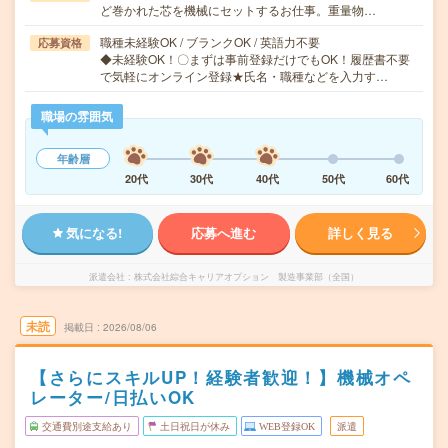
ど巻かれた芯を機械にセットするお仕事。重量物…
職種未経験OK / ブランクOK / 英語力不要
応募資格
◆未経験OK！〇まずは事前登録だけでもOK！履歴書不要
で気軽にオンライン登録★氏名・職種などを入力す…
職場の雰囲気
年齢層
20代
30代
40代
50代
60代
気になる!
応募へ進む
詳しく見る
派遣会社
株式会社綜合キャリアオプション 製造事業部（全国）
未読
掲載日
2026/08/06
【さらにスキルUP！経験者歓迎！】機械オペ
レーター/日払いOK
交通費別途支給あり
土日祝日が休み
WEB登録OK
派遣