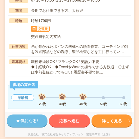
時間
長期でお仕事できる方、大歓迎！
期間
時給1700円
時給
交通費
交通費規定内支給
糸が巻かれたボビンの機械への脱着作業、コーティング剤
仕事内容
を装置部品などの洗浄、製品検査などを主に行ってい…
職種未経験OK / ブランクOK / 英語力不要
応募資格
◆未経験OK！◆ExcelやWordの操作できる方歓迎！〇まず
は事前登録だけでもOK！履歴書不要で気…
職場の雰囲気
年齢層
20代
30代
40代
50代
60代
気になる!
応募へ進む
詳しく見る
派遣会社
株式会社綜合キャリアオプション 製造事業部（全国）