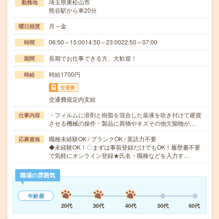
埼玉県東松山市
勤務地
熊谷駅から車20分
月～金
曜日頻度
06:50～15:0014:50～23:0022:50～07:00
時間
長期でお仕事できる方、大歓迎！
期間
時給1700円
時給
交通費
交通費規定内支給
・フィルムに溶剤と樹脂を混合した薬液を吹き付けて硬貨
仕事内容
させる機械の操作・製品に異物やキズその他欠陥物が…
職種未経験OK / ブランクOK / 英語力不要
応募資格
◆未経験OK！〇まずは事前登録だけでもOK！履歴書不要
で気軽にオンライン登録★氏名・職種などを入力す…
職場の雰囲気
年齢層
20代
30代
40代
50代
60代