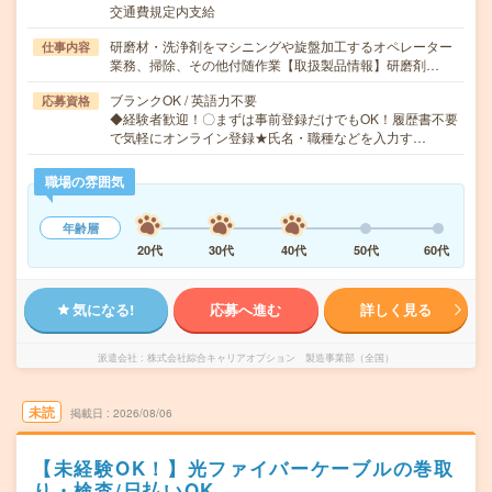
交通費規定内支給
研磨材・洗浄剤をマシニングや旋盤加工するオペレーター
仕事内容
業務、掃除、その他付随作業【取扱製品情報】研磨剤…
ブランクOK / 英語力不要
応募資格
◆経験者歓迎！〇まずは事前登録だけでもOK！履歴書不要
で気軽にオンライン登録★氏名・職種などを入力す…
職場の雰囲気
年齢層
20代
30代
40代
50代
60代
気になる!
応募へ進む
詳しく見る
派遣会社
株式会社綜合キャリアオプション 製造事業部（全国）
未読
掲載日
2026/08/06
【未経験OK！】光ファイバーケーブルの巻取
り・検査/日払いOK