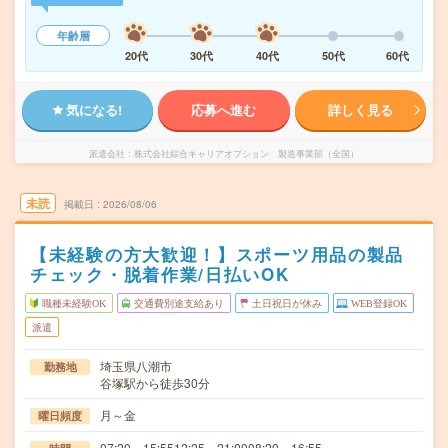
年齢層
20代
30代
40代
50代
60代
気になる!
応募へ進む
詳しく見る
派遣会社
株式会社綜合キャリアオプション 製造事業部（全国）
未読
掲載日
2026/08/06
【未経験の方大歓迎！】スポーツ用品の製品
チェック・脱着作業/日払いOK
職種未経験OK
交通費別途支給あり
土日祝日が休み
WEB登録OK
派遣
埼玉県八潮市
勤務地
谷塚駅から徒歩30分
月～金
曜日頻度
07:20～15:5512:25～21:0008:20～16:55