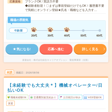
ブランクOK / 英語力不要
応募資格
◆経験者歓迎！〇まずは事前登録だけでもOK！履歴書不要
で気軽にオンライン登録★氏名・職種などを入力す…
職場の雰囲気
年齢層
20代
30代
40代
50代
60代
気になる!
応募へ進む
詳しく見る
派遣会社
株式会社綜合キャリアオプション 製造事業部（全国）
未読
掲載日
2026/08/06
【未経験でも大丈夫＊】機械オペレーター/日
払いOK
職種未経験OK
交通費別途支給あり
土日祝日が休み
WEB登録OK
派遣