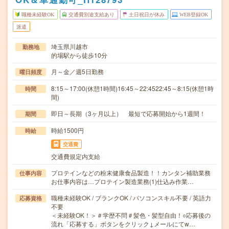
職種未経験OK
交通費別途支給あり
土日祝日が休み
WEB登録OK
派遣
埼玉県川越市
勤務地
的場駅から徒歩10分
月～金／週5日勤務
曜日頻度
8:15～17:00(休憩1時間)16:45～22:4522:45～8:15(休憩1時
時間
間)
即日～長期（3ヶ月以上） 最短で応募開始から1週間！
期間
時給1500円
時給
交通費
交通費規定内支給
プロテインなどの粉末健康食品製造！！カンタン補助業務
仕事内容
お仕事内容は…プロテイン製造業務(1)仕込み作業…
職種未経験OK / ブランクOK / パソコンスキル不要 / 英語力
応募資格
不要
＜未経験OK！＞＃学歴不問＃髪色・髪型自由！○応募後の
流れ「応募する」ボタンをクリック↓メールにてw…