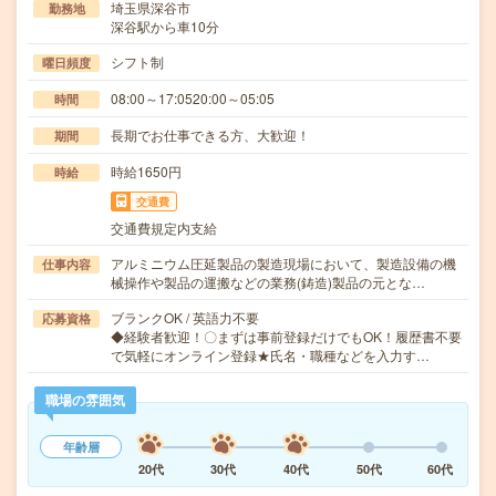
埼玉県深谷市
勤務地
深谷駅から車10分
シフト制
曜日頻度
08:00～17:0520:00～05:05
時間
長期でお仕事できる方、大歓迎！
期間
時給1650円
時給
交通費
交通費規定内支給
アルミニウム圧延製品の製造現場において、製造設備の機
仕事内容
械操作や製品の運搬などの業務(鋳造)製品の元とな…
ブランクOK / 英語力不要
応募資格
◆経験者歓迎！〇まずは事前登録だけでもOK！履歴書不要
で気軽にオンライン登録★氏名・職種などを入力す…
職場の雰囲気
年齢層
20代
30代
40代
50代
60代