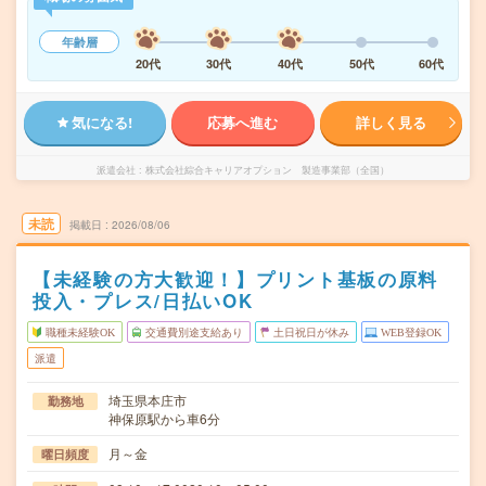
年齢層
20代
30代
40代
50代
60代
気になる!
応募へ進む
詳しく見る
派遣会社
株式会社綜合キャリアオプション 製造事業部（全国）
未読
掲載日
2026/08/06
【未経験の方大歓迎！】プリント基板の原料
投入・プレス/日払いOK
職種未経験OK
交通費別途支給あり
土日祝日が休み
WEB登録OK
派遣
埼玉県本庄市
勤務地
神保原駅から車6分
月～金
曜日頻度