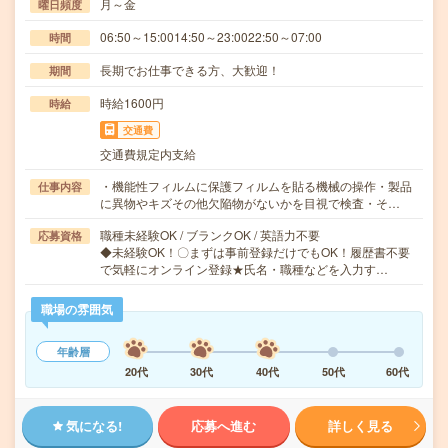
月～金
曜日頻度
06:50～15:0014:50～23:0022:50～07:00
時間
長期でお仕事できる方、大歓迎！
期間
時給1600円
時給
交通費
交通費規定内支給
・機能性フィルムに保護フィルムを貼る機械の操作・製品
仕事内容
に異物やキズその他欠陥物がないかを目視で検査・そ…
職種未経験OK / ブランクOK / 英語力不要
応募資格
◆未経験OK！〇まずは事前登録だけでもOK！履歴書不要
で気軽にオンライン登録★氏名・職種などを入力す…
職場の雰囲気
年齢層
20代
30代
40代
50代
60代
気になる!
応募へ進む
詳しく見る