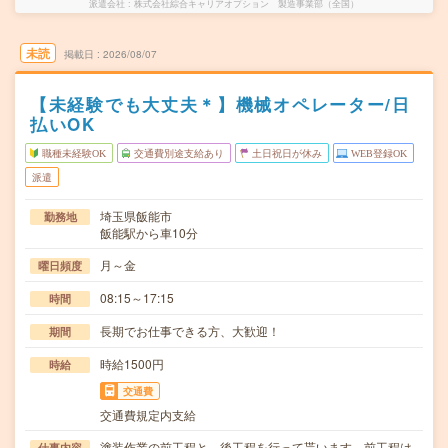
派遣会社
株式会社綜合キャリアオプション 製造事業部（全国）
未読
掲載日
2026/08/07
【未経験でも大丈夫＊】機械オペレーター/日
払いOK
職種未経験OK
交通費別途支給あり
土日祝日が休み
WEB登録OK
派遣
埼玉県飯能市
勤務地
飯能駅から車10分
月～金
曜日頻度
08:15～17:15
時間
長期でお仕事できる方、大歓迎！
期間
時給1500円
時給
交通費
交通費規定内支給
塗装作業の前工程と、後工程を行って貰います。前工程は
仕事内容