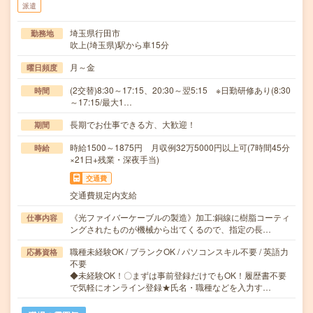
派遣
埼玉県行田市
勤務地
吹上(埼玉県)駅から車15分
月～金
曜日頻度
(2交替)8:30～17:15、20:30～翌5:15 ※日勤研修あり(8:30
時間
～17:15/最大1…
長期でお仕事できる方、大歓迎！
期間
時給1500～1875円 月収例32万5000円以上可(7時間45分
時給
×21日+残業・深夜手当)
交通費
交通費規定内支給
《光ファイバーケーブルの製造》加工:銅線に樹脂コーティ
仕事内容
ングされたものが機械から出てくるので、指定の長…
職種未経験OK / ブランクOK / パソコンスキル不要 / 英語力
応募資格
不要
◆未経験OK！〇まずは事前登録だけでもOK！履歴書不要
で気軽にオンライン登録★氏名・職種などを入力す…