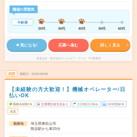
職場の雰囲気
年齢層
20代
30代
40代
50代
60代
気になる!
応募へ進む
詳しく見る
派遣会社
株式会社ウィルオブ・ワーク FO事業部
未読
掲載日
2026/08/06
【未経験の方大歓迎！】機械オペレーター/日
払いOK
職種未経験OK
交通費別途支給あり
土日祝日が休み
WEB登録OK
派遣
埼玉県東松山市
勤務地
熊谷駅から車20分