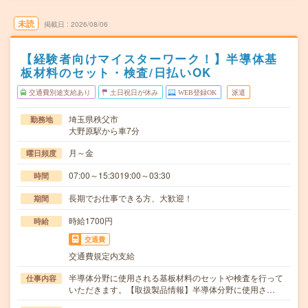
未読
掲載日
2026/08/06
【経験者向けマイスターワーク！】半導体基
板材料のセット・検査/日払いOK
交通費別途支給あり
土日祝日が休み
WEB登録OK
派遣
埼玉県秩父市
勤務地
大野原駅から車7分
月～金
曜日頻度
07:00～15:3019:00～03:30
時間
長期でお仕事できる方、大歓迎！
期間
時給1700円
時給
交通費
交通費規定内支給
半導体分野に使用される基板材料のセットや検査を行って
仕事内容
いただきます。【取扱製品情報】半導体分野に使用さ…