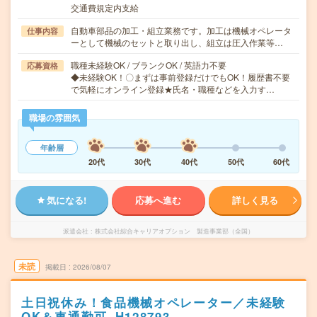
交通費規定内支給
自動車部品の加工・組立業務です。加工は機械オペレータ
仕事内容
ーとして機械のセットと取り出し、組立は圧入作業等…
職種未経験OK / ブランクOK / 英語力不要
応募資格
◆未経験OK！〇まずは事前登録だけでもOK！履歴書不要
で気軽にオンライン登録★氏名・職種などを入力す…
職場の雰囲気
年齢層
20代
30代
40代
50代
60代
気になる!
応募へ進む
詳しく見る
派遣会社
株式会社綜合キャリアオプション 製造事業部（全国）
未読
掲載日
2026/08/07
土日祝休み！食品機械オペレーター／未経験
OK＆車通勤可_H128793