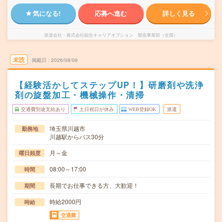
気になる!
応募へ進む
詳しく見る
派遣会社
株式会社綜合キャリアオプション 製造事業部（全国）
未読
掲載日
2026/08/06
【経験活かしてステップUP！】研磨剤や洗浄
剤の旋盤加工・機械操作・清掃
交通費別途支給あり
土日祝日が休み
WEB登録OK
派遣
埼玉県川越市
勤務地
川越駅からバス30分
月～金
曜日頻度
08:00～17:00
時間
長期でお仕事できる方、大歓迎！
期間
時給2000円
時給
交通費