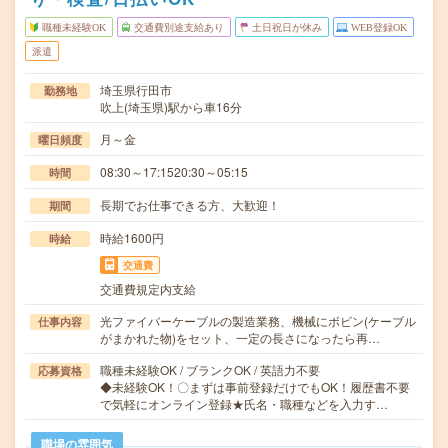
職種未経験OK
交通費別途支給あり
土日祝日が休み
WEB登録OK
派遣
埼玉県行田市
勤務地
吹上(埼玉県)駅から車16分
月～金
曜日頻度
08:30～17:1520:30～05:15
時間
長期でお仕事できる方、大歓迎！
期間
時給1600円
時給
交通費
交通費規定内支給
光ファイバーケーブルの製造業務、機械にボビン(ケーブル
仕事内容
がまかれた物)をセット、一定の長さになったら再…
職種未経験OK / ブランクOK / 英語力不要
応募資格
◆未経験OK！〇まずは事前登録だけでもOK！履歴書不要
で気軽にオンライン登録★氏名・職種などを入力す…
職場の雰囲気