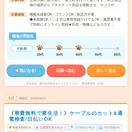
他の場所からプラスチック部品を移動させ、ホコリや…
職種未経験OK / ブランクOK / 英語力不要
応募資格
◆未経験OK！〇まずは事前登録だけでもOK！履歴書不要
で気軽にオンライン登録★氏名・職種などを入力す…
職場の雰囲気
年齢層
20代
30代
40代
50代
60代
気になる!
応募へ進む
詳しく見る
派遣会社
株式会社綜合キャリアオプション 製造事業部（全国）
未読
掲載日
2026/08/07
《寮費無料で寮生活！》ケーブルのカット&通
電検査/日払いOK
職種未経験OK
交通費別途支給あり
土日祝日が休み
WEB登録OK