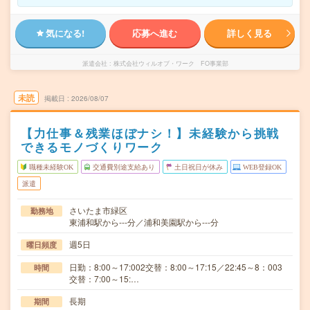
気になる!
応募へ進む
詳しく見る
派遣会社
株式会社ウィルオブ・ワーク FO事業部
未読
掲載日
2026/08/07
【力仕事＆残業ほぼナシ！】未経験から挑戦
できるモノづくりワーク
職種未経験OK
交通費別途支給あり
土日祝日が休み
WEB登録OK
派遣
さいたま市緑区
勤務地
東浦和駅から---分／浦和美園駅から---分
週5日
曜日頻度
日勤：8:00～17:002交替：8:00～17:15／22:45～8：003
時間
交替：7:00～15:…
長期
期間