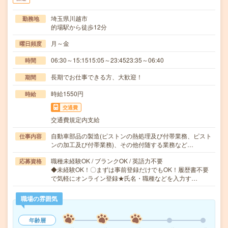
埼玉県川越市
勤務地
的場駅から徒歩12分
月～金
曜日頻度
06:30～15:1515:05～23:4523:35～06:40
時間
長期でお仕事できる方、大歓迎！
期間
時給1550円
時給
交通費
交通費規定内支給
自動車部品の製造(ピストンの熱処理及び付帯業務、ピスト
仕事内容
ンの加工及び付帯業務)、その他付随する業務など…
職種未経験OK / ブランクOK / 英語力不要
応募資格
◆未経験OK！〇まずは事前登録だけでもOK！履歴書不要
で気軽にオンライン登録★氏名・職種などを入力す…
職場の雰囲気
年齢層