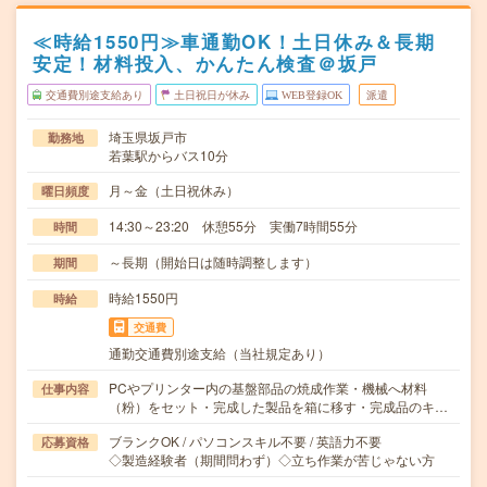
≪時給1550円≫車通勤OK！土日休み＆長期
安定！材料投入、かんたん検査＠坂戸
交通費別途支給あり
土日祝日が休み
WEB登録OK
派遣
埼玉県坂戸市
勤務地
若葉駅からバス10分
月～金（土日祝休み）
曜日頻度
14:30～23:20 休憩55分 実働7時間55分
時間
～長期（開始日は随時調整します）
期間
時給1550円
時給
交通費
通勤交通費別途支給（当社規定あり）
PCやプリンター内の基盤部品の焼成作業・機械へ材料
仕事内容
（粉）をセット・完成した製品を箱に移す・完成品のキ…
ブランクOK / パソコンスキル不要 / 英語力不要
応募資格
◇製造経験者（期間問わず）◇立ち作業が苦じゃない方