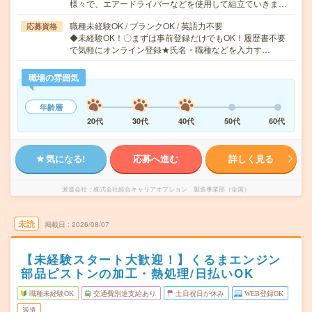
様々で、エアードライバーなどを使用して組立ていきま…
職種未経験OK / ブランクOK / 英語力不要
応募資格
◆未経験OK！〇まずは事前登録だけでもOK！履歴書不要
で気軽にオンライン登録★氏名・職種などを入力す…
職場の雰囲気
年齢層
20代
30代
40代
50代
60代
気になる!
応募へ進む
詳しく見る
派遣会社
株式会社綜合キャリアオプション 製造事業部（全国）
未読
掲載日
2026/08/07
【未経験スタート大歓迎！】くるまエンジン
部品ピストンの加工・熱処理/日払いOK
職種未経験OK
交通費別途支給あり
土日祝日が休み
WEB登録OK
派遣