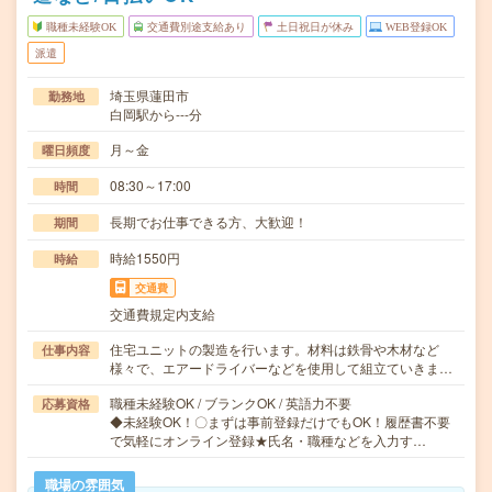
職種未経験OK
交通費別途支給あり
土日祝日が休み
WEB登録OK
派遣
埼玉県蓮田市
勤務地
白岡駅から---分
月～金
曜日頻度
08:30～17:00
時間
長期でお仕事できる方、大歓迎！
期間
時給1550円
時給
交通費
交通費規定内支給
住宅ユニットの製造を行います。材料は鉄骨や木材など
仕事内容
様々で、エアードライバーなどを使用して組立ていきま…
職種未経験OK / ブランクOK / 英語力不要
応募資格
◆未経験OK！〇まずは事前登録だけでもOK！履歴書不要
で気軽にオンライン登録★氏名・職種などを入力す…
職場の雰囲気