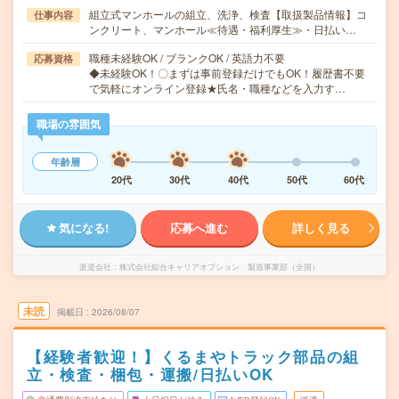
組立式マンホールの組立、洗浄、検査【取扱製品情報】コ
仕事内容
ンクリート、マンホール≪待遇・福利厚生≫・日払い…
職種未経験OK / ブランクOK / 英語力不要
応募資格
◆未経験OK！〇まずは事前登録だけでもOK！履歴書不要
で気軽にオンライン登録★氏名・職種などを入力す…
職場の雰囲気
年齢層
20代
30代
40代
50代
60代
気になる!
応募へ進む
詳しく見る
派遣会社
株式会社綜合キャリアオプション 製造事業部（全国）
未読
掲載日
2026/08/07
【経験者歓迎！】くるまやトラック部品の組
立・検査・梱包・運搬/日払いOK