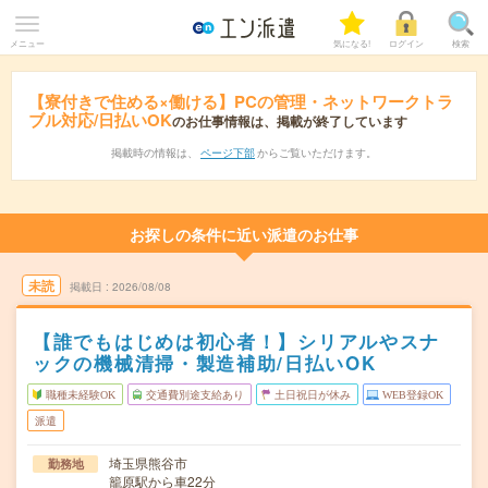
メニュー
気になる!
ログイン
検索
【寮付きで住める×働ける】PCの管理・ネットワークトラ
ブル対応/日払いOK
のお仕事情報は、掲載が終了しています
掲載時の情報は、
ページ下部
からご覧いただけます。
お探しの条件に近い派遣のお仕事
未読
掲載日
2026/08/08
【誰でもはじめは初心者！】シリアルやスナ
ックの機械清掃・製造補助/日払いOK
職種未経験OK
交通費別途支給あり
土日祝日が休み
WEB登録OK
派遣
埼玉県熊谷市
勤務地
籠原駅から車22分