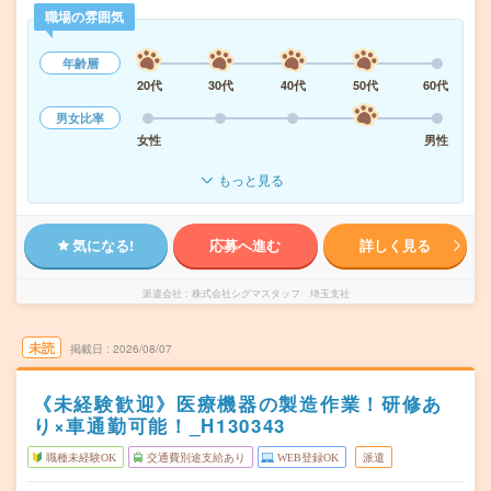
職場の雰囲気
年齢層
20代
30代
40代
50代
60代
男女比率
女性
男性
もっと見る
気になる!
応募へ進む
詳しく見る
派遣会社
株式会社シグマスタッフ 埼玉支社
未読
掲載日
2026/08/07
《未経験歓迎》医療機器の製造作業！研修あ
り×車通勤可能！_H130343
職種未経験OK
交通費別途支給あり
WEB登録OK
派遣