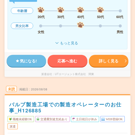
年齢層
20代
30代
40代
50代
60代
男女比率
女性
男性
もっと見る
気になる!
応募へ進む
詳しく見る
派遣会社
UTエージェント株式会社 関東
未読
掲載日
2026/08/08
バルブ製造工場での製造オペレーターのお仕
事_H126885
職種未経験OK
交通費別途支給あり
土日祝日が休み
WEB登録OK
派遣