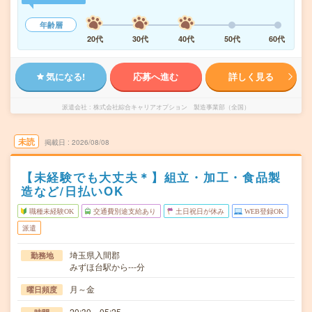
年齢層
20代
30代
40代
50代
60代
気になる!
応募へ進む
詳しく見る
派遣会社
株式会社綜合キャリアオプション 製造事業部（全国）
未読
掲載日
2026/08/08
【未経験でも大丈夫＊】組立・加工・食品製
造など/日払いOK
職種未経験OK
交通費別途支給あり
土日祝日が休み
WEB登録OK
派遣
埼玉県入間郡
勤務地
みずほ台駅から---分
月～金
曜日頻度
20:30～05:25