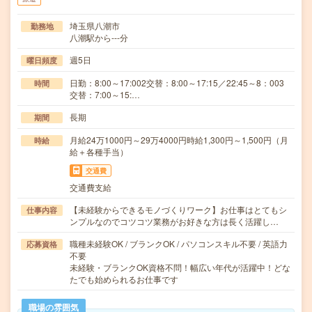
埼玉県八潮市
勤務地
八潮駅から---分
週5日
曜日頻度
日勤：8:00～17:002交替：8:00～17:15／22:45～8：003
時間
交替：7:00～15:…
長期
期間
月給24万1000円～29万4000円時給1,300円～1,500円（月
時給
給＋各種手当）
交通費
交通費支給
【未経験からできるモノづくりワーク】お仕事はとてもシ
仕事内容
ンプルなのでコツコツ業務がお好きな方は長く活躍し…
職種未経験OK / ブランクOK / パソコンスキル不要 / 英語力
応募資格
不要
未経験・ブランクOK資格不問！幅広い年代が活躍中！どな
たでも始められるお仕事です
職場の雰囲気