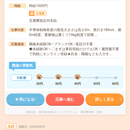
時給1500円
時給
交通費
交通費規定内支給
半導体制御装置の製造大きさは高さ2m、奥行き180cm、横
仕事内容
5m程度。重量物は重くて10kg程度で頻繁…
職種未経験OK / ブランクOK / 英語力不要
応募資格
◆未経験OK！〇まずは事前登録だけでもOK！履歴書不要
で気軽にオンライン登録★氏名・職種などを入力す…
職場の雰囲気
年齢層
20代
30代
40代
50代
60代
気になる!
応募へ進む
詳しく見る
派遣会社
株式会社綜合キャリアオプション 製造事業部（全国）
未読
掲載日
2026/08/07