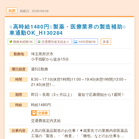
未読
掲載日
2026/08/08
○高時給1480円○製薬・医療業界の製造補助○
車通勤OK_H130284
職種未経験OK
交通費別途支給あり
WEB登録OK
派遣
埼玉県所沢市
勤務地
小手指駅から徒歩15分
週5日勤務
曜日頻度
8:30～17:10(休憩1時間)11:00～19:40(休憩1時間)13:00～
時間
21:40(休憩1…
即日～長期（3ヶ月以上） 最短で応募開始から1週間！
期間
時給1480円
時給
交通費
交通費規定内支給
人気の医薬品製造のお仕事！▼就業先での業務内容医薬品
仕事内容
工場の「製造」・「検査」・「梱包」などのお仕事を…