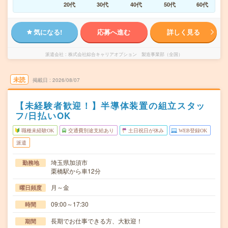
20代
30代
40代
50代
60代
気になる!
応募へ進む
詳しく見る
派遣会社
株式会社綜合キャリアオプション 製造事業部（全国）
未読
掲載日
2026/08/07
【未経験者歓迎！】半導体装置の組立スタッ
フ/日払いOK
職種未経験OK
交通費別途支給あり
土日祝日が休み
WEB登録OK
派遣
埼玉県加須市
勤務地
栗橋駅から車12分
月～金
曜日頻度
09:00～17:30
時間
長期でお仕事できる方、大歓迎！
期間