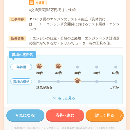
交通費
※交通費実費3万円/月まで支給
▼バイク用のエンジンのテスト＆組立《具体的に
仕事内容
は・・》・エンジン研究開発におけるテスト業務・エンジ
ンの…
・エンジンの組立・分解のご経験・エンジンベンチ計測器
応募資格
の操作ができる方・ドリル/リューター等の工具を使…
職場の雰囲気
年齢層
20代
30代
40代
50代
60代
職場の様子
活気がある
しずか
もっと見る
気になる!
応募へ進む
詳しく見る
派遣会社
株式会社メイテックキャスト東京営業所（株式会社メイテック100％出資）