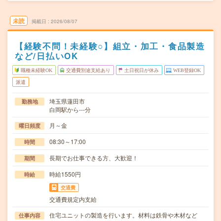
未読
掲載日
2026/08/07
【経験不問！未経験○】組立・加工・食品製造
など/日払いOK
職種未経験OK
交通費別途支給あり
土日祝日が休み
WEB登録OK
派遣
埼玉県蓮田市
勤務地
白岡駅から---分
月～金
曜日頻度
08:30～17:00
時間
長期でお仕事できる方、大歓迎！
期間
時給1550円
時給
交通費
交通費規定内支給
住宅ユニットの製造を行います。材料は鉄骨や木材など
仕事内容