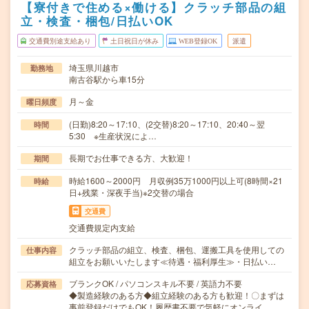
【寮付きで住める×働ける】クラッチ部品の組
立・検査・梱包/日払いOK
交通費別途支給あり
土日祝日が休み
WEB登録OK
派遣
埼玉県川越市
勤務地
南古谷駅から車15分
月～金
曜日頻度
(日勤)8:20～17:10、(2交替)8:20～17:10、20:40～翌
時間
5:30 ※生産状況によ…
長期でお仕事できる方、大歓迎！
期間
時給1600～2000円 月収例35万1000円以上可(8時間×21
時給
日+残業・深夜手当)※2交替の場合
交通費
交通費規定内支給
クラッチ部品の組立、検査、梱包、運搬工具を使用しての
仕事内容
組立をお願いいたします≪待遇・福利厚生≫・日払い…
ブランクOK / パソコンスキル不要 / 英語力不要
応募資格
◆製造経験のある方◆組立経験のある方も歓迎！〇まずは
事前登録だけでもOK！履歴書不要で気軽にオンライ…