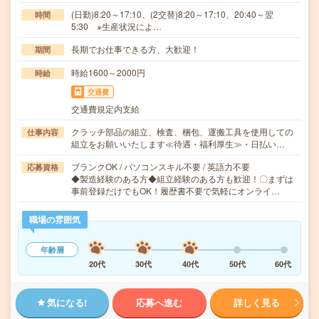
(日勤)8:20～17:10、(2交替)8:20～17:10、20:40～翌
時間
5:30 ※生産状況によ…
長期でお仕事できる方、大歓迎！
期間
時給1600～2000円
時給
交通費
交通費規定内支給
クラッチ部品の組立、検査、梱包、運搬工具を使用しての
仕事内容
組立をお願いいたします≪待遇・福利厚生≫・日払い…
ブランクOK / パソコンスキル不要 / 英語力不要
応募資格
◆製造経験のある方◆組立経験のある方も歓迎！〇まずは
事前登録だけでもOK！履歴書不要で気軽にオンライ…
職場の雰囲気
年齢層
20代
30代
40代
50代
60代
気になる!
応募へ進む
詳しく見る