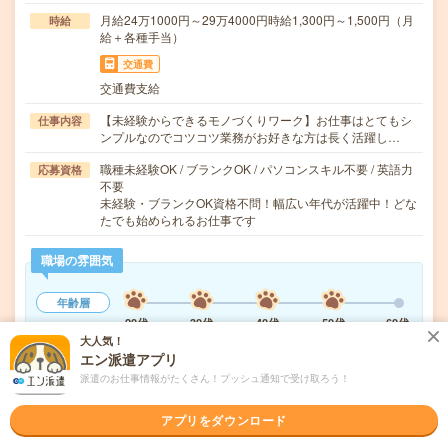
月給24万1000円～29万4000円時給1,300円～1,500円（月
時給
給＋各種手当）
交通費
交通費支給
【未経験からできるモノづくりワーク】お仕事はとてもシ
仕事内容
ンプルなのでコツコツ業務がお好きな方は長く活躍し…
職種未経験OK / ブランクOK / パソコンスキル不要 / 英語力
応募資格
不要
未経験・ブランクOK資格不問！幅広い年代が活躍中！どな
たでも始められるお仕事です
職場の雰囲気
年齢層
20代
30代
40代
50代
60代
大人気！
男女比率
エン派遣アプリ
女性
男性
派遣のお仕事情報がたくさん！プッシュ通知で受け取ろう！
もっと見る
アプリをダウンロード