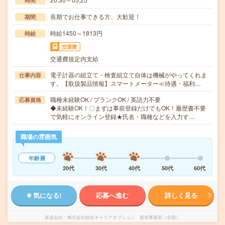
時間
長期でお仕事できる方、大歓迎！
期間
時給1450～1813円
時給
交通費
交通費規定内支給
電子計器の組立て・検査組立て自体は機械がやってくれま
仕事内容
す。【取扱製品情報】スマートメーター≪待遇・福利…
職種未経験OK / ブランクOK / 英語力不要
応募資格
◆未経験OK！〇まずは事前登録だけでもOK！履歴書不要
で気軽にオンライン登録★氏名・職種などを入力す…
職場の雰囲気
年齢層
20代
30代
40代
50代
60代
気になる!
応募へ進む
詳しく見る
派遣会社
株式会社綜合キャリアオプション 製造事業部（全国）