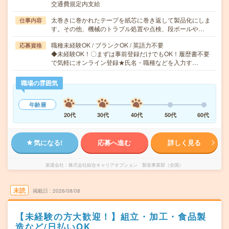
交通費規定内支給
太巻きに巻かれたテープを紙芯に巻き返して製品化にしま
仕事内容
す。その他、機械のトラブル処置や点検、段ボールや…
職種未経験OK / ブランクOK / 英語力不要
応募資格
◆未経験OK！〇まずは事前登録だけでもOK！履歴書不要
で気軽にオンライン登録★氏名・職種などを入力す…
職場の雰囲気
年齢層
20代
30代
40代
50代
60代
気になる!
応募へ進む
詳しく見る
派遣会社
株式会社綜合キャリアオプション 製造事業部（全国）
未読
掲載日
2026/08/08
【未経験の方大歓迎！】組立・加工・食品製
造など/日払いOK