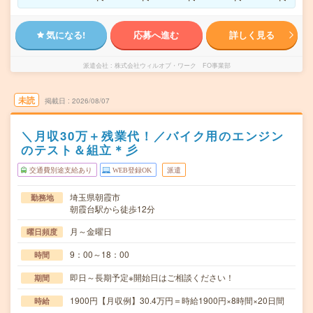
気になる!
応募へ進む
詳しく見る
派遣会社
株式会社ウィルオブ・ワーク FO事業部
未読
掲載日
2026/08/07
＼月収30万＋残業代！／バイク用のエンジン
のテスト＆組立＊彡
交通費別途支給あり
WEB登録OK
派遣
埼玉県朝霞市
勤務地
朝霞台駅から徒歩12分
月～金曜日
曜日頻度
9：00～18：00
時間
即日～長期予定※開始日はご相談ください！
期間
1900円【月収例】30.4万円＝時給1900円×8時間×20日間
時給