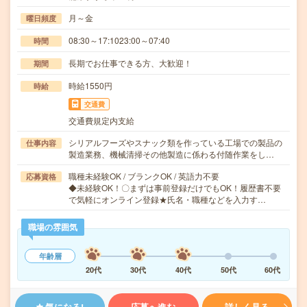
月～金
曜日頻度
08:30～17:1023:00～07:40
時間
長期でお仕事できる方、大歓迎！
期間
時給1550円
時給
交通費
交通費規定内支給
シリアルフーズやスナック類を作っている工場での製品の
仕事内容
製造業務、機械清掃その他製造に係わる付随作業をし…
職種未経験OK / ブランクOK / 英語力不要
応募資格
◆未経験OK！〇まずは事前登録だけでもOK！履歴書不要
で気軽にオンライン登録★氏名・職種などを入力す…
職場の雰囲気
年齢層
20代
30代
40代
50代
60代
気になる!
応募へ進む
詳しく見る