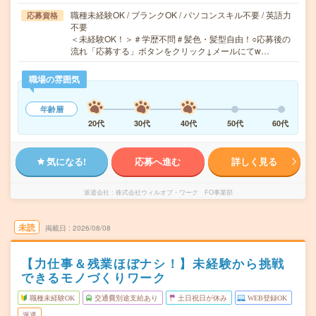
職種未経験OK / ブランクOK / パソコンスキル不要 / 英語力
応募資格
不要
＜未経験OK！＞＃学歴不問＃髪色・髪型自由！○応募後の
流れ「応募する」ボタンをクリック↓メールにてw…
職場の雰囲気
年齢層
20代
30代
40代
50代
60代
気になる!
応募へ進む
詳しく見る
派遣会社
株式会社ウィルオブ・ワーク FO事業部
未読
掲載日
2026/08/08
【力仕事＆残業ほぼナシ！】未経験から挑戦
できるモノづくりワーク
職種未経験OK
交通費別途支給あり
土日祝日が休み
WEB登録OK
派遣