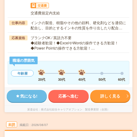
交通費
交通費規定内支給
インクの製造、樹脂やその他の顔料、硬化剤などを適切に
仕事内容
配合し、目的とするインキの性質を作り出したり配合…
ブランクOK / 英語力不要
応募資格
◆経験者歓迎！◆ExcelやWordの操作できる方歓迎！
◆Power Pointの操作できる方歓迎！…
職場の雰囲気
年齢層
20代
30代
40代
50代
60代
気になる!
応募へ進む
詳しく見る
派遣会社
株式会社綜合キャリアオプション 製造事業部（全国）
未読
掲載日
2026/08/07