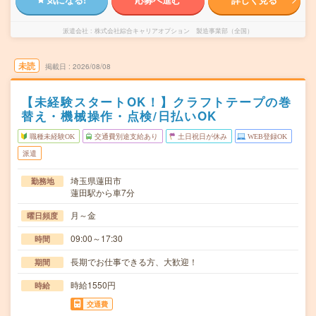
派遣会社
株式会社綜合キャリアオプション 製造事業部（全国）
未読
掲載日
2026/08/08
【未経験スタートOK！】クラフトテープの巻
替え・機械操作・点検/日払いOK
職種未経験OK
交通費別途支給あり
土日祝日が休み
WEB登録OK
派遣
埼玉県蓮田市
勤務地
蓮田駅から車7分
月～金
曜日頻度
09:00～17:30
時間
長期でお仕事できる方、大歓迎！
期間
時給1550円
時給
交通費