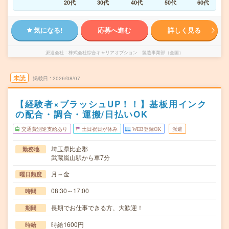
20代
30代
40代
50代
60代
気になる!
応募へ進む
詳しく見る
派遣会社
株式会社綜合キャリアオプション 製造事業部（全国）
未読
掲載日
2026/08/07
【経験者×ブラッシュUP！！】基板用インク
の配合・調合・運搬/日払いOK
交通費別途支給あり
土日祝日が休み
WEB登録OK
派遣
埼玉県比企郡
勤務地
武蔵嵐山駅から車7分
月～金
曜日頻度
08:30～17:00
時間
長期でお仕事できる方、大歓迎！
期間
時給1600円
時給