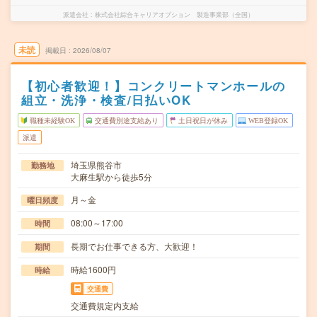
派遣会社
株式会社綜合キャリアオプション 製造事業部（全国）
未読
掲載日
2026/08/07
【初心者歓迎！】コンクリートマンホールの
組立・洗浄・検査/日払いOK
職種未経験OK
交通費別途支給あり
土日祝日が休み
WEB登録OK
派遣
埼玉県熊谷市
勤務地
大麻生駅から徒歩5分
月～金
曜日頻度
08:00～17:00
時間
長期でお仕事できる方、大歓迎！
期間
時給1600円
時給
交通費
交通費規定内支給