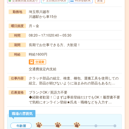
交通費別途支給あり
土日祝日が休み
WEB登録OK
派遣
埼玉県川越市
勤務地
川越駅から車15分
月～金
曜日頻度
08:20～17:1020:40～05:30
時間
長期でお仕事できる方、大歓迎！
期間
時給1600円
時給
交通費
交通費規定内支給
クラッチ部品の組立、検査、梱包、運搬工具を使用しての
仕事内容
組立。部品が錆びないように油まみれの部品もあるた…
ブランクOK / 英語力不要
応募資格
◆経験者歓迎！〇まずは事前登録だけでもOK！履歴書不要
で気軽にオンライン登録★氏名・職種などを入力す…
職場の雰囲気
年齢層