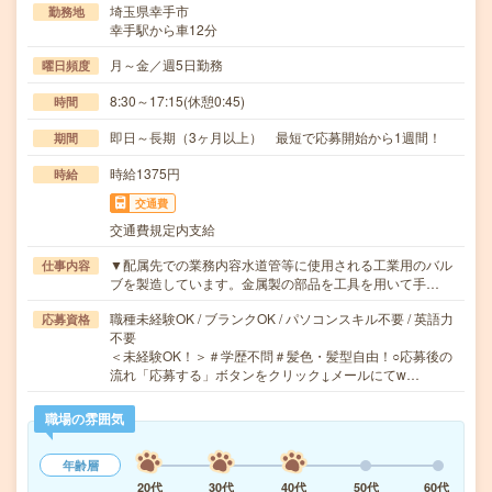
埼玉県幸手市
勤務地
幸手駅から車12分
月～金／週5日勤務
曜日頻度
8:30～17:15(休憩0:45)
時間
即日～長期（3ヶ月以上） 最短で応募開始から1週間！
期間
時給1375円
時給
交通費
交通費規定内支給
▼配属先での業務内容水道管等に使用される工業用のバル
仕事内容
ブを製造しています。金属製の部品を工具を用いて手…
職種未経験OK / ブランクOK / パソコンスキル不要 / 英語力
応募資格
不要
＜未経験OK！＞＃学歴不問＃髪色・髪型自由！○応募後の
流れ「応募する」ボタンをクリック↓メールにてw…
職場の雰囲気
年齢層
20代
30代
40代
50代
60代