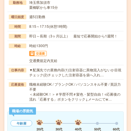
埼玉県加須市
勤務地
栗橋駅から車15分
週5日勤務
曜日頻度
8:15～17:15(休憩1時間)
時間
即日～長期（3ヶ月以上） 最短で応募開始から1週間！
期間
時給1300円
時給
交通費
交通費規定内支給
▼配属先での業務内容(1)注射容器に異物混入がないか目視
仕事内容
チェック(2)チェックした注射容器を袋へ入れ…
職種未経験OK / ブランクOK / パソコンスキル不要 / 英語力
応募資格
不要
＜未経験OK！＞＃学歴不問＃髪色・髪型自由！○応募後の
流れ「応募する」ボタンをクリック↓メールにてw…
職場の雰囲気
年齢層
20代
30代
40代
50代
60代