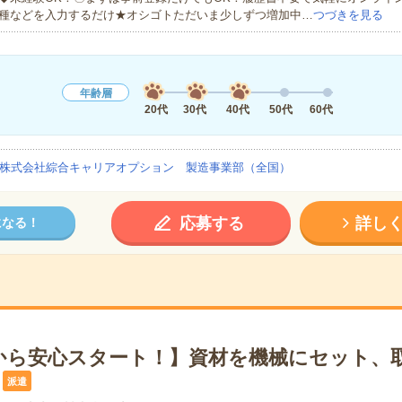
種などを入力するだけ★オシゴトただいま少しずつ増加中…
つづきを見る
年齢層
20代
30代
40代
50代
60代
株式会社綜合キャリアオプション 製造事業部（全国）
応募する
詳し
になる！
から安心スタート！】資材を機械にセット、取
派遣