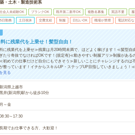
築・土木・製造技術系
社会人未経験OK
ブランクOK
既卒第二新卒OK
複数名募集
英語不要
履
5日勤務
土日祝休
交費支給
制服
日払いOK
職場が禁煙
電話対応な
！
給料に残業代を上乗せ！髪型自由！
料に残業代を上乗せ≫残業は月20時間未満で、ほどよく稼げます！≪髪型自
ぎたり奇抜でなければOKです！(規定有)≪動きやすい制服アリ≫制服がある
≪初めての仕事だけど自分にもできそう≫新しいことにチャレンジするのは
が整っています！イチからスキルUP・ステップUP目指していきましょう！
を見る
新潟県上越市
黒井(新潟県)駅から徒歩10分
月～金
08:30～17:30
長期でお仕事できる方、大歓迎！