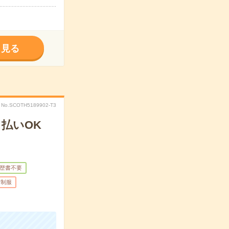
く見る
No.SCOTH5189902-T3
払いOK
歴書不要
制服