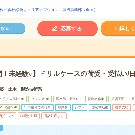
株式会社綜合キャリアオプション 製造事業部（全国）
応募する
詳し
になる！
問！未経験○】ドリルケースの荷受・受払い/日
築・土木・製造技術系
社会人未経験OK
ブランクOK
既卒第二新卒OK
複数名募集
英語不要
履
WEB登録OK
17時前までの仕事
残業多
シフト
交替制勤務
交費支給
日払いOK
職場が禁煙
電話対応なし
！