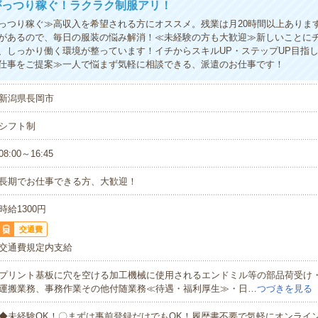
がっつり稼ぐ！ラクラク制服アリ！
っつり稼ぐ≫高収入を希望される方にオススメ。残業は月20時間以上ありま
があるので、毎日の服装の悩み解消！≪未経験の方も大歓迎≫新しいことに
、しっかり働く環境が整っています！イチからスキルUP・ステップUP目指
仕事をご提案≫一人で悩まず気軽に相談できる、派遣のお仕事です！
新潟県長岡市
シフト制
08:00～16:45
長期でお仕事できる方、大歓迎！
時給1300円
交通費
交通費規定内支給
プリント基板に穴を空ける加工機械に使用されるエンドミル等の部品荷受け
運搬業務、事務作業その他付随業務≪待遇・福利厚生≫・日…
つづきを見る
◆未経験OK！〇まずは事前登録だけでもOK！履歴書不要で気軽にオンライ