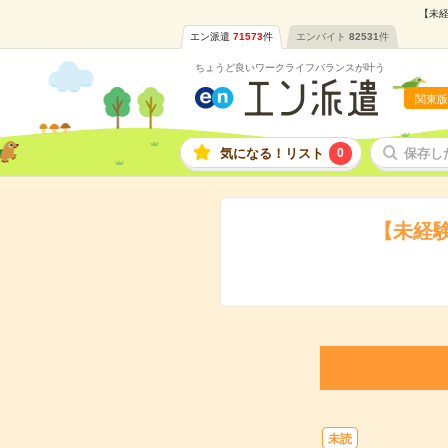
【未経
エン派遣
71573
件
エンバイト
82531
件
ちょうど良いワークライフバランスが叶う
関東版
気になる！リスト
0
保存し
【未経
未読