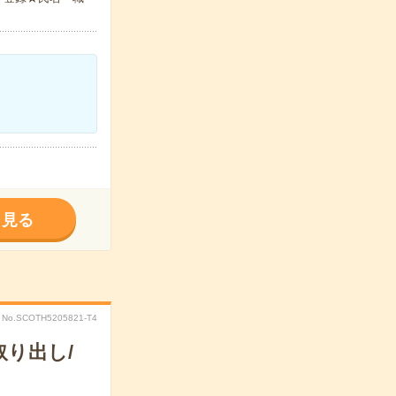
く見る
No.SCOTH5205821-T4
り出し/