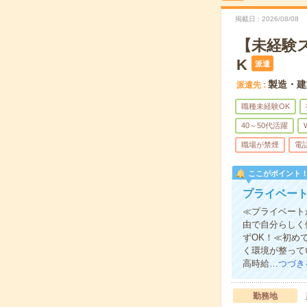
掲載日
2026/08/08
【未経験
K
派遣
製造・建
派遣先
職種未経験OK
40～50代活躍
職場が禁煙
電
ここがポイント
プライベー
≪プライベート
由で自分らしく
ずOK！≪初め
く環境が整って
高時給…
つづき
勤務地