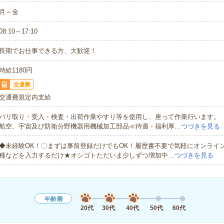
月～金
08:10～17:10
長期でお仕事できる方、大歓迎！
時給1180円
交通費
交通費規定内支給
バリ取り・受入・検査・出荷作業やすり等を使用し、座って作業行います。
航空、宇宙及び防衛分野機器用機械加工部品≪待遇・福利厚…
つづきを見る
◆未経験OK！〇まずは事前登録だけでもOK！履歴書不要で気軽にオンライ
種などを入力するだけ★オシゴトただいま少しずつ増加中…
つづきを見る
年齢層
20代
30代
40代
50代
60代