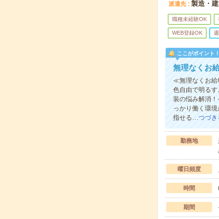
製造・建
派遣先
職種未経験OK
WEB登録OK
週
ここがポイント
無理なくお
≪無理なくお給
色自由で明るす
装の悩み解消！
っかり働く環境
指せる…
つづき
勤務地
曜日頻度
時間
期間