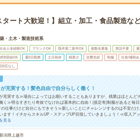
スタート大歓迎！】組立・加工・食品製造など
築・土木・製造技術系
社会人未経験OK
ブランクOK
既卒第二新卒OK
複数名募集
英語不要
履
WEB登録OK
週5日勤務
土日祝休
残業少
交費支給
制服
社食/補助あ
話対応なし
！
トが充実する！髪色自由で自分らしく働く！
が充実する≫場合によってはお願いすることもありますが、残業はほとんど
働く≫明るすぎたり奇抜でなければ基本的に自由！(規定有)制服があると毎
ての仕事だけど自分にもできそう≫新しいことにチャレンジするのは不安だけ
います！イチからスキルUP・ステップUP目指していきましょう！≪収入ア
を見る
新潟県上越市