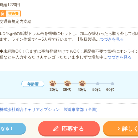
時給1220円
交通費
交通費規定内支給
1つ4kg程の紙製ドラム缶を機械にセットし、加工が終わったら取り外して積
ます。ライン作業で4～5人程で行います。【取扱製品…
つづきを見る
◆未経験OK！〇まずは事前登録だけでもOK！履歴書不要で気軽にオンライ
種などを入力するだけ★オシゴトただいま少しずつ増加中…
つづきを見る
年齢層
20代
30代
40代
50代
60代
株式会社綜合キャリアオプション 製造事業部（全国）
応募する
詳し
になる！