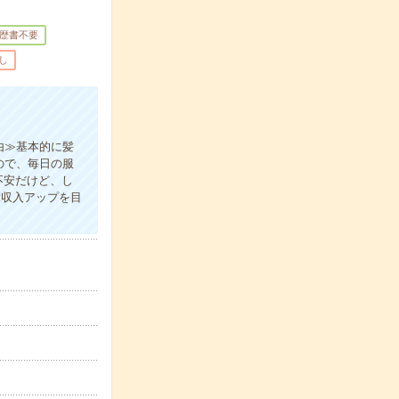
歴書不要
し
由≫基本的に髪
ので、毎日の服
不安だけど、し
≪収入アップを目