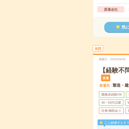
派遣会社
気
未読
掲載日
2026/08/08
【経験不
派遣
製造・建
派遣先
職種未経験OK
40～50代活躍
社食/補助あり
ここがポイント