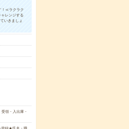
す！≪ラクラク
チャレンジする
していきましょ
・受領・入出庫・
ン登録★氏名・職