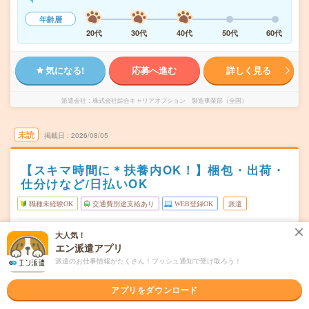
年齢層
20代
30代
40代
50代
60代
気になる!
応募へ進む
詳しく見る
派遣会社
株式会社綜合キャリアオプション 製造事業部（全国）
未読
掲載日
2026/08/05
【スキマ時間に＊扶養内OK！】梱包・出荷・
仕分けなど/日払いOK
職種未経験OK
交通費別途支給あり
WEB登録OK
派遣
新潟県長岡市
勤務地
大人気！
押切駅から車5分
エン派遣アプリ
派遣のお仕事情報がたくさん！プッシュ通知で受け取ろう！
シフト制
曜日頻度
18:00～22:00
時間
アプリをダウンロード