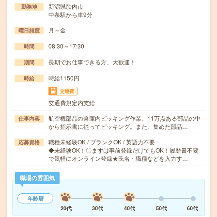
新潟県胎内市
勤務地
中条駅から車9分
月～金
曜日頻度
08:30～17:30
時間
長期でお仕事できる方、大歓迎！
期間
時給1150円
時給
交通費
交通費規定内支給
航空機部品の倉庫内ピッキング作業。11万点ある部品の中
仕事内容
から指示書に従ってピッキング。また、集めた部品…
職種未経験OK / ブランクOK / 英語力不要
応募資格
◆未経験OK！〇まずは事前登録だけでもOK！履歴書不要
で気軽にオンライン登録★氏名・職種などを入力す…
職場の雰囲気
年齢層
20代
30代
40代
50代
60代