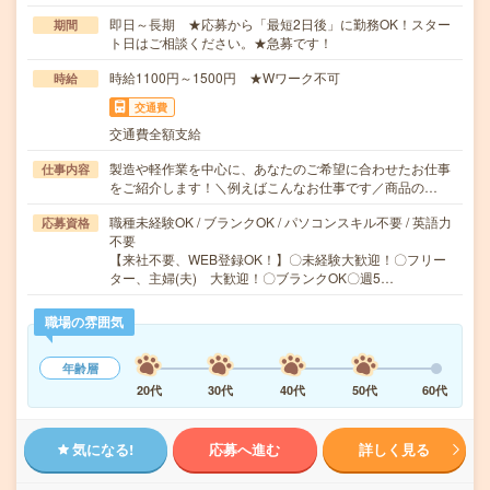
即日～長期 ★応募から「最短2日後」に勤務OK！スター
期間
ト日はご相談ください。★急募です！
時給1100円～1500円 ★Wワーク不可
時給
交通費
交通費全額支給
製造や軽作業を中心に、あなたのご希望に合わせたお仕事
仕事内容
をご紹介します！＼例えばこんなお仕事です／商品の…
職種未経験OK / ブランクOK / パソコンスキル不要 / 英語力
応募資格
不要
【来社不要、WEB登録OK！】〇未経験大歓迎！〇フリー
ター、主婦(夫) 大歓迎！〇ブランクOK〇週5…
職場の雰囲気
年齢層
20代
30代
40代
50代
60代
気になる!
応募へ進む
詳しく見る