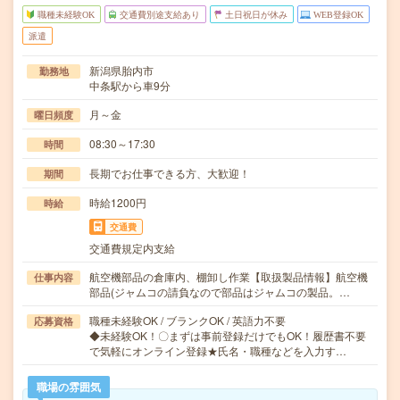
職種未経験OK
交通費別途支給あり
土日祝日が休み
WEB登録OK
派遣
新潟県胎内市
勤務地
中条駅から車9分
月～金
曜日頻度
08:30～17:30
時間
長期でお仕事できる方、大歓迎！
期間
時給1200円
時給
交通費
交通費規定内支給
航空機部品の倉庫内、棚卸し作業【取扱製品情報】航空機
仕事内容
部品(ジャムコの請負なので部品はジャムコの製品。…
職種未経験OK / ブランクOK / 英語力不要
応募資格
◆未経験OK！〇まずは事前登録だけでもOK！履歴書不要
で気軽にオンライン登録★氏名・職種などを入力す…
職場の雰囲気