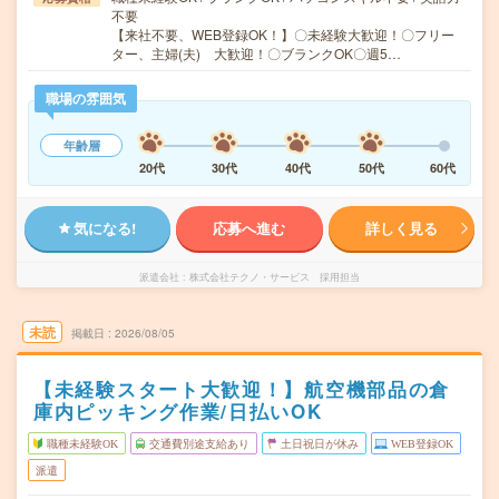
不要
【来社不要、WEB登録OK！】〇未経験大歓迎！〇フリー
ター、主婦(夫) 大歓迎！〇ブランクOK〇週5…
職場の雰囲気
年齢層
20代
30代
40代
50代
60代
気になる!
応募へ進む
詳しく見る
派遣会社
株式会社テクノ・サービス 採用担当
未読
掲載日
2026/08/05
【未経験スタート大歓迎！】航空機部品の倉
庫内ピッキング作業/日払いOK
職種未経験OK
交通費別途支給あり
土日祝日が休み
WEB登録OK
派遣