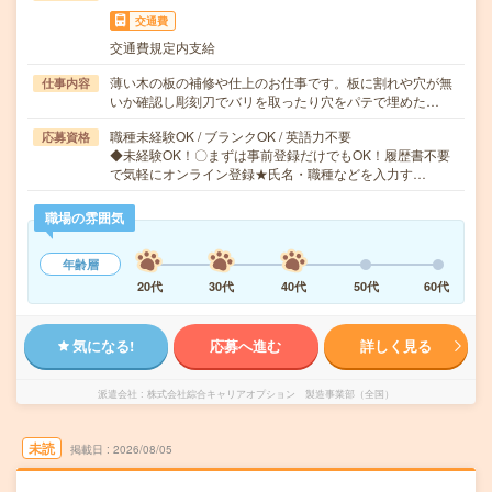
交通費
交通費規定内支給
薄い木の板の補修や仕上のお仕事です。板に割れや穴が無
仕事内容
いか確認し彫刻刀でバリを取ったり穴をパテで埋めた…
職種未経験OK / ブランクOK / 英語力不要
応募資格
◆未経験OK！〇まずは事前登録だけでもOK！履歴書不要
で気軽にオンライン登録★氏名・職種などを入力す…
職場の雰囲気
年齢層
20代
30代
40代
50代
60代
気になる!
応募へ進む
詳しく見る
派遣会社
株式会社綜合キャリアオプション 製造事業部（全国）
未読
掲載日
2026/08/05