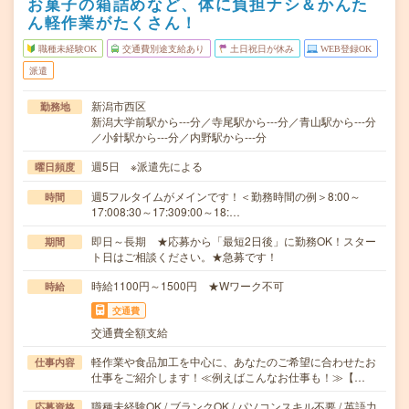
お菓子の箱詰めなど、体に負担ナシ＆かんた
ん軽作業がたくさん！
職種未経験OK
交通費別途支給あり
土日祝日が休み
WEB登録OK
派遣
新潟市西区
勤務地
新潟大学前駅から---分／寺尾駅から---分／青山駅から---分
／小針駅から---分／内野駅から---分
週5日 ※派遣先による
曜日頻度
週5フルタイムがメインです！＜勤務時間の例＞8:00～
時間
17:008:30～17:309:00～18:…
即日～長期 ★応募から「最短2日後」に勤務OK！スター
期間
ト日はご相談ください。★急募です！
時給1100円～1500円 ★Wワーク不可
時給
交通費
交通費全額支給
軽作業や食品加工を中心に、あなたのご希望に合わせたお
仕事内容
仕事をご紹介します！≪例えばこんなお仕事も！≫【…
職種未経験OK / ブランクOK / パソコンスキル不要 / 英語力
応募資格