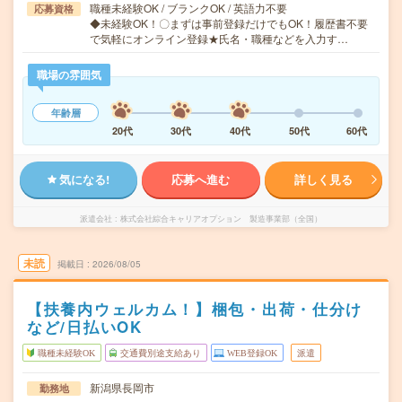
職種未経験OK / ブランクOK / 英語力不要
応募資格
◆未経験OK！〇まずは事前登録だけでもOK！履歴書不要
で気軽にオンライン登録★氏名・職種などを入力す…
職場の雰囲気
年齢層
20代
30代
40代
50代
60代
気になる!
応募へ進む
詳しく見る
派遣会社
株式会社綜合キャリアオプション 製造事業部（全国）
未読
掲載日
2026/08/05
【扶養内ウェルカム！】梱包・出荷・仕分け
など/日払いOK
職種未経験OK
交通費別途支給あり
WEB登録OK
派遣
新潟県長岡市
勤務地