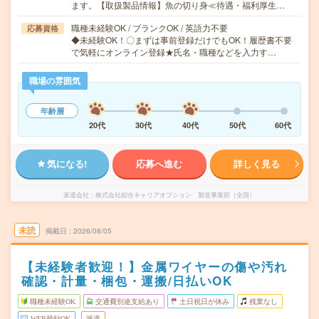
ます。【取扱製品情報】魚の切り身≪待遇・福利厚生…
職種未経験OK / ブランクOK / 英語力不要
応募資格
◆未経験OK！〇まずは事前登録だけでもOK！履歴書不要
で気軽にオンライン登録★氏名・職種などを入力す…
職場の雰囲気
年齢層
20代
30代
40代
50代
60代
気になる!
応募へ進む
詳しく見る
派遣会社
株式会社綜合キャリアオプション 製造事業部（全国）
未読
掲載日
2026/08/05
【未経験者歓迎！】金属ワイヤーの傷や汚れ
確認・計量・梱包・運搬/日払いOK
職種未経験OK
交通費別途支給あり
土日祝日が休み
残業なし
WEB登録OK
派遣