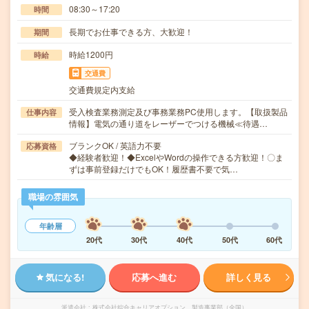
08:30～17:20
時間
長期でお仕事できる方、大歓迎！
期間
時給1200円
時給
交通費
交通費規定内支給
受入検査業務測定及び事務業務PC使用します。【取扱製品
仕事内容
情報】電気の通り道をレーザーでつける機械≪待遇…
ブランクOK / 英語力不要
応募資格
◆経験者歓迎！◆ExcelやWordの操作できる方歓迎！〇ま
ずは事前登録だけでもOK！履歴書不要で気…
職場の雰囲気
年齢層
20代
30代
40代
50代
60代
気になる!
応募へ進む
詳しく見る
派遣会社
株式会社綜合キャリアオプション 製造事業部（全国）