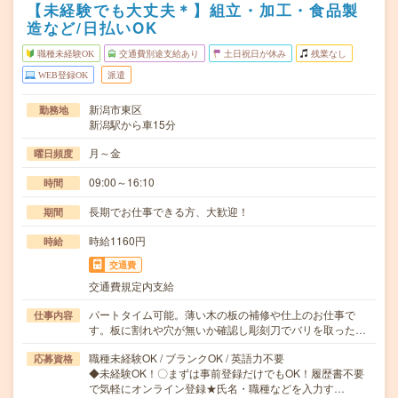
【未経験でも大丈夫＊】組立・加工・食品製
造など/日払いOK
職種未経験OK
交通費別途支給あり
土日祝日が休み
残業なし
WEB登録OK
派遣
新潟市東区
勤務地
新潟駅から車15分
月～金
曜日頻度
09:00～16:10
時間
長期でお仕事できる方、大歓迎！
期間
時給1160円
時給
交通費
交通費規定内支給
パートタイム可能。薄い木の板の補修や仕上のお仕事で
仕事内容
す。板に割れや穴が無いか確認し彫刻刀でバリを取った…
職種未経験OK / ブランクOK / 英語力不要
応募資格
◆未経験OK！〇まずは事前登録だけでもOK！履歴書不要
で気軽にオンライン登録★氏名・職種などを入力す…