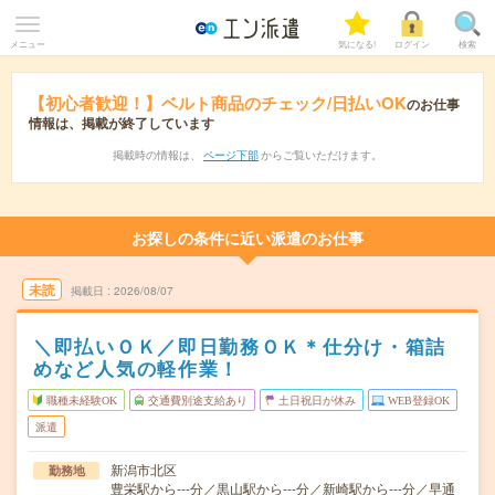
メニュー
気になる!
ログイン
検索
【初心者歓迎！】ベルト商品のチェック/日払いOK
のお仕事
情報は、掲載が終了しています
掲載時の情報は、
ページ下部
からご覧いただけます。
お探しの条件に近い派遣のお仕事
未読
掲載日
2026/08/07
＼即払いＯＫ／即日勤務ＯＫ＊仕分け・箱詰
めなど人気の軽作業！
職種未経験OK
交通費別途支給あり
土日祝日が休み
WEB登録OK
派遣
新潟市北区
勤務地
豊栄駅から---分／黒山駅から---分／新崎駅から---分／早通