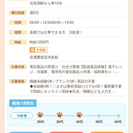
北長岡駅から車10分
週5日
曜日頻度
06:00～12:0006:00～15:00
時間
長期でお仕事できる方、大歓迎！
期間
時給1200円
時給
交通費
交通費規定内支給
電化製品の荷受け、仕分け業務【取扱製品情報】電子レン
仕事内容
ジ、冷蔵庫、電球等の電化製品≪待遇・福利厚生≫・…
職種未経験OK / ブランクOK / 英語力不要
応募資格
◆未経験OK！〇まずは事前登録だけでもOK！履歴書不要
で気軽にオンライン登録★氏名・職種などを入力す…
職場の雰囲気
年齢層
20代
30代
40代
50代
60代