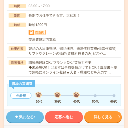
08:00～17:00
時間
長期でお仕事できる方、大歓迎！
期間
時給1200円
時給
交通費
交通費規定内支給
製品の入出庫管理、部品梱包、発送依頼業務(伝票作成等)
仕事内容
リフトやクレーンの操作(資格所持者のみ)ビスや…
職種未経験OK / ブランクOK / 英語力不要
応募資格
◆未経験OK！〇まずは事前登録だけでもOK！履歴書不要
で気軽にオンライン登録★氏名・職種などを入力す…
職場の雰囲気
年齢層
20代
30代
40代
50代
60代
気になる!
応募へ進む
詳しく見る