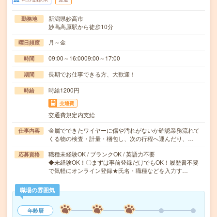
新潟県妙高市
勤務地
妙高高原駅から徒歩10分
月～金
曜日頻度
09:00～16:0009:00～17:00
時間
長期でお仕事できる方、大歓迎！
期間
時給1200円
時給
交通費
交通費規定内支給
金属でできたワイヤーに傷や汚れがないか確認業務流れて
仕事内容
くる物の検査・計量・梱包し、次の行程へ運んだり、…
職種未経験OK / ブランクOK / 英語力不要
応募資格
◆未経験OK！〇まずは事前登録だけでもOK！履歴書不要
で気軽にオンライン登録★氏名・職種などを入力す…
職場の雰囲気
年齢層