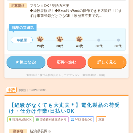
ブランクOK / 英語力不要
応募資格
◆経験者歓迎！◆ExcelやWordの操作できる方歓迎！〇ま
ずは事前登録だけでもOK！履歴書不要で気…
職場の雰囲気
年齢層
20代
30代
40代
50代
60代
気になる!
応募へ進む
詳しく見る
派遣会社
株式会社綜合キャリアオプション 製造事業部（全国）
未読
掲載日
2026/08/05
【経験がなくても大丈夫＊】電化製品の荷受
け・仕分け作業/日払いOK
職種未経験OK
交通費別途支給あり
WEB登録OK
派遣
新潟県長岡市
勤務地