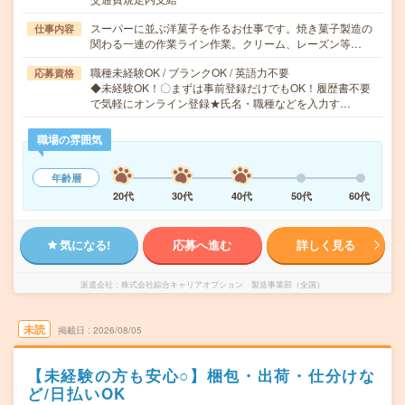
スーパーに並ぶ洋菓子を作るお仕事です。焼き菓子製造の
仕事内容
関わる一連の作業ライン作業。クリーム、レーズン等…
職種未経験OK / ブランクOK / 英語力不要
応募資格
◆未経験OK！〇まずは事前登録だけでもOK！履歴書不要
で気軽にオンライン登録★氏名・職種などを入力す…
職場の雰囲気
年齢層
20代
30代
40代
50代
60代
気になる!
応募へ進む
詳しく見る
派遣会社
株式会社綜合キャリアオプション 製造事業部（全国）
未読
掲載日
2026/08/05
【未経験の方も安心○】梱包・出荷・仕分けな
ど/日払いOK