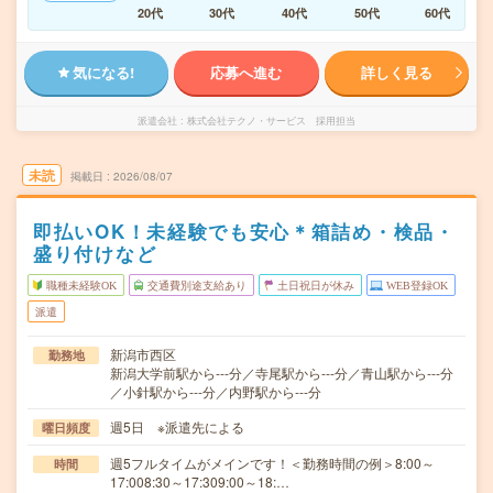
20代
30代
40代
50代
60代
気になる!
応募へ進む
詳しく見る
派遣会社
株式会社テクノ・サービス 採用担当
未読
掲載日
2026/08/07
即払いOK！未経験でも安心＊箱詰め・検品・
盛り付けなど
職種未経験OK
交通費別途支給あり
土日祝日が休み
WEB登録OK
派遣
新潟市西区
勤務地
新潟大学前駅から---分／寺尾駅から---分／青山駅から---分
／小針駅から---分／内野駅から---分
週5日 ※派遣先による
曜日頻度
週5フルタイムがメインです！＜勤務時間の例＞8:00～
時間
17:008:30～17:309:00～18:…