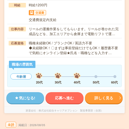
時給1200円
時給
交通費
交通費規定内支給
リールの運搬作業をしてもらいます。リールが巻かれた完
仕事内容
成品などを、加工エリアから倉庫まで電動リフトで運…
職種未経験OK / ブランクOK / 英語力不要
応募資格
◆未経験OK！〇まずは事前登録だけでもOK！履歴書不要
で気軽にオンライン登録★氏名・職種などを入力す…
職場の雰囲気
年齢層
20代
30代
40代
50代
60代
気になる!
応募へ進む
詳しく見る
派遣会社
株式会社綜合キャリアオプション 製造事業部（全国）
未読
掲載日
2026/08/05