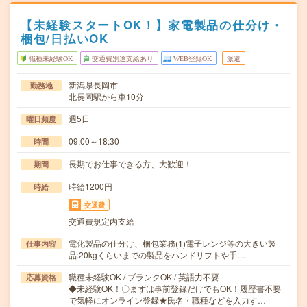
【未経験スタートOK！】家電製品の仕分け・
梱包/日払いOK
職種未経験OK
交通費別途支給あり
WEB登録OK
派遣
新潟県長岡市
勤務地
北長岡駅から車10分
週5日
曜日頻度
09:00～18:30
時間
長期でお仕事できる方、大歓迎！
期間
時給1200円
時給
交通費
交通費規定内支給
電化製品の仕分け、梱包業務(1)電子レンジ等の大きい製
仕事内容
品:20kgくらいまでの製品をハンドリフトや手…
職種未経験OK / ブランクOK / 英語力不要
応募資格
◆未経験OK！〇まずは事前登録だけでもOK！履歴書不要
で気軽にオンライン登録★氏名・職種などを入力す…