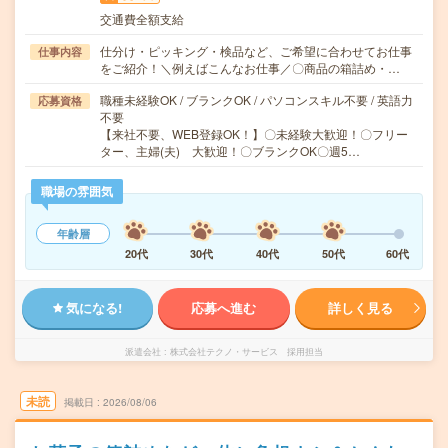
交通費全額支給
仕分け・ピッキング・検品など、ご希望に合わせてお仕事
仕事内容
をご紹介！＼例えばこんなお仕事／〇商品の箱詰め・…
職種未経験OK / ブランクOK / パソコンスキル不要 / 英語力
応募資格
不要
【来社不要、WEB登録OK！】〇未経験大歓迎！〇フリー
ター、主婦(夫) 大歓迎！〇ブランクOK〇週5…
職場の雰囲気
年齢層
20代
30代
40代
50代
60代
気になる!
応募へ進む
詳しく見る
派遣会社
株式会社テクノ・サービス 採用担当
未読
掲載日
2026/08/06