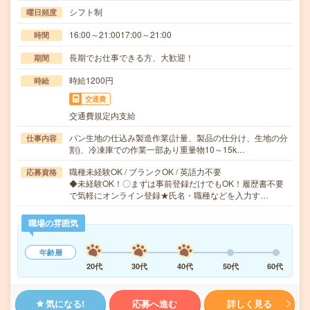
シフト制
曜日頻度
16:00～21:0017:00～21:00
時間
長期でお仕事できる方、大歓迎！
期間
時給1200円
時給
交通費
交通費規定内支給
パン生地の仕込み製造作業(計量、製品の仕分け、生地の分
仕事内容
割)、冷凍庫での作業一部あり重量物10～15k…
職種未経験OK / ブランクOK / 英語力不要
応募資格
◆未経験OK！〇まずは事前登録だけでもOK！履歴書不要
で気軽にオンライン登録★氏名・職種などを入力す…
職場の雰囲気
年齢層
20代
30代
40代
50代
60代
気になる!
応募へ進む
詳しく見る