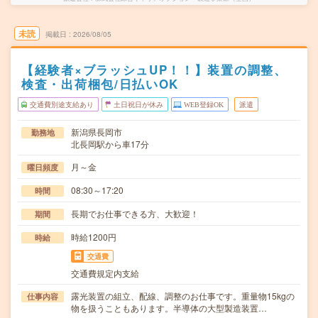
未読
掲載日
2026/08/05
【経験者×ブラッシュUP！！】装置の調整、
検査・出荷梱包/日払いOK
交通費別途支給あり
土日祝日が休み
WEB登録OK
派遣
新潟県長岡市
勤務地
北長岡駅から車17分
月～金
曜日頻度
08:30～17:20
時間
長期でお仕事できる方、大歓迎！
期間
時給1200円
時給
交通費
交通費規定内支給
露光装置の組立、配線、調整のお仕事です。重量物15kgの
仕事内容
物を扱うこともあります。半導体の大型製造装置…