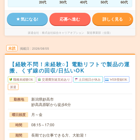
20代
30代
40代
50代
60代
気になる!
応募へ進む
詳しく見る
派遣会社
株式会社綜合キャリアオプション 製造事業部（全国）
未読
掲載日
2026/08/05
【経験不問！未経験○】電動リフトで製品の運
搬、くず線の回収/日払いOK
職種未経験OK
交通費別途支給あり
土日祝日が休み
WEB登録OK
派遣
新潟県妙高市
勤務地
妙高高原駅から徒歩6分
月～金
曜日頻度
08:15～17:00
時間
長期でお仕事できる方、大歓迎！
期間