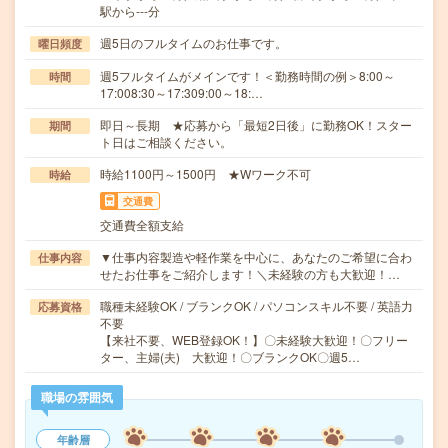
駅から---分
週5日のフルタイムのお仕事です。
曜日頻度
週5フルタイムがメインです！＜勤務時間の例＞8:00～
時間
17:008:30～17:309:00～18:…
即日～長期 ★応募から「最短2日後」に勤務OK！スター
期間
ト日はご相談ください。
時給1100円～1500円 ★Wワーク不可
時給
交通費
交通費全額支給
▼仕事内容製造や軽作業を中心に、あなたのご希望に合わ
仕事内容
せたお仕事をご紹介します！＼未経験の方も大歓迎！…
職種未経験OK / ブランクOK / パソコンスキル不要 / 英語力
応募資格
不要
【来社不要、WEB登録OK！】〇未経験大歓迎！〇フリー
ター、主婦(夫) 大歓迎！〇ブランクOK〇週5…
職場の雰囲気
年齢層