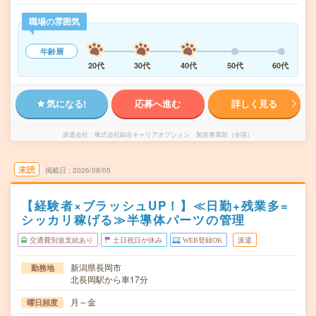
職場の雰囲気
年齢層
20代
30代
40代
50代
60代
気になる!
応募へ進む
詳しく見る
派遣会社
株式会社綜合キャリアオプション 製造事業部（全国）
未読
掲載日
2026/08/05
【経験者×ブラッシュUP！】≪日勤+残業多=
シッカリ稼げる≫半導体パーツの管理
交通費別途支給あり
土日祝日が休み
WEB登録OK
派遣
新潟県長岡市
勤務地
北長岡駅から車17分
月～金
曜日頻度