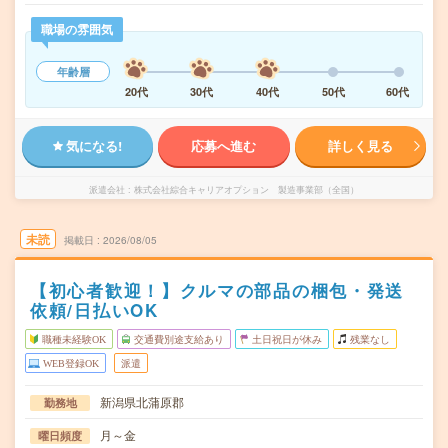
職場の雰囲気
年齢層
20代
30代
40代
50代
60代
気になる!
応募へ進む
詳しく見る
派遣会社
株式会社綜合キャリアオプション 製造事業部（全国）
未読
掲載日
2026/08/05
【初心者歓迎！】クルマの部品の梱包・発送
依頼/日払いOK
職種未経験OK
交通費別途支給あり
土日祝日が休み
残業なし
WEB登録OK
派遣
新潟県北蒲原郡
勤務地
月～金
曜日頻度