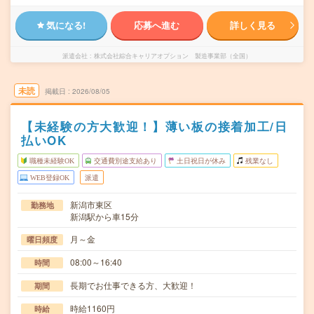
気になる!
応募へ進む
詳しく見る
派遣会社
株式会社綜合キャリアオプション 製造事業部（全国）
未読
掲載日
2026/08/05
【未経験の方大歓迎！】薄い板の接着加工/日
払いOK
職種未経験OK
交通費別途支給あり
土日祝日が休み
残業なし
WEB登録OK
派遣
新潟市東区
勤務地
新潟駅から車15分
月～金
曜日頻度
08:00～16:40
時間
長期でお仕事できる方、大歓迎！
期間
時給1160円
時給