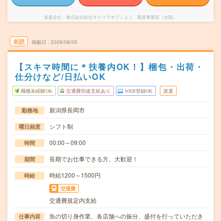
派遣会社
株式会社綜合キャリアオプション 製造事業部（全国）
未読
掲載日
2026/08/05
【スキマ時間に＊扶養内OK！】梱包・出荷・
仕分けなど/日払いOK
職種未経験OK
交通費別途支給あり
WEB登録OK
派遣
新潟県長岡市
勤務地
シフト制
曜日頻度
00:00～09:00
時間
長期でお仕事できる方、大歓迎！
期間
時給1200～1500円
時給
交通費
交通費規定内支給
魚の切り身作業、各店舗への振分、盛付を行っていただき
仕事内容