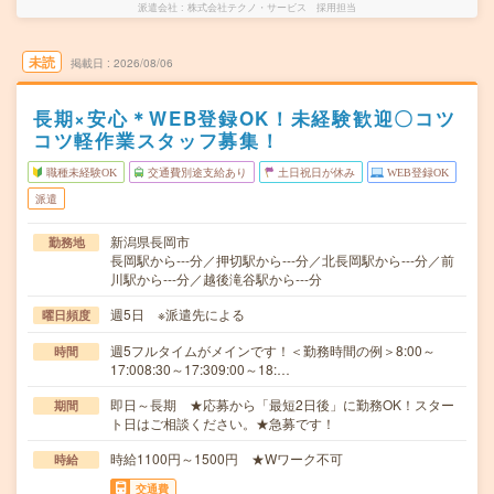
派遣会社
株式会社テクノ・サービス 採用担当
未読
掲載日
2026/08/06
長期×安心＊WEB登録OK！未経験歓迎〇コツ
コツ軽作業スタッフ募集！
職種未経験OK
交通費別途支給あり
土日祝日が休み
WEB登録OK
派遣
新潟県長岡市
勤務地
長岡駅から---分／押切駅から---分／北長岡駅から---分／前
川駅から---分／越後滝谷駅から---分
週5日 ※派遣先による
曜日頻度
週5フルタイムがメインです！＜勤務時間の例＞8:00～
時間
17:008:30～17:309:00～18:…
即日～長期 ★応募から「最短2日後」に勤務OK！スター
期間
ト日はご相談ください。★急募です！
時給1100円～1500円 ★Wワーク不可
時給
交通費