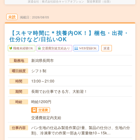
派遣会社
株式会社綜合キャリアオプション 製造事業部（全国）
未読
掲載日
2026/08/05
【スキマ時間に＊扶養内OK！】梱包・出荷・
仕分けなど/日払いOK
職種未経験OK
交通費別途支給あり
WEB登録OK
派遣
新潟県長岡市
勤務地
シフト制
曜日頻度
13:00～21:00
時間
長期でお仕事できる方、大歓迎！
期間
時給1200円
時給
交通費
交通費規定内支給
パン生地の仕込み製造作業(計量、製品の仕分け、生地の分
仕事内容
割)、冷凍庫での作業一部あり重量物10～15k…