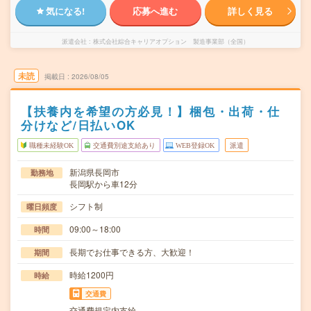
気になる!
応募へ進む
詳しく見る
派遣会社
株式会社綜合キャリアオプション 製造事業部（全国）
未読
掲載日
2026/08/05
【扶養内を希望の方必見！】梱包・出荷・仕
分けなど/日払いOK
職種未経験OK
交通費別途支給あり
WEB登録OK
派遣
新潟県長岡市
勤務地
長岡駅から車12分
シフト制
曜日頻度
09:00～18:00
時間
長期でお仕事できる方、大歓迎！
期間
時給1200円
時給
交通費
交通費規定内支給