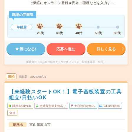
で気軽にオンライン登録★氏名・職種などを入力す…
職場の雰囲気
年齢層
20代
30代
40代
50代
60代
気になる!
応募へ進む
詳しく見る
派遣会社
株式会社綜合キャリアオプション 製造事業部（全国）
未読
掲載日
2026/08/05
【未経験スタートOK！】電子基板装置の工具
組立/日払いOK
職種未経験OK
交通費別途支給あり
土日祝日が休み
WEB登録OK
派遣
富山県富山市
勤務地