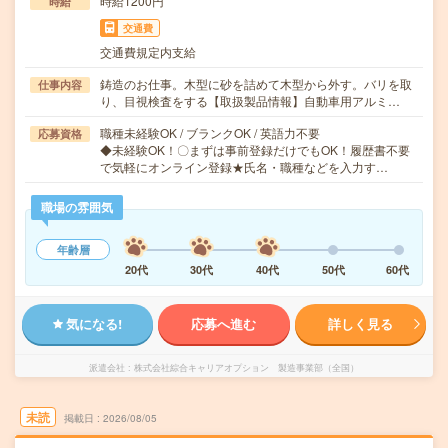
時給1200円
時給
交通費
交通費規定内支給
鋳造のお仕事。木型に砂を詰めて木型から外す。バリを取
仕事内容
り、目視検査をする【取扱製品情報】自動車用アルミ…
職種未経験OK / ブランクOK / 英語力不要
応募資格
◆未経験OK！〇まずは事前登録だけでもOK！履歴書不要
で気軽にオンライン登録★氏名・職種などを入力す…
職場の雰囲気
年齢層
20代
30代
40代
50代
60代
気になる!
応募へ進む
詳しく見る
派遣会社
株式会社綜合キャリアオプション 製造事業部（全国）
未読
掲載日
2026/08/05