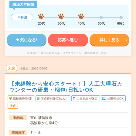
職場の雰囲気
年齢層
20代
30代
40代
50代
60代
気になる!
応募へ進む
詳しく見る
派遣会社
株式会社綜合キャリアオプション 製造事業部（全国）
未読
掲載日
2026/08/05
【未経験から安心スタート！】人工大理石カ
ウンターの研磨・梱包/日払いOK
職種未経験OK
交通費別途支給あり
土日祝日が休み
WEB登録OK
派遣
富山県砺波市
勤務地
砺波駅から車4分
月～金
曜日頻度