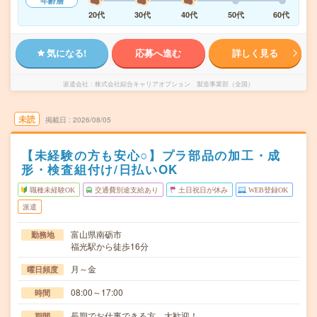
年齢層
20代
30代
40代
50代
60代
気になる!
応募へ進む
詳しく見る
派遣会社
株式会社綜合キャリアオプション 製造事業部（全国）
未読
掲載日
2026/08/05
【未経験の方も安心○】プラ部品の加工・成
形・検査組付け/日払いOK
職種未経験OK
交通費別途支給あり
土日祝日が休み
WEB登録OK
派遣
富山県南砺市
勤務地
福光駅から徒歩16分
月～金
曜日頻度
08:00～17:00
時間
長期でお仕事できる方、大歓迎！
期間