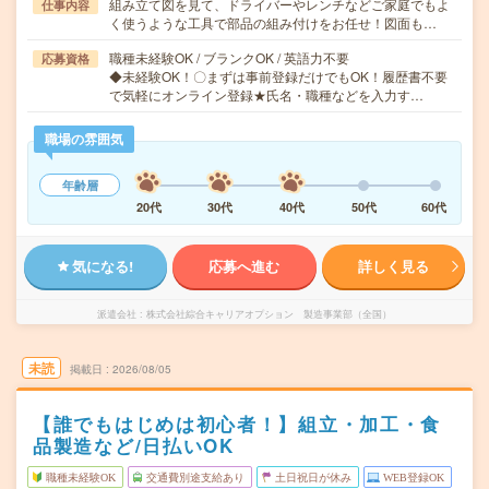
組み立て図を見て、ドライバーやレンチなどご家庭でもよ
仕事内容
く使うような工具で部品の組み付けをお任せ！図面も…
職種未経験OK / ブランクOK / 英語力不要
応募資格
◆未経験OK！〇まずは事前登録だけでもOK！履歴書不要
で気軽にオンライン登録★氏名・職種などを入力す…
職場の雰囲気
年齢層
20代
30代
40代
50代
60代
気になる!
応募へ進む
詳しく見る
派遣会社
株式会社綜合キャリアオプション 製造事業部（全国）
未読
掲載日
2026/08/05
【誰でもはじめは初心者！】組立・加工・食
品製造など/日払いOK
職種未経験OK
交通費別途支給あり
土日祝日が休み
WEB登録OK