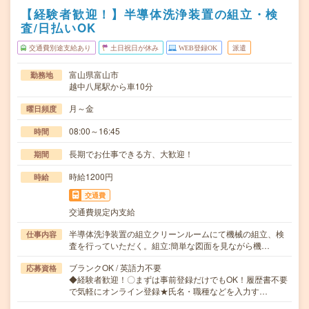
【経験者歓迎！】半導体洗浄装置の組立・検
査/日払いOK
交通費別途支給あり
土日祝日が休み
WEB登録OK
派遣
富山県富山市
勤務地
越中八尾駅から車10分
月～金
曜日頻度
08:00～16:45
時間
長期でお仕事できる方、大歓迎！
期間
時給1200円
時給
交通費
交通費規定内支給
半導体洗浄装置の組立クリーンルームにて機械の組立、検
仕事内容
査を行っていただく。組立:簡単な図面を見ながら機…
ブランクOK / 英語力不要
応募資格
◆経験者歓迎！〇まずは事前登録だけでもOK！履歴書不要
で気軽にオンライン登録★氏名・職種などを入力す…