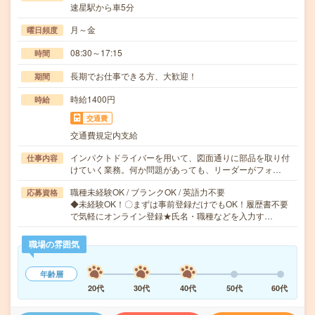
速星駅から車5分
月～金
曜日頻度
08:30～17:15
時間
長期でお仕事できる方、大歓迎！
期間
時給1400円
時給
交通費
交通費規定内支給
インパクトドライバーを用いて、図面通りに部品を取り付
仕事内容
けていく業務。何か問題があっても、リーダーがフォ…
職種未経験OK / ブランクOK / 英語力不要
応募資格
◆未経験OK！〇まずは事前登録だけでもOK！履歴書不要
で気軽にオンライン登録★氏名・職種などを入力す…
職場の雰囲気
年齢層
20代
30代
40代
50代
60代