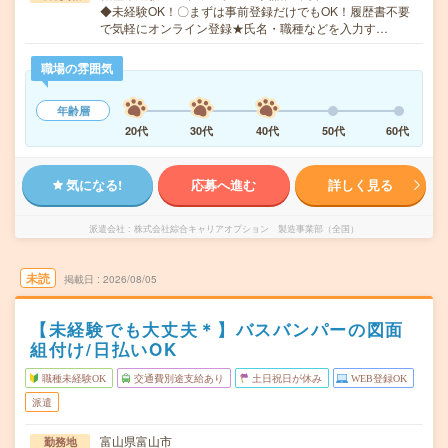
◆未経験OK！〇まずは事前登録だけでもOK！履歴書不要
で気軽にオンライン登録★氏名・職種などを入力す…
職場の雰囲気
年齢層
20代
30代
40代
50代
60代
気になる!
応募へ進む
詳しく見る
派遣会社
株式会社綜合キャリアオプション 製造事業部（全国）
未読
掲載日
2026/08/05
【未経験でも大丈夫＊】バスバンパーの図面
組付け/日払いOK
職種未経験OK
交通費別途支給あり
土日祝日が休み
WEB登録OK
派遣
富山県富山市
勤務地