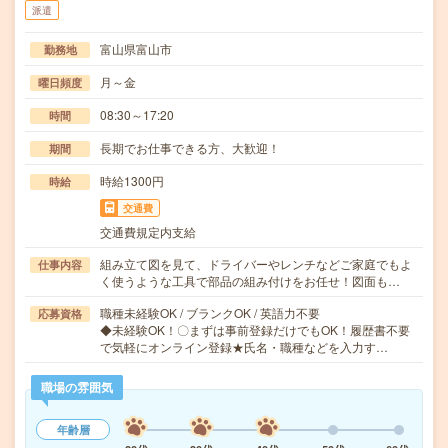
派遣
富山県富山市
勤務地
月～金
曜日頻度
08:30～17:20
時間
長期でお仕事できる方、大歓迎！
期間
時給1300円
時給
交通費
交通費規定内支給
組み立て図を見て、ドライバーやレンチなどご家庭でもよ
仕事内容
く使うような工具で部品の組み付けをお任せ！図面も…
職種未経験OK / ブランクOK / 英語力不要
応募資格
◆未経験OK！〇まずは事前登録だけでもOK！履歴書不要
で気軽にオンライン登録★氏名・職種などを入力す…
職場の雰囲気
年齢層