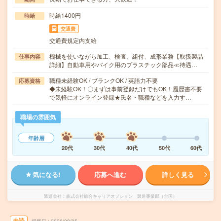
時給1400円
時給
交通費
交通費規定内支給
機械を使いながら加工、検査、組付、成形業務【取扱製品
仕事内容
詳細】自動車用やバイク用のプラスチック部品≪待遇…
職種未経験OK / ブランクOK / 英語力不要
応募資格
◆未経験OK！〇まずは事前登録だけでもOK！履歴書不要
で気軽にオンライン登録★氏名・職種などを入力す…
職場の雰囲気
年齢層
20代
30代
40代
50代
60代
気になる!
応募へ進む
詳しく見る
派遣会社
株式会社綜合キャリアオプション 製造事業部（全国）
未読