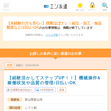
メニュー
気になる!
ログイン
検索
【未経験の方も安心○】残業ほぼナシ！組立・加工・食品
製造など/日払いOK
のお仕事情報は、掲載が終了しています
掲載時の情報は、
ページ下部
からご覧いただけます。
お探しの条件に近い派遣のお仕事
未読
掲載日
2026/08/09
【経験活かしてステップUP！！】機械操作&
稼働状況や品質の管理/日払いOK
交通費別途支給あり
WEB登録OK
派遣
富山県富山市
勤務地
シフト制
曜日頻度