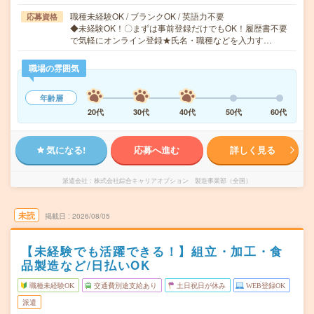
職種未経験OK / ブランクOK / 英語力不要
応募資格
◆未経験OK！〇まずは事前登録だけでもOK！履歴書不要
で気軽にオンライン登録★氏名・職種などを入力す…
職場の雰囲気
年齢層
20代
30代
40代
50代
60代
気になる!
応募へ進む
詳しく見る
派遣会社
株式会社綜合キャリアオプション 製造事業部（全国）
未読
掲載日
2026/08/05
【未経験でも活躍できる！】組立・加工・食
品製造など/日払いOK
職種未経験OK
交通費別途支給あり
土日祝日が休み
WEB登録OK
派遣