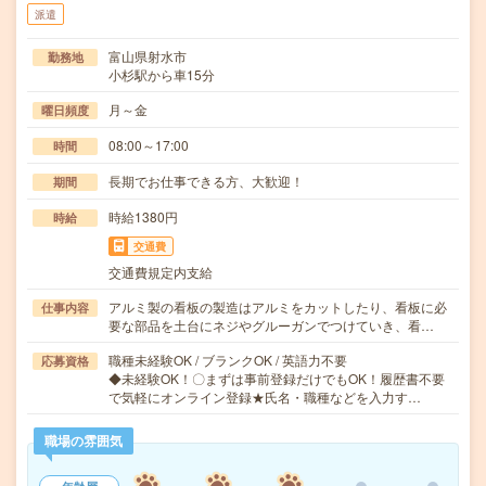
派遣
富山県射水市
勤務地
小杉駅から車15分
月～金
曜日頻度
08:00～17:00
時間
長期でお仕事できる方、大歓迎！
期間
時給1380円
時給
交通費
交通費規定内支給
アルミ製の看板の製造はアルミをカットしたり、看板に必
仕事内容
要な部品を土台にネジやグルーガンでつけていき、看…
職種未経験OK / ブランクOK / 英語力不要
応募資格
◆未経験OK！〇まずは事前登録だけでもOK！履歴書不要
で気軽にオンライン登録★氏名・職種などを入力す…
職場の雰囲気