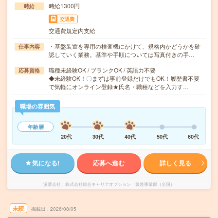
時給1300円
時給
交通費
交通費規定内支給
・基盤装置を専用の検査機にかけて、規格内かどうかを確
仕事内容
認していく業務。基準や手順については写真付きの手…
職種未経験OK / ブランクOK / 英語力不要
応募資格
◆未経験OK！〇まずは事前登録だけでもOK！履歴書不要
で気軽にオンライン登録★氏名・職種などを入力す…
職場の雰囲気
年齢層
20代
30代
40代
50代
60代
気になる!
応募へ進む
詳しく見る
派遣会社
株式会社綜合キャリアオプション 製造事業部（全国）
未読
掲載日
2026/08/05