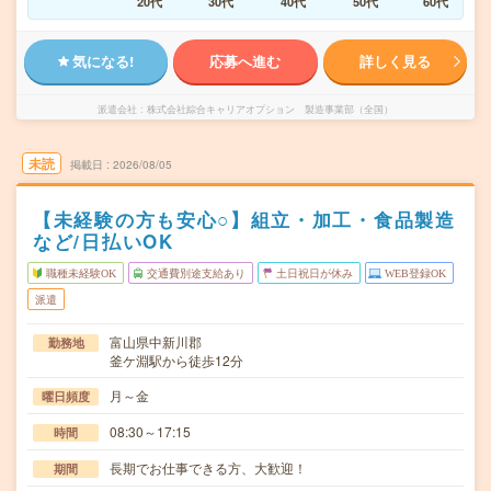
20代
30代
40代
50代
60代
気になる!
応募へ進む
詳しく見る
派遣会社
株式会社綜合キャリアオプション 製造事業部（全国）
未読
掲載日
2026/08/05
【未経験の方も安心○】組立・加工・食品製造
など/日払いOK
職種未経験OK
交通費別途支給あり
土日祝日が休み
WEB登録OK
派遣
富山県中新川郡
勤務地
釜ケ淵駅から徒歩12分
月～金
曜日頻度
08:30～17:15
時間
長期でお仕事できる方、大歓迎！
期間