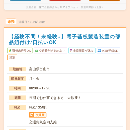
派遣会社
株式会社綜合キャリアオプション 製造事業部（全国）
未読
掲載日
2026/08/05
【経験不問！未経験○】電子基板製造装置の部
品組付け/日払いOK
職種未経験OK
交通費別途支給あり
土日祝日が休み
WEB登録OK
派遣
富山県富山市
勤務地
月～金
曜日頻度
08:30～17:20
時間
長期でお仕事できる方、大歓迎！
期間
時給1350円
時給
交通費
交通費規定内支給