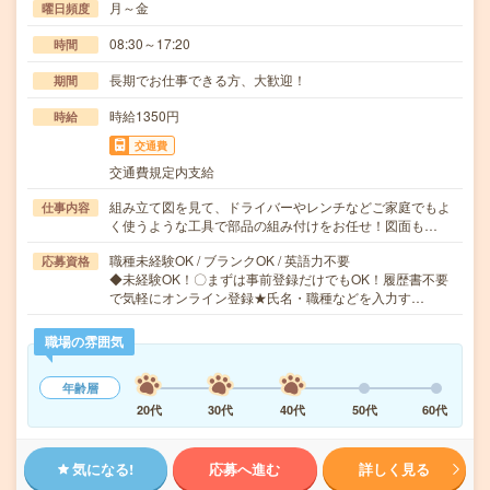
月～金
曜日頻度
08:30～17:20
時間
長期でお仕事できる方、大歓迎！
期間
時給1350円
時給
交通費
交通費規定内支給
組み立て図を見て、ドライバーやレンチなどご家庭でもよ
仕事内容
く使うような工具で部品の組み付けをお任せ！図面も…
職種未経験OK / ブランクOK / 英語力不要
応募資格
◆未経験OK！〇まずは事前登録だけでもOK！履歴書不要
で気軽にオンライン登録★氏名・職種などを入力す…
職場の雰囲気
年齢層
20代
30代
40代
50代
60代
気になる!
応募へ進む
詳しく見る