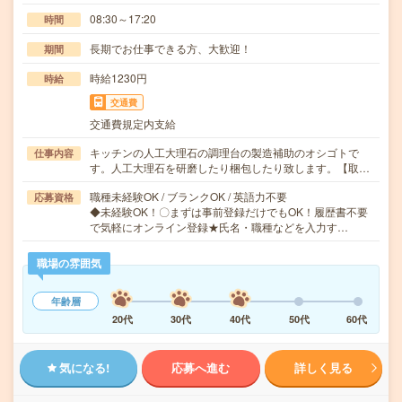
08:30～17:20
時間
長期でお仕事できる方、大歓迎！
期間
時給1230円
時給
交通費
交通費規定内支給
キッチンの人工大理石の調理台の製造補助のオシゴトで
仕事内容
す。人工大理石を研磨したり梱包したり致します。【取…
職種未経験OK / ブランクOK / 英語力不要
応募資格
◆未経験OK！〇まずは事前登録だけでもOK！履歴書不要
で気軽にオンライン登録★氏名・職種などを入力す…
職場の雰囲気
年齢層
20代
30代
40代
50代
60代
気になる!
応募へ進む
詳しく見る