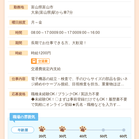
富山県富山市
勤務地
大泉(富山県)駅から車7分
月～金
曜日頻度
08:00～17:0009:00～17:0009:00～16:00
時間
長期でお仕事できる方、大歓迎！
期間
時給1200円
時給
交通費
交通費規定内支給
電子機器の組立・検査で、手のひらサイズの部品を扱いネ
仕事内容
ジ締めやケーブル接続、目視検査を担当。重量物ほぼ…
職種未経験OK / ブランクOK / 英語力不要
応募資格
◆未経験OK！〇まずは事前登録だけでもOK！履歴書不要
で気軽にオンライン登録★氏名・職種などを入力す…
職場の雰囲気
年齢層
20代
30代
40代
50代
60代