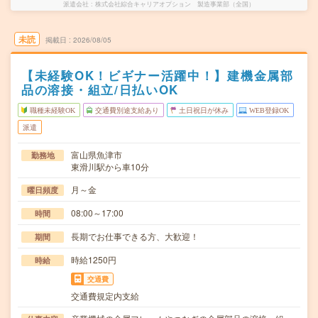
派遣会社
株式会社綜合キャリアオプション 製造事業部（全国）
未読
掲載日
2026/08/05
【未経験OK！ビギナー活躍中！】建機金属部
品の溶接・組立/日払いOK
職種未経験OK
交通費別途支給あり
土日祝日が休み
WEB登録OK
派遣
富山県魚津市
勤務地
東滑川駅から車10分
月～金
曜日頻度
08:00～17:00
時間
長期でお仕事できる方、大歓迎！
期間
時給1250円
時給
交通費
交通費規定内支給