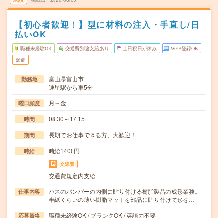
掲載日
2026/08/05
【初心者歓迎！】型に材料の注入・手直し/日
払いOK
職種未経験OK
交通費別途支給あり
土日祝日が休み
WEB登録OK
派遣
富山県富山市
勤務地
速星駅から車5分
月～金
曜日頻度
08:30～17:15
時間
長期でお仕事できる方、大歓迎！
期間
時給1400円
時給
交通費
交通費規定内支給
バスのバンパーの内側に貼り付ける樹脂製品の成形業務。
仕事内容
半紙くらいの薄い樹脂マットを部品に貼り付けて形を…
職種未経験OK / ブランクOK / 英語力不要
応募資格