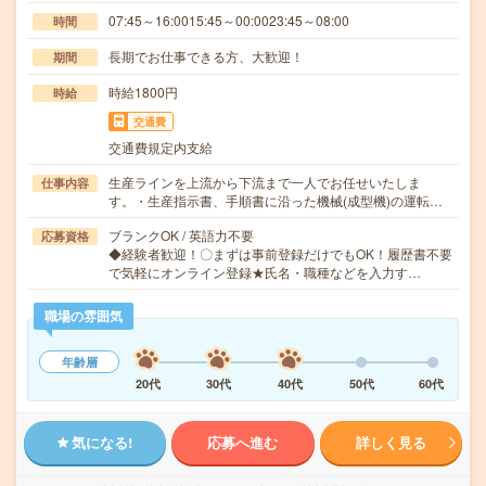
07:45～16:0015:45～00:0023:45～08:00
時間
長期でお仕事できる方、大歓迎！
期間
時給1800円
時給
交通費
交通費規定内支給
生産ラインを上流から下流まで一人でお任せいたしま
仕事内容
す。・生産指示書、手順書に沿った機械(成型機)の運転…
ブランクOK / 英語力不要
応募資格
◆経験者歓迎！〇まずは事前登録だけでもOK！履歴書不要
で気軽にオンライン登録★氏名・職種などを入力す…
職場の雰囲気
年齢層
20代
30代
40代
50代
60代
気になる!
応募へ進む
詳しく見る