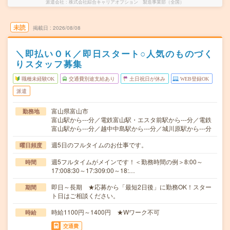
派遣会社
株式会社綜合キャリアオプション 製造事業部（全国）
未読
掲載日
2026/08/08
＼即払いＯＫ／即日スタート○人気のものづく
りスタッフ募集
職種未経験OK
交通費別途支給あり
土日祝日が休み
WEB登録OK
派遣
富山県富山市
勤務地
富山駅から---分／電鉄富山駅・エスタ前駅から---分／電鉄
富山駅から---分／越中中島駅から---分／城川原駅から---分
週5日のフルタイムのお仕事です。
曜日頻度
週5フルタイムがメインです！＜勤務時間の例＞8:00～
時間
17:008:30～17:309:00～18:…
即日～長期 ★応募から「最短2日後」に勤務OK！スター
期間
ト日はご相談ください。
時給1100円～1400円 ★Wワーク不可
時給
交通費