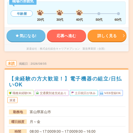
職場の雰囲気
年齢層
20代
30代
40代
50代
60代
気になる!
応募へ進む
詳しく見る
派遣会社
株式会社綜合キャリアオプション 製造事業部（全国）
未読
掲載日
2026/08/05
【未経験の方大歓迎！】電子機器の組立/日払
いOK
職種未経験OK
交通費別途支給あり
土日祝日が休み
WEB登録OK
派遣
富山県富山市
勤務地
月～金
曜日頻度
08:00～17:0009:00～17:0009:00～16:00
時間