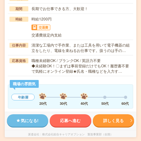
長期でお仕事できる方、大歓迎！
期間
時給1200円
時給
交通費
交通費規定内支給
清潔な工場内で手作業、または工具を用いて電子機器の組
仕事内容
立をしたり、電線を束ねるお仕事です。扱うのは手の…
職種未経験OK / ブランクOK / 英語力不要
応募資格
◆未経験OK！〇まずは事前登録だけでもOK！履歴書不要
で気軽にオンライン登録★氏名・職種などを入力す…
職場の雰囲気
年齢層
20代
30代
40代
50代
60代
気になる!
応募へ進む
詳しく見る
派遣会社
株式会社綜合キャリアオプション 製造事業部（全国）