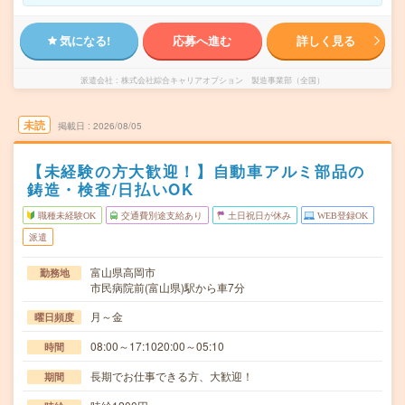
気になる!
応募へ進む
詳しく見る
派遣会社
株式会社綜合キャリアオプション 製造事業部（全国）
未読
掲載日
2026/08/05
【未経験の方大歓迎！】自動車アルミ部品の
鋳造・検査/日払いOK
職種未経験OK
交通費別途支給あり
土日祝日が休み
WEB登録OK
派遣
富山県高岡市
勤務地
市民病院前(富山県)駅から車7分
月～金
曜日頻度
08:00～17:1020:00～05:10
時間
長期でお仕事できる方、大歓迎！
期間