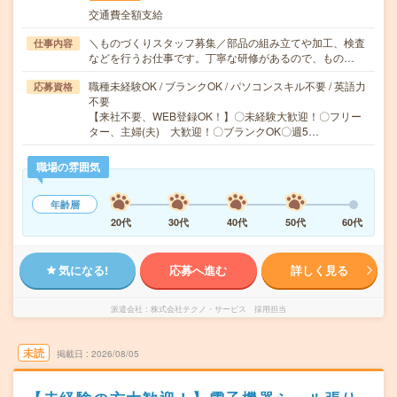
交通費全額支給
＼ものづくりスタッフ募集／部品の組み立てや加工、検査
仕事内容
などを行うお仕事です。丁寧な研修があるので、もの…
職種未経験OK / ブランクOK / パソコンスキル不要 / 英語力
応募資格
不要
【来社不要、WEB登録OK！】〇未経験大歓迎！〇フリー
ター、主婦(夫) 大歓迎！〇ブランクOK〇週5…
職場の雰囲気
年齢層
20代
30代
40代
50代
60代
気になる!
応募へ進む
詳しく見る
派遣会社
株式会社テクノ・サービス 採用担当
未読
掲載日
2026/08/05