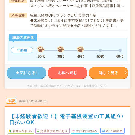
産業機械の金属フレームやつなぎの金属部品の溶接・組
仕事内容
立・プレス機オペレーターのお仕事【取扱製品情報】建…
職種未経験OK / ブランクOK / 英語力不要
応募資格
◆未経験OK！〇まずは事前登録だけでもOK！履歴書不要
で気軽にオンライン登録★氏名・職種などを入力す…
職場の雰囲気
年齢層
20代
30代
40代
50代
60代
気になる!
応募へ進む
詳しく見る
派遣会社
株式会社綜合キャリアオプション 製造事業部（全国）
未読
掲載日
2026/08/05
【未経験者歓迎！】電子基板装置の工具組立/
日払いOK
職種未経験OK
交通費別途支給あり
土日祝日が休み
WEB登録OK