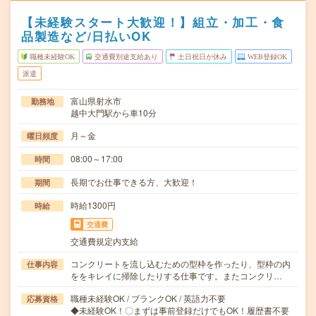
【未経験スタート大歓迎！】組立・加工・食
品製造など/日払いOK
職種未経験OK
交通費別途支給あり
土日祝日が休み
WEB登録OK
派遣
富山県射水市
勤務地
越中大門駅から車10分
月～金
曜日頻度
08:00～17:00
時間
長期でお仕事できる方、大歓迎！
期間
時給1300円
時給
交通費
交通費規定内支給
コンクリートを流し込むための型枠を作ったり、型枠の内
仕事内容
ををキレイに掃除したりする仕事です。またコンクリ…
職種未経験OK / ブランクOK / 英語力不要
応募資格
◆未経験OK！〇まずは事前登録だけでもOK！履歴書不要