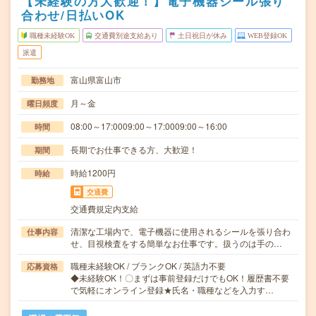
【未経験の方大歓迎！】電子機器シール張り
合わせ/日払いOK
職種未経験OK
交通費別途支給あり
土日祝日が休み
WEB登録OK
派遣
富山県富山市
勤務地
月～金
曜日頻度
08:00～17:0009:00～17:0009:00～16:00
時間
長期でお仕事できる方、大歓迎！
期間
時給1200円
時給
交通費
交通費規定内支給
清潔な工場内で、電子機器に使用されるシールを張り合わ
仕事内容
せ、目視検査をする簡単なお仕事です。扱うのは手の…
職種未経験OK / ブランクOK / 英語力不要
応募資格
◆未経験OK！〇まずは事前登録だけでもOK！履歴書不要
で気軽にオンライン登録★氏名・職種などを入力す…