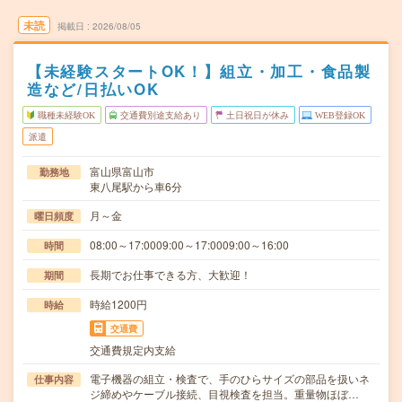
未読
掲載日
2026/08/05
【未経験スタートOK！】組立・加工・食品製
造など/日払いOK
職種未経験OK
交通費別途支給あり
土日祝日が休み
WEB登録OK
派遣
富山県富山市
勤務地
東八尾駅から車6分
月～金
曜日頻度
08:00～17:0009:00～17:0009:00～16:00
時間
長期でお仕事できる方、大歓迎！
期間
時給1200円
時給
交通費
交通費規定内支給
電子機器の組立・検査で、手のひらサイズの部品を扱いネ
仕事内容
ジ締めやケーブル接続、目視検査を担当。重量物ほぼ…