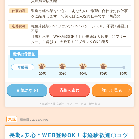
交通費全額支給
製造や軽作業を中心に、あなたのご希望に合わせたお仕事
仕事内容
をご紹介します！＼例えばこんなお仕事です／商品の…
職種未経験OK / ブランクOK / パソコンスキル不要 / 英語力
応募資格
不要
【来社不要、WEB登録OK！】〇未経験大歓迎！〇フリー
ター、主婦(夫) 大歓迎！〇ブランクOK〇週5…
職場の雰囲気
年齢層
20代
30代
40代
50代
60代
気になる!
応募へ進む
詳しく見る
派遣会社
株式会社テクノ・サービス 採用担当
未読
掲載日
2026/08/06
長期×安心＊WEB登録OK！未経験歓迎〇コツ