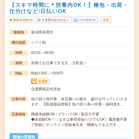
【スキマ時間に＊扶養内OK！】梱包・出荷・
仕分けなど/日払いOK
職種未経験OK
交通費別途支給あり
WEB登録OK
派遣
新潟県長岡市
勤務地
シフト制
曜日頻度
00:00～09:00
時間
長期でお仕事できる方、大歓迎！
期間
時給1200～1500円
時給
交通費
交通費規定内支給
魚の切り身作業、各店舗への振分、盛付を行っていただき
仕事内容
ます。【取扱製品情報】魚の切り身≪待遇・福利厚生…
職種未経験OK / ブランクOK / 英語力不要
応募資格
◆未経験OK！〇まずは事前登録だけでもOK！履歴書不要
で気軽にオンライン登録★氏名・職種などを入力す…
職場の雰囲気