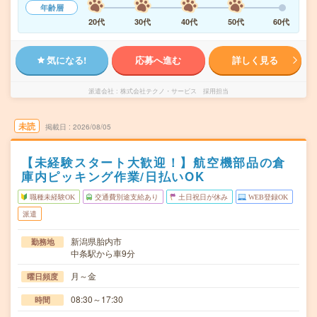
年齢層
20代
30代
40代
50代
60代
気になる!
応募へ進む
詳しく見る
派遣会社
株式会社テクノ・サービス 採用担当
未読
掲載日
2026/08/05
【未経験スタート大歓迎！】航空機部品の倉
庫内ピッキング作業/日払いOK
職種未経験OK
交通費別途支給あり
土日祝日が休み
WEB登録OK
派遣
新潟県胎内市
勤務地
中条駅から車9分
月～金
曜日頻度
08:30～17:30
時間