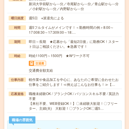
新潟大学前駅から---分／寺尾駅から---分／青山駅から---分
／小針駅から---分／内野駅から---分
週5日 ※派遣先による
曜日頻度
週5フルタイムがメインです！＜勤務時間の例＞8:00～
時間
17:008:30～17:309:00～18:…
即日～長期 ★応募から「最短2日後」に勤務OK！スター
期間
ト日はご相談ください。★急募です！
時給1100円～1500円 ★Wワーク不可
時給
交通費
交通費全額支給
軽作業や食品加工を中心に、あなたのご希望に合わせたお
仕事内容
仕事をご紹介します！≪例えばこんなお仕事も！≫【…
職種未経験OK / ブランクOK / パソコンスキル不要 / 英語力
応募資格
不要
【来社不要、WEB登録OK！】〇未経験大歓迎！〇フリー
ター、主婦(夫) 大歓迎！〇ブランクOK〇週5…
職場の雰囲気