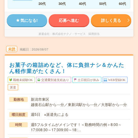
20代
30代
40代
50代
60代
気になる!
応募へ進む
詳しく見る
派遣会社
株式会社テクノ・サービス 採用担当
未読
掲載日
2026/08/07
お菓子の箱詰めなど、体に負担ナシ＆かんた
ん軽作業がたくさん！
職種未経験OK
交通費別途支給あり
土日祝日が休み
WEB登録OK
派遣
新潟市東区
勤務地
越後石山駅から---分／東新潟駅から---分／大形駅から---分
週5日 ※派遣先による
曜日頻度
週5フルタイムがメインです！＜勤務時間の例＞8:00～
時間
17:008:30～17:309:00～18:…