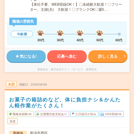
【来社不要、WEB登録OK！】〇未経験大歓迎！〇フリー
ター、主婦(夫) 大歓迎！〇ブランクOK〇週5…
職場の雰囲気
年齢層
20代
30代
40代
50代
60代
気になる!
応募へ進む
詳しく見る
派遣会社
株式会社テクノ・サービス 採用担当
未読
掲載日
2026/08/06
お菓子の箱詰めなど、体に負担ナシ＆かんた
ん軽作業がたくさん！
職種未経験OK
交通費別途支給あり
土日祝日が休み
WEB登録OK
派遣
新潟市西区
勤務地