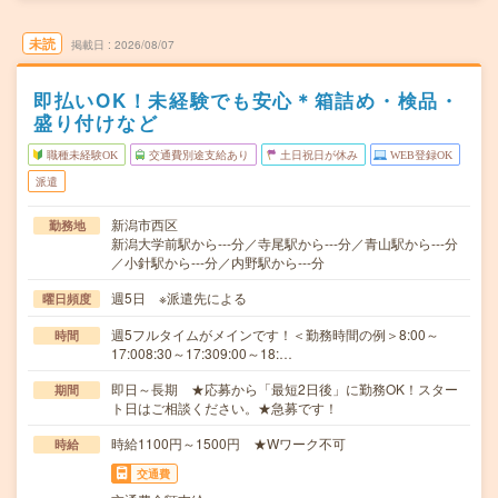
未読
掲載日
2026/08/07
即払いOK！未経験でも安心＊箱詰め・検品・
盛り付けなど
職種未経験OK
交通費別途支給あり
土日祝日が休み
WEB登録OK
派遣
新潟市西区
勤務地
新潟大学前駅から---分／寺尾駅から---分／青山駅から---分
／小針駅から---分／内野駅から---分
週5日 ※派遣先による
曜日頻度
週5フルタイムがメインです！＜勤務時間の例＞8:00～
時間
17:008:30～17:309:00～18:…
即日～長期 ★応募から「最短2日後」に勤務OK！スター
期間
ト日はご相談ください。★急募です！
時給1100円～1500円 ★Wワーク不可
時給
交通費