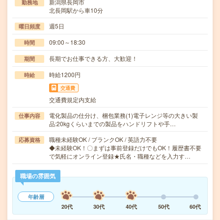
新潟県長岡市
勤務地
北長岡駅から車10分
週5日
曜日頻度
09:00～18:30
時間
長期でお仕事できる方、大歓迎！
期間
時給1200円
時給
交通費
交通費規定内支給
電化製品の仕分け、梱包業務(1)電子レンジ等の大きい製
仕事内容
品:20kgくらいまでの製品をハンドリフトや手…
職種未経験OK / ブランクOK / 英語力不要
応募資格
◆未経験OK！〇まずは事前登録だけでもOK！履歴書不要
で気軽にオンライン登録★氏名・職種などを入力す…
職場の雰囲気
年齢層
20代
30代
40代
50代
60代