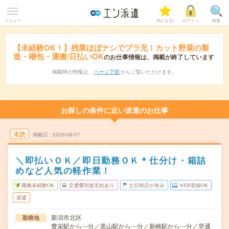
メニュー
気になる!
ログイン
検索
【未経験OK！】残業ほぼナシでプラ充！カット野菜の製
造・梱包・運搬/日払いOK
のお仕事情報は、掲載が終了しています
掲載時の情報は、
ページ下部
からご覧いただけます。
お探しの条件に近い派遣のお仕事
未読
掲載日
2026/08/07
＼即払いＯＫ／即日勤務ＯＫ＊仕分け・箱詰
めなど人気の軽作業！
職種未経験OK
交通費別途支給あり
土日祝日が休み
WEB登録OK
派遣
新潟市北区
勤務地
豊栄駅から---分／黒山駅から---分／新崎駅から---分／早通