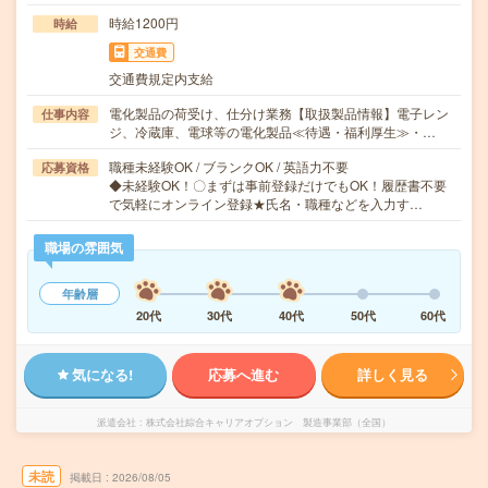
時給1200円
時給
交通費
交通費規定内支給
電化製品の荷受け、仕分け業務【取扱製品情報】電子レン
仕事内容
ジ、冷蔵庫、電球等の電化製品≪待遇・福利厚生≫・…
職種未経験OK / ブランクOK / 英語力不要
応募資格
◆未経験OK！〇まずは事前登録だけでもOK！履歴書不要
で気軽にオンライン登録★氏名・職種などを入力す…
職場の雰囲気
年齢層
20代
30代
40代
50代
60代
気になる!
応募へ進む
詳しく見る
派遣会社
株式会社綜合キャリアオプション 製造事業部（全国）
未読
掲載日
2026/08/05