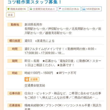
コツ軽作業スタッフ募集！
職種未経験OK
交通費別途支給あり
土日祝日が休み
WEB登録OK
派遣
新潟県長岡市
勤務地
長岡駅から---分／押切駅から---分／北長岡駅から---分／前
川駅から---分／越後滝谷駅から---分
週5日 ※派遣先による
曜日頻度
週5フルタイムがメインです！＜勤務時間の例＞8:00～
時間
17:008:30～17:309:00～18:…
即日～長期 ★応募から「最短2日後」に勤務OK！スター
期間
ト日はご相談ください。★急募です！
時給1100円～1500円 ★Wワーク不可
時給
交通費
交通費全額支給
仕分け・ピッキング・検品など、ご希望に合わせてお仕事
仕事内容
をご紹介！＼例えばこんなお仕事／〇商品の箱詰め・…
職種未経験OK / ブランクOK / パソコンスキル不要 / 英語力
応募資格
不要