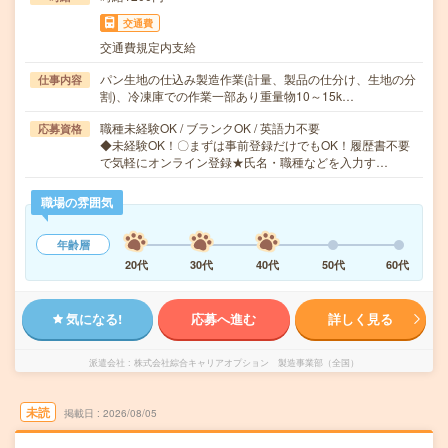
交通費
交通費規定内支給
パン生地の仕込み製造作業(計量、製品の仕分け、生地の分
仕事内容
割)、冷凍庫での作業一部あり重量物10～15k…
職種未経験OK / ブランクOK / 英語力不要
応募資格
◆未経験OK！〇まずは事前登録だけでもOK！履歴書不要
で気軽にオンライン登録★氏名・職種などを入力す…
職場の雰囲気
年齢層
20代
30代
40代
50代
60代
気になる!
応募へ進む
詳しく見る
派遣会社
株式会社綜合キャリアオプション 製造事業部（全国）
未読
掲載日
2026/08/05