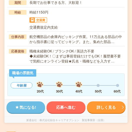
長期でお仕事できる方、大歓迎！
期間
時給1150円
時給
交通費
交通費規定内支給
航空機部品の倉庫内ピッキング作業。11万点ある部品の中
仕事内容
から指示書に従ってピッキング。また、集めた部品…
職種未経験OK / ブランクOK / 英語力不要
応募資格
◆未経験OK！〇まずは事前登録だけでもOK！履歴書不要
で気軽にオンライン登録★氏名・職種などを入力す…
職場の雰囲気
年齢層
20代
30代
40代
50代
60代
気になる!
応募へ進む
詳しく見る
派遣会社
株式会社綜合キャリアオプション 製造事業部（全国）