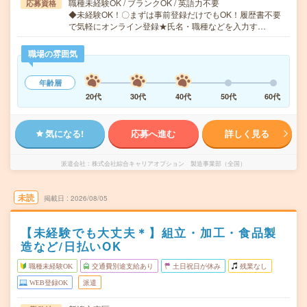
職種未経験OK / ブランクOK / 英語力不要
応募資格
◆未経験OK！〇まずは事前登録だけでもOK！履歴書不要
で気軽にオンライン登録★氏名・職種などを入力す…
職場の雰囲気
年齢層
20代
30代
40代
50代
60代
気になる!
応募へ進む
詳しく見る
派遣会社
株式会社綜合キャリアオプション 製造事業部（全国）
未読
掲載日
2026/08/05
【未経験でも大丈夫＊】組立・加工・食品製
造など/日払いOK
職種未経験OK
交通費別途支給あり
土日祝日が休み
残業なし
WEB登録OK
派遣