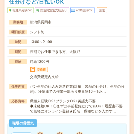
仕分けなど/日払いOK
職種未経験OK
交通費別途支給あり
WEB登録OK
派遣
新潟県長岡市
勤務地
シフト制
曜日頻度
13:00～21:00
時間
長期でお仕事できる方、大歓迎！
期間
時給1200円
時給
交通費
交通費規定内支給
パン生地の仕込み製造作業(計量、製品の仕分け、生地の分
仕事内容
割)、冷凍庫での作業一部あり重量物10～15k…
職種未経験OK / ブランクOK / 英語力不要
応募資格
◆未経験OK！〇まずは事前登録だけでもOK！履歴書不要
で気軽にオンライン登録★氏名・職種などを入力す…
職場の雰囲気