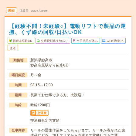
未読
掲載日
2026/08/05
【経験不問！未経験○】電動リフトで製品の運
搬、くず線の回収/日払いOK
職種未経験OK
交通費別途支給あり
土日祝日が休み
WEB登録OK
派遣
新潟県妙高市
勤務地
妙高高原駅から徒歩6分
月～金
曜日頻度
08:15～17:00
時間
長期でお仕事できる方、大歓迎！
期間
時給1200円
時給
交通費
交通費規定内支給
リールの運搬作業をしてもらいます。リールが巻かれた完
仕事内容
成品などを、加工エリアから倉庫まで電動リフトで運…