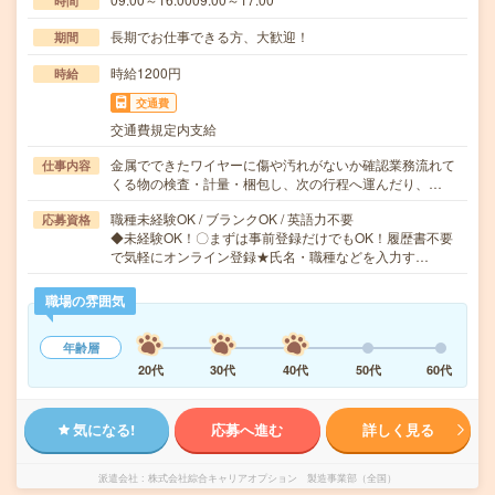
時間
長期でお仕事できる方、大歓迎！
期間
時給1200円
時給
交通費
交通費規定内支給
金属でできたワイヤーに傷や汚れがないか確認業務流れて
仕事内容
くる物の検査・計量・梱包し、次の行程へ運んだり、…
職種未経験OK / ブランクOK / 英語力不要
応募資格
◆未経験OK！〇まずは事前登録だけでもOK！履歴書不要
で気軽にオンライン登録★氏名・職種などを入力す…
職場の雰囲気
年齢層
20代
30代
40代
50代
60代
気になる!
応募へ進む
詳しく見る
派遣会社
株式会社綜合キャリアオプション 製造事業部（全国）