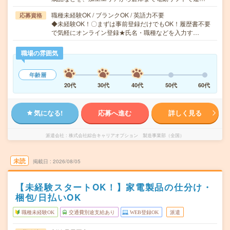
職種未経験OK / ブランクOK / 英語力不要
応募資格
◆未経験OK！〇まずは事前登録だけでもOK！履歴書不要
で気軽にオンライン登録★氏名・職種などを入力す…
職場の雰囲気
年齢層
20代
30代
40代
50代
60代
気になる!
応募へ進む
詳しく見る
派遣会社
株式会社綜合キャリアオプション 製造事業部（全国）
未読
掲載日
2026/08/05
【未経験スタートOK！】家電製品の仕分け・
梱包/日払いOK
職種未経験OK
交通費別途支給あり
WEB登録OK
派遣