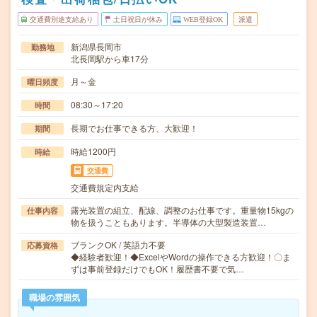
交通費別途支給あり
土日祝日が休み
WEB登録OK
派遣
新潟県長岡市
勤務地
北長岡駅から車17分
月～金
曜日頻度
08:30～17:20
時間
長期でお仕事できる方、大歓迎！
期間
時給1200円
時給
交通費
交通費規定内支給
露光装置の組立、配線、調整のお仕事です。重量物15kgの
仕事内容
物を扱うこともあります。半導体の大型製造装置…
ブランクOK / 英語力不要
応募資格
◆経験者歓迎！◆ExcelやWordの操作できる方歓迎！〇ま
ずは事前登録だけでもOK！履歴書不要で気…
職場の雰囲気