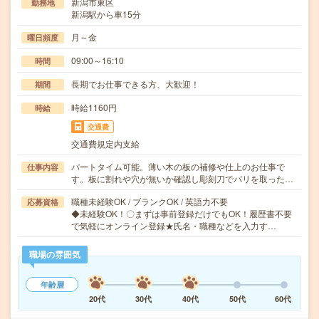
新潟市東区
勤務地
新潟駅から車15分
月～金
曜日頻度
09:00～16:10
時間
長期でお仕事できる方、大歓迎！
期間
時給1160円
時給
交通費
交通費規定内支給
パートタイム可能。薄い木の板の補修や仕上のお仕事で
仕事内容
す。板に割れや穴が無いか確認し彫刻刀でバリを取った…
職種未経験OK / ブランクOK / 英語力不要
応募資格
◆未経験OK！〇まずは事前登録だけでもOK！履歴書不要
で気軽にオンライン登録★氏名・職種などを入力す…
職場の雰囲気
年齢層
20代
30代
40代
50代
60代