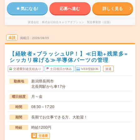
気になる!
応募へ進む
詳しく見る
派遣会社
株式会社綜合キャリアオプション 製造事業部（全国）
未読
掲載日
2026/08/05
【経験者×ブラッシュUP！】≪日勤+残業多=
シッカリ稼げる≫半導体パーツの管理
交通費別途支給あり
土日祝日が休み
WEB登録OK
派遣
新潟県長岡市
勤務地
北長岡駅から車17分
月～金
曜日頻度
08:30～17:20
時間
長期でお仕事できる方、大歓迎！
期間
時給1200円
時給
交通費