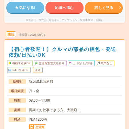
気になる!
応募へ進む
詳しく見る
派遣会社
株式会社綜合キャリアオプション 製造事業部（全国）
未読
掲載日
2026/08/05
【初心者歓迎！】クルマの部品の梱包・発送
依頼/日払いOK
職種未経験OK
交通費別途支給あり
土日祝日が休み
残業なし
WEB登録OK
派遣
新潟県北蒲原郡
勤務地
月～金
曜日頻度
08:00～17:00
時間
長期でお仕事できる方、大歓迎！
期間
時給1200円
時給
交通費