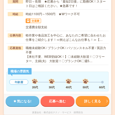
即日～長期 ★応募から「最短2日後」に勤務OK！スター
期間
ト日はご相談ください。★急募です！
時給1100円～1500円 ★Wワーク不可
時給
交通費
交通費全額支給
軽作業や食品加工を中心に、あなたのご希望に合わせたお
仕事内容
仕事をご紹介します！≪例えばこんなお仕事も！≫【…
職種未経験OK / ブランクOK / パソコンスキル不要 / 英語力
応募資格
不要
【来社不要、WEB登録OK！】〇未経験大歓迎！〇フリー
ター、主婦(夫) 大歓迎！〇ブランクOK〇週5…
職場の雰囲気
年齢層
20代
30代
40代
50代
60代
気になる!
応募へ進む
詳しく見る
派遣会社
株式会社テクノ・サービス 採用担当