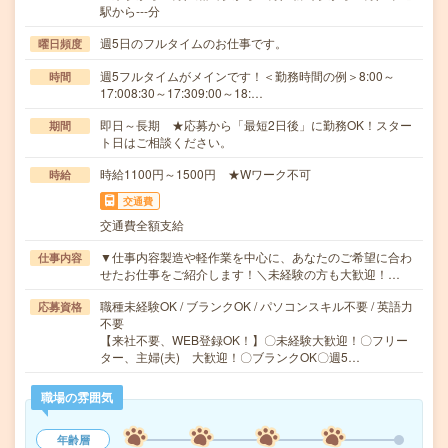
駅から---分
週5日のフルタイムのお仕事です。
曜日頻度
週5フルタイムがメインです！＜勤務時間の例＞8:00～
時間
17:008:30～17:309:00～18:…
即日～長期 ★応募から「最短2日後」に勤務OK！スター
期間
ト日はご相談ください。
時給1100円～1500円 ★Wワーク不可
時給
交通費
交通費全額支給
▼仕事内容製造や軽作業を中心に、あなたのご希望に合わ
仕事内容
せたお仕事をご紹介します！＼未経験の方も大歓迎！…
職種未経験OK / ブランクOK / パソコンスキル不要 / 英語力
応募資格
不要
【来社不要、WEB登録OK！】〇未経験大歓迎！〇フリー
ター、主婦(夫) 大歓迎！〇ブランクOK〇週5…
職場の雰囲気
年齢層