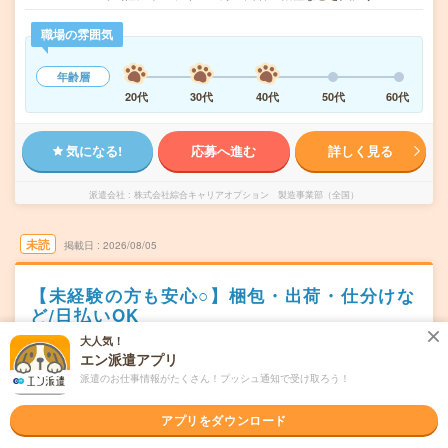
職場の雰囲気
年齢層
20代
30代
40代
50代
60代
気になる!
応募へ進む
詳しく見る
派遣会社
株式会社綜合キャリアオプション 製造事業部（全国）
未読
掲載日
2026/08/05
【未経験の方も安心○】梱包・出荷・仕分けな
ど/日払いOK
大人気！
職種未経験OK
交通費別途支給あり
土日祝日が休み
WEB登録OK
エン派遣アプリ
派遣
派遣のお仕事情報がたくさん！プッシュ通知で受け取ろう！
新潟県胎内市
勤務地
アプリをダウンロード
中条駅から車9分