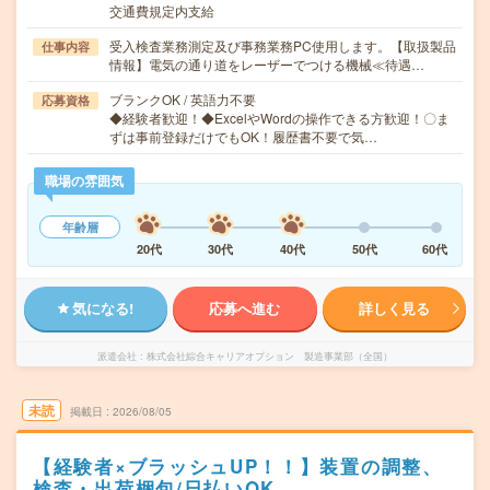
交通費規定内支給
受入検査業務測定及び事務業務PC使用します。【取扱製品
仕事内容
情報】電気の通り道をレーザーでつける機械≪待遇…
ブランクOK / 英語力不要
応募資格
◆経験者歓迎！◆ExcelやWordの操作できる方歓迎！〇ま
ずは事前登録だけでもOK！履歴書不要で気…
職場の雰囲気
年齢層
20代
30代
40代
50代
60代
気になる!
応募へ進む
詳しく見る
派遣会社
株式会社綜合キャリアオプション 製造事業部（全国）
未読
掲載日
2026/08/05
【経験者×ブラッシュUP！！】装置の調整、
検査・出荷梱包/日払いOK