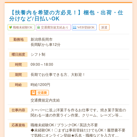
【扶養内を希望の方必見！】梱包・出荷・仕
分けなど/日払いOK
職種未経験OK
交通費別途支給あり
WEB登録OK
派遣
新潟県長岡市
勤務地
長岡駅から車12分
シフト制
曜日頻度
09:00～18:00
時間
長期でお仕事できる方、大歓迎！
期間
時給1200円
時給
交通費
交通費規定内支給
スーパーに並ぶ洋菓子を作るお仕事です。焼き菓子製造の
仕事内容
関わる一連の作業ライン作業。クリーム、レーズン等…
職種未経験OK / ブランクOK / 英語力不要
応募資格
◆未経験OK！〇まずは事前登録だけでもOK！履歴書不要
で気軽にオンライン登録★氏名・職種などを入力す…