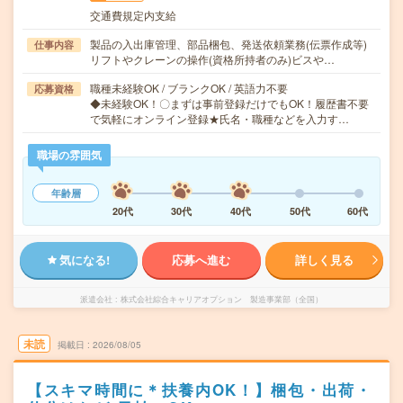
交通費規定内支給
製品の入出庫管理、部品梱包、発送依頼業務(伝票作成等)
仕事内容
リフトやクレーンの操作(資格所持者のみ)ビスや…
職種未経験OK / ブランクOK / 英語力不要
応募資格
◆未経験OK！〇まずは事前登録だけでもOK！履歴書不要
で気軽にオンライン登録★氏名・職種などを入力す…
職場の雰囲気
年齢層
20代
30代
40代
50代
60代
気になる!
応募へ進む
詳しく見る
派遣会社
株式会社綜合キャリアオプション 製造事業部（全国）
未読
掲載日
2026/08/05
【スキマ時間に＊扶養内OK！】梱包・出荷・