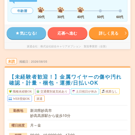
年齢層
20代
30代
40代
50代
60代
気になる!
応募へ進む
詳しく見る
派遣会社
株式会社綜合キャリアオプション 製造事業部（全国）
未読
掲載日
2026/08/05
【未経験者歓迎！】金属ワイヤーの傷や汚れ
確認・計量・梱包・運搬/日払いOK
職種未経験OK
交通費別途支給あり
土日祝日が休み
残業なし
WEB登録OK
派遣
新潟県妙高市
勤務地
妙高高原駅から徒歩10分
月～金
曜日頻度
09:00～16:0009:00～17:00