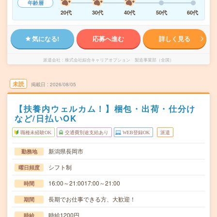
年齢層
20代
30代
40代
50代
60代
気になる!
応募へ進む
詳しく見る
派遣会社
株式会社綜合キャリアオプション 製造事業部（全国）
未読
掲載日
2026/08/05
【扶養内ウェルカム！】梱包・出荷・仕分け
など/日払いOK
職種未経験OK
交通費別途支給あり
WEB登録OK
派遣
新潟県長岡市
勤務地
シフト制
曜日頻度
16:00～21:0017:00～21:00
時間
長期でお仕事できる方、大歓迎！
期間
時給1200円
時給