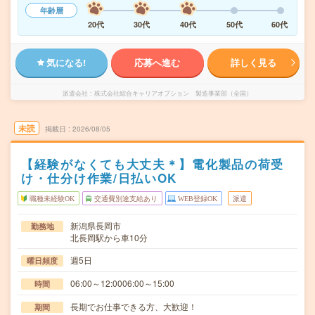
年齢層
20代
30代
40代
50代
60代
気になる!
応募へ進む
詳しく見る
派遣会社
株式会社綜合キャリアオプション 製造事業部（全国）
未読
掲載日
2026/08/05
【経験がなくても大丈夫＊】電化製品の荷受
け・仕分け作業/日払いOK
職種未経験OK
交通費別途支給あり
WEB登録OK
派遣
新潟県長岡市
勤務地
北長岡駅から車10分
週5日
曜日頻度
06:00～12:0006:00～15:00
時間
長期でお仕事できる方、大歓迎！
期間