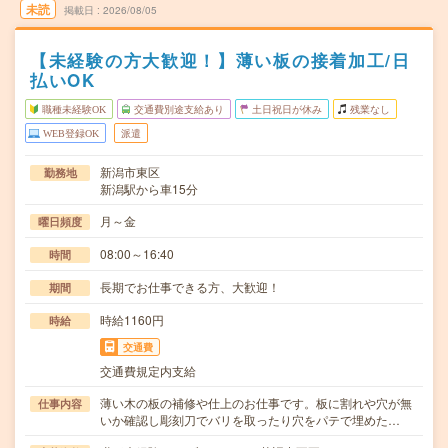
未読
掲載日
2026/08/05
【未経験の方大歓迎！】薄い板の接着加工/日
払いOK
職種未経験OK
交通費別途支給あり
土日祝日が休み
残業なし
WEB登録OK
派遣
新潟市東区
勤務地
新潟駅から車15分
月～金
曜日頻度
08:00～16:40
時間
長期でお仕事できる方、大歓迎！
期間
時給1160円
時給
交通費
交通費規定内支給
薄い木の板の補修や仕上のお仕事です。板に割れや穴が無
仕事内容
いか確認し彫刻刀でバリを取ったり穴をパテで埋めた…